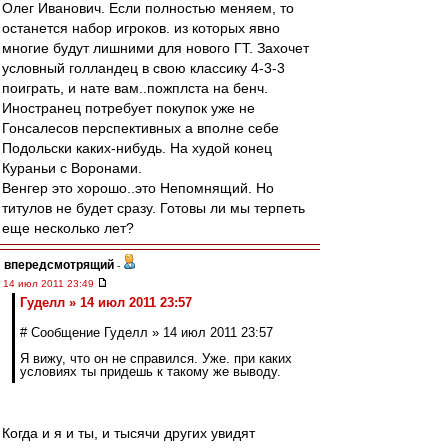
Олег Иванович. Если полностью меняем, то
останется набор игроков. из которых явно
многие будут лишними для нового ГТ. Захочет
условный голландец в свою классику 4-3-3
поиграть, и нате вам..пожплста на бенч.
Иностранец потребует покупок уже не
Гонсалесов перспективных а вполне себе
Подольски каких-нибудь. На худой конец
Кураньи с Воронами.
Венгер это хорошо..это Непомнящий. Но
титулов не будет сразу. Готовы ли мы терпеть
еще несколько лет?
впередсмотрящий
-
14 июл 2011 23:49
Гуделл » 14 июл 2011 23:57
# Сообщение Гуделл » 14 июл 2011 23:57
Я вижу, что он не справился. Уже. при каких
условиях ты придешь к такому же выводу.
Когда и я и ты, и тысячи других увидят