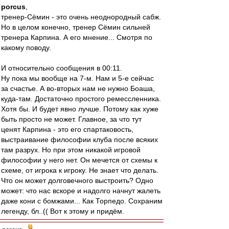
porcus
,
тренер-Сёмин - это очень неоднородный сабж.
Но в целом конечно, тренер Сёмин сильней
тренера Карпина. А его мнение... Смотря по
какому поводу.
И относительно сообщения в 00:11.
Ну пока мы вообще на 7-м. Нам и 5-е сейчас
за счастье. А во-вторых нам не нужно Боаша,
куда-там. Достаточно простого ремессленника.
Хотя бы. И будет явно лучше. Потому как хуже
быть просто не может. Главное, за что тут
ценят Карпина - это его спартаковость,
выстраивание философии клуба после всяких
там разрух. Но при этом никакой игровой
философии у него нет. Он мечется от схемы к
схеме, от игрока к игроку. Не знает что делать.
Что он может долговечного выстроить? Одно
может: что нас вскоре и надолго начнут жалеть
даже кони с бомжами... Как Торпедо. Сохраним
легенду, бл..(( Вот к этому и придём.