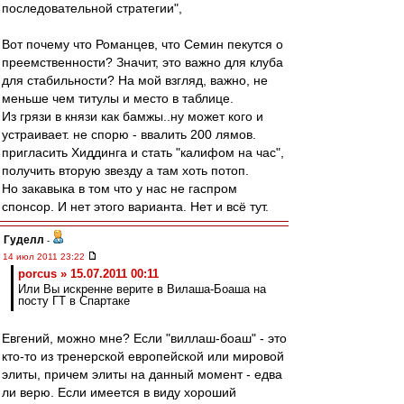
последовательной стратегии",
Вот почему что Романцев, что Семин пекутся о
преемственности? Значит, это важно для клуба
для стабильности? На мой взгляд, важно, не
меньше чем титулы и место в таблице.
Из грязи в князи как бамжы..ну может кого и
устраивает. не спорю - ввалить 200 лямов.
пригласить Хиддинга и стать "калифом на час",
получить вторую звезду а там хоть потоп.
Но закавыка в том что у нас не гаспром
спонсор. И нет этого варианта. Нет и всё тут.
Гуделл
-
14 июл 2011 23:22
porcus » 15.07.2011 00:11
Или Вы искренне верите в Вилаша-Боаша на
посту ГТ в Спартаке
Евгений, можно мне? Если "виллаш-боаш" - это
кто-то из тренерской европейской или мировой
элиты, причем элиты на данный момент - едва
ли верю. Если имеется в виду хороший