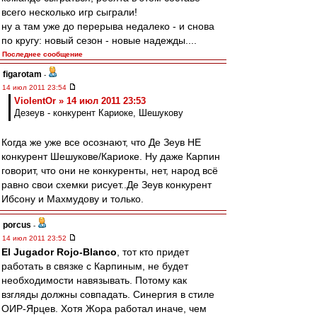
всего несколько игр сыграли!
ну а там уже до перерыва недалеко - и снова
по кругу: новый сезон - новые надежды....
Последнее сообщение
figarotam
-
14 июл 2011 23:54
ViolentOr » 14 июл 2011 23:53
Дезеув - конкурент Кариоке, Шешукову
Когда же уже все осознают, что Де Зеув НЕ
конкурент Шешукове/Кариоке. Ну даже Карпин
говорит, что они не конкуренты, нет, народ всё
равно свои схемки рисует..Де Зеув конкурент
Ибсону и Махмудову и только.
porcus
-
14 июл 2011 23:52
El Jugador Rojo-Blanco
, тот кто придет
работать в связке с Карпиным, не будет
необходимости навязывать. Потому как
взгляды должны совпадать. Синергия в стиле
ОИР-Ярцев. Хотя Жора работал иначе, чем