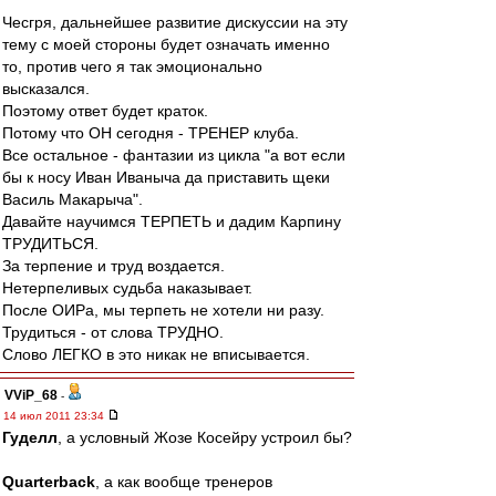
Чесгря, дальнейшее развитие дискуссии на эту
тему с моей стороны будет означать именно
то, против чего я так эмоционально
высказался.
Поэтому ответ будет краток.
Потому что ОН сегодня - ТРЕНЕР клуба.
Все остальное - фантазии из цикла "а вот если
бы к носу Иван Иваныча да приставить щеки
Василь Макарыча".
Давайте научимся ТЕРПЕТЬ и дадим Карпину
ТРУДИТЬСЯ.
За терпение и труд воздается.
Нетерпеливых судьба наказывает.
После ОИРа, мы терпеть не хотели ни разу.
Трудиться - от слова ТРУДНО.
Слово ЛЕГКО в это никак не вписывается.
VViP_68
-
14 июл 2011 23:34
Гуделл
, а условный Жозе Косейру устроил бы?
Quarterback
, а как вообще тренеров