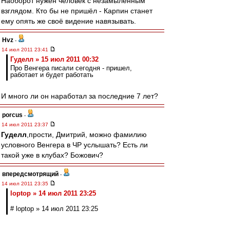
Наоборот нужен человек с незамыленным
взглядом. Кто бы не пришёл - Карпин станет
ему опять же своё видение навязывать.
Hvz
-
14 июл 2011 23:41
Гуделл » 15 июл 2011 00:32
Про Венгера писали сегодня - пришел,
работает и будет работать
И много ли он наработал за последние 7 лет?
porcus
-
14 июл 2011 23:37
Гуделл
,прости, Дмитрий, можно фамилию
условного Венгера в ЧР услышать? Есть ли
такой уже в клубах? Божович?
впередсмотрящий
-
14 июл 2011 23:35
loptop » 14 июл 2011 23:25
# loptop » 14 июл 2011 23:25