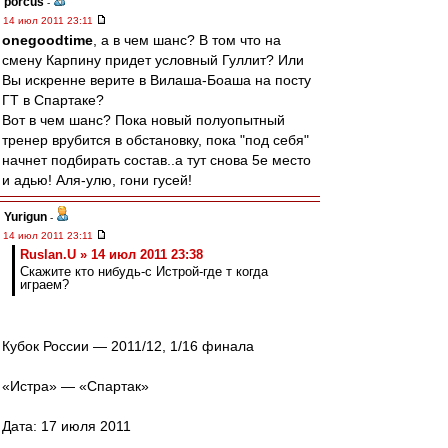
porcus
-
14 июл 2011 23:11
onegoodtime
, а в чем шанс? В том что на
смену Карпину придет условный Гуллит? Или
Вы искренне верите в Вилаша-Боаша на посту
ГТ в Спартаке?
Вот в чем шанс? Пока новый полуопытный
тренер врубится в обстановку, пока "под себя"
начнет подбирать состав..а тут снова 5е место
и адью! Аля-улю, гони гусей!
Yurigun
-
14 июл 2011 23:11
Ruslan.U » 14 июл 2011 23:38
Скажите кто нибудь-с Истрой-где т когда
играем?
Кубок России — 2011/12, 1/16 финала
«Истра» — «Спартак»
Дата: 17 июля 2011