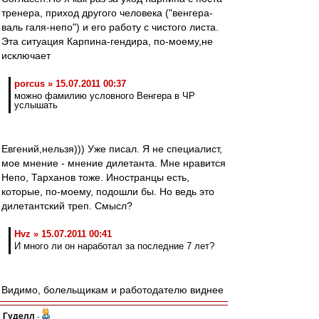
тренера, приход другого человека ("венгера-
валь галя-непо") и его работу с чистого листа.
Эта ситуация Карпина-гендира, по-моему,не
исключает
porcus » 15.07.2011 00:37
можно фамилию условного Венгера в ЧР
услышать
Евгений,нельзя))) Уже писал. Я не специалист,
мое мнение - мнение дилетанта. Мне нравится
Непо, Тарханов тоже. Иностранцы есть,
которые, по-моему, подошли бы. Но ведь это
дилетантский треп. Смысл?
Hvz » 15.07.2011 00:41
И много ли он наработал за последние 7 лет?
Видимо, болельщикам и работодателю виднее
Гуделл
-