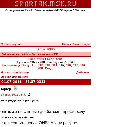
Официальный сайт болельщиков ФК "Спартак" Москва
Полная версия
Вход
•
Регистрация
FAQ
•
Поиск
Общение на сайте
Гостевая книга ВВ
»
Пред. тема
|
След. тема
Страница
115
из
208
[ Сообщений: 10362 ]
На страницу
Пред.
1
...
112
,
113
,
114
,
115
,
116
,
117
,
118
...
208
След.
Начать новую тему
Добавить
Версия для печати
01.07.2011 - 31.07.2011
loptop
-
14 июл 2011 23:55
впередсмотрящий
,
опять же не с целью доебаться - просто хочу
понять ход мысли
согласен, что после ОИРа мы ни разу не