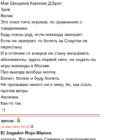
Мак Шешуков Кариока Д.Брат
Зуев
Велик
Это плюс пять игроков, по сравнению с
товарняками.
Буду очень рад, если команда заиграет.
Если не заиграет, то болеть за Спартак не
перестану.
И в отличие от юзеров не стану жечь/рвать
абонементы, ждать первой лиги, не ходить на
игры команды в Москве.
Про выезда вообще молчу.
Болел, болею и буду болеть.
Не призываю никого ни к чему, бо, как ссать
против ветра.
Аксиома.
Как-то так.
:-)
porcus
-
14 июл 2011 23:23
El Jugador Rojo-Blanco
,
хорошо. Вот мнение Семина о локопоровозах.