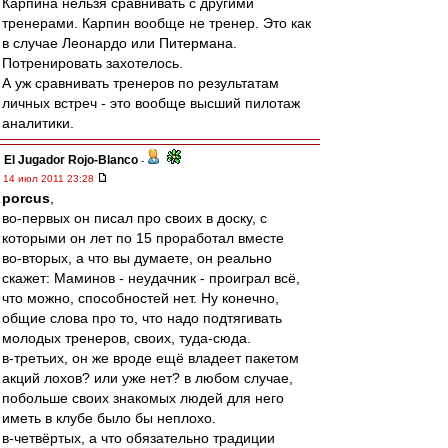
Карпина нельзя сравнивать с другими
тренерами. Карпин вообще не тренер. Это как
в случае Леонардо или Питермана.
Потренировать захотелось.
А уж сравнивать тренеров по результатам
личных встреч - это вообще высший пилотаж
аналитики.
El Jugador Rojo-Blanco
-
14 июл 2011 23:28
porcus
,
во-первых он писал про своих в доску, с
которыми он лет по 15 проработал вместе
во-вторых, а что вы думаете, он реально
скажет: Маминов - неудачник - проиграл всё,
что можно, способностей нет. Ну конечно,
общие слова про то, что надо подтягивать
молодых тренеров, своих, туда-сюда.
в-третьих, он же вроде ещё владеет пакетом
акций лохов? или уже нет? в любом случае,
побольше своих знакомых людей для него
иметь в клубе было бы неплохо.
в-четвёртых, а что обязательно традиции