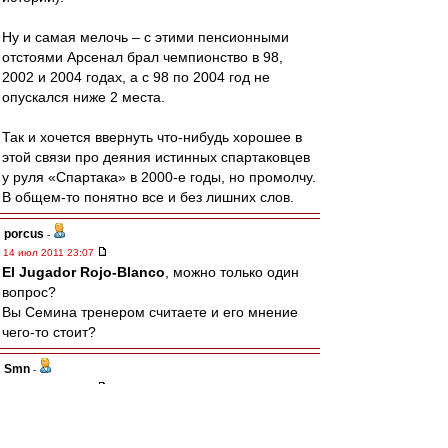
Ну и самая мелочь – с этими пенсионными
отстоями Арсенал брал чемпионство в 98,
2002 и 2004 годах, а с 98 по 2004 год не
опускался ниже 2 места.
Так и хочется ввернуть что-нибудь хорошее в
этой связи про деяния истинных спартаковцев
у руля «Спартака» в 2000-е годы, но промолчу.
В общем-то понятно все и без лишних слов.
porcus
-
14 июл 2011 23:07
El Jugador Rojo-Blanco
, можно только один
вопрос?
Вы Семина тренером считаете и его мнение
чего-то стоит?
Smn
-
14 июл 2011 23:06
ViolentOr
,
Ага, мы полгода не можем на один матч состав
наиграть, а ты про 2-3 говоришь. И это, ДеЗуев