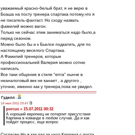
уважаемый красно-белый брат, я не верю в
Боаша на посту тренера спартака потому,что я
не писатель-фантаст. Но сходу назвать
фамилий можно вагон.
Только не сейчас этим заниматься надо было,а
перед сезоном.
Можно было бы и к Бьелсе подкатить, для по
настоящему веселого Спартака.
А Фамилий тренеров, которые
профессиональней Валерия можно сотню
написать.
Все таки общение в стиле "епта" нынче в
неаналоговый век не канает , а другого ,
уточню, именно как у тренера,пока не увидел.
Гуделл
-
14 июл 2011 23:47
porcus » 15.07.2011 00:32
А хороший европеец не потерпит присутствия
Карпина в команде в любом случае. Да и как
пойдет процесс, еще вопрос
Согласен.Но я как раз за уход Карпина с поста