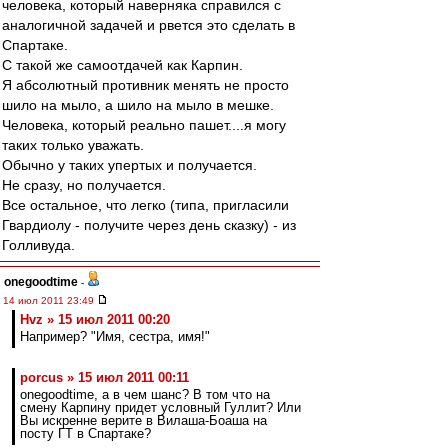
человека, который наверняка справился с
аналогичной задачей и рвется это сделать в
Спартаке.
С такой же самоотдачей как Карпин.
Я абсолютный противник менять не просто
шило на мыло, а шило на мыло в мешке.
Человека, который реально пашет....я могу
таких только уважать.
Обычно у таких упертых и получается.
Не сразу, но получается.
Все остальное, что легко (типа, пригласили
Гвардиолу - получите через день сказку) - из
Голливуда.
onegoodtime
-
14 июл 2011 23:49
Hvz » 15 июл 2011 00:20
Например? "Имя, сестра, имя!"
porcus » 15 июл 2011 00:11
onegoodtime, а в чем шанс? В том что на
смену Карпину придет условный Гуллит? Или
Вы искренне верите в Вилаша-Боаша на
посту ГТ в Спартаке?