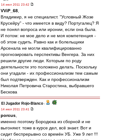
14 июл 2011 23:42
VViP_68
,
Владимир, я не специалист. "Условный Жозе
Крусейру" - что имеется в виду? Португалец? Я
не понял вопроса или иронии, если она была.
И потом: не мое дело и не моя компетенция -
об этом судить. Равно как и болельщики
Арсенала не могли квалифицированно
прогнозировать перспективы Венгера. За них
решили другие люди. Которым по роду
деятельности это положено делать. Поскольку
они угадали - их профессионализм тем самым
был подтвержден. Как и профессионализм
Николая Петровича Старостина, выбравшего
Бескова
El Jugador Rojo-Blanco
-
14 июл 2011 23:41
porcus
,
именно поэтому Бородюка из сборной и не
выгоняют. тоже в курсе дел, всё знает. Вот и
сидит беспрерывно со времён УБ. Уже 9 лет !!!