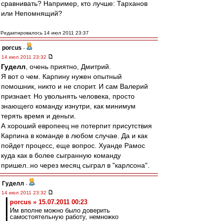
сравнивать? Например, кто лучше: Тарханов
или Непомнящий?
Редактировалось 14 июл 2011 23:37
porcus
-
14 июл 2011 23:32
Гуделл
, очень приятно, Дмитрий.
Я вот о чем. Карпину нужен опытный
помошник, никто и не спорит. И сам Валерий
признает. Но увольнять человека, просто
знающего команду изнутри, как минимум
терять время и деньги.
А хороший европеец не потерпит присутствия
Карпина в команде в любом случае. Да и как
пойдет процесс, еще вопрос. Хуанде Рамос
куда как в более сыгранную команду
пришел..но через месяц сыграл в "карлсона".
Гуделл
-
14 июл 2011 23:32
porcus » 15.07.2011 00:23
Им вполне можно было доверить
самостоятельную работу, немножко