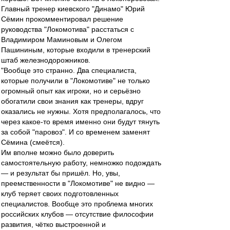
Главный тренер киевского "Динамо" Юрий
Сёмин прокомментировал решение
руководства "Локомотива" расстаться с
Владимиром Маминовым и Олегом
Пашининым, которые входили в тренерский
штаб железнодорожников.
"Вообще это странно. Два специалиста,
которые получили в "Локомотиве" не только
огромный опыт как игроки, но и серьёзно
обогатили свои знания как тренеры, вдруг
оказались не нужны. Хотя предполагалось, что
через какое-то время именно они будут тянуть
за собой "паровоз". И со временем заменят
Сёмина (смеётся).
Им вполне можно было доверить
самостоятельную работу, немножко подождать
— и результат бы пришёл. Но, увы,
преемственности в "Локомотиве" не видно —
клуб теряет своих подготовленных
специалистов. Вообще это проблема многих
российских клубов — отсутствие философии
развития, чётко выстроенной и