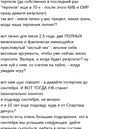
терпели (да собственно в последний раз
"терпели" еще в 70-х - после этого КИБ и ОИР
сразу давали результат)
так вот - каков лично у вас предел, некая грань,
когда чаша терпения лопнет?
вот лично для меня 2,5 года, две ПОЛНЫХ
межсезонки и фактически имеющийся
пресловутый "чистый чек" - вполне себе
весомые аргументы, чтобы уже сейчас мягко
спросить: Валера, а когда будет результат? ну
или хуй с ним, со счетом на табло, - когда
увидим игру?
вот нам щас говорят - а давайте потерпим до
сентября, И ВОТ ТОГДА УЖ станет
окончательно понятно
я подожду сентября, не вопрос
я и 10 лет еще подожду, куда я от Спартака
денусь?
просто есть очень большие подозрения, что в
сентябре мы услышим следующее: дайте
команде сыграться, ребята в этом составе