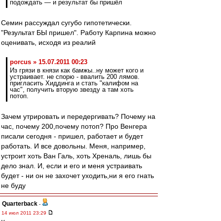
подождать — и результат бы пришёл
Семин рассуждал сугубо гипотетически.
"Результат БЫ пришел". Работу Карпина можно
оценивать, исходя из реалий
porcus » 15.07.2011 00:23
Из грязи в князи как бамжы..ну может кого и
устраивает. не спорю - ввалить 200 лямов.
пригласить Хиддинга и стать "калифом на
час", получить вторую звезду а там хоть
потоп.
Зачем утрировать и передергивать? Почему на
час, почему 200,почему потоп? Про Венгера
писали сегодня - пришел, работает и будет
работать. И все довольны. Меня, например,
устроит хоть Ван Галь, хоть Хреналь, лишь бы
дело знал. И, если и его и меня устраивать
будет - ни он не захочет уходить,ни я его гнать
не буду
Quarterback
-
14 июл 2011 23:29