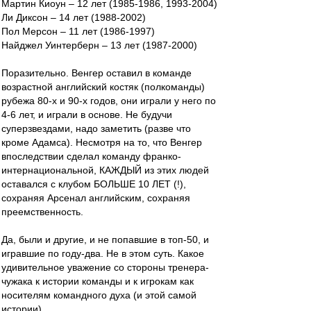
Мартин Киоун – 12 лет (1985-1986, 1993-2004)
Ли Диксон – 14 лет (1988-2002)
Пол Мерсон – 11 лет (1986-1997)
Найджел Уинтерберн – 13 лет (1987-2000)
Поразительно. Венгер оставил в команде
возрастной английский костяк (полкоманды)
рубежа 80-х и 90-х годов, они играли у него по
4-6 лет, и играли в основе. Не будучи
суперзвездами, надо заметить (разве что
кроме Адамса). Несмотря на то, что Венгер
впоследствии сделал команду франко-
интернациональной, КАЖДЫЙ из этих людей
оставался с клубом БОЛЬШЕ 10 ЛЕТ (!),
сохраняя Арсенал английским, сохраняя
преемственность.
Да, были и другие, и не попавшие в топ-50, и
игравшие по году-два. Не в этом суть. Какое
удивительное уважение со стороны тренера-
чужака к истории команды и к игрокам как
носителям командного духа (и этой самой
истории).