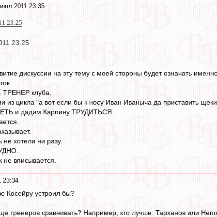
июл 2011 23:35
11 23:25
011 23:25
итие дискуссии на эту тему с моей стороны будет означать именно
ток.
- ТРЕНЕР клуба.
ии из цикла "а вот если бы к носу Иван Иваныча да приставить щек
ПЕТЬ и дадим Карпину ТРУДИТЬСЯ.
ается.
казывает.
 не хотели ни разу.
РУДНО.
к не вписывается.
 23:34
зе Косейру устроил бы?
обще тренеров сравнивать? Например, кто лучше: Тарханов или Не