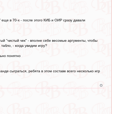
 еще в 70-х - после этого КИБ и ОИР сразу давали
й "чистый чек" - вполне себе весомые аргументы, чтобы
 табло, - когда увидим игру?
льно понятно
нде сыграться, ребята в этом составе всего несколько игр