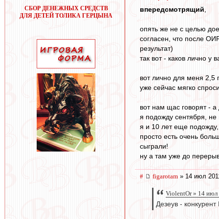
СБОР ДЕНЕЖНЫХ СРЕДСТВ
впередсмотрящий
,
ДЛЯ ДЕТЕЙ ТОЛИКА ГЕРЦЫНА
опять же не с целью дое
согласен, что после ОИР
результат)
так вот - каков лично у
вот лично для меня 2,5
уже сейчас мягко спросит
вот нам щас говорят - 
я подожду сентября, не
я и 10 лет еще подожду,
просто есть очень боль
сыграли!
ну а там уже до перерыв
#
figarotam
» 14 июл 201
ViolentOr » 14 июл
Дезеув - конкурент