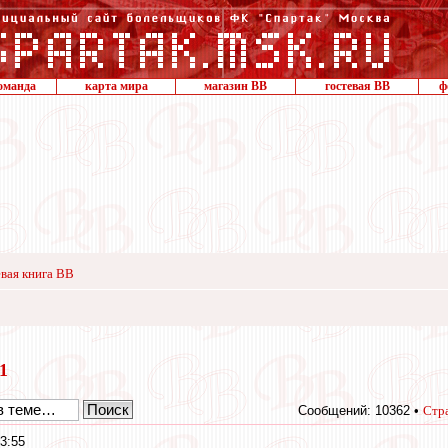
оманда
карта мира
магазин ВВ
гостевая ВВ
ф
вая книга ВВ
11
Сообщений: 10362 •
Стр
3:55