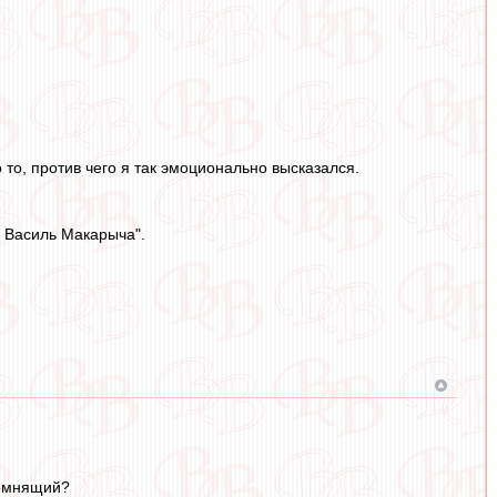
 то, против чего я так эмоционально высказался.
и Василь Макарыча".
помнящий?