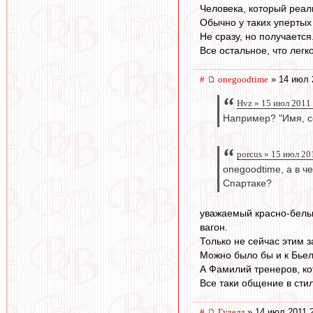
Человека, который реаль
Обычно у таких упертых
Не сразу, но получается
Все остальное, что легк
#
onegoodtime
» 14 июл 
Hvz » 15 июл 2011
Например? "Имя, с
porcus » 15 июл 20
onegoodtime, а в ч
Спартаке?
уважаемый красно-белый
вагон.
Только не сейчас этим 
Можно было бы и к Бьел
А Фамилий тренеров, к
Все таки общение в стил
#
Гуделл
» 14 июл 2011 