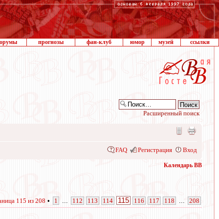
орумы
прогнозы
фан-клуб
юмор
музей
ссылки
Расширенный поиск
FAQ
Регистрация
Вход
Календарь ВВ
115
аница
115
из
208
•
1
...
112
113
114
116
117
118
...
208