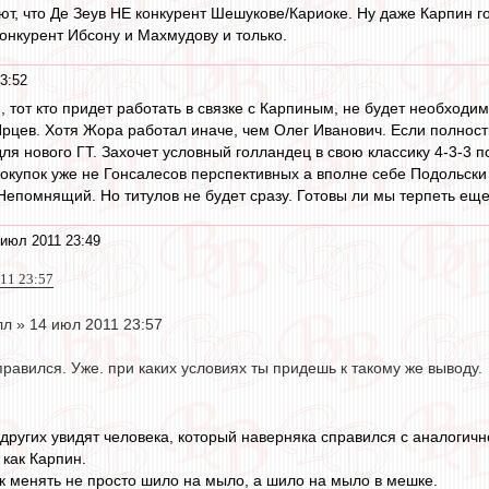
ют, что Де Зеув НЕ конкурент Шешукове/Кариоке. Ну даже Карпин гов
конкурент Ибсону и Махмудову и только.
3:52
o
, тот кто придет работать в связке с Карпиным, не будет необходи
рцев. Хотя Жора работал иначе, чем Олег Иванович. Если полность
я нового ГТ. Захочет условный голландец в свою классику 4-3-3 по
окупок уже не Гонсалесов перспективных а вполне себе Подольски 
 Непомнящий. Но титулов не будет сразу. Готовы ли мы терпеть еще
июл 2011 23:49
011 23:57
л » 14 июл 2011 23:57
справился. Уже. при каких условиях ты придешь к такому же выводу.
и других увидят человека, который наверняка справился с аналогичн
 как Карпин.
 менять не просто шило на мыло, а шило на мыло в мешке.