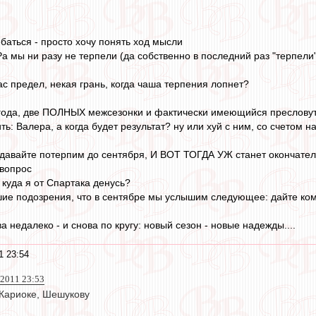
баться - просто хочу понять ход мысли
а мы ни разу не терпели (да собственно в последний раз "терпели"
 вас предел, некая грань, когда чаша терпения лопнет?
 года, две ПОЛНЫХ межсезонки и фактически имеющийся пресловуты
ь: Валера, а когда будет результат? ну или хуй с ним, со счетом на
а давайте потерпим до сентября, И ВОТ ТОГДА УЖ станет окончате
 вопрос
 куда я от Спартака денусь?
шие подозрения, что в сентябре мы услышим следующее: дайте кома
а недалеко - и снова по кругу: новый сезон - новые надежды....
1 23:54
 2011 23:53
 Кариоке, Шешукову