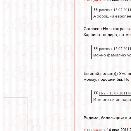
porcus » 15.07.201
А хороший европеец
Согласен.Но я как раз з
Карпина-гендира, по-мо
porcus » 15.07.201
можно фамилию усл
Евгений,нельзя))) Уже п
моему, подошли бы. Но 
Hvz » 15.07.2011 0
И много ли он нара
Видимо, болельщикам и
#
Гуделл
» 14 июл 2011 