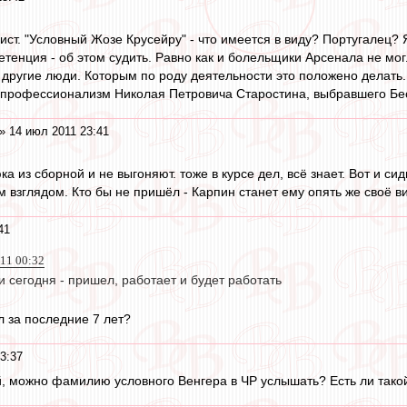
ист. "Условный Жозе Крусейру" - что имеется в виду? Португалец? 
етенция - об этом судить. Равно как и болельщики Арсенала не м
 другие люди. Которым по роду деятельности это положено делать
и профессионализм Николая Петровича Старостина, выбравшего Бе
» 14 июл 2011 23:41
 из сборной и не выгоняют. тоже в курсе дел, всё знает. Вот и си
 взглядом. Кто бы не пришёл - Карпин станет ему опять же своё в
41
011 00:32
 сегодня - пришел, работает и будет работать
л за последние 7 лет?
3:37
й, можно фамилию условного Венгера в ЧР услышать? Есть ли тако