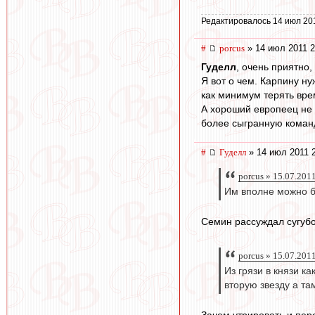
Редактировалось 14 июл 20
#
porcus
» 14 июл 2011 2
Гуделл
, очень приятно,
Я вот о чем. Карпину н
как минимум терять вре
А хороший европеец не 
более сыгранную команд
#
Гуделл
» 14 июл 2011 
porcus » 15.07.201
Им вполне можно б
Семин рассуждал сугубо
porcus » 15.07.201
Из грязи в князи к
вторую звезду а та