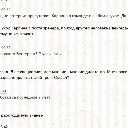
1 00:32
 не потерпит присутствия Карпина в команде в любом случае. Да 
а уход Карпина с поста тренера, приход другого человека ("венгера-
ему,не исключает
1 00:37
овного Венгера в ЧР услышать
исал. Я не специалист, мое мнение - мнение дилетанта. Мне нрави
ведь это дилетантский треп. Смысл?
0:41
ботал за последние 7 лет?
 работодателю виднее
23:42