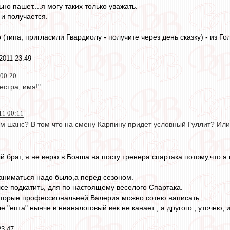
но пашет....я могу таких только уважать.
 и получается.
.
о (типа, пригласили Гвардиолу - получите через день сказку) - из Го
2011 23:49
 00:20
естра, имя!"
11 00:11
ем шанс? В том что на смену Карпину придет условный Гуллит? Ил
 брат, я не верю в Боаша на посту тренера спартака потому,что я
заниматься надо было,а перед сезоном.
се подкатить, для по настоящему веселого Спартака.
оторые профессиональней Валерия можно сотню написать.
е "епта" нынче в неаналоговый век не канает , а другого , уточню, 
23:47