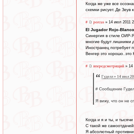
Когда же уже все осозна
схемки рисует..Де Зеув 
#
porcus
» 14 июл 2011 2
El Jugador Rojo-Blanc
Синергия в стиле ОИР-Я
многие будут лишними дл
Иностранец потребует п
Венгер это хорошо..это
#
впередсмотрящий
» 14 
Гуделл » 14 июл 2
# Сообщение Гудел
Я вижу, что он не 
Когда и я и ты, и тысяч
С такой же самоотдачей
Я абсолютный противник