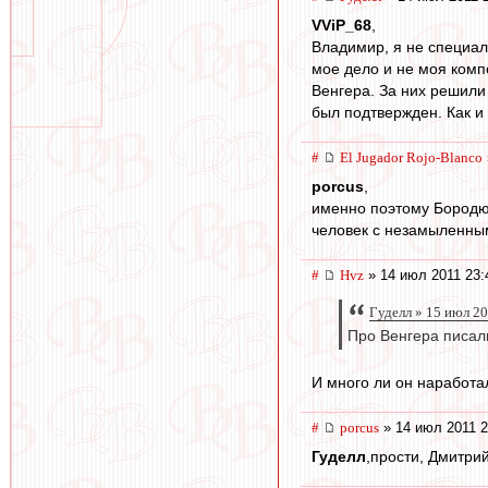
VViP_68
,
Владимир, я не специал
мое дело и не моя комп
Венгера. За них решили
был подтвержден. Как 
#
El Jugador Rojo-Blanco
porcus
,
именно поэтому Бородюка
человек с незамыленным
#
Hvz
» 14 июл 2011 23:
Гуделл » 15 июл 2
Про Венгера писали
И много ли он наработа
#
porcus
» 14 июл 2011 2
Гуделл
,прости, Дмитри