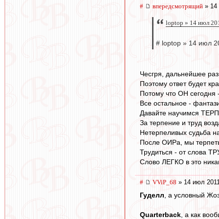
#
впередсмотрящий
» 14 
loptop » 14 июл 20
# loptop » 14 июл 2
Чесгря, дальнейшее разв
Поэтому ответ будет кра
Потому что ОН сегодня 
Все остальное - фантаз
Давайте научимся ТЕР
За терпение и труд возд
Нетерпеливых судьба на
После ОИРа, мы терпеть
Трудиться - от слова Т
Слово ЛЕГКО в это ника
#
VViP_68
» 14 июл 2011
Гуделл
, а условный Жо
Quarterback
, а как во