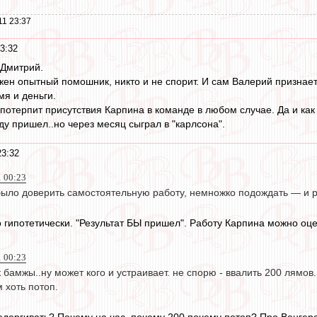
11 23:37
3:32
 Дмитрий.
ужен опытный помошник, никто и не спорит. И сам Валерий признает
мя и деньги.
потерпит присутствия Карпина в команде в любом случае. Да и как 
у пришел..но через месяц сыграл в "карлсона".
23:32
1 00:23
ыло доверить самостоятельную работу, немножко подождать — и р
 гипотетически. "Результат БЫ пришел". Работу Карпина можно оце
1 00:23
ак бамжы..ну может кого и устраивает. не спорю - ввалить 200 лямов
м хоть потоп.