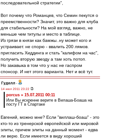
последовательной стратегии",
Вот почему что Романцев, что Семин пекутся о
преемственности? Значит, это важно для клуба
для стабильности? На мой взгляд, важно, не
меньше чем титулы и место в таблице.
Из грязи в князи как бамжы..ну может кого и
устраивает. не спорю - ввалить 200 лямов.
пригласить Хиддинга и стать "калифом на час",
получить вторую звезду а там хоть потоп.
Но закавыка в том что у нас не гаспром
спонсор. И нет этого варианта. Нет и всё тут.
Гуделл
-
14 июл 2011 23:22
porcus » 15.07.2011 00:11
Или Вы искренне верите в Вилаша-Боаша на
посту ГТ в Спартаке
Евгений, можно мне? Если "виллаш-боаш" - это
кто-то из тренерской европейской или мировой
элиты, причем элиты на данный момент - едва
ли верю. Если имеется в виду хороший