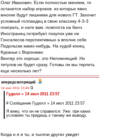
Олег Иванович. Если полностью меняем, то
останется набор игроков. из которых явно
многие будут лишними для нового ГТ. Захочет
условный голландец в свою классику 4-3-3
поиграть, и нате вам..пожплста на бенч.
Иностранец потребует покупок уже не
Гонсалесов перспективных а вполне себе
Подольски каких-нибудь. На худой конец
Кураньи с Воронами.
Венгер это хорошо..это Непомнящий. Но
титулов не будет сразу. Готовы ли мы терпеть
еще несколько лет?
впередсмотрящий
-
14 июл 2011 23:49
Гуделл » 14 июл 2011 23:57
# Сообщение Гуделл » 14 июл 2011 23:57
Я вижу, что он не справился. Уже. при каких
условиях ты придешь к такому же выводу.
Когда и я и ты, и тысячи других увидят