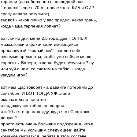
терпели (да собственно в последний раз
"терпели" еще в 70-х - после этого КИБ и ОИР
сразу давали результат)
так вот - каков лично у вас предел, некая грань,
когда чаша терпения лопнет?
вот лично для меня 2,5 года, две ПОЛНЫХ
межсезонки и фактически имеющийся
пресловутый "чистый чек" - вполне себе
весомые аргументы, чтобы уже сейчас мягко
спросить: Валера, а когда будет результат? ну
или хуй с ним, со счетом на табло, - когда
увидим игру?
вот нам щас говорят - а давайте потерпим до
сентября, И ВОТ ТОГДА УЖ станет
окончательно понятно
я подожду сентября, не вопрос
я и 10 лет еще подожду, куда я от Спартака
денусь?
просто есть очень большие подозрения, что в
сентябре мы услышим следующее: дайте
команде сыграться, ребята в этом составе