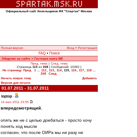
Официальный сайт болельщиков ФК "Спартак" Москва
Полная версия
Вход
•
Регистрация
FAQ
•
Поиск
Общение на сайте
Гостевая книга ВВ
»
Пред. тема
|
След. тема
Страница
115
из
208
[ Сообщений: 10362 ]
На страницу
Пред.
1
...
112
,
113
,
114
,
115
,
116
,
117
,
118
...
208
След.
Начать новую тему
Добавить
Версия для печати
01.07.2011 - 31.07.2011
loptop
-
14 июл 2011 23:55
впередсмотрящий
,
опять же не с целью доебаться - просто хочу
понять ход мысли
согласен, что после ОИРа мы ни разу не