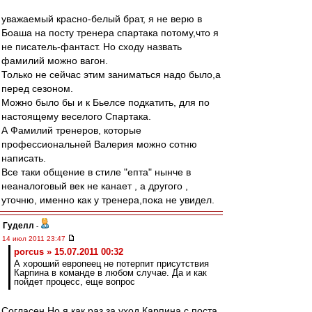
уважаемый красно-белый брат, я не верю в
Боаша на посту тренера спартака потому,что я
не писатель-фантаст. Но сходу назвать
фамилий можно вагон.
Только не сейчас этим заниматься надо было,а
перед сезоном.
Можно было бы и к Бьелсе подкатить, для по
настоящему веселого Спартака.
А Фамилий тренеров, которые
профессиональней Валерия можно сотню
написать.
Все таки общение в стиле "епта" нынче в
неаналоговый век не канает , а другого ,
уточню, именно как у тренера,пока не увидел.
Гуделл
-
14 июл 2011 23:47
porcus » 15.07.2011 00:32
А хороший европеец не потерпит присутствия
Карпина в команде в любом случае. Да и как
пойдет процесс, еще вопрос
Согласен.Но я как раз за уход Карпина с поста