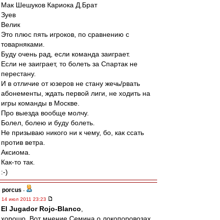
Мак Шешуков Кариока Д.Брат
Зуев
Велик
Это плюс пять игроков, по сравнению с
товарняками.
Буду очень рад, если команда заиграет.
Если не заиграет, то болеть за Спартак не
перестану.
И в отличие от юзеров не стану жечь/рвать
абонементы, ждать первой лиги, не ходить на
игры команды в Москве.
Про выезда вообще молчу.
Болел, болею и буду болеть.
Не призываю никого ни к чему, бо, как ссать
против ветра.
Аксиома.
Как-то так.
:-)
porcus
-
14 июл 2011 23:23
El Jugador Rojo-Blanco
,
хорошо. Вот мнение Семина о локопоровозах.