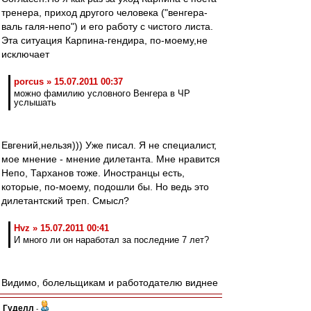
тренера, приход другого человека ("венгера-
валь галя-непо") и его работу с чистого листа.
Эта ситуация Карпина-гендира, по-моему,не
исключает
porcus » 15.07.2011 00:37
можно фамилию условного Венгера в ЧР
услышать
Евгений,нельзя))) Уже писал. Я не специалист,
мое мнение - мнение дилетанта. Мне нравится
Непо, Тарханов тоже. Иностранцы есть,
которые, по-моему, подошли бы. Но ведь это
дилетантский треп. Смысл?
Hvz » 15.07.2011 00:41
И много ли он наработал за последние 7 лет?
Видимо, болельщикам и работодателю виднее
Гуделл
-