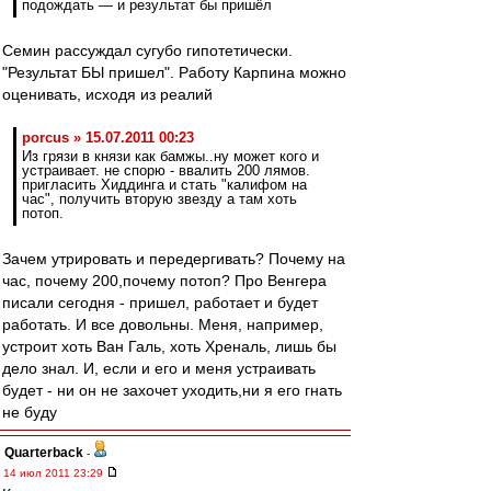
подождать — и результат бы пришёл
Семин рассуждал сугубо гипотетически.
"Результат БЫ пришел". Работу Карпина можно
оценивать, исходя из реалий
porcus » 15.07.2011 00:23
Из грязи в князи как бамжы..ну может кого и
устраивает. не спорю - ввалить 200 лямов.
пригласить Хиддинга и стать "калифом на
час", получить вторую звезду а там хоть
потоп.
Зачем утрировать и передергивать? Почему на
час, почему 200,почему потоп? Про Венгера
писали сегодня - пришел, работает и будет
работать. И все довольны. Меня, например,
устроит хоть Ван Галь, хоть Хреналь, лишь бы
дело знал. И, если и его и меня устраивать
будет - ни он не захочет уходить,ни я его гнать
не буду
Quarterback
-
14 июл 2011 23:29