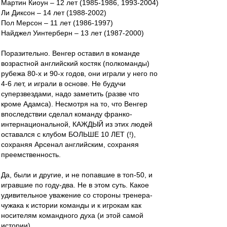
Мартин Киоун – 12 лет (1985-1986, 1993-2004)
Ли Диксон – 14 лет (1988-2002)
Пол Мерсон – 11 лет (1986-1997)
Найджел Уинтерберн – 13 лет (1987-2000)
Поразительно. Венгер оставил в команде
возрастной английский костяк (полкоманды)
рубежа 80-х и 90-х годов, они играли у него по
4-6 лет, и играли в основе. Не будучи
суперзвездами, надо заметить (разве что
кроме Адамса). Несмотря на то, что Венгер
впоследствии сделал команду франко-
интернациональной, КАЖДЫЙ из этих людей
оставался с клубом БОЛЬШЕ 10 ЛЕТ (!),
сохраняя Арсенал английским, сохраняя
преемственность.
Да, были и другие, и не попавшие в топ-50, и
игравшие по году-два. Не в этом суть. Какое
удивительное уважение со стороны тренера-
чужака к истории команды и к игрокам как
носителям командного духа (и этой самой
истории).