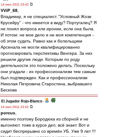
14 июл 2011 23:42
VViP_68
,
Владимир, я не специалист. "Условный Жозе
Крусейру" - что имеется в виду? Португалец? Я
не понял вопроса или иронии, если она была.
И потом: не мое дело и не моя компетенция -
об этом судить. Равно как и болельщики
Арсенала не могли квалифицированно
прогнозировать перспективы Венгера. За них
решили другие люди. Которым по роду
деятельности это положено делать. Поскольку
они угадали - их профессионализм тем самым
был подтвержден. Как и профессионализм
Николая Петровича Старостина, выбравшего
Бескова
El Jugador Rojo-Blanco
-
14 июл 2011 23:41
porcus
,
именно поэтому Бородюка из сборной и не
выгоняют. тоже в курсе дел, всё знает. Вот и
сидит беспрерывно со времён УБ. Уже 9 лет !!!