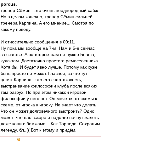
porcus
,
тренер-Сёмин - это очень неоднородный сабж.
Но в целом конечно, тренер Сёмин сильней
тренера Карпина. А его мнение... Смотря по
какому поводу.
И относительно сообщения в 00:11.
Ну пока мы вообще на 7-м. Нам и 5-е сейчас
за счастье. А во-вторых нам не нужно Боаша,
куда-там. Достаточно простого ремессленника.
Хотя бы. И будет явно лучше. Потому как хуже
быть просто не может. Главное, за что тут
ценят Карпина - это его спартаковость,
выстраивание философии клуба после всяких
там разрух. Но при этом никакой игровой
философии у него нет. Он мечется от схемы к
схеме, от игрока к игроку. Не знает что делать.
Что он может долговечного выстроить? Одно
может: что нас вскоре и надолго начнут жалеть
даже кони с бомжами... Как Торпедо. Сохраним
легенду, бл..(( Вот к этому и придём.