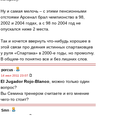
Ну и самая мелочь – с этими пенсионными
отстоями Арсенал брал чемпионство в 98,
2002 и 2004 годах, а с 98 по 2004 год не
опускался ниже 2 места.
Так и хочется ввернуть что-нибудь хорошее в
этой связи про деяния истинных спартаковцев
у руля «Спартака» в 2000-е годы, но промолчу.
В общем-то понятно все и без лишних слов.
porcus
-
14 июл 2011 23:07
El Jugador Rojo-Blanco
, можно только один
вопрос?
Вы Семина тренером считаете и его мнение
чего-то стоит?
Smn
-
14 июл 2011 23:06
ViolentOr
,
Ага, мы полгода не можем на один матч состав
наиграть, а ты про 2-3 говоришь. И это, ДеЗуев