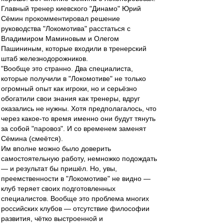
Главный тренер киевского "Динамо" Юрий
Сёмин прокомментировал решение
руководства "Локомотива" расстаться с
Владимиром Маминовым и Олегом
Пашининым, которые входили в тренерский
штаб железнодорожников.
"Вообще это странно. Два специалиста,
которые получили в "Локомотиве" не только
огромный опыт как игроки, но и серьёзно
обогатили свои знания как тренеры, вдруг
оказались не нужны. Хотя предполагалось, что
через какое-то время именно они будут тянуть
за собой "паровоз". И со временем заменят
Сёмина (смеётся).
Им вполне можно было доверить
самостоятельную работу, немножко подождать
— и результат бы пришёл. Но, увы,
преемственности в "Локомотиве" не видно —
клуб теряет своих подготовленных
специалистов. Вообще это проблема многих
российских клубов — отсутствие философии
развития, чётко выстроенной и