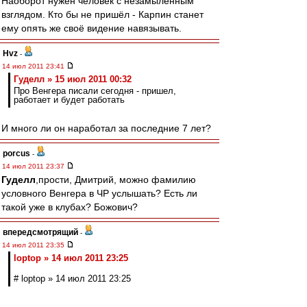
Наоборот нужен человек с незамыленным
взглядом. Кто бы не пришёл - Карпин станет
ему опять же своё видение навязывать.
Hvz
-
14 июл 2011 23:41
Гуделл » 15 июл 2011 00:32
Про Венгера писали сегодня - пришел,
работает и будет работать
И много ли он наработал за последние 7 лет?
porcus
-
14 июл 2011 23:37
Гуделл
,прости, Дмитрий, можно фамилию
условного Венгера в ЧР услышать? Есть ли
такой уже в клубах? Божович?
впередсмотрящий
-
14 июл 2011 23:35
loptop » 14 июл 2011 23:25
# loptop » 14 июл 2011 23:25