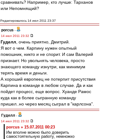
сравнивать? Например, кто лучше: Тарханов
или Непомнящий?
Редактировалось 14 июл 2011 23:37
porcus
-
14 июл 2011 23:32
Гуделл
, очень приятно, Дмитрий.
Я вот о чем. Карпину нужен опытный
помошник, никто и не спорит. И сам Валерий
признает. Но увольнять человека, просто
знающего команду изнутри, как минимум
терять время и деньги.
А хороший европеец не потерпит присутствия
Карпина в команде в любом случае. Да и как
пойдет процесс, еще вопрос. Хуанде Рамос
куда как в более сыгранную команду
пришел..но через месяц сыграл в "карлсона".
Гуделл
-
14 июл 2011 23:32
porcus » 15.07.2011 00:23
Им вполне можно было доверить
самостоятельную работу, немножко