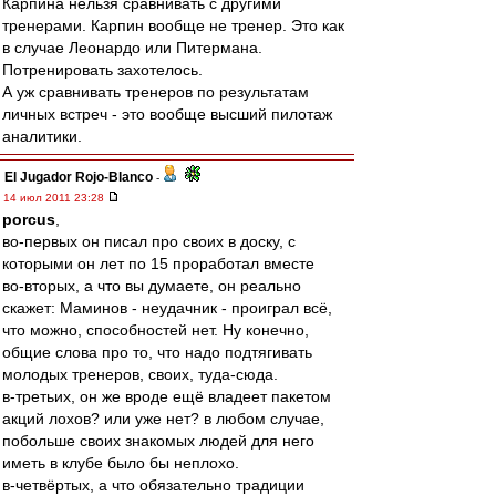
Карпина нельзя сравнивать с другими
тренерами. Карпин вообще не тренер. Это как
в случае Леонардо или Питермана.
Потренировать захотелось.
А уж сравнивать тренеров по результатам
личных встреч - это вообще высший пилотаж
аналитики.
El Jugador Rojo-Blanco
-
14 июл 2011 23:28
porcus
,
во-первых он писал про своих в доску, с
которыми он лет по 15 проработал вместе
во-вторых, а что вы думаете, он реально
скажет: Маминов - неудачник - проиграл всё,
что можно, способностей нет. Ну конечно,
общие слова про то, что надо подтягивать
молодых тренеров, своих, туда-сюда.
в-третьих, он же вроде ещё владеет пакетом
акций лохов? или уже нет? в любом случае,
побольше своих знакомых людей для него
иметь в клубе было бы неплохо.
в-четвёртых, а что обязательно традиции