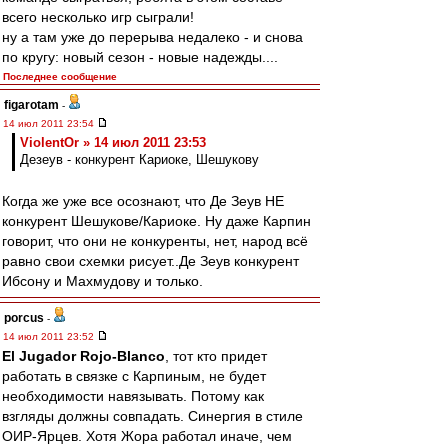
всего несколько игр сыграли!
ну а там уже до перерыва недалеко - и снова
по кругу: новый сезон - новые надежды....
Последнее сообщение
figarotam
-
14 июл 2011 23:54
ViolentOr » 14 июл 2011 23:53
Дезеув - конкурент Кариоке, Шешукову
Когда же уже все осознают, что Де Зеув НЕ
конкурент Шешукове/Кариоке. Ну даже Карпин
говорит, что они не конкуренты, нет, народ всё
равно свои схемки рисует..Де Зеув конкурент
Ибсону и Махмудову и только.
porcus
-
14 июл 2011 23:52
El Jugador Rojo-Blanco
, тот кто придет
работать в связке с Карпиным, не будет
необходимости навязывать. Потому как
взгляды должны совпадать. Синергия в стиле
ОИР-Ярцев. Хотя Жора работал иначе, чем