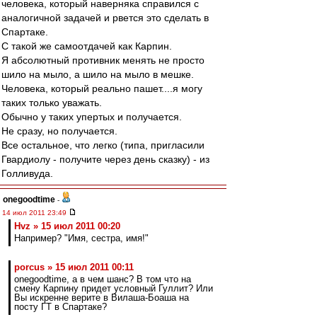
человека, который наверняка справился с
аналогичной задачей и рвется это сделать в
Спартаке.
С такой же самоотдачей как Карпин.
Я абсолютный противник менять не просто
шило на мыло, а шило на мыло в мешке.
Человека, который реально пашет....я могу
таких только уважать.
Обычно у таких упертых и получается.
Не сразу, но получается.
Все остальное, что легко (типа, пригласили
Гвардиолу - получите через день сказку) - из
Голливуда.
onegoodtime
-
14 июл 2011 23:49
Hvz » 15 июл 2011 00:20
Например? "Имя, сестра, имя!"
porcus » 15 июл 2011 00:11
onegoodtime, а в чем шанс? В том что на
смену Карпину придет условный Гуллит? Или
Вы искренне верите в Вилаша-Боаша на
посту ГТ в Спартаке?