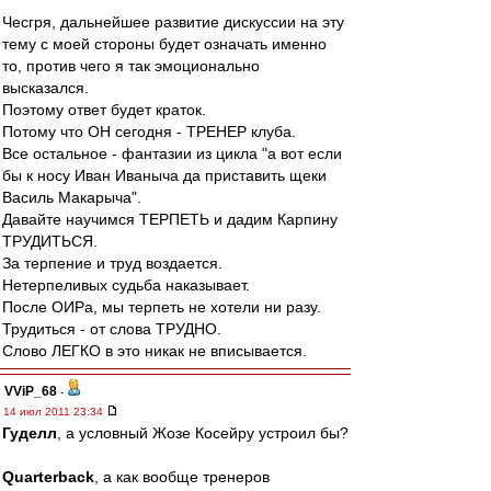
Чесгря, дальнейшее развитие дискуссии на эту
тему с моей стороны будет означать именно
то, против чего я так эмоционально
высказался.
Поэтому ответ будет краток.
Потому что ОН сегодня - ТРЕНЕР клуба.
Все остальное - фантазии из цикла "а вот если
бы к носу Иван Иваныча да приставить щеки
Василь Макарыча".
Давайте научимся ТЕРПЕТЬ и дадим Карпину
ТРУДИТЬСЯ.
За терпение и труд воздается.
Нетерпеливых судьба наказывает.
После ОИРа, мы терпеть не хотели ни разу.
Трудиться - от слова ТРУДНО.
Слово ЛЕГКО в это никак не вписывается.
VViP_68
-
14 июл 2011 23:34
Гуделл
, а условный Жозе Косейру устроил бы?
Quarterback
, а как вообще тренеров