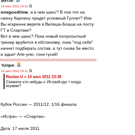
porcus
-
14 июл 2011 23:11
onegoodtime
, а в чем шанс? В том что на
смену Карпину придет условный Гуллит? Или
Вы искренне верите в Вилаша-Боаша на посту
ГТ в Спартаке?
Вот в чем шанс? Пока новый полуопытный
тренер врубится в обстановку, пока "под себя"
начнет подбирать состав..а тут снова 5е место
и адью! Аля-улю, гони гусей!
Yurigun
-
14 июл 2011 23:11
Ruslan.U » 14 июл 2011 23:38
Скажите кто нибудь-с Истрой-где т когда
играем?
Кубок России — 2011/12, 1/16 финала
«Истра» — «Спартак»
Дата: 17 июля 2011