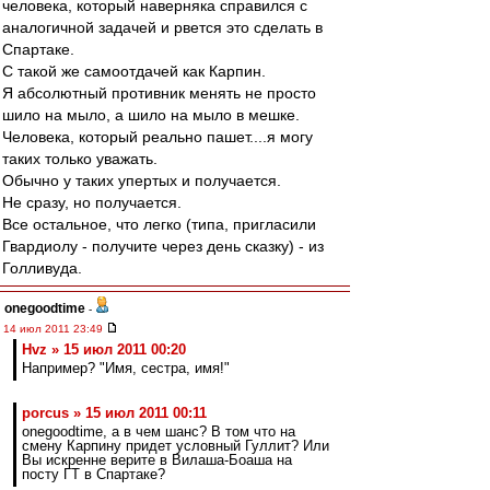
человека, который наверняка справился с
аналогичной задачей и рвется это сделать в
Спартаке.
С такой же самоотдачей как Карпин.
Я абсолютный противник менять не просто
шило на мыло, а шило на мыло в мешке.
Человека, который реально пашет....я могу
таких только уважать.
Обычно у таких упертых и получается.
Не сразу, но получается.
Все остальное, что легко (типа, пригласили
Гвардиолу - получите через день сказку) - из
Голливуда.
onegoodtime
-
14 июл 2011 23:49
Hvz » 15 июл 2011 00:20
Например? "Имя, сестра, имя!"
porcus » 15 июл 2011 00:11
onegoodtime, а в чем шанс? В том что на
смену Карпину придет условный Гуллит? Или
Вы искренне верите в Вилаша-Боаша на
посту ГТ в Спартаке?