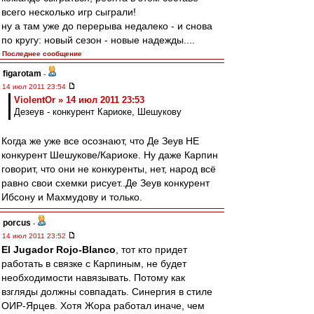
всего несколько игр сыграли!
ну а там уже до перерыва недалеко - и снова
по кругу: новый сезон - новые надежды....
Последнее сообщение
figarotam
-
14 июл 2011 23:54
ViolentOr » 14 июл 2011 23:53
Дезеув - конкурент Кариоке, Шешукову
Когда же уже все осознают, что Де Зеув НЕ
конкурент Шешукове/Кариоке. Ну даже Карпин
говорит, что они не конкуренты, нет, народ всё
равно свои схемки рисует..Де Зеув конкурент
Ибсону и Махмудову и только.
porcus
-
14 июл 2011 23:52
El Jugador Rojo-Blanco
, тот кто придет
работать в связке с Карпиным, не будет
необходимости навязывать. Потому как
взгляды должны совпадать. Синергия в стиле
ОИР-Ярцев. Хотя Жора работал иначе, чем