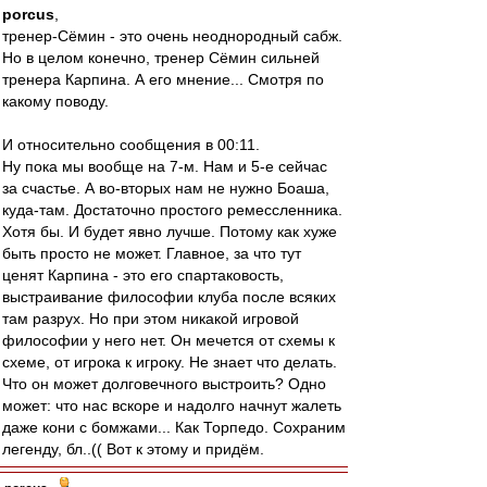
porcus
,
тренер-Сёмин - это очень неоднородный сабж.
Но в целом конечно, тренер Сёмин сильней
тренера Карпина. А его мнение... Смотря по
какому поводу.
И относительно сообщения в 00:11.
Ну пока мы вообще на 7-м. Нам и 5-е сейчас
за счастье. А во-вторых нам не нужно Боаша,
куда-там. Достаточно простого ремессленника.
Хотя бы. И будет явно лучше. Потому как хуже
быть просто не может. Главное, за что тут
ценят Карпина - это его спартаковость,
выстраивание философии клуба после всяких
там разрух. Но при этом никакой игровой
философии у него нет. Он мечется от схемы к
схеме, от игрока к игроку. Не знает что делать.
Что он может долговечного выстроить? Одно
может: что нас вскоре и надолго начнут жалеть
даже кони с бомжами... Как Торпедо. Сохраним
легенду, бл..(( Вот к этому и придём.