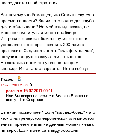
последовательной стратегии",
Вот почему что Романцев, что Семин пекутся о
преемственности? Значит, это важно для клуба
для стабильности? На мой взгляд, важно, не
меньше чем титулы и место в таблице.
Из грязи в князи как бамжы..ну может кого и
устраивает. не спорю - ввалить 200 лямов.
пригласить Хиддинга и стать "калифом на час",
получить вторую звезду а там хоть потоп.
Но закавыка в том что у нас не гаспром
спонсор. И нет этого варианта. Нет и всё тут.
Гуделл
-
14 июл 2011 23:22
porcus » 15.07.2011 00:11
Или Вы искренне верите в Вилаша-Боаша на
посту ГТ в Спартаке
Евгений, можно мне? Если "виллаш-боаш" - это
кто-то из тренерской европейской или мировой
элиты, причем элиты на данный момент - едва
ли верю. Если имеется в виду хороший