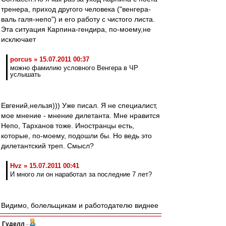
тренера, приход другого человека ("венгера-
валь галя-непо") и его работу с чистого листа.
Эта ситуация Карпина-гендира, по-моему,не
исключает
porcus » 15.07.2011 00:37
можно фамилию условного Венгера в ЧР
услышать
Евгений,нельзя))) Уже писал. Я не специалист,
мое мнение - мнение дилетанта. Мне нравится
Непо, Тарханов тоже. Иностранцы есть,
которые, по-моему, подошли бы. Но ведь это
дилетантский треп. Смысл?
Hvz » 15.07.2011 00:41
И много ли он наработал за последние 7 лет?
Видимо, болельщикам и работодателю виднее
Гуделл
-