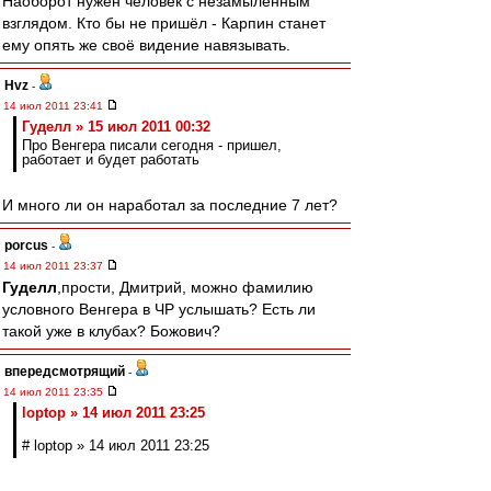
Наоборот нужен человек с незамыленным
взглядом. Кто бы не пришёл - Карпин станет
ему опять же своё видение навязывать.
Hvz
-
14 июл 2011 23:41
Гуделл » 15 июл 2011 00:32
Про Венгера писали сегодня - пришел,
работает и будет работать
И много ли он наработал за последние 7 лет?
porcus
-
14 июл 2011 23:37
Гуделл
,прости, Дмитрий, можно фамилию
условного Венгера в ЧР услышать? Есть ли
такой уже в клубах? Божович?
впередсмотрящий
-
14 июл 2011 23:35
loptop » 14 июл 2011 23:25
# loptop » 14 июл 2011 23:25