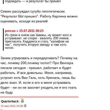
подождать — и результат бы пришёл
Семин рассуждал сугубо гипотетически.
"Результат БЫ пришел". Работу Карпина можно
оценивать, исходя из реалий
porcus » 15.07.2011 00:23
Из грязи в князи как бамжы..ну может кого и
устраивает. не спорю - ввалить 200 лямов.
пригласить Хиддинга и стать "калифом на
час", получить вторую звезду а там хоть
потоп.
Зачем утрировать и передергивать? Почему на
час, почему 200,почему потоп? Про Венгера
писали сегодня - пришел, работает и будет
работать. И все довольны. Меня, например,
устроит хоть Ван Галь, хоть Хреналь, лишь бы
дело знал. И, если и его и меня устраивать
будет - ни он не захочет уходить,ни я его гнать
не буду
Quarterback
-
14 июл 2011 23:29