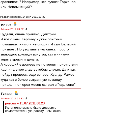
сравнивать? Например, кто лучше: Тарханов
или Непомнящий?
Редактировалось 14 июл 2011 23:37
porcus
-
14 июл 2011 23:32
Гуделл
, очень приятно, Дмитрий.
Я вот о чем. Карпину нужен опытный
помошник, никто и не спорит. И сам Валерий
признает. Но увольнять человека, просто
знающего команду изнутри, как минимум
терять время и деньги.
А хороший европеец не потерпит присутствия
Карпина в команде в любом случае. Да и как
пойдет процесс, еще вопрос. Хуанде Рамос
куда как в более сыгранную команду
пришел..но через месяц сыграл в "карлсона".
Гуделл
-
14 июл 2011 23:32
porcus » 15.07.2011 00:23
Им вполне можно было доверить
самостоятельную работу, немножко