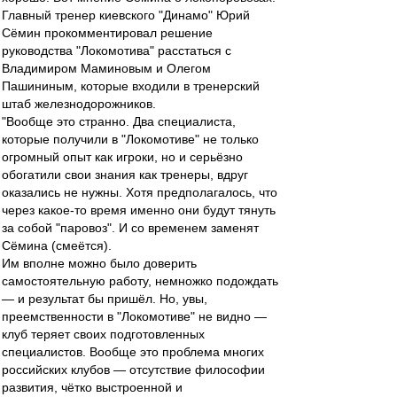
Главный тренер киевского "Динамо" Юрий
Сёмин прокомментировал решение
руководства "Локомотива" расстаться с
Владимиром Маминовым и Олегом
Пашининым, которые входили в тренерский
штаб железнодорожников.
"Вообще это странно. Два специалиста,
которые получили в "Локомотиве" не только
огромный опыт как игроки, но и серьёзно
обогатили свои знания как тренеры, вдруг
оказались не нужны. Хотя предполагалось, что
через какое-то время именно они будут тянуть
за собой "паровоз". И со временем заменят
Сёмина (смеётся).
Им вполне можно было доверить
самостоятельную работу, немножко подождать
— и результат бы пришёл. Но, увы,
преемственности в "Локомотиве" не видно —
клуб теряет своих подготовленных
специалистов. Вообще это проблема многих
российских клубов — отсутствие философии
развития, чётко выстроенной и