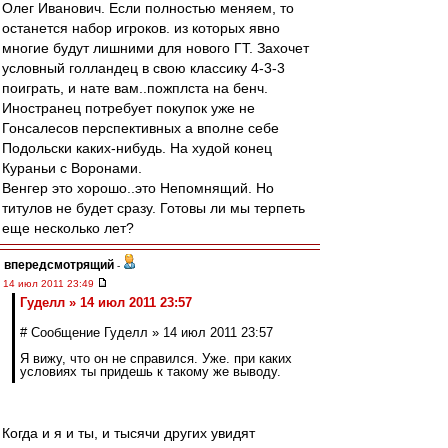
Олег Иванович. Если полностью меняем, то
останется набор игроков. из которых явно
многие будут лишними для нового ГТ. Захочет
условный голландец в свою классику 4-3-3
поиграть, и нате вам..пожплста на бенч.
Иностранец потребует покупок уже не
Гонсалесов перспективных а вполне себе
Подольски каких-нибудь. На худой конец
Кураньи с Воронами.
Венгер это хорошо..это Непомнящий. Но
титулов не будет сразу. Готовы ли мы терпеть
еще несколько лет?
впередсмотрящий
-
14 июл 2011 23:49
Гуделл » 14 июл 2011 23:57
# Сообщение Гуделл » 14 июл 2011 23:57
Я вижу, что он не справился. Уже. при каких
условиях ты придешь к такому же выводу.
Когда и я и ты, и тысячи других увидят