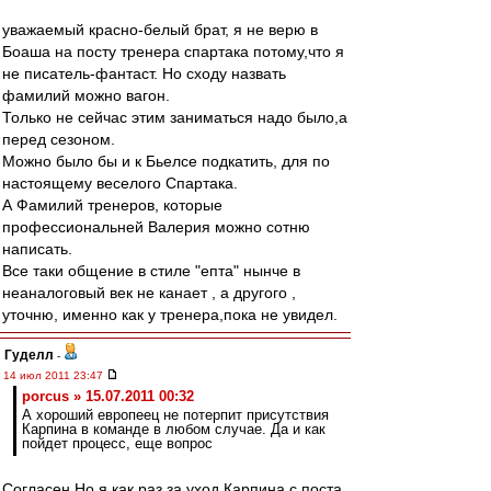
уважаемый красно-белый брат, я не верю в
Боаша на посту тренера спартака потому,что я
не писатель-фантаст. Но сходу назвать
фамилий можно вагон.
Только не сейчас этим заниматься надо было,а
перед сезоном.
Можно было бы и к Бьелсе подкатить, для по
настоящему веселого Спартака.
А Фамилий тренеров, которые
профессиональней Валерия можно сотню
написать.
Все таки общение в стиле "епта" нынче в
неаналоговый век не канает , а другого ,
уточню, именно как у тренера,пока не увидел.
Гуделл
-
14 июл 2011 23:47
porcus » 15.07.2011 00:32
А хороший европеец не потерпит присутствия
Карпина в команде в любом случае. Да и как
пойдет процесс, еще вопрос
Согласен.Но я как раз за уход Карпина с поста