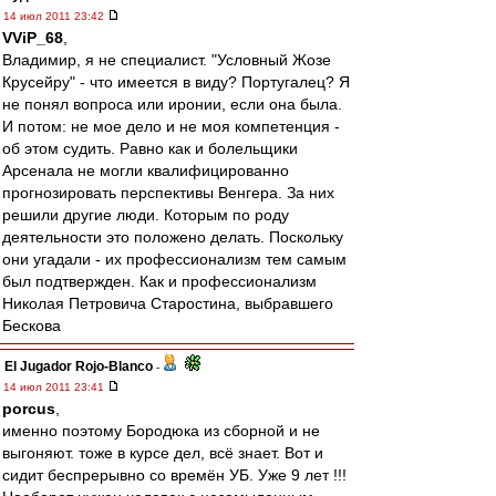
14 июл 2011 23:42
VViP_68
,
Владимир, я не специалист. "Условный Жозе
Крусейру" - что имеется в виду? Португалец? Я
не понял вопроса или иронии, если она была.
И потом: не мое дело и не моя компетенция -
об этом судить. Равно как и болельщики
Арсенала не могли квалифицированно
прогнозировать перспективы Венгера. За них
решили другие люди. Которым по роду
деятельности это положено делать. Поскольку
они угадали - их профессионализм тем самым
был подтвержден. Как и профессионализм
Николая Петровича Старостина, выбравшего
Бескова
El Jugador Rojo-Blanco
-
14 июл 2011 23:41
porcus
,
именно поэтому Бородюка из сборной и не
выгоняют. тоже в курсе дел, всё знает. Вот и
сидит беспрерывно со времён УБ. Уже 9 лет !!!