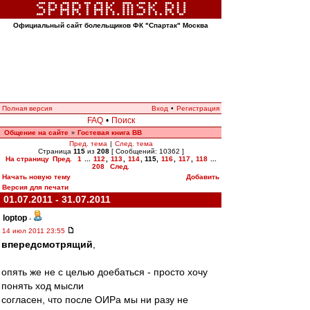
Официальный сайт болельщиков ФК "Спартак" Москва
Полная версия
Вход
•
Регистрация
FAQ
•
Поиск
Общение на сайте
Гостевая книга ВВ
»
Пред. тема
|
След. тема
Страница
115
из
208
[ Сообщений: 10362 ]
На страницу
Пред.
1
...
112
,
113
,
114
,
115
,
116
,
117
,
118
...
208
След.
Начать новую тему
Добавить
Версия для печати
01.07.2011 - 31.07.2011
loptop
-
14 июл 2011 23:55
впередсмотрящий
,
опять же не с целью доебаться - просто хочу
понять ход мысли
согласен, что после ОИРа мы ни разу не