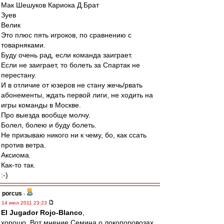
Мак Шешуков Кариока Д.Брат
Зуев
Велик
Это плюс пять игроков, по сравнению с
товарняками.
Буду очень рад, если команда заиграет.
Если не заиграет, то болеть за Спартак не
перестану.
И в отличие от юзеров не стану жечь/рвать
абонементы, ждать первой лиги, не ходить на
игры команды в Москве.
Про выезда вообще молчу.
Болел, болею и буду болеть.
Не призываю никого ни к чему, бо, как ссать
против ветра.
Аксиома.
Как-то так.
:-)
porcus
-
14 июл 2011 23:23
El Jugador Rojo-Blanco
,
хорошо. Вот мнение Семина о локопоровозах.