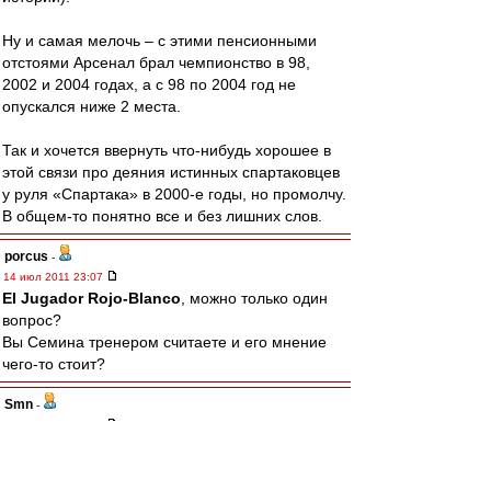
Ну и самая мелочь – с этими пенсионными
отстоями Арсенал брал чемпионство в 98,
2002 и 2004 годах, а с 98 по 2004 год не
опускался ниже 2 места.
Так и хочется ввернуть что-нибудь хорошее в
этой связи про деяния истинных спартаковцев
у руля «Спартака» в 2000-е годы, но промолчу.
В общем-то понятно все и без лишних слов.
porcus
-
14 июл 2011 23:07
El Jugador Rojo-Blanco
, можно только один
вопрос?
Вы Семина тренером считаете и его мнение
чего-то стоит?
Smn
-
14 июл 2011 23:06
ViolentOr
,
Ага, мы полгода не можем на один матч состав
наиграть, а ты про 2-3 говоришь. И это, ДеЗуев