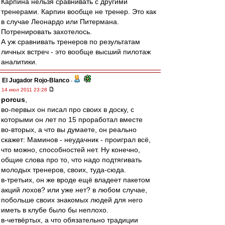
Карпина нельзя сравнивать с другими
тренерами. Карпин вообще не тренер. Это как
в случае Леонардо или Питермана.
Потренировать захотелось.
А уж сравнивать тренеров по результатам
личных встреч - это вообще высший пилотаж
аналитики.
El Jugador Rojo-Blanco
-
14 июл 2011 23:28
porcus
,
во-первых он писал про своих в доску, с
которыми он лет по 15 проработал вместе
во-вторых, а что вы думаете, он реально
скажет: Маминов - неудачник - проиграл всё,
что можно, способностей нет. Ну конечно,
общие слова про то, что надо подтягивать
молодых тренеров, своих, туда-сюда.
в-третьих, он же вроде ещё владеет пакетом
акций лохов? или уже нет? в любом случае,
побольше своих знакомых людей для него
иметь в клубе было бы неплохо.
в-четвёртых, а что обязательно традиции