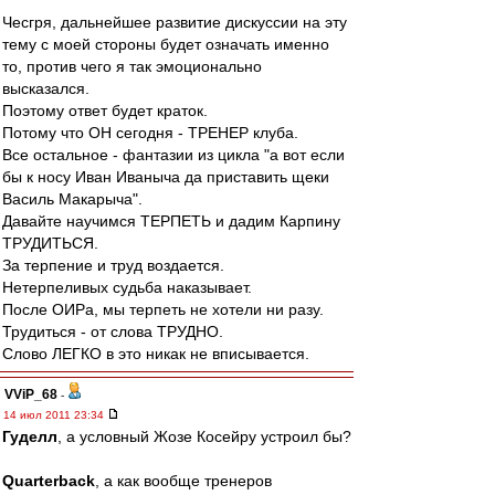
Чесгря, дальнейшее развитие дискуссии на эту
тему с моей стороны будет означать именно
то, против чего я так эмоционально
высказался.
Поэтому ответ будет краток.
Потому что ОН сегодня - ТРЕНЕР клуба.
Все остальное - фантазии из цикла "а вот если
бы к носу Иван Иваныча да приставить щеки
Василь Макарыча".
Давайте научимся ТЕРПЕТЬ и дадим Карпину
ТРУДИТЬСЯ.
За терпение и труд воздается.
Нетерпеливых судьба наказывает.
После ОИРа, мы терпеть не хотели ни разу.
Трудиться - от слова ТРУДНО.
Слово ЛЕГКО в это никак не вписывается.
VViP_68
-
14 июл 2011 23:34
Гуделл
, а условный Жозе Косейру устроил бы?
Quarterback
, а как вообще тренеров