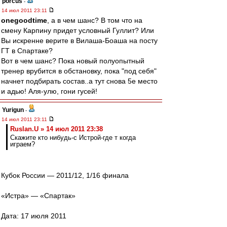
porcus
-
14 июл 2011 23:11
onegoodtime
, а в чем шанс? В том что на
смену Карпину придет условный Гуллит? Или
Вы искренне верите в Вилаша-Боаша на посту
ГТ в Спартаке?
Вот в чем шанс? Пока новый полуопытный
тренер врубится в обстановку, пока "под себя"
начнет подбирать состав..а тут снова 5е место
и адью! Аля-улю, гони гусей!
Yurigun
-
14 июл 2011 23:11
Ruslan.U » 14 июл 2011 23:38
Скажите кто нибудь-с Истрой-где т когда
играем?
Кубок России — 2011/12, 1/16 финала
«Истра» — «Спартак»
Дата: 17 июля 2011