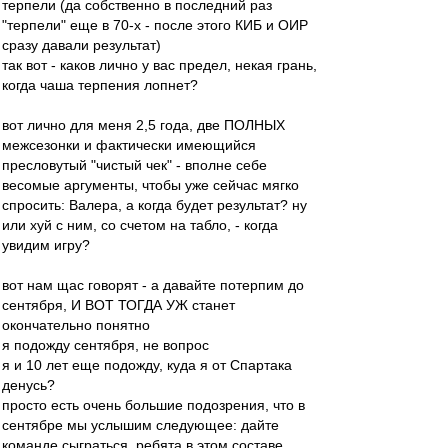
терпели (да собственно в последний раз
"терпели" еще в 70-х - после этого КИБ и ОИР
сразу давали результат)
так вот - каков лично у вас предел, некая грань,
когда чаша терпения лопнет?
вот лично для меня 2,5 года, две ПОЛНЫХ
межсезонки и фактически имеющийся
пресловутый "чистый чек" - вполне себе
весомые аргументы, чтобы уже сейчас мягко
спросить: Валера, а когда будет результат? ну
или хуй с ним, со счетом на табло, - когда
увидим игру?
вот нам щас говорят - а давайте потерпим до
сентября, И ВОТ ТОГДА УЖ станет
окончательно понятно
я подожду сентября, не вопрос
я и 10 лет еще подожду, куда я от Спартака
денусь?
просто есть очень большие подозрения, что в
сентябре мы услышим следующее: дайте
команде сыграться, ребята в этом составе