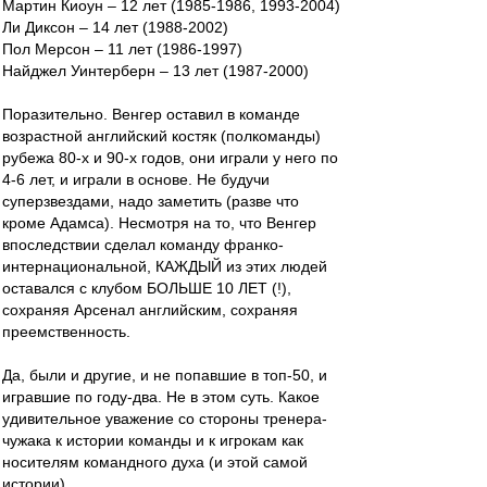
Мартин Киоун – 12 лет (1985-1986, 1993-2004)
Ли Диксон – 14 лет (1988-2002)
Пол Мерсон – 11 лет (1986-1997)
Найджел Уинтерберн – 13 лет (1987-2000)
Поразительно. Венгер оставил в команде
возрастной английский костяк (полкоманды)
рубежа 80-х и 90-х годов, они играли у него по
4-6 лет, и играли в основе. Не будучи
суперзвездами, надо заметить (разве что
кроме Адамса). Несмотря на то, что Венгер
впоследствии сделал команду франко-
интернациональной, КАЖДЫЙ из этих людей
оставался с клубом БОЛЬШЕ 10 ЛЕТ (!),
сохраняя Арсенал английским, сохраняя
преемственность.
Да, были и другие, и не попавшие в топ-50, и
игравшие по году-два. Не в этом суть. Какое
удивительное уважение со стороны тренера-
чужака к истории команды и к игрокам как
носителям командного духа (и этой самой
истории).