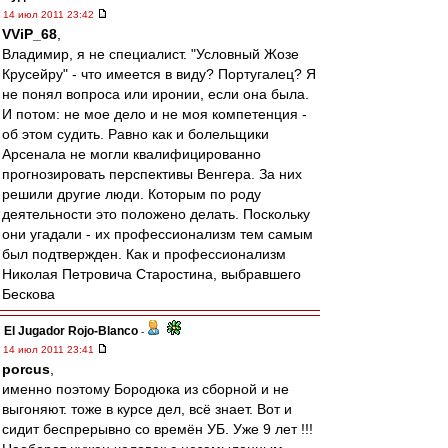
14 июл 2011 23:42
VViP_68
,
Владимир, я не специалист. "Условный Жозе
Крусейру" - что имеется в виду? Португалец? Я
не понял вопроса или иронии, если она была.
И потом: не мое дело и не моя компетенция -
об этом судить. Равно как и болельщики
Арсенала не могли квалифицированно
прогнозировать перспективы Венгера. За них
решили другие люди. Которым по роду
деятельности это положено делать. Поскольку
они угадали - их профессионализм тем самым
был подтвержден. Как и профессионализм
Николая Петровича Старостина, выбравшего
Бескова
El Jugador Rojo-Blanco
-
14 июл 2011 23:41
porcus
,
именно поэтому Бородюка из сборной и не
выгоняют. тоже в курсе дел, всё знает. Вот и
сидит беспрерывно со времён УБ. Уже 9 лет !!!