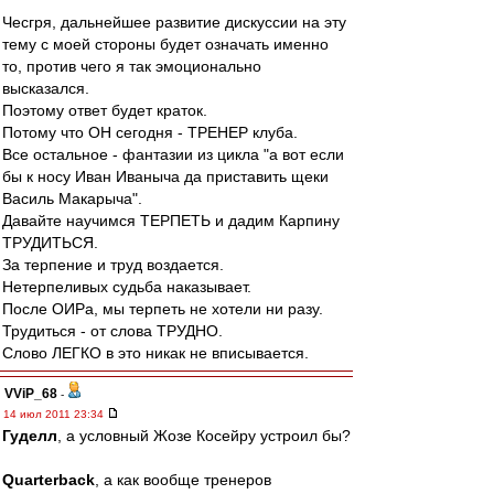
Чесгря, дальнейшее развитие дискуссии на эту
тему с моей стороны будет означать именно
то, против чего я так эмоционально
высказался.
Поэтому ответ будет краток.
Потому что ОН сегодня - ТРЕНЕР клуба.
Все остальное - фантазии из цикла "а вот если
бы к носу Иван Иваныча да приставить щеки
Василь Макарыча".
Давайте научимся ТЕРПЕТЬ и дадим Карпину
ТРУДИТЬСЯ.
За терпение и труд воздается.
Нетерпеливых судьба наказывает.
После ОИРа, мы терпеть не хотели ни разу.
Трудиться - от слова ТРУДНО.
Слово ЛЕГКО в это никак не вписывается.
VViP_68
-
14 июл 2011 23:34
Гуделл
, а условный Жозе Косейру устроил бы?
Quarterback
, а как вообще тренеров