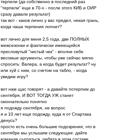
терпели (да собственно в последний раз
"терпели" еще в 70-х - после этого КИБ и ОИР
сразу давали результат)
так вот - каков лично у вас предел, некая грань,
когда чаша терпения лопнет?
вот лично для меня 2,5 года, две ПОЛНЫХ
межсезонки и фактически имеющийся
пресловутый "чистый чек" - вполне себе
весомые аргументы, чтобы уже сейчас мягко
спросить: Валера, а когда будет результат? ну
или хуй с ним, со счетом на табло, - когда
увидим игру?
вот нам щас говорят - а давайте потерпим до
сентября, И ВОТ ТОГДА УЖ станет
окончательно понятно
я подожду сентября, не вопрос
я и 10 лет еще подожду, куда я от Спартака
денусь?
просто есть очень большие подозрения, что в
сентябре мы услышим следующее: дайте
команде сыграться, ребята в этом составе