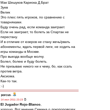
Мак Шешуков Кариока Д.Брат
Зуев
Велик
Это плюс пять игроков, по сравнению с
товарняками.
Буду очень рад, если команда заиграет.
Если не заиграет, то болеть за Спартак не
перестану.
И в отличие от юзеров не стану жечь/рвать
абонементы, ждать первой лиги, не ходить на
игры команды в Москве.
Про выезда вообще молчу.
Болел, болею и буду болеть.
Не призываю никого ни к чему, бо, как ссать
против ветра.
Аксиома.
Как-то так.
:-)
porcus
-
14 июл 2011 23:23
El Jugador Rojo-Blanco
,
хорошо. Вот мнение Семина о локопоровозах.