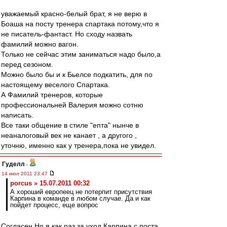
уважаемый красно-белый брат, я не верю в
Боаша на посту тренера спартака потому,что я
не писатель-фантаст. Но сходу назвать
фамилий можно вагон.
Только не сейчас этим заниматься надо было,а
перед сезоном.
Можно было бы и к Бьелсе подкатить, для по
настоящему веселого Спартака.
А Фамилий тренеров, которые
профессиональней Валерия можно сотню
написать.
Все таки общение в стиле "епта" нынче в
неаналоговый век не канает , а другого ,
уточню, именно как у тренера,пока не увидел.
Гуделл
-
14 июл 2011 23:47
porcus » 15.07.2011 00:32
А хороший европеец не потерпит присутствия
Карпина в команде в любом случае. Да и как
пойдет процесс, еще вопрос
Согласен.Но я как раз за уход Карпина с поста