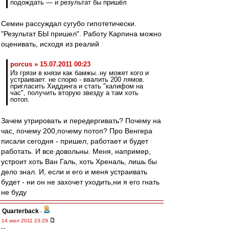
подождать — и результат бы пришёл
Семин рассуждал сугубо гипотетически.
"Результат БЫ пришел". Работу Карпина можно
оценивать, исходя из реалий
porcus » 15.07.2011 00:23
Из грязи в князи как бамжы..ну может кого и
устраивает. не спорю - ввалить 200 лямов.
пригласить Хиддинга и стать "калифом на
час", получить вторую звезду а там хоть
потоп.
Зачем утрировать и передергивать? Почему на
час, почему 200,почему потоп? Про Венгера
писали сегодня - пришел, работает и будет
работать. И все довольны. Меня, например,
устроит хоть Ван Галь, хоть Хреналь, лишь бы
дело знал. И, если и его и меня устраивать
будет - ни он не захочет уходить,ни я его гнать
не буду
Quarterback
-
14 июл 2011 23:29