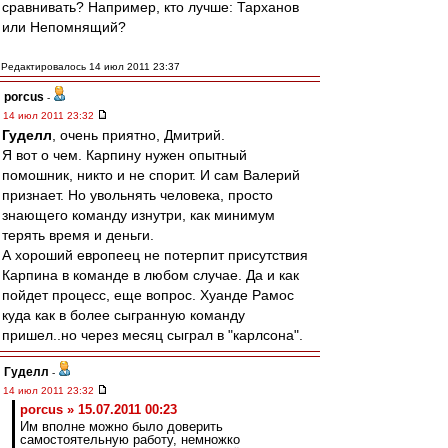
сравнивать? Например, кто лучше: Тарханов
или Непомнящий?
Редактировалось 14 июл 2011 23:37
porcus
-
14 июл 2011 23:32
Гуделл
, очень приятно, Дмитрий.
Я вот о чем. Карпину нужен опытный
помошник, никто и не спорит. И сам Валерий
признает. Но увольнять человека, просто
знающего команду изнутри, как минимум
терять время и деньги.
А хороший европеец не потерпит присутствия
Карпина в команде в любом случае. Да и как
пойдет процесс, еще вопрос. Хуанде Рамос
куда как в более сыгранную команду
пришел..но через месяц сыграл в "карлсона".
Гуделл
-
14 июл 2011 23:32
porcus » 15.07.2011 00:23
Им вполне можно было доверить
самостоятельную работу, немножко