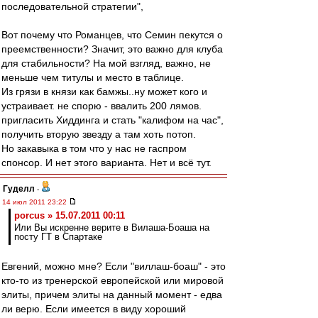
последовательной стратегии",
Вот почему что Романцев, что Семин пекутся о
преемственности? Значит, это важно для клуба
для стабильности? На мой взгляд, важно, не
меньше чем титулы и место в таблице.
Из грязи в князи как бамжы..ну может кого и
устраивает. не спорю - ввалить 200 лямов.
пригласить Хиддинга и стать "калифом на час",
получить вторую звезду а там хоть потоп.
Но закавыка в том что у нас не гаспром
спонсор. И нет этого варианта. Нет и всё тут.
Гуделл
-
14 июл 2011 23:22
porcus » 15.07.2011 00:11
Или Вы искренне верите в Вилаша-Боаша на
посту ГТ в Спартаке
Евгений, можно мне? Если "виллаш-боаш" - это
кто-то из тренерской европейской или мировой
элиты, причем элиты на данный момент - едва
ли верю. Если имеется в виду хороший