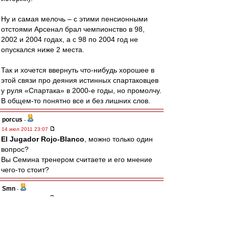
Ну и самая мелочь – с этими пенсионными
отстоями Арсенал брал чемпионство в 98,
2002 и 2004 годах, а с 98 по 2004 год не
опускался ниже 2 места.
Так и хочется ввернуть что-нибудь хорошее в
этой связи про деяния истинных спартаковцев
у руля «Спартака» в 2000-е годы, но промолчу.
В общем-то понятно все и без лишних слов.
porcus
-
14 июл 2011 23:07
El Jugador Rojo-Blanco
, можно только один
вопрос?
Вы Семина тренером считаете и его мнение
чего-то стоит?
Smn
-
14 июл 2011 23:06
ViolentOr
,
Ага, мы полгода не можем на один матч состав
наиграть, а ты про 2-3 говоришь. И это, ДеЗуев