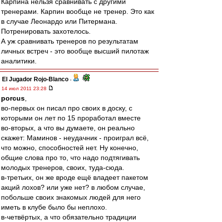
Карпина нельзя сравнивать с другими
тренерами. Карпин вообще не тренер. Это как
в случае Леонардо или Питермана.
Потренировать захотелось.
А уж сравнивать тренеров по результатам
личных встреч - это вообще высший пилотаж
аналитики.
El Jugador Rojo-Blanco
-
14 июл 2011 23:28
porcus
,
во-первых он писал про своих в доску, с
которыми он лет по 15 проработал вместе
во-вторых, а что вы думаете, он реально
скажет: Маминов - неудачник - проиграл всё,
что можно, способностей нет. Ну конечно,
общие слова про то, что надо подтягивать
молодых тренеров, своих, туда-сюда.
в-третьих, он же вроде ещё владеет пакетом
акций лохов? или уже нет? в любом случае,
побольше своих знакомых людей для него
иметь в клубе было бы неплохо.
в-четвёртых, а что обязательно традиции