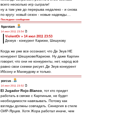
всего несколько игр сыграли!
ну а там уже до перерыва недалеко - и снова
по кругу: новый сезон - новые надежды....
Последнее сообщение
figarotam
-
14 июл 2011 23:54
ViolentOr » 14 июл 2011 23:53
Дезеув - конкурент Кариоке, Шешукову
Когда же уже все осознают, что Де Зеув НЕ
конкурент Шешукове/Кариоке. Ну даже Карпин
говорит, что они не конкуренты, нет, народ всё
равно свои схемки рисует..Де Зеув конкурент
Ибсону и Махмудову и только.
porcus
-
14 июл 2011 23:52
El Jugador Rojo-Blanco
, тот кто придет
работать в связке с Карпиным, не будет
необходимости навязывать. Потому как
взгляды должны совпадать. Синергия в стиле
ОИР-Ярцев. Хотя Жора работал иначе, чем