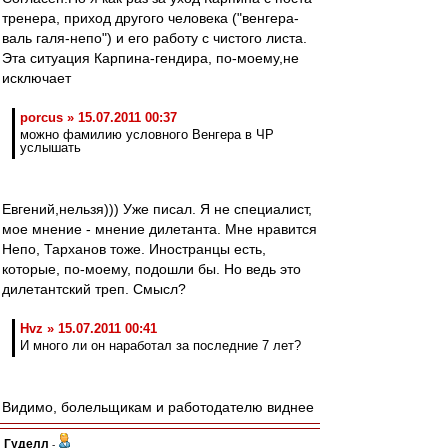
тренера, приход другого человека ("венгера-
валь галя-непо") и его работу с чистого листа.
Эта ситуация Карпина-гендира, по-моему,не
исключает
porcus » 15.07.2011 00:37
можно фамилию условного Венгера в ЧР
услышать
Евгений,нельзя))) Уже писал. Я не специалист,
мое мнение - мнение дилетанта. Мне нравится
Непо, Тарханов тоже. Иностранцы есть,
которые, по-моему, подошли бы. Но ведь это
дилетантский треп. Смысл?
Hvz » 15.07.2011 00:41
И много ли он наработал за последние 7 лет?
Видимо, болельщикам и работодателю виднее
Гуделл
-