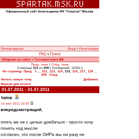
Официальный сайт болельщиков ФК "Спартак" Москва
Полная версия
Вход
•
Регистрация
FAQ
•
Поиск
Общение на сайте
Гостевая книга ВВ
»
Пред. тема
|
След. тема
Страница
115
из
208
[ Сообщений: 10362 ]
На страницу
Пред.
1
...
112
,
113
,
114
,
115
,
116
,
117
,
118
...
208
След.
Начать новую тему
Добавить
Версия для печати
01.07.2011 - 31.07.2011
loptop
-
14 июл 2011 23:55
впередсмотрящий
,
опять же не с целью доебаться - просто хочу
понять ход мысли
согласен, что после ОИРа мы ни разу не