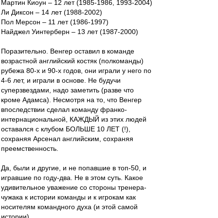
Мартин Киоун – 12 лет (1985-1986, 1993-2004)
Ли Диксон – 14 лет (1988-2002)
Пол Мерсон – 11 лет (1986-1997)
Найджел Уинтерберн – 13 лет (1987-2000)
Поразительно. Венгер оставил в команде
возрастной английский костяк (полкоманды)
рубежа 80-х и 90-х годов, они играли у него по
4-6 лет, и играли в основе. Не будучи
суперзвездами, надо заметить (разве что
кроме Адамса). Несмотря на то, что Венгер
впоследствии сделал команду франко-
интернациональной, КАЖДЫЙ из этих людей
оставался с клубом БОЛЬШЕ 10 ЛЕТ (!),
сохраняя Арсенал английским, сохраняя
преемственность.
Да, были и другие, и не попавшие в топ-50, и
игравшие по году-два. Не в этом суть. Какое
удивительное уважение со стороны тренера-
чужака к истории команды и к игрокам как
носителям командного духа (и этой самой
истории).