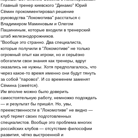
Главный тренер киевского "Динамо" Юрий
Сёмин прокомментировал решение
руководства "Локомотива" расстаться с
Владимиром Маминовым и Олегом
Пашининым, которые входили в тренерский
штаб железнодорожников.
"Вообще это странно. Два специалиста,
которые получили в "Локомотиве" не только
огромный опыт как игроки, но и серьёзно
обогатили свои знания как тренеры, вдруг
оказались не нужны. Хотя предполагалось, что
через какое-то время именно они будут тянуть
за собой "паровоз". И со временем заменят
Сёмина (смеётся).
Им вполне можно было доверить
самостоятельную работу, немножко подождать
— и результат бы пришёл. Но, увы,
преемственности в "Локомотиве" не видно —
клуб теряет своих подготовленных
специалистов. Вообще это проблема многих
российских клубов — отсутствие философии
развития, чётко выстроенной и