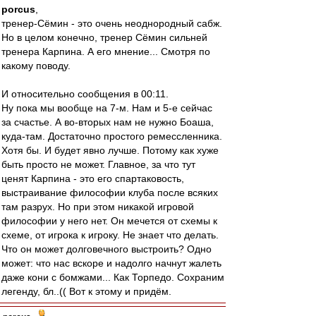
porcus
,
тренер-Сёмин - это очень неоднородный сабж.
Но в целом конечно, тренер Сёмин сильней
тренера Карпина. А его мнение... Смотря по
какому поводу.
И относительно сообщения в 00:11.
Ну пока мы вообще на 7-м. Нам и 5-е сейчас
за счастье. А во-вторых нам не нужно Боаша,
куда-там. Достаточно простого ремессленника.
Хотя бы. И будет явно лучше. Потому как хуже
быть просто не может. Главное, за что тут
ценят Карпина - это его спартаковость,
выстраивание философии клуба после всяких
там разрух. Но при этом никакой игровой
философии у него нет. Он мечется от схемы к
схеме, от игрока к игроку. Не знает что делать.
Что он может долговечного выстроить? Одно
может: что нас вскоре и надолго начнут жалеть
даже кони с бомжами... Как Торпедо. Сохраним
легенду, бл..(( Вот к этому и придём.