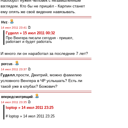
Наоборот нужен человек с незамыленным
взглядом. Кто бы не пришёл - Карпин станет
ему опять же своё видение навязывать.
Hvz
-
14 июл 2011 23:41
Гуделл » 15 июл 2011 00:32
Про Венгера писали сегодня - пришел,
работает и будет работать
И много ли он наработал за последние 7 лет?
porcus
-
14 июл 2011 23:37
Гуделл
,прости, Дмитрий, можно фамилию
условного Венгера в ЧР услышать? Есть ли
такой уже в клубах? Божович?
впередсмотрящий
-
14 июл 2011 23:35
loptop » 14 июл 2011 23:25
# loptop » 14 июл 2011 23:25