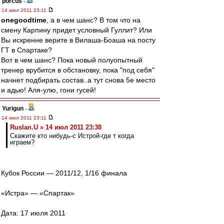
porcus
-
14 июл 2011 23:11
onegoodtime
, а в чем шанс? В том что на
смену Карпину придет условный Гуллит? Или
Вы искренне верите в Вилаша-Боаша на посту
ГТ в Спартаке?
Вот в чем шанс? Пока новый полуопытный
тренер врубится в обстановку, пока "под себя"
начнет подбирать состав..а тут снова 5е место
и адью! Аля-улю, гони гусей!
Yurigun
-
14 июл 2011 23:11
Ruslan.U » 14 июл 2011 23:38
Скажите кто нибудь-с Истрой-где т когда
играем?
Кубок России — 2011/12, 1/16 финала
«Истра» — «Спартак»
Дата: 17 июля 2011