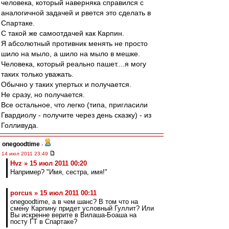
человека, который наверняка справился с
аналогичной задачей и рвется это сделать в
Спартаке.
С такой же самоотдачей как Карпин.
Я абсолютный противник менять не просто
шило на мыло, а шило на мыло в мешке.
Человека, который реально пашет....я могу
таких только уважать.
Обычно у таких упертых и получается.
Не сразу, но получается.
Все остальное, что легко (типа, пригласили
Гвардиолу - получите через день сказку) - из
Голливуда.
onegoodtime
-
14 июл 2011 23:49
Hvz » 15 июл 2011 00:20
Например? "Имя, сестра, имя!"
porcus » 15 июл 2011 00:11
onegoodtime, а в чем шанс? В том что на
смену Карпину придет условный Гуллит? Или
Вы искренне верите в Вилаша-Боаша на
посту ГТ в Спартаке?