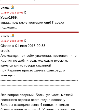
Zema
-
01 июл 2013 20:06
Увар1969
,
мдаа.. под такие критерии ещё Пареха
подходит..
crook
-
01 июл 2013 20:04
Olsson » 01 июл 2013 20:33
crook,
Александр, при всём уважении, претензия, что
Карпин не даёт играть молодым русским,
кажется мягко говоря странной
при Карпине просто халява шансов для
молодых
---------------------------------------------------------------
---------------------------------------------------------
Это вопрос спорный. Большую часть матчей
весеннего отрезка этого года в основе у
Валеры выходило всего 4 наших, и только
ближе к концу их стало 5. У зенита и конюшни,