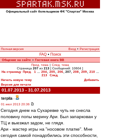
Официальный сайт болельщиков ФК "Спартак" Москва
Полная версия
Вход
•
Регистрация
FAQ
•
Поиск
Общение на сайте
Гостевая книга ВВ
»
Пред. тема
|
След. тема
Страница
207
из
213
[ Сообщений: 10604 ]
На страницу
Пред.
1
...
204
,
205
,
206
,
207
,
208
,
209
,
210
...
213
След.
Начать новую тему
Добавить
Версия для печати
01.07.2013 - 31.07.2013
terpila
-
01 июл 2013 20:36
Сегодня днем на Сухаревке чуть не снесла
половину попы мерину Ари. Был запаркован у
ТЦ и выезжал задом, не глядя.
Ари - мастер игры на "носовом платке". Мне
сегодня самой понадобились эти способности,