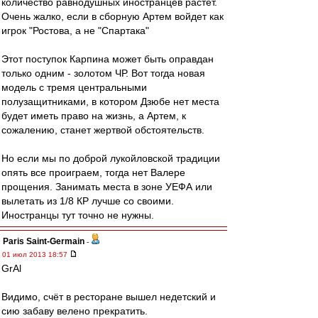
количество равнодушных иностранцев растет.
Очень жалко, если в сборную Артем войдет как
игрок "Ростова, а не "Спартака"
Этот поступок Карпина может быть оправдан
только одним - золотом ЧР. Вот тогда новая
модель с тремя центральными
полузащитниками, в котором Дзюбе нет места
будет иметь право на жизнь, а Артем, к
сожалению, станет жертвой обстоятельств.
Но если мы по доброй лукойловской традиции
опять все проиграем, тогда нет Валере
прощения. Занимать места в зоне УЕФА или
вылетать из 1/8 КР лучше со своими.
Иностранцы тут точно не нужны.
Paris Saint-Germain
-
01 июл 2013 18:57
GrAl
Видимо, счёт в ресторане вышел недетский и
сию забаву велено прекратить.