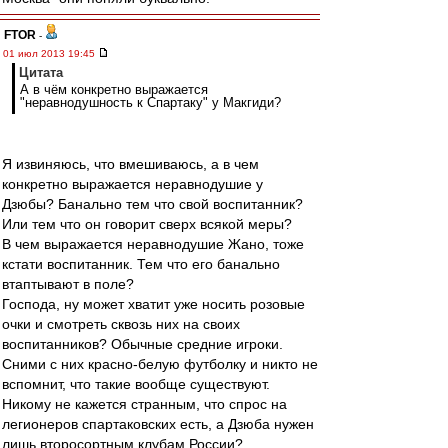
FTOR
-
01 июл 2013 19:45
Цитата
А в чём конкретно выражается
"неравнодушность к Спартаку" у Макгиди?
Я извиняюсь, что вмешиваюсь, а в чем
конкретно выражается неравнодушие у
Дзюбы? Банально тем что свой воспитанник?
Или тем что он говорит сверх всякой меры?
В чем выражается неравнодушие Жано, тоже
кстати воспитанник. Тем что его банально
втаптывают в поле?
Господа, ну может хватит уже носить розовые
очки и смотреть сквозь них на своих
воспитанников? Обычные средние игроки.
Сними с них красно-белую футболку и никто не
вспомнит, что такие вообще существуют.
Никому не кажется странным, что спрос на
легионеров спартаковских есть, а Дзюба нужен
лишь второсортным клубам России?