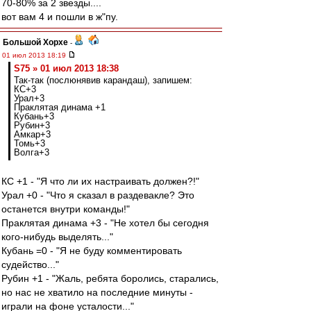
70-80% за 2 звезды....
вот вам 4 и пошли в ж"пу.
Большой Хорхе
-
01 июл 2013 18:19
S75 » 01 июл 2013 18:38
Так-так (послюнявив карандаш), запишем:
КС+3
Урал+3
Праклятая динама +1
Кубань+3
Рубин+3
Амкар+3
Томь+3
Волга+3
КС +1 - "Я что ли их настраивать должен?!"
Урал +0 - "Что я сказал в раздевакле? Это
останется внутри команды!"
Праклятая динама +3 - "Не хотел бы сегодня
кого-нибудь выделять..."
Кубань =0 - "Я не буду комментировать
судейство..."
Рубин +1 - "Жаль, ребята боролись, старались,
но нас не хватило на последние минуты -
играли на фоне усталости..."