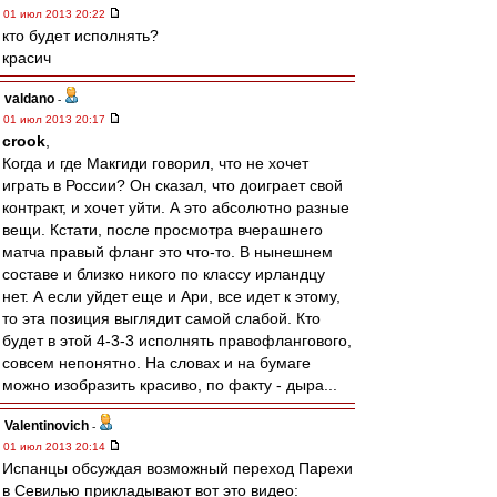
01 июл 2013 20:22
кто будет исполнять?
красич
valdano
-
01 июл 2013 20:17
crook
,
Когда и где Макгиди говорил, что не хочет
играть в России? Он сказал, что доиграет свой
контракт, и хочет уйти. А это абсолютно разные
вещи. Кстати, после просмотра вчерашнего
матча правый фланг это что-то. В нынешнем
составе и близко никого по классу ирландцу
нет. А если уйдет еще и Ари, все идет к этому,
то эта позиция выглядит самой слабой. Кто
будет в этой 4-3-3 исполнять правофлангового,
совсем непонятно. На словах и на бумаге
можно изобразить красиво, по факту - дыра...
Valentinovich
-
01 июл 2013 20:14
Испанцы обсуждая возможный переход Парехи
в Севилью прикладывают вот это видео: