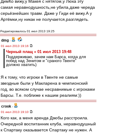
ДимКо вижу,у Макея с нятягом,у Люка эту
самая неравнодушность,не убила,даже череда
серьёзнейших травм. Даже у Гиди её вижу.А у
Артёмки,ну никак не получается,разглядеть.
Редактировалось 01 июл 2013 19:25
dmg
-
01 июл 2013 19:16
Черный плащ » 01 июл 2013 19:48
Поддерживаю, зачем нам Барса, когда для
побед над Зенитом и "сраного Твенте"
должно хватить)
Я к тому, что игроки в Твенте не самые
звездные были у Макларена в чемпионский
год, во всяком случае несравнимые с игроками
Барсы. Т.е. поближе к нашим реалиям:))
crook
-
01 июл 2013 19:10
Кого как, а меня аренда Дзюбы расстроила.
Очередной воспитанник клуба, неравнодушный
к Спартаку оказывается Спартаку не нужен. А