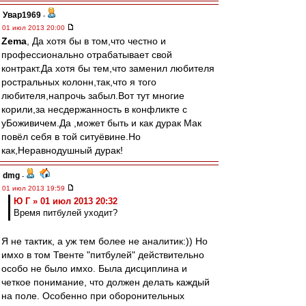
Увар1969
-
01 июл 2013 20:00
Zema
, Да хотя бы в том,что честно и
профессионально отрабатывает свой
контракт.Да хотя бы тем,что заменил любителя
ростральных колонн,так,что я того
любителя,напрочь забыл.Вот тут многие
корили,за несдержанность в конфликте с
уБоживичем.Да ,может быть и как дурак Мак
повёл себя в той ситуёвине.Но
как,Неравнодушный дурак!
dmg
-
01 июл 2013 19:59
Ю Г » 01 июл 2013 20:32
Время питбулей уходит?
Я не тактик, а уж тем более не аналитик:)) Но
имхо в том Твенте "питбулей" действительно
особо не было имхо. Была дисциплина и
четкое понимание, что должен делать каждый
на поле. Особенно при оборонительных