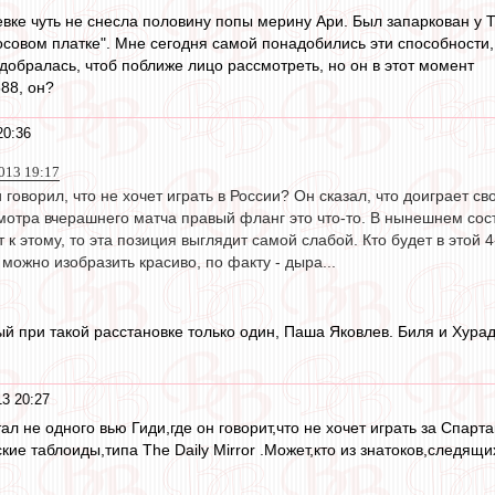
вке чуть не снесла половину попы мерину Ари. Был запаркован у Т
осовом платке". Мне сегодня самой понадобились эти способности,
добралась, чтоб поближе лицо рассмотреть, но он в этот момент
88, он?
20:36
013 19:17
 говорил, что не хочет играть в России? Он сказал, что доиграет св
мотра вчерашнего матча правый фланг это что-то. В нынешнем соста
т к этому, то эта позиция выглядит самой слабой. Кто будет в этой
 можно изобразить красиво, по факту - дыра...
ый при такой расстановке только один, Паша Яковлев. Биля и Хура
3 20:27
ал не одного вью Гиди,где он говорит,что не хочет играть за Спарт
кие таблоиды,типа The Daily Mirror .Может,кто из знатоков,следящ