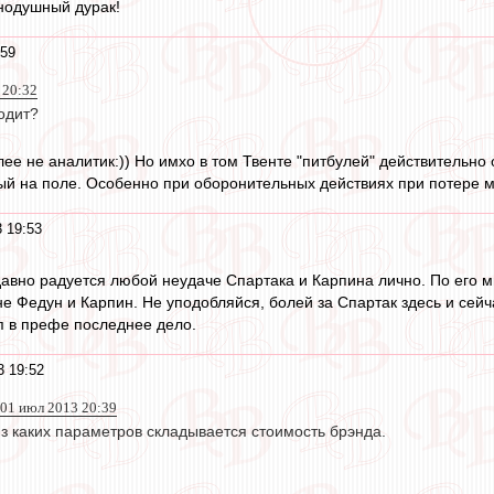
нодушный дурак!
:59
 20:32
одит?
олее не аналитик:)) Но имхо в том Твенте "питбулей" действительн
ый на поле. Особенно при оборонительных действиях при потере м
 19:53
давно радуется любой неудаче Спартака и Карпина лично. По его м
не Федун и Карпин. Не уподобляйся, болей за Спартак здесь и сейч
уп в префе последнее дело.
3 19:52
01 июл 2013 20:39
з каких параметров складывается стоимость брэнда.