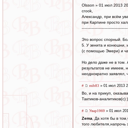
Olsson » 01 июл 2013 20
crook,
Александр, при всём ув
при Карпине просто ха
--------------------------------
Это вопрос спорный. Бол
5. У зенита и конюшни,
(с помощью Эмери) и час
Но дело даже не в том.
результатов не имеем, н
неоднократно заявлял, ч
#
mib83
» 01 июл 2013 2
Во, и на прикуп, оказыв
Тактиков-аналитиков(с):
#
Увар1969
» 01 июл 201
Zema
, Да хотя бы в то
того любителя,напрочь 