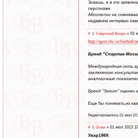
Знаешь, я в эти заявле
персонажи.
Абсолютно не сомневаюсь
недавнем интервью намек
#
Свирепый Вепрь
» 01 и
http://sport.rbc.ru/football
Бренд "Спартак-Моск
Международная сеть а
заключению консультан
аналогичные показатели
Бренд "Зенит" оценен в
Еще бы понимать,из как
Редактировалось 01 июл 20
#
Zema
» 01 июл 2013 1
Увар1969
,