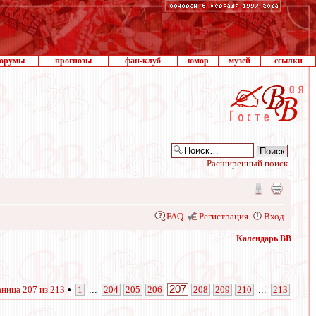
орумы
прогнозы
фан-клуб
юмор
музей
ссылки
Расширенный поиск
FAQ
Регистрация
Вход
Календарь ВВ
207
аница
207
из
213
•
1
...
204
205
206
208
209
210
...
213