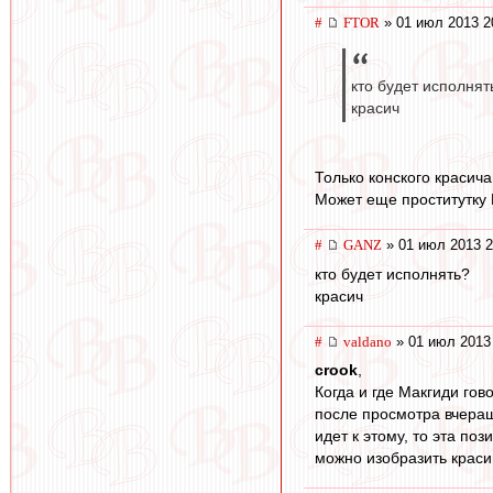
#
FTOR
» 01 июл 2013 2
кто будет исполнят
красич
Только конского красича
Может еще проститутку В
#
GANZ
» 01 июл 2013 2
кто будет исполнять?
красич
#
valdano
» 01 июл 2013
crook
,
Когда и где Макгиди гово
после просмотра вчерашн
идет к этому, то эта по
можно изобразить красив