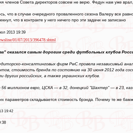
ния членов Совета директоров совсем не верю. Федун нам уже врал
, что в случае очередного проваленного сезона Валеру все равно 
нул, что в контракте у него ничего про эти задачи не записано
юл 2013 19:39
/newsline/01/07/2013/396478.shtml
ва" оказался самым дорогим среди футбольных клубов Росси
удиторско-консалтинговых фирм PwC провела независимый анал
тов, стоимость бренда по состоянию на 30 июня 2012 года со
 других российских, а также украинских клубов.
 56 миллионов евро, ЦСКА — в 32, донецкий "Шахтер" — в 23, каза
их параметров складывается стоимость брэнда. Почему те же ба
13 19:42
9:38