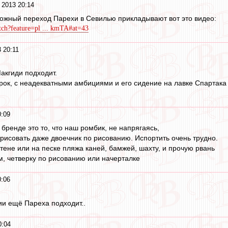
 2013 20:14
ожный переход Парехи в Севилью прикладывают вот это видео:
ch?feature=pl ... kmTA#at=43
 20:11
акгиди подходит.
рок, с неадекватными амбициями и его сидение на лавке Спартака
0:09
бренде это то, что наш ромбик, не напрягаясь,
арисовать даже двоечник по рисованию. Испортить очень трудно.
тене или на песке пляжа каней, бамжей, шахту, и прочую рвань
м, четверку по рисованию или начерталке
0:06
ии ещё Пареха подходит..
0:04