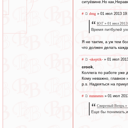
ситуёвине.Но как,Нерав
#
dmg
» 01 июл 2013 19
Ю Г » 01 июл 2013
Время питбулей ух
Я не тактик, а уж тем б
что должен делать кажд
#
-skeptik-
» 01 июл 2013
crook
,
Коллега по работе уже 
Кому неважно, главное 
p.s. Надеяться на прик
#
mmmmm
» 01 июл 201
Свирепый Вепрь » 
Еще бы понимать,и