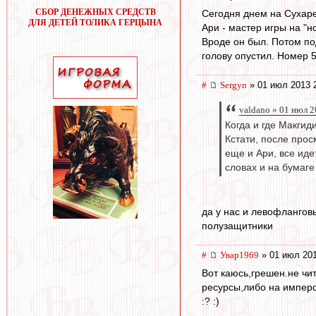
СБОР ДЕНЕЖНЫХ СРЕДСТВ
Сегодня днем на Сухаре
ДЛЯ ДЕТЕЙ ТОЛИКА ГЕРЦЫНА
Ари - мастер игры на "н
Вроде он был. Потом по
голову опустил. Номер 5
#
Sergyn
» 01 июл 2013 
valdano » 01 июл 2
Когда и где Макгиди
Кстати, после прос
еще и Ари, все иде
словах и на бумаге
да у нас и левофлангов
полузащитники
#
Увар1969
» 01 июл 201
Вот каюсь,грешен.не чит
ресурсы,либо на имперс
:? :)