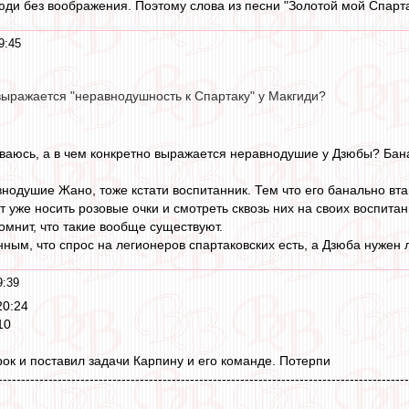
юди без воображения. Поэтому слова из песни "Золотой мой Спарта
9:45
выражается "неравнодушность к Спартаку" у Макгиди?
ваюсь, а в чем конкретно выражается неравнодушие у Дзюбы? Бана
нодушие Жано, тоже кстати воспитанник. Тем что его банально вт
ит уже носить розовые очки и смотреть сквозь них на своих воспит
омнит, что такие вообще существуют.
нным, что спрос на легионеров спартаковских есть, а Дзюба нужен
9:39
20:24
10
рок и поставил задачи Карпину и его команде. Потерпи
------------------------------------------------------------------------------------------