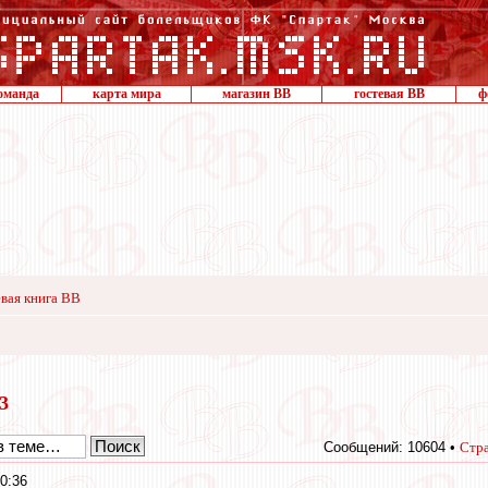
оманда
карта мира
магазин ВВ
гостевая ВВ
ф
вая книга ВВ
13
Сообщений: 10604 •
Стр
0:36