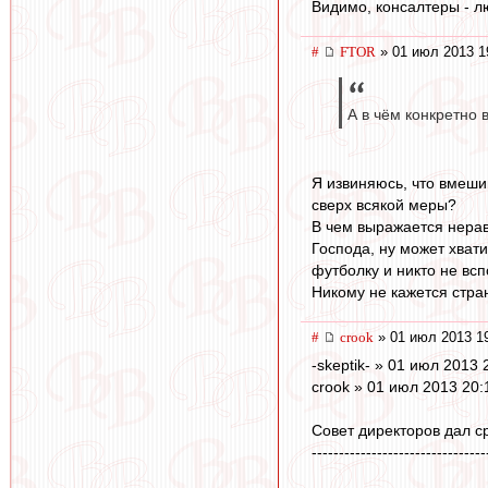
Видимо, консалтеры - л
#
FTOR
» 01 июл 2013 1
А в чём конкретно 
Я извиняюсь, что вмеши
сверх всякой меры?
В чем выражается нерав
Господа, ну может хват
футболку и никто не всп
Никому не кажется стра
#
crook
» 01 июл 2013 1
-skeptik- » 01 июл 2013 
crook » 01 июл 2013 20:
Совет директоров дал с
--------------------------------