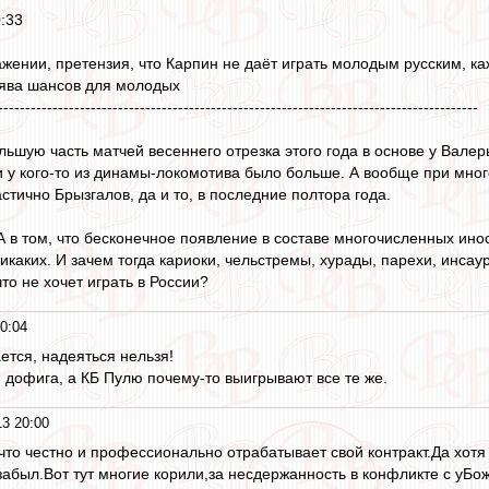
:33
ажении, претензия, что Карпин не даёт играть молодым русским, ка
лява шансов для молодых
----------------------------------------------------------------------------------------
ьшую часть матчей весеннего отрезка этого года в основе у Валеры
 и у кого-то из динамы-локомотива было больше. А вообще при мн
тично Брызгалов, да и то, в последние полтора года.
 А в том, что бесконечное появление в составе многочисленных ин
икаких. И зачем тогда кариоки, чельстремы, хурады, парехи, инса
то не хочет играть в России?
0:04
ается, надеяться нельзя!
) дофига, а КБ Пулю почему-то выигрывают все те же.
3 20:00
м,что честно и профессионально отрабатывает свой контракт.Да хот
забыл.Вот тут многие корили,за несдержанность в конфликте с уБож