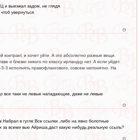
Ц и выезжал задом, не глядя.
 чтоб увернуться.
ой контракт, и хочет уйти. А это абсолютно разные вещи.
ве и близко никого по классу ирландцу нет. А если уйдет
 4-3-3 исполнять правофлангового, совсем непонятно. На
до все таки не левые нападающие, даже не левые
ак.Набрал в гугле.Все ссылки ,либо на явно болотные
их за всеми вью Айриша,даст какую нибудь,реальную ссыль?