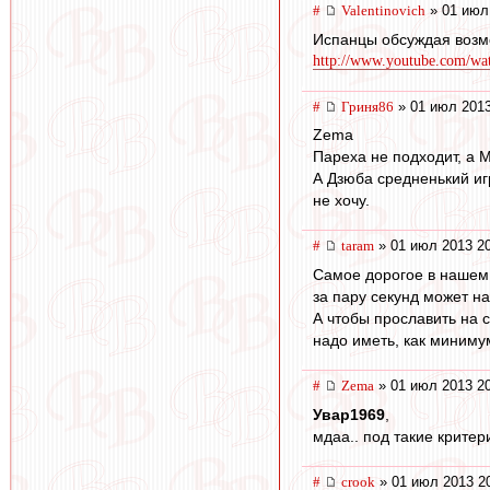
#
Valentinovich
» 01 июл
Испанцы обсуждая возм
http://www.youtube.com/wat
#
Гриня86
» 01 июл 2013
Zema
Пареха не подходит, а М
А Дзюба средненький иг
не хочу.
#
taram
» 01 июл 2013 2
Самое дорогое в нашем 
за пару секунд может н
А чтобы прославить на с
надо иметь, как миниму
#
Zema
» 01 июл 2013 2
Увар1969
,
мдаа.. под такие критер
#
crook
» 01 июл 2013 2