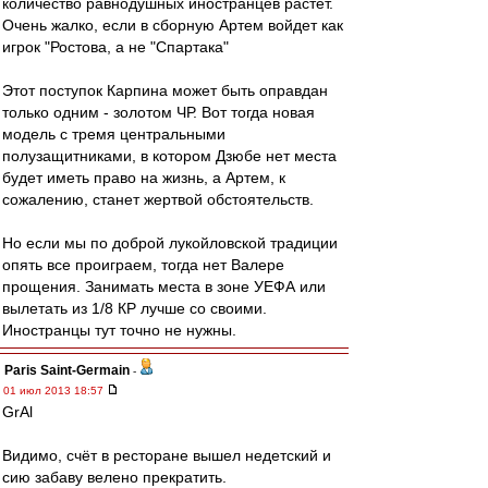
количество равнодушных иностранцев растет.
Очень жалко, если в сборную Артем войдет как
игрок "Ростова, а не "Спартака"
Этот поступок Карпина может быть оправдан
только одним - золотом ЧР. Вот тогда новая
модель с тремя центральными
полузащитниками, в котором Дзюбе нет места
будет иметь право на жизнь, а Артем, к
сожалению, станет жертвой обстоятельств.
Но если мы по доброй лукойловской традиции
опять все проиграем, тогда нет Валере
прощения. Занимать места в зоне УЕФА или
вылетать из 1/8 КР лучше со своими.
Иностранцы тут точно не нужны.
Paris Saint-Germain
-
01 июл 2013 18:57
GrAl
Видимо, счёт в ресторане вышел недетский и
сию забаву велено прекратить.