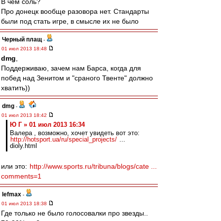
В чем соль?
Про донецк вообще разовора нет. Стандарты
были под стать игре, в смысле их не было
Черный плащ
-
01 июл 2013 18:48
dmg
,
Поддерживаю, зачем нам Барса, когда для
побед над Зенитом и "сраного Твенте" должно
хватить))
dmg
-
01 июл 2013 18:42
Ю Г » 01 июл 2013 16:34
Валера , возможно, хочет увидеть вот это:
http://hotsport.ua/ru/special_projects/
...
dioly.html
или это:
http://www.sports.ru/tribuna/blogs/cate ...
comments=1
lefmax
-
01 июл 2013 18:38
Где только не было голосовалки про звезды..