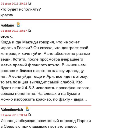
01 июл 2013 20:22
кто будет исполнять?
красич
valdano
-
01 июл 2013 20:17
crook
,
Когда и где Макгиди говорил, что не хочет
играть в России? Он сказал, что доиграет свой
контракт, и хочет уйти. А это абсолютно разные
вещи. Кстати, после просмотра вчерашнего
матча правый фланг это что-то. В нынешнем
составе и близко никого по классу ирландцу
нет. А если уйдет еще и Ари, все идет к этому,
то эта позиция выглядит самой слабой. Кто
будет в этой 4-3-3 исполнять правофлангового,
совсем непонятно. На словах и на бумаге
можно изобразить красиво, по факту - дыра...
Valentinovich
-
01 июл 2013 20:14
Испанцы обсуждая возможный переход Парехи
в Севилью прикладывают вот это видео: