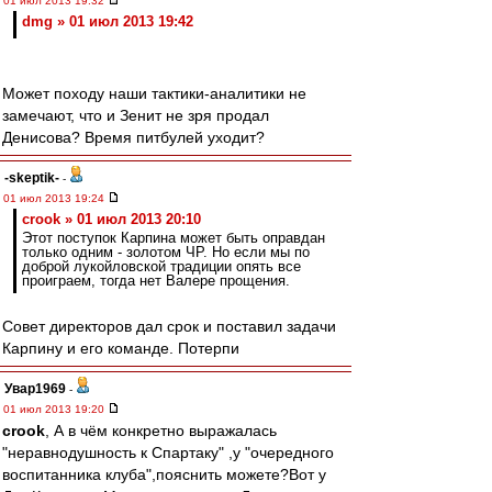
01 июл 2013 19:32
dmg » 01 июл 2013 19:42
Может походу наши тактики-аналитики не
замечают, что и Зенит не зря продал
Денисова? Время питбулей уходит?
-skeptik-
-
01 июл 2013 19:24
crook » 01 июл 2013 20:10
Этот поступок Карпина может быть оправдан
только одним - золотом ЧР. Но если мы по
доброй лукойловской традиции опять все
проиграем, тогда нет Валере прощения.
Совет директоров дал срок и поставил задачи
Карпину и его команде. Потерпи
Увар1969
-
01 июл 2013 19:20
crook
, А в чём конкретно выражалась
"неравнодушность к Спартаку" ,у "очередного
воспитанника клуба",пояснить можете?Вот у