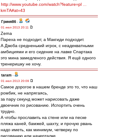
http://www.youtube.com/watch?feature=pl ...
kmTA#at=43
Гриня86
-
01 июл 2013 20:11
Zema
Пареха не подходит, а Макгиди подходит.
А Дзюба средненький игрок, с неадекватными
амбициями и его сидение на лавке Спартака
это мина замедленого действия. Я ещё одного
тренеришку не хочу.
taram
-
01 июл 2013 20:09
Самое дорогое в нашем бренде это то, что наш
ромбик, не напрягаясь,
за пару секунд может нарисовать даже
двоечник по рисованию. Испортить очень
трудно.
А чтобы прославить на стене или на песке
пляжа каней, бамжей, шахту, и прочую рвань
надо иметь, как минимум, четверку по
рисованию или начерталке