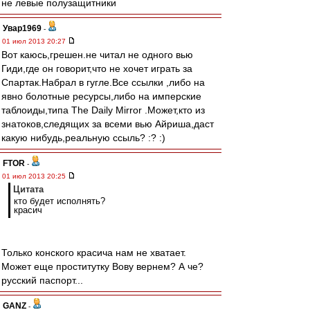
не левые полузащитники
Увар1969
-
01 июл 2013 20:27
Вот каюсь,грешен.не читал не одного вью
Гиди,где он говорит,что не хочет играть за
Спартак.Набрал в гугле.Все ссылки ,либо на
явно болотные ресурсы,либо на имперские
таблоиды,типа The Daily Mirror .Может,кто из
знатоков,следящих за всеми вью Айриша,даст
какую нибудь,реальную ссыль? :? :)
FTOR
-
01 июл 2013 20:25
Цитата
кто будет исполнять?
красич
Только конского красича нам не хватает.
Может еще проститутку Вову вернем? А че?
русский паспорт...
GANZ
-