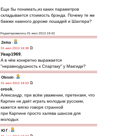
Еще бы понимать,из каких параметров
складывается стоимость брэнда. Почему те же
бамжи намного дороже лошадей и Шахтера?
Редактировалось 01 июл 2013 19:42
Zema
-
01 июл 2013 19:38
Увар1969
,
А в чём конкретно выражается
"неравнодушность к Спартаку" у Макгиди?
Olsson
-
01 июл 2013 19:33
crook
,
Александр, при всём уважении, претензия, что
Карпин не даёт играть молодым русским,
кажется мягко говоря странной
при Карпине просто халява шансов для
молодых
Ю Г
-