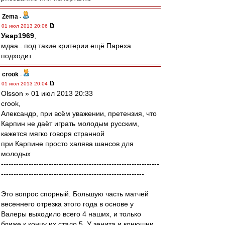
Zema
-
01 июл 2013 20:06
Увар1969
,
мдаа.. под такие критерии ещё Пареха
подходит..
crook
-
01 июл 2013 20:04
Olsson » 01 июл 2013 20:33
crook,
Александр, при всём уважении, претензия, что
Карпин не даёт играть молодым русским,
кажется мягко говоря странной
при Карпине просто халява шансов для
молодых
---------------------------------------------------------------
---------------------------------------------------------
Это вопрос спорный. Большую часть матчей
весеннего отрезка этого года в основе у
Валеры выходило всего 4 наших, и только
ближе к концу их стало 5. У зенита и конюшни,