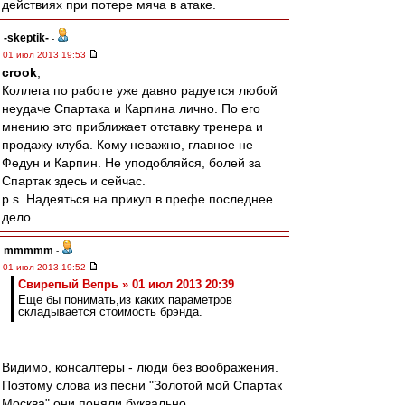
действиях при потере мяча в атаке.
-skeptik-
-
01 июл 2013 19:53
crook
,
Коллега по работе уже давно радуется любой
неудаче Спартака и Карпина лично. По его
мнению это приближает отставку тренера и
продажу клуба. Кому неважно, главное не
Федун и Карпин. Не уподобляйся, болей за
Спартак здесь и сейчас.
p.s. Надеяться на прикуп в префе последнее
дело.
mmmmm
-
01 июл 2013 19:52
Свирепый Вепрь » 01 июл 2013 20:39
Еще бы понимать,из каких параметров
складывается стоимость брэнда.
Видимо, консалтеры - люди без воображения.
Поэтому слова из песни "Золотой мой Спартак
Москва" они поняли буквально.