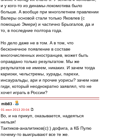
и у кого-то из динамы-локомотива было
больше. А вообще при многолетнем правлении
Валеры основой стали только Яковлев (с
помощью Эмери) и частично Брызгалов, да и
то, в последние полтора года.
Но дело даже не в том. А в том, что
бесконечное появление в составе
многочисленных иностранцев, может быть
оправдано только результатом. Мы же
результатов не имеем, никаких. И зачем тогда
кариоки, чельстремы, хурады, парехи,
инсауральды, ари и прочие уорисы? зачем нам
гиди, который неоднократно заявлял, что не
хочет играть в России?
mib83
-
01 июл 2013 20:04
Во, и на прикуп, оказывается, надеяться
нельзя!
Тактиков-аналитиков(с):) дофига, а КБ Пулю
почему-то выигрывают все те же.