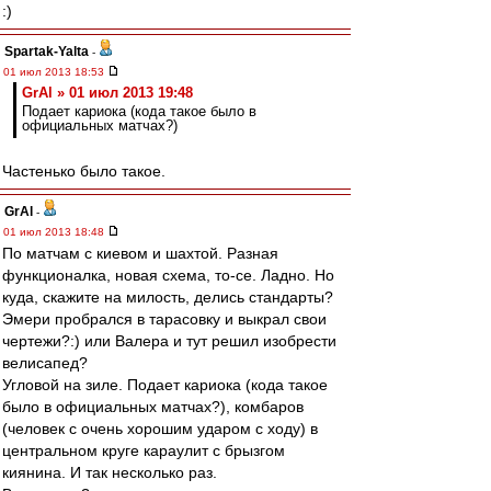
:)
Spartak-Yalta
-
01 июл 2013 18:53
GrAl » 01 июл 2013 19:48
Подает кариока (кода такое было в
официальных матчах?)
Частенько было такое.
GrAl
-
01 июл 2013 18:48
По матчам с киевом и шахтой. Разная
функционалка, новая схема, то-се. Ладно. Но
куда, скажите на милость, делись стандарты?
Эмери пробрался в тарасовку и выкрал свои
чертежи?:) или Валера и тут решил изобрести
велисапед?
Угловой на зиле. Подает кариока (кода такое
было в официальных матчах?), комбаров
(человек с очень хорошим ударом с ходу) в
центральном круге караулит с брызгом
киянина. И так несколько раз.