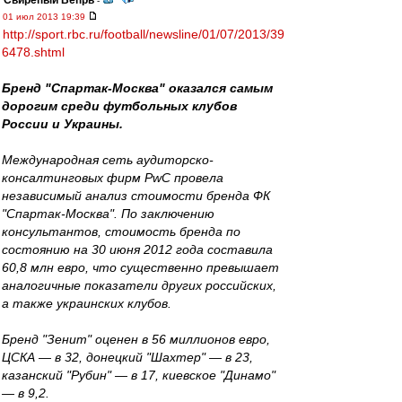
Свирепый Вепрь
-
01 июл 2013 19:39
http://sport.rbc.ru/football/newsline/01/07/2013/39
6478.shtml
Бренд "Спартак-Москва" оказался самым
дорогим среди футбольных клубов
России и Украины.
Международная сеть аудиторско-
консалтинговых фирм PwC провела
независимый анализ стоимости бренда ФК
"Спартак-Москва". По заключению
консультантов, стоимость бренда по
состоянию на 30 июня 2012 года составила
60,8 млн евро, что существенно превышает
аналогичные показатели других российских,
а также украинских клубов.
Бренд "Зенит" оценен в 56 миллионов евро,
ЦСКА — в 32, донецкий "Шахтер" — в 23,
казанский "Рубин" — в 17, киевское "Динамо"
— в 9,2.