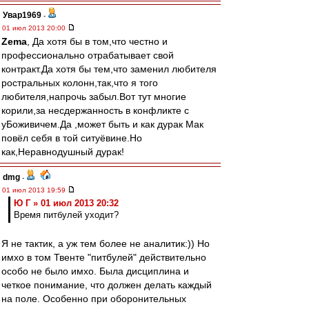
Увар1969
-
01 июл 2013 20:00
Zema
, Да хотя бы в том,что честно и
профессионально отрабатывает свой
контракт.Да хотя бы тем,что заменил любителя
ростральных колонн,так,что я того
любителя,напрочь забыл.Вот тут многие
корили,за несдержанность в конфликте с
уБоживичем.Да ,может быть и как дурак Мак
повёл себя в той ситуёвине.Но
как,Неравнодушный дурак!
dmg
-
01 июл 2013 19:59
Ю Г » 01 июл 2013 20:32
Время питбулей уходит?
Я не тактик, а уж тем более не аналитик:)) Но
имхо в том Твенте "питбулей" действительно
особо не было имхо. Была дисциплина и
четкое понимание, что должен делать каждый
на поле. Особенно при оборонительных