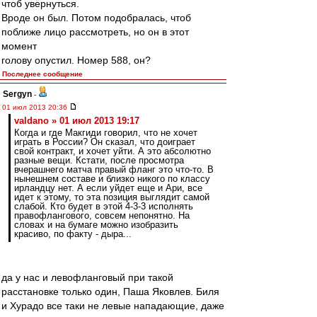
чтоб увернуться.
Вроде он был. Потом подобралась, чтоб
поближе лицо рассмотреть, но он в этот
момент
голову опустил. Номер 588, он?
Последнее сообщение
Sergyn
-
01 июл 2013 20:36
valdano » 01 июл 2013 19:17
Когда и где Макгиди говорил, что не хочет
играть в России? Он сказал, что доиграет
свой контракт, и хочет уйти. А это абсолютно
разные вещи. Кстати, после просмотра
вчерашнего матча правый фланг это что-то. В
нынешнем составе и близко никого по классу
ирландцу нет. А если уйдет еще и Ари, все
идет к этому, то эта позиция выглядит самой
слабой. Кто будет в этой 4-3-3 исполнять
правофлангового, совсем непонятно. На
словах и на бумаге можно изобразить
красиво, по факту - дыра...
да у нас и левофланговый при такой
расстановке только один, Паша Яковлев. Биля
и Хурадо все таки не левые нападающие, даже