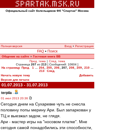
Официальный сайт болельщиков ФК "Спартак" Москва
Полная версия
Вход
•
Регистрация
FAQ
•
Поиск
Общение на сайте
Гостевая книга ВВ
»
Пред. тема
|
След. тема
Страница
207
из
213
[ Сообщений: 10604 ]
На страницу
Пред.
1
...
204
,
205
,
206
,
207
,
208
,
209
,
210
...
213
След.
Начать новую тему
Добавить
Версия для печати
01.07.2013 - 31.07.2013
terpila
-
01 июл 2013 20:36
Сегодня днем на Сухаревке чуть не снесла
половину попы мерину Ари. Был запаркован у
ТЦ и выезжал задом, не глядя.
Ари - мастер игры на "носовом платке". Мне
сегодня самой понадобились эти способности,