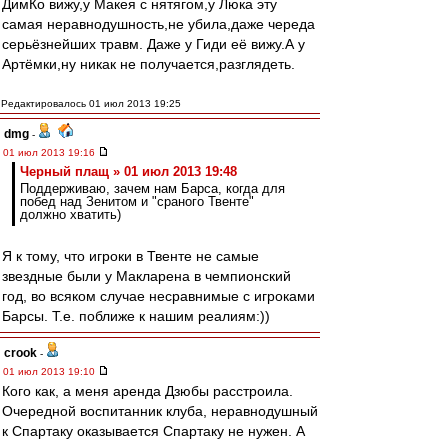
ДимКо вижу,у Макея с нятягом,у Люка эту
самая неравнодушность,не убила,даже череда
серьёзнейших травм. Даже у Гиди её вижу.А у
Артёмки,ну никак не получается,разглядеть.
Редактировалось 01 июл 2013 19:25
dmg
-
01 июл 2013 19:16
Черный плащ » 01 июл 2013 19:48
Поддерживаю, зачем нам Барса, когда для
побед над Зенитом и "сраного Твенте"
должно хватить)
Я к тому, что игроки в Твенте не самые
звездные были у Макларена в чемпионский
год, во всяком случае несравнимые с игроками
Барсы. Т.е. поближе к нашим реалиям:))
crook
-
01 июл 2013 19:10
Кого как, а меня аренда Дзюбы расстроила.
Очередной воспитанник клуба, неравнодушный
к Спартаку оказывается Спартаку не нужен. А