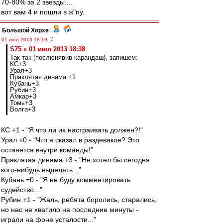
70-80% за 2 звезды....
вот вам 4 и пошли в ж"пу.
Большой Хорхе
-
01 июл 2013 18:19
S75 » 01 июл 2013 18:38
Так-так (послюнявив карандаш), запишем:
КС+3
Урал+3
Праклятая динама +1
Кубань+3
Рубин+3
Амкар+3
Томь+3
Волга+3
КС +1 - "Я что ли их настраивать должен?!"
Урал +0 - "Что я сказал в раздевакле? Это
останется внутри команды!"
Праклятая динама +3 - "Не хотел бы сегодня
кого-нибудь выделять..."
Кубань =0 - "Я не буду комментировать
судейство..."
Рубин +1 - "Жаль, ребята боролись, старались,
но нас не хватило на последние минуты -
играли на фоне усталости..."