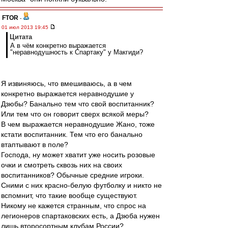
FTOR
-
01 июл 2013 19:45
Цитата
А в чём конкретно выражается
"неравнодушность к Спартаку" у Макгиди?
Я извиняюсь, что вмешиваюсь, а в чем
конкретно выражается неравнодушие у
Дзюбы? Банально тем что свой воспитанник?
Или тем что он говорит сверх всякой меры?
В чем выражается неравнодушие Жано, тоже
кстати воспитанник. Тем что его банально
втаптывают в поле?
Господа, ну может хватит уже носить розовые
очки и смотреть сквозь них на своих
воспитанников? Обычные средние игроки.
Сними с них красно-белую футболку и никто не
вспомнит, что такие вообще существуют.
Никому не кажется странным, что спрос на
легионеров спартаковских есть, а Дзюба нужен
лишь второсортным клубам России?