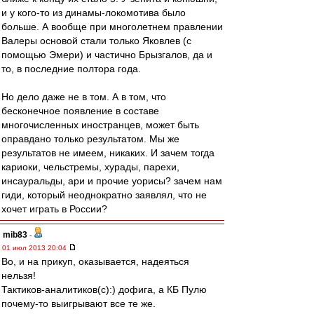
и у кого-то из динамы-локомотива было
больше. А вообще при многолетнем правлении
Валеры основой стали только Яковлев (с
помощью Эмери) и частично Брызгалов, да и
то, в последние полтора года.
Но дело даже не в том. А в том, что
бесконечное появление в составе
многочисленных иностранцев, может быть
оправдано только результатом. Мы же
результатов не имеем, никаких. И зачем тогда
кариоки, чельстремы, хурады, парехи,
инсауральды, ари и прочие уорисы? зачем нам
гиди, который неоднократно заявлял, что не
хочет играть в России?
mib83
-
01 июл 2013 20:04
Во, и на прикуп, оказывается, надеяться
нельзя!
Тактиков-аналитиков(с):) дофига, а КБ Пулю
почему-то выигрывают все те же.