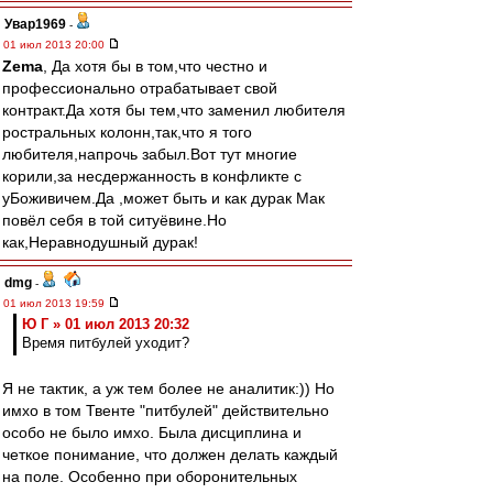
Увар1969
-
01 июл 2013 20:00
Zema
, Да хотя бы в том,что честно и
профессионально отрабатывает свой
контракт.Да хотя бы тем,что заменил любителя
ростральных колонн,так,что я того
любителя,напрочь забыл.Вот тут многие
корили,за несдержанность в конфликте с
уБоживичем.Да ,может быть и как дурак Мак
повёл себя в той ситуёвине.Но
как,Неравнодушный дурак!
dmg
-
01 июл 2013 19:59
Ю Г » 01 июл 2013 20:32
Время питбулей уходит?
Я не тактик, а уж тем более не аналитик:)) Но
имхо в том Твенте "питбулей" действительно
особо не было имхо. Была дисциплина и
четкое понимание, что должен делать каждый
на поле. Особенно при оборонительных