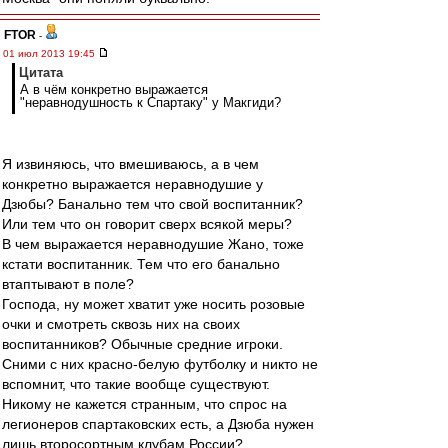
FTOR
-
01 июл 2013 19:45
Цитата
А в чём конкретно выражается
"неравнодушность к Спартаку" у Макгиди?
Я извиняюсь, что вмешиваюсь, а в чем
конкретно выражается неравнодушие у
Дзюбы? Банально тем что свой воспитанник?
Или тем что он говорит сверх всякой меры?
В чем выражается неравнодушие Жано, тоже
кстати воспитанник. Тем что его банально
втаптывают в поле?
Господа, ну может хватит уже носить розовые
очки и смотреть сквозь них на своих
воспитанников? Обычные средние игроки.
Сними с них красно-белую футболку и никто не
вспомнит, что такие вообще существуют.
Никому не кажется странным, что спрос на
легионеров спартаковских есть, а Дзюба нужен
лишь второсортным клубам России?