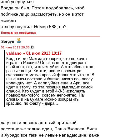
чтоб увернуться.
Вроде он был. Потом подобралась, чтоб
поближе лицо рассмотреть, но он в этот
момент
голову опустил. Номер 588, он?
Последнее сообщение
Sergyn
-
01 июл 2013 20:36
valdano » 01 июл 2013 19:17
Когда и где Макгиди говорил, что не хочет
играть в России? Он сказал, что доиграет
свой контракт, и хочет уйти. А это абсолютно
разные вещи. Кстати, после просмотра
вчерашнего матча правый фланг это что-то. В
нынешнем составе и близко никого по классу
ирландцу нет. А если уйдет еще и Ари, все
идет к этому, то эта позиция выглядит самой
слабой. Кто будет в этой 4-3-3 исполнять
правофлангового, совсем непонятно. На
словах и на бумаге можно изобразить
красиво, по факту - дыра...
да у нас и левофланговый при такой
расстановке только один, Паша Яковлев. Биля
и Хурадо все таки не левые нападающие, даже