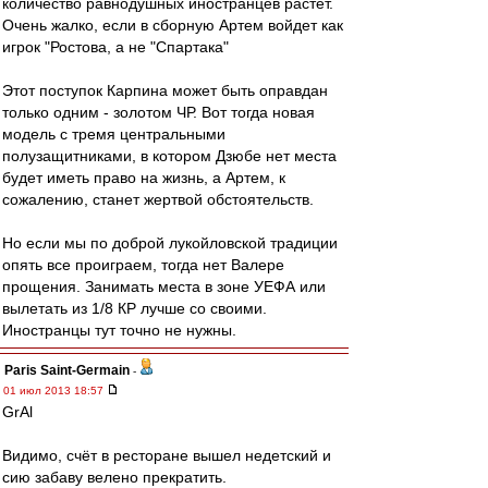
количество равнодушных иностранцев растет.
Очень жалко, если в сборную Артем войдет как
игрок "Ростова, а не "Спартака"
Этот поступок Карпина может быть оправдан
только одним - золотом ЧР. Вот тогда новая
модель с тремя центральными
полузащитниками, в котором Дзюбе нет места
будет иметь право на жизнь, а Артем, к
сожалению, станет жертвой обстоятельств.
Но если мы по доброй лукойловской традиции
опять все проиграем, тогда нет Валере
прощения. Занимать места в зоне УЕФА или
вылетать из 1/8 КР лучше со своими.
Иностранцы тут точно не нужны.
Paris Saint-Germain
-
01 июл 2013 18:57
GrAl
Видимо, счёт в ресторане вышел недетский и
сию забаву велено прекратить.