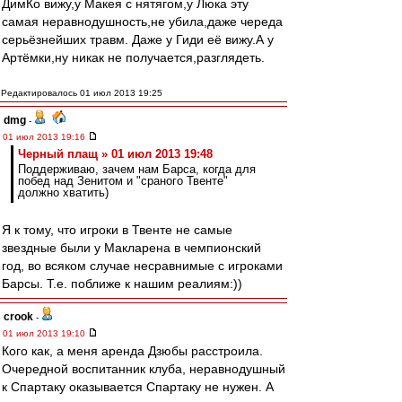
ДимКо вижу,у Макея с нятягом,у Люка эту
самая неравнодушность,не убила,даже череда
серьёзнейших травм. Даже у Гиди её вижу.А у
Артёмки,ну никак не получается,разглядеть.
Редактировалось 01 июл 2013 19:25
dmg
-
01 июл 2013 19:16
Черный плащ » 01 июл 2013 19:48
Поддерживаю, зачем нам Барса, когда для
побед над Зенитом и "сраного Твенте"
должно хватить)
Я к тому, что игроки в Твенте не самые
звездные были у Макларена в чемпионский
год, во всяком случае несравнимые с игроками
Барсы. Т.е. поближе к нашим реалиям:))
crook
-
01 июл 2013 19:10
Кого как, а меня аренда Дзюбы расстроила.
Очередной воспитанник клуба, неравнодушный
к Спартаку оказывается Спартаку не нужен. А