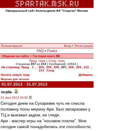
Официальный сайт болельщиков ФК "Спартак" Москва
Полная версия
Вход
•
Регистрация
FAQ
•
Поиск
Общение на сайте
Гостевая книга ВВ
»
Пред. тема
|
След. тема
Страница
207
из
213
[ Сообщений: 10604 ]
На страницу
Пред.
1
...
204
,
205
,
206
,
207
,
208
,
209
,
210
...
213
След.
Начать новую тему
Добавить
Версия для печати
01.07.2013 - 31.07.2013
terpila
-
01 июл 2013 20:36
Сегодня днем на Сухаревке чуть не снесла
половину попы мерину Ари. Был запаркован у
ТЦ и выезжал задом, не глядя.
Ари - мастер игры на "носовом платке". Мне
сегодня самой понадобились эти способности,