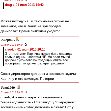
01 июл 2013 19:32
dmg » 01 июл 2013 19:42
Может походу наши тактики-аналитики не
замечают, что и Зенит не зря продал
Денисова? Время питбулей уходит?
-skeptik-
-
01 июл 2013 19:24
crook » 01 июл 2013 20:10
Этот поступок Карпина может быть оправдан
только одним - золотом ЧР. Но если мы по
доброй лукойловской традиции опять все
проиграем, тогда нет Валере прощения.
Совет директоров дал срок и поставил задачи
Карпину и его команде. Потерпи
Увар1969
-
01 июл 2013 19:20
crook
, А в чём конкретно выражалась
"неравнодушность к Спартаку" ,у "очередного
воспитанника клуба",пояснить можете?Вот у