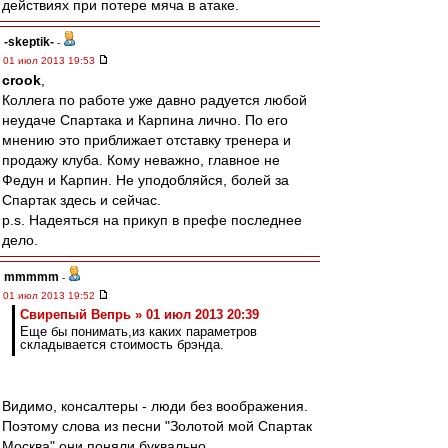
действиях при потере мяча в атаке.
-skeptik-
-
01 июл 2013 19:53
crook
,
Коллега по работе уже давно радуется любой
неудаче Спартака и Карпина лично. По его
мнению это приближает отставку тренера и
продажу клуба. Кому неважно, главное не
Федун и Карпин. Не уподобляйся, болей за
Спартак здесь и сейчас.
p.s. Надеяться на прикуп в префе последнее
дело.
mmmmm
-
01 июл 2013 19:52
Свирепый Вепрь » 01 июл 2013 20:39
Еще бы понимать,из каких параметров
складывается стоимость брэнда.
Видимо, консалтеры - люди без воображения.
Поэтому слова из песни "Золотой мой Спартак
Москва" они поняли буквально.