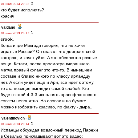
01 июл 2013 20:22
кто будет исполнять?
красич
valdano
-
01 июл 2013 20:17
crook
,
Когда и где Макгиди говорил, что не хочет
играть в России? Он сказал, что доиграет свой
контракт, и хочет уйти. А это абсолютно разные
вещи. Кстати, после просмотра вчерашнего
матча правый фланг это что-то. В нынешнем
составе и близко никого по классу ирландцу
нет. А если уйдет еще и Ари, все идет к этому,
то эта позиция выглядит самой слабой. Кто
будет в этой 4-3-3 исполнять правофлангового,
совсем непонятно. На словах и на бумаге
можно изобразить красиво, по факту - дыра...
Valentinovich
-
01 июл 2013 20:14
Испанцы обсуждая возможный переход Парехи
в Севилью прикладывают вот это видео: