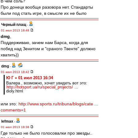
В чем соль?
Про донецк вообще разовора нет. Стандарты
были под стать игре, в смысле их не было
Черный плащ
-
01 июл 2013 18:48
dmg
,
Поддерживаю, зачем нам Барса, когда для
побед над Зенитом и "сраного Твенте" должно
хватить))
dmg
-
01 июл 2013 18:42
Ю Г » 01 июл 2013 16:34
Валера , возможно, хочет увидеть вот это:
http://hotsport.ua/ru/special_projects/
...
dioly.html
или это:
http://www.sports.ru/tribuna/blogs/cate ...
comments=1
lefmax
-
01 июл 2013 18:38
Где только не было голосовалки про звезды..