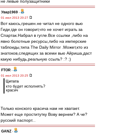
не левые полузащитники
Увар1969
-
01 июл 2013 20:27
Вот каюсь,грешен.не читал не одного вью
Гиди,где он говорит,что не хочет играть за
Спартак.Набрал в гугле.Все ссылки ,либо на
явно болотные ресурсы,либо на имперские
таблоиды,типа The Daily Mirror .Может,кто из
знатоков,следящих за всеми вью Айриша,даст
какую нибудь,реальную ссыль? :? :)
FTOR
-
01 июл 2013 20:25
Цитата
кто будет исполнять?
красич
Только конского красича нам не хватает.
Может еще проститутку Вову вернем? А че?
русский паспорт...
GANZ
-