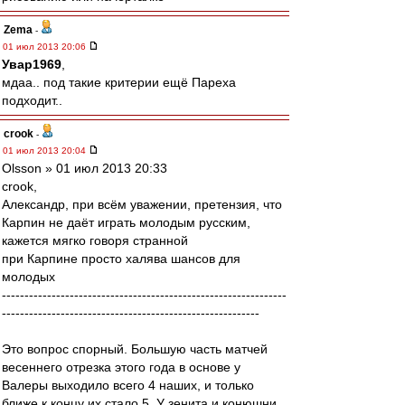
Zema
-
01 июл 2013 20:06
Увар1969
,
мдаа.. под такие критерии ещё Пареха
подходит..
crook
-
01 июл 2013 20:04
Olsson » 01 июл 2013 20:33
crook,
Александр, при всём уважении, претензия, что
Карпин не даёт играть молодым русским,
кажется мягко говоря странной
при Карпине просто халява шансов для
молодых
---------------------------------------------------------------
---------------------------------------------------------
Это вопрос спорный. Большую часть матчей
весеннего отрезка этого года в основе у
Валеры выходило всего 4 наших, и только
ближе к концу их стало 5. У зенита и конюшни,