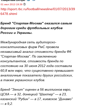
Свирепый Вепрь
-
01 июл 2013 19:39
http://sport.rbc.ru/football/newsline/01/07/2013/39
6478.shtml
Бренд "Спартак-Москва" оказался самым
дорогим среди футбольных клубов
России и Украины.
Международная сеть аудиторско-
консалтинговых фирм PwC провела
независимый анализ стоимости бренда ФК
"Спартак-Москва". По заключению
консультантов, стоимость бренда по
состоянию на 30 июня 2012 года составила
60,8 млн евро, что существенно превышает
аналогичные показатели других российских,
а также украинских клубов.
Бренд "Зенит" оценен в 56 миллионов евро,
ЦСКА — в 32, донецкий "Шахтер" — в 23,
казанский "Рубин" — в 17, киевское "Динамо"
— в 9,2.