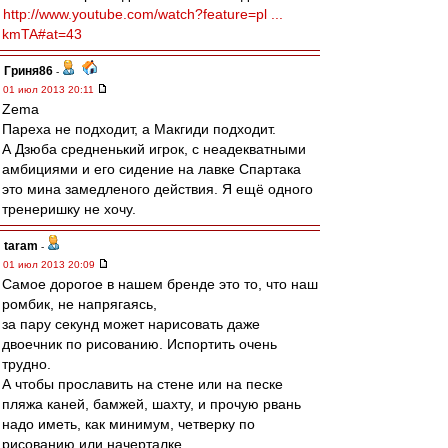
http://www.youtube.com/watch?feature=pl ...
kmTA#at=43
Гриня86
-
01 июл 2013 20:11
Zema
Пареха не подходит, а Макгиди подходит.
А Дзюба средненький игрок, с неадекватными
амбициями и его сидение на лавке Спартака
это мина замедленого действия. Я ещё одного
тренеришку не хочу.
taram
-
01 июл 2013 20:09
Самое дорогое в нашем бренде это то, что наш
ромбик, не напрягаясь,
за пару секунд может нарисовать даже
двоечник по рисованию. Испортить очень
трудно.
А чтобы прославить на стене или на песке
пляжа каней, бамжей, шахту, и прочую рвань
надо иметь, как минимум, четверку по
рисованию или начерталке