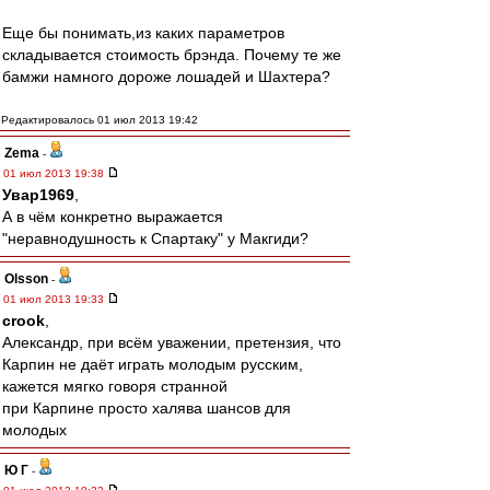
Еще бы понимать,из каких параметров
складывается стоимость брэнда. Почему те же
бамжи намного дороже лошадей и Шахтера?
Редактировалось 01 июл 2013 19:42
Zema
-
01 июл 2013 19:38
Увар1969
,
А в чём конкретно выражается
"неравнодушность к Спартаку" у Макгиди?
Olsson
-
01 июл 2013 19:33
crook
,
Александр, при всём уважении, претензия, что
Карпин не даёт играть молодым русским,
кажется мягко говоря странной
при Карпине просто халява шансов для
молодых
Ю Г
-