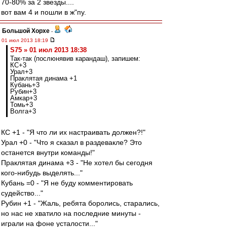
70-80% за 2 звезды....
вот вам 4 и пошли в ж"пу.
Большой Хорхе
-
01 июл 2013 18:19
S75 » 01 июл 2013 18:38
Так-так (послюнявив карандаш), запишем:
КС+3
Урал+3
Праклятая динама +1
Кубань+3
Рубин+3
Амкар+3
Томь+3
Волга+3
КС +1 - "Я что ли их настраивать должен?!"
Урал +0 - "Что я сказал в раздевакле? Это
останется внутри команды!"
Праклятая динама +3 - "Не хотел бы сегодня
кого-нибудь выделять..."
Кубань =0 - "Я не буду комментировать
судейство..."
Рубин +1 - "Жаль, ребята боролись, старались,
но нас не хватило на последние минуты -
играли на фоне усталости..."