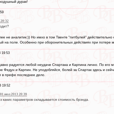
нодушный дурак!
:59
 20:32
одит?
олее не аналитик:)) Но имхо в том Твенте "питбулей" действительн
ый на поле. Особенно при оборонительных действиях при потере м
 19:53
давно радуется любой неудаче Спартака и Карпина лично. По его м
не Федун и Карпин. Не уподобляйся, болей за Спартак здесь и сейч
уп в префе последнее дело.
3 19:52
01 июл 2013 20:39
з каких параметров складывается стоимость брэнда.