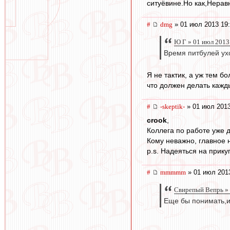
ситуёвине.Но как,Нерав
#
dmg
» 01 июл 2013 19
Ю Г » 01 июл 2013
Время питбулей ух
Я не тактик, а уж тем б
что должен делать кажд
#
-skeptik-
» 01 июл 2013
crook
,
Коллега по работе уже 
Кому неважно, главное 
p.s. Надеяться на прик
#
mmmmm
» 01 июл 201
Свирепый Вепрь » 
Еще бы понимать,и