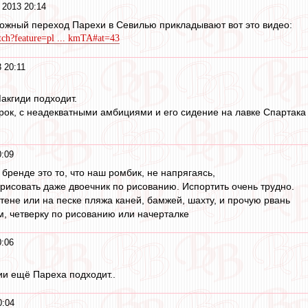
 2013 20:14
ожный переход Парехи в Севилью прикладывают вот это видео:
ch?feature=pl ... kmTA#at=43
 20:11
акгиди подходит.
рок, с неадекватными амбициями и его сидение на лавке Спартака
0:09
бренде это то, что наш ромбик, не напрягаясь,
арисовать даже двоечник по рисованию. Испортить очень трудно.
тене или на песке пляжа каней, бамжей, шахту, и прочую рвань
м, четверку по рисованию или начерталке
0:06
ии ещё Пареха подходит..
0:04