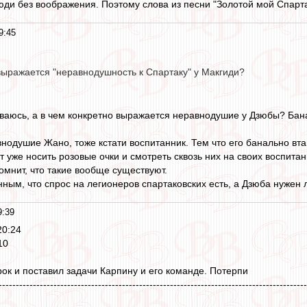
юди без воображения. Поэтому слова из песни "Золотой мой Спарта
9:45
выражается "неравнодушность к Спартаку" у Макгиди?
ваюсь, а в чем конкретно выражается неравнодушие у Дзюбы? Бана
нодушие Жано, тоже кстати воспитанник. Тем что его банально вт
ит уже носить розовые очки и смотреть сквозь них на своих воспит
омнит, что такие вообще существуют.
нным, что спрос на легионеров спартаковских есть, а Дзюба нужен
9:39
20:24
10
рок и поставил задачи Карпину и его команде. Потерпи
------------------------------------------------------------------------------------------