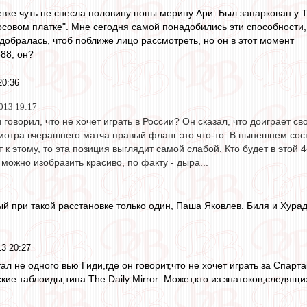
вке чуть не снесла половину попы мерину Ари. Был запаркован у Т
осовом платке". Мне сегодня самой понадобились эти способности,
добралась, чтоб поближе лицо рассмотреть, но он в этот момент
88, он?
20:36
013 19:17
 говорил, что не хочет играть в России? Он сказал, что доиграет св
мотра вчерашнего матча правый фланг это что-то. В нынешнем соста
т к этому, то эта позиция выглядит самой слабой. Кто будет в этой
 можно изобразить красиво, по факту - дыра...
ый при такой расстановке только один, Паша Яковлев. Биля и Хура
3 20:27
ал не одного вью Гиди,где он говорит,что не хочет играть за Спарт
кие таблоиды,типа The Daily Mirror .Может,кто из знатоков,следящ