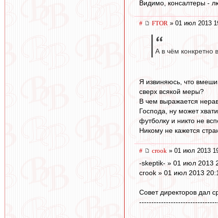
Видимо, консалтеры - л
#
FTOR
» 01 июл 2013 1
А в чём конкретно 
Я извиняюсь, что вмеши
сверх всякой меры?
В чем выражается нерав
Господа, ну может хват
футболку и никто не всп
Никому не кажется стра
#
crook
» 01 июл 2013 1
-skeptik- » 01 июл 2013 
crook » 01 июл 2013 20:
Совет директоров дал с
--------------------------------