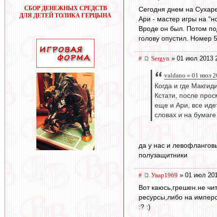
СБОР ДЕНЕЖНЫХ СРЕДСТВ
Сегодня днем на Сухаре
ДЛЯ ДЕТЕЙ ТОЛИКА ГЕРЦЫНА
Ари - мастер игры на "н
Вроде он был. Потом по
голову опустил. Номер 5
#
Sergyn
» 01 июл 2013 
valdano » 01 июл 2
Когда и где Макгиди
Кстати, после прос
еще и Ари, все иде
словах и на бумаге
да у нас и левофлангов
полузащитники
#
Увар1969
» 01 июл 201
Вот каюсь,грешен.не чит
ресурсы,либо на имперс
:? :)