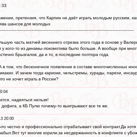
:33
ажении, претензия, что Карпин не даёт играть молодым русским, ка
лява шансов для молодых
----------------------------------------------------------------------------------------
ьшую часть матчей весеннего отрезка этого года в основе у Валеры
 и у кого-то из динамы-локомотива было больше. А вообще при мн
тично Брызгалов, да и то, в последние полтора года.
 А в том, что бесконечное появление в составе многочисленных ин
икаких. И зачем тогда кариоки, чельстремы, хурады, парехи, инса
то не хочет играть в России?
0:04
ается, надеяться нельзя!
) дофига, а КБ Пулю почему-то выигрывают все те же.
3 20:00
м,что честно и профессионально отрабатывает свой контракт.Да хот
забыл.Вот тут многие корили,за несдержанность в конфликте с уБож