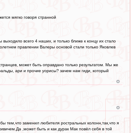
жется мягко говоря странной
 выходило всего 4 наших, и только ближе к концу их стало
оголетнем правлении Валеры основой стали только Яковлев
остранцев, может быть оправдано только результатом. Мы же
уральды, ари и прочие уорисы? зачем нам гиди, который
я бы тем,что заменил любителя ростральных колонн,так,что я
ивичем.Да ,может быть и как дурак Мак повёл себя в той