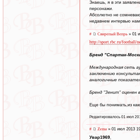
Знаешь, я в эти заявле
персонажи.
Абсолютно не сомневаюсь
недавнем интервью намек
#
Свирепый Вепрь
» 01 и
http://sport.rbc.ru/football
Бренд "Спартак-Моск
Международная сеть а
заключению консультан
аналогичные показатели
Бренд "Зенит" оценен в
Еще бы понимать,из как
Редактировалось 01 июл 20
#
Zema
» 01 июл 2013 1
Увар1969
,