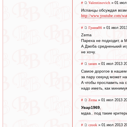
#
Valentinovich
» 01 июл
Испанцы обсуждая возм
http://www.youtube.com/wat
#
Гриня86
» 01 июл 2013
Zema
Пареха не подходит, а М
А Дзюба средненький иг
не хочу.
#
taram
» 01 июл 2013 2
Самое дорогое в нашем 
за пару секунд может н
А чтобы прославить на с
надо иметь, как миниму
#
Zema
» 01 июл 2013 2
Увар1969
,
мдаа.. под такие критер
#
crook
» 01 июл 2013 2