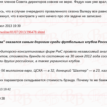
ния членов Совета директоров совсем не верю. Федун нам уже врал
, что в случае очередного проваленного сезона Валеру все равно 
нул, что в контракте у него ничего про эти задачи не записано
юл 2013 19:39
/newsline/01/07/2013/396478.shtml
ва" оказался самым дорогим среди футбольных клубов Росси
удиторско-консалтинговых фирм PwC провела независимый анал
тов, стоимость бренда по состоянию на 30 июня 2012 года со
 других российских, а также украинских клубов.
 56 миллионов евро, ЦСКА — в 32, донецкий "Шахтер" — в 23, каза
их параметров складывается стоимость брэнда. Почему те же ба
13 19:42
9:38