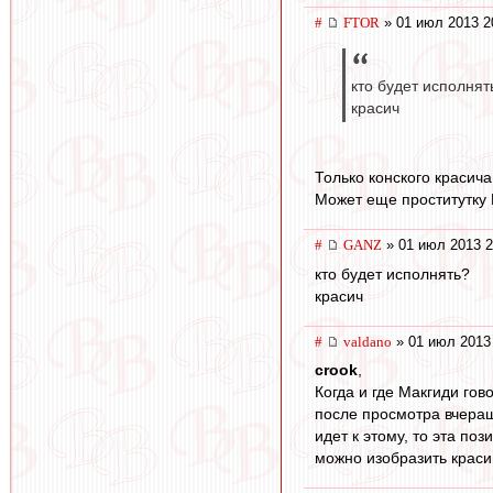
#
FTOR
» 01 июл 2013 2
кто будет исполнят
красич
Только конского красича
Может еще проститутку В
#
GANZ
» 01 июл 2013 2
кто будет исполнять?
красич
#
valdano
» 01 июл 2013
crook
,
Когда и где Макгиди гово
после просмотра вчерашн
идет к этому, то эта по
можно изобразить красив