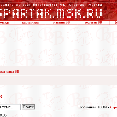
оманда
карта мира
магазин ВВ
гостевая ВВ
ф
вая книга ВВ
13
Сообщений: 10604 •
Стр
0:36