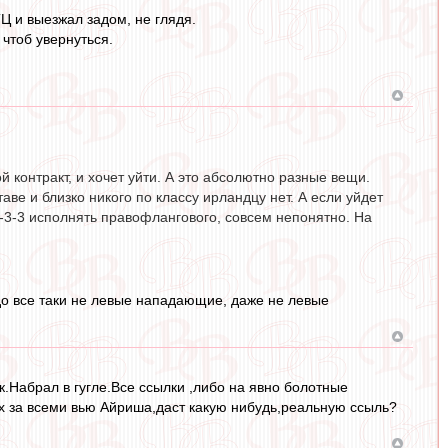
Ц и выезжал задом, не глядя.
 чтоб увернуться.
ой контракт, и хочет уйти. А это абсолютно разные вещи.
ве и близко никого по классу ирландцу нет. А если уйдет
 4-3-3 исполнять правофлангового, совсем непонятно. На
до все таки не левые нападающие, даже не левые
ак.Набрал в гугле.Все ссылки ,либо на явно болотные
их за всеми вью Айриша,даст какую нибудь,реальную ссыль?