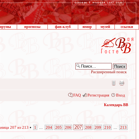
орумы
прогнозы
фан-клуб
юмор
музей
ссылки
Расширенный поиск
FAQ
Регистрация
Вход
Календарь ВВ
207
аница
207
из
213
•
1
...
204
205
206
208
209
210
...
213