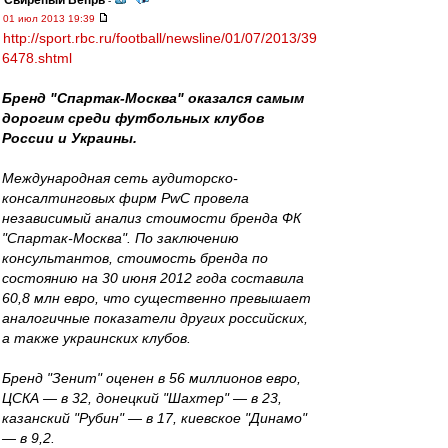
Свирепый Вепрь
-
01 июл 2013 19:39
http://sport.rbc.ru/football/newsline/01/07/2013/39
6478.shtml
Бренд "Спартак-Москва" оказался самым
дорогим среди футбольных клубов
России и Украины.
Международная сеть аудиторско-
консалтинговых фирм PwC провела
независимый анализ стоимости бренда ФК
"Спартак-Москва". По заключению
консультантов, стоимость бренда по
состоянию на 30 июня 2012 года составила
60,8 млн евро, что существенно превышает
аналогичные показатели других российских,
а также украинских клубов.
Бренд "Зенит" оценен в 56 миллионов евро,
ЦСКА — в 32, донецкий "Шахтер" — в 23,
казанский "Рубин" — в 17, киевское "Динамо"
— в 9,2.