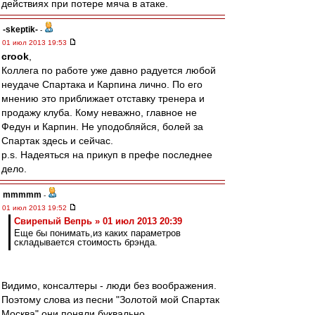
действиях при потере мяча в атаке.
-skeptik-
-
01 июл 2013 19:53
crook
,
Коллега по работе уже давно радуется любой
неудаче Спартака и Карпина лично. По его
мнению это приближает отставку тренера и
продажу клуба. Кому неважно, главное не
Федун и Карпин. Не уподобляйся, болей за
Спартак здесь и сейчас.
p.s. Надеяться на прикуп в префе последнее
дело.
mmmmm
-
01 июл 2013 19:52
Свирепый Вепрь » 01 июл 2013 20:39
Еще бы понимать,из каких параметров
складывается стоимость брэнда.
Видимо, консалтеры - люди без воображения.
Поэтому слова из песни "Золотой мой Спартак
Москва" они поняли буквально.