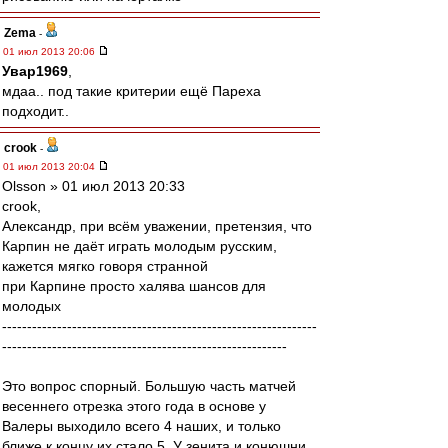
Zema
-
01 июл 2013 20:06
Увар1969
,
мдаа.. под такие критерии ещё Пареха
подходит..
crook
-
01 июл 2013 20:04
Olsson » 01 июл 2013 20:33
crook,
Александр, при всём уважении, претензия, что
Карпин не даёт играть молодым русским,
кажется мягко говоря странной
при Карпине просто халява шансов для
молодых
---------------------------------------------------------------
---------------------------------------------------------
Это вопрос спорный. Большую часть матчей
весеннего отрезка этого года в основе у
Валеры выходило всего 4 наших, и только
ближе к концу их стало 5. У зенита и конюшни,