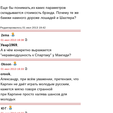
Еще бы понимать,из каких параметров
складывается стоимость брэнда. Почему те же
бамжи намного дороже лошадей и Шахтера?
Редактировалось 01 июл 2013 19:42
Zema
-
01 июл 2013 19:38
Увар1969
,
А в чём конкретно выражается
"неравнодушность к Спартаку" у Макгиди?
Olsson
-
01 июл 2013 19:33
crook
,
Александр, при всём уважении, претензия, что
Карпин не даёт играть молодым русским,
кажется мягко говоря странной
при Карпине просто халява шансов для
молодых
Ю Г
-