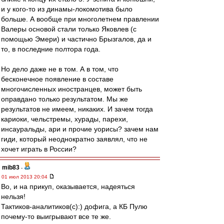
и у кого-то из динамы-локомотива было
больше. А вообще при многолетнем правлении
Валеры основой стали только Яковлев (с
помощью Эмери) и частично Брызгалов, да и
то, в последние полтора года.
Но дело даже не в том. А в том, что
бесконечное появление в составе
многочисленных иностранцев, может быть
оправдано только результатом. Мы же
результатов не имеем, никаких. И зачем тогда
кариоки, чельстремы, хурады, парехи,
инсауральды, ари и прочие уорисы? зачем нам
гиди, который неоднократно заявлял, что не
хочет играть в России?
mib83
-
01 июл 2013 20:04
Во, и на прикуп, оказывается, надеяться
нельзя!
Тактиков-аналитиков(с):) дофига, а КБ Пулю
почему-то выигрывают все те же.