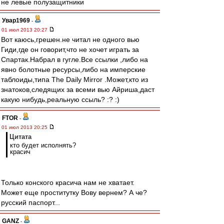
не левые полузащитники
Увар1969
-
01 июл 2013 20:27
Вот каюсь,грешен.не читал не одного вью
Гиди,где он говорит,что не хочет играть за
Спартак.Набрал в гугле.Все ссылки ,либо на
явно болотные ресурсы,либо на имперские
таблоиды,типа The Daily Mirror .Может,кто из
знатоков,следящих за всеми вью Айриша,даст
какую нибудь,реальную ссыль? :? :)
FTOR
-
01 июл 2013 20:25
Цитата
кто будет исполнять?
красич
Только конского красича нам не хватает.
Может еще проститутку Вову вернем? А че?
русский паспорт...
GANZ
-