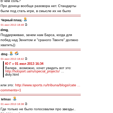
В чем соль?
Про донецк вообще разовора нет. Стандарты
были под стать игре, в смысле их не было
Черный плащ
-
01 июл 2013 18:48
dmg
,
Поддерживаю, зачем нам Барса, когда для
побед над Зенитом и "сраного Твенте" должно
хватить))
dmg
-
01 июл 2013 18:42
Ю Г » 01 июл 2013 16:34
Валера , возможно, хочет увидеть вот это:
http://hotsport.ua/ru/special_projects/
...
dioly.html
или это:
http://www.sports.ru/tribuna/blogs/cate ...
comments=1
lefmax
-
01 июл 2013 18:38
Где только не было голосовалки про звезды..