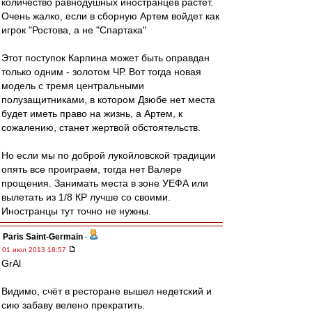
количество равнодушных иностранцев растет.
Очень жалко, если в сборную Артем войдет как
игрок "Ростова, а не "Спартака"
Этот поступок Карпина может быть оправдан
только одним - золотом ЧР. Вот тогда новая
модель с тремя центральными
полузащитниками, в котором Дзюбе нет места
будет иметь право на жизнь, а Артем, к
сожалению, станет жертвой обстоятельств.
Но если мы по доброй лукойловской традиции
опять все проиграем, тогда нет Валере
прощения. Занимать места в зоне УЕФА или
вылетать из 1/8 КР лучше со своими.
Иностранцы тут точно не нужны.
Paris Saint-Germain
-
01 июл 2013 18:57
GrAl
Видимо, счёт в ресторане вышел недетский и
сию забаву велено прекратить.