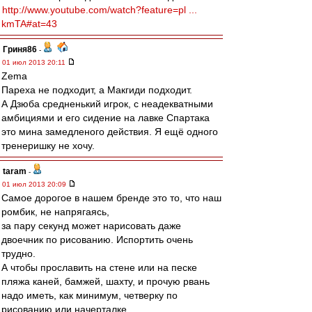
http://www.youtube.com/watch?feature=pl ...
kmTA#at=43
Гриня86
-
01 июл 2013 20:11
Zema
Пареха не подходит, а Макгиди подходит.
А Дзюба средненький игрок, с неадекватными
амбициями и его сидение на лавке Спартака
это мина замедленого действия. Я ещё одного
тренеришку не хочу.
taram
-
01 июл 2013 20:09
Самое дорогое в нашем бренде это то, что наш
ромбик, не напрягаясь,
за пару секунд может нарисовать даже
двоечник по рисованию. Испортить очень
трудно.
А чтобы прославить на стене или на песке
пляжа каней, бамжей, шахту, и прочую рвань
надо иметь, как минимум, четверку по
рисованию или начерталке