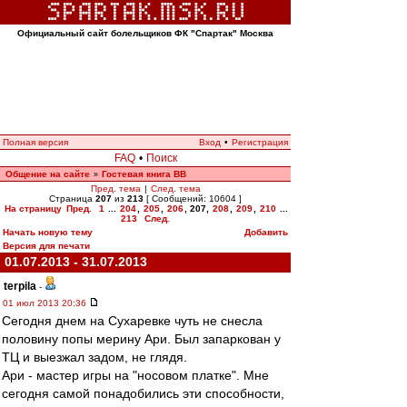
Официальный сайт болельщиков ФК "Спартак" Москва
Полная версия
Вход
•
Регистрация
FAQ
•
Поиск
Общение на сайте
Гостевая книга ВВ
»
Пред. тема
|
След. тема
Страница
207
из
213
[ Сообщений: 10604 ]
На страницу
Пред.
1
...
204
,
205
,
206
,
207
,
208
,
209
,
210
...
213
След.
Начать новую тему
Добавить
Версия для печати
01.07.2013 - 31.07.2013
terpila
-
01 июл 2013 20:36
Сегодня днем на Сухаревке чуть не снесла
половину попы мерину Ари. Был запаркован у
ТЦ и выезжал задом, не глядя.
Ари - мастер игры на "носовом платке". Мне
сегодня самой понадобились эти способности,