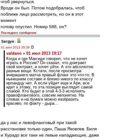
чтоб увернуться.
Вроде он был. Потом подобралась, чтоб
поближе лицо рассмотреть, но он в этот
момент
голову опустил. Номер 588, он?
Последнее сообщение
Sergyn
-
01 июл 2013 20:36
valdano » 01 июл 2013 19:17
Когда и где Макгиди говорил, что не хочет
играть в России? Он сказал, что доиграет
свой контракт, и хочет уйти. А это абсолютно
разные вещи. Кстати, после просмотра
вчерашнего матча правый фланг это что-то. В
нынешнем составе и близко никого по классу
ирландцу нет. А если уйдет еще и Ари, все
идет к этому, то эта позиция выглядит самой
слабой. Кто будет в этой 4-3-3 исполнять
правофлангового, совсем непонятно. На
словах и на бумаге можно изобразить
красиво, по факту - дыра...
да у нас и левофланговый при такой
расстановке только один, Паша Яковлев. Биля
и Хурадо все таки не левые нападающие, даже