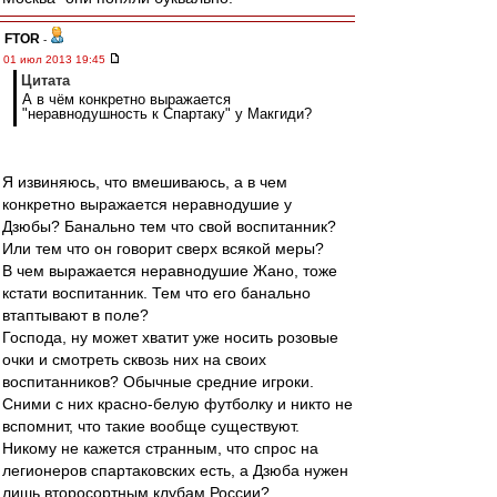
FTOR
-
01 июл 2013 19:45
Цитата
А в чём конкретно выражается
"неравнодушность к Спартаку" у Макгиди?
Я извиняюсь, что вмешиваюсь, а в чем
конкретно выражается неравнодушие у
Дзюбы? Банально тем что свой воспитанник?
Или тем что он говорит сверх всякой меры?
В чем выражается неравнодушие Жано, тоже
кстати воспитанник. Тем что его банально
втаптывают в поле?
Господа, ну может хватит уже носить розовые
очки и смотреть сквозь них на своих
воспитанников? Обычные средние игроки.
Сними с них красно-белую футболку и никто не
вспомнит, что такие вообще существуют.
Никому не кажется странным, что спрос на
легионеров спартаковских есть, а Дзюба нужен
лишь второсортным клубам России?