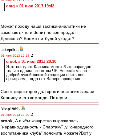
01 июл 2013 19:32
dmg » 01 июл 2013 19:42
Может походу наши тактики-аналитики не
замечают, что и Зенит не зря продал
Денисова? Время питбулей уходит?
-skeptik-
-
01 июл 2013 19:24
crook » 01 июл 2013 20:10
Этот поступок Карпина может быть оправдан
только одним - золотом ЧР. Но если мы по
доброй лукойловской традиции опять все
проиграем, тогда нет Валере прощения.
Совет директоров дал срок и поставил задачи
Карпину и его команде. Потерпи
Увар1969
-
01 июл 2013 19:20
crook
, А в чём конкретно выражалась
"неравнодушность к Спартаку" ,у "очередного
воспитанника клуба",пояснить можете?Вот у