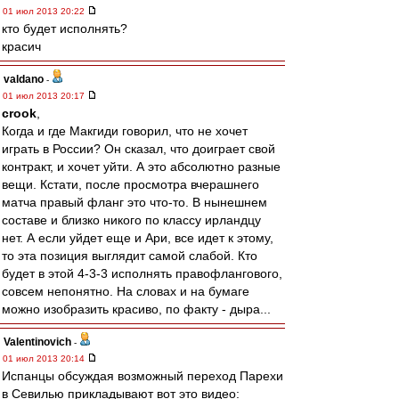
01 июл 2013 20:22
кто будет исполнять?
красич
valdano
-
01 июл 2013 20:17
crook
,
Когда и где Макгиди говорил, что не хочет
играть в России? Он сказал, что доиграет свой
контракт, и хочет уйти. А это абсолютно разные
вещи. Кстати, после просмотра вчерашнего
матча правый фланг это что-то. В нынешнем
составе и близко никого по классу ирландцу
нет. А если уйдет еще и Ари, все идет к этому,
то эта позиция выглядит самой слабой. Кто
будет в этой 4-3-3 исполнять правофлангового,
совсем непонятно. На словах и на бумаге
можно изобразить красиво, по факту - дыра...
Valentinovich
-
01 июл 2013 20:14
Испанцы обсуждая возможный переход Парехи
в Севилью прикладывают вот это видео: