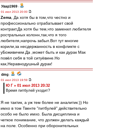
Увар1969
-
01 июл 2013 20:00
Zema
, Да хотя бы в том,что честно и
профессионально отрабатывает свой
контракт.Да хотя бы тем,что заменил любителя
ростральных колонн,так,что я того
любителя,напрочь забыл.Вот тут многие
корили,за несдержанность в конфликте с
уБоживичем.Да ,может быть и как дурак Мак
повёл себя в той ситуёвине.Но
как,Неравнодушный дурак!
dmg
-
01 июл 2013 19:59
Ю Г » 01 июл 2013 20:32
Время питбулей уходит?
Я не тактик, а уж тем более не аналитик:)) Но
имхо в том Твенте "питбулей" действительно
особо не было имхо. Была дисциплина и
четкое понимание, что должен делать каждый
на поле. Особенно при оборонительных