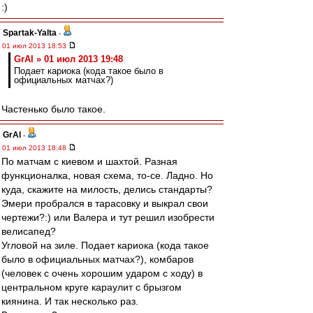
:)
Spartak-Yalta
-
01 июл 2013 18:53
GrAl » 01 июл 2013 19:48
Подает кариока (кода такое было в
официальных матчах?)
Частенько было такое.
GrAl
-
01 июл 2013 18:48
По матчам с киевом и шахтой. Разная
функционалка, новая схема, то-се. Ладно. Но
куда, скажите на милость, делись стандарты?
Эмери пробрался в тарасовку и выкрал свои
чертежи?:) или Валера и тут решил изобрести
велисапед?
Угловой на зиле. Подает кариока (кода такое
было в официальных матчах?), комбаров
(человек с очень хорошим ударом с ходу) в
центральном круге караулит с брызгом
киянина. И так несколько раз.