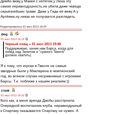
ДимКо вижу,у Макея с нятягом,у Люка эту
самая неравнодушность,не убила,даже череда
серьёзнейших травм. Даже у Гиди её вижу.А у
Артёмки,ну никак не получается,разглядеть.
Редактировалось 01 июл 2013 19:25
dmg
-
01 июл 2013 19:16
Черный плащ » 01 июл 2013 19:48
Поддерживаю, зачем нам Барса, когда для
побед над Зенитом и "сраного Твенте"
должно хватить)
Я к тому, что игроки в Твенте не самые
звездные были у Макларена в чемпионский
год, во всяком случае несравнимые с игроками
Барсы. Т.е. поближе к нашим реалиям:))
crook
-
01 июл 2013 19:10
Кого как, а меня аренда Дзюбы расстроила.
Очередной воспитанник клуба, неравнодушный
к Спартаку оказывается Спартаку не нужен. А