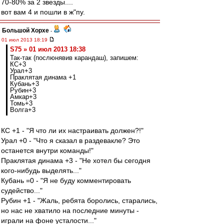
70-80% за 2 звезды....
вот вам 4 и пошли в ж"пу.
Большой Хорхе
-
01 июл 2013 18:19
S75 » 01 июл 2013 18:38
Так-так (послюнявив карандаш), запишем:
КС+3
Урал+3
Праклятая динама +1
Кубань+3
Рубин+3
Амкар+3
Томь+3
Волга+3
КС +1 - "Я что ли их настраивать должен?!"
Урал +0 - "Что я сказал в раздевакле? Это
останется внутри команды!"
Праклятая динама +3 - "Не хотел бы сегодня
кого-нибудь выделять..."
Кубань =0 - "Я не буду комментировать
судейство..."
Рубин +1 - "Жаль, ребята боролись, старались,
но нас не хватило на последние минуты -
играли на фоне усталости..."