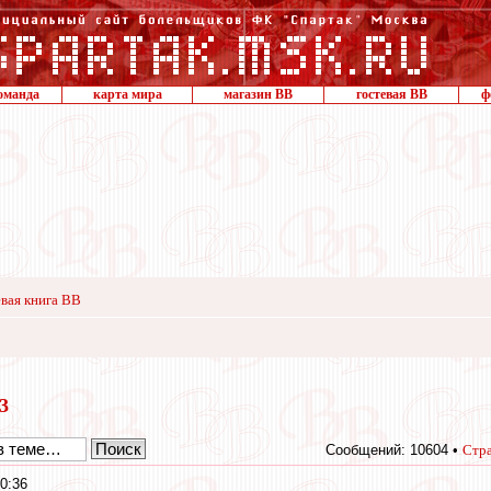
оманда
карта мира
магазин ВВ
гостевая ВВ
ф
вая книга ВВ
13
Сообщений: 10604 •
Стр
0:36