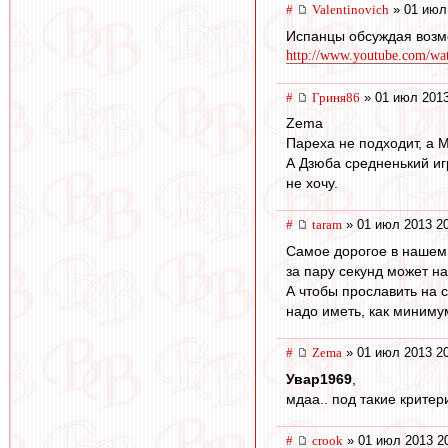
#
Valentinovich
» 01 июл
Испанцы обсуждая возм
http://www.youtube.com/wat
#
Гриня86
» 01 июл 2013
Zema
Пареха не подходит, а М
А Дзюба средненький иг
не хочу.
#
taram
» 01 июл 2013 2
Самое дорогое в нашем 
за пару секунд может н
А чтобы прославить на с
надо иметь, как миниму
#
Zema
» 01 июл 2013 2
Увар1969
,
мдаа.. под такие критер
#
crook
» 01 июл 2013 2