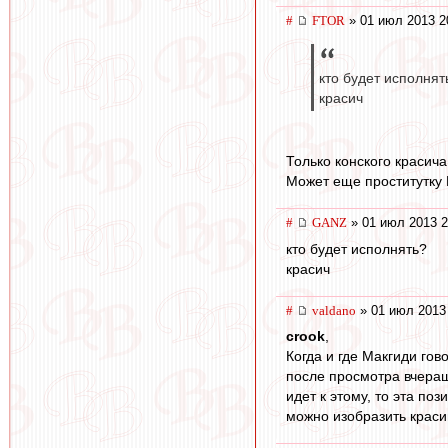
#
FTOR
» 01 июл 2013 2
кто будет исполнят
красич
Только конского красича
Может еще проститутку В
#
GANZ
» 01 июл 2013 2
кто будет исполнять?
красич
#
valdano
» 01 июл 2013
crook
,
Когда и где Макгиди гово
после просмотра вчерашн
идет к этому, то эта по
можно изобразить красив