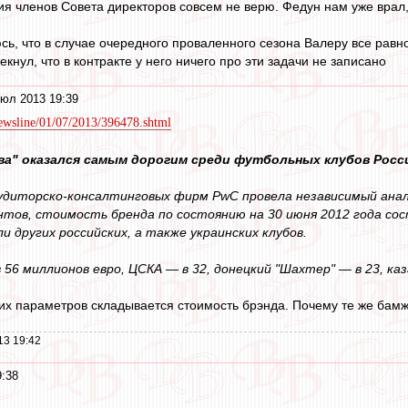
ния членов Совета директоров совсем не верю. Федун нам уже врал
, что в случае очередного проваленного сезона Валеру все равно 
нул, что в контракте у него ничего про эти задачи не записано
юл 2013 19:39
/newsline/01/07/2013/396478.shtml
ва" оказался самым дорогим среди футбольных клубов Росси
удиторско-консалтинговых фирм PwC провела независимый анал
тов, стоимость бренда по состоянию на 30 июня 2012 года со
 других российских, а также украинских клубов.
 56 миллионов евро, ЦСКА — в 32, донецкий "Шахтер" — в 23, каза
их параметров складывается стоимость брэнда. Почему те же ба
13 19:42
9:38