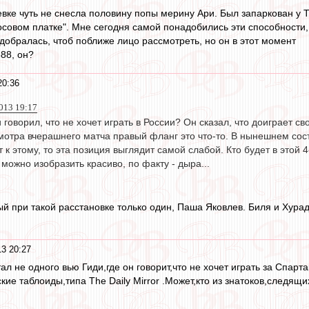
вке чуть не снесла половину попы мерину Ари. Был запаркован у Т
осовом платке". Мне сегодня самой понадобились эти способности,
добралась, чтоб поближе лицо рассмотреть, но он в этот момент
88, он?
20:36
013 19:17
 говорил, что не хочет играть в России? Он сказал, что доиграет св
мотра вчерашнего матча правый фланг это что-то. В нынешнем соста
т к этому, то эта позиция выглядит самой слабой. Кто будет в этой
 можно изобразить красиво, по факту - дыра...
ый при такой расстановке только один, Паша Яковлев. Биля и Хура
3 20:27
ал не одного вью Гиди,где он говорит,что не хочет играть за Спарт
кие таблоиды,типа The Daily Mirror .Может,кто из знатоков,следящ