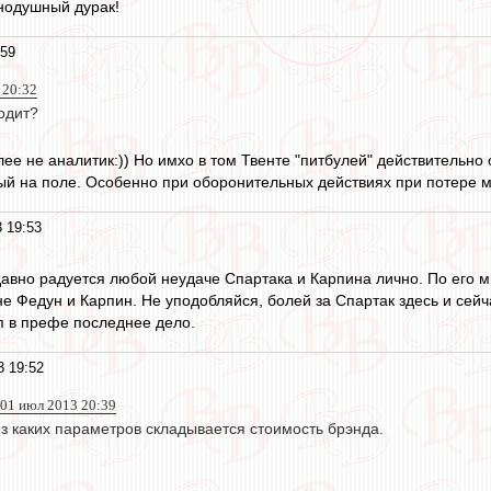
нодушный дурак!
:59
 20:32
одит?
олее не аналитик:)) Но имхо в том Твенте "питбулей" действительн
ый на поле. Особенно при оборонительных действиях при потере м
 19:53
давно радуется любой неудаче Спартака и Карпина лично. По его м
не Федун и Карпин. Не уподобляйся, болей за Спартак здесь и сейч
уп в префе последнее дело.
3 19:52
01 июл 2013 20:39
з каких параметров складывается стоимость брэнда.