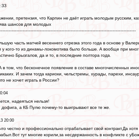
:33
ажении, претензия, что Карпин не даёт играть молодым русским, ка
лява шансов для молодых
----------------------------------------------------------------------------------------
ьшую часть матчей весеннего отрезка этого года в основе у Валеры
 и у кого-то из динамы-локомотива было больше. А вообще при мн
тично Брызгалов, да и то, в последние полтора года.
 А в том, что бесконечное появление в составе многочисленных ин
икаких. И зачем тогда кариоки, чельстремы, хурады, парехи, инса
то не хочет играть в России?
0:04
ается, надеяться нельзя!
) дофига, а КБ Пулю почему-то выигрывают все те же.
3 20:00
м,что честно и профессионально отрабатывает свой контракт.Да хот
забыл.Вот тут многие корили,за несдержанность в конфликте с уБож