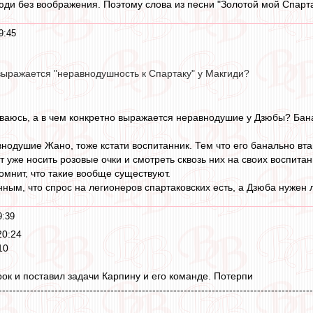
юди без воображения. Поэтому слова из песни "Золотой мой Спарта
9:45
выражается "неравнодушность к Спартаку" у Макгиди?
ваюсь, а в чем конкретно выражается неравнодушие у Дзюбы? Бана
нодушие Жано, тоже кстати воспитанник. Тем что его банально вт
ит уже носить розовые очки и смотреть сквозь них на своих воспит
омнит, что такие вообще существуют.
нным, что спрос на легионеров спартаковских есть, а Дзюба нужен
9:39
20:24
10
рок и поставил задачи Карпину и его команде. Потерпи
------------------------------------------------------------------------------------------