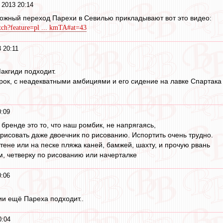
 2013 20:14
ожный переход Парехи в Севилью прикладывают вот это видео:
ch?feature=pl ... kmTA#at=43
 20:11
акгиди подходит.
рок, с неадекватными амбициями и его сидение на лавке Спартака
0:09
бренде это то, что наш ромбик, не напрягаясь,
арисовать даже двоечник по рисованию. Испортить очень трудно.
тене или на песке пляжа каней, бамжей, шахту, и прочую рвань
м, четверку по рисованию или начерталке
0:06
ии ещё Пареха подходит..
0:04