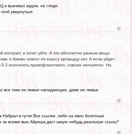
Ц и выезжал задом, не глядя.
 чтоб увернуться.
ой контракт, и хочет уйти. А это абсолютно разные вещи.
ве и близко никого по классу ирландцу нет. А если уйдет
 4-3-3 исполнять правофлангового, совсем непонятно. На
до все таки не левые нападающие, даже не левые
ак.Набрал в гугле.Все ссылки ,либо на явно болотные
их за всеми вью Айриша,даст какую нибудь,реальную ссыль?