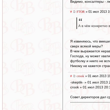
Видимо, консалтеры - л
#
FTOR
» 01 июл 2013 1
А в чём конкретно 
Я извиняюсь, что вмеши
сверх всякой меры?
В чем выражается нерав
Господа, ну может хват
футболку и никто не всп
Никому не кажется стра
#
crook
» 01 июл 2013 1
-skeptik- » 01 июл 2013 
crook » 01 июл 2013 20:
Совет директоров дал с
--------------------------------