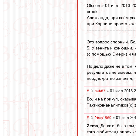
Olsson » 01 июл 2013 20
crook,
Александр, при всём ув
при Карпине просто ха
--------------------------------
Это вопрос спорный. Бол
5. У зенита и конюшни,
(с помощью Эмери) и час
Но дело даже не в том.
результатов не имеем, н
неоднократно заявлял, ч
#
mib83
» 01 июл 2013 2
Во, и на прикуп, оказыв
Тактиков-аналитиков(с):
#
Увар1969
» 01 июл 201
Zema
, Да хотя бы в то
того любителя,напрочь 