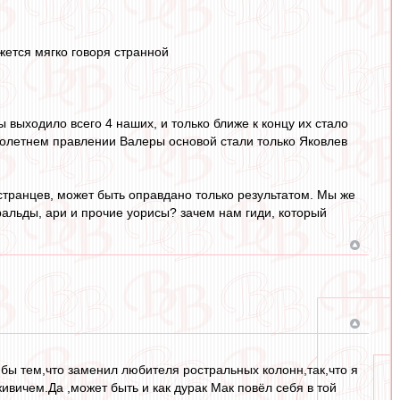
жется мягко говоря странной
 выходило всего 4 наших, и только ближе к концу их стало
оголетнем правлении Валеры основой стали только Яковлев
остранцев, может быть оправдано только результатом. Мы же
уральды, ари и прочие уорисы? зачем нам гиди, который
я бы тем,что заменил любителя ростральных колонн,так,что я
ивичем.Да ,может быть и как дурак Мак повёл себя в той