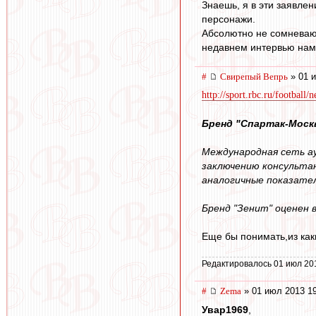
Знаешь, я в эти заявле
персонажи.
Абсолютно не сомневаюсь
недавнем интервью намек
#
Свирепый Вепрь
» 01 и
http://sport.rbc.ru/football
Бренд "Спартак-Моск
Международная сеть а
заключению консультан
аналогичные показатели
Бренд "Зенит" оценен в
Еще бы понимать,из как
Редактировалось 01 июл 20
#
Zema
» 01 июл 2013 1
Увар1969
,