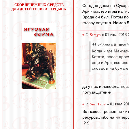
СБОР ДЕНЕЖНЫХ СРЕДСТВ
Сегодня днем на Сухаре
ДЛЯ ДЕТЕЙ ТОЛИКА ГЕРЦЫНА
Ари - мастер игры на "н
Вроде он был. Потом по
голову опустил. Номер 5
#
Sergyn
» 01 июл 2013 
valdano » 01 июл 2
Когда и где Макгиди
Кстати, после прос
еще и Ари, все иде
словах и на бумаге
да у нас и левофлангов
полузащитники
#
Увар1969
» 01 июл 201
Вот каюсь,грешен.не чит
ресурсы,либо на имперс
:? :)