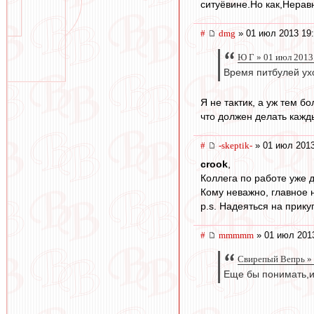
ситуёвине.Но как,Нерав
#
dmg
» 01 июл 2013 19
Ю Г » 01 июл 2013
Время питбулей ух
Я не тактик, а уж тем б
что должен делать кажд
#
-skeptik-
» 01 июл 2013
crook
,
Коллега по работе уже 
Кому неважно, главное 
p.s. Надеяться на прик
#
mmmmm
» 01 июл 201
Свирепый Вепрь » 
Еще бы понимать,и