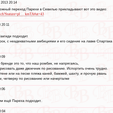
 2013 20:14
ожный переход Парехи в Севилью прикладывают вот это видео:
ch?feature=pl ... kmTA#at=43
 20:11
акгиди подходит.
рок, с неадекватными амбициями и его сидение на лавке Спартака
0:09
бренде это то, что наш ромбик, не напрягаясь,
арисовать даже двоечник по рисованию. Испортить очень трудно.
тене или на песке пляжа каней, бамжей, шахту, и прочую рвань
м, четверку по рисованию или начерталке
0:06
ии ещё Пареха подходит..
0:04