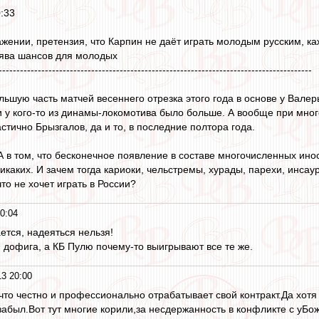
:33
ажении, претензия, что Карпин не даёт играть молодым русским, ка
лява шансов для молодых
----------------------------------------------------------------------------------------
ьшую часть матчей весеннего отрезка этого года в основе у Валеры
 и у кого-то из динамы-локомотива было больше. А вообще при мн
тично Брызгалов, да и то, в последние полтора года.
 А в том, что бесконечное появление в составе многочисленных ин
икаких. И зачем тогда кариоки, чельстремы, хурады, парехи, инса
то не хочет играть в России?
0:04
ается, надеяться нельзя!
) дофига, а КБ Пулю почему-то выигрывают все те же.
3 20:00
м,что честно и профессионально отрабатывает свой контракт.Да хот
забыл.Вот тут многие корили,за несдержанность в конфликте с уБож