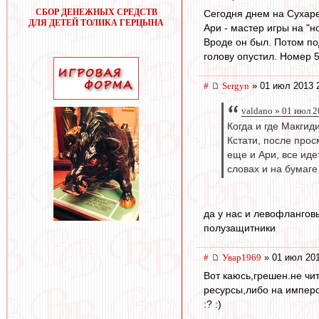
СБОР ДЕНЕЖНЫХ СРЕДСТВ
Сегодня днем на Сухаре
ДЛЯ ДЕТЕЙ ТОЛИКА ГЕРЦЫНА
Ари - мастер игры на "н
Вроде он был. Потом по
голову опустил. Номер 5
#
Sergyn
» 01 июл 2013 
valdano » 01 июл 2
Когда и где Макгиди
Кстати, после прос
еще и Ари, все иде
словах и на бумаге
да у нас и левофлангов
полузащитники
#
Увар1969
» 01 июл 201
Вот каюсь,грешен.не чит
ресурсы,либо на имперс
:? :)