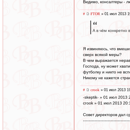
Видимо, консалтеры - л
#
FTOR
» 01 июл 2013 1
А в чём конкретно 
Я извиняюсь, что вмеши
сверх всякой меры?
В чем выражается нерав
Господа, ну может хват
футболку и никто не всп
Никому не кажется стра
#
crook
» 01 июл 2013 1
-skeptik- » 01 июл 2013 
crook » 01 июл 2013 20:
Совет директоров дал с
--------------------------------