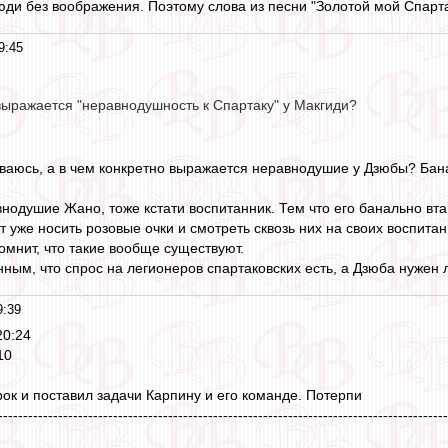
юди без воображения. Поэтому слова из песни "Золотой мой Спарта
9:45
выражается "неравнодушность к Спартаку" у Макгиди?
ваюсь, а в чем конкретно выражается неравнодушие у Дзюбы? Бана
нодушие Жано, тоже кстати воспитанник. Тем что его банально вт
ит уже носить розовые очки и смотреть сквозь них на своих воспит
омнит, что такие вообще существуют.
нным, что спрос на легионеров спартаковских есть, а Дзюба нужен
9:39
20:24
10
рок и поставил задачи Карпину и его команде. Потерпи
------------------------------------------------------------------------------------------