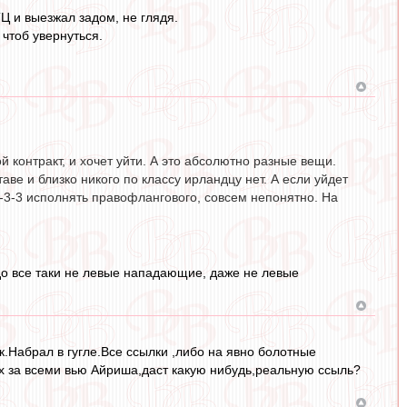
Ц и выезжал задом, не глядя.
 чтоб увернуться.
ой контракт, и хочет уйти. А это абсолютно разные вещи.
ве и близко никого по классу ирландцу нет. А если уйдет
 4-3-3 исполнять правофлангового, совсем непонятно. На
до все таки не левые нападающие, даже не левые
ак.Набрал в гугле.Все ссылки ,либо на явно болотные
их за всеми вью Айриша,даст какую нибудь,реальную ссыль?