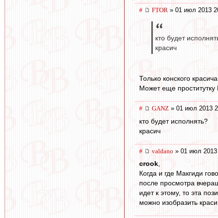
#
FTOR
» 01 июл 2013 2
кто будет исполнят
красич
Только конского красича
Может еще проститутку В
#
GANZ
» 01 июл 2013 2
кто будет исполнять?
красич
#
valdano
» 01 июл 2013
crook
,
Когда и где Макгиди гово
после просмотра вчерашн
идет к этому, то эта по
можно изобразить красив