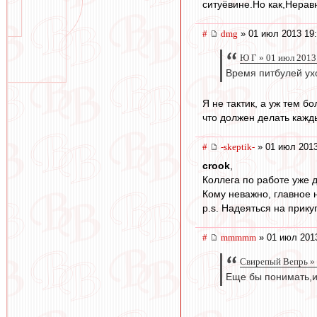
ситуёвине.Но как,Нерав
#
dmg
» 01 июл 2013 19
Ю Г » 01 июл 2013
Время питбулей ух
Я не тактик, а уж тем б
что должен делать кажд
#
-skeptik-
» 01 июл 2013
crook
,
Коллега по работе уже 
Кому неважно, главное 
p.s. Надеяться на прик
#
mmmmm
» 01 июл 201
Свирепый Вепрь » 
Еще бы понимать,и