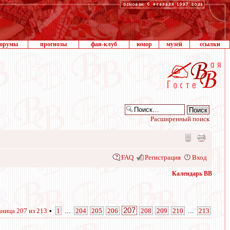
орумы
прогнозы
фан-клуб
юмор
музей
ссылки
Расширенный поиск
FAQ
Регистрация
Вход
Календарь ВВ
207
аница
207
из
213
•
1
...
204
205
206
208
209
210
...
213