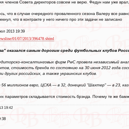
ния членов Совета директоров совсем не верю. Федун нам уже врал
, что в случае очередного проваленного сезона Валеру все равно 
нул, что в контракте у него ничего про эти задачи не записано
юл 2013 19:39
/newsline/01/07/2013/396478.shtml
ва" оказался самым дорогим среди футбольных клубов Росси
удиторско-консалтинговых фирм PwC провела независимый анал
тов, стоимость бренда по состоянию на 30 июня 2012 года со
 других российских, а также украинских клубов.
 56 миллионов евро, ЦСКА — в 32, донецкий "Шахтер" — в 23, каза
их параметров складывается стоимость брэнда. Почему те же ба
13 19:42
9:38