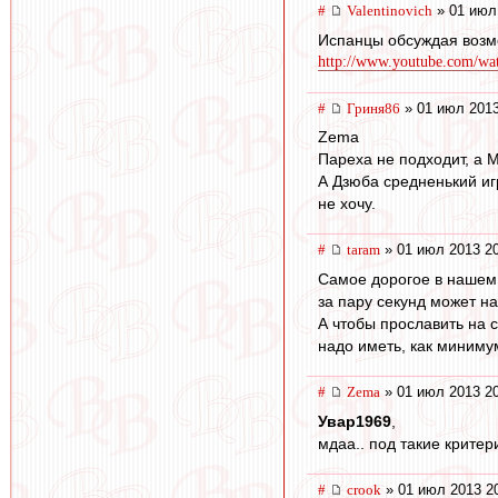
#
Valentinovich
» 01 июл
Испанцы обсуждая возм
http://www.youtube.com/wat
#
Гриня86
» 01 июл 2013
Zema
Пареха не подходит, а М
А Дзюба средненький иг
не хочу.
#
taram
» 01 июл 2013 2
Самое дорогое в нашем 
за пару секунд может н
А чтобы прославить на с
надо иметь, как миниму
#
Zema
» 01 июл 2013 2
Увар1969
,
мдаа.. под такие критер
#
crook
» 01 июл 2013 2