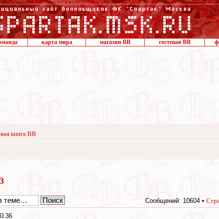
оманда
карта мира
магазин ВВ
гостевая ВВ
ф
вая книга ВВ
13
Сообщений: 10604 •
Стр
0:36