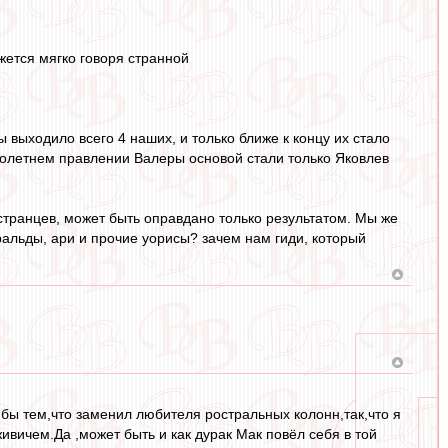
жется мягко говоря странной
 выходило всего 4 наших, и только ближе к концу их стало
оголетнем правлении Валеры основой стали только Яковлев
остранцев, может быть оправдано только результатом. Мы же
уральды, ари и прочие уорисы? зачем нам гиди, который
я бы тем,что заменил любителя ростральных колонн,так,что я
ивичем.Да ,может быть и как дурак Мак повёл себя в той