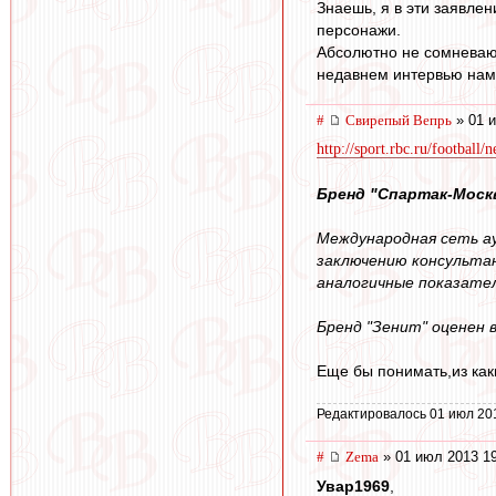
Знаешь, я в эти заявле
персонажи.
Абсолютно не сомневаюсь
недавнем интервью намек
#
Свирепый Вепрь
» 01 и
http://sport.rbc.ru/football
Бренд "Спартак-Моск
Международная сеть а
заключению консультан
аналогичные показатели
Бренд "Зенит" оценен в
Еще бы понимать,из как
Редактировалось 01 июл 20
#
Zema
» 01 июл 2013 1
Увар1969
,