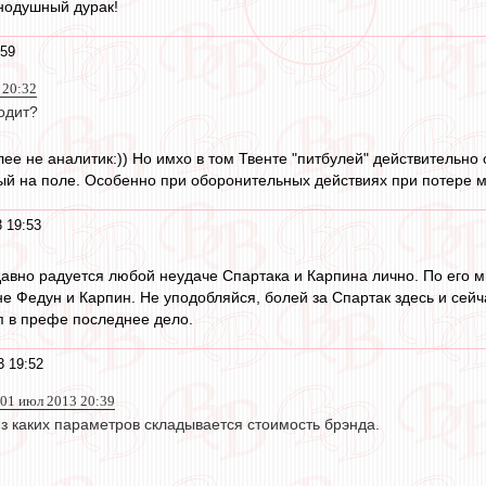
нодушный дурак!
:59
 20:32
одит?
олее не аналитик:)) Но имхо в том Твенте "питбулей" действительн
ый на поле. Особенно при оборонительных действиях при потере м
 19:53
давно радуется любой неудаче Спартака и Карпина лично. По его м
не Федун и Карпин. Не уподобляйся, болей за Спартак здесь и сейч
уп в префе последнее дело.
3 19:52
01 июл 2013 20:39
з каких параметров складывается стоимость брэнда.