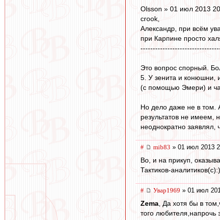
Olsson » 01 июл 2013 20
crook,
Александр, при всём ув
при Карпине просто ха
--------------------------------
Это вопрос спорный. Бол
5. У зенита и конюшни,
(с помощью Эмери) и час
Но дело даже не в том.
результатов не имеем, н
неоднократно заявлял, ч
#
mib83
» 01 июл 2013 2
Во, и на прикуп, оказыв
Тактиков-аналитиков(с):
#
Увар1969
» 01 июл 201
Zema
, Да хотя бы в то
того любителя,напрочь 