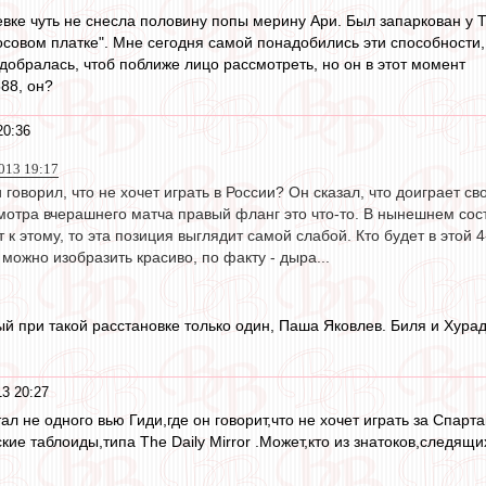
вке чуть не снесла половину попы мерину Ари. Был запаркован у Т
осовом платке". Мне сегодня самой понадобились эти способности,
добралась, чтоб поближе лицо рассмотреть, но он в этот момент
88, он?
20:36
013 19:17
 говорил, что не хочет играть в России? Он сказал, что доиграет св
мотра вчерашнего матча правый фланг это что-то. В нынешнем соста
т к этому, то эта позиция выглядит самой слабой. Кто будет в этой
 можно изобразить красиво, по факту - дыра...
ый при такой расстановке только один, Паша Яковлев. Биля и Хура
3 20:27
ал не одного вью Гиди,где он говорит,что не хочет играть за Спарт
кие таблоиды,типа The Daily Mirror .Может,кто из знатоков,следящ