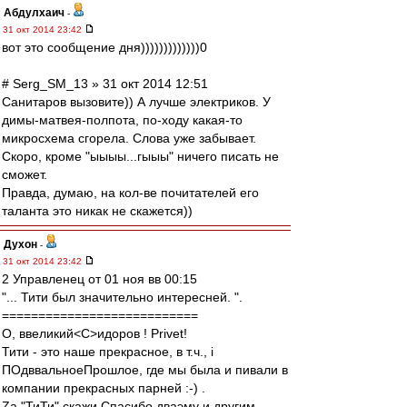
Абдулхаич
-
31 окт 2014 23:42
вот это сообщение дня)))))))))))))0
# Serg_SM_13 » 31 окт 2014 12:51
Санитаров вызовите)) А лучше электриков. У
димы-матвея-полпота, по-ходу какая-то
микросхема сгорела. Слова уже забывает.
Скоро, кроме "ыыыы...гыыы" ничего писать не
сможет.
Правда, думаю, на кол-ве почитателей его
таланта это никак не скажется))
Духон
-
31 окт 2014 23:42
2 Управленец от 01 ноя вв 00:15
"... Тити был значительно интересней. ".
===========================
О, ввеликий<C>идоров ! Privet!
Тити - это наше прекрасное, в т.ч., i
ПОдввальноеПрошлое, где мы была и пивали в
компании прекрасных парней :-) .
Zа "ТиТи" скажи Спасибо дваэму и другим