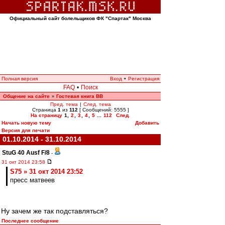
Официальный сайт болельщиков ФК "Спартак" Москва
Полная версия
Вход
•
Регистрация
FAQ
•
Поиск
Общение на сайте
Гостевая книга ВВ
»
Пред. тема
|
След. тема
Страница
1
из
112
[ Сообщений: 5555 ]
На страницу
1
,
2
,
3
,
4
,
5
...
112
След.
Начать новую тему
Добавить
Версия для печати
01.10.2014 - 31.10.2014
StuG 40 Ausf F/8
-
31 окт 2014 23:58
S75 » 31 окт 2014 23:52
пресс матвеев
Ну зачем же так подставляться?
Последнее сообщение