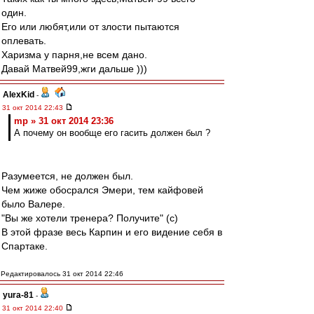
один.
Его или любят,или от злости пытаются
оплевать.
Харизма у парня,не всем дано.
Давай Матвей99,жги дальше )))
AlexKid
-
31 окт 2014 22:43
mp » 31 окт 2014 23:36
А почему он вообще его гасить должен был ?
Разумеется, не должен был.
Чем жиже обосрался Эмери, тем кайфовей
было Валере.
"Вы же хотели тренера? Получите" (c)
В этой фразе весь Карпин и его видение себя в
Спартаке.
Редактировалось 31 окт 2014 22:46
yura-81
-
31 окт 2014 22:40