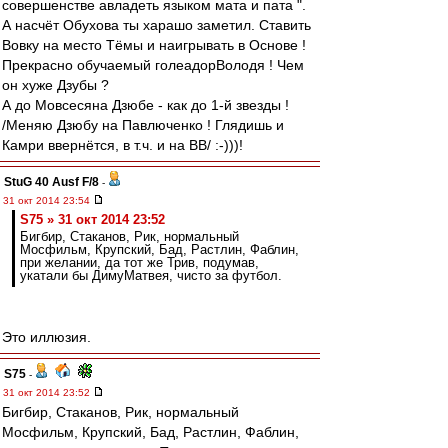
совершенстве авладеть языком мата и пата ".
А насчёт Обухова ты харашо заметил. Ставить
Вовку на место Тёмы и наигрывать в Основе !
Прекрасно обучаемый голеадорВолодя ! Чем
он хуже Дзубы ?
А до Мовсесяна Дзюбе - как до 1-й звезды !
/Меняю Дзюбу на Павлюченко ! Глядишь и
Камри ввернётся, в т.ч. и на ВВ/ :-)))!
StuG 40 Ausf F/8
-
31 окт 2014 23:54
S75 » 31 окт 2014 23:52
Бигбир, Стаканов, Рик, нормальный
Мосфильм, Крупский, Бад, Растлин, Фаблин,
при желании, да тот же Трив, подумав,
укатали бы ДимуМатвея, чисто за футбол.
Это иллюзия.
S75
-
31 окт 2014 23:52
Бигбир, Стаканов, Рик, нормальный
Мосфильм, Крупский, Бад, Растлин, Фаблин,