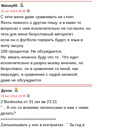
Matvey99
-
31 окт 2014 23:56
С тити меня даже сравнивать не стоит.
Яхоть немного о другом пишу, и в каких то
вопросах с ним исключительно не согласен, но
тити для меня безусловный авторитет.
если он о футболе говорить будет, я язык в
жопу засуну.
100 процентов. Не обсуждается.
Не, вякать конечно буду что то . Что идет
исключительно в разрез моему мнению, но
безусловно, он в сравнении со мной, как
мерседес, в сравнении с ладой калиной.
даже не обсуждается.
Духон
-
31 окт 2014 23:55
2 Boobooka от 31 окт вв 23:21
"... А что со всякими латиносами и иже с ними
делать?
========================
Zапыsssывать у них в контрактах : " За год в