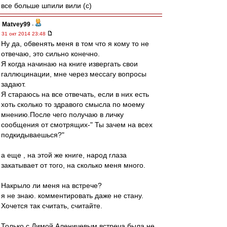
все больше шпили вили (с)
Matvey99
-
31 окт 2014 23:48
Ну да, обвенять меня в том что я кому то не
отвечаю, это сильно конечно.
Я когда начинаю на книге извергать свои
галлюцинации, мне через мессагу вопросы
задают.
Я стараюсь на все отвечать, если в них есть
хоть сколько то здравого смысла по моему
мнению.После чего получаю в личку
сообщения от смотрящих-" Ты зачем на всех
подкидываешься?"
а еще , на этой же книге, народ глаза
закатывает от того, на сколько меня много.
Накрыло ли меня на встрече?
я не знаю. комментировать даже не стану.
Хочется так считать, считайте.
Только с Димой Аленичевым встреча была не