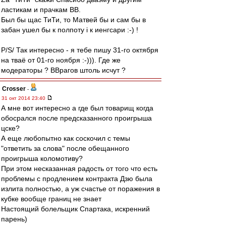
ластикам и прачкам ВВ.
Был бы щас ТиТи, то Матвей бы и сам бы в
забан ушел бы к полпоту i к иенгсари :-) !
P/S/ Так интересно - я тебе пишу 31-го октября
на тваё от 01-го ноября :-))). Где же
модераторы ? ВВрагов штоль исчут ?
Crosser
-
31 окт 2014 23:40
А мне вот интересно а где был товарищ когда
обосрался после предсказанного проигрыша
цске?
А еще любопытно как соскочил с темы
"ответить за слова" после обещанного
проигрыша коломотиву?
При этом несказанная радость от того что есть
проблемы с продлением контракта Дзю была
излита полностью, а уж счастье от поражения в
кубке вообще границ не знает
Настоящий болельщик Спартака, искренний
парень)