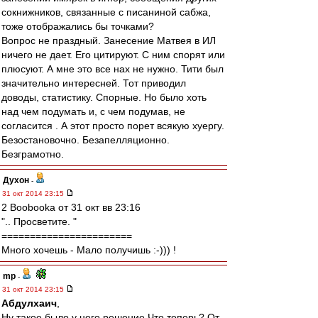
сокнижников, связанные с писаниной сабжа,
тоже отображались бы точками?
Вопрос не праздный. Занесение Матвея в ИЛ
ничего не дает. Его цитируют. С ним спорят или
плюсуют. А мне это все нах не нужно. Тити был
значительно интересней. Тот приводил
доводы, статистику. Спорные. Но было хоть
над чем подумать и, с чем подумав, не
согласится . А этот просто порет всякую хуергу.
Безостановочно. Безапелляционно.
Безграмотно.
Духон
-
31 окт 2014 23:15
2 Boobooka от 31 окт вв 23:16
".. Просветите. "
=======================
Много хочешь - Мало получишь :-))) !
mp
-
31 окт 2014 23:15
Абдулхаич
,
Ну такое было у него решение.Что теперь? От