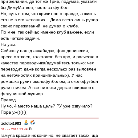
при желании, да тот же Трив, подумав, укатали
бы ДимуМатвея, чисто за футбол.
Но, суть в том, что кричит он о правде, а жизнь
его не в его желаниях... Дима всего лишь рупор
своих переживаний, не думая о клубе.
По мне, так сейчас именно клуб важнее, если
есть четкие задачи.
Но увы.
Сейчас у нас гд асхабадзе, фин денисевич,
пресс матвеев, толстожоп без про, и расческа в
качестве переводчика(вдумайтесь только: чел
переводит, даже когда несколько раз выловлен
на неточностях принципиальных). У нас
ромашка рулит околофутболом, а околофутбол
рулит ничем. А все ниточки дергает жиркоев с
федунишкой-жуниор.
Превед.
Ну чо, 4 место наша цель? РУ уже озвучило?
Пора уж((((((
zolotoi1983
-
31 окт 2014 23:49
гамула красавчик конечно, не хватает таких, ща