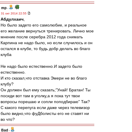
mp
-
31 окт 2014 22:55
Абдулхаич
,
Но было задето его самолюбие, и реальное
его желание вернуться тренировать. Лично мое
мнение после серебра 2012 года снимать
Карпина не надо было, но если случилось и он
остался в клубе, то будь добр делать во благо
клуба
Не надо было естественно.И задето было
естественно.
И кто сказал,что отставка Эмери не во благо
клубу?
Он должен был ему сказать;"Унай! Братан! Ты
посиди вот там в уголку,а я пока тут твои
вопросы порешаю и сопли поподбираю" Так?
С какого перепуга если даже через телевизор
было видно,что фуДболисты его не ставят ни
во что?
Bad
-