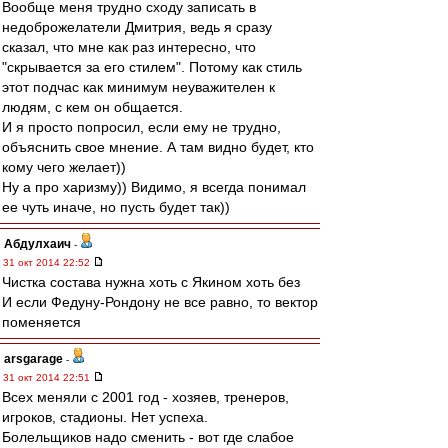
Вообще меня трудно сходу записать в
недоброжелатели Дмитрия, ведь я сразу
сказал, что мне как раз интересно, что
"скрывается за его стилем". Потому как стиль
этот подчас как минимум неуважителен к
людям, с кем он общается.
И я просто попросил, если ему не трудно,
объяснить свое мнение. А там видно будет, кто
кому чего желает))
Ну а про харизму)) Видимо, я всегда понимал
ее чуть иначе, но пусть будет так))
Абдулхаич
-
31 окт 2014 22:52
Чистка состава нужна хоть с Якином хоть без
И если Федуну-Рондону не все равно, то вектор
поменяется
arsgarage
-
31 окт 2014 22:51
Всех меняли с 2001 год - хозяев, тренеров,
игроков, стадионы. Нет успеха.
Болельщиков надо сменить - вот где слабое