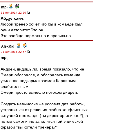
mp
-
31 окт 2014 22:59
Абдулхаич
,
Любой тренер хочет что бы в команде был
один авторитет.Это он.
Это вообще нормально и правильно.
AlexKid
-
31 окт 2014 22:57
mp
,
Андрей, видишь ли, время показало, что не
Эмери обосрался, а обосралась команда,
усиленно подкармливаемая Карпиным
слабительным.
Эмери просто вынесло потоком диареи.
Создать невыносимые условия для работы,
устраниться от решения любых конфликтных
ситуаций в команде (ты директор или кто?), а
потом самолично запалится той эпической
фразой "вы хотели тренера?".