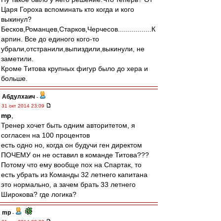
Царя Гороха вспоминать кто когда и кого
выкинул?
Бесков,Романцев,Старков,Черчесов.................К
арпин. Все до единого кого-то
убрали,отстранили,выпиздили,выкинули, не
заметили.
Кроме Титова крупных фигур было до хера и
больше.
Абдулхаич
-
31 окт 2014 23:09
mp
,
Тренер хочет быть одним авторитетом, я
согласен на 100 процентов
есть одно но, когда он будучи ген директом
ПОЧЕМУ он не оставил в команде Титова???
Потому что ему вообще пох на Спартак, то
есть убрать из Команды 32 летнего капитана
это нормально, а зачем брать 33 летнего
Широкова? где логика?
mp
-