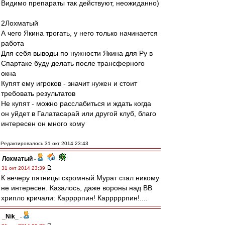
Видимо препараты так действуют, неожиданно)
2Лохматый
А чего Якина трогать, у него только начинается
работа
Для себя выводы по нужности Якина для Ру в
Спартаке буду делать после трансферного
окна
Купят ему игроков - значит нужен и стоит
требовать результатов
Не купят - можно расслабиться и ждать когда
он уйдет в Галатасарай или другой клуб, благо
интересен он много кому
Редактировалось 31 окт 2014 23:43
Лохматый
-
31 окт 2014 23:39
К вечеру пятницы скромный Мурат стал никому
не интересен. Казалось, даже вороны над ВВ
хрипло кричали: Каррррпин! Карррррпин!....
_Nik_
-