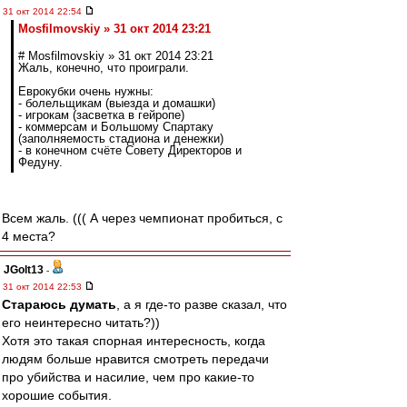
31 окт 2014 22:54
Mosfilmovskiy » 31 окт 2014 23:21
# Mosfilmovskiy » 31 окт 2014 23:21
Жаль, конечно, что проиграли.
Еврокубки очень нужны:
- болельщикам (выезда и домашки)
- игрокам (засветка в гейропе)
- коммерсам и Большому Спартаку
(заполняемость стадиона и денежки)
- в конечном счёте Совету Директоров и
Федуну.
Всем жаль. ((( А через чемпионат пробиться, с
4 места?
JGolt13
-
31 окт 2014 22:53
Стараюсь думать
, а я где-то разве сказал, что
его неинтересно читать?))
Хотя это такая спорная интересность, когда
людям больше нравится смотреть передачи
про убийства и насилие, чем про какие-то
хорошие события.