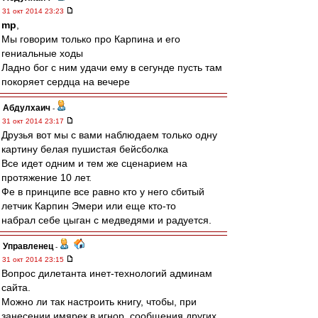
31 окт 2014 23:23
mp
,
Мы говорим только про Карпина и его
гениальные ходы
Ладно бог с ним удачи ему в сегунде пусть там
покоряет сердца на вечере
Абдулхаич
-
31 окт 2014 23:17
Друзья вот мы с вами наблюдаем только одну
картину белая пушистая бейсболка
Все идет одним и тем же сценарием на
протяжение 10 лет.
Фе в принципе все равно кто у него сбитый
летчик Карпин Эмери или еще кто-то
набрал себе цыган с медведями и радуется.
Управленец
-
31 окт 2014 23:15
Вопрос дилетанта инет-технологий админам
сайта.
Можно ли так настроить книгу, чтобы, при
занесении имярек в игнор, сообщения других