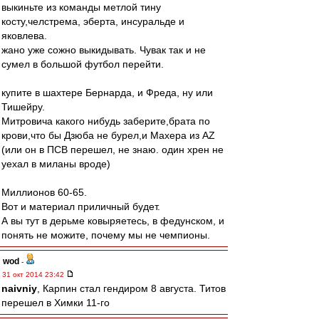
выкиньте из команды метлой тину
косту,челстрема, эберта, инсуральде и
яковлева.
жано уже сожно выкидывать. Чувак так и не
сумел в большой футбол перейти.
купите в шахтере Бернарда, и Фреда, ну или
Тишейру.
Митровича какого нибудь заберите,брата по
крови,что бы Дзюба не бурел,и Махера из АZ
(или он в ПСВ перешел, не знаю. один хрен не
уехал в миланы вроде)
Миллионов 60-65.
Вот и материал приличный будет.
А вы тут в дерьме ковыряетесь, в федунском, и
понять не можите, почему мы не чемпионы.
wod
-
31 окт 2014 23:42
naivniy
, Карпин стал гендиром 8 августа. Титов
перешел в Химки 11-го