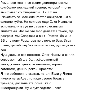
Романцев кстати со своим доисторическим
футболом последний тренер, который что-то
выигрывал со Спартаком. В 2003 на
"Локомотиве" еле-еле Ростов обыграли 1-0 в
финале кубка. На секторе еще Олег Иваныча
вспоминали в суе не самыми лестными
эпитетами. Что же это мол делается такое, где
разгром, мы Спартака а вы г.. Ростов. Да и на
ВВ в ту пору Романцев не в почете был. Игра
говно, целый год без чемпионства, руководство
вон.
Ну а дальше все понятно, Олег Иваныча сняли,
современный футбол, эффективный
менеджмент, тренеры мешками, игроки
вагонами, деньги рекой. Красота!
Я что собственно сказать хотел. Если у Якина
ничего не выйдет, то надо своего брать в
тренера, достала эта ромашка с
иностранцами. Ну и руководство - вон!
mp
-
31 окт 2014 22:36
Абдулхаич
,