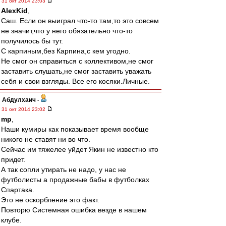
31 окт 2014 23:03
AlexKid
,
Саш. Если он выиграл что-то там,то это совсем
не значит,что у него обязательно что-то
получилось бы тут.
С карпиным,без Карпина,с кем угодно.
Не смог он справиться с коллективом,не смог
заставить слушать,не смог заставить уважать
себя и свои взгляды. Все его косяки.Личные.
Абдулхаич
-
31 окт 2014 23:02
mp
,
Наши кумиры как показывает время вообще
никого не ставят ни во что.
Сейчас им тяжелее уйдет Якин не известно кто
придет.
А так сопли утирать не надо, у нас не
футболисты а продажные бабы в футболках
Спартака.
Это не оскорбление это факт.
Повторю Системная ошибка везде в нашем
клубе.