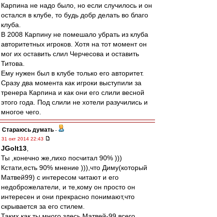
Карпина не надо было, но если случилось и он
остался в клубе, то будь добр делать во благо
клуба.
В 2008 Карпину не помешало убрать из клуба
авторитетных игроков. Хотя на тот момент он
мог их оставить слил Черчесова и оставить
Титова.
Ему нужен был в клубе только его авторитет.
Сразу два момента как игроки выступили за
тренера Карпина и как они его слили весной
этого года. Под слили не хотели разучились и
многое чего.
Стараюсь думать
-
31 окт 2014 22:43
JGolt13
,
Ты ,конечно же,лихо посчитал 90% )))
Кстати,есть 90% мнение ))),что Диму(который
Матвей99) с интересом читают и его
недоброжелатели, и те,кому он просто он
интересен и они прекрасно понимают,что
скрывается за его стилем.
Таких как ты много здесь,Матвей-99 всего