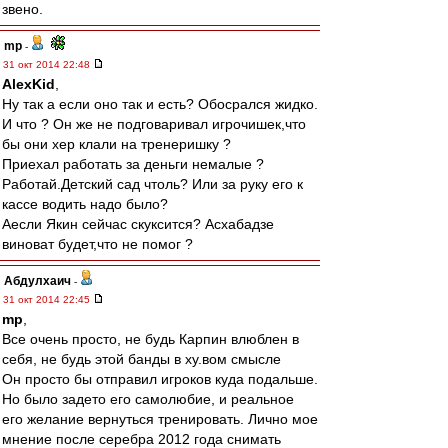
звено.
mp
-
31 окт 2014 22:48
AlexKid
,
Ну так а если оно так и есть? Обосрался жидко.
И что ? Он же не подговаривал игрочишек,что
бы они хер клали на тренеришку ?
Приехал работать за деньги немалые ?
Работай.Детский сад чтоль? Или за руку его к
кассе водить надо было?
Аесли Якин сейчас скуксится? Асхабадзе
виноват будет,что не помог ?
Абдулхаич
-
31 окт 2014 22:45
mp
,
Все очень просто, не будь Карпин влюблен в
себя, не будь этой банды в ху.вом смысле
Он просто бы отправил игроков куда подальше.
Но было задето его самолюбие, и реальное
его желание вернуться тренировать. Лично мое
мнение после серебра 2012 года снимать