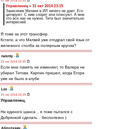
31 окт 2014 23:35
Управленец » 31 окт 2014 23:15
Занесение Матвея в ИЛ ничего не дает. Его
цитируют. С ним спорят или плюсуют. А мне
это все нах не нужно. Тити был значительно
интересней.
Я тоже за этот трансфер.
Кстати, а что Матвей уже отодрал свой язык от
железного столба за полярным кругом?
naivniy
-
31 окт 2014 23:35
Если мне память не изменяет, то Валера не
убирал Титова. Карпин пришел, когда Егора
уже не было в клубе.
Los
-
31 окт 2014 23:25
Управленец
,
Ни единого шанса .. я тоже пытался с
Добрянкой сделать .. бесполезно )
Абдулхаич
-