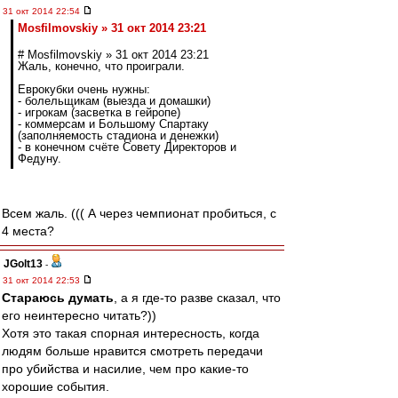
31 окт 2014 22:54
Mosfilmovskiy » 31 окт 2014 23:21
# Mosfilmovskiy » 31 окт 2014 23:21
Жаль, конечно, что проиграли.
Еврокубки очень нужны:
- болельщикам (выезда и домашки)
- игрокам (засветка в гейропе)
- коммерсам и Большому Спартаку
(заполняемость стадиона и денежки)
- в конечном счёте Совету Директоров и
Федуну.
Всем жаль. ((( А через чемпионат пробиться, с
4 места?
JGolt13
-
31 окт 2014 22:53
Стараюсь думать
, а я где-то разве сказал, что
его неинтересно читать?))
Хотя это такая спорная интересность, когда
людям больше нравится смотреть передачи
про убийства и насилие, чем про какие-то
хорошие события.