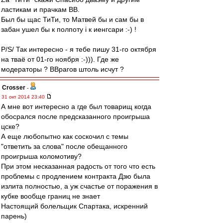
ластикам и прачкам ВВ.
Был бы щас ТиТи, то Матвей бы и сам бы в
забан ушел бы к полпоту i к иенгсари :-) !
P/S/ Так интересно - я тебе пишу 31-го октября
на тваё от 01-го ноября :-))). Где же
модераторы ? ВВрагов штоль исчут ?
Crosser
-
31 окт 2014 23:40
А мне вот интересно а где был товарищ когда
обосрался после предсказанного проигрыша
цске?
А еще любопытно как соскочил с темы
"ответить за слова" после обещанного
проигрыша коломотиву?
При этом несказанная радость от того что есть
проблемы с продлением контракта Дзю была
излита полностью, а уж счастье от поражения в
кубке вообще границ не знает
Настоящий болельщик Спартака, искренний
парень)