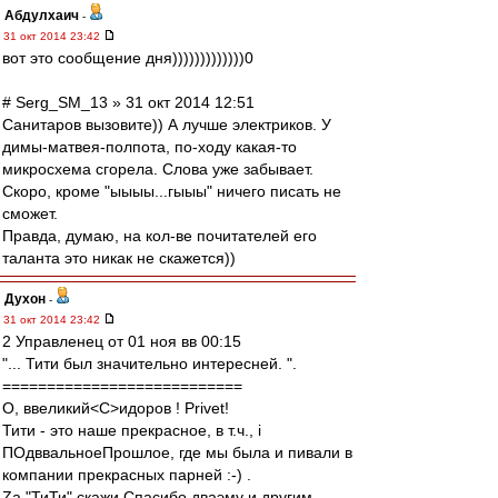
Абдулхаич
-
31 окт 2014 23:42
вот это сообщение дня)))))))))))))0
# Serg_SM_13 » 31 окт 2014 12:51
Санитаров вызовите)) А лучше электриков. У
димы-матвея-полпота, по-ходу какая-то
микросхема сгорела. Слова уже забывает.
Скоро, кроме "ыыыы...гыыы" ничего писать не
сможет.
Правда, думаю, на кол-ве почитателей его
таланта это никак не скажется))
Духон
-
31 окт 2014 23:42
2 Управленец от 01 ноя вв 00:15
"... Тити был значительно интересней. ".
===========================
О, ввеликий<C>идоров ! Privet!
Тити - это наше прекрасное, в т.ч., i
ПОдввальноеПрошлое, где мы была и пивали в
компании прекрасных парней :-) .
Zа "ТиТи" скажи Спасибо дваэму и другим