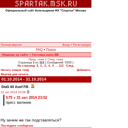
Официальный сайт болельщиков ФК "Спартак" Москва
Полная версия
Вход
•
Регистрация
FAQ
•
Поиск
Общение на сайте
Гостевая книга ВВ
»
Пред. тема
|
След. тема
Страница
1
из
112
[ Сообщений: 5555 ]
На страницу
1
,
2
,
3
,
4
,
5
...
112
След.
Начать новую тему
Добавить
Версия для печати
01.10.2014 - 31.10.2014
StuG 40 Ausf F/8
-
31 окт 2014 23:58
S75 » 31 окт 2014 23:52
пресс матвеев
Ну зачем же так подставляться?
Последнее сообщение