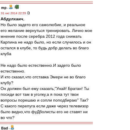
mp
-
31 окт 2014 22:55
Абдулхаич
,
Но было задето его самолюбие, и реальное
его желание вернуться тренировать. Лично мое
мнение после серебра 2012 года снимать
Карпина не надо было, но если случилось и он
остался в клубе, то будь добр делать во благо
клуба
Не надо было естественно.И задето было
естественно.
И кто сказал,что отставка Эмери не во благо
клубу?
Он должен был ему сказать;"Унай! Братан! Ты
посиди вот там в уголку,а я пока тут твои
вопросы порешаю и сопли поподбираю" Так?
С какого перепуга если даже через телевизор
было видно,что фуДболисты его не ставят ни
во что?
Bad
-