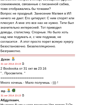
сокнижников, связанные с писаниной сабжа,
тоже отображались бы точками?
Вопрос не праздный. Занесение Матвея в ИЛ
ничего не дает. Его цитируют. С ним спорят или
плюсуют. А мне это все нах не нужно. Тити был
значительно интересней. Тот приводил
доводы, статистику. Спорные. Но было хоть
над чем подумать и, с чем подумав, не
согласится . А этот просто порет всякую хуергу.
Безостановочно. Безапелляционно.
Безграмотно.
Духон
-
31 окт 2014 23:15
2 Boobooka от 31 окт вв 23:16
".. Просветите. "
=======================
Много хочешь - Мало получишь :-))) !
mp
-
31 окт 2014 23:15
Абдулхаич
,
Ну такое было у него решение.Что теперь? От