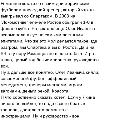
Романцев кстати со своим доисторическим
футболом последний тренер, который что-то
выигрывал со Спартаком. В 2003 на
"Локомотиве" еле-еле Ростов обыграли 1-0 в
финале кубка. На секторе еще Олег Иваныча
вспоминали в суе не самыми лестными
эпитетами. Что же это мол делается такое, где
разгром, мы Спартака а вы г.. Ростов. Да и на
ВВ в ту пору Романцев не в почете был. Игра
говно, целый год без чемпионства, руководство
вон.
Ну а дальше все понятно, Олег Иваныча сняли,
современный футбол, эффективный
менеджмент, тренеры мешками, игроки
вагонами, деньги рекой. Красота!
Я что собственно сказать хотел. Если у Якина
ничего не выйдет, то надо своего брать в
тренера, достала эта ромашка с
иностранцами. Ну и руководство - вон!
mp
-
31 окт 2014 22:36
Абдулхаич
,