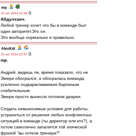
mp
-
31 окт 2014 22:59
Абдулхаич
,
Любой тренер хочет что бы в команде был
один авторитет.Это он.
Это вообще нормально и правильно.
AlexKid
-
31 окт 2014 22:57
mp
,
Андрей, видишь ли, время показало, что не
Эмери обосрался, а обосралась команда,
усиленно подкармливаемая Карпиным
слабительным.
Эмери просто вынесло потоком диареи.
Создать невыносимые условия для работы,
устраниться от решения любых конфликтных
ситуаций в команде (ты директор или кто?), а
потом самолично запалится той эпической
фразой "вы хотели тренера?".