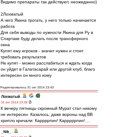
Видимо препараты так действуют, неожиданно)
2Лохматый
А чего Якина трогать, у него только начинается
работа
Для себя выводы по нужности Якина для Ру в
Спартаке буду делать после трансферного
окна
Купят ему игроков - значит нужен и стоит
требовать результатов
Не купят - можно расслабиться и ждать когда
он уйдет в Галатасарай или другой клуб, благо
интересен он много кому
Редактировалось 31 окт 2014 23:43
Лохматый
-
31 окт 2014 23:39
К вечеру пятницы скромный Мурат стал никому
не интересен. Казалось, даже вороны над ВВ
хрипло кричали: Каррррпин! Карррррпин!....
_Nik_
-