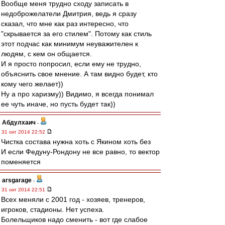
Вообще меня трудно сходу записать в
недоброжелатели Дмитрия, ведь я сразу
сказал, что мне как раз интересно, что
"скрывается за его стилем". Потому как стиль
этот подчас как минимум неуважителен к
людям, с кем он общается.
И я просто попросил, если ему не трудно,
объяснить свое мнение. А там видно будет, кто
кому чего желает))
Ну а про харизму)) Видимо, я всегда понимал
ее чуть иначе, но пусть будет так))
Абдулхаич
-
31 окт 2014 22:52
Чистка состава нужна хоть с Якином хоть без
И если Федуну-Рондону не все равно, то вектор
поменяется
arsgarage
-
31 окт 2014 22:51
Всех меняли с 2001 год - хозяев, тренеров,
игроков, стадионы. Нет успеха.
Болельщиков надо сменить - вот где слабое