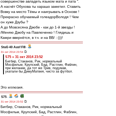
совершенстве авладеть языком мата и пата ".
А насчёт Обухова ты харашо заметил. Ставить
Вовку на место Тёмы и наигрывать в Основе !
Прекрасно обучаемый голеадорВолодя ! Чем
он хуже Дзубы ?
А до Мовсесяна Дзюбе - как до 1-й звезды !
/Меняю Дзюбу на Павлюченко ! Глядишь и
Камри ввернётся, в т.ч. и на ВВ/ :-)))!
StuG 40 Ausf F/8
-
31 окт 2014 23:54
S75 » 31 окт 2014 23:52
Бигбир, Стаканов, Рик, нормальный
Мосфильм, Крупский, Бад, Растлин, Фаблин,
при желании, да тот же Трив, подумав,
укатали бы ДимуМатвея, чисто за футбол.
Это иллюзия.
S75
-
31 окт 2014 23:52
Бигбир, Стаканов, Рик, нормальный
Мосфильм, Крупский, Бад, Растлин, Фаблин,