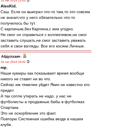
31 окт 2014 23:03
AlexKid
,
Саш. Если он выиграл что-то там,то это совсем
не значит,что у него обязательно что-то
получилось бы тут.
С карпиным,без Карпина,с кем угодно.
Не смог он справиться с коллективом,не смог
заставить слушать,не смог заставить уважать
себя и свои взгляды. Все его косяки.Личные.
Абдулхаич
-
31 окт 2014 23:02
mp
,
Наши кумиры как показывает время вообще
никого не ставят ни во что.
Сейчас им тяжелее уйдет Якин не известно кто
придет.
А так сопли утирать не надо, у нас не
футболисты а продажные бабы в футболках
Спартака.
Это не оскорбление это факт.
Повторю Системная ошибка везде в нашем
клубе.