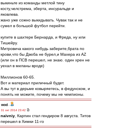
выкиньте из команды метлой тину
косту,челстрема, эберта, инсуральде и
яковлева.
жано уже сожно выкидывать. Чувак так и не
сумел в большой футбол перейти.
купите в шахтере Бернарда, и Фреда, ну или
Тишейру.
Митровича какого нибудь заберите,брата по
крови,что бы Дзюба не бурел,и Махера из АZ
(или он в ПСВ перешел, не знаю. один хрен не
уехал в миланы вроде)
Миллионов 60-65.
Вот и материал приличный будет.
А вы тут в дерьме ковыряетесь, в федунском, и
понять не можите, почему мы не чемпионы.
wod
-
31 окт 2014 23:42
naivniy
, Карпин стал гендиром 8 августа. Титов
перешел в Химки 11-го