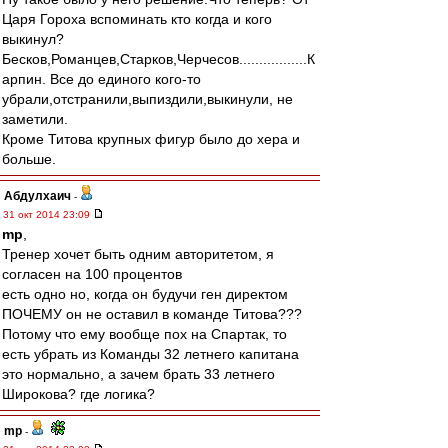
Царя Гороха вспоминать кто когда и кого
выкинул?
Бесков,Романцев,Старков,Черчесов.................К
арпин. Все до единого кого-то
убрали,отстранили,выпиздили,выкинули, не
заметили.
Кроме Титова крупных фигур было до хера и
больше.
Абдулхаич
-
31 окт 2014 23:09
mp
,
Тренер хочет быть одним авторитетом, я
согласен на 100 процентов
есть одно но, когда он будучи ген директом
ПОЧЕМУ он не оставил в команде Титова???
Потому что ему вообще пох на Спартак, то
есть убрать из Команды 32 летнего капитана
это нормально, а зачем брать 33 летнего
Широкова? где логика?
mp
-