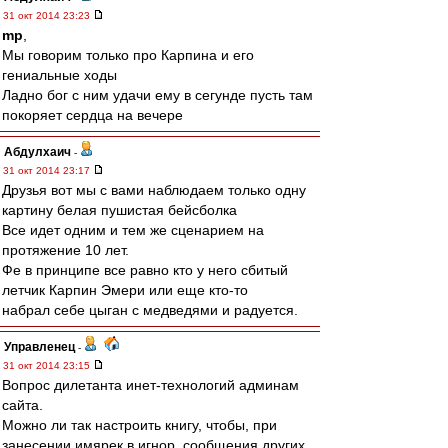
31 окт 2014 23:23
mp
,
Мы говорим только про Карпина и его
гениальные ходы
Ладно бог с ним удачи ему в сегунде пусть там
покоряет сердца на вечере
Абдулхаич
-
31 окт 2014 23:17
Друзья вот мы с вами наблюдаем только одну
картину белая пушистая бейсболка
Все идет одним и тем же сценарием на
протяжение 10 лет.
Фе в принципе все равно кто у него сбитый
летчик Карпин Эмери или еще кто-то
набрал себе цыган с медведями и радуется.
Управленец
-
31 окт 2014 23:15
Вопрос дилетанта инет-технологий админам
сайта.
Можно ли так настроить книгу, чтобы, при
занесении имярек в игнор, сообщения других