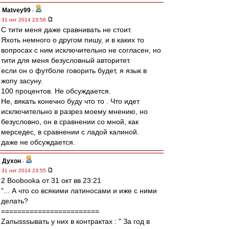
Matvey99
-
31 окт 2014 23:56
С тити меня даже сравнивать не стоит.
Яхоть немного о другом пишу, и в каких то
вопросах с ним исключительно не согласен, но
тити для меня безусловный авторитет.
если он о футболе говорить будет, я язык в
жопу засуну.
100 процентов. Не обсуждается.
Не, вякать конечно буду что то . Что идет
исключительно в разрез моему мнению, но
безусловно, он в сравнении со мной, как
мерседес, в сравнении с ладой калиной.
даже не обсуждается.
Духон
-
31 окт 2014 23:55
2 Boobooka от 31 окт вв 23:21
"... А что со всякими латиносами и иже с ними
делать?
========================
Zапыsssывать у них в контрактах : " За год в