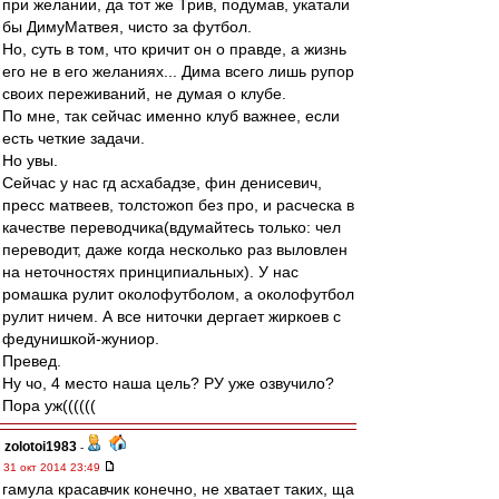
при желании, да тот же Трив, подумав, укатали
бы ДимуМатвея, чисто за футбол.
Но, суть в том, что кричит он о правде, а жизнь
его не в его желаниях... Дима всего лишь рупор
своих переживаний, не думая о клубе.
По мне, так сейчас именно клуб важнее, если
есть четкие задачи.
Но увы.
Сейчас у нас гд асхабадзе, фин денисевич,
пресс матвеев, толстожоп без про, и расческа в
качестве переводчика(вдумайтесь только: чел
переводит, даже когда несколько раз выловлен
на неточностях принципиальных). У нас
ромашка рулит околофутболом, а околофутбол
рулит ничем. А все ниточки дергает жиркоев с
федунишкой-жуниор.
Превед.
Ну чо, 4 место наша цель? РУ уже озвучило?
Пора уж((((((
zolotoi1983
-
31 окт 2014 23:49
гамула красавчик конечно, не хватает таких, ща