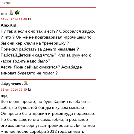
звено.
mp
-
31 окт 2014 22:48
AlexKid
,
Ну так а если оно так и есть? Обосрался жидко.
И что ? Он же не подговаривал игрочишек,что
бы они хер клали на тренеришку ?
Приехал работать за деньги немалые ?
Работай.Детский сад чтоль? Или за руку его к
кассе водить надо было?
Аесли Якин сейчас скуксится? Асхабадзе
виноват будет,что не помог ?
Абдулхаич
-
31 окт 2014 22:45
mp
,
Все очень просто, не будь Карпин влюблен в
себя, не будь этой банды в ху.вом смысле
Он просто бы отправил игроков куда подальше.
Но было задето его самолюбие, и реальное
его желание вернуться тренировать. Лично мое
мнение после серебра 2012 года снимать