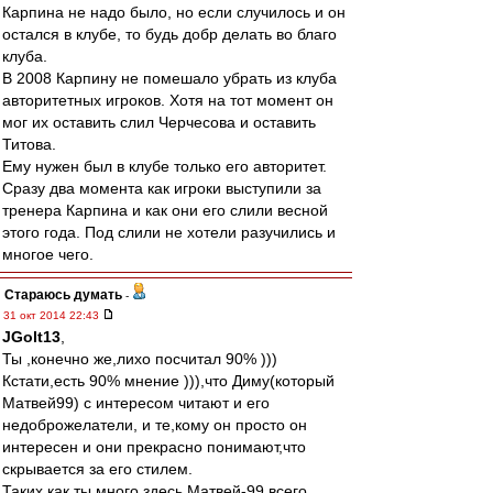
Карпина не надо было, но если случилось и он
остался в клубе, то будь добр делать во благо
клуба.
В 2008 Карпину не помешало убрать из клуба
авторитетных игроков. Хотя на тот момент он
мог их оставить слил Черчесова и оставить
Титова.
Ему нужен был в клубе только его авторитет.
Сразу два момента как игроки выступили за
тренера Карпина и как они его слили весной
этого года. Под слили не хотели разучились и
многое чего.
Стараюсь думать
-
31 окт 2014 22:43
JGolt13
,
Ты ,конечно же,лихо посчитал 90% )))
Кстати,есть 90% мнение ))),что Диму(который
Матвей99) с интересом читают и его
недоброжелатели, и те,кому он просто он
интересен и они прекрасно понимают,что
скрывается за его стилем.
Таких как ты много здесь,Матвей-99 всего