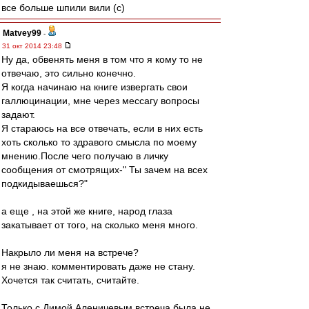
все больше шпили вили (с)
Matvey99
-
31 окт 2014 23:48
Ну да, обвенять меня в том что я кому то не
отвечаю, это сильно конечно.
Я когда начинаю на книге извергать свои
галлюцинации, мне через мессагу вопросы
задают.
Я стараюсь на все отвечать, если в них есть
хоть сколько то здравого смысла по моему
мнению.После чего получаю в личку
сообщения от смотрящих-" Ты зачем на всех
подкидываешься?"
а еще , на этой же книге, народ глаза
закатывает от того, на сколько меня много.
Накрыло ли меня на встрече?
я не знаю. комментировать даже не стану.
Хочется так считать, считайте.
Только с Димой Аленичевым встреча была не