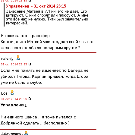
31 окт 2014 23:35
Управленец » 31 окт 2014 23:15
Занесение Матвея в ИЛ ничего не дает. Его
цитируют. С ним спорят или плюсуют. А мне
это все нах не нужно. Тити был значительно
интересней.
Я тоже за этот трансфер.
Кстати, а что Матвей уже отодрал свой язык от
железного столба за полярным кругом?
naivniy
-
31 окт 2014 23:35
Если мне память не изменяет, то Валера не
убирал Титова. Карпин пришел, когда Егора
уже не было в клубе.
Los
-
31 окт 2014 23:25
Управленец
,
Ни единого шанса .. я тоже пытался с
Добрянкой сделать .. бесполезно )
Абдулхаич
-