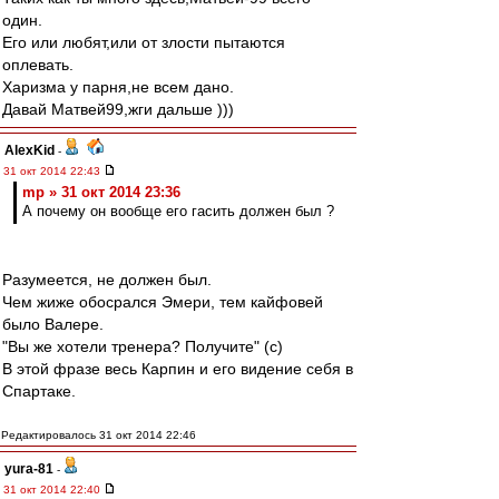
один.
Его или любят,или от злости пытаются
оплевать.
Харизма у парня,не всем дано.
Давай Матвей99,жги дальше )))
AlexKid
-
31 окт 2014 22:43
mp » 31 окт 2014 23:36
А почему он вообще его гасить должен был ?
Разумеется, не должен был.
Чем жиже обосрался Эмери, тем кайфовей
было Валере.
"Вы же хотели тренера? Получите" (c)
В этой фразе весь Карпин и его видение себя в
Спартаке.
Редактировалось 31 окт 2014 22:46
yura-81
-
31 окт 2014 22:40