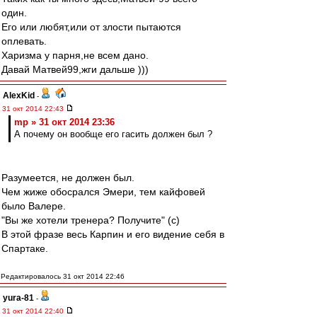
один.
Его или любят,или от злости пытаются
оплевать.
Харизма у парня,не всем дано.
Давай Матвей99,жги дальше )))
AlexKid
-
31 окт 2014 22:43
mp » 31 окт 2014 23:36
А почему он вообще его гасить должен был ?
Разумеется, не должен был.
Чем жиже обосрался Эмери, тем кайфовей
было Валере.
"Вы же хотели тренера? Получите" (c)
В этой фразе весь Карпин и его видение себя в
Спартаке.
Редактировалось 31 окт 2014 22:46
yura-81
-
31 окт 2014 22:40