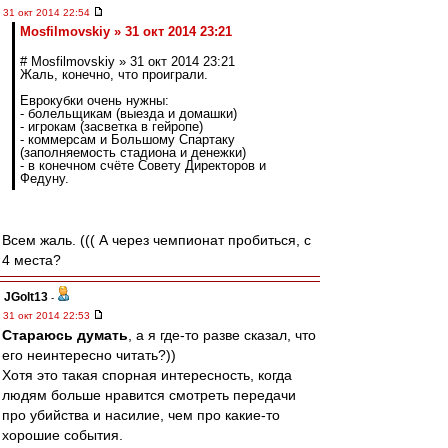
31 окт 2014 22:54
Mosfilmovskiy » 31 окт 2014 23:21
# Mosfilmovskiy » 31 окт 2014 23:21
Жаль, конечно, что проиграли.
Еврокубки очень нужны:
- болельщикам (выезда и домашки)
- игрокам (засветка в гейропе)
- коммерсам и Большому Спартаку
(заполняемость стадиона и денежки)
- в конечном счёте Совету Директоров и
Федуну.
Всем жаль. ((( А через чемпионат пробиться, с
4 места?
JGolt13
-
31 окт 2014 22:53
Стараюсь думать
, а я где-то разве сказал, что
его неинтересно читать?))
Хотя это такая спорная интересность, когда
людям больше нравится смотреть передачи
про убийства и насилие, чем про какие-то
хорошие события.