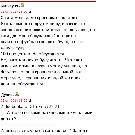
Matvey99
-
31 окт 2014 23:56
С тити меня даже сравнивать не стоит.
Яхоть немного о другом пишу, и в каких то
вопросах с ним исключительно не согласен, но
тити для меня безусловный авторитет.
если он о футболе говорить будет, я язык в
жопу засуну.
100 процентов. Не обсуждается.
Не, вякать конечно буду что то . Что идет
исключительно в разрез моему мнению, но
безусловно, он в сравнении со мной, как
мерседес, в сравнении с ладой калиной.
даже не обсуждается.
Духон
-
31 окт 2014 23:55
2 Boobooka от 31 окт вв 23:21
"... А что со всякими латиносами и иже с ними
делать?
========================
Zапыsssывать у них в контрактах : " За год в