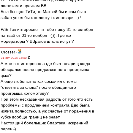
ластикам и прачкам ВВ.
Был бы щас ТиТи, то Матвей бы и сам бы в
забан ушел бы к полпоту i к иенгсари :-) !
P/S/ Так интересно - я тебе пишу 31-го октября
на тваё от 01-го ноября :-))). Где же
модераторы ? ВВрагов штоль исчут ?
Crosser
-
31 окт 2014 23:40
А мне вот интересно а где был товарищ когда
обосрался после предсказанного проигрыша
цске?
А еще любопытно как соскочил с темы
"ответить за слова" после обещанного
проигрыша коломотиву?
При этом несказанная радость от того что есть
проблемы с продлением контракта Дзю была
излита полностью, а уж счастье от поражения в
кубке вообще границ не знает
Настоящий болельщик Спартака, искренний
парень)