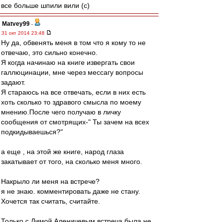
все больше шпили вили (с)
Matvey99
-
31 окт 2014 23:48
Ну да, обвенять меня в том что я кому то не
отвечаю, это сильно конечно.
Я когда начинаю на книге извергать свои
галлюцинации, мне через мессагу вопросы
задают.
Я стараюсь на все отвечать, если в них есть
хоть сколько то здравого смысла по моему
мнению.После чего получаю в личку
сообщения от смотрящих-" Ты зачем на всех
подкидываешься?"
а еще , на этой же книге, народ глаза
закатывает от того, на сколько меня много.
Накрыло ли меня на встрече?
я не знаю. комментировать даже не стану.
Хочется так считать, считайте.
Только с Димой Аленичевым встреча была не