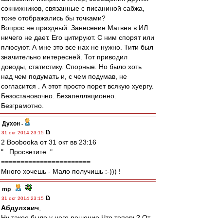
сокнижников, связанные с писаниной сабжа,
тоже отображались бы точками?
Вопрос не праздный. Занесение Матвея в ИЛ
ничего не дает. Его цитируют. С ним спорят или
плюсуют. А мне это все нах не нужно. Тити был
значительно интересней. Тот приводил
доводы, статистику. Спорные. Но было хоть
над чем подумать и, с чем подумав, не
согласится . А этот просто порет всякую хуергу.
Безостановочно. Безапелляционно.
Безграмотно.
Духон
-
31 окт 2014 23:15
2 Boobooka от 31 окт вв 23:16
".. Просветите. "
=======================
Много хочешь - Мало получишь :-))) !
mp
-
31 окт 2014 23:15
Абдулхаич
,
Ну такое было у него решение.Что теперь? От