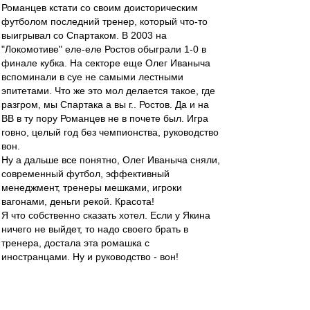
Романцев кстати со своим доисторическим
футболом последний тренер, который что-то
выигрывал со Спартаком. В 2003 на
"Локомотиве" еле-еле Ростов обыграли 1-0 в
финале кубка. На секторе еще Олег Иваныча
вспоминали в суе не самыми лестными
эпитетами. Что же это мол делается такое, где
разгром, мы Спартака а вы г.. Ростов. Да и на
ВВ в ту пору Романцев не в почете был. Игра
говно, целый год без чемпионства, руководство
вон.
Ну а дальше все понятно, Олег Иваныча сняли,
современный футбол, эффективный
менеджмент, тренеры мешками, игроки
вагонами, деньги рекой. Красота!
Я что собственно сказать хотел. Если у Якина
ничего не выйдет, то надо своего брать в
тренера, достала эта ромашка с
иностранцами. Ну и руководство - вон!
mp
-
31 окт 2014 22:36
Абдулхаич
,