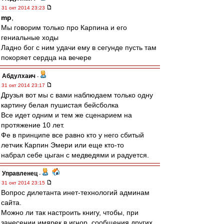
31 окт 2014 23:23
mp
,
Мы говорим только про Карпина и его
гениальные ходы
Ладно бог с ним удачи ему в сегунде пусть там
покоряет сердца на вечере
Абдулхаич
-
31 окт 2014 23:17
Друзья вот мы с вами наблюдаем только одну
картину белая пушистая бейсболка
Все идет одним и тем же сценарием на
протяжение 10 лет.
Фе в принципе все равно кто у него сбитый
летчик Карпин Эмери или еще кто-то
набрал себе цыган с медведями и радуется.
Управленец
-
31 окт 2014 23:15
Вопрос дилетанта инет-технологий админам
сайта.
Можно ли так настроить книгу, чтобы, при
занесении имярек в игнор, сообщения других