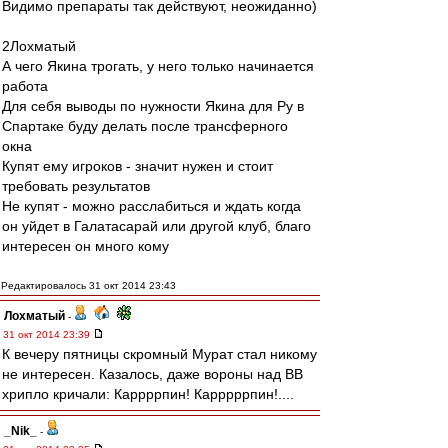
Видимо препараты так действуют, неожиданно)
2Лохматый
А чего Якина трогать, у него только начинается
работа
Для себя выводы по нужности Якина для Ру в
Спартаке буду делать после трансферного
окна
Купят ему игроков - значит нужен и стоит
требовать результатов
Не купят - можно расслабиться и ждать когда
он уйдет в Галатасарай или другой клуб, благо
интересен он много кому
Редактировалось 31 окт 2014 23:43
Лохматый
-
31 окт 2014 23:39
К вечеру пятницы скромный Мурат стал никому
не интересен. Казалось, даже вороны над ВВ
хрипло кричали: Каррррпин! Карррррпин!....
_Nik_
-