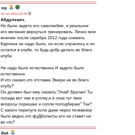
mp
-
31 окт 2014 22:55
Абдулхаич
,
Но было задето его самолюбие, и реальное
его желание вернуться тренировать. Лично мое
мнение после серебра 2012 года снимать
Карпина не надо было, но если случилось и он
остался в клубе, то будь добр делать во благо
клуба
Не надо было естественно.И задето было
естественно.
И кто сказал,что отставка Эмери не во благо
клубу?
Он должен был ему сказать;"Унай! Братан! Ты
посиди вот там в уголку,а я пока тут твои
вопросы порешаю и сопли поподбираю" Так?
С какого перепуга если даже через телевизор
было видно,что фуДболисты его не ставят ни
во что?
Bad
-