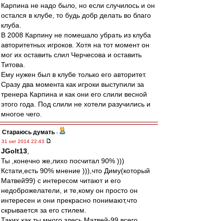
Карпина не надо было, но если случилось и он
остался в клубе, то будь добр делать во благо
клуба.
В 2008 Карпину не помешало убрать из клуба
авторитетных игроков. Хотя на тот момент он
мог их оставить слил Черчесова и оставить
Титова.
Ему нужен был в клубе только его авторитет.
Сразу два момента как игроки выступили за
тренера Карпина и как они его слили весной
этого года. Под слили не хотели разучились и
многое чего.
Стараюсь думать
-
31 окт 2014 22:43
JGolt13
,
Ты ,конечно же,лихо посчитал 90% )))
Кстати,есть 90% мнение ))),что Диму(который
Матвей99) с интересом читают и его
недоброжелатели, и те,кому он просто он
интересен и они прекрасно понимают,что
скрывается за его стилем.
Таких как ты много здесь,Матвей-99 всего