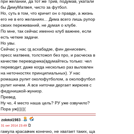
при желании, да тот же Трив, подумав, укатали
бы ДимуМатвея, чисто за футбол.
Но, суть в том, что кричит он о правде, а жизнь
его не в его желаниях... Дима всего лишь рупор
своих переживаний, не думая о клубе.
По мне, так сейчас именно клуб важнее, если
есть четкие задачи.
Но увы.
Сейчас у нас гд асхабадзе, фин денисевич,
пресс матвеев, толстожоп без про, и расческа в
качестве переводчика(вдумайтесь только: чел
переводит, даже когда несколько раз выловлен
на неточностях принципиальных). У нас
ромашка рулит околофутболом, а околофутбол
рулит ничем. А все ниточки дергает жиркоев с
федунишкой-жуниор.
Превед.
Ну чо, 4 место наша цель? РУ уже озвучило?
Пора уж((((((
zolotoi1983
-
31 окт 2014 23:49
гамула красавчик конечно, не хватает таких, ща