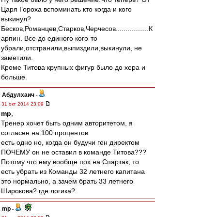
Царя Гороха вспоминать кто когда и кого
выкинул?
Бесков,Романцев,Старков,Черчесов.................К
арпин. Все до единого кого-то
убрали,отстранили,выпиздили,выкинули, не
заметили.
Кроме Титова крупных фигур было до хера и
больше.
Абдулхаич
-
31 окт 2014 23:09
mp
,
Тренер хочет быть одним авторитетом, я
согласен на 100 процентов
есть одно но, когда он будучи ген директом
ПОЧЕМУ он не оставил в команде Титова???
Потому что ему вообще пох на Спартак, то
есть убрать из Команды 32 летнего капитана
это нормально, а зачем брать 33 летнего
Широкова? где логика?
mp
-