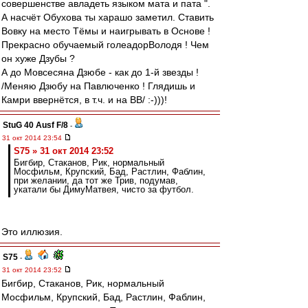
совершенстве авладеть языком мата и пата ".
А насчёт Обухова ты харашо заметил. Ставить
Вовку на место Тёмы и наигрывать в Основе !
Прекрасно обучаемый голеадорВолодя ! Чем
он хуже Дзубы ?
А до Мовсесяна Дзюбе - как до 1-й звезды !
/Меняю Дзюбу на Павлюченко ! Глядишь и
Камри ввернётся, в т.ч. и на ВВ/ :-)))!
StuG 40 Ausf F/8
-
31 окт 2014 23:54
S75 » 31 окт 2014 23:52
Бигбир, Стаканов, Рик, нормальный
Мосфильм, Крупский, Бад, Растлин, Фаблин,
при желании, да тот же Трив, подумав,
укатали бы ДимуМатвея, чисто за футбол.
Это иллюзия.
S75
-
31 окт 2014 23:52
Бигбир, Стаканов, Рик, нормальный
Мосфильм, Крупский, Бад, Растлин, Фаблин,