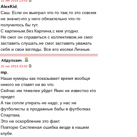
31 окт 2014 23:03
AlexKid
,
Саш. Если он выиграл что-то там,то это совсем
не значит,что у него обязательно что-то
получилось бы тут.
С карпиным,без Карпина,с кем угодно.
Не смог он справиться с коллективом,не смог
заставить слушать,не смог заставить уважать
себя и свои взгляды. Все его косяки.Личные.
Абдулхаич
-
31 окт 2014 23:02
mp
,
Наши кумиры как показывает время вообще
никого не ставят ни во что.
Сейчас им тяжелее уйдет Якин не известно кто
придет.
А так сопли утирать не надо, у нас не
футболисты а продажные бабы в футболках
Спартака.
Это не оскорбление это факт.
Повторю Системная ошибка везде в нашем
клубе.