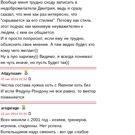
Вообще меня трудно сходу записать в
недоброжелатели Дмитрия, ведь я сразу
сказал, что мне как раз интересно, что
"скрывается за его стилем". Потому как стиль
этот подчас как минимум неуважителен к
людям, с кем он общается.
И я просто попросил, если ему не трудно,
объяснить свое мнение. А там видно будет, кто
кому чего желает))
Ну а про харизму)) Видимо, я всегда понимал
ее чуть иначе, но пусть будет так))
Абдулхаич
-
31 окт 2014 22:52
Чистка состава нужна хоть с Якином хоть без
И если Федуну-Рондону не все равно, то вектор
поменяется
arsgarage
-
31 окт 2014 22:51
Всех меняли с 2001 год - хозяев, тренеров,
игроков, стадионы. Нет успеха.
Болельщиков надо сменить - вот где слабое