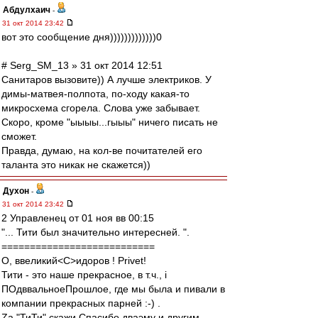
Абдулхаич
-
31 окт 2014 23:42
вот это сообщение дня)))))))))))))0
# Serg_SM_13 » 31 окт 2014 12:51
Санитаров вызовите)) А лучше электриков. У
димы-матвея-полпота, по-ходу какая-то
микросхема сгорела. Слова уже забывает.
Скоро, кроме "ыыыы...гыыы" ничего писать не
сможет.
Правда, думаю, на кол-ве почитателей его
таланта это никак не скажется))
Духон
-
31 окт 2014 23:42
2 Управленец от 01 ноя вв 00:15
"... Тити был значительно интересней. ".
===========================
О, ввеликий<C>идоров ! Privet!
Тити - это наше прекрасное, в т.ч., i
ПОдввальноеПрошлое, где мы была и пивали в
компании прекрасных парней :-) .
Zа "ТиТи" скажи Спасибо дваэму и другим