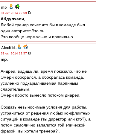
mp
-
31 окт 2014 22:59
Абдулхаич
,
Любой тренер хочет что бы в команде был
один авторитет.Это он.
Это вообще нормально и правильно.
AlexKid
-
31 окт 2014 22:57
mp
,
Андрей, видишь ли, время показало, что не
Эмери обосрался, а обосралась команда,
усиленно подкармливаемая Карпиным
слабительным.
Эмери просто вынесло потоком диареи.
Создать невыносимые условия для работы,
устраниться от решения любых конфликтных
ситуаций в команде (ты директор или кто?), а
потом самолично запалится той эпической
фразой "вы хотели тренера?".