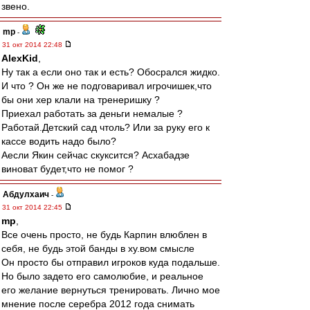
звено.
mp
-
31 окт 2014 22:48
AlexKid
,
Ну так а если оно так и есть? Обосрался жидко.
И что ? Он же не подговаривал игрочишек,что
бы они хер клали на тренеришку ?
Приехал работать за деньги немалые ?
Работай.Детский сад чтоль? Или за руку его к
кассе водить надо было?
Аесли Якин сейчас скуксится? Асхабадзе
виноват будет,что не помог ?
Абдулхаич
-
31 окт 2014 22:45
mp
,
Все очень просто, не будь Карпин влюблен в
себя, не будь этой банды в ху.вом смысле
Он просто бы отправил игроков куда подальше.
Но было задето его самолюбие, и реальное
его желание вернуться тренировать. Лично мое
мнение после серебра 2012 года снимать