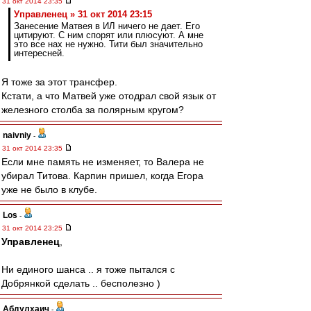
31 окт 2014 23:35
Управленец » 31 окт 2014 23:15
Занесение Матвея в ИЛ ничего не дает. Его
цитируют. С ним спорят или плюсуют. А мне
это все нах не нужно. Тити был значительно
интересней.
Я тоже за этот трансфер.
Кстати, а что Матвей уже отодрал свой язык от
железного столба за полярным кругом?
naivniy
-
31 окт 2014 23:35
Если мне память не изменяет, то Валера не
убирал Титова. Карпин пришел, когда Егора
уже не было в клубе.
Los
-
31 окт 2014 23:25
Управленец
,
Ни единого шанса .. я тоже пытался с
Добрянкой сделать .. бесполезно )
Абдулхаич
-