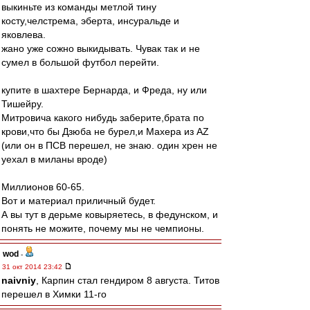
выкиньте из команды метлой тину
косту,челстрема, эберта, инсуральде и
яковлева.
жано уже сожно выкидывать. Чувак так и не
сумел в большой футбол перейти.
купите в шахтере Бернарда, и Фреда, ну или
Тишейру.
Митровича какого нибудь заберите,брата по
крови,что бы Дзюба не бурел,и Махера из АZ
(или он в ПСВ перешел, не знаю. один хрен не
уехал в миланы вроде)
Миллионов 60-65.
Вот и материал приличный будет.
А вы тут в дерьме ковыряетесь, в федунском, и
понять не можите, почему мы не чемпионы.
wod
-
31 окт 2014 23:42
naivniy
, Карпин стал гендиром 8 августа. Титов
перешел в Химки 11-го