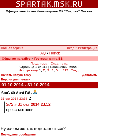
Официальный сайт болельщиков ФК "Спартак" Москва
Полная версия
Вход
•
Регистрация
FAQ
•
Поиск
Общение на сайте
Гостевая книга ВВ
»
Пред. тема
|
След. тема
Страница
1
из
112
[ Сообщений: 5555 ]
На страницу
1
,
2
,
3
,
4
,
5
...
112
След.
Начать новую тему
Добавить
Версия для печати
01.10.2014 - 31.10.2014
StuG 40 Ausf F/8
-
31 окт 2014 23:58
S75 » 31 окт 2014 23:52
пресс матвеев
Ну зачем же так подставляться?
Последнее сообщение