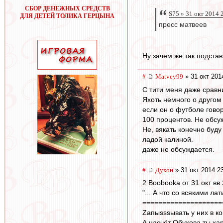
СБОР ДЕНЕЖНЫХ СРЕДСТВ
S75 » 31 окт 2014 
ДЛЯ ДЕТЕЙ ТОЛИКА ГЕРЦЫНА
пресс матвеев
Ну зачем же так подста
#
Matvey99
» 31 окт 201
С тити меня даже сравни
Яхоть немного о другом 
если он о футболе говори
100 процентов. Не обсу
Не, вякать конечно буду
ладой калиной.
даже не обсуждается.
#
Духон
» 31 окт 2014 2
2 Boobooka от 31 окт вв
"... А что со всякими л
====================
Zапыsssывать у них в ко
А насчёт Обухова ты ха