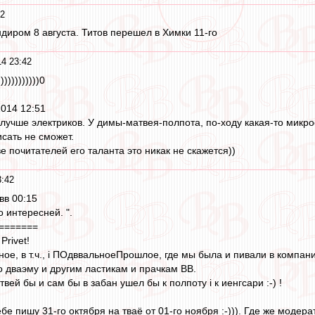
42
ндиром 8 августа. Титов перешел в Химки 11-го
14 23:42
)))))))))0
2014 12:51
 лучше электриков. У димы-матвея-полпота, по-ходу какая-то микро
сать не сможет.
е почитателей его таланта это никак не скажется))
3:42
вв 00:15
о интересней. ".
=======
Privet!
ное, в т.ч., i ПОдввальноеПрошлое, где мы была и пивали в компани
о дваэму и другим ластикам и прачкам ВВ.
вей бы и сам бы в забан ушел бы к полпоту i к иенгсари :-) !
тебе пишу 31-го октября на тваё от 01-го ноября :-))). Где же модер