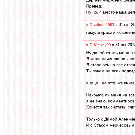
Превед.
Ну чо, 4 место наша цел
#
zolotoi1983
» 31 окт 2
гамула красавчик конечн
#
Matvey99
» 31 окт 201
Ну да, обвенять меня в 
Я когда начинаю на кни
Я стараюсь на все отве
Ты зачем на всех подки
а еще , на этой же книге
Накрыло ли меня на вс
я не знаю. комментирова
Хочется так считать, счи
Только с Димой Аленич
И с Стасом Черчесовым,