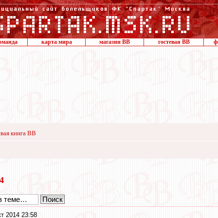
оманда
карта мира
магазин ВВ
гостевая ВВ
ф
вая книга ВВ
14
кт 2014 23:58