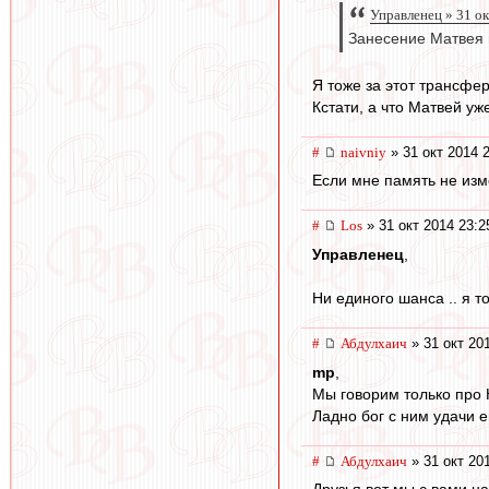
Управленец » 31 ок
Занесение Матвея в
Я тоже за этот трансфер
Кстати, а что Матвей уж
#
naivniy
» 31 окт 2014 
Если мне память не изме
#
Los
» 31 окт 2014 23:2
Управленец
,
Ни единого шанса .. я т
#
Абдулхаич
» 31 окт 20
mp
,
Мы говорим только про 
Ладно бог с ним удачи е
#
Абдулхаич
» 31 окт 20