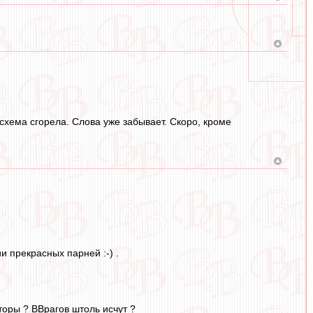
схема сгорела. Слова уже забывает. Скоро, кроме
и прекрасных парней :-) .
аторы ? ВВрагов штоль исчут ?