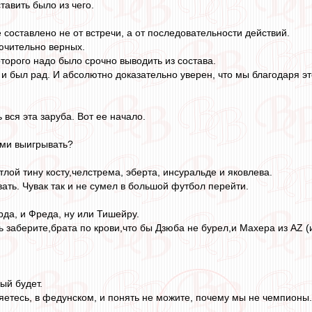
тавить было из чего.
 составлено не от встречи, а от последовательности действий.
ючительно верных.
оторого надо было срочно выводить из состава.
 и был рад. И абсолютно доказательно уверен, что мы благодаря эт
ь вся эта заруба. Вот ее начало.
ями выигрывать?
лой тину косту,челстрема, эберта, инсуральде и яковлева.
ать. Чувак так и не сумел в большой футбол перейти.
рда, и Фреда, ну или Тишейру.
ь заберите,брата по крови,что бы Дзюба не бурел,и Махера из АZ (
ый будет.
ряетесь, в федунском, и понять не можите, почему мы не чемпионы.