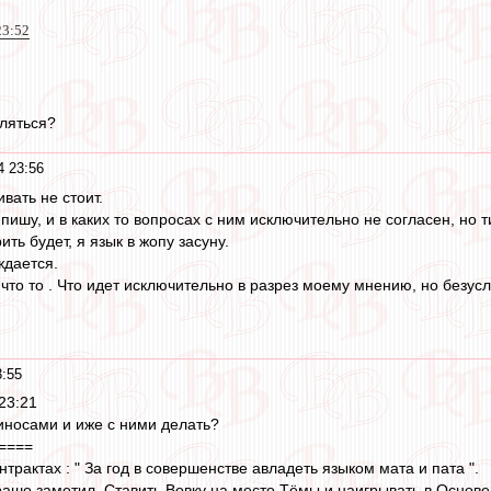
23:52
вляться?
4 23:56
вать не стоит.
пишу, и в каких то вопросах с ним исключительно не согласен, но 
ть будет, я язык в жопу засуну.
ждается.
 что то . Что идет исключительно в разрез моему мнению, но безусл
3:55
 23:21
атиносами и иже с ними делать?
====
нтрактах : " За год в совершенстве авладеть языком мата и пата ".
рашо заметил. Ставить Вовку на место Тёмы и наигрывать в Основе 