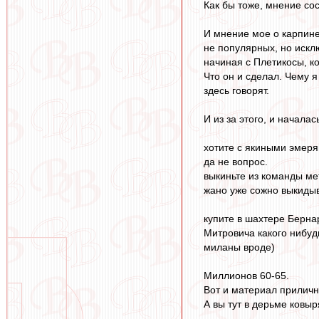
Как бы тоже, мнение сос
И мнение мое о карпине
не популярных, но искл
начиная с Плетикосы, к
Что он и сделал. Чему я
здесь говорят.
И из за этого, и началас
хотите с якиными эмер
да не вопрос.
выкиньте из команды мет
жано уже сожно выкидыв
купите в шахтере Берна
Митровича какого нибуд
миланы вроде)
Миллионов 60-65.
Вот и материал приличн
А вы тут в дерьме ковы