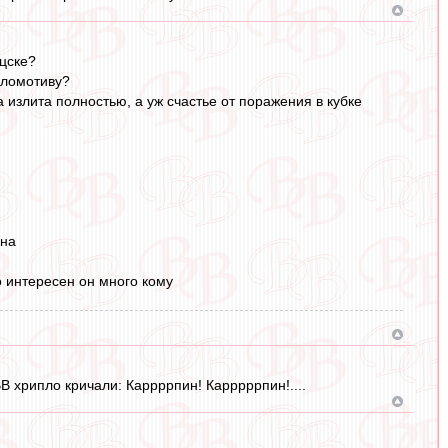
 цске?
оломотиву?
 излита полностью, а уж счастье от поражения в кубке
кна
о интересен он много кому
В хрипло кричали: Каррррпин! Карррррпин!....