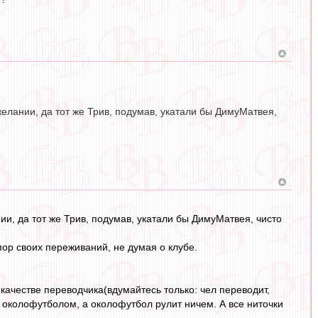
елании, да тот же Трив, подумав, укатали бы ДимуМатвея,
и, да тот же Трив, подумав, укатали бы ДимуМатвея, чисто
рупор своих переживаний, не думая о клубе.
 качестве переводчика(вдумайтесь только: чел переводит,
 околофутболом, а околофутбол рулит ничем. А все ниточки