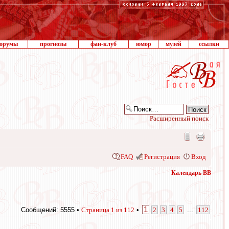
орумы
прогнозы
фан-клуб
юмор
музей
ссылки
Расширенный поиск
FAQ
Регистрация
Вход
Календарь ВВ
1
Сообщений: 5555 •
Страница
1
из
112
•
2
3
4
5
...
112