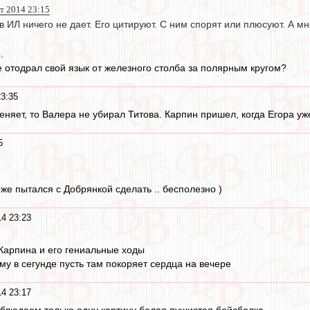
т 2014 23:15
 ИЛ ничего не дает. Его цитируют. С ним спорят или плюсуют. А мн
.
е отодрал свой язык от железного столба за полярным кругом?
23:35
няет, то Валера не убирал Титова. Карпин пришел, когда Егора уже
5
оже пытался с Добрянкой сделать .. бесполезно )
14 23:23
Карпина и его гениальные ходы
му в сегунде пусть там покоряет сердца на вечере
14 23:17