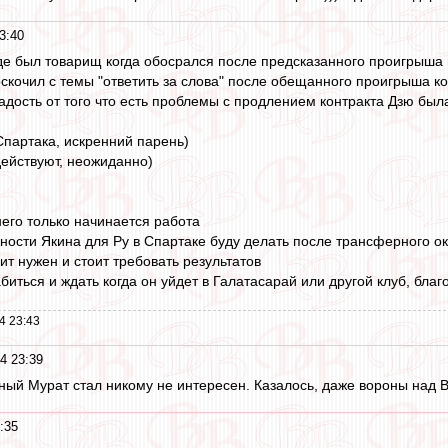
3:40
где был товарищ когда обосрался после предсказанного проигрыша
скочил с темы "ответить за слова" после обещанного проигрыша к
дость от того что есть проблемы с продлением контракта Дзю была
партака, искренний парень)
ействуют, неожиданно)
 него только начинается работа
ности Якина для Ру в Спартаке буду делать после трансферного о
чит нужен и стоит требовать результатов
биться и ждать когда он уйдет в Галатасарай или другой клуб, благ
4 23:43
4 23:39
ный Мурат стал никому не интересен. Казалось, даже вороны над В
:35