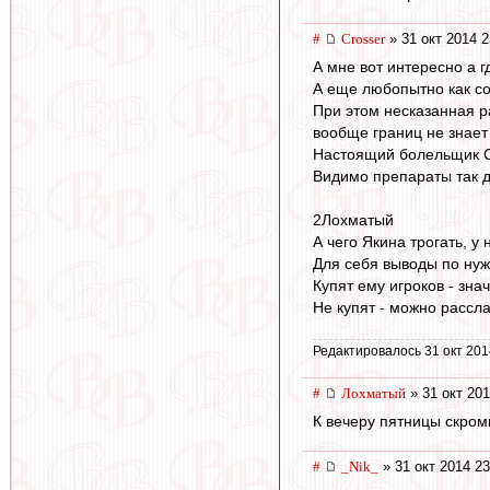
#
Crosser
» 31 окт 2014 2
А мне вот интересно а 
А еще любопытно как со
При этом несказанная ра
вообще границ не знает
Настоящий болельщик С
Видимо препараты так д
2Лохматый
А чего Якина трогать, у
Для себя выводы по нуж
Купят ему игроков - зна
Не купят - можно рассла
Редактировалось 31 окт 201
#
Лохматый
» 31 окт 201
К вечеру пятницы скром
#
_Nik_
» 31 окт 2014 23