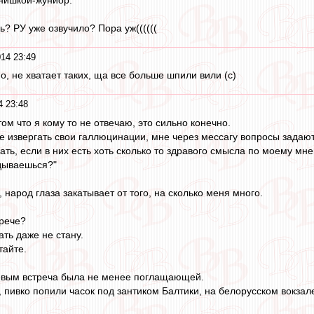
ь? РУ уже озвучило? Пора уж((((((
014 23:49
о, не хватает таких, ща все больше шпили вили (с)
4 23:48
том что я кому то не отвечаю, это сильно конечно.
ге извергать свои галлюцинации, мне через мессагу вопросы задают
чать, если в них есть хоть сколько то здравого смысла по моему м
дываешься?"
, народ глаза закатывает от того, на сколько меня много.
трече?
ть даже не стану.
тайте.
евым встреча была не менее поглащающей.
 пивко попили часок под зантиком Балтики, на белорусском вокзал