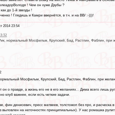
олеадорВолодя ! Чем он хуже Дзубы ?
как до 1-й звезды !
нко ! Глядишь и Камри ввернётся, в т.ч. и на ВВ/ :-)))!
кт 2014 23:54
23:52
Рик, нормальный Мосфильм, Крупский, Бад, Растлин, Фаблин, при ж
2
 нормальный Мосфильм, Крупский, Бад, Растлин, Фаблин, при желани
чит он о правде, а жизнь его не в его желаниях... Дима всего лишь 
но клуб важнее, если есть четкие задачи.
зе, фин денисевич, пресс матвеев, толстожоп без про, и расческа в
аз выловлен на неточностях принципиальных). У нас ромашка рулит
нишкой-жуниор.