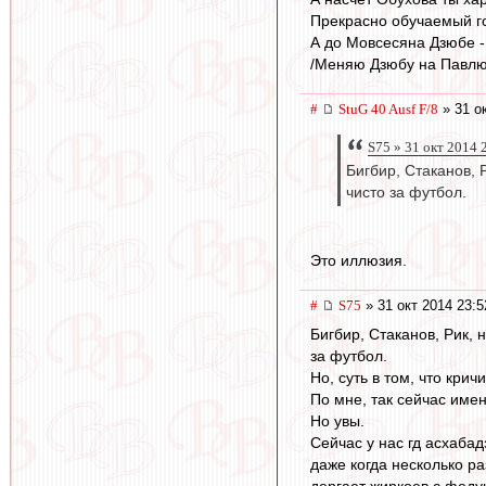
Прекрасно обучаемый г
А до Мовсесяна Дзюбе - 
/Меняю Дзюбу на Павлюче
#
StuG 40 Ausf F/8
» 31 о
S75 » 31 окт 2014 
Бигбир, Стаканов, 
чисто за футбол.
Это иллюзия.
#
S75
» 31 окт 2014 23:5
Бигбир, Стаканов, Рик,
за футбол.
Но, суть в том, что кри
По мне, так сейчас имен
Но увы.
Сейчас у нас гд асхабад
даже когда несколько р
дергает жиркоев с феду