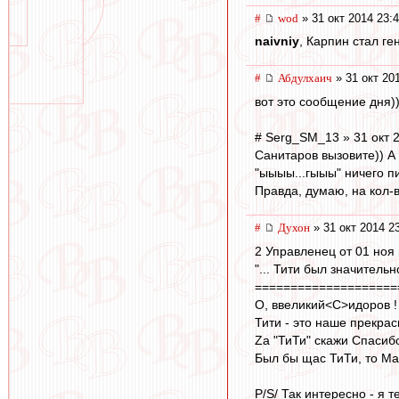
#
wod
» 31 окт 2014 23:
naivniy
, Карпин стал ге
#
Абдулхаич
» 31 окт 20
вот это сообщение дня))))
# Serg_SM_13 » 31 окт 
Санитаров вызовите)) А
"ыыыы...гыыы" ничего пи
Правда, думаю, на кол-в
#
Духон
» 31 окт 2014 2
2 Управленец от 01 ноя 
"... Тити был значительн
====================
О, ввеликий<C>идоров ! 
Тити - это наше прекрас
Zа "ТиТи" скажи Спасиб
Был бы щас ТиТи, то Мат
P/S/ Так интересно - я 