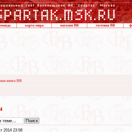
оманда
карта мира
магазин ВВ
гостевая ВВ
ф
вая книга ВВ
14
кт 2014 23:58