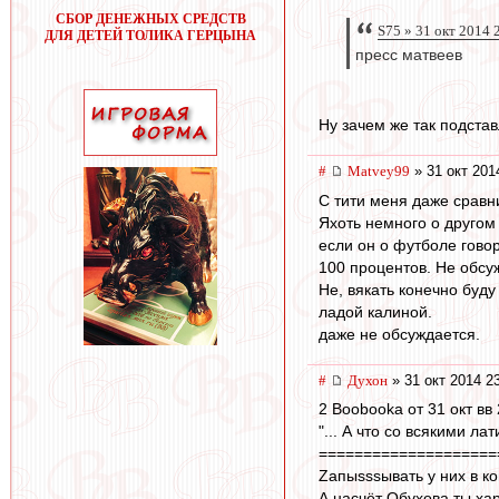
СБОР ДЕНЕЖНЫХ СРЕДСТВ
S75 » 31 окт 2014 
ДЛЯ ДЕТЕЙ ТОЛИКА ГЕРЦЫНА
пресс матвеев
Ну зачем же так подста
#
Matvey99
» 31 окт 201
С тити меня даже сравни
Яхоть немного о другом 
если он о футболе говори
100 процентов. Не обсу
Не, вякать конечно буду
ладой калиной.
даже не обсуждается.
#
Духон
» 31 окт 2014 2
2 Boobooka от 31 окт вв
"... А что со всякими л
====================
Zапыsssывать у них в ко
А насчёт Обухова ты ха