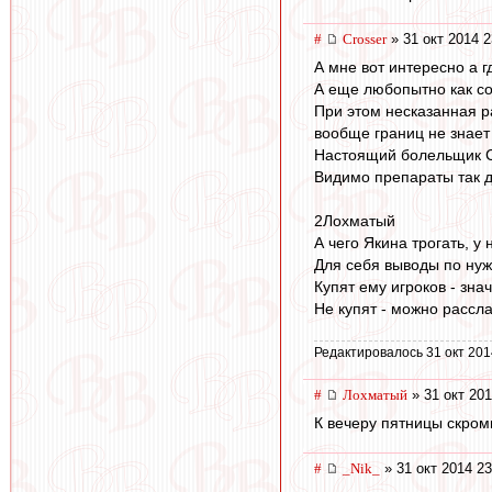
#
Crosser
» 31 окт 2014 2
А мне вот интересно а 
А еще любопытно как со
При этом несказанная ра
вообще границ не знает
Настоящий болельщик С
Видимо препараты так д
2Лохматый
А чего Якина трогать, у
Для себя выводы по нуж
Купят ему игроков - зна
Не купят - можно рассла
Редактировалось 31 окт 201
#
Лохматый
» 31 окт 201
К вечеру пятницы скром
#
_Nik_
» 31 окт 2014 23