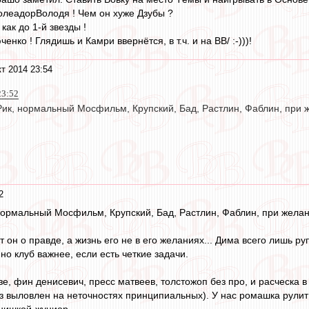
олеадорВолодя ! Чем он хуже Дзубы ?
как до 1-й звезды !
нко ! Глядишь и Камри ввернётся, в т.ч. и на ВВ/ :-)))!
кт 2014 23:54
23:52
Рик, нормальный Мосфильм, Крупский, Бад, Растлин, Фаблин, при ж
2
 нормальный Мосфильм, Крупский, Бад, Растлин, Фаблин, при желани
чит он о правде, а жизнь его не в его желаниях... Дима всего лишь 
но клуб важнее, если есть четкие задачи.
зе, фин денисевич, пресс матвеев, толстожоп без про, и расческа в
аз выловлен на неточностях принципиальных). У нас ромашка рулит
нишкой-жуниор.