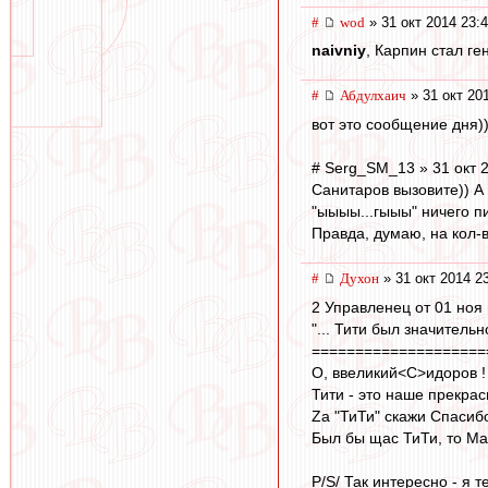
#
wod
» 31 окт 2014 23:
naivniy
, Карпин стал ге
#
Абдулхаич
» 31 окт 20
вот это сообщение дня))))
# Serg_SM_13 » 31 окт 
Санитаров вызовите)) А
"ыыыы...гыыы" ничего пи
Правда, думаю, на кол-в
#
Духон
» 31 окт 2014 2
2 Управленец от 01 ноя 
"... Тити был значительн
====================
О, ввеликий<C>идоров ! 
Тити - это наше прекрас
Zа "ТиТи" скажи Спасиб
Был бы щас ТиТи, то Мат
P/S/ Так интересно - я 