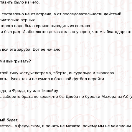
тавить было из чего.
 составлено не от встречи, а от последовательности действий.
ючительно верных.
оторого надо было срочно выводить из состава.
 и был рад. И абсолютно доказательно уверен, что мы благодаря эт
ь вся эта заруба. Вот ее начало.
ями выигрывать?
лой тину косту,челстрема, эберта, инсуральде и яковлева.
ать. Чувак так и не сумел в большой футбол перейти.
рда, и Фреда, ну или Тишейру.
ь заберите,брата по крови,что бы Дзюба не бурел,и Махера из АZ (
ый будет.
ряетесь, в федунском, и понять не можите, почему мы не чемпионы.