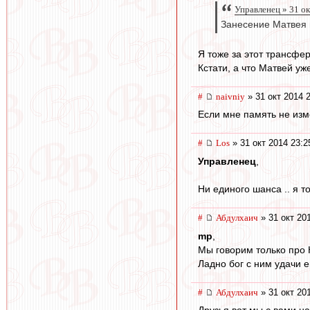
Управленец » 31 ок
Занесение Матвея в
Я тоже за этот трансфер
Кстати, а что Матвей уж
#
naivniy
» 31 окт 2014 
Если мне память не изме
#
Los
» 31 окт 2014 23:2
Управленец
,
Ни единого шанса .. я т
#
Абдулхаич
» 31 окт 20
mp
,
Мы говорим только про 
Ладно бог с ним удачи е
#
Абдулхаич
» 31 окт 20