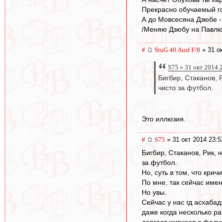
Прекрасно обучаемый г
А до Мовсесяна Дзюбе - 
/Меняю Дзюбу на Павлюче
#
StuG 40 Ausf F/8
» 31 о
S75 » 31 окт 2014 
Бигбир, Стаканов, 
чисто за футбол.
Это иллюзия.
#
S75
» 31 окт 2014 23:5
Бигбир, Стаканов, Рик,
за футбол.
Но, суть в том, что кри
По мне, так сейчас имен
Но увы.
Сейчас у нас гд асхабад
даже когда несколько р
дергает жиркоев с феду