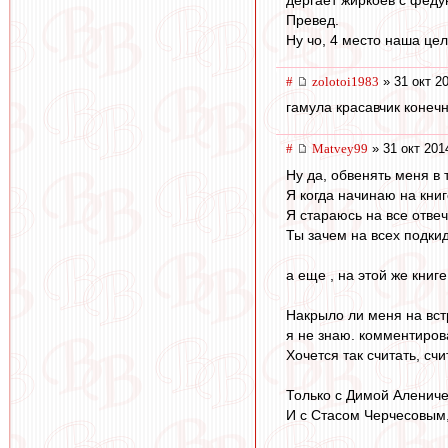
Превед.
Ну чо, 4 место наша цел
#
zolotoi1983
» 31 окт 2
гамула красавчик конечн
#
Matvey99
» 31 окт 201
Ну да, обвенять меня в 
Я когда начинаю на кни
Я стараюсь на все отве
Ты зачем на всех подки
а еще , на этой же книге
Накрыло ли меня на вс
я не знаю. комментирова
Хочется так считать, счи
Только с Димой Аленич
И с Стасом Черчесовым,