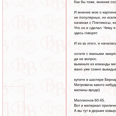
Как бы тоже, мнение сос
И мнение мое о карпине
не популярных, но искл
начиная с Плетикосы, к
Что он и сделал. Чему я
здесь говорят.
И из за этого, и началас
хотите с якиными эмер
да не вопрос.
выкиньте из команды мет
жано уже сожно выкидыв
купите в шахтере Берна
Митровича какого нибуд
миланы вроде)
Миллионов 60-65.
Вот и материал приличн
А вы тут в дерьме ковы