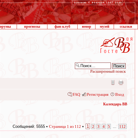
орумы
прогнозы
фан-клуб
юмор
музей
ссылки
Расширенный поиск
FAQ
Регистрация
Вход
Календарь ВВ
1
Сообщений: 5555 •
Страница
1
из
112
•
2
3
4
5
...
112