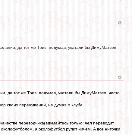
елании, да тот же Трив, подумав, укатали бы ДимуМатвея,
и, да тот же Трив, подумав, укатали бы ДимуМатвея, чисто
рупор своих переживаний, не думая о клубе.
 качестве переводчика(вдумайтесь только: чел переводит,
 околофутболом, а околофутбол рулит ничем. А все ниточки