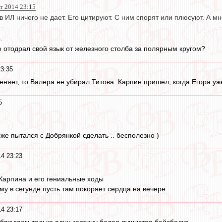
т 2014 23:15
 ИЛ ничего не дает. Его цитируют. С ним спорят или плюсуют. А мн
.
е отодрал свой язык от железного столба за полярным кругом?
23:35
няет, то Валера не убирал Титова. Карпин пришел, когда Егора уже
5
оже пытался с Добрянкой сделать .. бесполезно )
14 23:23
Карпина и его гениальные ходы
му в сегунде пусть там покоряет сердца на вечере
14 23:17