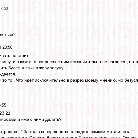
23:52
вляться?
4 23:56
вать не стоит.
пишу, и в каких то вопросах с ним исключительно не согласен, но 
ть будет, я язык в жопу засуну.
ждается.
 что то . Что идет исключительно в разрез моему мнению, но безусл
3:55
 23:21
атиносами и иже с ними делать?
====
нтрактах : " За год в совершенстве авладеть языком мата и пата ".
рашо заметил. Ставить Вовку на место Тёмы и наигрывать в Основе 