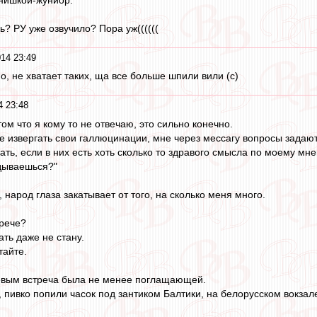
ь? РУ уже озвучило? Пора уж((((((
014 23:49
о, не хватает таких, ща все больше шпили вили (с)
4 23:48
том что я кому то не отвечаю, это сильно конечно.
ге извергать свои галлюцинации, мне через мессагу вопросы задают
чать, если в них есть хоть сколько то здравого смысла по моему м
дываешься?"
, народ глаза закатывает от того, на сколько меня много.
трече?
ть даже не стану.
тайте.
евым встреча была не менее поглащающей.
 пивко попили часок под зантиком Балтики, на белорусском вокзал