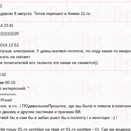
42
ндиром 8 августа. Титов перешел в Химки 11-го
14 23:42
)))))))))0
2014 12:51
 лучше электриков. У димы-матвея-полпота, по-ходу какая-то микро
сать не сможет.
е почитателей его таланта это никак не скажется))
3:42
вв 00:15
о интересней. ".
=======
Privet!
ное, в т.ч., i ПОдввальноеПрошлое, где мы была и пивали в компани
о дваэму и другим ластикам и прачкам ВВ.
вей бы и сам бы в забан ушел бы к полпоту i к иенгсари :-) !
тебе пишу 31-го октября на тваё от 01-го ноября :-))). Где же модер