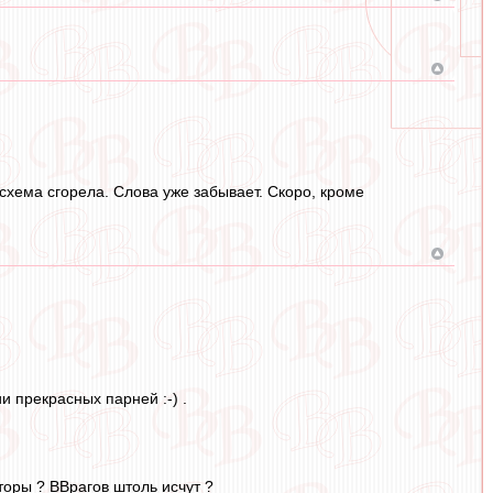
схема сгорела. Слова уже забывает. Скоро, кроме
и прекрасных парней :-) .
аторы ? ВВрагов штоль исчут ?