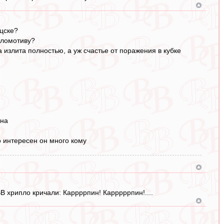
 цске?
оломотиву?
 излита полностью, а уж счастье от поражения в кубке
кна
о интересен он много кому
В хрипло кричали: Каррррпин! Карррррпин!....