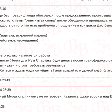
3:40
где был товарищ когда обосрался после предсказанного проигрыша
скочил с темы "ответить за слова" после обещанного проигрыша к
дость от того что есть проблемы с продлением контракта Дзю была
партака, искренний парень)
ействуют, неожиданно)
 него только начинается работа
ности Якина для Ру в Спартаке буду делать после трансферного о
чит нужен и стоит требовать результатов
биться и ждать когда он уйдет в Галатасарай или другой клуб, благ
4 23:43
4 23:39
ный Мурат стал никому не интересен. Казалось, даже вороны над В
:35