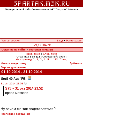
Официальный сайт болельщиков ФК "Спартак" Москва
Полная версия
Вход
•
Регистрация
FAQ
•
Поиск
Общение на сайте
Гостевая книга ВВ
»
Пред. тема
|
След. тема
Страница
1
из
112
[ Сообщений: 5555 ]
На страницу
1
,
2
,
3
,
4
,
5
...
112
След.
Начать новую тему
Добавить
Версия для печати
01.10.2014 - 31.10.2014
StuG 40 Ausf F/8
-
31 окт 2014 23:58
S75 » 31 окт 2014 23:52
пресс матвеев
Ну зачем же так подставляться?
Последнее сообщение