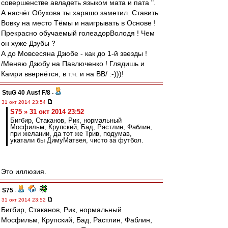
совершенстве авладеть языком мата и пата ".
А насчёт Обухова ты харашо заметил. Ставить
Вовку на место Тёмы и наигрывать в Основе !
Прекрасно обучаемый голеадорВолодя ! Чем
он хуже Дзубы ?
А до Мовсесяна Дзюбе - как до 1-й звезды !
/Меняю Дзюбу на Павлюченко ! Глядишь и
Камри ввернётся, в т.ч. и на ВВ/ :-)))!
StuG 40 Ausf F/8
-
31 окт 2014 23:54
S75 » 31 окт 2014 23:52
Бигбир, Стаканов, Рик, нормальный
Мосфильм, Крупский, Бад, Растлин, Фаблин,
при желании, да тот же Трив, подумав,
укатали бы ДимуМатвея, чисто за футбол.
Это иллюзия.
S75
-
31 окт 2014 23:52
Бигбир, Стаканов, Рик, нормальный
Мосфильм, Крупский, Бад, Растлин, Фаблин,