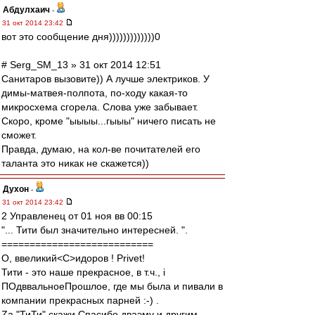
Абдулхаич
-
31 окт 2014 23:42
вот это сообщение дня)))))))))))))0
# Serg_SM_13 » 31 окт 2014 12:51
Санитаров вызовите)) А лучше электриков. У
димы-матвея-полпота, по-ходу какая-то
микросхема сгорела. Слова уже забывает.
Скоро, кроме "ыыыы...гыыы" ничего писать не
сможет.
Правда, думаю, на кол-ве почитателей его
таланта это никак не скажется))
Духон
-
31 окт 2014 23:42
2 Управленец от 01 ноя вв 00:15
"... Тити был значительно интересней. ".
===========================
О, ввеликий<C>идоров ! Privet!
Тити - это наше прекрасное, в т.ч., i
ПОдввальноеПрошлое, где мы была и пивали в
компании прекрасных парней :-) .
Zа "ТиТи" скажи Спасибо дваэму и другим