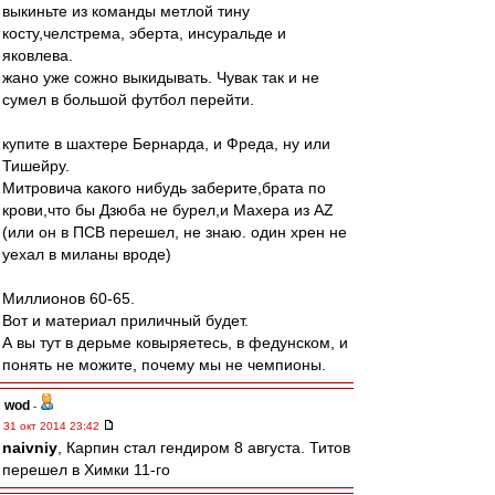
выкиньте из команды метлой тину
косту,челстрема, эберта, инсуральде и
яковлева.
жано уже сожно выкидывать. Чувак так и не
сумел в большой футбол перейти.
купите в шахтере Бернарда, и Фреда, ну или
Тишейру.
Митровича какого нибудь заберите,брата по
крови,что бы Дзюба не бурел,и Махера из АZ
(или он в ПСВ перешел, не знаю. один хрен не
уехал в миланы вроде)
Миллионов 60-65.
Вот и материал приличный будет.
А вы тут в дерьме ковыряетесь, в федунском, и
понять не можите, почему мы не чемпионы.
wod
-
31 окт 2014 23:42
naivniy
, Карпин стал гендиром 8 августа. Титов
перешел в Химки 11-го