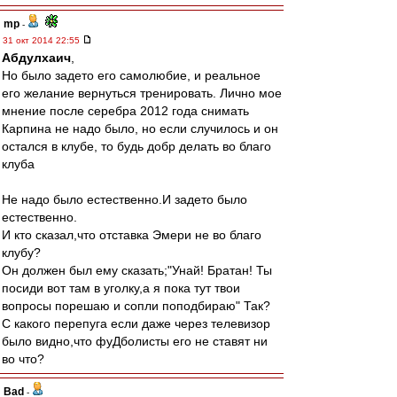
mp
-
31 окт 2014 22:55
Абдулхаич
,
Но было задето его самолюбие, и реальное
его желание вернуться тренировать. Лично мое
мнение после серебра 2012 года снимать
Карпина не надо было, но если случилось и он
остался в клубе, то будь добр делать во благо
клуба
Не надо было естественно.И задето было
естественно.
И кто сказал,что отставка Эмери не во благо
клубу?
Он должен был ему сказать;"Унай! Братан! Ты
посиди вот там в уголку,а я пока тут твои
вопросы порешаю и сопли поподбираю" Так?
С какого перепуга если даже через телевизор
было видно,что фуДболисты его не ставят ни
во что?
Bad
-