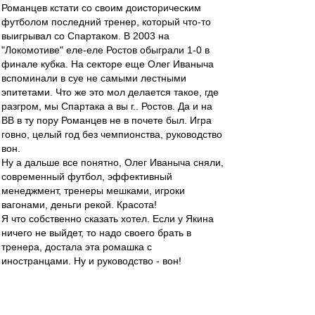
Романцев кстати со своим доисторическим
футболом последний тренер, который что-то
выигрывал со Спартаком. В 2003 на
"Локомотиве" еле-еле Ростов обыграли 1-0 в
финале кубка. На секторе еще Олег Иваныча
вспоминали в суе не самыми лестными
эпитетами. Что же это мол делается такое, где
разгром, мы Спартака а вы г.. Ростов. Да и на
ВВ в ту пору Романцев не в почете был. Игра
говно, целый год без чемпионства, руководство
вон.
Ну а дальше все понятно, Олег Иваныча сняли,
современный футбол, эффективный
менеджмент, тренеры мешками, игроки
вагонами, деньги рекой. Красота!
Я что собственно сказать хотел. Если у Якина
ничего не выйдет, то надо своего брать в
тренера, достала эта ромашка с
иностранцами. Ну и руководство - вон!
mp
-
31 окт 2014 22:36
Абдулхаич
,