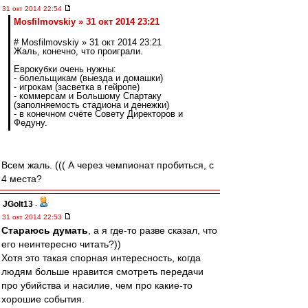
31 окт 2014 22:54
Mosfilmovskiy » 31 окт 2014 23:21
# Mosfilmovskiy » 31 окт 2014 23:21
Жаль, конечно, что проиграли.
Еврокубки очень нужны:
- болельщикам (выезда и домашки)
- игрокам (засветка в гейропе)
- коммерсам и Большому Спартаку
(заполняемость стадиона и денежки)
- в конечном счёте Совету Директоров и
Федуну.
Всем жаль. ((( А через чемпионат пробиться, с
4 места?
JGolt13
-
31 окт 2014 22:53
Стараюсь думать
, а я где-то разве сказал, что
его неинтересно читать?))
Хотя это такая спорная интересность, когда
людям больше нравится смотреть передачи
про убийства и насилие, чем про какие-то
хорошие события.