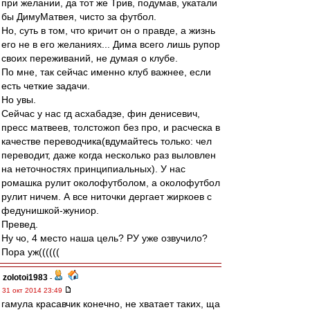
при желании, да тот же Трив, подумав, укатали
бы ДимуМатвея, чисто за футбол.
Но, суть в том, что кричит он о правде, а жизнь
его не в его желаниях... Дима всего лишь рупор
своих переживаний, не думая о клубе.
По мне, так сейчас именно клуб важнее, если
есть четкие задачи.
Но увы.
Сейчас у нас гд асхабадзе, фин денисевич,
пресс матвеев, толстожоп без про, и расческа в
качестве переводчика(вдумайтесь только: чел
переводит, даже когда несколько раз выловлен
на неточностях принципиальных). У нас
ромашка рулит околофутболом, а околофутбол
рулит ничем. А все ниточки дергает жиркоев с
федунишкой-жуниор.
Превед.
Ну чо, 4 место наша цель? РУ уже озвучило?
Пора уж((((((
zolotoi1983
-
31 окт 2014 23:49
гамула красавчик конечно, не хватает таких, ща