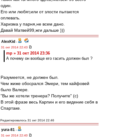
один.
Его или любят,или от злости пытаются
оплевать.
Харизма у парня,не всем дано.
Давай Матвей99,жги дальше )))
AlexKid
-
31 окт 2014 22:43
mp » 31 окт 2014 23:36
А почему он вообще его гасить должен был ?
Разумеется, не должен был.
Чем жиже обосрался Эмери, тем кайфовей
было Валере.
"Вы же хотели тренера? Получите" (c)
В этой фразе весь Карпин и его видение себя в
Спартаке.
Редактировалось 31 окт 2014 22:46
yura-81
-
31 окт 2014 22:40