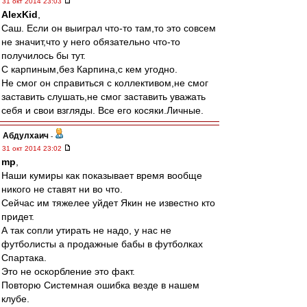
31 окт 2014 23:03
AlexKid
,
Саш. Если он выиграл что-то там,то это совсем
не значит,что у него обязательно что-то
получилось бы тут.
С карпиным,без Карпина,с кем угодно.
Не смог он справиться с коллективом,не смог
заставить слушать,не смог заставить уважать
себя и свои взгляды. Все его косяки.Личные.
Абдулхаич
-
31 окт 2014 23:02
mp
,
Наши кумиры как показывает время вообще
никого не ставят ни во что.
Сейчас им тяжелее уйдет Якин не известно кто
придет.
А так сопли утирать не надо, у нас не
футболисты а продажные бабы в футболках
Спартака.
Это не оскорбление это факт.
Повторю Системная ошибка везде в нашем
клубе.