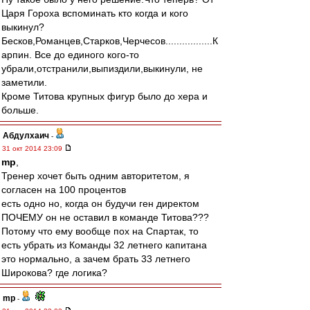
Царя Гороха вспоминать кто когда и кого
выкинул?
Бесков,Романцев,Старков,Черчесов.................К
арпин. Все до единого кого-то
убрали,отстранили,выпиздили,выкинули, не
заметили.
Кроме Титова крупных фигур было до хера и
больше.
Абдулхаич
-
31 окт 2014 23:09
mp
,
Тренер хочет быть одним авторитетом, я
согласен на 100 процентов
есть одно но, когда он будучи ген директом
ПОЧЕМУ он не оставил в команде Титова???
Потому что ему вообще пох на Спартак, то
есть убрать из Команды 32 летнего капитана
это нормально, а зачем брать 33 летнего
Широкова? где логика?
mp
-