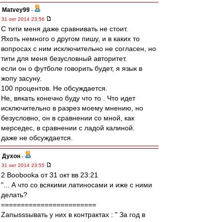
Matvey99
-
31 окт 2014 23:56
С тити меня даже сравнивать не стоит.
Яхоть немного о другом пишу, и в каких то
вопросах с ним исключительно не согласен, но
тити для меня безусловный авторитет.
если он о футболе говорить будет, я язык в
жопу засуну.
100 процентов. Не обсуждается.
Не, вякать конечно буду что то . Что идет
исключительно в разрез моему мнению, но
безусловно, он в сравнении со мной, как
мерседес, в сравнении с ладой калиной.
даже не обсуждается.
Духон
-
31 окт 2014 23:55
2 Boobooka от 31 окт вв 23:21
"... А что со всякими латиносами и иже с ними
делать?
========================
Zапыsssывать у них в контрактах : " За год в