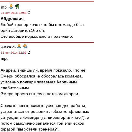
mp
-
31 окт 2014 22:59
Абдулхаич
,
Любой тренер хочет что бы в команде был
один авторитет.Это он.
Это вообще нормально и правильно.
AlexKid
-
31 окт 2014 22:57
mp
,
Андрей, видишь ли, время показало, что не
Эмери обосрался, а обосралась команда,
усиленно подкармливаемая Карпиным
слабительным.
Эмери просто вынесло потоком диареи.
Создать невыносимые условия для работы,
устраниться от решения любых конфликтных
ситуаций в команде (ты директор или кто?), а
потом самолично запалится той эпической
фразой "вы хотели тренера?".