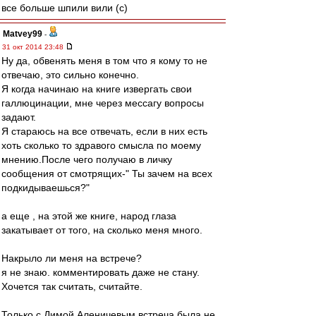
все больше шпили вили (с)
Matvey99
-
31 окт 2014 23:48
Ну да, обвенять меня в том что я кому то не
отвечаю, это сильно конечно.
Я когда начинаю на книге извергать свои
галлюцинации, мне через мессагу вопросы
задают.
Я стараюсь на все отвечать, если в них есть
хоть сколько то здравого смысла по моему
мнению.После чего получаю в личку
сообщения от смотрящих-" Ты зачем на всех
подкидываешься?"
а еще , на этой же книге, народ глаза
закатывает от того, на сколько меня много.
Накрыло ли меня на встрече?
я не знаю. комментировать даже не стану.
Хочется так считать, считайте.
Только с Димой Аленичевым встреча была не