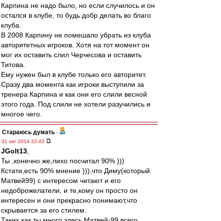
Карпина не надо было, но если случилось и он
остался в клубе, то будь добр делать во благо
клуба.
В 2008 Карпину не помешало убрать из клуба
авторитетных игроков. Хотя на тот момент он
мог их оставить слил Черчесова и оставить
Титова.
Ему нужен был в клубе только его авторитет.
Сразу два момента как игроки выступили за
тренера Карпина и как они его слили весной
этого года. Под слили не хотели разучились и
многое чего.
Стараюсь думать
-
31 окт 2014 22:43
JGolt13
,
Ты ,конечно же,лихо посчитал 90% )))
Кстати,есть 90% мнение ))),что Диму(который
Матвей99) с интересом читают и его
недоброжелатели, и те,кому он просто он
интересен и они прекрасно понимают,что
скрывается за его стилем.
Таких как ты много здесь,Матвей-99 всего