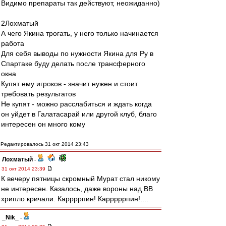
Видимо препараты так действуют, неожиданно)
2Лохматый
А чего Якина трогать, у него только начинается
работа
Для себя выводы по нужности Якина для Ру в
Спартаке буду делать после трансферного
окна
Купят ему игроков - значит нужен и стоит
требовать результатов
Не купят - можно расслабиться и ждать когда
он уйдет в Галатасарай или другой клуб, благо
интересен он много кому
Редактировалось 31 окт 2014 23:43
Лохматый
-
31 окт 2014 23:39
К вечеру пятницы скромный Мурат стал никому
не интересен. Казалось, даже вороны над ВВ
хрипло кричали: Каррррпин! Карррррпин!....
_Nik_
-