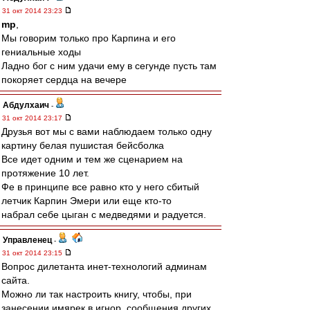
31 окт 2014 23:23
mp
,
Мы говорим только про Карпина и его
гениальные ходы
Ладно бог с ним удачи ему в сегунде пусть там
покоряет сердца на вечере
Абдулхаич
-
31 окт 2014 23:17
Друзья вот мы с вами наблюдаем только одну
картину белая пушистая бейсболка
Все идет одним и тем же сценарием на
протяжение 10 лет.
Фе в принципе все равно кто у него сбитый
летчик Карпин Эмери или еще кто-то
набрал себе цыган с медведями и радуется.
Управленец
-
31 окт 2014 23:15
Вопрос дилетанта инет-технологий админам
сайта.
Можно ли так настроить книгу, чтобы, при
занесении имярек в игнор, сообщения других