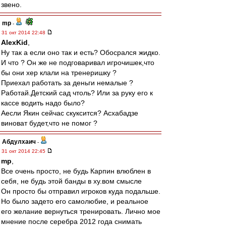
звено.
mp
-
31 окт 2014 22:48
AlexKid
,
Ну так а если оно так и есть? Обосрался жидко.
И что ? Он же не подговаривал игрочишек,что
бы они хер клали на тренеришку ?
Приехал работать за деньги немалые ?
Работай.Детский сад чтоль? Или за руку его к
кассе водить надо было?
Аесли Якин сейчас скуксится? Асхабадзе
виноват будет,что не помог ?
Абдулхаич
-
31 окт 2014 22:45
mp
,
Все очень просто, не будь Карпин влюблен в
себя, не будь этой банды в ху.вом смысле
Он просто бы отправил игроков куда подальше.
Но было задето его самолюбие, и реальное
его желание вернуться тренировать. Лично мое
мнение после серебра 2012 года снимать