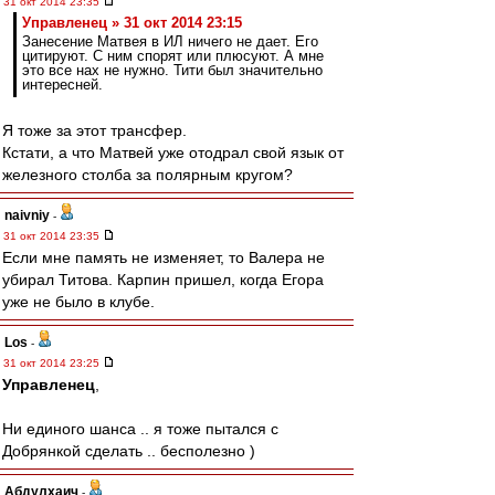
31 окт 2014 23:35
Управленец » 31 окт 2014 23:15
Занесение Матвея в ИЛ ничего не дает. Его
цитируют. С ним спорят или плюсуют. А мне
это все нах не нужно. Тити был значительно
интересней.
Я тоже за этот трансфер.
Кстати, а что Матвей уже отодрал свой язык от
железного столба за полярным кругом?
naivniy
-
31 окт 2014 23:35
Если мне память не изменяет, то Валера не
убирал Титова. Карпин пришел, когда Егора
уже не было в клубе.
Los
-
31 окт 2014 23:25
Управленец
,
Ни единого шанса .. я тоже пытался с
Добрянкой сделать .. бесполезно )
Абдулхаич
-