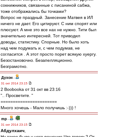
сокнижников, связанные с писаниной сабжа,
тоже отображались бы точками?
Вопрос не праздный. Занесение Матвея в ИЛ
ничего не дает. Его цитируют. С ним спорят или
плюсуют. А мне это все нах не нужно. Тити был
значительно интересней. Тот приводил
доводы, статистику. Спорные. Но было хоть
над чем подумать и, с чем подумав, не
согласится . А этот просто порет всякую хуергу.
Безостановочно. Безапелляционно.
Безграмотно.
Духон
-
31 окт 2014 23:15
2 Boobooka от 31 окт вв 23:16
".. Просветите. "
=======================
Много хочешь - Мало получишь :-))) !
mp
-
31 окт 2014 23:15
Абдулхаич
,
Ну такое было у него решение.Что теперь? От