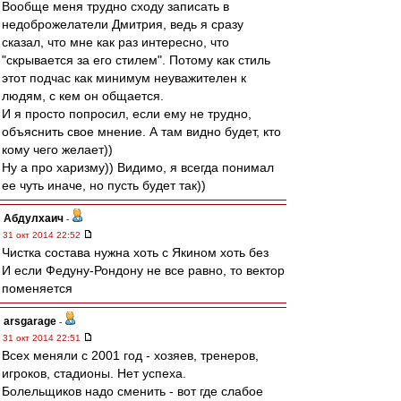
Вообще меня трудно сходу записать в
недоброжелатели Дмитрия, ведь я сразу
сказал, что мне как раз интересно, что
"скрывается за его стилем". Потому как стиль
этот подчас как минимум неуважителен к
людям, с кем он общается.
И я просто попросил, если ему не трудно,
объяснить свое мнение. А там видно будет, кто
кому чего желает))
Ну а про харизму)) Видимо, я всегда понимал
ее чуть иначе, но пусть будет так))
Абдулхаич
-
31 окт 2014 22:52
Чистка состава нужна хоть с Якином хоть без
И если Федуну-Рондону не все равно, то вектор
поменяется
arsgarage
-
31 окт 2014 22:51
Всех меняли с 2001 год - хозяев, тренеров,
игроков, стадионы. Нет успеха.
Болельщиков надо сменить - вот где слабое