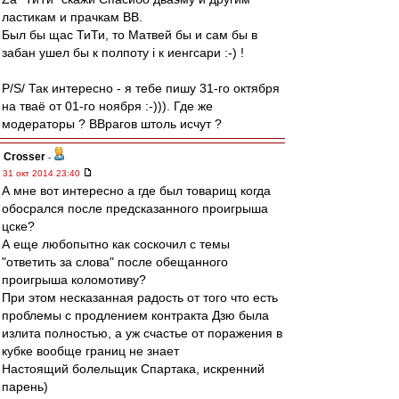
ластикам и прачкам ВВ.
Был бы щас ТиТи, то Матвей бы и сам бы в
забан ушел бы к полпоту i к иенгсари :-) !
P/S/ Так интересно - я тебе пишу 31-го октября
на тваё от 01-го ноября :-))). Где же
модераторы ? ВВрагов штоль исчут ?
Crosser
-
31 окт 2014 23:40
А мне вот интересно а где был товарищ когда
обосрался после предсказанного проигрыша
цске?
А еще любопытно как соскочил с темы
"ответить за слова" после обещанного
проигрыша коломотиву?
При этом несказанная радость от того что есть
проблемы с продлением контракта Дзю была
излита полностью, а уж счастье от поражения в
кубке вообще границ не знает
Настоящий болельщик Спартака, искренний
парень)