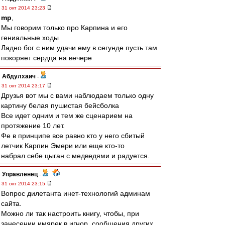
31 окт 2014 23:23
mp
,
Мы говорим только про Карпина и его
гениальные ходы
Ладно бог с ним удачи ему в сегунде пусть там
покоряет сердца на вечере
Абдулхаич
-
31 окт 2014 23:17
Друзья вот мы с вами наблюдаем только одну
картину белая пушистая бейсболка
Все идет одним и тем же сценарием на
протяжение 10 лет.
Фе в принципе все равно кто у него сбитый
летчик Карпин Эмери или еще кто-то
набрал себе цыган с медведями и радуется.
Управленец
-
31 окт 2014 23:15
Вопрос дилетанта инет-технологий админам
сайта.
Можно ли так настроить книгу, чтобы, при
занесении имярек в игнор, сообщения других