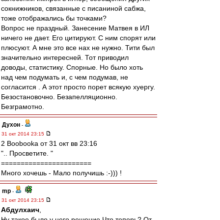
сокнижников, связанные с писаниной сабжа,
тоже отображались бы точками?
Вопрос не праздный. Занесение Матвея в ИЛ
ничего не дает. Его цитируют. С ним спорят или
плюсуют. А мне это все нах не нужно. Тити был
значительно интересней. Тот приводил
доводы, статистику. Спорные. Но было хоть
над чем подумать и, с чем подумав, не
согласится . А этот просто порет всякую хуергу.
Безостановочно. Безапелляционно.
Безграмотно.
Духон
-
31 окт 2014 23:15
2 Boobooka от 31 окт вв 23:16
".. Просветите. "
=======================
Много хочешь - Мало получишь :-))) !
mp
-
31 окт 2014 23:15
Абдулхаич
,
Ну такое было у него решение.Что теперь? От