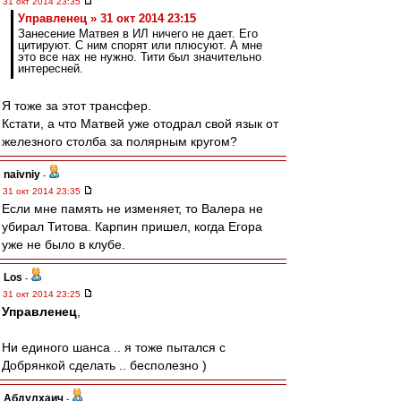
31 окт 2014 23:35
Управленец » 31 окт 2014 23:15
Занесение Матвея в ИЛ ничего не дает. Его
цитируют. С ним спорят или плюсуют. А мне
это все нах не нужно. Тити был значительно
интересней.
Я тоже за этот трансфер.
Кстати, а что Матвей уже отодрал свой язык от
железного столба за полярным кругом?
naivniy
-
31 окт 2014 23:35
Если мне память не изменяет, то Валера не
убирал Титова. Карпин пришел, когда Егора
уже не было в клубе.
Los
-
31 окт 2014 23:25
Управленец
,
Ни единого шанса .. я тоже пытался с
Добрянкой сделать .. бесполезно )
Абдулхаич
-