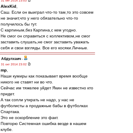
31 окт 2014 23:03
AlexKid
,
Саш. Если он выиграл что-то там,то это совсем
не значит,что у него обязательно что-то
получилось бы тут.
С карпиным,без Карпина,с кем угодно.
Не смог он справиться с коллективом,не смог
заставить слушать,не смог заставить уважать
себя и свои взгляды. Все его косяки.Личные.
Абдулхаич
-
31 окт 2014 23:02
mp
,
Наши кумиры как показывает время вообще
никого не ставят ни во что.
Сейчас им тяжелее уйдет Якин не известно кто
придет.
А так сопли утирать не надо, у нас не
футболисты а продажные бабы в футболках
Спартака.
Это не оскорбление это факт.
Повторю Системная ошибка везде в нашем
клубе.