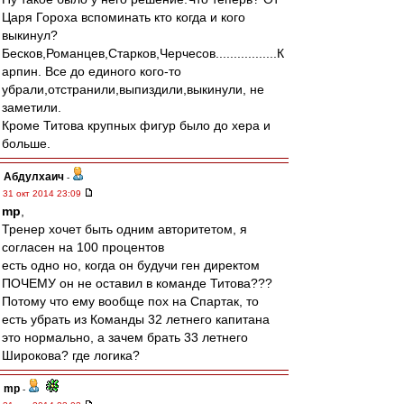
Царя Гороха вспоминать кто когда и кого
выкинул?
Бесков,Романцев,Старков,Черчесов.................К
арпин. Все до единого кого-то
убрали,отстранили,выпиздили,выкинули, не
заметили.
Кроме Титова крупных фигур было до хера и
больше.
Абдулхаич
-
31 окт 2014 23:09
mp
,
Тренер хочет быть одним авторитетом, я
согласен на 100 процентов
есть одно но, когда он будучи ген директом
ПОЧЕМУ он не оставил в команде Титова???
Потому что ему вообще пох на Спартак, то
есть убрать из Команды 32 летнего капитана
это нормально, а зачем брать 33 летнего
Широкова? где логика?
mp
-