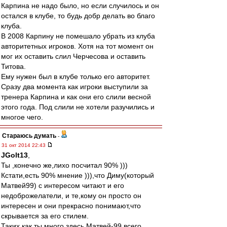
Карпина не надо было, но если случилось и он
остался в клубе, то будь добр делать во благо
клуба.
В 2008 Карпину не помешало убрать из клуба
авторитетных игроков. Хотя на тот момент он
мог их оставить слил Черчесова и оставить
Титова.
Ему нужен был в клубе только его авторитет.
Сразу два момента как игроки выступили за
тренера Карпина и как они его слили весной
этого года. Под слили не хотели разучились и
многое чего.
Стараюсь думать
-
31 окт 2014 22:43
JGolt13
,
Ты ,конечно же,лихо посчитал 90% )))
Кстати,есть 90% мнение ))),что Диму(который
Матвей99) с интересом читают и его
недоброжелатели, и те,кому он просто он
интересен и они прекрасно понимают,что
скрывается за его стилем.
Таких как ты много здесь,Матвей-99 всего