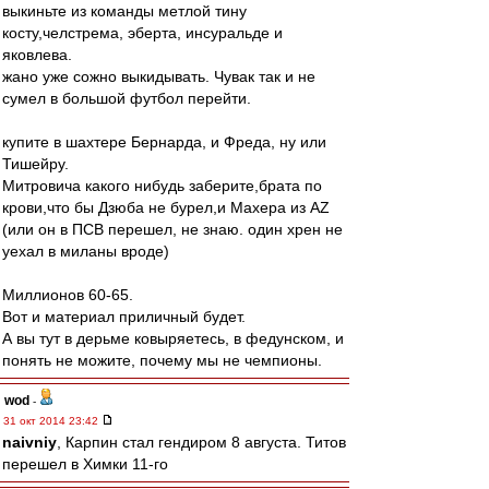
выкиньте из команды метлой тину
косту,челстрема, эберта, инсуральде и
яковлева.
жано уже сожно выкидывать. Чувак так и не
сумел в большой футбол перейти.
купите в шахтере Бернарда, и Фреда, ну или
Тишейру.
Митровича какого нибудь заберите,брата по
крови,что бы Дзюба не бурел,и Махера из АZ
(или он в ПСВ перешел, не знаю. один хрен не
уехал в миланы вроде)
Миллионов 60-65.
Вот и материал приличный будет.
А вы тут в дерьме ковыряетесь, в федунском, и
понять не можите, почему мы не чемпионы.
wod
-
31 окт 2014 23:42
naivniy
, Карпин стал гендиром 8 августа. Титов
перешел в Химки 11-го