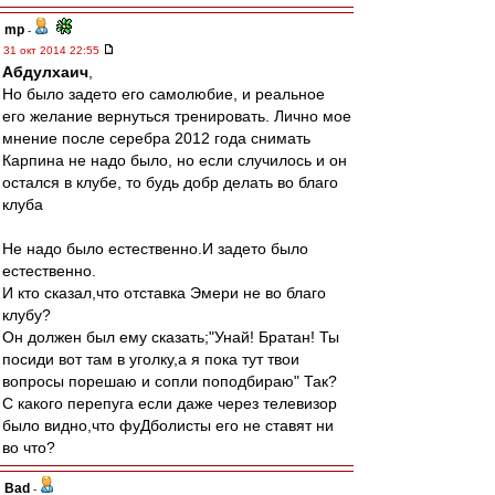
mp
-
31 окт 2014 22:55
Абдулхаич
,
Но было задето его самолюбие, и реальное
его желание вернуться тренировать. Лично мое
мнение после серебра 2012 года снимать
Карпина не надо было, но если случилось и он
остался в клубе, то будь добр делать во благо
клуба
Не надо было естественно.И задето было
естественно.
И кто сказал,что отставка Эмери не во благо
клубу?
Он должен был ему сказать;"Унай! Братан! Ты
посиди вот там в уголку,а я пока тут твои
вопросы порешаю и сопли поподбираю" Так?
С какого перепуга если даже через телевизор
было видно,что фуДболисты его не ставят ни
во что?
Bad
-