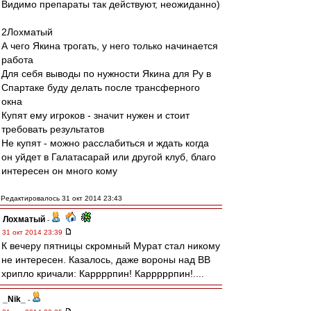
Видимо препараты так действуют, неожиданно)
2Лохматый
А чего Якина трогать, у него только начинается
работа
Для себя выводы по нужности Якина для Ру в
Спартаке буду делать после трансферного
окна
Купят ему игроков - значит нужен и стоит
требовать результатов
Не купят - можно расслабиться и ждать когда
он уйдет в Галатасарай или другой клуб, благо
интересен он много кому
Редактировалось 31 окт 2014 23:43
Лохматый
-
31 окт 2014 23:39
К вечеру пятницы скромный Мурат стал никому
не интересен. Казалось, даже вороны над ВВ
хрипло кричали: Каррррпин! Карррррпин!....
_Nik_
-