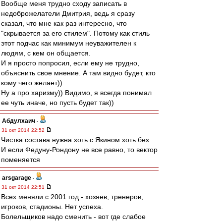
Вообще меня трудно сходу записать в
недоброжелатели Дмитрия, ведь я сразу
сказал, что мне как раз интересно, что
"скрывается за его стилем". Потому как стиль
этот подчас как минимум неуважителен к
людям, с кем он общается.
И я просто попросил, если ему не трудно,
объяснить свое мнение. А там видно будет, кто
кому чего желает))
Ну а про харизму)) Видимо, я всегда понимал
ее чуть иначе, но пусть будет так))
Абдулхаич
-
31 окт 2014 22:52
Чистка состава нужна хоть с Якином хоть без
И если Федуну-Рондону не все равно, то вектор
поменяется
arsgarage
-
31 окт 2014 22:51
Всех меняли с 2001 год - хозяев, тренеров,
игроков, стадионы. Нет успеха.
Болельщиков надо сменить - вот где слабое