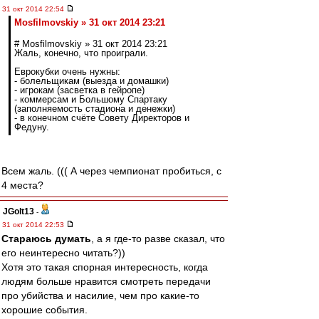
31 окт 2014 22:54
Mosfilmovskiy » 31 окт 2014 23:21
# Mosfilmovskiy » 31 окт 2014 23:21
Жаль, конечно, что проиграли.
Еврокубки очень нужны:
- болельщикам (выезда и домашки)
- игрокам (засветка в гейропе)
- коммерсам и Большому Спартаку
(заполняемость стадиона и денежки)
- в конечном счёте Совету Директоров и
Федуну.
Всем жаль. ((( А через чемпионат пробиться, с
4 места?
JGolt13
-
31 окт 2014 22:53
Стараюсь думать
, а я где-то разве сказал, что
его неинтересно читать?))
Хотя это такая спорная интересность, когда
людям больше нравится смотреть передачи
про убийства и насилие, чем про какие-то
хорошие события.