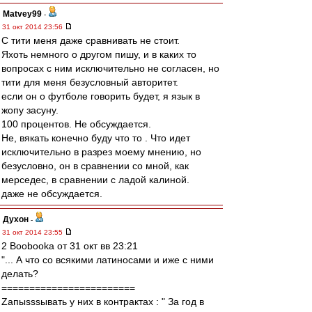
Matvey99
-
31 окт 2014 23:56
С тити меня даже сравнивать не стоит.
Яхоть немного о другом пишу, и в каких то
вопросах с ним исключительно не согласен, но
тити для меня безусловный авторитет.
если он о футболе говорить будет, я язык в
жопу засуну.
100 процентов. Не обсуждается.
Не, вякать конечно буду что то . Что идет
исключительно в разрез моему мнению, но
безусловно, он в сравнении со мной, как
мерседес, в сравнении с ладой калиной.
даже не обсуждается.
Духон
-
31 окт 2014 23:55
2 Boobooka от 31 окт вв 23:21
"... А что со всякими латиносами и иже с ними
делать?
========================
Zапыsssывать у них в контрактах : " За год в