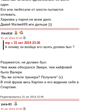
один.
Его или любят,или от злости пытаются
оплевать.
Харизма у парня,не всем дано.
Давай Матвей99,жги дальше )))
AlexKid
-
31 окт 2014 22:43
mp » 31 окт 2014 23:36
А почему он вообще его гасить должен был ?
Разумеется, не должен был.
Чем жиже обосрался Эмери, тем кайфовей
было Валере.
"Вы же хотели тренера? Получите" (c)
В этой фразе весь Карпин и его видение себя в
Спартаке.
Редактировалось 31 окт 2014 22:46
yura-81
-
31 окт 2014 22:40