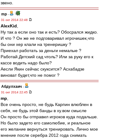
звено.
mp
-
31 окт 2014 22:48
AlexKid
,
Ну так а если оно так и есть? Обосрался жидко.
И что ? Он же не подговаривал игрочишек,что
бы они хер клали на тренеришку ?
Приехал работать за деньги немалые ?
Работай.Детский сад чтоль? Или за руку его к
кассе водить надо было?
Аесли Якин сейчас скуксится? Асхабадзе
виноват будет,что не помог ?
Абдулхаич
-
31 окт 2014 22:45
mp
,
Все очень просто, не будь Карпин влюблен в
себя, не будь этой банды в ху.вом смысле
Он просто бы отправил игроков куда подальше.
Но было задето его самолюбие, и реальное
его желание вернуться тренировать. Лично мое
мнение после серебра 2012 года снимать