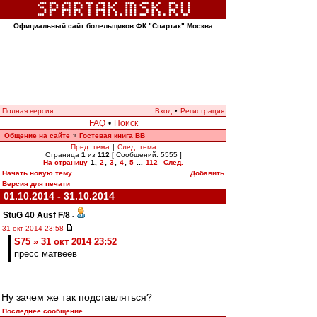
Официальный сайт болельщиков ФК "Спартак" Москва
Полная версия
Вход
•
Регистрация
FAQ
•
Поиск
Общение на сайте
Гостевая книга ВВ
»
Пред. тема
|
След. тема
Страница
1
из
112
[ Сообщений: 5555 ]
На страницу
1
,
2
,
3
,
4
,
5
...
112
След.
Начать новую тему
Добавить
Версия для печати
01.10.2014 - 31.10.2014
StuG 40 Ausf F/8
-
31 окт 2014 23:58
S75 » 31 окт 2014 23:52
пресс матвеев
Ну зачем же так подставляться?
Последнее сообщение