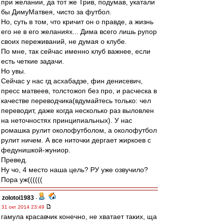
при желании, да тот же Трив, подумав, укатали
бы ДимуМатвея, чисто за футбол.
Но, суть в том, что кричит он о правде, а жизнь
его не в его желаниях... Дима всего лишь рупор
своих переживаний, не думая о клубе.
По мне, так сейчас именно клуб важнее, если
есть четкие задачи.
Но увы.
Сейчас у нас гд асхабадзе, фин денисевич,
пресс матвеев, толстожоп без про, и расческа в
качестве переводчика(вдумайтесь только: чел
переводит, даже когда несколько раз выловлен
на неточностях принципиальных). У нас
ромашка рулит околофутболом, а околофутбол
рулит ничем. А все ниточки дергает жиркоев с
федунишкой-жуниор.
Превед.
Ну чо, 4 место наша цель? РУ уже озвучило?
Пора уж((((((
zolotoi1983
-
31 окт 2014 23:49
гамула красавчик конечно, не хватает таких, ща