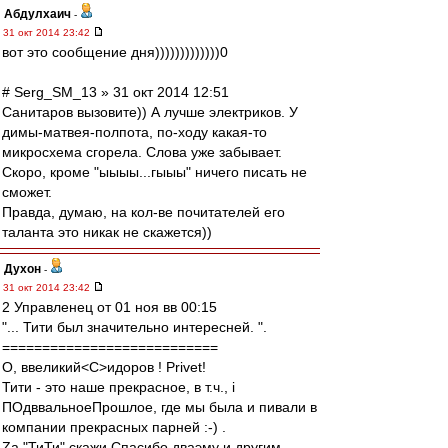
Абдулхаич
-
31 окт 2014 23:42
вот это сообщение дня)))))))))))))0
# Serg_SM_13 » 31 окт 2014 12:51
Санитаров вызовите)) А лучше электриков. У
димы-матвея-полпота, по-ходу какая-то
микросхема сгорела. Слова уже забывает.
Скоро, кроме "ыыыы...гыыы" ничего писать не
сможет.
Правда, думаю, на кол-ве почитателей его
таланта это никак не скажется))
Духон
-
31 окт 2014 23:42
2 Управленец от 01 ноя вв 00:15
"... Тити был значительно интересней. ".
===========================
О, ввеликий<C>идоров ! Privet!
Тити - это наше прекрасное, в т.ч., i
ПОдввальноеПрошлое, где мы была и пивали в
компании прекрасных парней :-) .
Zа "ТиТи" скажи Спасибо дваэму и другим