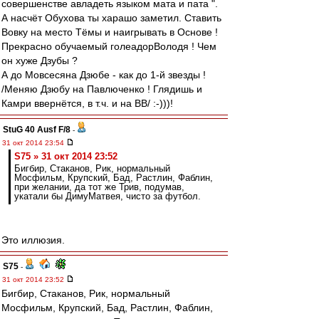
совершенстве авладеть языком мата и пата ".
А насчёт Обухова ты харашо заметил. Ставить
Вовку на место Тёмы и наигрывать в Основе !
Прекрасно обучаемый голеадорВолодя ! Чем
он хуже Дзубы ?
А до Мовсесяна Дзюбе - как до 1-й звезды !
/Меняю Дзюбу на Павлюченко ! Глядишь и
Камри ввернётся, в т.ч. и на ВВ/ :-)))!
StuG 40 Ausf F/8
-
31 окт 2014 23:54
S75 » 31 окт 2014 23:52
Бигбир, Стаканов, Рик, нормальный
Мосфильм, Крупский, Бад, Растлин, Фаблин,
при желании, да тот же Трив, подумав,
укатали бы ДимуМатвея, чисто за футбол.
Это иллюзия.
S75
-
31 окт 2014 23:52
Бигбир, Стаканов, Рик, нормальный
Мосфильм, Крупский, Бад, Растлин, Фаблин,