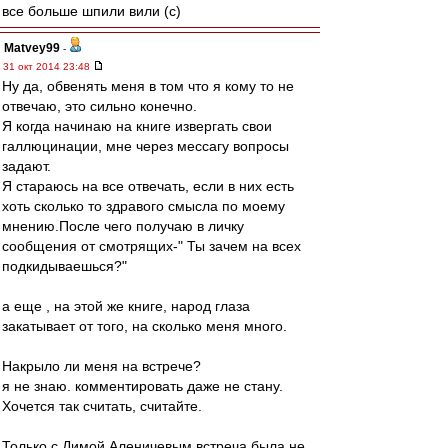
все больше шпили вили (с)
Matvey99
-
31 окт 2014 23:48
Ну да, обвенять меня в том что я кому то не
отвечаю, это сильно конечно.
Я когда начинаю на книге извергать свои
галлюцинации, мне через мессагу вопросы
задают.
Я стараюсь на все отвечать, если в них есть
хоть сколько то здравого смысла по моему
мнению.После чего получаю в личку
сообщения от смотрящих-" Ты зачем на всех
подкидываешься?"
а еще , на этой же книге, народ глаза
закатывает от того, на сколько меня много.
Накрыло ли меня на встрече?
я не знаю. комментировать даже не стану.
Хочется так считать, считайте.
Только с Димой Аленичевым встреча была не