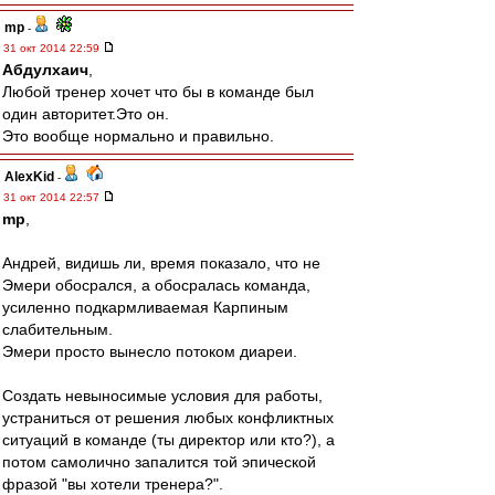
mp
-
31 окт 2014 22:59
Абдулхаич
,
Любой тренер хочет что бы в команде был
один авторитет.Это он.
Это вообще нормально и правильно.
AlexKid
-
31 окт 2014 22:57
mp
,
Андрей, видишь ли, время показало, что не
Эмери обосрался, а обосралась команда,
усиленно подкармливаемая Карпиным
слабительным.
Эмери просто вынесло потоком диареи.
Создать невыносимые условия для работы,
устраниться от решения любых конфликтных
ситуаций в команде (ты директор или кто?), а
потом самолично запалится той эпической
фразой "вы хотели тренера?".