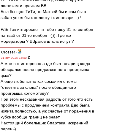
ластикам и прачкам ВВ.
Был бы щас ТиТи, то Матвей бы и сам бы в
забан ушел бы к полпоту i к иенгсари :-) !
P/S/ Так интересно - я тебе пишу 31-го октября
на тваё от 01-го ноября :-))). Где же
модераторы ? ВВрагов штоль исчут ?
Crosser
-
31 окт 2014 23:40
А мне вот интересно а где был товарищ когда
обосрался после предсказанного проигрыша
цске?
А еще любопытно как соскочил с темы
"ответить за слова" после обещанного
проигрыша коломотиву?
При этом несказанная радость от того что есть
проблемы с продлением контракта Дзю была
излита полностью, а уж счастье от поражения в
кубке вообще границ не знает
Настоящий болельщик Спартака, искренний
парень)