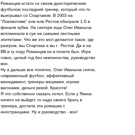
Романцев кстати со своим доисторическим
футболом последний тренер, который что-то
выигрывал со Спартаком. В 2003 на
"Локомотиве" еле-еле Ростов обыграли 1-0 в
финале кубка. На секторе еще Олег Иваныча
вспоминали в суе не самыми лестными
эпитетами. Что же это мол делается такое, где
разгром, мы Спартака а вы г.. Ростов. Да и на
ВВ в ту пору Романцев не в почете был. Игра
говно, целый год без чемпионства, руководство
вон.
Ну а дальше все понятно, Олег Иваныча сняли,
современный футбол, эффективный
менеджмент, тренеры мешками, игроки
вагонами, деньги рекой. Красота!
Я что собственно сказать хотел. Если у Якина
ничего не выйдет, то надо своего брать в
тренера, достала эта ромашка с
иностранцами. Ну и руководство - вон!
mp
-
31 окт 2014 22:36
Абдулхаич
,