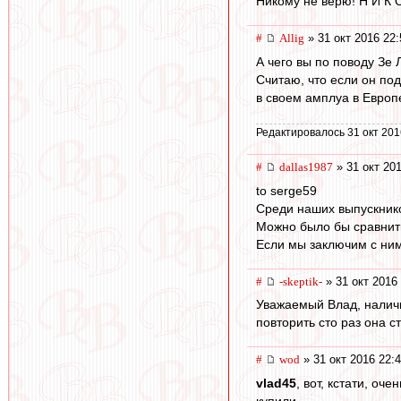
Никому не верю! Н И К О
#
Allig
» 31 окт 2016 22:
А чего вы по поводу Зе
Считаю, что если он под
в своем амплуа в Европ
Редактировалось 31 окт 201
#
dallas1987
» 31 окт 201
to serge59
Среди наших выпускнико
Можно было бы сравнить
Если мы заключим с ним 
#
-skeptik-
» 31 окт 2016
Уважаемый Влад, наличи
повторить сто раз она 
#
wod
» 31 окт 2016 22:
vlad45
, вот, кстати, о