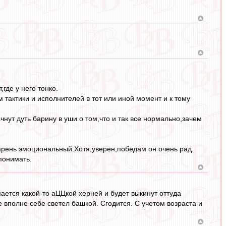
где у него тонко.
тактики и исполнителей в тот или иной момент и к тому
чнут дуть барину в уши о том,что и так все нормально,зачем
парень эмоциональный.Хотя,уверен,победам он очень рад.
понимать.
мается какой-то аЦЦкой херней и будет выкинут оттуда
 вполне себе светел башкой. Сгодится. С учетом возраста и