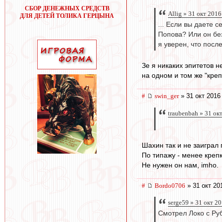
СБОР ДЕНЕЖНЫХ СРЕДСТВ
Allig » 31 окт 2016
ДЛЯ ДЕТЕЙ ТОЛИКА ГЕРЦЫНА
... Если вы даете 
Попова? Или он б
я уверен, что пос
Зе я никаких эпитетов н
на одном и том же "креп
#
swin_ger
» 31 окт 2016
traubenbah » 31 ок
Шахин так и не заиграл
По типажу - менее креп
Не нужен он нам, imho.
#
Bordo0706
» 31 окт 20
serge59 » 31 окт 2
Смотрел Локо с Руб