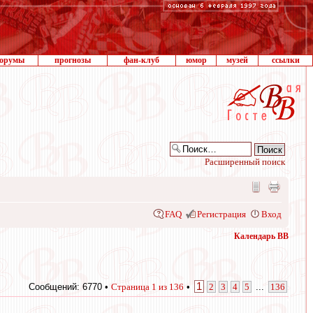
орумы
прогнозы
фан-клуб
юмор
музей
ссылки
Расширенный поиск
FAQ
Регистрация
Вход
Календарь ВВ
1
Сообщений: 6770 •
Страница
1
из
136
•
2
3
4
5
...
136