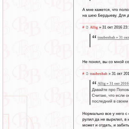
А мне кажется, что пол
на шею Бердыеву. Для д
#
Allig
» 31 окт 2016 23:
traubenbah » 31 ок
Не понял, вы со мной с
#
traubenbah
» 31 окт 20
Allig » 31 окт 2016
Давайте про Попов
Считаю, что если о
последний в своем
Нормально все у него с
рулил да не вырклил, в 
может и отдать, и забит