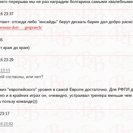
мнего перерыва мы не раз наградим болгарина самыми хвалебными
16 23:37
атают- отсюда либо "инсайды" берут дескать барин дал добро раскош
russia-dort ... gespraech/
35
от края до края)
16 23:29
 23:15
ой согласны, или нет?
аких "европейского" уровня в самой Европе достаточно. Для РФПЛ 
но и в крайних играх он, очевидно, устраивал тренера меньше чем 
а пользу команде)))
 23:17
16 23:02