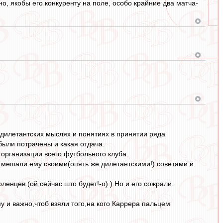
о, якобы его конкуренту на поле, особо крайние два матча-
дилетантских мыслях и понятиях в принятии ряда
ыли потрачены и какая отдача.
организации всего футбольного клуба.
е мешали ему своими(опять же дилетантскими!) советами и
енцев.(ой,сейчас што будет!-о) ) Но и его сожрали.
му и важно,чтоб взяли того,на кого Каррера пальцем