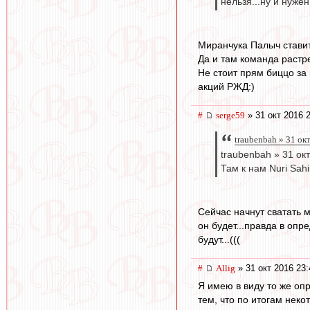
нельзя...ну и нужен
Миранчука Палыч ставит
Да и там команда растр
Не стоит прям биццо за 
акций РЖД:)
#
serge59
» 31 окт 2016 
traubenbah » 31 ок
traubenbah » 31 ок
Там к нам Nuri Sah
Сейчас начнут сватать м
он будет...правда в опр
будут...(((
#
Allig
» 31 окт 2016 23:
Я имею в виду то же опр
тем, что по итогам неко