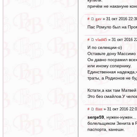
купили.
причём не накануне конц
#
gav
» 31 окт 2016 22:3
Пас Ромуло был на Про
#
vlad45
» 31 окт 2016 2
И по селекции-о)
Оставьте дону Массимо р
Он давно посрамил всех
или иному сопернику.
Единственная надежда,чт
траты, а Родионов не б
Кстати,а как там Матве
Это без смайлов.У чело
#
flint
» 31 окт 2016 22:
serge59
, нужен-нужен..
болельщиком Зенита в Р
паспорта, канешн.