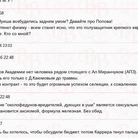
 М У !
58
 Луиша возбудились задним умом? Давайте про Попова!
тянет физику - всем станет ясно, что это полузащитник крепкого е
е. Кто со мной?
6 23:02
6 22:48
в Академии нет человека рядом стоящего с Ал.Миранчуком (АПЗ).
 его только с Д.Каюмовым до травмы.
контракт - то это будет огромным успехом селекции, к сожалению 
 22:48
е "околофедунов-вредителей, дующих в уши" является сексуальн
становится аксиомой, формула железная. Без обид.
47
чень бы хотелось, чтобы обсудили бюджет. потом Каррера ткнул пальц