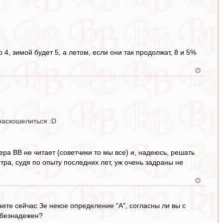
 4, зимой будет 5, а летом, если они так продолжат, 8 и 5%
 раскошелиться :D
ера ВВ не читает (советчики то мы все) и, надеюсь, решать
етра, судя по опыту последних лет, уж очень задраны не
аете сейчас Зе некое определение "А", согласны ли вы с
н безнадежен?