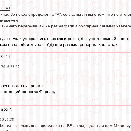
 23:40
сейчас Зе некое определение "А", согласны ли вы с тем, что по итог
езнадежен?
ле зимнего перерыва мы не раз наградим болгарина самыми хвалеб
е даю. Если уж сравнивать их как игроков, без учета позиций понят
ком европейском уровне"))) при разных тренерах. Как-то так
 23:46
т 2016 23:37
 после тяжёлой травмы.
ко стоящий на ногах Фернандо.
16 23:43
016 21:38
ином...вспомнилась дискуссия на ВВ о том, нужен ли нам Миранчук 