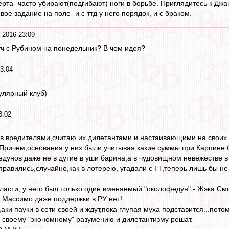
рта- часто убирают(подгибают) ноги в борьбе. Приглядитесь к Джан
вое задание на поле- и с ттд у него порядок, и с браком.
 2016 23:09
атч с Рубином на понедельник? В чем идея?
3:04
улярный клуб)
3:02
 вредителями,считаю их дилетантами и настаивающими на своих 
ричем,основания у них были,учитывая,какие суммы при Карпине б
дунов даже не в дутие в уши барина,а в чудовищном невежестве в 
справились,случайно,как в лотерею, угадали с ГТ,теперь лишь бы н
ласти, у него был только один вменяемый "околофедун" - Жэка Смол
у Массимо даже поддержки в РУ нет!
аки пауки в сети своей и ждут,пока глупая муха подставится...пото
по своему "экономному" разумению и дилетантизму решат.