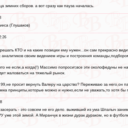
а зимних сборов. а вот сразу как пауза началась.
8
меса (Глушаков)
2:26
ешать КТО и на какие позиции ему нужен...он сам прекрасно видит,
 аналитиков своим видением игры и построения команды,подбором 
о не если,а когда(!) Массимо попросит,все эти околофедуны не на
удет жаловаться на тяжелый рынок.
й 99,не просит вернуть Валеру на царство? Переживаю за него,он 
века принципы,которые можно и нужно,если не уважать,то хотя бы 
08
. засерать - это совсем не его дело. выживший из ума Шпалыч зани
У уже этой зимой. А Миранчук в жизни дурак дураком, но в футболе