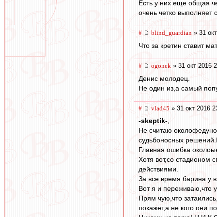
Есть у них еще общая че
очень четко выполняет с
#
blind_guardian
» 31 окт
Что за кретин ставит м
#
ogonek
» 31 окт 2016 2
Денис молодец.
Не один из,а самый поп
#
vlad45
» 31 окт 2016 2
-skeptik-
,
Не считаю околофедунов
судьбоносных решений.П
Главная ошибка околоые
Хотя вот,со стадионом 
действиями.
За все время барина у в
Вот я и переживаю,что 
Прям чую,что затаились,
покажет,а не кого они 