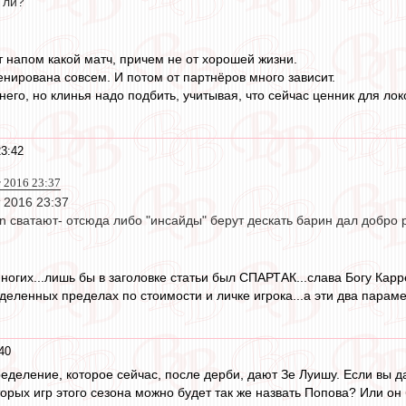
 ли?
 напом какой матч, причем не от хорошей жизни.
енирована совсем. И потом от партнёров много зависит.
него, но клинья надо подбить, учитывая, что сейчас ценник для локо
23:42
т 2016 23:37
т 2016 23:37
in сватают- отсюда либо "инсайды" берут дескать барин дал добро
ногих...лишь бы в заголовке статьи был СПАРТАК...слава Богу Карр
еделенных пределах по стоимости и личке игрока...а эти два парам
40
еделение, которое сейчас, после дерби, дают Зе Луишу. Если вы д
торых игр этого сезона можно будет так же назвать Попова? Или о