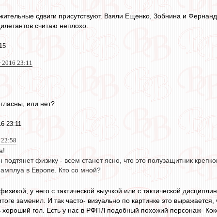
ожительные сдвиги присутствуют. Взяли Ещенко, Зобнина и Фернан
илетантов считаю неплохо.
15
т 2016 23:11
огласны, или нет?
16 23:11
 22:58
а!
н подтянет физику - всем станет ясно, что это полузащитник крепко
 амплуа в Европе. Кто со мной?
 физикой, у него с тактической выучкой или с тактической дисципл
итоге заменил. И так часто- визуально по картинке это выражается, 
ь хороший гол. Есть у нас в РФПЛ подобный похожий персонаж- Коко