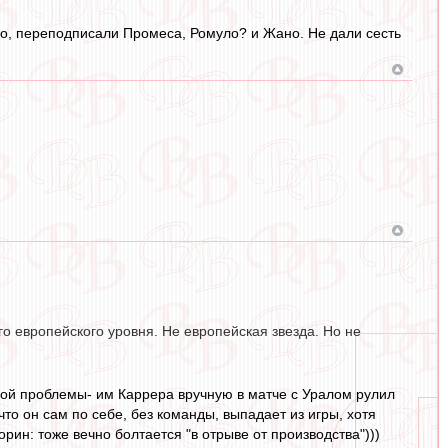
до, переподписали Промеса, Ромуло? и Жано. Не дали сесть
го европейского уровня. Не европейская звезда. Но не
иной проблемы- им Каррера вручную в матче с Уралом рулил
что он сам по себе, без команды, выпадает из игры, хотя
рин: тоже вечно болтается "в отрыве от производства")))