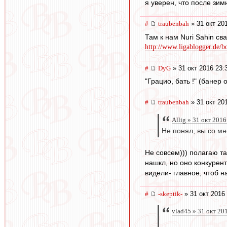
я уверен, что после зи
#
traubenbah
» 31 окт 20
Там к нам Nuri Sahin св
http://www.ligablogger.de/bo
#
DyG
» 31 окт 2016 23:
"Грацио, бать !" (банер 
#
traubenbah
» 31 окт 20
Allig » 31 окт 2016
Не понял, вы со мн
Не совсем))) полагаю т
нашкл, но оно конкурент
видели- главное, чтоб н
#
-skeptik-
» 31 окт 2016
vlad45 » 31 окт 20