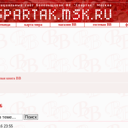
оманда
карта мира
магазин ВВ
гостевая ВВ
ф
вая книга ВВ
16
16 23:55