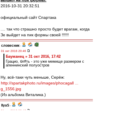
вышел на пик формы.
2016-10-31 20:32:51
официальный сайт Спартака
.... так что страшно просто будет врагам, когда
Зе выйдет на пик формы своей !!!!!!
словесник
-
31 окт 2016 20:46
Бауманец » 31 окт 2016, 17:42
Грацио, бл#ть - это уже мемище размером с
апеннинский полуостров
Ну, всё-таки чуть меньше, Серёж:
http://spartakphoto.ru/images/phocagall ...
g_1556.jpg
(Из альбома Виталика.)
IlyaS
-
31 окт 2016 20:46
Антуан, не удивляйся, когда тебя за
разжигание с киги попросят...;-)