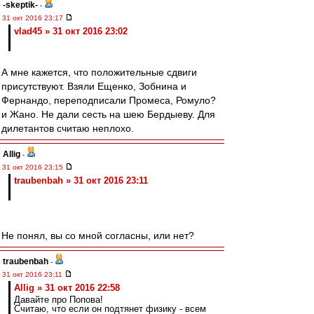
-skeptik-
-
31 окт 2016 23:17
vlad45 » 31 окт 2016 23:02
А мне кажется, что положительные сдвиги
присутствуют. Взяли Ещенко, Зобнина и
Фернандо, переподписали Промеса, Ромуло?
и Жано. Не дали сесть на шею Бердыеву. Для
дилетантов считаю неплохо.
Allig
-
31 окт 2016 23:15
traubenbah » 31 окт 2016 23:11
Не понял, вы со мной согласны, или нет?
traubenbah
-
31 окт 2016 23:11
Allig » 31 окт 2016 22:58
Давайте про Попова!
Считаю, что если он подтянет физику - всем