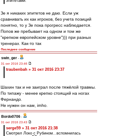
эпитетами.
Зе я никаких эпитетов не даю. Если уж
сравнивать их как игроков, без учета позиций
понятно, то у Зе пока прогресс наблюдается.
Попов же пребывает на одном и том же
"крепком европейском уровне"))) при разных
тренерах. Как-то так
Последнее сообщение
swin_ger
-
31 окт 2016 23:46
traubenbah » 31 окт 2016 23:37
Шахин так и не заиграл после тяжёлой травмы.
По типажу - менее крепко стоящий на ногах
Фернандо.
Не нужен он нам, imho.
Bordo0706
-
31 окт 2016 23:43
serge59 » 31 окт 2016 21:38
Смотрел Локо с Рубином...вспомнилась