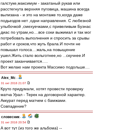
галстуке,максимум - закатаный рукав или
расстегнута верхняя пуговица, машина всегда
вылизана - и это на монтаже то,когда даже
подьездов нет ,одни направления. С любезной
улыбочкой ,смехуечками,с привеливым Буэнас
диас по утрам,но....все соки выжимал и так мог
потребовать выполнения и спросить за срывы
работ и сроков,что жуть брала.И почти не
повышал голоса....жаль,на повыщение
ушел.Жить стало вольготнее,но ...скучнее.И
проект заканчивается.....
Вот желаю нам проекта Массимо подольше....
Alex_Mc
-
31 окт 2016 21:07
Круто придумали, хотят провести проверку
матча Урал - Терек на договорной характер.
Аккурат перед матчем с бамжами.
Совпадение?
словесник
-
31 окт 2016 20:54
А вот тут (из того же альбома) --