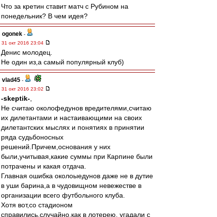
Что за кретин ставит матч с Рубином на
понедельник? В чем идея?
ogonek
-
31 окт 2016 23:04
Денис молодец.
Не один из,а самый популярный клуб)
vlad45
-
31 окт 2016 23:02
-skeptik-
,
Не считаю околофедунов вредителями,считаю
их дилетантами и настаивающими на своих
дилетантских мыслях и понятиях в принятии
ряда судьбоносных
решений.Причем,основания у них
были,учитывая,какие суммы при Карпине были
потрачены и какая отдача.
Главная ошибка околоыедунов даже не в дутие
в уши барина,а в чудовищном невежестве в
организации всего футбольного клуба.
Хотя вот,со стадионом
справились,случайно,как в лотерею, угадали с