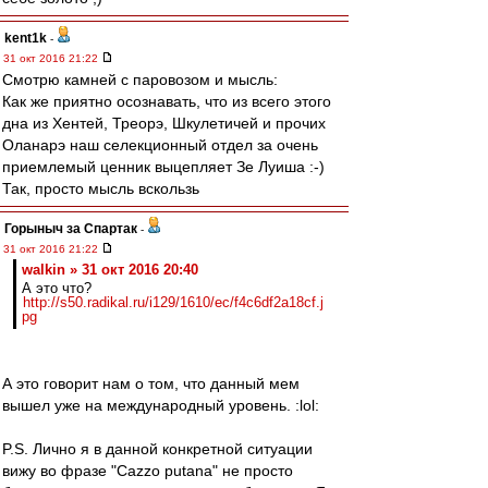
kent1k
-
31 окт 2016 21:22
Смотрю камней с паровозом и мысль:
Как же приятно осознавать, что из всего этого
дна из Хентей, Треорэ, Шкулетичей и прочих
Оланарэ наш селекционный отдел за очень
приемлемый ценник выцепляет Зе Луиша :-)
Так, просто мысль вскользь
Горыныч за Спартак
-
31 окт 2016 21:22
walkin » 31 окт 2016 20:40
А это что?
http://s50.radikal.ru/i129/1610/ec/f4c6df2a18cf.j
pg
А это говорит нам о том, что данный мем
вышел уже на международный уровень. :lol:
P.S. Лично я в данной конкретной ситуации
вижу во фразе "Cazzo putana" не просто