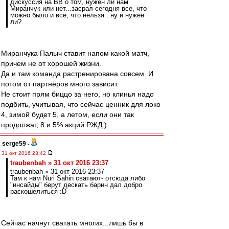
дискуссия на ВВ о том, нужен ли нам
Миранчук или нет...засрал сегодня все, что
можно было и все, что нельзя...ну и нужен
ли?
Миранчука Палыч ставит напом какой матч,
причем не от хорошей жизни.
Да и там команда растренирована совсем. И
потом от партнёров много зависит.
Не стоит прям биццо за него, но клинья надо
подбить, учитывая, что сейчас ценник для локо
4, зимой будет 5, а летом, если они так
продолжат, 8 и 5% акций РЖД:)
serge59
-
31 окт 2016 23:42
traubenbah » 31 окт 2016 23:37
traubenbah » 31 окт 2016 23:37
Там к нам Nuri Sahin сватают- отсюда либо
"инсайды" берут дескать барин дал добро
раскошелиться :D
Сейчас начнут сватать многих...лишь бы в