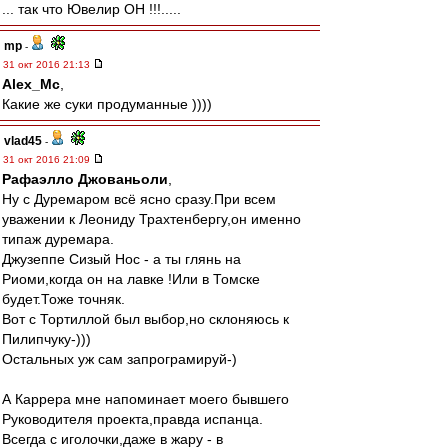
... так что Ювелир ОН !!!.....
mp
-
31 окт 2016 21:13
Alex_Mc
,
Какие же суки продуманные ))))
vlad45
-
31 окт 2016 21:09
Рафаэлло Джованьоли
,
Ну с Дуремаром всё ясно сразу.При всем
уважении к Леониду Трахтенбергу,он именно
типаж дуремара.
Джузеппе Сизый Нос - а ты глянь на
Риоми,когда он на лавке !Или в Томске
будет.Тоже точняк.
Вот с Тортиллой был выбор,но склоняюсь к
Пилипчуку-)))
Остальных уж сам запрограмируй-)
А Каррера мне напоминает моего бывшего
Руководителя проекта,правда испанца.
Всегда с иголочки,даже в жару - в