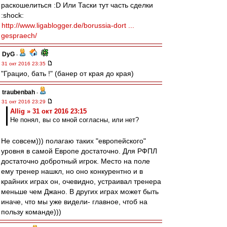
раскошелиться :D Или Таски тут часть сделки
:shock:
http://www.ligablogger.de/borussia-dort ...
gespraech/
DyG
-
31 окт 2016 23:35
"Грацио, бать !" (банер от края до края)
traubenbah
-
31 окт 2016 23:29
Allig » 31 окт 2016 23:15
Не понял, вы со мной согласны, или нет?
Не совсем))) полагаю таких "европейского"
уровня в самой Европе достаточно. Для РФПЛ
достаточно добротный игрок. Место на поле
ему тренер нашкл, но оно конкурентно и в
крайних играх он, очевидно, устраивал тренера
меньше чем Джано. В других играх может быть
иначе, что мы уже видели- главное, чтоб на
пользу команде)))