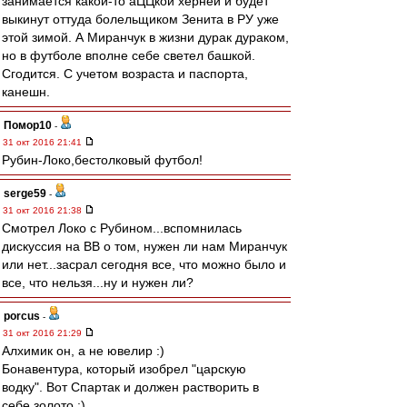
занимается какой-то аЦЦкой херней и будет
выкинут оттуда болельщиком Зенита в РУ уже
этой зимой. А Миранчук в жизни дурак дураком,
но в футболе вполне себе светел башкой.
Сгодится. С учетом возраста и паспорта,
канешн.
Помор10
-
31 окт 2016 21:41
Рубин-Локо,бестолковый футбол!
serge59
-
31 окт 2016 21:38
Смотрел Локо с Рубином...вспомнилась
дискуссия на ВВ о том, нужен ли нам Миранчук
или нет...засрал сегодня все, что можно было и
все, что нельзя...ну и нужен ли?
porcus
-
31 окт 2016 21:29
Алхимик он, а не ювелир :)
Бонавентура, который изобрел "царскую
водку". Вот Спартак и должен растворить в
себе золото ;)