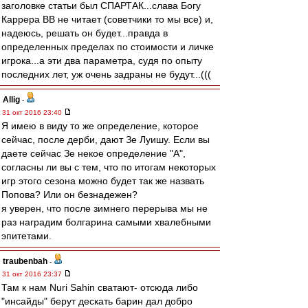
заголовке статьи был СПАРТАК...слава Богу
Каррера ВВ не читает (советчики то мы все) и,
надеюсь, решать он будет...правда в
определенных пределах по стоимости и личке
игрока...а эти два параметра, судя по опыту
последних лет, уж очень задраны не будут...(((
Allig
-
31 окт 2016 23:40
Я имею в виду то же определение, которое
сейчас, после дерби, дают Зе Луишу. Если вы
даете сейчас Зе некое определение "А",
согласны ли вы с тем, что по итогам некоторых
игр этого сезона можно будет так же назвать
Попова? Или он безнадежен?
я уверен, что после зимнего перерыва мы не
раз наградим болгарина самыми хвалебными
эпитетами.
traubenbah
-
31 окт 2016 23:37
Там к нам Nuri Sahin сватают- отсюда либо
"инсайды" берут дескать барин дал добро