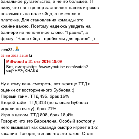
банальное ругательство, а нечто большее. Я
вижу, что наш тренер заставляет наших игроков
показывать на поле яйца, а не сопли в
платочке. Для становления команды это
крайне важно. Поэтому надеюсь увидеть на
баннере не непонятное слово: "Грацио", а
фразу: "Наши яйца - проблемы для врагов". ;)
лео22
-
31 окт 2016 21:16
Millwood » 31 окт 2016 19:09
Вот, смотриhttps://www.youtube.com/watch?
v=jYHE3yKHAK4
Ну а кому лень смотреть, вот вкратце ТТД и
оценки от восторженного Бубнова ;)
Первый тайм. ТТД 495, брак 16%
Второй тайм. ТТД 313 (по словам Бубнова
играли по счету), брак 21%
Игра в целом. ТТД 808, брак 18,4%.
Говорит, что это Барселона. Особый восторг у
него вызывает как команда быстро играет в 1-2
касания. Говорит, я знаю что это такое. Стоит