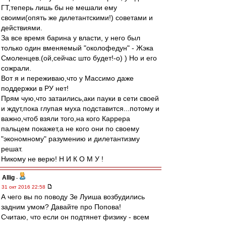
ГТ,теперь лишь бы не мешали ему
своими(опять же дилетантскими!) советами и
действиями.
За все время барина у власти, у него был
только один вменяемый "околофедун" - Жэка
Смоленцев.(ой,сейчас што будет!-о) ) Но и его
сожрали.
Вот я и переживаю,что у Массимо даже
поддержки в РУ нет!
Прям чую,что затаились,аки пауки в сети своей
и ждут,пока глупая муха подставится...потому и
важно,чтоб взяли того,на кого Каррера
пальцем покажет,а не кого они по своему
"экономному" разумению и дилетантизму
решат.
Никому не верю! Н И К О М У !
Allig
-
31 окт 2016 22:58
А чего вы по поводу Зе Луиша возбудились
задним умом? Давайте про Попова!
Считаю, что если он подтянет физику - всем