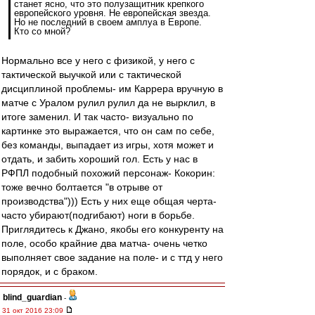
станет ясно, что это полузащитник крепкого
европейского уровня. Не европейская звезда.
Но не последний в своем амплуа в Европе.
Кто со мной?
Нормально все у него с физикой, у него с
тактической выучкой или с тактической
дисциплиной проблемы- им Каррера вручную в
матче с Уралом рулил рулил да не вырклил, в
итоге заменил. И так часто- визуально по
картинке это выражается, что он сам по себе,
без команды, выпадает из игры, хотя может и
отдать, и забить хороший гол. Есть у нас в
РФПЛ подобный похожий персонаж- Кокорин:
тоже вечно болтается "в отрыве от
производства"))) Есть у них еще общая черта-
часто убирают(подгибают) ноги в борьбе.
Приглядитесь к Джано, якобы его конкуренту на
поле, особо крайние два матча- очень четко
выполняет свое задание на поле- и с ттд у него
порядок, и с браком.
blind_guardian
-
31 окт 2016 23:09