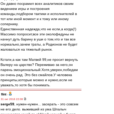
Он давно посрамил всех аналитиков своим
видением игры и построения
команды,подбором тактики и исполнителей в
тот или иной момент и к тому или иному
сопернику.
Единственная надежда,что не если,а когда(!)
Массимо попросит,все эти околофедуны не
начнут дуть барину в уши о том,что и так все
нормально,зачем траты, а Родионов не будет
жаловаться на тяжелый рынок.
Кстати,а как там Матвей 99,не просит вернуть
Валеру на царство? Переживаю за него,он
парень эмоциональный.Хотя,уверен,победам
он очень рад. Это без смайлов.У человека
принципы,которые можно и нужно,если не
уважать,то хотя бы понимать.
flint
-
31 окт 2016 22:08
serge59
, нужен-нужен... засерать - это совсем
не его дело. выживший из ума Шпалыч