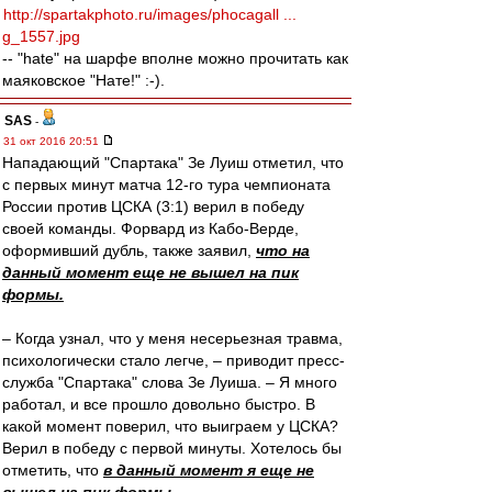
http://spartakphoto.ru/images/phocagall ...
g_1557.jpg
-- "hate" на шарфе вполне можно прочитать как
маяковское "Нате!" :-).
SAS
-
31 окт 2016 20:51
Нападающий "Спартака" Зе Луиш отметил, что
с первых минут матча 12-го тура чемпионата
России против ЦСКА (3:1) верил в победу
своей команды. Форвард из Кабо-Верде,
оформивший дубль, также заявил,
что на
данный момент еще не вышел на пик
формы.
– Когда узнал, что у меня несерьезная травма,
психологически стало легче, – приводит пресс-
служба "Спартака" слова Зе Луиша. – Я много
работал, и все прошло довольно быстро. В
какой момент поверил, что выиграем у ЦСКА?
Верил в победу с первой минуты. Хотелось бы
отметить, что
в данный момент я еще не