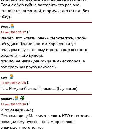
Если любую куйню повторить сто раз она
становится аксиомой, формула железная. Без
обид.
wod
-
31 окт 2016 22:47
vlad45
, вот, кстати, очень бы хотелось, чтобы
обсудили бюджет. потом Каррера ткнул
пальцем в нужного ему игрока в рамках этого
бюджета и его купили.
причём не накануне конца зимних сборов. а
вот сразу как пауза началась.
gav
-
31 окт 2016 22:38
Пас Ромуло был на Промеса (Глушаков)
vlad45
-
31 окт 2016 22:26
И по селекции-о)
Оставьте дону Массимо решать КТО и на какие
позиции ему нужен...он сам прекрасно
видит,где у него тонко.