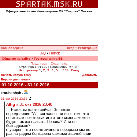
Официальный сайт болельщиков ФК "Спартак" Москва
Полная версия
Вход
•
Регистрация
FAQ
•
Поиск
Общение на сайте
Гостевая книга ВВ
»
Пред. тема
|
След. тема
Страница
1
из
136
[ Сообщений: 6770 ]
На страницу
1
,
2
,
3
,
4
,
5
...
136
След.
Начать новую тему
Добавить
Версия для печати
01.10.2016 - 31.10.2016
traubenbah
-
31 окт 2016 23:55
Allig » 31 окт 2016 23:40
... Если вы даете сейчас Зе некое
определение "А", согласны ли вы с тем, что
по итогам некоторых игр этого сезона можно
будет так же назвать Попова? Или он
безнадежен?
я уверен, что после зимнего перерыва мы не
раз наградим болгарина самыми хвалебными