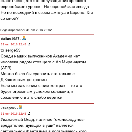
станет ясно, что это полузащитник крепкого
европейского уровня. Не европейская звезда.
Но не последний в своем амплуа в Европе. Кто
со мной?
Редактировалось 31 окт 2016 23:02
dallas1987
-
31 окт 2016 22:48
to serge59
Среди наших выпускников Академии нет
человека рядом стоящего с Ал.Миранчуком
(АПЗ).
Можно было бы сравнить его только с
Д.Каюмовым до травмы.
Если мы заключим с ним контракт - то это
будет огромным успехом селекции, к
сожалению в это слабо верится.
-skeptik-
-
31 окт 2016 22:48
Уважаемый Влад, наличие "околофедунов-
вредителей, дующих в уши" является
сексуальной фантазией я догадываюсь кого.