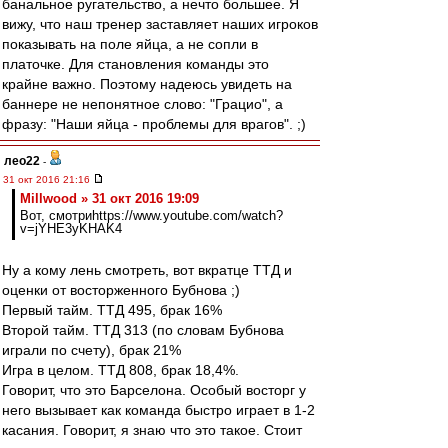
банальное ругательство, а нечто большее. Я
вижу, что наш тренер заставляет наших игроков
показывать на поле яйца, а не сопли в
платочке. Для становления команды это
крайне важно. Поэтому надеюсь увидеть на
баннере не непонятное слово: "Грацио", а
фразу: "Наши яйца - проблемы для врагов". ;)
лео22
-
31 окт 2016 21:16
Millwood » 31 окт 2016 19:09
Вот, смотриhttps://www.youtube.com/watch?
v=jYHE3yKHAK4
Ну а кому лень смотреть, вот вкратце ТТД и
оценки от восторженного Бубнова ;)
Первый тайм. ТТД 495, брак 16%
Второй тайм. ТТД 313 (по словам Бубнова
играли по счету), брак 21%
Игра в целом. ТТД 808, брак 18,4%.
Говорит, что это Барселона. Особый восторг у
него вызывает как команда быстро играет в 1-2
касания. Говорит, я знаю что это такое. Стоит