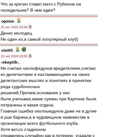
Что за кретин ставит матч с Рубином на
понедельник? В чем идея?
ogonek
-
31 окт 2016 23:04
Денис молодец.
Не один из,а самый популярный клуб)
vlad45
-
31 окт 2016 23:02
-skeptik-
,
Не считаю околофедунов вредителями,считаю
их дилетантами и настаивающими на своих
дилетантских мыслях и понятиях в принятии
ряда судьбоносных
решений.Причем,основания у них
были,учитывая,какие суммы при Карпине были
потрачены и какая отдача.
Главная ошибка околоыедунов даже не в дутие
в уши барина,а в чудовищном невежестве в
организации всего футбольного клуба.
Хотя вот,со стадионом
справились,случайно,как в лотерею, угадали с