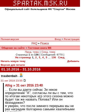
Официальный сайт болельщиков ФК "Спартак" Москва
Полная версия
Вход
•
Регистрация
FAQ
•
Поиск
Общение на сайте
Гостевая книга ВВ
»
Пред. тема
|
След. тема
Страница
1
из
136
[ Сообщений: 6770 ]
На страницу
1
,
2
,
3
,
4
,
5
...
136
След.
Начать новую тему
Добавить
Версия для печати
01.10.2016 - 31.10.2016
traubenbah
-
31 окт 2016 23:55
Allig » 31 окт 2016 23:40
... Если вы даете сейчас Зе некое
определение "А", согласны ли вы с тем, что
по итогам некоторых игр этого сезона можно
будет так же назвать Попова? Или он
безнадежен?
я уверен, что после зимнего перерыва мы не
раз наградим болгарина самыми хвалебными