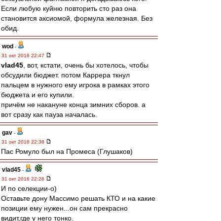
Если любую куйню повторить сто раз она
становится аксиомой, формула железная. Без
обид.
wod
-
31 окт 2016 22:47
vlad45
, вот, кстати, очень бы хотелось, чтобы
обсудили бюджет. потом Каррера ткнул
пальцем в нужного ему игрока в рамках этого
бюджета и его купили.
причём не накануне конца зимних сборов. а
вот сразу как пауза началась.
gav
-
31 окт 2016 22:38
Пас Ромуло был на Промеса (Глушаков)
vlad45
-
31 окт 2016 22:26
И по селекции-о)
Оставьте дону Массимо решать КТО и на какие
позиции ему нужен...он сам прекрасно
видит,где у него тонко.