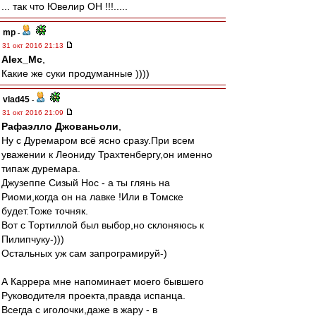
... так что Ювелир ОН !!!.....
mp
-
31 окт 2016 21:13
Alex_Mc
,
Какие же суки продуманные ))))
vlad45
-
31 окт 2016 21:09
Рафаэлло Джованьоли
,
Ну с Дуремаром всё ясно сразу.При всем
уважении к Леониду Трахтенбергу,он именно
типаж дуремара.
Джузеппе Сизый Нос - а ты глянь на
Риоми,когда он на лавке !Или в Томске
будет.Тоже точняк.
Вот с Тортиллой был выбор,но склоняюсь к
Пилипчуку-)))
Остальных уж сам запрограмируй-)
А Каррера мне напоминает моего бывшего
Руководителя проекта,правда испанца.
Всегда с иголочки,даже в жару - в