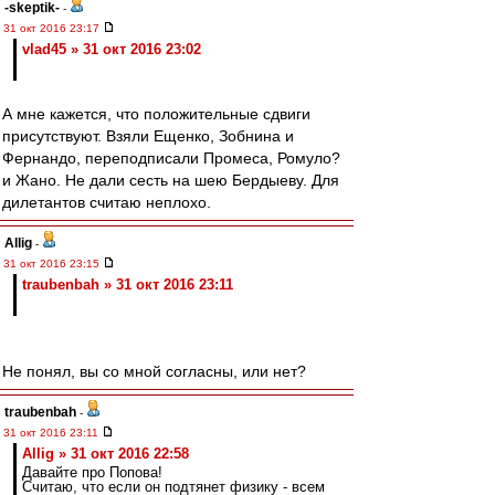
-skeptik-
-
31 окт 2016 23:17
vlad45 » 31 окт 2016 23:02
А мне кажется, что положительные сдвиги
присутствуют. Взяли Ещенко, Зобнина и
Фернандо, переподписали Промеса, Ромуло?
и Жано. Не дали сесть на шею Бердыеву. Для
дилетантов считаю неплохо.
Allig
-
31 окт 2016 23:15
traubenbah » 31 окт 2016 23:11
Не понял, вы со мной согласны, или нет?
traubenbah
-
31 окт 2016 23:11
Allig » 31 окт 2016 22:58
Давайте про Попова!
Считаю, что если он подтянет физику - всем