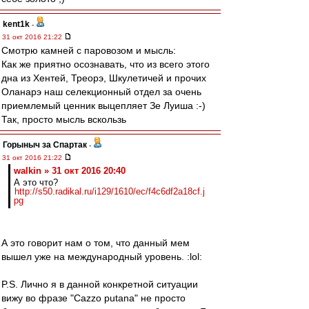
kent1k
-
31 окт 2016 21:22
Смотрю камней с паровозом и мысль:
Как же приятно осознавать, что из всего этого
дна из Хентей, Треорэ, Шкулетичей и прочих
Оланарэ наш селекционный отдел за очень
приемлемый ценник выцепляет Зе Луиша :-)
Так, просто мысль вскользь
Горыныч за Спартак
-
31 окт 2016 21:22
walkin » 31 окт 2016 20:40
А это что?
http://s50.radikal.ru/i129/1610/ec/f4c6df2a18cf.j
pg
А это говорит нам о том, что данный мем
вышел уже на международный уровень. :lol:
P.S. Лично я в данной конкретной ситуации
вижу во фразе "Cazzo putana" не просто