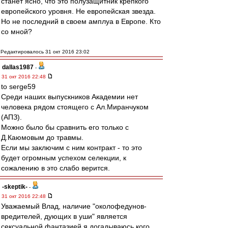
станет ясно, что это полузащитник крепкого
европейского уровня. Не европейская звезда.
Но не последний в своем амплуа в Европе. Кто
со мной?
Редактировалось 31 окт 2016 23:02
dallas1987
-
31 окт 2016 22:48
to serge59
Среди наших выпускников Академии нет
человека рядом стоящего с Ал.Миранчуком
(АПЗ).
Можно было бы сравнить его только с
Д.Каюмовым до травмы.
Если мы заключим с ним контракт - то это
будет огромным успехом селекции, к
сожалению в это слабо верится.
-skeptik-
-
31 окт 2016 22:48
Уважаемый Влад, наличие "околофедунов-
вредителей, дующих в уши" является
сексуальной фантазией я догадываюсь кого.