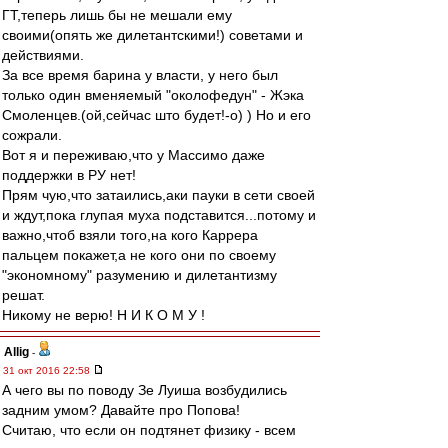
ГТ,теперь лишь бы не мешали ему
своими(опять же дилетантскими!) советами и
действиями.
За все время барина у власти, у него был
только один вменяемый "околофедун" - Жэка
Смоленцев.(ой,сейчас што будет!-о) ) Но и его
сожрали.
Вот я и переживаю,что у Массимо даже
поддержки в РУ нет!
Прям чую,что затаились,аки пауки в сети своей
и ждут,пока глупая муха подставится...потому и
важно,чтоб взяли того,на кого Каррера
пальцем покажет,а не кого они по своему
"экономному" разумению и дилетантизму
решат.
Никому не верю! Н И К О М У !
Allig
-
31 окт 2016 22:58
А чего вы по поводу Зе Луиша возбудились
задним умом? Давайте про Попова!
Считаю, что если он подтянет физику - всем