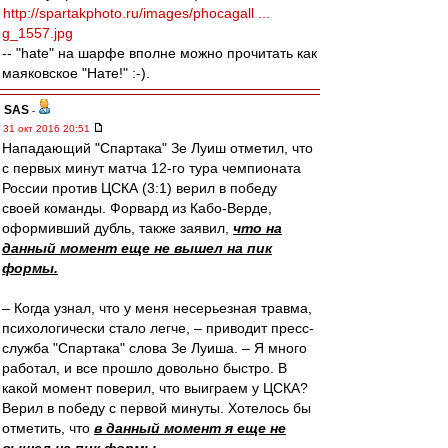
http://spartakphoto.ru/images/phocagall ...
g_1557.jpg
-- "hate" на шарфе вполне можно прочитать как
маяковское "Нате!" :-).
SAS
-
31 окт 2016 20:51
Нападающий "Спартака" Зе Луиш отметил, что
с первых минут матча 12-го тура чемпионата
России против ЦСКА (3:1) верил в победу
своей команды. Форвард из Кабо-Верде,
оформивший дубль, также заявил,
что на
данный момент еще не вышел на пик
формы.
– Когда узнал, что у меня несерьезная травма,
психологически стало легче, – приводит пресс-
служба "Спартака" слова Зе Луиша. – Я много
работал, и все прошло довольно быстро. В
какой момент поверил, что выиграем у ЦСКА?
Верил в победу с первой минуты. Хотелось бы
отметить, что
в данный момент я еще не