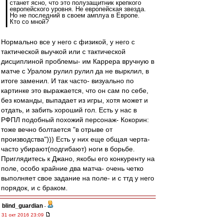
станет ясно, что это полузащитник крепкого
европейского уровня. Не европейская звезда.
Но не последний в своем амплуа в Европе.
Кто со мной?
Нормально все у него с физикой, у него с
тактической выучкой или с тактической
дисциплиной проблемы- им Каррера вручную в
матче с Уралом рулил рулил да не вырклил, в
итоге заменил. И так часто- визуально по
картинке это выражается, что он сам по себе,
без команды, выпадает из игры, хотя может и
отдать, и забить хороший гол. Есть у нас в
РФПЛ подобный похожий персонаж- Кокорин:
тоже вечно болтается "в отрыве от
производства"))) Есть у них еще общая черта-
часто убирают(подгибают) ноги в борьбе.
Приглядитесь к Джано, якобы его конкуренту на
поле, особо крайние два матча- очень четко
выполняет свое задание на поле- и с ттд у него
порядок, и с браком.
blind_guardian
-
31 окт 2016 23:09