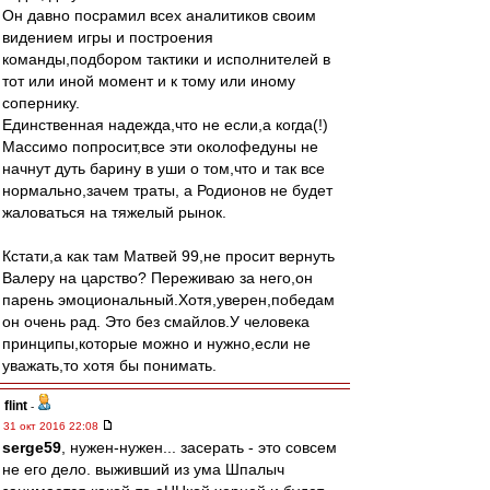
Он давно посрамил всех аналитиков своим
видением игры и построения
команды,подбором тактики и исполнителей в
тот или иной момент и к тому или иному
сопернику.
Единственная надежда,что не если,а когда(!)
Массимо попросит,все эти околофедуны не
начнут дуть барину в уши о том,что и так все
нормально,зачем траты, а Родионов не будет
жаловаться на тяжелый рынок.
Кстати,а как там Матвей 99,не просит вернуть
Валеру на царство? Переживаю за него,он
парень эмоциональный.Хотя,уверен,победам
он очень рад. Это без смайлов.У человека
принципы,которые можно и нужно,если не
уважать,то хотя бы понимать.
flint
-
31 окт 2016 22:08
serge59
, нужен-нужен... засерать - это совсем
не его дело. выживший из ума Шпалыч