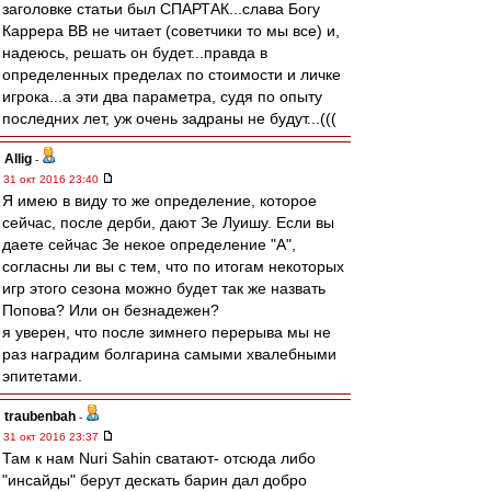
заголовке статьи был СПАРТАК...слава Богу
Каррера ВВ не читает (советчики то мы все) и,
надеюсь, решать он будет...правда в
определенных пределах по стоимости и личке
игрока...а эти два параметра, судя по опыту
последних лет, уж очень задраны не будут...(((
Allig
-
31 окт 2016 23:40
Я имею в виду то же определение, которое
сейчас, после дерби, дают Зе Луишу. Если вы
даете сейчас Зе некое определение "А",
согласны ли вы с тем, что по итогам некоторых
игр этого сезона можно будет так же назвать
Попова? Или он безнадежен?
я уверен, что после зимнего перерыва мы не
раз наградим болгарина самыми хвалебными
эпитетами.
traubenbah
-
31 окт 2016 23:37
Там к нам Nuri Sahin сватают- отсюда либо
"инсайды" берут дескать барин дал добро