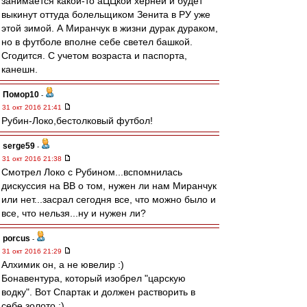
занимается какой-то аЦЦкой херней и будет
выкинут оттуда болельщиком Зенита в РУ уже
этой зимой. А Миранчук в жизни дурак дураком,
но в футболе вполне себе светел башкой.
Сгодится. С учетом возраста и паспорта,
канешн.
Помор10
-
31 окт 2016 21:41
Рубин-Локо,бестолковый футбол!
serge59
-
31 окт 2016 21:38
Смотрел Локо с Рубином...вспомнилась
дискуссия на ВВ о том, нужен ли нам Миранчук
или нет...засрал сегодня все, что можно было и
все, что нельзя...ну и нужен ли?
porcus
-
31 окт 2016 21:29
Алхимик он, а не ювелир :)
Бонавентура, который изобрел "царскую
водку". Вот Спартак и должен растворить в
себе золото ;)