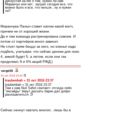
дискуссия на ВВ о том, нужен ли нам
Миранчук или нет...засрал сегодня все, что
можно было и все, что нельзя...ну и нужен
ли?
Миранчука Палыч ставит напом какой матч,
причем не от хорошей жизни.
Да и там команда растренирована совсем. И
потом от партнёров много зависит.
Не стоит прям биццо за него, но клинья надо
подбить, учитывая, что сейчас ценник для локо
4, зимой будет 5, а летом, если они так
продолжат, 8 и 5% акций РЖД:)
serge59
-
31 окт 2016 23:42
traubenbah » 31 окт 2016 23:37
traubenbah » 31 окт 2016 23:37
Там к нам Nuri Sahin сватают- отсюда либо
"инсайды" берут дескать барин дал добро
раскошелиться :D
Сейчас начнут сватать многих...лишь бы в