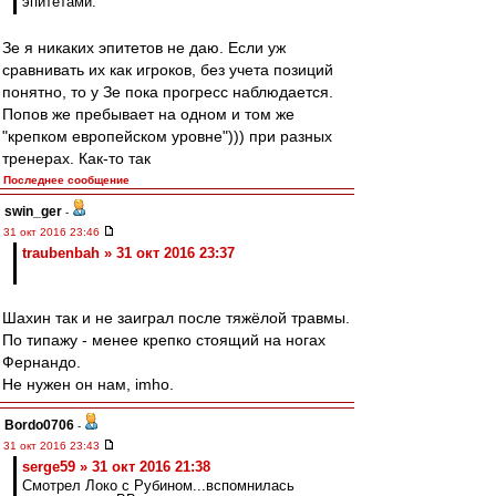
эпитетами.
Зе я никаких эпитетов не даю. Если уж
сравнивать их как игроков, без учета позиций
понятно, то у Зе пока прогресс наблюдается.
Попов же пребывает на одном и том же
"крепком европейском уровне"))) при разных
тренерах. Как-то так
Последнее сообщение
swin_ger
-
31 окт 2016 23:46
traubenbah » 31 окт 2016 23:37
Шахин так и не заиграл после тяжёлой травмы.
По типажу - менее крепко стоящий на ногах
Фернандо.
Не нужен он нам, imho.
Bordo0706
-
31 окт 2016 23:43
serge59 » 31 окт 2016 21:38
Смотрел Локо с Рубином...вспомнилась