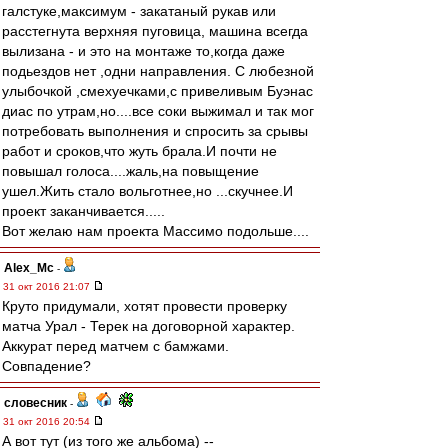
галстуке,максимум - закатаный рукав или
расстегнута верхняя пуговица, машина всегда
вылизана - и это на монтаже то,когда даже
подьездов нет ,одни направления. С любезной
улыбочкой ,смехуечками,с привеливым Буэнас
диас по утрам,но....все соки выжимал и так мог
потребовать выполнения и спросить за срывы
работ и сроков,что жуть брала.И почти не
повышал голоса....жаль,на повыщение
ушел.Жить стало вольготнее,но ...скучнее.И
проект заканчивается.....
Вот желаю нам проекта Массимо подольше....
Alex_Mc
-
31 окт 2016 21:07
Круто придумали, хотят провести проверку
матча Урал - Терек на договорной характер.
Аккурат перед матчем с бамжами.
Совпадение?
словесник
-
31 окт 2016 20:54
А вот тут (из того же альбома) --