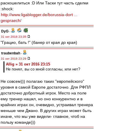
раскошелиться :D Или Таски тут часть сделки
:shock:
http://www.ligablogger.de/borussia-dort ...
gespraech/
DyG
-
31 окт 2016 23:35
"Грацио, бать !" (банер от края до края)
traubenbah
-
31 окт 2016 23:29
Allig » 31 окт 2016 23:15
Не понял, вы со мной согласны, или нет?
Не совсем))) полагаю таких "европейского"
уровня в самой Европе достаточно. Для РФПЛ
достаточно добротный игрок. Место на поле
ему тренер нашкл, но оно конкурентно и в
крайних играх он, очевидно, устраивал тренера
меньше чем Джано. В других играх может быть
иначе, что мы уже видели- главное, чтоб на
пользу команде)))