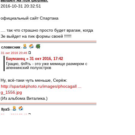
вышел на пик формы.
2016-10-31 20:32:51
официальный сайт Спартака
.... так что страшно просто будет врагам, когда
Зе выйдет на пик формы своей !!!!!!
словесник
-
31 окт 2016 20:46
Бауманец » 31 окт 2016, 17:42
Грацио, бл#ть - это уже мемище размером с
апеннинский полуостров
Ну, всё-таки чуть меньше, Серёж:
http://spartakphoto.ru/images/phocagall ...
g_1556.jpg
(Из альбома Виталика.)
IlyaS
-
31 окт 2016 20:46
Антуан, не удивляйся, когда тебя за
разжигание с киги попросят...;-)