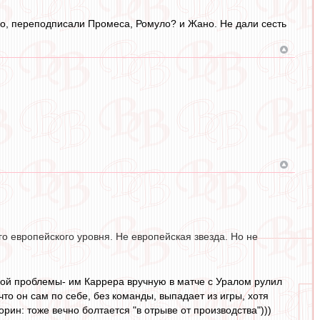
до, переподписали Промеса, Ромуло? и Жано. Не дали сесть
го европейского уровня. Не европейская звезда. Но не
иной проблемы- им Каррера вручную в матче с Уралом рулил
что он сам по себе, без команды, выпадает из игры, хотя
рин: тоже вечно болтается "в отрыве от производства")))