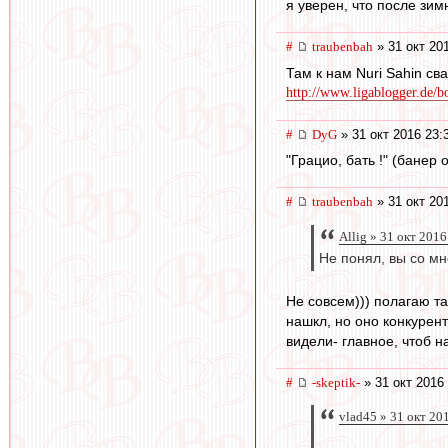
я уверен, что после зи
#
traubenbah
» 31 окт 20
Там к нам Nuri Sahin св
http://www.ligablogger.de/bo
#
DyG
» 31 окт 2016 23:
"Грацио, бать !" (банер 
#
traubenbah
» 31 окт 20
Allig » 31 окт 2016
Не понял, вы со мн
Не совсем))) полагаю т
нашкл, но оно конкурент
видели- главное, чтоб н
#
-skeptik-
» 31 окт 2016
vlad45 » 31 окт 20