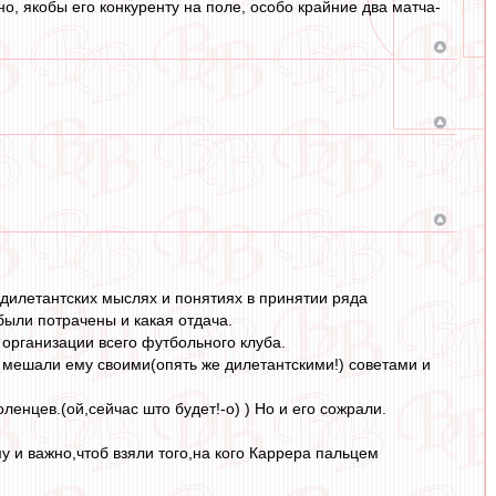
о, якобы его конкуренту на поле, особо крайние два матча-
дилетантских мыслях и понятиях в принятии ряда
ыли потрачены и какая отдача.
организации всего футбольного клуба.
е мешали ему своими(опять же дилетантскими!) советами и
енцев.(ой,сейчас што будет!-о) ) Но и его сожрали.
му и важно,чтоб взяли того,на кого Каррера пальцем