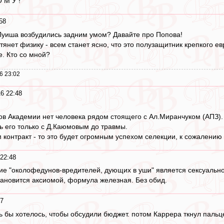
 М У !
58
 Луиша возбудились задним умом? Давайте про Попова!
тянет физику - всем станет ясно, что это полузащитник крепкого е
е. Кто со мной?
6 23:02
6 22:48
в Академии нет человека рядом стоящего с Ал.Миранчуком (АПЗ).
 его только с Д.Каюмовым до травмы.
контракт - то это будет огромным успехом селекции, к сожалению 
 22:48
е "околофедунов-вредителей, дующих в уши" является сексуальн
становится аксиомой, формула железная. Без обид.
47
чень бы хотелось, чтобы обсудили бюджет. потом Каррера ткнул пальц