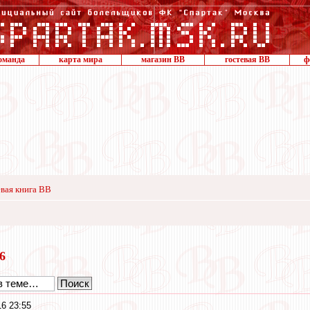
оманда
карта мира
магазин ВВ
гостевая ВВ
ф
вая книга ВВ
16
16 23:55