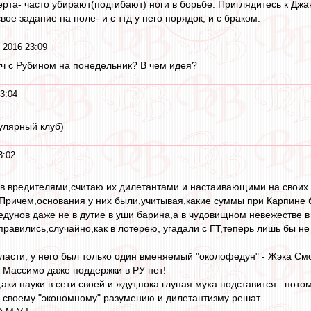
рта- часто убирают(подгибают) ноги в борьбе. Приглядитесь к Джан
вое задание на поле- и с ттд у него порядок, и с браком.
 2016 23:09
атч с Рубином на понедельник? В чем идея?
3:04
улярный клуб)
3:02
 вредителями,считаю их дилетантами и настаивающими на своих 
ричем,основания у них были,учитывая,какие суммы при Карпине б
дунов даже не в дутие в уши барина,а в чудовищном невежестве в 
справились,случайно,как в лотерею, угадали с ГТ,теперь лишь бы н
ласти, у него был только один вменяемый "околофедун" - Жэка Смол
у Массимо даже поддержки в РУ нет!
аки пауки в сети своей и ждут,пока глупая муха подставится...пото
по своему "экономному" разумению и дилетантизму решат.