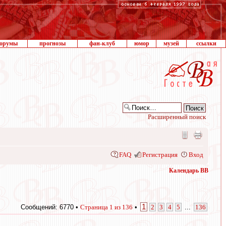
орумы
прогнозы
фан-клуб
юмор
музей
ссылки
Расширенный поиск
FAQ
Регистрация
Вход
Календарь ВВ
1
Сообщений: 6770 •
Страница
1
из
136
•
2
3
4
5
...
136