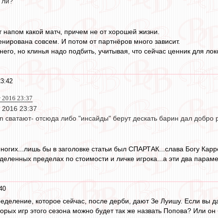
 ли?
 напом какой матч, причем не от хорошей жизни.
енирована совсем. И потом от партнёров много зависит.
него, но клинья надо подбить, учитывая, что сейчас ценник для локо
23:42
т 2016 23:37
т 2016 23:37
in сватают- отсюда либо "инсайды" берут дескать барин дал добро
ногих...лишь бы в заголовке статьи был СПАРТАК...слава Богу Карр
еделенных пределах по стоимости и личке игрока...а эти два парам
40
еделение, которое сейчас, после дерби, дают Зе Луишу. Если вы д
торых игр этого сезона можно будет так же назвать Попова? Или о