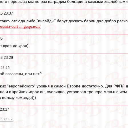
мнего перерыва мы не раз наградим болгарина самыми хвалебными
16 23:37
атают- отсюда либо "инсайды" берут дескать барин дал добро раскош
russia-dort ... gespraech/
35
от края до края)
16 23:29
 23:15
ой согласны, или нет?
аких "европейского" уровня в самой Европе достаточно. Для РФПЛ 
но и в крайних играх он, очевидно, устраивал тренера меньше чем 
а пользу команде)))
 23:17
16 23:02