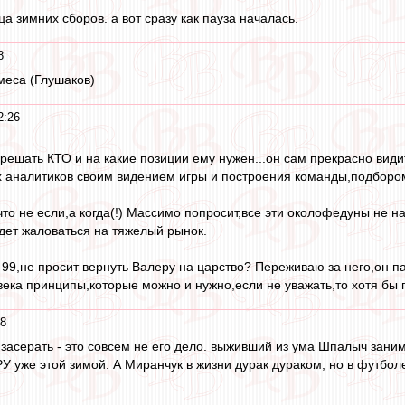
а зимних сборов. а вот сразу как пауза началась.
8
меса (Глушаков)
2:26
ешать КТО и на какие позиции ему нужен...он сам прекрасно видит,
 аналитиков своим видением игры и построения команды,подбором 
о не если,а когда(!) Массимо попросит,все эти околофедуны не на
удет жаловаться на тяжелый рынок.
й 99,не просит вернуть Валеру на царство? Переживаю за него,он 
века принципы,которые можно и нужно,если не уважать,то хотя бы 
08
. засерать - это совсем не его дело. выживший из ума Шпалыч зани
У уже этой зимой. А Миранчук в жизни дурак дураком, но в футболе