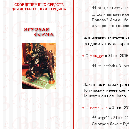
СБОР ДЕНЕЖНЫХ СРЕДСТВ
Allig » 31 окт 2016
ДЛЯ ДЕТЕЙ ТОЛИКА ГЕРЦЫНА
... Если вы даете 
Попова? Или он б
я уверен, что пос
Зе я никаких эпитетов н
на одном и том же "креп
#
swin_ger
» 31 окт 2016
traubenbah » 31 ок
Шахин так и не заиграл
По типажу - менее креп
Не нужен он нам, imho.
#
Bordo0706
» 31 окт 20
serge59 » 31 окт 2
Смотрел Локо с Руб