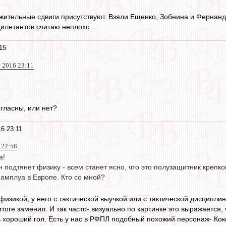
ожительные сдвиги присутствуют. Взяли Ещенко, Зобнина и Фернан
илетантов считаю неплохо.
15
т 2016 23:11
огласны, или нет?
16 23:11
 22:58
а!
н подтянет физику - всем станет ясно, что это полузащитник крепко
 амплуа в Европе. Кто со мной?
 физикой, у него с тактической выучкой или с тактической дисципл
итоге заменил. И так часто- визуально по картинке это выражается, 
ь хороший гол. Есть у нас в РФПЛ подобный похожий персонаж- Коко