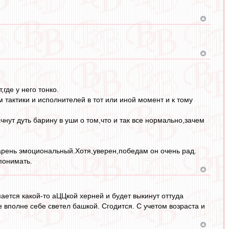
где у него тонко.
тактики и исполнителей в тот или иной момент и к тому
чнут дуть барину в уши о том,что и так все нормально,зачем
парень эмоциональный.Хотя,уверен,победам он очень рад.
понимать.
мается какой-то аЦЦкой херней и будет выкинут оттуда
 вполне себе светел башкой. Сгодится. С учетом возраста и