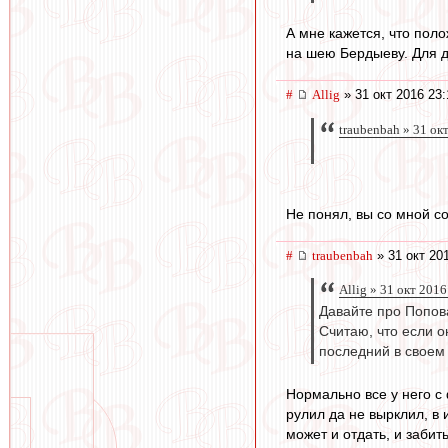
А мне кажется, что пол
на шею Бердыеву. Для д
#
Allig
» 31 окт 2016 23:
traubenbah » 31 ок
Не понял, вы со мной с
#
traubenbah
» 31 окт 20
Allig » 31 окт 2016
Давайте про Попов
Считаю, что если о
последний в своем
Нормально все у него с
рулил да не вырклил, в 
может и отдать, и забит