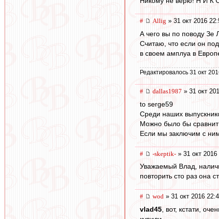
Никому не верю! Н И К О
#
Allig
» 31 окт 2016 22:
А чего вы по поводу Зе
Считаю, что если он под
в своем амплуа в Европ
Редактировалось 31 окт 201
#
dallas1987
» 31 окт 201
to serge59
Среди наших выпускнико
Можно было бы сравнить
Если мы заключим с ним 
#
-skeptik-
» 31 окт 2016
Уважаемый Влад, наличи
повторить сто раз она 
#
wod
» 31 окт 2016 22:
vlad45
, вот, кстати, о