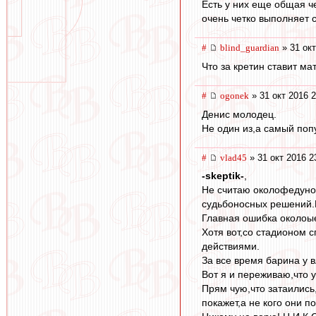
Есть у них еще общая че
очень четко выполняет с
#
blind_guardian
» 31 окт
Что за кретин ставит м
#
ogonek
» 31 окт 2016 2
Денис молодец.
Не один из,а самый поп
#
vlad45
» 31 окт 2016 2
-skeptik-
,
Не считаю околофедунов
судьбоносных решений.П
Главная ошибка околоые
Хотя вот,со стадионом 
действиями.
За все время барина у в
Вот я и переживаю,что 
Прям чую,что затаились,
покажет,а не кого они 