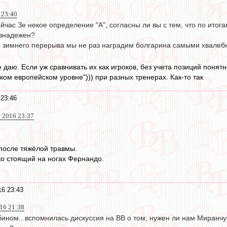
 23:40
сейчас Зе некое определение "А", согласны ли вы с тем, что по итог
езнадежен?
ле зимнего перерыва мы не раз наградим болгарина самыми хвалеб
е даю. Если уж сравнивать их как игроков, без учета позиций понят
ком европейском уровне"))) при разных тренерах. Как-то так
 23:46
т 2016 23:37
 после тяжёлой травмы.
ко стоящий на ногах Фернандо.
16 23:43
016 21:38
ином...вспомнилась дискуссия на ВВ о том, нужен ли нам Миранчук 