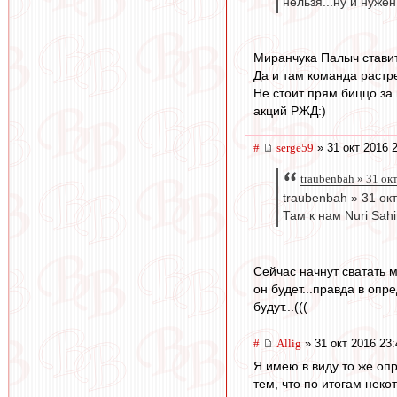
нельзя...ну и нужен
Миранчука Палыч ставит
Да и там команда растр
Не стоит прям биццо за 
акций РЖД:)
#
serge59
» 31 окт 2016 
traubenbah » 31 ок
traubenbah » 31 ок
Там к нам Nuri Sah
Сейчас начнут сватать м
он будет...правда в опр
будут...(((
#
Allig
» 31 окт 2016 23:
Я имею в виду то же опр
тем, что по итогам неко