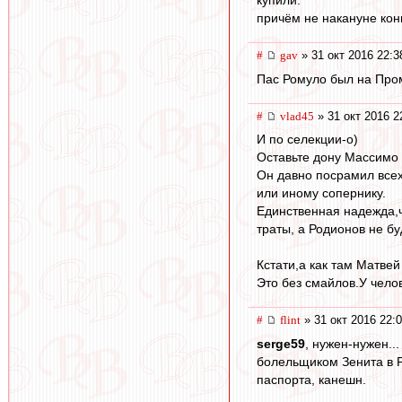
купили.
причём не накануне конц
#
gav
» 31 окт 2016 22:3
Пас Ромуло был на Про
#
vlad45
» 31 окт 2016 2
И по селекции-о)
Оставьте дону Массимо р
Он давно посрамил всех
или иному сопернику.
Единственная надежда,чт
траты, а Родионов не б
Кстати,а как там Матве
Это без смайлов.У чело
#
flint
» 31 окт 2016 22:
serge59
, нужен-нужен..
болельщиком Зенита в Р
паспорта, канешн.