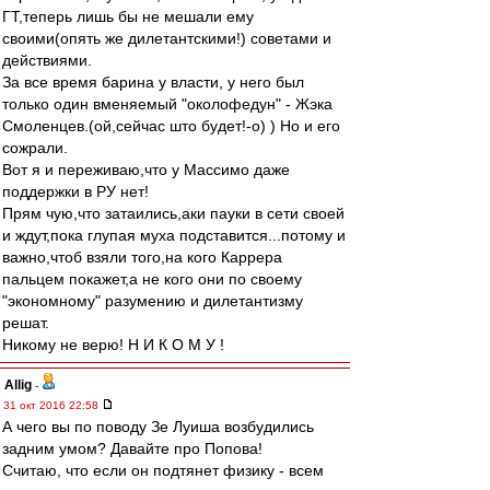
ГТ,теперь лишь бы не мешали ему
своими(опять же дилетантскими!) советами и
действиями.
За все время барина у власти, у него был
только один вменяемый "околофедун" - Жэка
Смоленцев.(ой,сейчас што будет!-о) ) Но и его
сожрали.
Вот я и переживаю,что у Массимо даже
поддержки в РУ нет!
Прям чую,что затаились,аки пауки в сети своей
и ждут,пока глупая муха подставится...потому и
важно,чтоб взяли того,на кого Каррера
пальцем покажет,а не кого они по своему
"экономному" разумению и дилетантизму
решат.
Никому не верю! Н И К О М У !
Allig
-
31 окт 2016 22:58
А чего вы по поводу Зе Луиша возбудились
задним умом? Давайте про Попова!
Считаю, что если он подтянет физику - всем