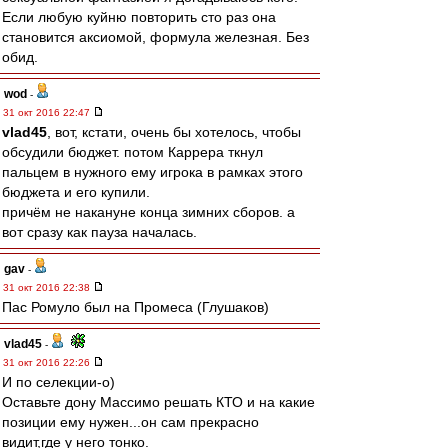
Если любую куйню повторить сто раз она
становится аксиомой, формула железная. Без
обид.
wod
-
31 окт 2016 22:47
vlad45
, вот, кстати, очень бы хотелось, чтобы
обсудили бюджет. потом Каррера ткнул
пальцем в нужного ему игрока в рамках этого
бюджета и его купили.
причём не накануне конца зимних сборов. а
вот сразу как пауза началась.
gav
-
31 окт 2016 22:38
Пас Ромуло был на Промеса (Глушаков)
vlad45
-
31 окт 2016 22:26
И по селекции-о)
Оставьте дону Массимо решать КТО и на какие
позиции ему нужен...он сам прекрасно
видит,где у него тонко.