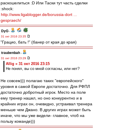
раскошелиться :D Или Таски тут часть сделки
:shock:
http://www.ligablogger.de/borussia-dort ...
gespraech/
DyG
-
31 окт 2016 23:35
"Грацио, бать !" (банер от края до края)
traubenbah
-
31 окт 2016 23:29
Allig » 31 окт 2016 23:15
Не понял, вы со мной согласны, или нет?
Не совсем))) полагаю таких "европейского"
уровня в самой Европе достаточно. Для РФПЛ
достаточно добротный игрок. Место на поле
ему тренер нашкл, но оно конкурентно и в
крайних играх он, очевидно, устраивал тренера
меньше чем Джано. В других играх может быть
иначе, что мы уже видели- главное, чтоб на
пользу команде)))