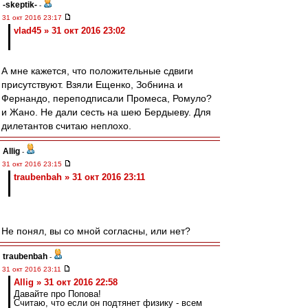
-skeptik-
-
31 окт 2016 23:17
vlad45 » 31 окт 2016 23:02
А мне кажется, что положительные сдвиги
присутствуют. Взяли Ещенко, Зобнина и
Фернандо, переподписали Промеса, Ромуло?
и Жано. Не дали сесть на шею Бердыеву. Для
дилетантов считаю неплохо.
Allig
-
31 окт 2016 23:15
traubenbah » 31 окт 2016 23:11
Не понял, вы со мной согласны, или нет?
traubenbah
-
31 окт 2016 23:11
Allig » 31 окт 2016 22:58
Давайте про Попова!
Считаю, что если он подтянет физику - всем