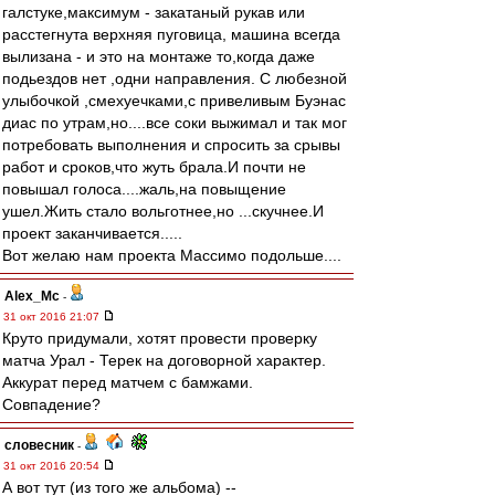
галстуке,максимум - закатаный рукав или
расстегнута верхняя пуговица, машина всегда
вылизана - и это на монтаже то,когда даже
подьездов нет ,одни направления. С любезной
улыбочкой ,смехуечками,с привеливым Буэнас
диас по утрам,но....все соки выжимал и так мог
потребовать выполнения и спросить за срывы
работ и сроков,что жуть брала.И почти не
повышал голоса....жаль,на повыщение
ушел.Жить стало вольготнее,но ...скучнее.И
проект заканчивается.....
Вот желаю нам проекта Массимо подольше....
Alex_Mc
-
31 окт 2016 21:07
Круто придумали, хотят провести проверку
матча Урал - Терек на договорной характер.
Аккурат перед матчем с бамжами.
Совпадение?
словесник
-
31 окт 2016 20:54
А вот тут (из того же альбома) --