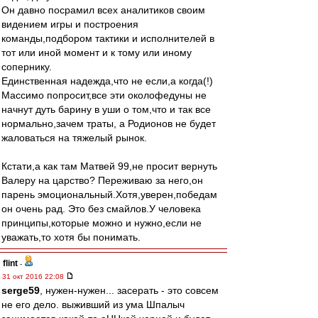
Он давно посрамил всех аналитиков своим
видением игры и построения
команды,подбором тактики и исполнителей в
тот или иной момент и к тому или иному
сопернику.
Единственная надежда,что не если,а когда(!)
Массимо попросит,все эти околофедуны не
начнут дуть барину в уши о том,что и так все
нормально,зачем траты, а Родионов не будет
жаловаться на тяжелый рынок.
Кстати,а как там Матвей 99,не просит вернуть
Валеру на царство? Переживаю за него,он
парень эмоциональный.Хотя,уверен,победам
он очень рад. Это без смайлов.У человека
принципы,которые можно и нужно,если не
уважать,то хотя бы понимать.
flint
-
31 окт 2016 22:08
serge59
, нужен-нужен... засерать - это совсем
не его дело. выживший из ума Шпалыч