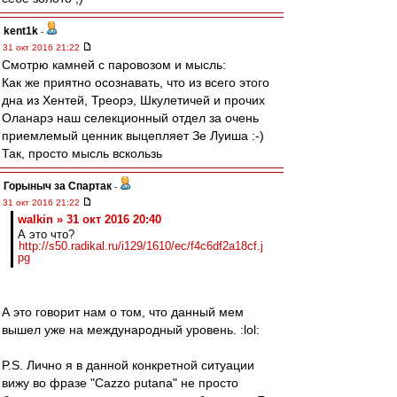
kent1k
-
31 окт 2016 21:22
Смотрю камней с паровозом и мысль:
Как же приятно осознавать, что из всего этого
дна из Хентей, Треорэ, Шкулетичей и прочих
Оланарэ наш селекционный отдел за очень
приемлемый ценник выцепляет Зе Луиша :-)
Так, просто мысль вскользь
Горыныч за Спартак
-
31 окт 2016 21:22
walkin » 31 окт 2016 20:40
А это что?
http://s50.radikal.ru/i129/1610/ec/f4c6df2a18cf.j
pg
А это говорит нам о том, что данный мем
вышел уже на международный уровень. :lol:
P.S. Лично я в данной конкретной ситуации
вижу во фразе "Cazzo putana" не просто