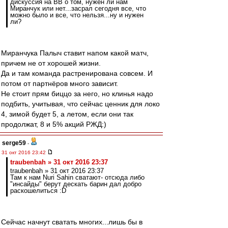
дискуссия на ВВ о том, нужен ли нам
Миранчук или нет...засрал сегодня все, что
можно было и все, что нельзя...ну и нужен
ли?
Миранчука Палыч ставит напом какой матч,
причем не от хорошей жизни.
Да и там команда растренирована совсем. И
потом от партнёров много зависит.
Не стоит прям биццо за него, но клинья надо
подбить, учитывая, что сейчас ценник для локо
4, зимой будет 5, а летом, если они так
продолжат, 8 и 5% акций РЖД:)
serge59
-
31 окт 2016 23:42
traubenbah » 31 окт 2016 23:37
traubenbah » 31 окт 2016 23:37
Там к нам Nuri Sahin сватают- отсюда либо
"инсайды" берут дескать барин дал добро
раскошелиться :D
Сейчас начнут сватать многих...лишь бы в