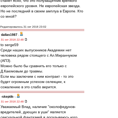
станет ясно, что это полузащитник крепкого
европейского уровня. Не европейская звезда.
Но не последний в своем амплуа в Европе. Кто
со мной?
Редактировалось 31 окт 2016 23:02
dallas1987
-
31 окт 2016 22:48
to serge59
Среди наших выпускников Академии нет
человека рядом стоящего с Ал.Миранчуком
(АПЗ).
Можно было бы сравнить его только с
Д.Каюмовым до травмы.
Если мы заключим с ним контракт - то это
будет огромным успехом селекции, к
сожалению в это слабо верится.
-skeptik-
-
31 окт 2016 22:48
Уважаемый Влад, наличие "околофедунов-
вредителей, дующих в уши" является
сексуальной фантазией я догадываюсь кого.