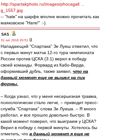
http://spartakphoto.ru/images/phocagall ...
g_1557.jpg
-- "hate" на шарфе вполне можно прочитать как
маяковское "Нате!" :-).
SAS
-
31 окт 2016 20:51
Нападающий "Спартака" Зе Луиш отметил, что
с первых минут матча 12-го тура чемпионата
России против ЦСКА (3:1) верил в победу
своей команды. Форвард из Кабо-Верде,
оформивший дубль, также заявил,
что на
данный момент еще не вышел на пик
формы.
– Когда узнал, что у меня несерьезная травма,
психологически стало легче, – приводит пресс-
служба "Спартака" слова Зе Луиша. – Я много
работал, и все прошло довольно быстро. В
какой момент поверил, что выиграем у ЦСКА?
Верил в победу с первой минуты. Хотелось бы
отметить, что
в данный момент я еще не