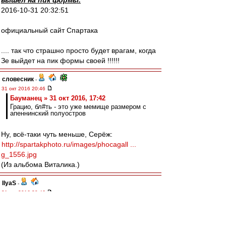
вышел на пик формы.
2016-10-31 20:32:51
официальный сайт Спартака
.... так что страшно просто будет врагам, когда
Зе выйдет на пик формы своей !!!!!!
словесник
-
31 окт 2016 20:46
Бауманец » 31 окт 2016, 17:42
Грацио, бл#ть - это уже мемище размером с
апеннинский полуостров
Ну, всё-таки чуть меньше, Серёж:
http://spartakphoto.ru/images/phocagall ...
g_1556.jpg
(Из альбома Виталика.)
IlyaS
-
31 окт 2016 20:46
Антуан, не удивляйся, когда тебя за
разжигание с киги попросят...;-)