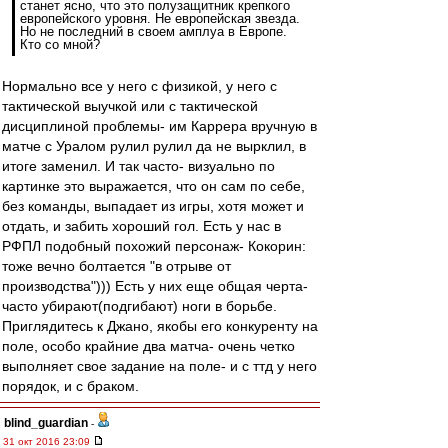
станет ясно, что это полузащитник крепкого
европейского уровня. Не европейская звезда.
Но не последний в своем амплуа в Европе.
Кто со мной?
Нормально все у него с физикой, у него с
тактической выучкой или с тактической
дисциплиной проблемы- им Каррера вручную в
матче с Уралом рулил рулил да не вырклил, в
итоге заменил. И так часто- визуально по
картинке это выражается, что он сам по себе,
без команды, выпадает из игры, хотя может и
отдать, и забить хороший гол. Есть у нас в
РФПЛ подобный похожий персонаж- Кокорин:
тоже вечно болтается "в отрыве от
производства"))) Есть у них еще общая черта-
часто убирают(подгибают) ноги в борьбе.
Приглядитесь к Джано, якобы его конкуренту на
поле, особо крайние два матча- очень четко
выполняет свое задание на поле- и с ттд у него
порядок, и с браком.
blind_guardian
-
31 окт 2016 23:09