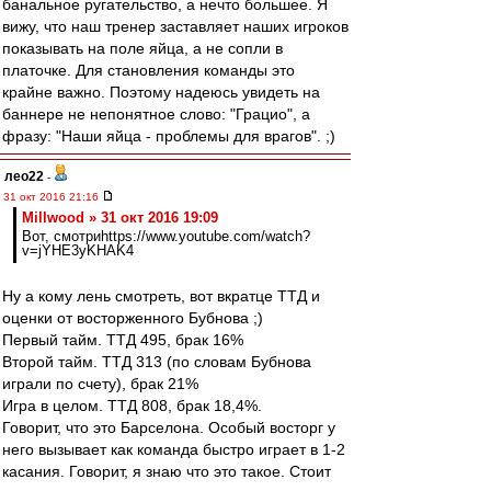
банальное ругательство, а нечто большее. Я
вижу, что наш тренер заставляет наших игроков
показывать на поле яйца, а не сопли в
платочке. Для становления команды это
крайне важно. Поэтому надеюсь увидеть на
баннере не непонятное слово: "Грацио", а
фразу: "Наши яйца - проблемы для врагов". ;)
лео22
-
31 окт 2016 21:16
Millwood » 31 окт 2016 19:09
Вот, смотриhttps://www.youtube.com/watch?
v=jYHE3yKHAK4
Ну а кому лень смотреть, вот вкратце ТТД и
оценки от восторженного Бубнова ;)
Первый тайм. ТТД 495, брак 16%
Второй тайм. ТТД 313 (по словам Бубнова
играли по счету), брак 21%
Игра в целом. ТТД 808, брак 18,4%.
Говорит, что это Барселона. Особый восторг у
него вызывает как команда быстро играет в 1-2
касания. Говорит, я знаю что это такое. Стоит