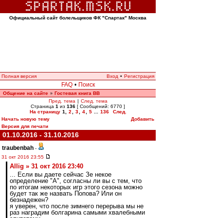
Официальный сайт болельщиков ФК "Спартак" Москва
Полная версия
Вход
•
Регистрация
FAQ
•
Поиск
Общение на сайте
Гостевая книга ВВ
»
Пред. тема
|
След. тема
Страница
1
из
136
[ Сообщений: 6770 ]
На страницу
1
,
2
,
3
,
4
,
5
...
136
След.
Начать новую тему
Добавить
Версия для печати
01.10.2016 - 31.10.2016
traubenbah
-
31 окт 2016 23:55
Allig » 31 окт 2016 23:40
... Если вы даете сейчас Зе некое
определение "А", согласны ли вы с тем, что
по итогам некоторых игр этого сезона можно
будет так же назвать Попова? Или он
безнадежен?
я уверен, что после зимнего перерыва мы не
раз наградим болгарина самыми хвалебными