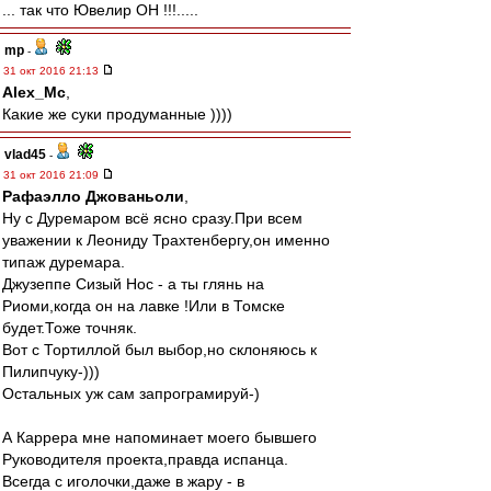
... так что Ювелир ОН !!!.....
mp
-
31 окт 2016 21:13
Alex_Mc
,
Какие же суки продуманные ))))
vlad45
-
31 окт 2016 21:09
Рафаэлло Джованьоли
,
Ну с Дуремаром всё ясно сразу.При всем
уважении к Леониду Трахтенбергу,он именно
типаж дуремара.
Джузеппе Сизый Нос - а ты глянь на
Риоми,когда он на лавке !Или в Томске
будет.Тоже точняк.
Вот с Тортиллой был выбор,но склоняюсь к
Пилипчуку-)))
Остальных уж сам запрограмируй-)
А Каррера мне напоминает моего бывшего
Руководителя проекта,правда испанца.
Всегда с иголочки,даже в жару - в