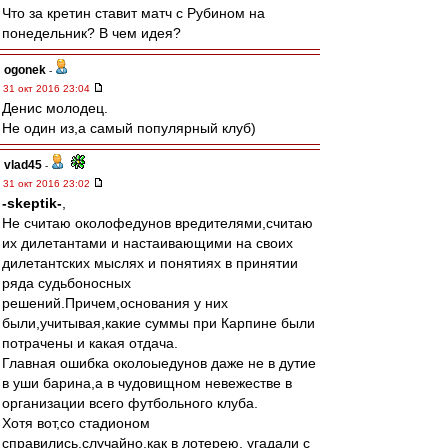
Что за кретин ставит матч с Рубином на
понедельник? В чем идея?
ogonek
-
31 окт 2016 23:04
Денис молодец.
Не один из,а самый популярный клуб)
vlad45
-
31 окт 2016 23:02
-skeptik-
,
Не считаю околофедунов вредителями,считаю
их дилетантами и настаивающими на своих
дилетантских мыслях и понятиях в принятии
ряда судьбоносных
решений.Причем,основания у них
были,учитывая,какие суммы при Карпине были
потрачены и какая отдача.
Главная ошибка околоыедунов даже не в дутие
в уши барина,а в чудовищном невежестве в
организации всего футбольного клуба.
Хотя вот,со стадионом
справились,случайно,как в лотерею, угадали с