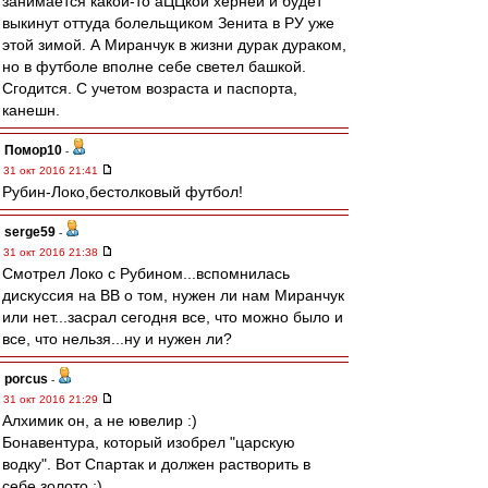
занимается какой-то аЦЦкой херней и будет
выкинут оттуда болельщиком Зенита в РУ уже
этой зимой. А Миранчук в жизни дурак дураком,
но в футболе вполне себе светел башкой.
Сгодится. С учетом возраста и паспорта,
канешн.
Помор10
-
31 окт 2016 21:41
Рубин-Локо,бестолковый футбол!
serge59
-
31 окт 2016 21:38
Смотрел Локо с Рубином...вспомнилась
дискуссия на ВВ о том, нужен ли нам Миранчук
или нет...засрал сегодня все, что можно было и
все, что нельзя...ну и нужен ли?
porcus
-
31 окт 2016 21:29
Алхимик он, а не ювелир :)
Бонавентура, который изобрел "царскую
водку". Вот Спартак и должен растворить в
себе золото ;)