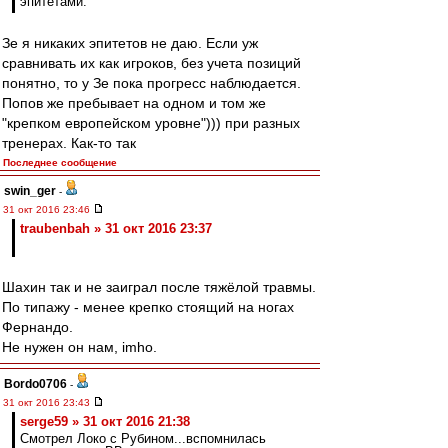
эпитетами.
Зе я никаких эпитетов не даю. Если уж
сравнивать их как игроков, без учета позиций
понятно, то у Зе пока прогресс наблюдается.
Попов же пребывает на одном и том же
"крепком европейском уровне"))) при разных
тренерах. Как-то так
Последнее сообщение
swin_ger
-
31 окт 2016 23:46
traubenbah » 31 окт 2016 23:37
Шахин так и не заиграл после тяжёлой травмы.
По типажу - менее крепко стоящий на ногах
Фернандо.
Не нужен он нам, imho.
Bordo0706
-
31 окт 2016 23:43
serge59 » 31 окт 2016 21:38
Смотрел Локо с Рубином...вспомнилась