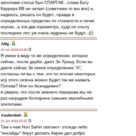
заголовке статьи был СПАРТАК...слава Богу
Каррера ВВ не читает (советчики то мы все) и,
надеюсь, решать он будет...правда в
определенных пределах по стоимости и личке
игрока...а эти два параметра, судя по опыту
последних лет, уж очень задраны не будут...(((
Allig
-
31 окт 2016 23:40
Я имею в виду то же определение, которое
сейчас, после дерби, дают Зе Луишу. Если вы
даете сейчас Зе некое определение "А",
согласны ли вы с тем, что по итогам некоторых
игр этого сезона можно будет так же назвать
Попова? Или он безнадежен?
я уверен, что после зимнего перерыва мы не
раз наградим болгарина самыми хвалебными
эпитетами.
traubenbah
-
31 окт 2016 23:37
Там к нам Nuri Sahin сватают- отсюда либо
"инсайды" берут дескать барин дал добро