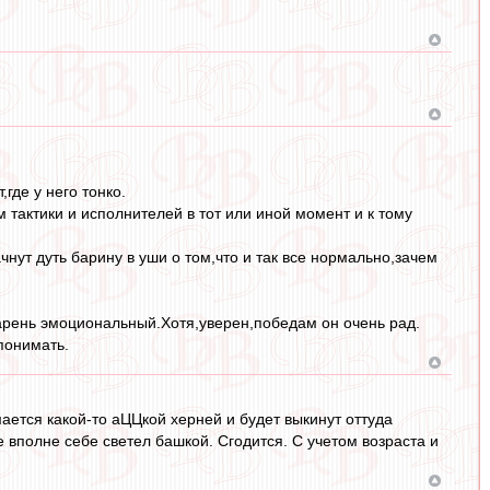
где у него тонко.
тактики и исполнителей в тот или иной момент и к тому
чнут дуть барину в уши о том,что и так все нормально,зачем
парень эмоциональный.Хотя,уверен,победам он очень рад.
понимать.
мается какой-то аЦЦкой херней и будет выкинут оттуда
 вполне себе светел башкой. Сгодится. С учетом возраста и