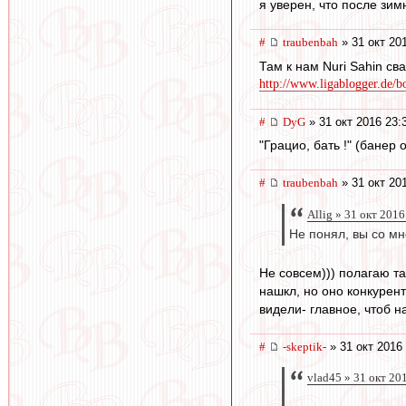
я уверен, что после зи
#
traubenbah
» 31 окт 20
Там к нам Nuri Sahin св
http://www.ligablogger.de/bo
#
DyG
» 31 окт 2016 23:
"Грацио, бать !" (банер 
#
traubenbah
» 31 окт 20
Allig » 31 окт 2016
Не понял, вы со мн
Не совсем))) полагаю т
нашкл, но оно конкурент
видели- главное, чтоб н
#
-skeptik-
» 31 окт 2016
vlad45 » 31 окт 20