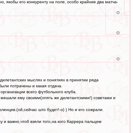
о, якобы его конкуренту на поле, особо крайние два матча-
дилетантских мыслях и понятиях в принятии ряда
ыли потрачены и какая отдача.
организации всего футбольного клуба.
е мешали ему своими(опять же дилетантскими!) советами и
енцев.(ой,сейчас што будет!-о) ) Но и его сожрали.
му и важно,чтоб взяли того,на кого Каррера пальцем