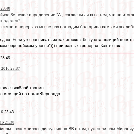
 23:40
сейчас Зе некое определение "А", согласны ли вы с тем, что по итог
езнадежен?
ле зимнего перерыва мы не раз наградим болгарина самыми хвалеб
е даю. Если уж сравнивать их как игроков, без учета позиций понят
ком европейском уровне"))) при разных тренерах. Как-то так
 23:46
т 2016 23:37
 после тяжёлой травмы.
ко стоящий на ногах Фернандо.
16 23:43
016 21:38
ином...вспомнилась дискуссия на ВВ о том, нужен ли нам Миранчук 