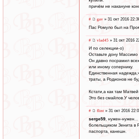
купили.
причём не накануне конц
#
gav
» 31 окт 2016 22:3
Пас Ромуло был на Про
#
vlad45
» 31 окт 2016 2
И по селекции-о)
Оставьте дону Массимо р
Он давно посрамил всех
или иному сопернику.
Единственная надежда,чт
траты, а Родионов не б
Кстати,а как там Матве
Это без смайлов.У чело
#
flint
» 31 окт 2016 22:
serge59
, нужен-нужен..
болельщиком Зенита в Р
паспорта, канешн.