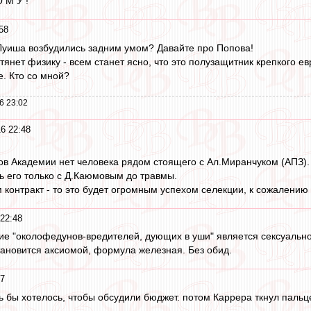
 М У !
58
 Луиша возбудились задним умом? Давайте про Попова!
тянет физику - всем станет ясно, что это полузащитник крепкого е
е. Кто со мной?
6 23:02
6 22:48
в Академии нет человека рядом стоящего с Ал.Миранчуком (АПЗ).
 его только с Д.Каюмовым до травмы.
контракт - то это будет огромным успехом селекции, к сожалению 
 22:48
е "околофедунов-вредителей, дующих в уши" является сексуальн
становится аксиомой, формула железная. Без обид.
47
чень бы хотелось, чтобы обсудили бюджет. потом Каррера ткнул пальц