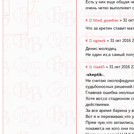
Есть у них еще общая че
очень четко выполняет с
#
blind_guardian
» 31 окт
Что за кретин ставит м
#
ogonek
» 31 окт 2016 2
Денис молодец.
Не один из,а самый поп
#
vlad45
» 31 окт 2016 2
-skeptik-
,
Не считаю околофедунов
судьбоносных решений.П
Главная ошибка околоые
Хотя вот,со стадионом 
действиями.
За все время барина у в
Вот я и переживаю,что 
Прям чую,что затаились,
покажет,а не кого они 