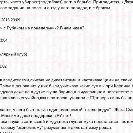
рта- часто убирают(подгибают) ноги в борьбе. Приглядитесь к Джан
вое задание на поле- и с ттд у него порядок, и с браком.
 2016 23:09
атч с Рубином на понедельник? В чем идея?
3:04
улярный клуб)
3:02
 вредителями,считаю их дилетантами и настаивающими на своих 
ричем,основания у них были,учитывая,какие суммы при Карпине б
дунов даже не в дутие в уши барина,а в чудовищном невежестве в 
справились,случайно,как в лотерею, угадали с ГТ,теперь лишь бы н
ласти, у него был только один вменяемый "околофедун" - Жэка Смол
у Массимо даже поддержки в РУ нет!
аки пауки в сети своей и ждут,пока глупая муха подставится...пото
по своему "экономному" разумению и дилетантизму решат.