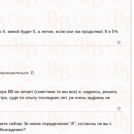
 4, зимой будет 5, а летом, если они так продолжат, 8 и 5%
 раскошелиться :D
ера ВВ не читает (советчики то мы все) и, надеюсь, решать
етра, судя по опыту последних лет, уж очень задраны не
аете сейчас Зе некое определение "А", согласны ли вы с
н безнадежен?