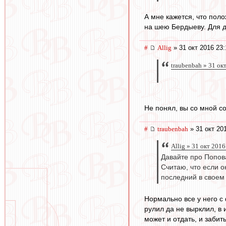
А мне кажется, что пол
на шею Бердыеву. Для д
#
Allig
» 31 окт 2016 23:
traubenbah » 31 ок
Не понял, вы со мной с
#
traubenbah
» 31 окт 20
Allig » 31 окт 2016
Давайте про Попов
Считаю, что если о
последний в своем
Нормально все у него с
рулил да не вырклил, в 
может и отдать, и забит