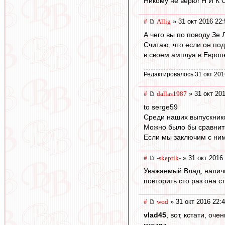
Никому не верю! Н И К О
#
Allig
» 31 окт 2016 22:
А чего вы по поводу Зе
Считаю, что если он под
в своем амплуа в Европ
Редактировалось 31 окт 201
#
dallas1987
» 31 окт 201
to serge59
Среди наших выпускнико
Можно было бы сравнить
Если мы заключим с ним 
#
-skeptik-
» 31 окт 2016
Уважаемый Влад, наличи
повторить сто раз она 
#
wod
» 31 окт 2016 22:
vlad45
, вот, кстати, о