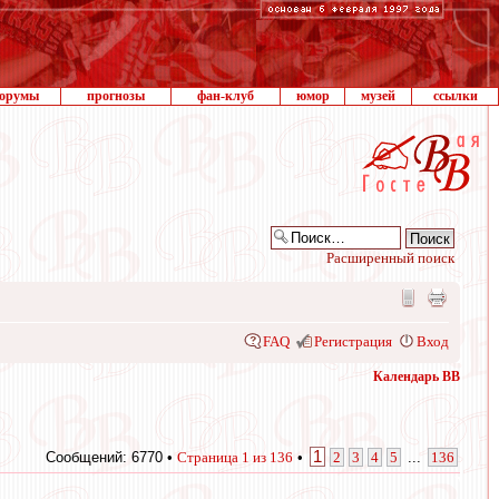
орумы
прогнозы
фан-клуб
юмор
музей
ссылки
Расширенный поиск
FAQ
Регистрация
Вход
Календарь ВВ
1
Сообщений: 6770 •
Страница
1
из
136
•
2
3
4
5
...
136