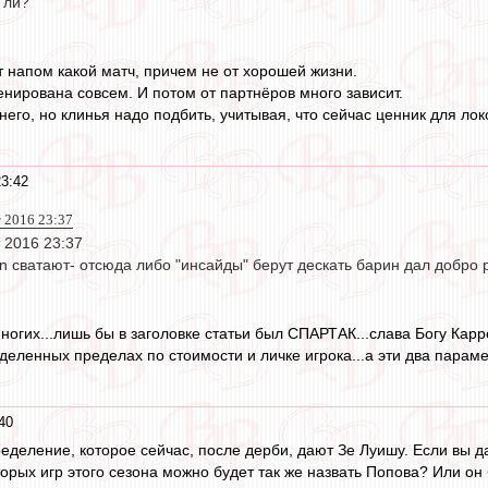
 ли?
 напом какой матч, причем не от хорошей жизни.
енирована совсем. И потом от партнёров много зависит.
него, но клинья надо подбить, учитывая, что сейчас ценник для локо
23:42
т 2016 23:37
т 2016 23:37
in сватают- отсюда либо "инсайды" берут дескать барин дал добро
ногих...лишь бы в заголовке статьи был СПАРТАК...слава Богу Карр
еделенных пределах по стоимости и личке игрока...а эти два парам
40
еделение, которое сейчас, после дерби, дают Зе Луишу. Если вы д
торых игр этого сезона можно будет так же назвать Попова? Или о