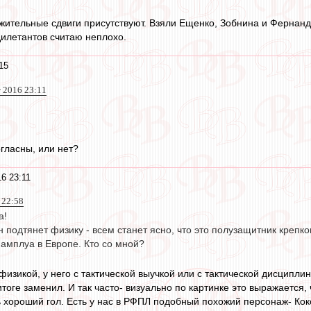
ожительные сдвиги присутствуют. Взяли Ещенко, Зобнина и Фернан
илетантов считаю неплохо.
15
т 2016 23:11
огласны, или нет?
16 23:11
 22:58
а!
н подтянет физику - всем станет ясно, что это полузащитник крепко
 амплуа в Европе. Кто со мной?
 физикой, у него с тактической выучкой или с тактической дисципл
итоге заменил. И так часто- визуально по картинке это выражается, 
ь хороший гол. Есть у нас в РФПЛ подобный похожий персонаж- Коко