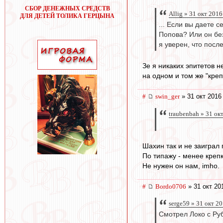
СБОР ДЕНЕЖНЫХ СРЕДСТВ
Allig » 31 окт 2016
ДЛЯ ДЕТЕЙ ТОЛИКА ГЕРЦЫНА
... Если вы даете 
Попова? Или он б
я уверен, что пос
Зе я никаких эпитетов н
на одном и том же "креп
#
swin_ger
» 31 окт 2016
traubenbah » 31 ок
Шахин так и не заиграл
По типажу - менее креп
Не нужен он нам, imho.
#
Bordo0706
» 31 окт 20
serge59 » 31 окт 2
Смотрел Локо с Руб