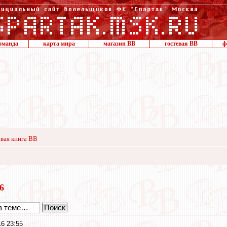
оманда
карта мира
магазин ВВ
гостевая ВВ
ф
вая книга ВВ
16
16 23:55