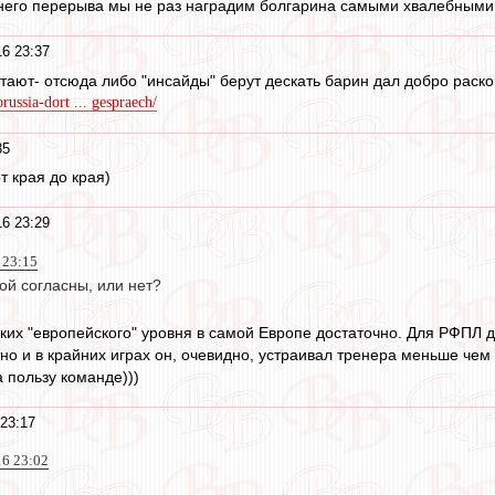
мнего перерыва мы не раз наградим болгарина самыми хвалебными
16 23:37
атают- отсюда либо "инсайды" берут дескать барин дал добро раскош
russia-dort ... gespraech/
35
от края до края)
16 23:29
 23:15
ой согласны, или нет?
аких "европейского" уровня в самой Европе достаточно. Для РФПЛ 
но и в крайних играх он, очевидно, устраивал тренера меньше чем 
а пользу команде)))
 23:17
16 23:02