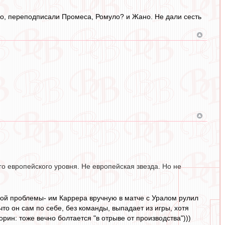
до, переподписали Промеса, Ромуло? и Жано. Не дали сесть
го европейского уровня. Не европейская звезда. Но не
иной проблемы- им Каррера вручную в матче с Уралом рулил
что он сам по себе, без команды, выпадает из игры, хотя
рин: тоже вечно болтается "в отрыве от производства")))