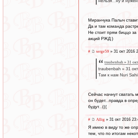
нельзя...ну и нужен
Миранчука Палыч ставит
Да и там команда растр
Не стоит прям биццо за 
акций РЖД:)
#
serge59
» 31 окт 2016 
traubenbah » 31 ок
traubenbah » 31 ок
Там к нам Nuri Sah
Сейчас начнут сватать м
он будет...правда в опр
будут...(((
#
Allig
» 31 окт 2016 23:
Я имею в виду то же опр
тем, что по итогам неко