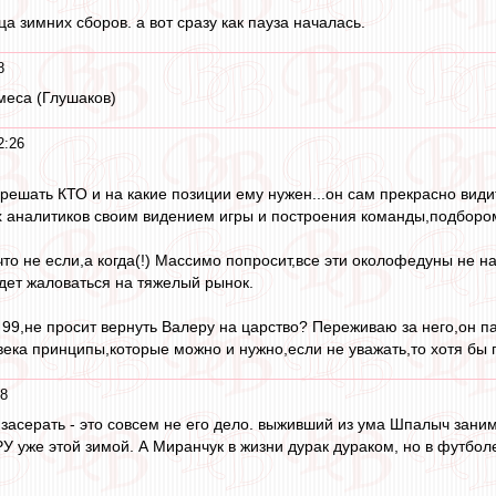
а зимних сборов. а вот сразу как пауза началась.
8
меса (Глушаков)
2:26
ешать КТО и на какие позиции ему нужен...он сам прекрасно видит,
 аналитиков своим видением игры и построения команды,подбором 
о не если,а когда(!) Массимо попросит,все эти околофедуны не на
удет жаловаться на тяжелый рынок.
й 99,не просит вернуть Валеру на царство? Переживаю за него,он 
века принципы,которые можно и нужно,если не уважать,то хотя бы 
08
. засерать - это совсем не его дело. выживший из ума Шпалыч зани
У уже этой зимой. А Миранчук в жизни дурак дураком, но в футболе