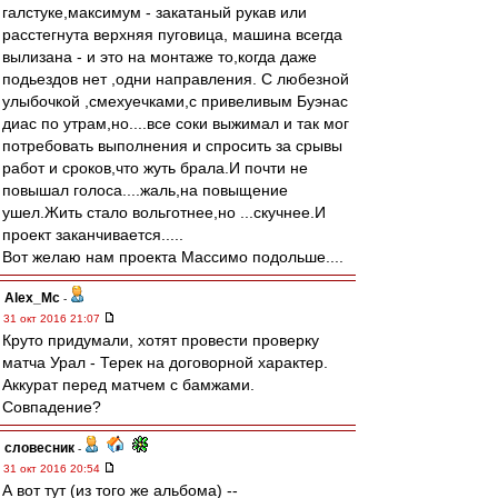
галстуке,максимум - закатаный рукав или
расстегнута верхняя пуговица, машина всегда
вылизана - и это на монтаже то,когда даже
подьездов нет ,одни направления. С любезной
улыбочкой ,смехуечками,с привеливым Буэнас
диас по утрам,но....все соки выжимал и так мог
потребовать выполнения и спросить за срывы
работ и сроков,что жуть брала.И почти не
повышал голоса....жаль,на повыщение
ушел.Жить стало вольготнее,но ...скучнее.И
проект заканчивается.....
Вот желаю нам проекта Массимо подольше....
Alex_Mc
-
31 окт 2016 21:07
Круто придумали, хотят провести проверку
матча Урал - Терек на договорной характер.
Аккурат перед матчем с бамжами.
Совпадение?
словесник
-
31 окт 2016 20:54
А вот тут (из того же альбома) --