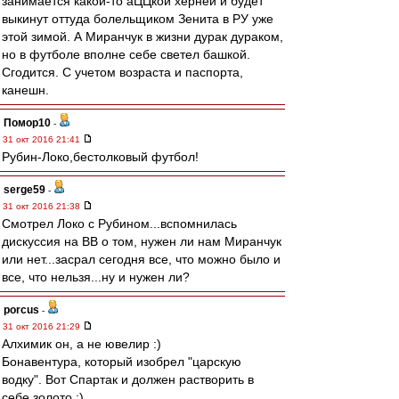
занимается какой-то аЦЦкой херней и будет
выкинут оттуда болельщиком Зенита в РУ уже
этой зимой. А Миранчук в жизни дурак дураком,
но в футболе вполне себе светел башкой.
Сгодится. С учетом возраста и паспорта,
канешн.
Помор10
-
31 окт 2016 21:41
Рубин-Локо,бестолковый футбол!
serge59
-
31 окт 2016 21:38
Смотрел Локо с Рубином...вспомнилась
дискуссия на ВВ о том, нужен ли нам Миранчук
или нет...засрал сегодня все, что можно было и
все, что нельзя...ну и нужен ли?
porcus
-
31 окт 2016 21:29
Алхимик он, а не ювелир :)
Бонавентура, который изобрел "царскую
водку". Вот Спартак и должен растворить в
себе золото ;)