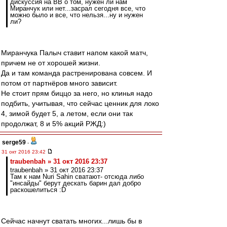
дискуссия на ВВ о том, нужен ли нам
Миранчук или нет...засрал сегодня все, что
можно было и все, что нельзя...ну и нужен
ли?
Миранчука Палыч ставит напом какой матч,
причем не от хорошей жизни.
Да и там команда растренирована совсем. И
потом от партнёров много зависит.
Не стоит прям биццо за него, но клинья надо
подбить, учитывая, что сейчас ценник для локо
4, зимой будет 5, а летом, если они так
продолжат, 8 и 5% акций РЖД:)
serge59
-
31 окт 2016 23:42
traubenbah » 31 окт 2016 23:37
traubenbah » 31 окт 2016 23:37
Там к нам Nuri Sahin сватают- отсюда либо
"инсайды" берут дескать барин дал добро
раскошелиться :D
Сейчас начнут сватать многих...лишь бы в