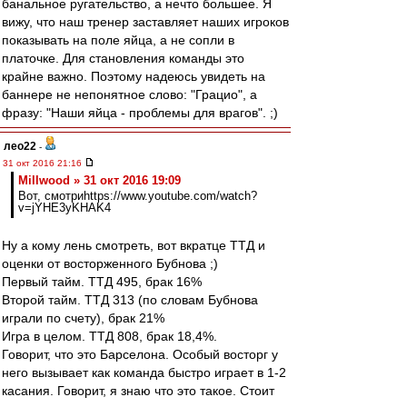
банальное ругательство, а нечто большее. Я
вижу, что наш тренер заставляет наших игроков
показывать на поле яйца, а не сопли в
платочке. Для становления команды это
крайне важно. Поэтому надеюсь увидеть на
баннере не непонятное слово: "Грацио", а
фразу: "Наши яйца - проблемы для врагов". ;)
лео22
-
31 окт 2016 21:16
Millwood » 31 окт 2016 19:09
Вот, смотриhttps://www.youtube.com/watch?
v=jYHE3yKHAK4
Ну а кому лень смотреть, вот вкратце ТТД и
оценки от восторженного Бубнова ;)
Первый тайм. ТТД 495, брак 16%
Второй тайм. ТТД 313 (по словам Бубнова
играли по счету), брак 21%
Игра в целом. ТТД 808, брак 18,4%.
Говорит, что это Барселона. Особый восторг у
него вызывает как команда быстро играет в 1-2
касания. Говорит, я знаю что это такое. Стоит