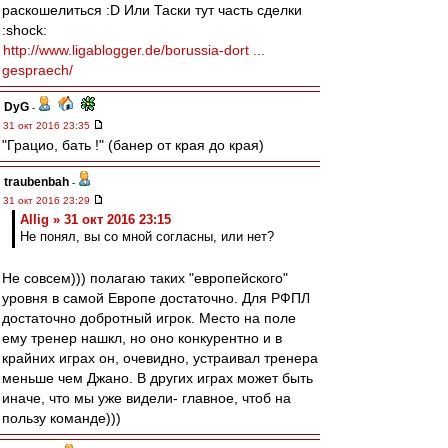
раскошелиться :D Или Таски тут часть сделки
:shock:
http://www.ligablogger.de/borussia-dort ...
gespraech/
DyG
-
31 окт 2016 23:35
"Грацио, бать !" (банер от края до края)
traubenbah
-
31 окт 2016 23:29
Allig » 31 окт 2016 23:15
Не понял, вы со мной согласны, или нет?
Не совсем))) полагаю таких "европейского"
уровня в самой Европе достаточно. Для РФПЛ
достаточно добротный игрок. Место на поле
ему тренер нашкл, но оно конкурентно и в
крайних играх он, очевидно, устраивал тренера
меньше чем Джано. В других играх может быть
иначе, что мы уже видели- главное, чтоб на
пользу команде)))