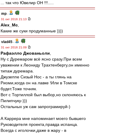
... так что Ювелир ОН !!!.....
mp
-
31 окт 2016 21:13
Alex_Mc
,
Какие же суки продуманные ))))
vlad45
-
31 окт 2016 21:09
Рафаэлло Джованьоли
,
Ну с Дуремаром всё ясно сразу.При всем
уважении к Леониду Трахтенбергу,он именно
типаж дуремара.
Джузеппе Сизый Нос - а ты глянь на
Риоми,когда он на лавке !Или в Томске
будет.Тоже точняк.
Вот с Тортиллой был выбор,но склоняюсь к
Пилипчуку-)))
Остальных уж сам запрограмируй-)
А Каррера мне напоминает моего бывшего
Руководителя проекта,правда испанца.
Всегда с иголочки,даже в жару - в