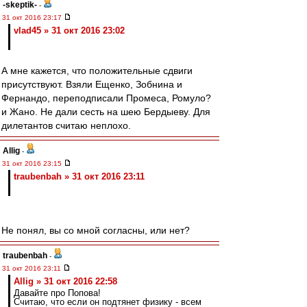
-skeptik-
-
31 окт 2016 23:17
vlad45 » 31 окт 2016 23:02
А мне кажется, что положительные сдвиги
присутствуют. Взяли Ещенко, Зобнина и
Фернандо, переподписали Промеса, Ромуло?
и Жано. Не дали сесть на шею Бердыеву. Для
дилетантов считаю неплохо.
Allig
-
31 окт 2016 23:15
traubenbah » 31 окт 2016 23:11
Не понял, вы со мной согласны, или нет?
traubenbah
-
31 окт 2016 23:11
Allig » 31 окт 2016 22:58
Давайте про Попова!
Считаю, что если он подтянет физику - всем