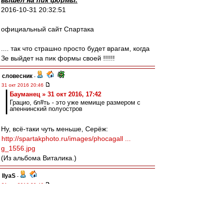
вышел на пик формы.
2016-10-31 20:32:51
официальный сайт Спартака
.... так что страшно просто будет врагам, когда
Зе выйдет на пик формы своей !!!!!!
словесник
-
31 окт 2016 20:46
Бауманец » 31 окт 2016, 17:42
Грацио, бл#ть - это уже мемище размером с
апеннинский полуостров
Ну, всё-таки чуть меньше, Серёж:
http://spartakphoto.ru/images/phocagall ...
g_1556.jpg
(Из альбома Виталика.)
IlyaS
-
31 окт 2016 20:46
Антуан, не удивляйся, когда тебя за
разжигание с киги попросят...;-)