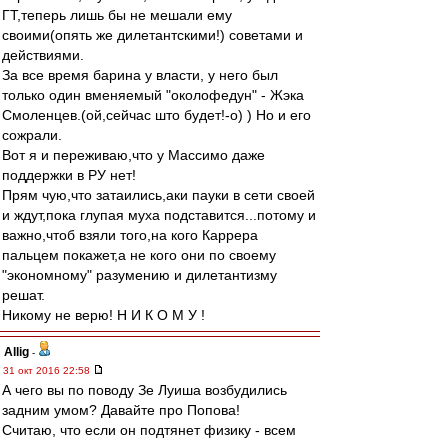
ГТ,теперь лишь бы не мешали ему
своими(опять же дилетантскими!) советами и
действиями.
За все время барина у власти, у него был
только один вменяемый "околофедун" - Жэка
Смоленцев.(ой,сейчас што будет!-о) ) Но и его
сожрали.
Вот я и переживаю,что у Массимо даже
поддержки в РУ нет!
Прям чую,что затаились,аки пауки в сети своей
и ждут,пока глупая муха подставится...потому и
важно,чтоб взяли того,на кого Каррера
пальцем покажет,а не кого они по своему
"экономному" разумению и дилетантизму
решат.
Никому не верю! Н И К О М У !
Allig
-
31 окт 2016 22:58
А чего вы по поводу Зе Луиша возбудились
задним умом? Давайте про Попова!
Считаю, что если он подтянет физику - всем