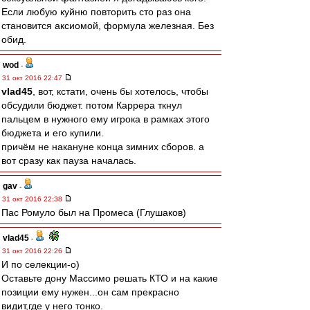
Если любую куйню повторить сто раз она
становится аксиомой, формула железная. Без
обид.
wod
-
31 окт 2016 22:47
vlad45
, вот, кстати, очень бы хотелось, чтобы
обсудили бюджет. потом Каррера ткнул
пальцем в нужного ему игрока в рамках этого
бюджета и его купили.
причём не накануне конца зимних сборов. а
вот сразу как пауза началась.
gav
-
31 окт 2016 22:38
Пас Ромуло был на Промеса (Глушаков)
vlad45
-
31 окт 2016 22:26
И по селекции-о)
Оставьте дону Массимо решать КТО и на какие
позиции ему нужен...он сам прекрасно
видит,где у него тонко.