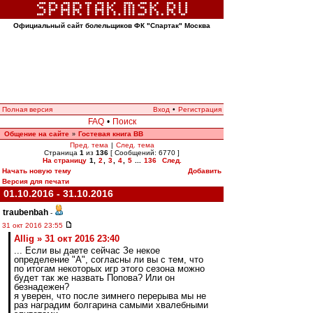
Официальный сайт болельщиков ФК "Спартак" Москва
Полная версия
Вход
•
Регистрация
FAQ
•
Поиск
Общение на сайте
Гостевая книга ВВ
»
Пред. тема
|
След. тема
Страница
1
из
136
[ Сообщений: 6770 ]
На страницу
1
,
2
,
3
,
4
,
5
...
136
След.
Начать новую тему
Добавить
Версия для печати
01.10.2016 - 31.10.2016
traubenbah
-
31 окт 2016 23:55
Allig » 31 окт 2016 23:40
... Если вы даете сейчас Зе некое
определение "А", согласны ли вы с тем, что
по итогам некоторых игр этого сезона можно
будет так же назвать Попова? Или он
безнадежен?
я уверен, что после зимнего перерыва мы не
раз наградим болгарина самыми хвалебными