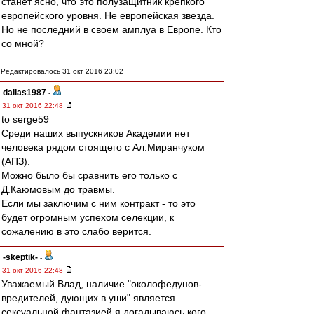
станет ясно, что это полузащитник крепкого
европейского уровня. Не европейская звезда.
Но не последний в своем амплуа в Европе. Кто
со мной?
Редактировалось 31 окт 2016 23:02
dallas1987
-
31 окт 2016 22:48
to serge59
Среди наших выпускников Академии нет
человека рядом стоящего с Ал.Миранчуком
(АПЗ).
Можно было бы сравнить его только с
Д.Каюмовым до травмы.
Если мы заключим с ним контракт - то это
будет огромным успехом селекции, к
сожалению в это слабо верится.
-skeptik-
-
31 окт 2016 22:48
Уважаемый Влад, наличие "околофедунов-
вредителей, дующих в уши" является
сексуальной фантазией я догадываюсь кого.