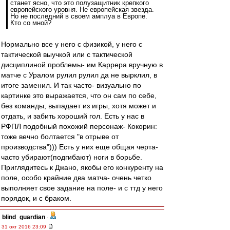
станет ясно, что это полузащитник крепкого
европейского уровня. Не европейская звезда.
Но не последний в своем амплуа в Европе.
Кто со мной?
Нормально все у него с физикой, у него с
тактической выучкой или с тактической
дисциплиной проблемы- им Каррера вручную в
матче с Уралом рулил рулил да не вырклил, в
итоге заменил. И так часто- визуально по
картинке это выражается, что он сам по себе,
без команды, выпадает из игры, хотя может и
отдать, и забить хороший гол. Есть у нас в
РФПЛ подобный похожий персонаж- Кокорин:
тоже вечно болтается "в отрыве от
производства"))) Есть у них еще общая черта-
часто убирают(подгибают) ноги в борьбе.
Приглядитесь к Джано, якобы его конкуренту на
поле, особо крайние два матча- очень четко
выполняет свое задание на поле- и с ттд у него
порядок, и с браком.
blind_guardian
-
31 окт 2016 23:09