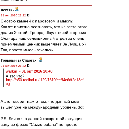
kent1k
-
31 окт 2016 21:22
Смотрю камней с паровозом и мысль:
Как же приятно осознавать, что из всего этого
дна из Хентей, Треорэ, Шкулетичей и прочих
Оланарэ наш селекционный отдел за очень
приемлемый ценник выцепляет Зе Луиша :-)
Так, просто мысль вскользь
Горыныч за Спартак
-
31 окт 2016 21:22
walkin » 31 окт 2016 20:40
А это что?
http://s50.radikal.ru/i129/1610/ec/f4c6df2a18cf.j
pg
А это говорит нам о том, что данный мем
вышел уже на международный уровень. :lol:
P.S. Лично я в данной конкретной ситуации
вижу во фразе "Cazzo putana" не просто