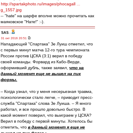
http://spartakphoto.ru/images/phocagall ...
g_1557.jpg
-- "hate" на шарфе вполне можно прочитать как
маяковское "Нате!" :-).
SAS
-
31 окт 2016 20:51
Нападающий "Спартака" Зе Луиш отметил, что
с первых минут матча 12-го тура чемпионата
России против ЦСКА (3:1) верил в победу
своей команды. Форвард из Кабо-Верде,
оформивший дубль, также заявил,
что на
данный момент еще не вышел на пик
формы.
– Когда узнал, что у меня несерьезная травма,
психологически стало легче, – приводит пресс-
служба "Спартака" слова Зе Луиша. – Я много
работал, и все прошло довольно быстро. В
какой момент поверил, что выиграем у ЦСКА?
Верил в победу с первой минуты. Хотелось бы
отметить, что
в данный момент я еще не