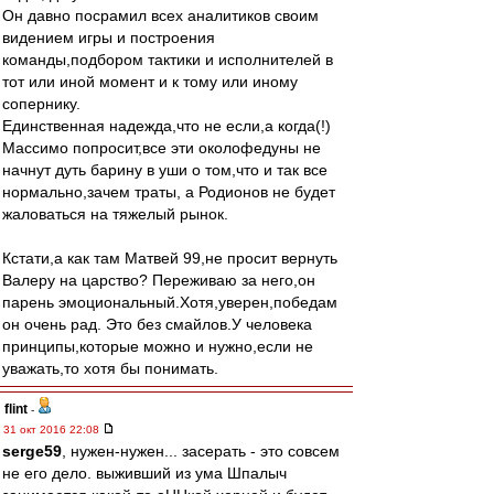
Он давно посрамил всех аналитиков своим
видением игры и построения
команды,подбором тактики и исполнителей в
тот или иной момент и к тому или иному
сопернику.
Единственная надежда,что не если,а когда(!)
Массимо попросит,все эти околофедуны не
начнут дуть барину в уши о том,что и так все
нормально,зачем траты, а Родионов не будет
жаловаться на тяжелый рынок.
Кстати,а как там Матвей 99,не просит вернуть
Валеру на царство? Переживаю за него,он
парень эмоциональный.Хотя,уверен,победам
он очень рад. Это без смайлов.У человека
принципы,которые можно и нужно,если не
уважать,то хотя бы понимать.
flint
-
31 окт 2016 22:08
serge59
, нужен-нужен... засерать - это совсем
не его дело. выживший из ума Шпалыч