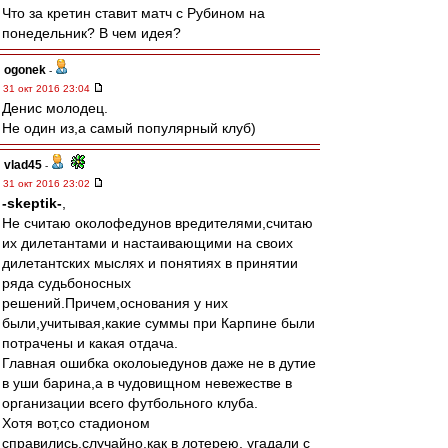
Что за кретин ставит матч с Рубином на
понедельник? В чем идея?
ogonek
-
31 окт 2016 23:04
Денис молодец.
Не один из,а самый популярный клуб)
vlad45
-
31 окт 2016 23:02
-skeptik-
,
Не считаю околофедунов вредителями,считаю
их дилетантами и настаивающими на своих
дилетантских мыслях и понятиях в принятии
ряда судьбоносных
решений.Причем,основания у них
были,учитывая,какие суммы при Карпине были
потрачены и какая отдача.
Главная ошибка околоыедунов даже не в дутие
в уши барина,а в чудовищном невежестве в
организации всего футбольного клуба.
Хотя вот,со стадионом
справились,случайно,как в лотерею, угадали с