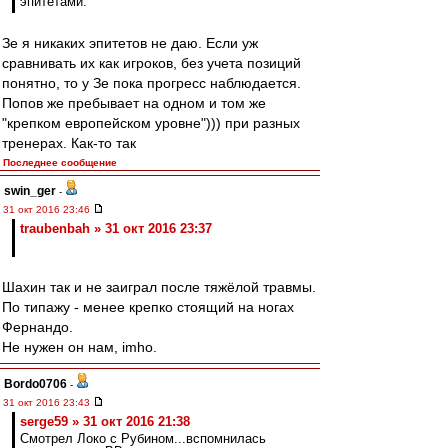
эпитетами.
Зе я никаких эпитетов не даю. Если уж
сравнивать их как игроков, без учета позиций
понятно, то у Зе пока прогресс наблюдается.
Попов же пребывает на одном и том же
"крепком европейском уровне"))) при разных
тренерах. Как-то так
Последнее сообщение
swin_ger
-
31 окт 2016 23:46
traubenbah » 31 окт 2016 23:37
Шахин так и не заиграл после тяжёлой травмы.
По типажу - менее крепко стоящий на ногах
Фернандо.
Не нужен он нам, imho.
Bordo0706
-
31 окт 2016 23:43
serge59 » 31 окт 2016 21:38
Смотрел Локо с Рубином...вспомнилась