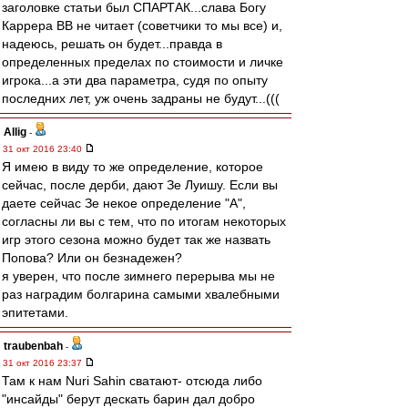
заголовке статьи был СПАРТАК...слава Богу
Каррера ВВ не читает (советчики то мы все) и,
надеюсь, решать он будет...правда в
определенных пределах по стоимости и личке
игрока...а эти два параметра, судя по опыту
последних лет, уж очень задраны не будут...(((
Allig
-
31 окт 2016 23:40
Я имею в виду то же определение, которое
сейчас, после дерби, дают Зе Луишу. Если вы
даете сейчас Зе некое определение "А",
согласны ли вы с тем, что по итогам некоторых
игр этого сезона можно будет так же назвать
Попова? Или он безнадежен?
я уверен, что после зимнего перерыва мы не
раз наградим болгарина самыми хвалебными
эпитетами.
traubenbah
-
31 окт 2016 23:37
Там к нам Nuri Sahin сватают- отсюда либо
"инсайды" берут дескать барин дал добро