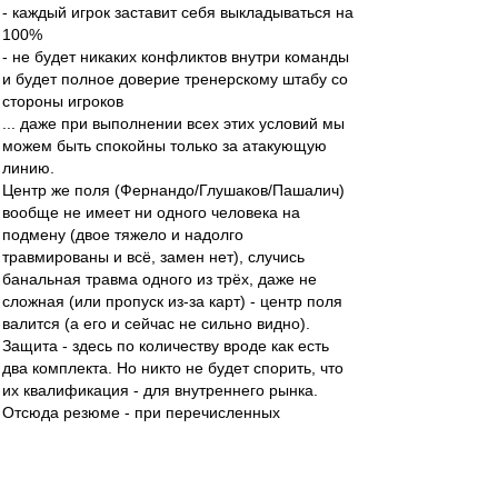
- каждый игрок заставит себя выкладываться на
100%
- не будет никаких конфликтов внутри команды
и будет полное доверие тренерскому штабу со
стороны игроков
... даже при выполнении всех этих условий мы
можем быть спокойны только за атакующую
линию.
Центр же поля (Фернандо/Глушаков/Пашалич)
вообще не имеет ни одного человека на
подмену (двое тяжело и надолго
травмированы и всё, замен нет), случись
банальная травма одного из трёх, даже не
сложная (или пропуск из-за карт) - центр поля
валится (а его и сейчас не сильно видно).
Защита - здесь по количеству вроде как есть
два комплекта. Но никто не будет спорить, что
их квалификация - для внутреннего рынка.
Отсюда резюме - при перечисленных
благоприятных условиях сможем:
- подтянуться в ЧР максимум в еврокубковую
зону