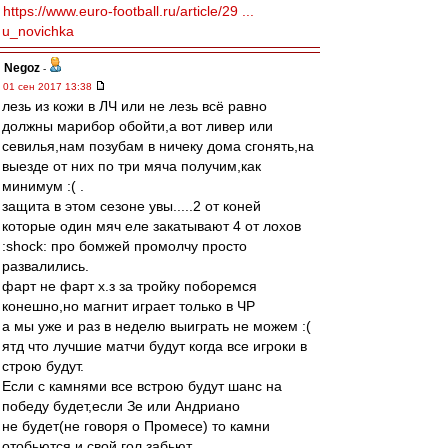
https://www.euro-football.ru/article/29 ...
u_novichka
Negoz
-
01 сен 2017 13:38
лезь из кожи в ЛЧ или не лезь всё равно
должны марибор обойти,а вот ливер или
севилья,нам позубам в ничеку дома сгонять,на
выезде от них по три мяча получим,как
минимум :( .
защита в этом сезоне увы.....2 от коней
которые один мяч еле закатывают 4 от лохов
:shock: про бомжей промолчу просто
развалились.
фарт не фарт х.з за тройку поборемся
конешно,но магнит играет только в ЧР
а мы уже и раз в неделю выиграть не можем :(
ятд что лучшие матчи будут когда все игроки в
строю будут.
Если с камнями все встрою будут шанс на
победу будет,если Зе или Андриано
не будет(не говоря о Промесе) то камни
отобьются и свой гол забьют.