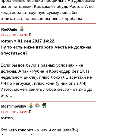
проблемные позиции профильными дешевыми
исполнителями. Как какой-нибудь Ростов. А не
когда херачат крупную сумму лишь бы
отчитаться, не решая основных проблем.
RedQuite
-
01 сен 2017 14:30
rotten » 01 сен 2017 14:22
Ну то есть ниже второго места не должны
опуститься?
Если бы все были в равных условиях - не
должны. А так - Рубин и Краснодар без ЕК (в
недельном цикле), плюс Локо (ЛЕ все-таки не
ЛЧ по нагрузке), плюс кони (у них опыт ЛЧ).
Итого, можем занять любое место - от 2-го до
6-го...
Mosfilmovskiy
-
01 сен 2017 14:29
rotten
,
Кто чего говорит - у них и спрашивай:-)