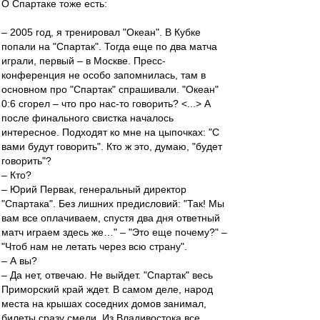
О Спартаке тоже есть:
– 2005 год, я тренировал "Океан". В Кубке
попали на "Спартак". Тогда еще по два матча
играли, первый – в Москве. Пресс-
конференция не особо запомнилась, там в
основном про "Спартак" спрашивали. "Океан"
0:6 сгорел – что про нас-то говорить? <...> А
после финального свистка началось
интересное. Подходят ко мне на цыпочках: "С
вами будут говорить". Кто ж это, думаю, "будет
говорить"?
– Кто?
– Юрий Первак, генеральный директор
"Спартака". Без лишних предисловий: "Так! Мы
вам все оплачиваем, спустя два дня ответный
матч играем здесь же…" – "Это еще почему?" –
"Чтоб нам не летать через всю страну".
– А вы?
– Да нет, отвечаю. Не выйдет. "Спартак" весь
Приморский край ждет. В самом деле, народ
места на крышах соседних домов занимал,
билеты сразу смели. Из Владивостока все