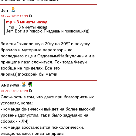
Jerr
-
01 сен 2017 13:33
mp » 3 минуты назад
mp » 3 минуты назад
Jerr, Вот и я говорю.Пиздешь и провокация)))
Замени "выделенную 20ку на 30$" и покупку
бразила и муторные переговоры до
последнего с цз и Оздоевым\Набиуллиным и в
принципе пазл сложиться. Ток тогда Федун
вообще не приделах. Все это
лирика)))поскорей бы матчи
ANDY-rws
-
01 сен 2017 13:29
Сложность в том, что даже при благоприятных
условиях, когда:
- команда физически выйдет на более высокий
уровень (допустим, так и было задумано на
сборах - к ЛЧ)
- команда восстановится психологически,
эмоционально, появится драйв