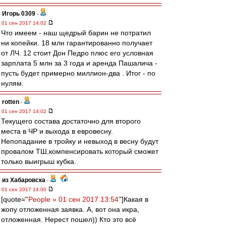
Игорь 0309
-
01 сен 2017 14:02
Что имеем - наш щедрый барин не потратил
ни копейки. 18 млн гарантированно получает
от ЛЧ. 12 стоит Дон Педро плюс его условная
зарплата 5 млн за 3 года и аренда Пашалича -
пусть будет примерно миллион-два . Итог - по
нулям.
rotten
-
01 сен 2017 14:02
Текущего состава достаточно для второго
места в ЧР и выхода в евровесну.
Непопадание в тройку и невыход в весну будут
провалом ТШ,компенсировать который сможет
только выигрыш кубка.
из Хабаровска
-
01 сен 2017 14:00
[quote="
People » 01 сен 2017 13:54
"]Какая в
жопу отложенная заявка. А, вот она икра,
отложенная. Нерест пошел)) Кто это всё