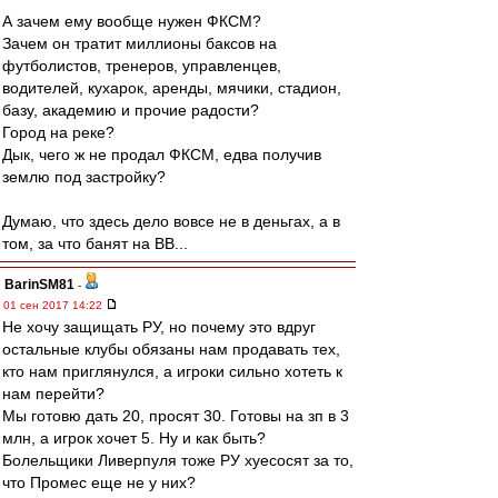
А зачем ему вообще нужен ФКСМ?
Зачем он тратит миллионы баксов на
футболистов, тренеров, управленцев,
водителей, кухарок, аренды, мячики, стадион,
базу, академию и прочие радости?
Город на реке?
Дык, чего ж не продал ФКСМ, едва получив
землю под застройку?
Думаю, что здесь дело вовсе не в деньгах, а в
том, за что банят на ВВ...
BarinSM81
-
01 сен 2017 14:22
Не хочу защищать РУ, но почему это вдруг
остальные клубы обязаны нам продавать тех,
кто нам приглянулся, а игроки сильно хотеть к
нам перейти?
Мы готовю дать 20, просят 30. Готовы на зп в 3
млн, а игрок хочет 5. Ну и как быть?
Болельщики Ливерпуля тоже РУ хуесосят за то,
что Промес еще не у них?