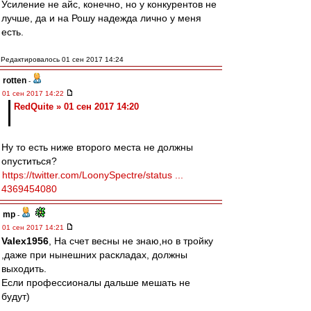
Усиление не айс, конечно, но у конкурентов не
лучше, да и на Рошу надежда лично у меня
есть.
Редактировалось 01 сен 2017 14:24
rotten
-
01 сен 2017 14:22
RedQuite » 01 сен 2017 14:20
Ну то есть ниже второго места не должны
опуститься?
https://twitter.com/LoonySpectre/status ...
4369454080
mp
-
01 сен 2017 14:21
Valex1956
, На счет весны не знаю,но в тройку
,даже при нынешних раскладах, должны
выходить.
Если профессионалы дальше мешать не
будут)