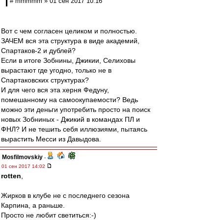
# mmmmm » 01 сен 2017 10:16
Вот с чем согласен целиком и полностью.
ЗАЧЕМ вся эта структура в виде академий,
Спартаков-2 и дублей?
Если в итоге Зобнины, Джикии, Селиховы
вырастают где угодно, только не в
Спартаковских структурах?
И для чего вся эта херня Федуну,
помешанному на самоокупаемости? Ведь
можно эти деньги употребить просто на поиск
новых Зобниных - Джикий в командах ПЛ и
ФНЛ? И не тешить себя иллюзиями, пытаясь
вырастить Месси из Давыдова.
Mosfilmovskiy
-
01 сен 2017 14:02
rotten
,
Жирков в клубе не с последнего сезона
Карпина, а раньше.
Просто не любит светиться:-)