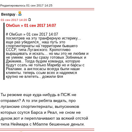
Редактировалось 01 сен 2017 14:25
Bestguy
-
01 сен 2017 14:20
OleGun » 01 сен 2017 14:07
# OleGun » 01 сен 2017 14:07
посмотрев на эту транферную истерику...
еще раз убедился_ наш путь это
спортинтернаты на территории бывшего
СССР, типа Луганского. Кропотливо
выращивать и искать... но мы это не любим и
не умеем. нам бы сразу готовых Зобниных и
Джикиев.. Тогда будем команда, которую
будут ссать не только Марибр но и барсы с
Реалами. а англосасы всегда были наши
клиенты. теперь ссым всех и надеемся
крупно не влететь.. дожили бля
Ты резюме еще куда-нибудь в ПСЖ не
отправил? А то эти ребята видать, про
луганские спортинтернаты, выпускников
которых ссутся Барса и Реал, не сном не
духом,вот и переплачивают за всякий отстой
типа Неймара с Мбаппе бешенные деньги.