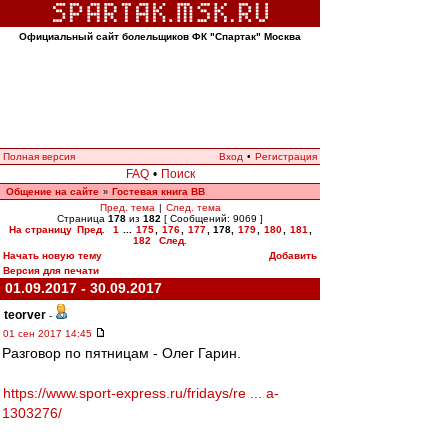
Официальный сайт болельщиков ФК "Спартак" Москва
Полная версия
Вход
•
Регистрация
FAQ
•
Поиск
Общение на сайте
Гостевая книга ВВ
»
Пред. тема
|
След. тема
Страница
178
из
182
[ Сообщений: 9069 ]
На страницу
Пред.
1
...
175
,
176
,
177
,
178
,
179
,
180
,
181
,
182
След.
Начать новую тему
Добавить
Версия для печати
01.09.2017 - 30.09.2017
teorver
-
01 сен 2017 14:45
Разговор по пятницам - Олег Гарин.
https://www.sport-express.ru/fridays/re ... a-
1303276/