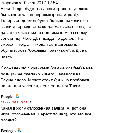
старичок » 01 сен 2017 12:54
Если Педро будет на левом краю, то должна
быть капитально пересмотрена игра ДК.
Теперь он должен будет больше находиться
сзади и гораздо строже держать свою зону, не
давая открываться и принимать мяч своему
сопернику. Чего ДК никогда не делал... Не
сможет - тогда Тигиева там наигрывать и
обучать, хоть "боковым правилком", а ДК на
лавку.
К сожалению с крайками (самые слабые) наши
позиции не сделано ничего.Надеялся на
Рауша слева .Может стоит Джикию пробовать,
но это при условии, если остаётся Таски.
People
-
01 сен 2017 13:54
Какая в жопу отложенная заявка. А, вот она
икра, отложенная. Нерест пошел)) Кто это всё
плодит?
Berloga
-