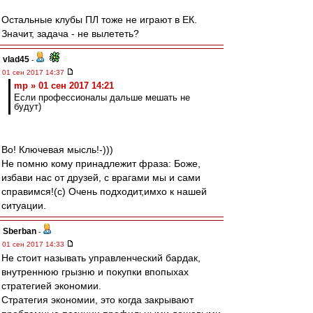
Остальные клубы ПЛ тоже не играют в ЕК.
Значит, задача - не вылететь?
vlad45
-
01 сен 2017 14:37
mp » 01 сен 2017 14:21
Если профессионалы дальше мешать не
будут)
Во! Ключевая мысль!-)))
Не помню кому принадлежит фраза: Боже,
избави нас от друзей, с врагами мы и сами
справимся!(с) Очень подходит,имхо к нашей
ситуации.
Sberban
-
01 сен 2017 14:33
Не стоит называть управленческий бардак,
внутреннюю грызню и покупки впопыхах
стратегией экономии.
Стратегия экономии, это когда закрывают