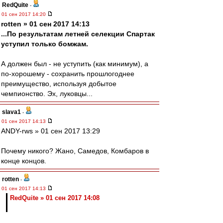
RedQuite
-
01 сен 2017 14:20
rotten » 01 сен 2017 14:13
...По результатам летней селекции Спартак
уступил только бомжам.
А должен был - не уступить (как минимум), а
по-хорошему - сохранить прошлогоднее
преимущество, используя добытое
чемпионство. Эх, луковцы...
slava1
-
01 сен 2017 14:13
ANDY-rws » 01 сен 2017 13:29
Почему никого? Жано, Самедов, Комбаров в
конце концов.
rotten
-
01 сен 2017 14:13
RedQuite » 01 сен 2017 14:08