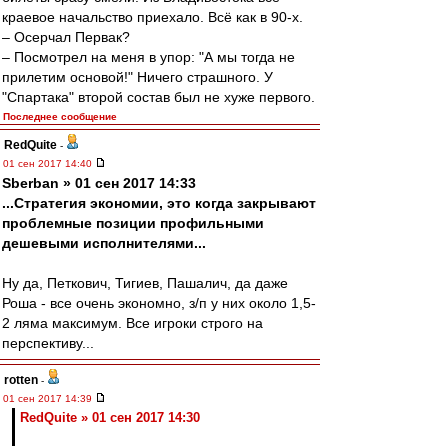
краевое начальство приехало. Всё как в 90-х.
– Осерчал Первак?
– Посмотрел на меня в упор: "А мы тогда не
прилетим основой!" Ничего страшного. У
"Спартака" второй состав был не хуже первого.
Последнее сообщение
RedQuite
-
01 сен 2017 14:40
Sberban » 01 сен 2017 14:33
...Стратегия экономии, это когда закрывают
проблемные позиции профильными
дешевыми исполнителями...
Ну да, Петкович, Тигиев, Пашалич, да даже
Роша - все очень экономно, з/п у них около 1,5-
2 ляма максимум. Все игроки строго на
перспективу...
rotten
-
01 сен 2017 14:39
RedQuite » 01 сен 2017 14:30