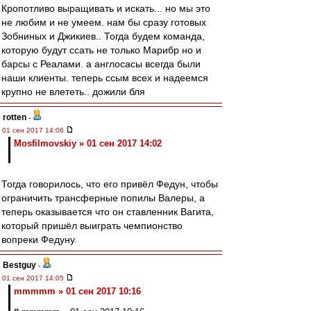
Кропотливо выращивать и искать... но мы это
не любим и не умеем. нам бы сразу готовых
Зобниных и Джикиев.. Тогда будем команда,
которую будут ссать не только Марибр но и
барсы с Реалами. а англосасы всегда были
наши клиенты. теперь ссым всех и надеемся
крупно не влететь.. дожили бля
rotten
-
01 сен 2017 14:06
Mosfilmovskiy » 01 сен 2017 14:02
Тогда говорилось, что его привёл Федун, чтобы
ограничить трансферные попилы Валеры, а
теперь оказывается что он ставленник Вагита,
который пришёл выиграть чемпионство
вопреки Федуну.
Bestguy
-
01 сен 2017 14:05
mmmmm » 01 сен 2017 10:16