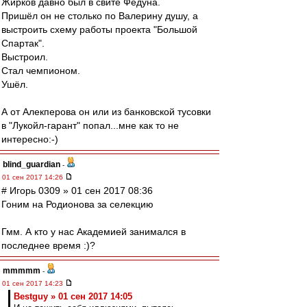
Жирков давно был в свите Федуна.
Пришёл он не столько по Валерину душу, а
выстроить схему работы проекта "Большой
Спартак".
Выстроил.
Стал чемпионом.
Ушёл.
А от Алекперова он или из банковской тусовки
в "Лукойл-гарант" попал...мне как то не
интересно:-)
blind_guardian
-
01 сен 2017 14:26
# Игорь 0309 » 01 сен 2017 08:36
Гоним на Родионова за селекцию
Гмм. А кто у нас Академией занимался в
последнее время :)?
mmmmm
-
01 сен 2017 14:23
Bestguy » 01 сен 2017 14:05