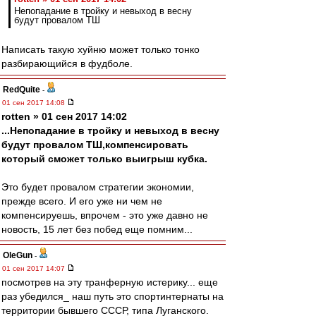
Непопадание в тройку и невыход в весну
будут провалом ТШ
Написать такую хуйню может только тонко
разбирающийся в фудболе.
RedQuite
-
01 сен 2017 14:08
rotten » 01 сен 2017 14:02
...Непопадание в тройку и невыход в весну
будут провалом ТШ,компенсировать
который сможет только выигрыш кубка.
Это будет провалом стратегии экономии,
прежде всего. И его уже ни чем не
компенсируешь, впрочем - это уже давно не
новость, 15 лет без побед еще помним...
OleGun
-
01 сен 2017 14:07
посмотрев на эту транферную истерику... еще
раз убедился_ наш путь это спортинтернаты на
территории бывшего СССР, типа Луганского.