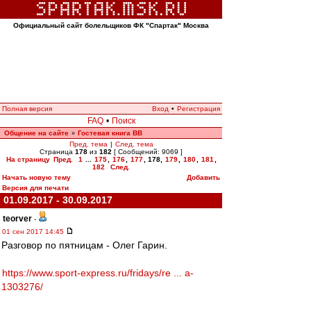
Официальный сайт болельщиков ФК "Спартак" Москва
Полная версия
Вход
•
Регистрация
FAQ
•
Поиск
Общение на сайте
Гостевая книга ВВ
»
Пред. тема
|
След. тема
Страница
178
из
182
[ Сообщений: 9069 ]
На страницу
Пред.
1
...
175
,
176
,
177
,
178
,
179
,
180
,
181
,
182
След.
Начать новую тему
Добавить
Версия для печати
01.09.2017 - 30.09.2017
teorver
-
01 сен 2017 14:45
Разговор по пятницам - Олег Гарин.
https://www.sport-express.ru/fridays/re ... a-
1303276/