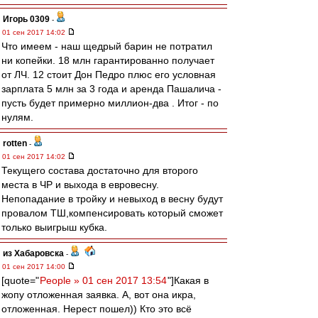
Игорь 0309
-
01 сен 2017 14:02
Что имеем - наш щедрый барин не потратил
ни копейки. 18 млн гарантированно получает
от ЛЧ. 12 стоит Дон Педро плюс его условная
зарплата 5 млн за 3 года и аренда Пашалича -
пусть будет примерно миллион-два . Итог - по
нулям.
rotten
-
01 сен 2017 14:02
Текущего состава достаточно для второго
места в ЧР и выхода в евровесну.
Непопадание в тройку и невыход в весну будут
провалом ТШ,компенсировать который сможет
только выигрыш кубка.
из Хабаровска
-
01 сен 2017 14:00
[quote="
People » 01 сен 2017 13:54
"]Какая в
жопу отложенная заявка. А, вот она икра,
отложенная. Нерест пошел)) Кто это всё