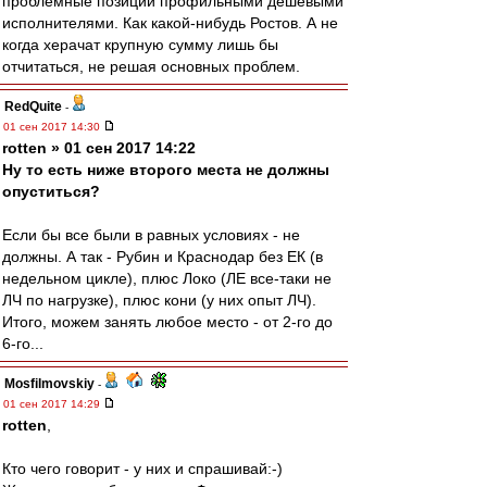
проблемные позиции профильными дешевыми
исполнителями. Как какой-нибудь Ростов. А не
когда херачат крупную сумму лишь бы
отчитаться, не решая основных проблем.
RedQuite
-
01 сен 2017 14:30
rotten » 01 сен 2017 14:22
Ну то есть ниже второго места не должны
опуститься?
Если бы все были в равных условиях - не
должны. А так - Рубин и Краснодар без ЕК (в
недельном цикле), плюс Локо (ЛЕ все-таки не
ЛЧ по нагрузке), плюс кони (у них опыт ЛЧ).
Итого, можем занять любое место - от 2-го до
6-го...
Mosfilmovskiy
-
01 сен 2017 14:29
rotten
,
Кто чего говорит - у них и спрашивай:-)