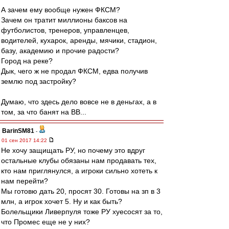
А зачем ему вообще нужен ФКСМ?
Зачем он тратит миллионы баксов на
футболистов, тренеров, управленцев,
водителей, кухарок, аренды, мячики, стадион,
базу, академию и прочие радости?
Город на реке?
Дык, чего ж не продал ФКСМ, едва получив
землю под застройку?
Думаю, что здесь дело вовсе не в деньгах, а в
том, за что банят на ВВ...
BarinSM81
-
01 сен 2017 14:22
Не хочу защищать РУ, но почему это вдруг
остальные клубы обязаны нам продавать тех,
кто нам приглянулся, а игроки сильно хотеть к
нам перейти?
Мы готовю дать 20, просят 30. Готовы на зп в 3
млн, а игрок хочет 5. Ну и как быть?
Болельщики Ливерпуля тоже РУ хуесосят за то,
что Промес еще не у них?