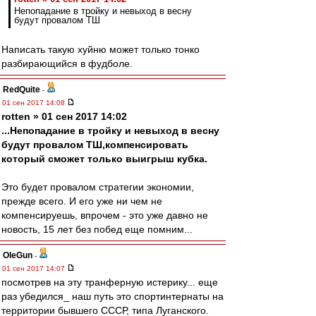
Непопадание в тройку и невыход в весну
будут провалом ТШ
Написать такую хуйню может только тонко
разбирающийся в фудболе.
RedQuite
-
01 сен 2017 14:08
rotten » 01 сен 2017 14:02
...Непопадание в тройку и невыход в весну
будут провалом ТШ,компенсировать
который сможет только выигрыш кубка.
Это будет провалом стратегии экономии,
прежде всего. И его уже ни чем не
компенсируешь, впрочем - это уже давно не
новость, 15 лет без побед еще помним...
OleGun
-
01 сен 2017 14:07
посмотрев на эту транферную истерику... еще
раз убедился_ наш путь это спортинтернаты на
территории бывшего СССР, типа Луганского.