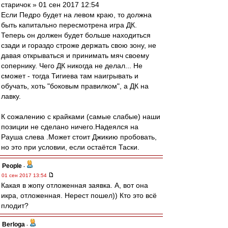
старичок » 01 сен 2017 12:54
Если Педро будет на левом краю, то должна
быть капитально пересмотрена игра ДК.
Теперь он должен будет больше находиться
сзади и гораздо строже держать свою зону, не
давая открываться и принимать мяч своему
сопернику. Чего ДК никогда не делал... Не
сможет - тогда Тигиева там наигрывать и
обучать, хоть "боковым правилком", а ДК на
лавку.
К сожалению с крайками (самые слабые) наши
позиции не сделано ничего.Надеялся на
Рауша слева .Может стоит Джикию пробовать,
но это при условии, если остаётся Таски.
People
-
01 сен 2017 13:54
Какая в жопу отложенная заявка. А, вот она
икра, отложенная. Нерест пошел)) Кто это всё
плодит?
Berloga
-