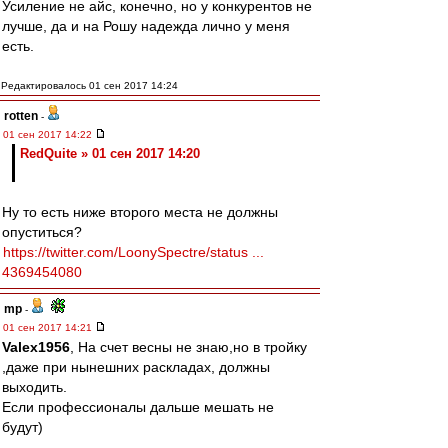
Усиление не айс, конечно, но у конкурентов не
лучше, да и на Рошу надежда лично у меня
есть.
Редактировалось 01 сен 2017 14:24
rotten
-
01 сен 2017 14:22
RedQuite » 01 сен 2017 14:20
Ну то есть ниже второго места не должны
опуститься?
https://twitter.com/LoonySpectre/status ...
4369454080
mp
-
01 сен 2017 14:21
Valex1956
, На счет весны не знаю,но в тройку
,даже при нынешних раскладах, должны
выходить.
Если профессионалы дальше мешать не
будут)