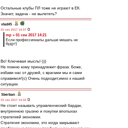
Остальные клубы ПЛ тоже не играют в ЕК.
Значит, задача - не вылететь?
vlad45
-
01 сен 2017 14:37
mp » 01 сен 2017 14:21
Если профессионалы дальше мешать не
будут)
Во! Ключевая мысль!-)))
Не помню кому принадлежит фраза: Боже,
избави нас от друзей, с врагами мы и сами
справимся!(с) Очень подходит,имхо к нашей
ситуации.
Sberban
-
01 сен 2017 14:33
Не стоит называть управленческий бардак,
внутреннюю грызню и покупки впопыхах
стратегией экономии.
Стратегия экономии, это когда закрывают