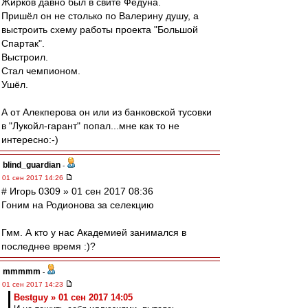
Жирков давно был в свите Федуна.
Пришёл он не столько по Валерину душу, а
выстроить схему работы проекта "Большой
Спартак".
Выстроил.
Стал чемпионом.
Ушёл.
А от Алекперова он или из банковской тусовки
в "Лукойл-гарант" попал...мне как то не
интересно:-)
blind_guardian
-
01 сен 2017 14:26
# Игорь 0309 » 01 сен 2017 08:36
Гоним на Родионова за селекцию
Гмм. А кто у нас Академией занимался в
последнее время :)?
mmmmm
-
01 сен 2017 14:23
Bestguy » 01 сен 2017 14:05