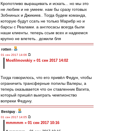
Кропотливо выращивать и искать... но мы это
не любим и не умеем. нам бы сразу готовых
Зобниных и Джикиев.. Тогда будем команда,
которую будут ссать не только Марибр но и
барсы с Реалами. а англосасы всегда были
наши клиенты. теперь ссым всех и надеемся
крупно не влететь.. дожили бля
rotten
-
01 сен 2017 14:06
Mosfilmovskiy » 01 сен 2017 14:02
Тогда говорилось, что его привёл Федун, чтобы
ограничить трансферные попилы Валеры, а
теперь оказывается что он ставленник Вагита,
который пришёл выиграть чемпионство
вопреки Федуну.
Bestguy
-
01 сен 2017 14:05
mmmmm » 01 сен 2017 10:16