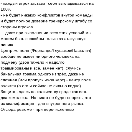
- каждый игрок заставит себя выкладываться на
100%
- не будет никаких конфликтов внутри команды
и будет полное доверие тренерскому штабу со
стороны игроков
... даже при выполнении всех этих условий мы
можем быть спокойны только за атакующую
линию.
Центр же поля (Фернандо/Глушаков/Пашалич)
вообще не имеет ни одного человека на
подмену (двое тяжело и надолго
травмированы и всё, замен нет), случись
банальная травма одного из трёх, даже не
сложная (или пропуск из-за карт) - центр поля
валится (а его и сейчас не сильно видно).
Защита - здесь по количеству вроде как есть
два комплекта. Но никто не будет спорить, что
их квалификация - для внутреннего рынка.
Отсюда резюме - при перечисленных
благоприятных условиях сможем:
- подтянуться в ЧР максимум в еврокубковую
зону