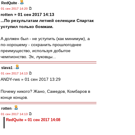
RedQuite
-
01 сен 2017 14:20
rotten » 01 сен 2017 14:13
...По результатам летней селекции Спартак
уступил только бомжам.
А должен был - не уступить (как минимум), а
по-хорошему - сохранить прошлогоднее
преимущество, используя добытое
чемпионство. Эх, луковцы...
slava1
-
01 сен 2017 14:13
ANDY-rws » 01 сен 2017 13:29
Почему никого? Жано, Самедов, Комбаров в
конце концов.
rotten
-
01 сен 2017 14:13
RedQuite » 01 сен 2017 14:08