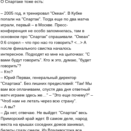
О Спартаке тоже есть:
– 2005 год, я тренировал "Океан". В Кубке
попали на "Спартак". Тогда еще по два матча
играли, первый – в Москве. Пресс-
конференция не особо запомнилась, там в
основном про "Спартак" спрашивали. "Океан"
0:6 сгорел – что про нас-то говорить? <...> А
после финального свистка началось
интересное. Подходят ко мне на цыпочках: "С
вами будут говорить". Кто ж это, думаю, "будет
говорить"?
– Кто?
– Юрий Первак, генеральный директор
"Спартака". Без лишних предисловий: "Так! Мы
вам все оплачиваем, спустя два дня ответный
матч играем здесь же…" – "Это еще почему?" –
"Чтоб нам не летать через всю страну".
– А вы?
– Да нет, отвечаю. Не выйдет. "Спартак" весь
Приморский край ждет. В самом деле, народ
места на крышах соседних домов занимал,
билеты сразу смели. Из Владивостока все