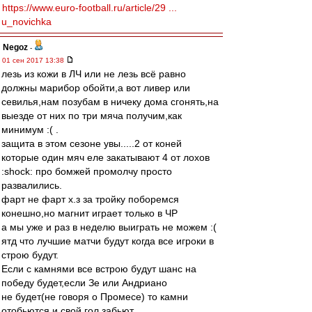
https://www.euro-football.ru/article/29 ...
u_novichka
Negoz
-
01 сен 2017 13:38
лезь из кожи в ЛЧ или не лезь всё равно
должны марибор обойти,а вот ливер или
севилья,нам позубам в ничеку дома сгонять,на
выезде от них по три мяча получим,как
минимум :( .
защита в этом сезоне увы.....2 от коней
которые один мяч еле закатывают 4 от лохов
:shock: про бомжей промолчу просто
развалились.
фарт не фарт х.з за тройку поборемся
конешно,но магнит играет только в ЧР
а мы уже и раз в неделю выиграть не можем :(
ятд что лучшие матчи будут когда все игроки в
строю будут.
Если с камнями все встрою будут шанс на
победу будет,если Зе или Андриано
не будет(не говоря о Промесе) то камни
отобьются и свой гол забьют.