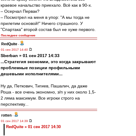
краевое начальство приехало. Всё как в 90-х.
– Осерчал Первак?
– Посмотрел на меня в упор: "А мы тогда не
прилетим основой!" Ничего страшного. У
"Спартака" второй состав был не хуже первого.
Последнее сообщение
RedQuite
-
01 сен 2017 14:40
Sberban » 01 сен 2017 14:33
...Стратегия экономии, это когда закрывают
проблемные позиции профильными
дешевыми исполнителями...
Ну да, Петкович, Тигиев, Пашалич, да даже
Роша - все очень экономно, з/п у них около 1,5-
2 ляма максимум. Все игроки строго на
перспективу...
rotten
-
01 сен 2017 14:39
RedQuite » 01 сен 2017 14:30