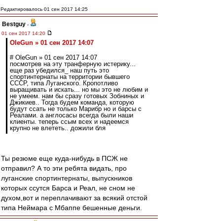
Редактировалось 01 сен 2017 14:25
Bestguy
-
01 сен 2017 14:20
OleGun » 01 сен 2017 14:07
# OleGun » 01 сен 2017 14:07
посмотрев на эту транферную истерику...
еще раз убедился_ наш путь это
спортинтернаты на территории бывшего
СССР, типа Луганского. Кропотливо
выращивать и искать... но мы это не любим и
не умеем. нам бы сразу готовых Зобниных и
Джикиев.. Тогда будем команда, которую
будут ссать не только Марибр но и барсы с
Реалами. а англосасы всегда были наши
клиенты. теперь ссым всех и надеемся
крупно не влететь.. дожили бля
Ты резюме еще куда-нибудь в ПСЖ не
отправил? А то эти ребята видать, про
луганские спортинтернаты, выпускников
которых ссутся Барса и Реал, не сном не
духом,вот и переплачивают за всякий отстой
типа Неймара с Мбаппе бешенные деньги.