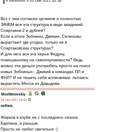
# mmmmm » 01 сен 2017 10:16
Вот с чем согласен целиком и полностью.
ЗАЧЕМ вся эта структура в виде академий,
Спартаков-2 и дублей?
Если в итоге Зобнины, Джикии, Селиховы
вырастают где угодно, только не в
Спартаковских структурах?
И для чего вся эта херня Федуну,
помешанному на самоокупаемости? Ведь
можно эти деньги употребить просто на поиск
новых Зобниных - Джикий в командах ПЛ и
ФНЛ? И не тешить себя иллюзиями, пытаясь
вырастить Месси из Давыдова.
Mosfilmovskiy
-
01 сен 2017 14:02
rotten
,
Жирков в клубе не с последнего сезона
Карпина, а раньше.
Просто не любит светиться:-)