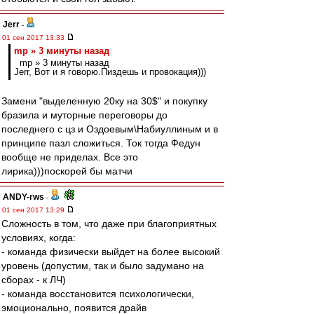
Jerr
-
01 сен 2017 13:33
mp » 3 минуты назад
mp » 3 минуты назад
Jerr, Вот и я говорю.Пиздешь и провокация)))
Замени "выделенную 20ку на 30$" и покупку
бразила и муторные переговоры до
последнего с цз и Оздоевым\Набиуллиным и в
принципе пазл сложиться. Ток тогда Федун
вообще не приделах. Все это
лирика)))поскорей бы матчи
ANDY-rws
-
01 сен 2017 13:29
Сложность в том, что даже при благоприятных
условиях, когда:
- команда физически выйдет на более высокий
уровень (допустим, так и было задумано на
сборах - к ЛЧ)
- команда восстановится психологически,
эмоционально, появится драйв