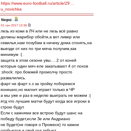
https://www.euro-football.ru/article/29 ...
u_novichka
Negoz
-
01 сен 2017 13:38
лезь из кожи в ЛЧ или не лезь всё равно
должны марибор обойти,а вот ливер или
севилья,нам позубам в ничеку дома сгонять,на
выезде от них по три мяча получим,как
минимум :( .
защита в этом сезоне увы.....2 от коней
которые один мяч еле закатывают 4 от лохов
:shock: про бомжей промолчу просто
развалились.
фарт не фарт х.з за тройку поборемся
конешно,но магнит играет только в ЧР
а мы уже и раз в неделю выиграть не можем :(
ятд что лучшие матчи будут когда все игроки в
строю будут.
Если с камнями все встрою будут шанс на
победу будет,если Зе или Андриано
не будет(не говоря о Промесе) то камни
отобьются и свой гол забьют.