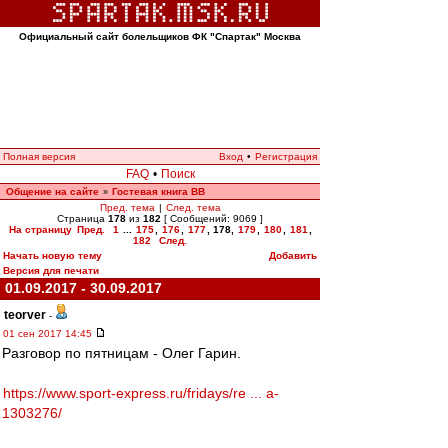
Официальный сайт болельщиков ФК "Спартак" Москва
Полная версия
Вход
•
Регистрация
FAQ
•
Поиск
Общение на сайте
Гостевая книга ВВ
»
Пред. тема
|
След. тема
Страница
178
из
182
[ Сообщений: 9069 ]
На страницу
Пред.
1
...
175
,
176
,
177
,
178
,
179
,
180
,
181
,
182
След.
Начать новую тему
Добавить
Версия для печати
01.09.2017 - 30.09.2017
teorver
-
01 сен 2017 14:45
Разговор по пятницам - Олег Гарин.
https://www.sport-express.ru/fridays/re ... a-
1303276/