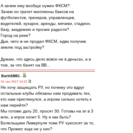
А зачем ему вообще нужен ФКСМ?
Зачем он тратит миллионы баксов на
футболистов, тренеров, управленцев,
водителей, кухарок, аренды, мячики, стадион,
базу, академию и прочие радости?
Город на реке?
Дык, чего ж не продал ФКСМ, едва получив
землю под застройку?
Думаю, что здесь дело вовсе не в деньгах, а в
том, за что банят на ВВ...
BarinSM81
-
01 сен 2017 14:22
Не хочу защищать РУ, но почему это вдруг
остальные клубы обязаны нам продавать тех,
кто нам приглянулся, а игроки сильно хотеть к
нам перейти?
Мы готовю дать 20, просят 30. Готовы на зп в 3
млн, а игрок хочет 5. Ну и как быть?
Болельщики Ливерпуля тоже РУ хуесосят за то,
что Промес еще не у них?