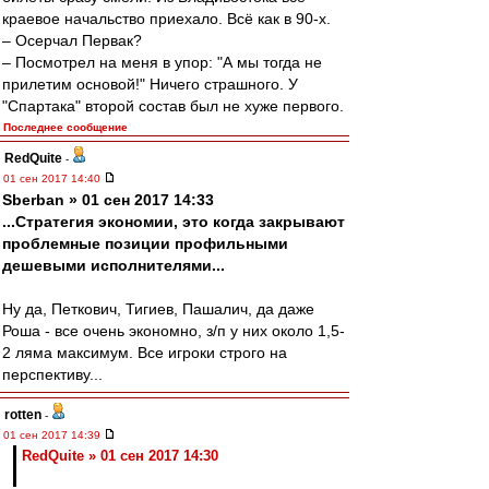
краевое начальство приехало. Всё как в 90-х.
– Осерчал Первак?
– Посмотрел на меня в упор: "А мы тогда не
прилетим основой!" Ничего страшного. У
"Спартака" второй состав был не хуже первого.
Последнее сообщение
RedQuite
-
01 сен 2017 14:40
Sberban » 01 сен 2017 14:33
...Стратегия экономии, это когда закрывают
проблемные позиции профильными
дешевыми исполнителями...
Ну да, Петкович, Тигиев, Пашалич, да даже
Роша - все очень экономно, з/п у них около 1,5-
2 ляма максимум. Все игроки строго на
перспективу...
rotten
-
01 сен 2017 14:39
RedQuite » 01 сен 2017 14:30