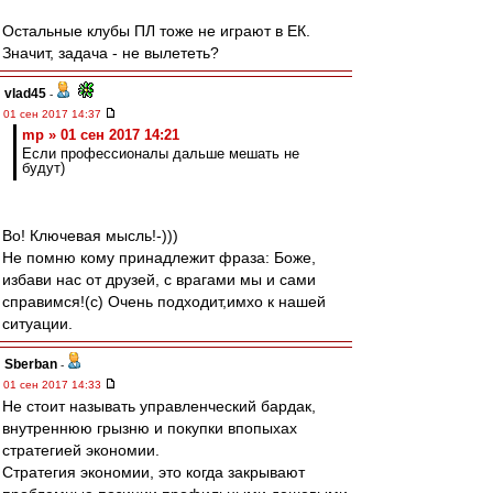
Остальные клубы ПЛ тоже не играют в ЕК.
Значит, задача - не вылететь?
vlad45
-
01 сен 2017 14:37
mp » 01 сен 2017 14:21
Если профессионалы дальше мешать не
будут)
Во! Ключевая мысль!-)))
Не помню кому принадлежит фраза: Боже,
избави нас от друзей, с врагами мы и сами
справимся!(с) Очень подходит,имхо к нашей
ситуации.
Sberban
-
01 сен 2017 14:33
Не стоит называть управленческий бардак,
внутреннюю грызню и покупки впопыхах
стратегией экономии.
Стратегия экономии, это когда закрывают