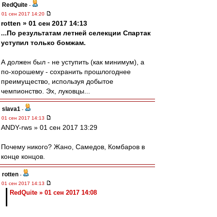
RedQuite
-
01 сен 2017 14:20
rotten » 01 сен 2017 14:13
...По результатам летней селекции Спартак
уступил только бомжам.
А должен был - не уступить (как минимум), а
по-хорошему - сохранить прошлогоднее
преимущество, используя добытое
чемпионство. Эх, луковцы...
slava1
-
01 сен 2017 14:13
ANDY-rws » 01 сен 2017 13:29
Почему никого? Жано, Самедов, Комбаров в
конце концов.
rotten
-
01 сен 2017 14:13
RedQuite » 01 сен 2017 14:08