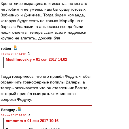
Кропотливо выращивать и искать... но мы это
не любим и не умеем. нам бы сразу готовых
Зобниных и Джикиев.. Тогда будем команда,
которую будут ссать не только Марибр но и
барсы с Реалами. а англосасы всегда были
наши клиенты. теперь ссым всех и надеемся
крупно не влететь.. дожили бля
rotten
-
01 сен 2017 14:06
Mosfilmovskiy » 01 сен 2017 14:02
Тогда говорилось, что его привёл Федун, чтобы
ограничить трансферные попилы Валеры, а
теперь оказывается что он ставленник Вагита,
который пришёл выиграть чемпионство
вопреки Федуну.
Bestguy
-
01 сен 2017 14:05
mmmmm » 01 сен 2017 10:16