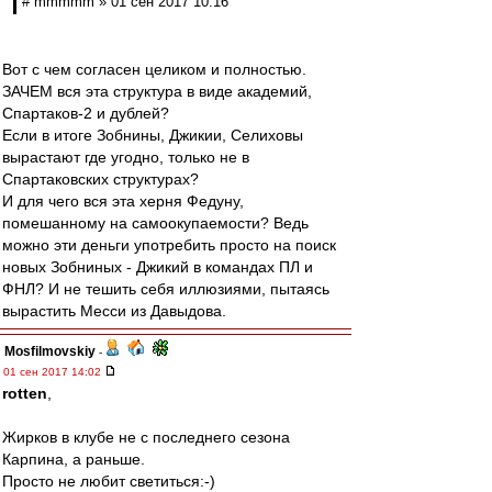
# mmmmm » 01 сен 2017 10:16
Вот с чем согласен целиком и полностью.
ЗАЧЕМ вся эта структура в виде академий,
Спартаков-2 и дублей?
Если в итоге Зобнины, Джикии, Селиховы
вырастают где угодно, только не в
Спартаковских структурах?
И для чего вся эта херня Федуну,
помешанному на самоокупаемости? Ведь
можно эти деньги употребить просто на поиск
новых Зобниных - Джикий в командах ПЛ и
ФНЛ? И не тешить себя иллюзиями, пытаясь
вырастить Месси из Давыдова.
Mosfilmovskiy
-
01 сен 2017 14:02
rotten
,
Жирков в клубе не с последнего сезона
Карпина, а раньше.
Просто не любит светиться:-)