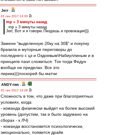
Jerr
-
01 сен 2017 13:33
mp » 3 минуты назад
mp » 3 минуты назад
Jerr, Вот и я говорю.Пиздешь и провокация)))
Замени "выделенную 20ку на 30$" и покупку
бразила и муторные переговоры до
последнего с цз и Оздоевым\Набиуллиным и в
принципе пазл сложиться. Ток тогда Федун
вообще не приделах. Все это
лирика)))поскорей бы матчи
ANDY-rws
-
01 сен 2017 13:29
Сложность в том, что даже при благоприятных
условиях, когда:
- команда физически выйдет на более высокий
уровень (допустим, так и было задумано на
сборах - к ЛЧ)
- команда восстановится психологически,
эмоционально, появится драйв