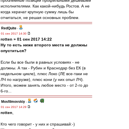
проблемные позиции профильными дешевыми
исполнителями. Как какой-нибудь Ростов. А не
когда херачат крупную сумму лишь бы
отчитаться, не решая основных проблем.
RedQuite
-
01 сен 2017 14:30
rotten » 01 сен 2017 14:22
Ну то есть ниже второго места не должны
опуститься?
Если бы все были в равных условиях - не
должны. А так - Рубин и Краснодар без ЕК (в
недельном цикле), плюс Локо (ЛЕ все-таки не
ЛЧ по нагрузке), плюс кони (у них опыт ЛЧ).
Итого, можем занять любое место - от 2-го до
6-го...
Mosfilmovskiy
-
01 сен 2017 14:29
rotten
,
Кто чего говорит - у них и спрашивай:-)