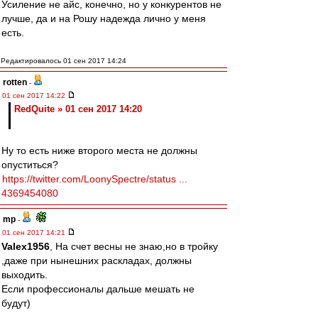
Усиление не айс, конечно, но у конкурентов не
лучше, да и на Рошу надежда лично у меня
есть.
Редактировалось 01 сен 2017 14:24
rotten
-
01 сен 2017 14:22
RedQuite » 01 сен 2017 14:20
Ну то есть ниже второго места не должны
опуститься?
https://twitter.com/LoonySpectre/status ...
4369454080
mp
-
01 сен 2017 14:21
Valex1956
, На счет весны не знаю,но в тройку
,даже при нынешних раскладах, должны
выходить.
Если профессионалы дальше мешать не
будут)