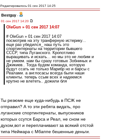
Редактировалось 01 сен 2017 14:25
Bestguy
-
01 сен 2017 14:20
OleGun » 01 сен 2017 14:07
# OleGun » 01 сен 2017 14:07
посмотрев на эту транферную истерику...
еще раз убедился_ наш путь это
спортинтернаты на территории бывшего
СССР, типа Луганского. Кропотливо
выращивать и искать... но мы это не любим и
не умеем. нам бы сразу готовых Зобниных и
Джикиев.. Тогда будем команда, которую
будут ссать не только Марибр но и барсы с
Реалами. а англосасы всегда были наши
клиенты. теперь ссым всех и надеемся
крупно не влететь.. дожили бля
Ты резюме еще куда-нибудь в ПСЖ не
отправил? А то эти ребята видать, про
луганские спортинтернаты, выпускников
которых ссутся Барса и Реал, не сном не
духом,вот и переплачивают за всякий отстой
типа Неймара с Мбаппе бешенные деньги.