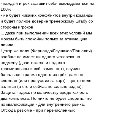
- каждый игрок заставит себя выкладываться на
100%
- не будет никаких конфликтов внутри команды
и будет полное доверие тренерскому штабу со
стороны игроков
... даже при выполнении всех этих условий мы
можем быть спокойны только за атакующую
линию.
Центр же поля (Фернандо/Глушаков/Пашалич)
вообще не имеет ни одного человека на
подмену (двое тяжело и надолго
травмированы и всё, замен нет), случись
банальная травма одного из трёх, даже не
сложная (или пропуск из-за карт) - центр поля
валится (а его и сейчас не сильно видно).
Защита - здесь по количеству вроде как есть
два комплекта. Но никто не будет спорить, что
их квалификация - для внутреннего рынка.
Отсюда резюме - при перечисленных
благоприятных условиях сможем:
- подтянуться в ЧР максимум в еврокубковую
зону