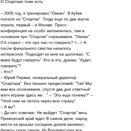
О Спартаке тоже есть:
– 2005 год, я тренировал "Океан". В Кубке
попали на "Спартак". Тогда еще по два матча
играли, первый – в Москве. Пресс-
конференция не особо запомнилась, там в
основном про "Спартак" спрашивали. "Океан"
0:6 сгорел – что про нас-то говорить? <...> А
после финального свистка началось
интересное. Подходят ко мне на цыпочках: "С
вами будут говорить". Кто ж это, думаю, "будет
говорить"?
– Кто?
– Юрий Первак, генеральный директор
"Спартака". Без лишних предисловий: "Так! Мы
вам все оплачиваем, спустя два дня ответный
матч играем здесь же…" – "Это еще почему?" –
"Чтоб нам не летать через всю страну".
– А вы?
– Да нет, отвечаю. Не выйдет. "Спартак" весь
Приморский край ждет. В самом деле, народ
места на крышах соседних домов занимал,
билеты сразу смели. Из Владивостока все