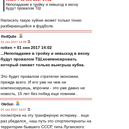
Непопадание в тройку и невыход в весну
будут провалом ТШ
Написать такую хуйню может только тонко
разбирающийся в фудболе.
RedQuite
-
01 сен 2017 14:08
rotten » 01 сен 2017 14:02
...Непопадание в тройку и невыход в весну
будут провалом ТШ,компенсировать
который сможет только выигрыш кубка.
Это будет провалом стратегии экономии,
прежде всего. И его уже ни чем не
компенсируешь, впрочем - это уже давно не
новость, 15 лет без побед еще помним...
OleGun
-
01 сен 2017 14:07
посмотрев на эту транферную истерику... еще
раз убедился_ наш путь это спортинтернаты на
территории бывшего СССР, типа Луганского.