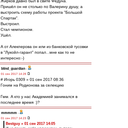
Жирков давно был в свите Федуна.
Пришёл он не столько по Валерину душу, а
выстроить схему работы проекта "Большой
Спартак".
Выстроил.
Стал чемпионом.
Ушёл.
А от Алекперова он или из банковской тусовки
в "Лукойл-гарант" попал...мне как то не
интересно:-)
blind_guardian
-
01 сен 2017 14:26
# Игорь 0309 » 01 сен 2017 08:36
Гоним на Родионова за селекцию
Гмм. А кто у нас Академией занимался в
последнее время :)?
mmmmm
-
01 сен 2017 14:23
Bestguy » 01 сен 2017 14:05