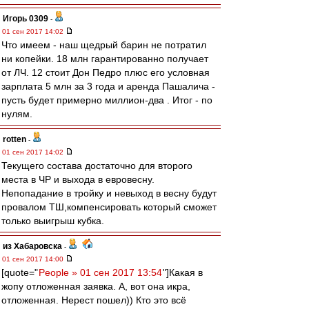
Игорь 0309
-
01 сен 2017 14:02
Что имеем - наш щедрый барин не потратил
ни копейки. 18 млн гарантированно получает
от ЛЧ. 12 стоит Дон Педро плюс его условная
зарплата 5 млн за 3 года и аренда Пашалича -
пусть будет примерно миллион-два . Итог - по
нулям.
rotten
-
01 сен 2017 14:02
Текущего состава достаточно для второго
места в ЧР и выхода в евровесну.
Непопадание в тройку и невыход в весну будут
провалом ТШ,компенсировать который сможет
только выигрыш кубка.
из Хабаровска
-
01 сен 2017 14:00
[quote="
People » 01 сен 2017 13:54
"]Какая в
жопу отложенная заявка. А, вот она икра,
отложенная. Нерест пошел)) Кто это всё