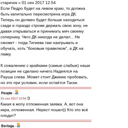
старичок » 01 сен 2017 12:54
Если Педро будет на левом краю, то должна
быть капитально пересмотрена игра ДК.
Теперь он должен будет больше находиться
сзади и гораздо строже держать свою зону, не
давая открываться и принимать мяч своему
сопернику. Чего ДК никогда не делал... Не
сможет - тогда Тигиева там наигрывать и
обучать, хоть "боковым правилком", а ДК на
лавку.
К сожалению с крайками (самые слабые) наши
позиции не сделано ничего.Надеялся на
Рауша слева .Может стоит Джикию пробовать,
но это при условии, если остаётся Таски.
People
-
01 сен 2017 13:54
Какая в жопу отложенная заявка. А, вот она
икра, отложенная. Нерест пошел)) Кто это всё
плодит?
Berloga
-