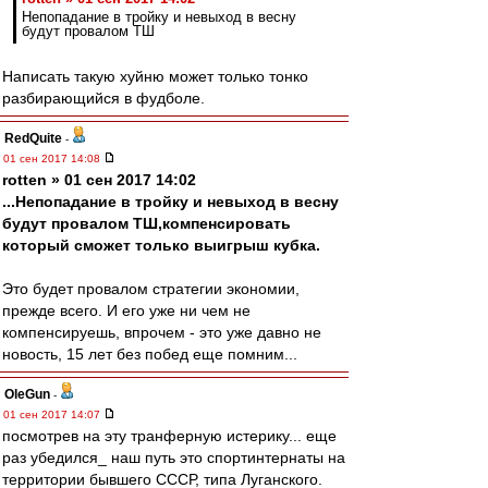
Непопадание в тройку и невыход в весну
будут провалом ТШ
Написать такую хуйню может только тонко
разбирающийся в фудболе.
RedQuite
-
01 сен 2017 14:08
rotten » 01 сен 2017 14:02
...Непопадание в тройку и невыход в весну
будут провалом ТШ,компенсировать
который сможет только выигрыш кубка.
Это будет провалом стратегии экономии,
прежде всего. И его уже ни чем не
компенсируешь, впрочем - это уже давно не
новость, 15 лет без побед еще помним...
OleGun
-
01 сен 2017 14:07
посмотрев на эту транферную истерику... еще
раз убедился_ наш путь это спортинтернаты на
территории бывшего СССР, типа Луганского.