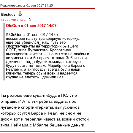
Редактировалось 01 сен 2017 14:25
Bestguy
-
01 сен 2017 14:20
OleGun » 01 сен 2017 14:07
# OleGun » 01 сен 2017 14:07
посмотрев на эту транферную истерику...
еще раз убедился_ наш путь это
спортинтернаты на территории бывшего
СССР, типа Луганского. Кропотливо
выращивать и искать... но мы это не любим и
не умеем. нам бы сразу готовых Зобниных и
Джикиев.. Тогда будем команда, которую
будут ссать не только Марибр но и барсы с
Реалами. а англосасы всегда были наши
клиенты. теперь ссым всех и надеемся
крупно не влететь.. дожили бля
Ты резюме еще куда-нибудь в ПСЖ не
отправил? А то эти ребята видать, про
луганские спортинтернаты, выпускников
которых ссутся Барса и Реал, не сном не
духом,вот и переплачивают за всякий отстой
типа Неймара с Мбаппе бешенные деньги.