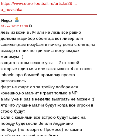
https://www.euro-football.ru/article/29 ...
u_novichka
Negoz
-
01 сен 2017 13:38
лезь из кожи в ЛЧ или не лезь всё равно
должны марибор обойти,а вот ливер или
севилья,нам позубам в ничеку дома сгонять,на
выезде от них по три мяча получим,как
минимум :( .
защита в этом сезоне увы.....2 от коней
которые один мяч еле закатывают 4 от лохов
:shock: про бомжей промолчу просто
развалились.
фарт не фарт х.з за тройку поборемся
конешно,но магнит играет только в ЧР
а мы уже и раз в неделю выиграть не можем :(
ятд что лучшие матчи будут когда все игроки в
строю будут.
Если с камнями все встрою будут шанс на
победу будет,если Зе или Андриано
не будет(не говоря о Промесе) то камни
отобьются и свой гол забьют.