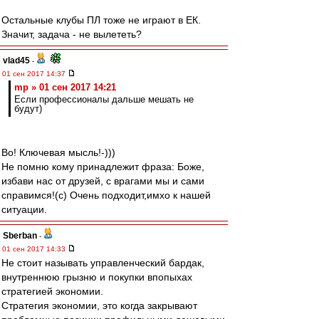
Остальные клубы ПЛ тоже не играют в ЕК.
Значит, задача - не вылететь?
vlad45
-
01 сен 2017 14:37
mp » 01 сен 2017 14:21
Если профессионалы дальше мешать не
будут)
Во! Ключевая мысль!-)))
Не помню кому принадлежит фраза: Боже,
избави нас от друзей, с врагами мы и сами
справимся!(с) Очень подходит,имхо к нашей
ситуации.
Sberban
-
01 сен 2017 14:33
Не стоит называть управленческий бардак,
внутреннюю грызню и покупки впопыхах
стратегией экономии.
Стратегия экономии, это когда закрывают