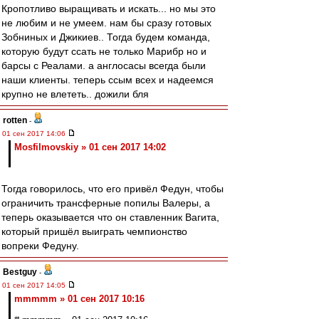
Кропотливо выращивать и искать... но мы это
не любим и не умеем. нам бы сразу готовых
Зобниных и Джикиев.. Тогда будем команда,
которую будут ссать не только Марибр но и
барсы с Реалами. а англосасы всегда были
наши клиенты. теперь ссым всех и надеемся
крупно не влететь.. дожили бля
rotten
-
01 сен 2017 14:06
Mosfilmovskiy » 01 сен 2017 14:02
Тогда говорилось, что его привёл Федун, чтобы
ограничить трансферные попилы Валеры, а
теперь оказывается что он ставленник Вагита,
который пришёл выиграть чемпионство
вопреки Федуну.
Bestguy
-
01 сен 2017 14:05
mmmmm » 01 сен 2017 10:16