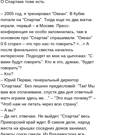
О Спартаке тоже есть:
– 2005 год, я тренировал "Океан". В Кубке
попали на "Спартак". Тогда еще по два матча
играли, первый – в Москве. Пресс-
конференция не особо запомнилась, там в
основном про "Спартак" спрашивали. "Океан"
0:6 сгорел – что про нас-то говорить? <...> А
после финального свистка началось
интересное. Подходят ко мне на цыпочках: "С
вами будут говорить". Кто ж это, думаю, "будет
говорить"?
– Кто?
– Юрий Первак, генеральный директор
"Спартака". Без лишних предисловий: "Так! Мы
вам все оплачиваем, спустя два дня ответный
матч играем здесь же…" – "Это еще почему?" –
"Чтоб нам не летать через всю страну".
– А вы?
– Да нет, отвечаю. Не выйдет. "Спартак" весь
Приморский край ждет. В самом деле, народ
места на крышах соседних домов занимал,
билеты сразу смели. Из Владивостока все