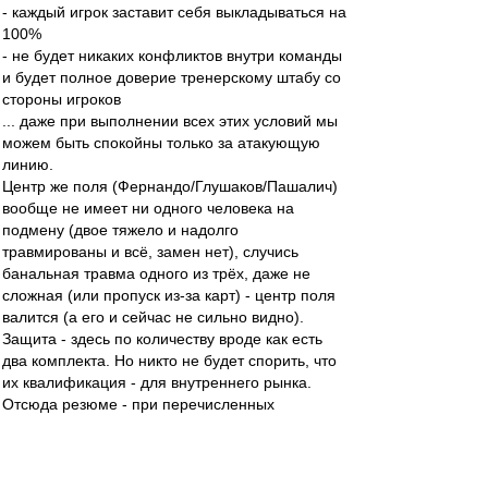
- каждый игрок заставит себя выкладываться на
100%
- не будет никаких конфликтов внутри команды
и будет полное доверие тренерскому штабу со
стороны игроков
... даже при выполнении всех этих условий мы
можем быть спокойны только за атакующую
линию.
Центр же поля (Фернандо/Глушаков/Пашалич)
вообще не имеет ни одного человека на
подмену (двое тяжело и надолго
травмированы и всё, замен нет), случись
банальная травма одного из трёх, даже не
сложная (или пропуск из-за карт) - центр поля
валится (а его и сейчас не сильно видно).
Защита - здесь по количеству вроде как есть
два комплекта. Но никто не будет спорить, что
их квалификация - для внутреннего рынка.
Отсюда резюме - при перечисленных
благоприятных условиях сможем:
- подтянуться в ЧР максимум в еврокубковую
зону