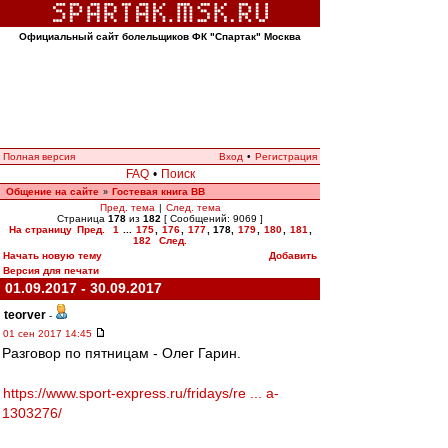
Официальный сайт болельщиков ФК "Спартак" Москва
Полная версия
Вход
•
Регистрация
FAQ
•
Поиск
Общение на сайте
Гостевая книга ВВ
»
Пред. тема
|
След. тема
Страница
178
из
182
[ Сообщений: 9069 ]
На страницу
Пред.
1
...
175
,
176
,
177
,
178
,
179
,
180
,
181
,
182
След.
Начать новую тему
Добавить
Версия для печати
01.09.2017 - 30.09.2017
teorver
-
01 сен 2017 14:45
Разговор по пятницам - Олег Гарин.
https://www.sport-express.ru/fridays/re ... a-
1303276/