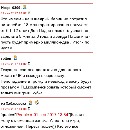
Игорь 0309
-
01 сен 2017 14:02
Что имеем - наш щедрый барин не потратил
ни копейки. 18 млн гарантированно получает
от ЛЧ. 12 стоит Дон Педро плюс его условная
зарплата 5 млн за 3 года и аренда Пашалича -
пусть будет примерно миллион-два . Итог - по
нулям.
rotten
-
01 сен 2017 14:02
Текущего состава достаточно для второго
места в ЧР и выхода в евровесну.
Непопадание в тройку и невыход в весну будут
провалом ТШ,компенсировать который сможет
только выигрыш кубка.
из Хабаровска
-
01 сен 2017 14:00
[quote="
People » 01 сен 2017 13:54
"]Какая в
жопу отложенная заявка. А, вот она икра,
отложенная. Нерест пошел)) Кто это всё