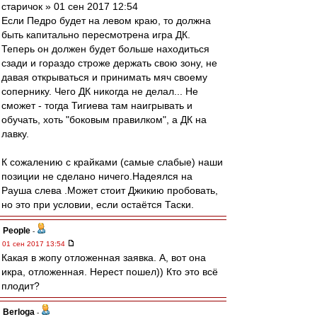
старичок » 01 сен 2017 12:54
Если Педро будет на левом краю, то должна
быть капитально пересмотрена игра ДК.
Теперь он должен будет больше находиться
сзади и гораздо строже держать свою зону, не
давая открываться и принимать мяч своему
сопернику. Чего ДК никогда не делал... Не
сможет - тогда Тигиева там наигрывать и
обучать, хоть "боковым правилком", а ДК на
лавку.
К сожалению с крайками (самые слабые) наши
позиции не сделано ничего.Надеялся на
Рауша слева .Может стоит Джикию пробовать,
но это при условии, если остаётся Таски.
People
-
01 сен 2017 13:54
Какая в жопу отложенная заявка. А, вот она
икра, отложенная. Нерест пошел)) Кто это всё
плодит?
Berloga
-