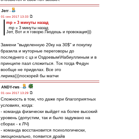
Jerr
-
01 сен 2017 13:33
mp » 3 минуты назад
mp » 3 минуты назад
Jerr, Вот и я говорю.Пиздешь и провокация)))
Замени "выделенную 20ку на 30$" и покупку
бразила и муторные переговоры до
последнего с цз и Оздоевым\Набиуллиным и в
принципе пазл сложиться. Ток тогда Федун
вообще не приделах. Все это
лирика)))поскорей бы матчи
ANDY-rws
-
01 сен 2017 13:29
Сложность в том, что даже при благоприятных
условиях, когда:
- команда физически выйдет на более высокий
уровень (допустим, так и было задумано на
сборах - к ЛЧ)
- команда восстановится психологически,
эмоционально, появится драйв