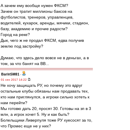
А зачем ему вообще нужен ФКСМ?
Зачем он тратит миллионы баксов на
футболистов, тренеров, управленцев,
водителей, кухарок, аренды, мячики, стадион,
базу, академию и прочие радости?
Город на реке?
Дык, чего ж не продал ФКСМ, едва получив
землю под застройку?
Думаю, что здесь дело вовсе не в деньгах, а в
том, за что банят на ВВ...
BarinSM81
-
01 сен 2017 14:22
Не хочу защищать РУ, но почему это вдруг
остальные клубы обязаны нам продавать тех,
кто нам приглянулся, а игроки сильно хотеть к
нам перейти?
Мы готовю дать 20, просят 30. Готовы на зп в 3
млн, а игрок хочет 5. Ну и как быть?
Болельщики Ливерпуля тоже РУ хуесосят за то,
что Промес еще не у них?