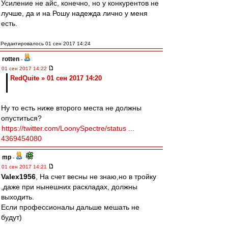
Усиление не айс, конечно, но у конкурентов не
лучше, да и на Рошу надежда лично у меня
есть.
Редактировалось 01 сен 2017 14:24
rotten
-
01 сен 2017 14:22
RedQuite » 01 сен 2017 14:20
Ну то есть ниже второго места не должны
опуститься?
https://twitter.com/LoonySpectre/status ...
4369454080
mp
-
01 сен 2017 14:21
Valex1956
, На счет весны не знаю,но в тройку
,даже при нынешних раскладах, должны
выходить.
Если профессионалы дальше мешать не
будут)