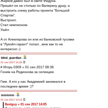
Жирков давно был в свите Федуна.
Пришёл он не столько по Валерину душу, а
выстроить схему работы проекта "Большой
Спартак".
Выстроил.
Стал чемпионом.
Ушёл.
А от Алекперова он или из банковской тусовки
в "Лукойл-гарант" попал...мне как то не
интересно:-)
blind_guardian
-
01 сен 2017 14:26
# Игорь 0309 » 01 сен 2017 08:36
Гоним на Родионова за селекцию
Гмм. А кто у нас Академией занимался в
последнее время :)?
mmmmm
-
01 сен 2017 14:23
Bestguy » 01 сен 2017 14:05