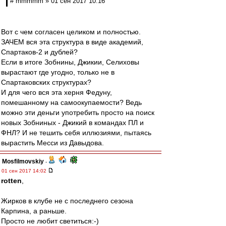
# mmmmm » 01 сен 2017 10:16
Вот с чем согласен целиком и полностью.
ЗАЧЕМ вся эта структура в виде академий,
Спартаков-2 и дублей?
Если в итоге Зобнины, Джикии, Селиховы
вырастают где угодно, только не в
Спартаковских структурах?
И для чего вся эта херня Федуну,
помешанному на самоокупаемости? Ведь
можно эти деньги употребить просто на поиск
новых Зобниных - Джикий в командах ПЛ и
ФНЛ? И не тешить себя иллюзиями, пытаясь
вырастить Месси из Давыдова.
Mosfilmovskiy
-
01 сен 2017 14:02
rotten
,
Жирков в клубе не с последнего сезона
Карпина, а раньше.
Просто не любит светиться:-)