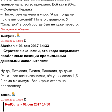
краевое начальство приехало. Всё как в 90-х.
– Осерчал Первак?
– Посмотрел на меня в упор: "А мы тогда не
прилетим основой!" Ничего страшного. У
"Спартака" второй состав был не хуже первого.
Последнее сообщение
RedQuite
-
01 сен 2017 14:40
Sberban » 01 сен 2017 14:33
...Стратегия экономии, это когда закрывают
проблемные позиции профильными
дешевыми исполнителями...
Ну да, Петкович, Тигиев, Пашалич, да даже
Роша - все очень экономно, з/п у них около 1,5-
2 ляма максимум. Все игроки строго на
перспективу...
rotten
-
01 сен 2017 14:39
RedQuite » 01 сен 2017 14:30