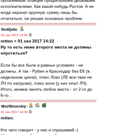
проблемные позиции профильными дешевыми
исполнителями. Как какой-нибудь Ростов. А не
когда херачат крупную сумму лишь бы
отчитаться, не решая основных проблем.
RedQuite
-
01 сен 2017 14:30
rotten » 01 сен 2017 14:22
Ну то есть ниже второго места не должны
опуститься?
Если бы все были в равных условиях - не
должны. А так - Рубин и Краснодар без ЕК (в
недельном цикле), плюс Локо (ЛЕ все-таки не
ЛЧ по нагрузке), плюс кони (у них опыт ЛЧ).
Итого, можем занять любое место - от 2-го до
6-го...
Mosfilmovskiy
-
01 сен 2017 14:29
rotten
,
Кто чего говорит - у них и спрашивай:-)