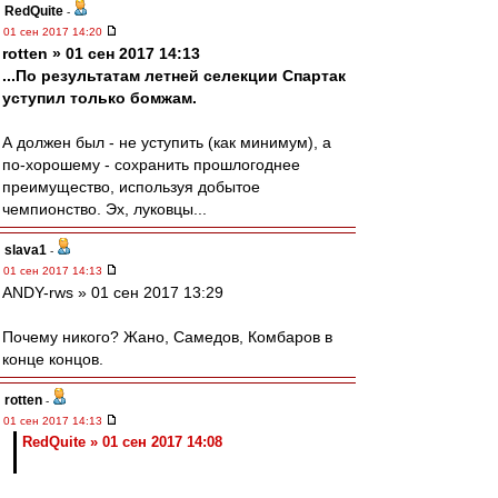
RedQuite
-
01 сен 2017 14:20
rotten » 01 сен 2017 14:13
...По результатам летней селекции Спартак
уступил только бомжам.
А должен был - не уступить (как минимум), а
по-хорошему - сохранить прошлогоднее
преимущество, используя добытое
чемпионство. Эх, луковцы...
slava1
-
01 сен 2017 14:13
ANDY-rws » 01 сен 2017 13:29
Почему никого? Жано, Самедов, Комбаров в
конце концов.
rotten
-
01 сен 2017 14:13
RedQuite » 01 сен 2017 14:08