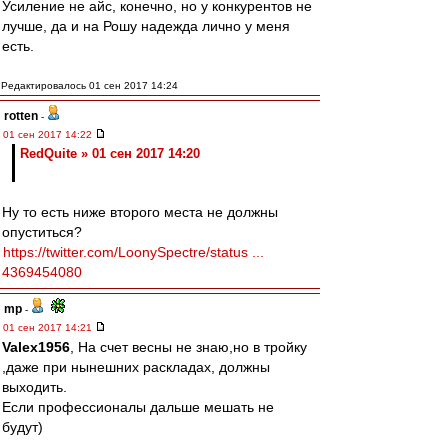
Усиление не айс, конечно, но у конкурентов не
лучше, да и на Рошу надежда лично у меня
есть.
Редактировалось 01 сен 2017 14:24
rotten
-
01 сен 2017 14:22
RedQuite » 01 сен 2017 14:20
Ну то есть ниже второго места не должны
опуститься?
https://twitter.com/LoonySpectre/status ...
4369454080
mp
-
01 сен 2017 14:21
Valex1956
, На счет весны не знаю,но в тройку
,даже при нынешних раскладах, должны
выходить.
Если профессионалы дальше мешать не
будут)