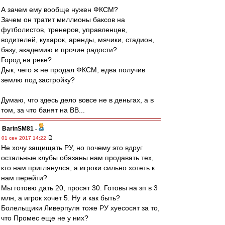
А зачем ему вообще нужен ФКСМ?
Зачем он тратит миллионы баксов на
футболистов, тренеров, управленцев,
водителей, кухарок, аренды, мячики, стадион,
базу, академию и прочие радости?
Город на реке?
Дык, чего ж не продал ФКСМ, едва получив
землю под застройку?
Думаю, что здесь дело вовсе не в деньгах, а в
том, за что банят на ВВ...
BarinSM81
-
01 сен 2017 14:22
Не хочу защищать РУ, но почему это вдруг
остальные клубы обязаны нам продавать тех,
кто нам приглянулся, а игроки сильно хотеть к
нам перейти?
Мы готовю дать 20, просят 30. Готовы на зп в 3
млн, а игрок хочет 5. Ну и как быть?
Болельщики Ливерпуля тоже РУ хуесосят за то,
что Промес еще не у них?