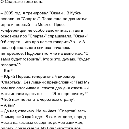
О Спартаке тоже есть:
– 2005 год, я тренировал "Океан". В Кубке
попали на "Спартак". Тогда еще по два матча
играли, первый – в Москве. Пресс-
конференция не особо запомнилась, там в
основном про "Спартак" спрашивали. "Океан"
0:6 сгорел – что про нас-то говорить? <...> А
после финального свистка началось
интересное. Подходят ко мне на цыпочках: "С
вами будут говорить". Кто ж это, думаю, "будет
говорить"?
– Кто?
– Юрий Первак, генеральный директор
"Спартака". Без лишних предисловий: "Так! Мы
вам все оплачиваем, спустя два дня ответный
матч играем здесь же…" – "Это еще почему?" –
"Чтоб нам не летать через всю страну".
– А вы?
– Да нет, отвечаю. Не выйдет. "Спартак" весь
Приморский край ждет. В самом деле, народ
места на крышах соседних домов занимал,
билеты сразу смели. Из Владивостока все