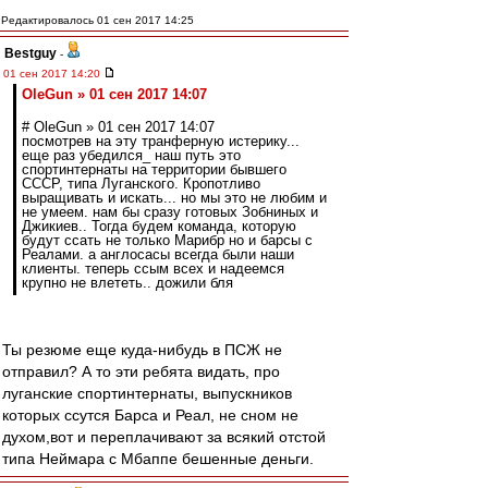
Редактировалось 01 сен 2017 14:25
Bestguy
-
01 сен 2017 14:20
OleGun » 01 сен 2017 14:07
# OleGun » 01 сен 2017 14:07
посмотрев на эту транферную истерику...
еще раз убедился_ наш путь это
спортинтернаты на территории бывшего
СССР, типа Луганского. Кропотливо
выращивать и искать... но мы это не любим и
не умеем. нам бы сразу готовых Зобниных и
Джикиев.. Тогда будем команда, которую
будут ссать не только Марибр но и барсы с
Реалами. а англосасы всегда были наши
клиенты. теперь ссым всех и надеемся
крупно не влететь.. дожили бля
Ты резюме еще куда-нибудь в ПСЖ не
отправил? А то эти ребята видать, про
луганские спортинтернаты, выпускников
которых ссутся Барса и Реал, не сном не
духом,вот и переплачивают за всякий отстой
типа Неймара с Мбаппе бешенные деньги.