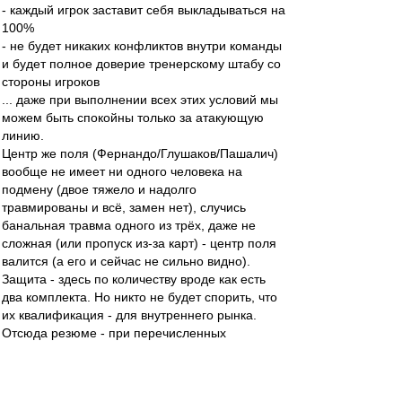
- каждый игрок заставит себя выкладываться на
100%
- не будет никаких конфликтов внутри команды
и будет полное доверие тренерскому штабу со
стороны игроков
... даже при выполнении всех этих условий мы
можем быть спокойны только за атакующую
линию.
Центр же поля (Фернандо/Глушаков/Пашалич)
вообще не имеет ни одного человека на
подмену (двое тяжело и надолго
травмированы и всё, замен нет), случись
банальная травма одного из трёх, даже не
сложная (или пропуск из-за карт) - центр поля
валится (а его и сейчас не сильно видно).
Защита - здесь по количеству вроде как есть
два комплекта. Но никто не будет спорить, что
их квалификация - для внутреннего рынка.
Отсюда резюме - при перечисленных
благоприятных условиях сможем:
- подтянуться в ЧР максимум в еврокубковую
зону