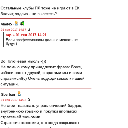
Остальные клубы ПЛ тоже не играют в ЕК.
Значит, задача - не вылететь?
vlad45
-
01 сен 2017 14:37
mp » 01 сен 2017 14:21
Если профессионалы дальше мешать не
будут)
Во! Ключевая мысль!-)))
Не помню кому принадлежит фраза: Боже,
избави нас от друзей, с врагами мы и сами
справимся!(с) Очень подходит,имхо к нашей
ситуации.
Sberban
-
01 сен 2017 14:33
Не стоит называть управленческий бардак,
внутреннюю грызню и покупки впопыхах
стратегией экономии.
Стратегия экономии, это когда закрывают