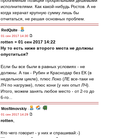
проблемные позиции профильными дешевыми
исполнителями. Как какой-нибудь Ростов. А не
когда херачат крупную сумму лишь бы
отчитаться, не решая основных проблем.
RedQuite
-
01 сен 2017 14:30
rotten » 01 сен 2017 14:22
Ну то есть ниже второго места не должны
опуститься?
Если бы все были в равных условиях - не
должны. А так - Рубин и Краснодар без ЕК (в
недельном цикле), плюс Локо (ЛЕ все-таки не
ЛЧ по нагрузке), плюс кони (у них опыт ЛЧ).
Итого, можем занять любое место - от 2-го до
6-го...
Mosfilmovskiy
-
01 сен 2017 14:29
rotten
,
Кто чего говорит - у них и спрашивай:-)