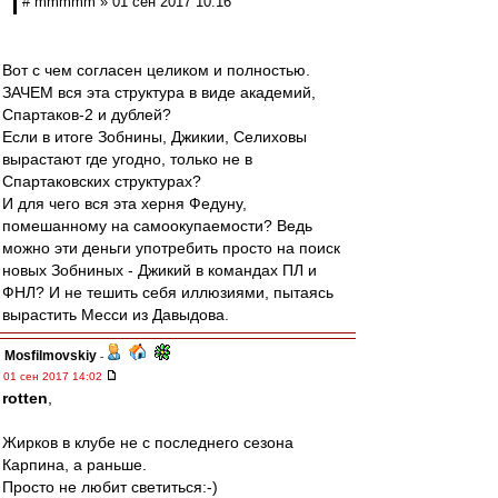
# mmmmm » 01 сен 2017 10:16
Вот с чем согласен целиком и полностью.
ЗАЧЕМ вся эта структура в виде академий,
Спартаков-2 и дублей?
Если в итоге Зобнины, Джикии, Селиховы
вырастают где угодно, только не в
Спартаковских структурах?
И для чего вся эта херня Федуну,
помешанному на самоокупаемости? Ведь
можно эти деньги употребить просто на поиск
новых Зобниных - Джикий в командах ПЛ и
ФНЛ? И не тешить себя иллюзиями, пытаясь
вырастить Месси из Давыдова.
Mosfilmovskiy
-
01 сен 2017 14:02
rotten
,
Жирков в клубе не с последнего сезона
Карпина, а раньше.
Просто не любит светиться:-)