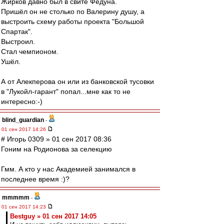
Жирков давно был в свите Федуна.
Пришёл он не столько по Валерину душу, а
выстроить схему работы проекта "Большой
Спартак".
Выстроил.
Стал чемпионом.
Ушёл.
А от Алекперова он или из банковской тусовки
в "Лукойл-гарант" попал...мне как то не
интересно:-)
blind_guardian
-
01 сен 2017 14:26
# Игорь 0309 » 01 сен 2017 08:36
Гоним на Родионова за селекцию
Гмм. А кто у нас Академией занимался в
последнее время :)?
mmmmm
-
01 сен 2017 14:23
Bestguy » 01 сен 2017 14:05