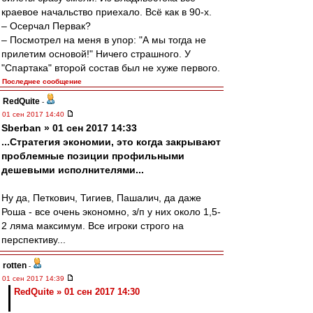
краевое начальство приехало. Всё как в 90-х.
– Осерчал Первак?
– Посмотрел на меня в упор: "А мы тогда не
прилетим основой!" Ничего страшного. У
"Спартака" второй состав был не хуже первого.
Последнее сообщение
RedQuite
-
01 сен 2017 14:40
Sberban » 01 сен 2017 14:33
...Стратегия экономии, это когда закрывают
проблемные позиции профильными
дешевыми исполнителями...
Ну да, Петкович, Тигиев, Пашалич, да даже
Роша - все очень экономно, з/п у них около 1,5-
2 ляма максимум. Все игроки строго на
перспективу...
rotten
-
01 сен 2017 14:39
RedQuite » 01 сен 2017 14:30