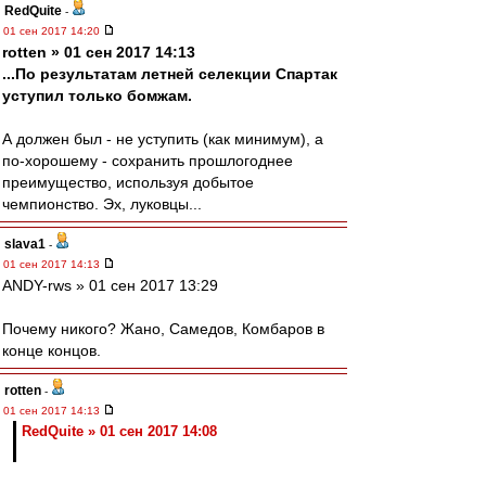
RedQuite
-
01 сен 2017 14:20
rotten » 01 сен 2017 14:13
...По результатам летней селекции Спартак
уступил только бомжам.
А должен был - не уступить (как минимум), а
по-хорошему - сохранить прошлогоднее
преимущество, используя добытое
чемпионство. Эх, луковцы...
slava1
-
01 сен 2017 14:13
ANDY-rws » 01 сен 2017 13:29
Почему никого? Жано, Самедов, Комбаров в
конце концов.
rotten
-
01 сен 2017 14:13
RedQuite » 01 сен 2017 14:08