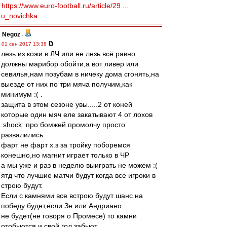
https://www.euro-football.ru/article/29 ...
u_novichka
Negoz
-
01 сен 2017 13:38
лезь из кожи в ЛЧ или не лезь всё равно
должны марибор обойти,а вот ливер или
севилья,нам позубам в ничеку дома сгонять,на
выезде от них по три мяча получим,как
минимум :( .
защита в этом сезоне увы.....2 от коней
которые один мяч еле закатывают 4 от лохов
:shock: про бомжей промолчу просто
развалились.
фарт не фарт х.з за тройку поборемся
конешно,но магнит играет только в ЧР
а мы уже и раз в неделю выиграть не можем :(
ятд что лучшие матчи будут когда все игроки в
строю будут.
Если с камнями все встрою будут шанс на
победу будет,если Зе или Андриано
не будет(не говоря о Промесе) то камни
отобьются и свой гол забьют.