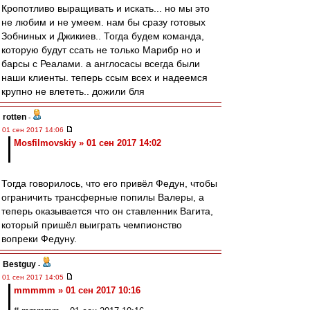
Кропотливо выращивать и искать... но мы это
не любим и не умеем. нам бы сразу готовых
Зобниных и Джикиев.. Тогда будем команда,
которую будут ссать не только Марибр но и
барсы с Реалами. а англосасы всегда были
наши клиенты. теперь ссым всех и надеемся
крупно не влететь.. дожили бля
rotten
-
01 сен 2017 14:06
Mosfilmovskiy » 01 сен 2017 14:02
Тогда говорилось, что его привёл Федун, чтобы
ограничить трансферные попилы Валеры, а
теперь оказывается что он ставленник Вагита,
который пришёл выиграть чемпионство
вопреки Федуну.
Bestguy
-
01 сен 2017 14:05
mmmmm » 01 сен 2017 10:16