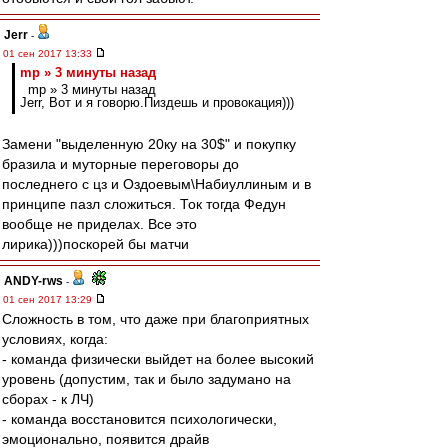
Jerr
-
01 сен 2017 13:33
mp » 3 минуты назад
mp » 3 минуты назад
Jerr, Вот и я говорю.Пиздешь и провокация)))
Замени "выделенную 20ку на 30$" и покупку
бразила и муторные переговоры до
последнего с цз и Оздоевым\Набиуллиным и в
принципе пазл сложиться. Ток тогда Федун
вообще не приделах. Все это
лирика)))поскорей бы матчи
ANDY-rws
-
01 сен 2017 13:29
Сложность в том, что даже при благоприятных
условиях, когда:
- команда физически выйдет на более высокий
уровень (допустим, так и было задумано на
сборах - к ЛЧ)
- команда восстановится психологически,
эмоционально, появится драйв