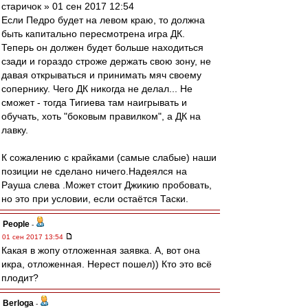
старичок » 01 сен 2017 12:54
Если Педро будет на левом краю, то должна
быть капитально пересмотрена игра ДК.
Теперь он должен будет больше находиться
сзади и гораздо строже держать свою зону, не
давая открываться и принимать мяч своему
сопернику. Чего ДК никогда не делал... Не
сможет - тогда Тигиева там наигрывать и
обучать, хоть "боковым правилком", а ДК на
лавку.
К сожалению с крайками (самые слабые) наши
позиции не сделано ничего.Надеялся на
Рауша слева .Может стоит Джикию пробовать,
но это при условии, если остаётся Таски.
People
-
01 сен 2017 13:54
Какая в жопу отложенная заявка. А, вот она
икра, отложенная. Нерест пошел)) Кто это всё
плодит?
Berloga
-