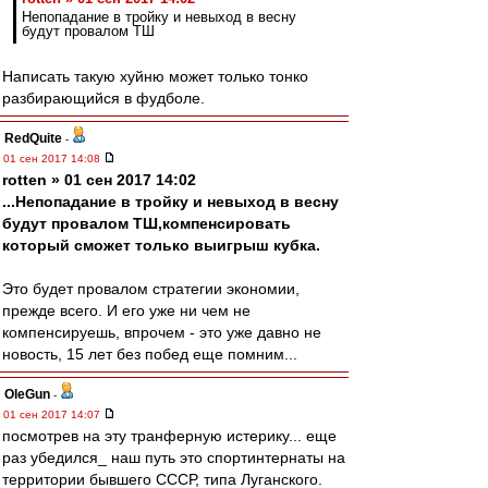
Непопадание в тройку и невыход в весну
будут провалом ТШ
Написать такую хуйню может только тонко
разбирающийся в фудболе.
RedQuite
-
01 сен 2017 14:08
rotten » 01 сен 2017 14:02
...Непопадание в тройку и невыход в весну
будут провалом ТШ,компенсировать
который сможет только выигрыш кубка.
Это будет провалом стратегии экономии,
прежде всего. И его уже ни чем не
компенсируешь, впрочем - это уже давно не
новость, 15 лет без побед еще помним...
OleGun
-
01 сен 2017 14:07
посмотрев на эту транферную истерику... еще
раз убедился_ наш путь это спортинтернаты на
территории бывшего СССР, типа Луганского.