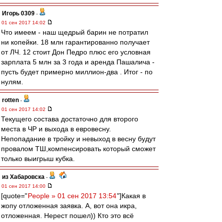
Игорь 0309
-
01 сен 2017 14:02
Что имеем - наш щедрый барин не потратил
ни копейки. 18 млн гарантированно получает
от ЛЧ. 12 стоит Дон Педро плюс его условная
зарплата 5 млн за 3 года и аренда Пашалича -
пусть будет примерно миллион-два . Итог - по
нулям.
rotten
-
01 сен 2017 14:02
Текущего состава достаточно для второго
места в ЧР и выхода в евровесну.
Непопадание в тройку и невыход в весну будут
провалом ТШ,компенсировать который сможет
только выигрыш кубка.
из Хабаровска
-
01 сен 2017 14:00
[quote="
People » 01 сен 2017 13:54
"]Какая в
жопу отложенная заявка. А, вот она икра,
отложенная. Нерест пошел)) Кто это всё