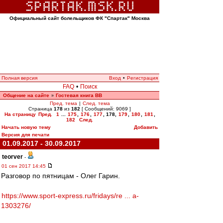
Официальный сайт болельщиков ФК "Спартак" Москва
Полная версия
Вход
•
Регистрация
FAQ
•
Поиск
Общение на сайте
Гостевая книга ВВ
»
Пред. тема
|
След. тема
Страница
178
из
182
[ Сообщений: 9069 ]
На страницу
Пред.
1
...
175
,
176
,
177
,
178
,
179
,
180
,
181
,
182
След.
Начать новую тему
Добавить
Версия для печати
01.09.2017 - 30.09.2017
teorver
-
01 сен 2017 14:45
Разговор по пятницам - Олег Гарин.
https://www.sport-express.ru/fridays/re ... a-
1303276/