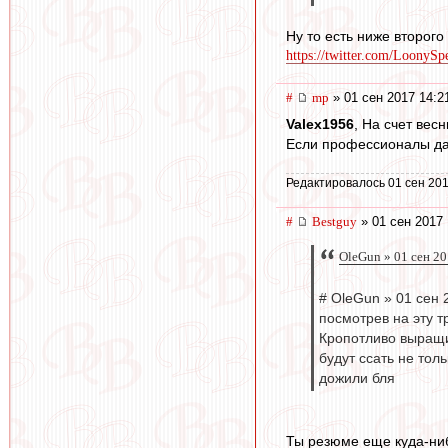
Ну то есть ниже второг
https://twitter.com/LoonySpe
#
mp
» 01 сен 2017 14:2
Valex1956
, На счет вес
Если профессионалы да
Редактировалось 01 сен 201
#
Bestguy
» 01 сен 2017 
OleGun » 01 сен 20
# OleGun » 01 сен 
посмотрев на эту т
Кропотливо выращив
будут ссать не тол
дожили бля
Ты резюме еще куда-ниб