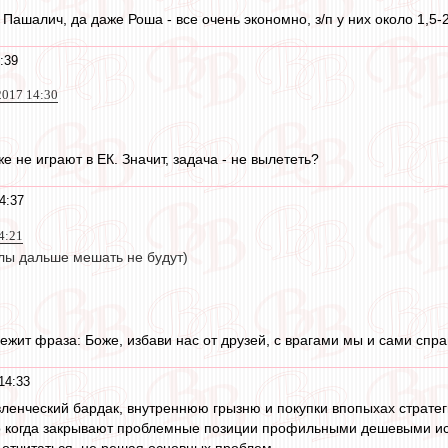
, Пашалич, да даже Роша - все очень экономно, з/п у них около 1,5-
:39
2017 14:30
 не играют в ЕК. Значит, задача - не вылететь?
4:37
4:21
ы дальше мешать не будут)
жит фраза: Боже, избави нас от друзей, с врагами мы и сами спра
14:33
вленческий бардак, внутреннюю грызню и покупки впопыхах страте
о когда закрывают проблемные позиции профильными дешевыми испо
отчитаться, не решая основных проблем.