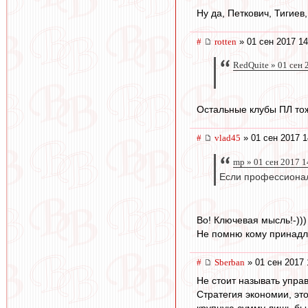
Ну да, Петкович, Тигиев
#
rotten
» 01 сен 2017 14
RedQuite » 01 сен 
Остальные клубы ПЛ тоже
#
vlad45
» 01 сен 2017 1
mp » 01 сен 2017 1
Если профессионал
Во! Ключевая мысль!-)))
Не помню кому принадле
#
Sberban
» 01 сен 2017 
Не стоит называть упра
Стратегия экономии, эт
крупную сумму лишь бы 