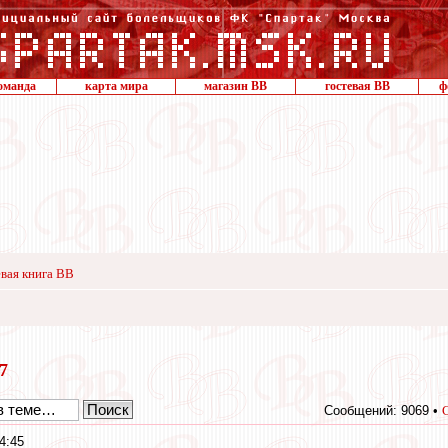
оманда
карта мира
магазин ВВ
гостевая ВВ
ф
вая книга ВВ
17
Сообщений: 9069 •
4:45