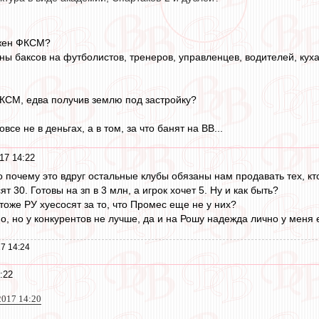
ужен ФКСМ?
ны баксов на футболистов, тренеров, управленцев, водителей, куха
ФКСМ, едва получив землю под застройку?
все не в деньгах, а в том, за что банят на ВВ...
17 14:22
 почему это вдруг остальные клубы обязаны нам продавать тех, кт
т 30. Готовы на зп в 3 млн, а игрок хочет 5. Ну и как быть?
оже РУ хуесосят за то, что Промес еще не у них?
о, но у конкурентов не лучше, да и на Рошу надежда лично у меня 
7 14:24
:22
2017 14:20