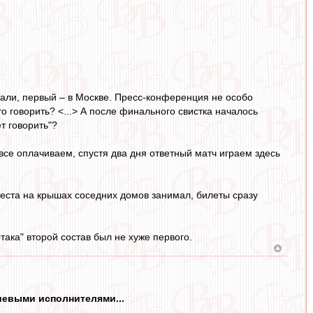
грали, первый – в Москве. Пресс-конференция не особо
то говорить? <...> А после финального свистка началось
т говорить"?
все оплачиваем, спустя два дня ответный матч играем здесь
 места на крышах соседних домов занимал, билеты сразу
така" второй состав был не хуже первого.
шевыми исполнителями...