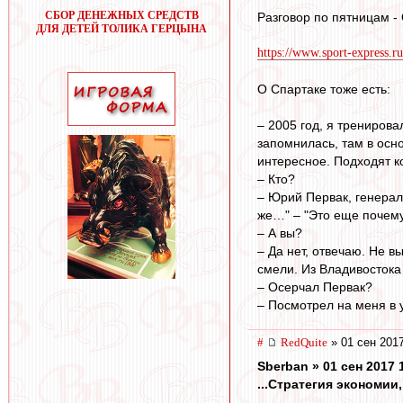
СБОР ДЕНЕЖНЫХ СРЕДСТВ
Разговор по пятницам - 
ДЛЯ ДЕТЕЙ ТОЛИКА ГЕРЦЫНА
https://www.sport-express.ru
О Спартаке тоже есть:
– 2005 год, я тренирова
запомнилась, там в осно
интересное. Подходят ко
– Кто?
– Юрий Первак, генерал
же…" – "Это еще почему?
– А вы?
– Да нет, отвечаю. Не в
смели. Из Владивостока 
– Осерчал Первак?
– Посмотрел на меня в у
#
RedQuite
» 01 сен 2017
Sberban » 01 сен 2017 
...Стратегия экономи