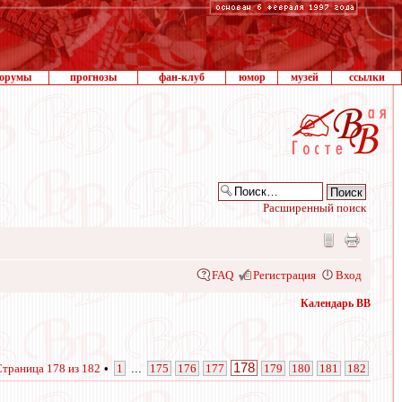
орумы
прогнозы
фан-клуб
юмор
музей
ссылки
Расширенный поиск
FAQ
Регистрация
Вход
Календарь ВВ
178
Страница
178
из
182
•
1
...
175
176
177
179
180
181
182