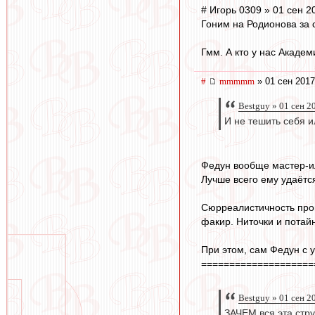
# Игорь 0309 » 01 сен 2
Гоним на Родионова за
Гмм. А кто у нас Акаде
#
mmmmm
» 01 сен 2017
Bestguy » 01 сен 2
И не тешить себя 
Федун вообще мастер-и
Лучше всего ему удаёт
Сюрреалистичность прои
факир. Ниточки и потай
При этом, сам Федун с у
====================
Bestguy » 01 сен 2
ЗАЧЕМ вся эта стру