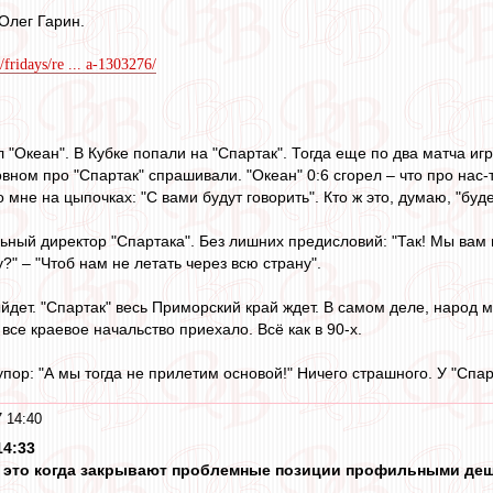
Олег Гарин.
/fridays/re ... a-1303276/
л "Океан". В Кубке попали на "Спартак". Тогда еще по два матча и
вном про "Спартак" спрашивали. "Океан" 0:6 сгорел – что про нас-
 мне на цыпочках: "С вами будут говорить". Кто ж это, думаю, "буде
ьный директор "Спартака". Без лишних предисловий: "Так! Мы вам 
" – "Чтоб нам не летать через всю страну".
ыйдет. "Спартак" весь Приморский край ждет. В самом деле, народ
все краевое начальство приехало. Всё как в 90-х.
пор: "А мы тогда не прилетим основой!" Ничего страшного. У "Спар
 14:40
14:33
и, это когда закрывают проблемные позиции профильными де