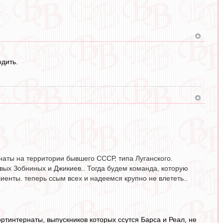
одить.
наты на территории бывшего СССР, типа Луганского.
овых Зобниных и Джикиев.. Тогда будем команда, которую
иенты. теперь ссым всех и надеемся крупно не влететь..
ртинтернаты, выпускников которых ссутся Барса и Реал, не