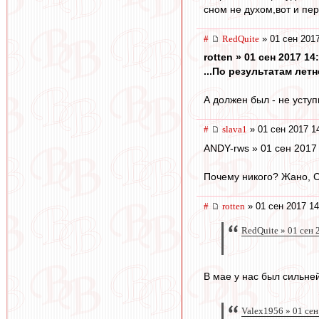
сном не духом,вот и пе
#
RedQuite
» 01 сен 2017
rotten » 01 сен 2017 14
...По результатам лет
А должен был - не усту
#
slava1
» 01 сен 2017 1
ANDY-rws » 01 сен 2017
Почему никого? Жано, С
#
rotten
» 01 сен 2017 14
RedQuite » 01 сен 
В мае у нас был сильне
Valex1956 » 01 сен