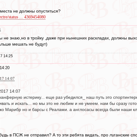
о места не должны опуститься?
ctre/status ... 4369454080
1
ны не знаю,но в тройку ,даже при нынешних раскладах, должны вых
льше мешать не будут)
7 14:25
14:20
17 14:07
2017 14:07
ранферную истерику... еще раз убедился_ наш путь это спортинтер
ать и искать... но мы это не любим и не умеем. нам бы сразу гот
ько Марибр но и барсы с Реалами. а англосасы всегда были наши кл
удь в ПСЖ не отправил? А то эти ребята видать, про луганские спо