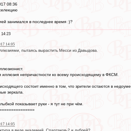
017 08:36
 селекцию
мией занимался в последнее время :)?
 14:23
017 14:05
иллюзиями, пытаясь вырастить Месси из Давыдова.
ллюзионист.
ся иллюзия непричастности ко всему происходящему в ФКСМ.
сходящего состоит именно в том, что зрители остаются в недоумен
ные зеркала.
лыбкой показывает руки - я тут не при чём.
===============
017 14:05
ктура в виде академий, Спартаков-2 и дублей?