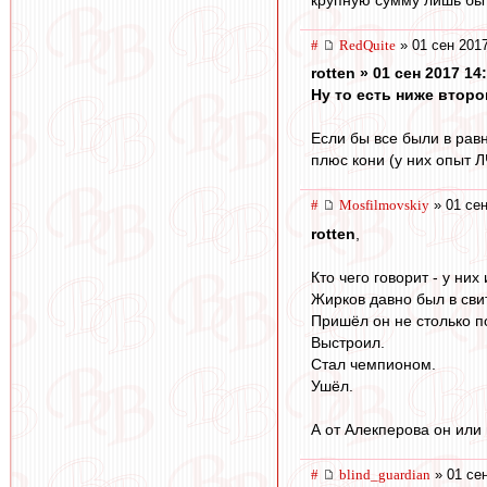
#
RedQuite
» 01 сен 2017
rotten » 01 сен 2017 14
Ну то есть ниже втор
Если бы все были в равн
плюс кони (у них опыт ЛЧ
#
Mosfilmovskiy
» 01 сен
rotten
,
Кто чего говорит - у них
Жирков давно был в сви
Пришёл он не столько п
Выстроил.
Стал чемпионом.
Ушёл.
А от Алекперова он или 
#
blind_guardian
» 01 сен