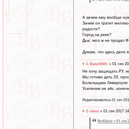
А зачем ему вообще н
Зачем он тратит миллио
радости?
Город на реке?
Дык, чего ж не продал 
Думаю, что здесь дело во
#
BarinSM81
» 01 сен 20
Не хочу защищать РУ, но
Мы готовю дать 20, прося
Болельщики Ливерпуля т
Усиление не айс, конечн
Редактировалось 01 сен 201
#
rotten
» 01 сен 2017 14
RedQuite » 01 сен 