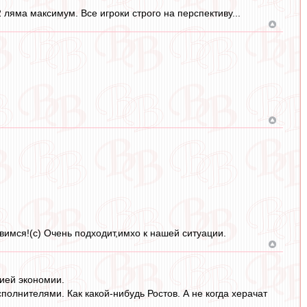
2 ляма максимум. Все игроки строго на перспективу...
вимся!(с) Очень подходит,имхо к нашей ситуации.
гией экономии.
лнителями. Как какой-нибудь Ростов. А не когда херачат