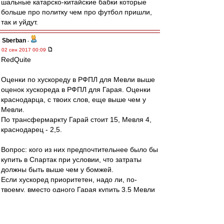
шальные катарско-китайские бабки которые
больше про политку чем про футбол пришли,
так и уйдут.
Sberban
-
02 сен 2017 00:09
RedQuite
Оценки по хускореду в РФПЛ для Мевли выше
оценок хускореда в РФПЛ для Гарая. Оценки
краснодарца, с твоих слов, еще выше чем у
Мевли.
По трансфермаркту Гарай стоит 15, Мевля 4,
краснодарец - 2,5.
Вопрос: кого из них предпочтительнее было бы
купить в Спартак при условии, что затраты
должны быть выше чем у бомжей.
Если хускоред приоритетен, надо ли, по-
твоему, вместо одного Гарая купить 3,5 Мевли
или 7 краснодарцев, чтобы не отстать по
затратам от бомжей.
Если 3.5 Мевли лучше одного Гарая, то что