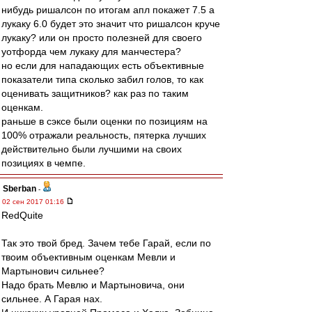
нибудь ришалсон по итогам апл покажет 7.5 а
лукаку 6.0 будет это значит что ришалсон круче
лукаку? или он просто полезней для своего
уотфорда чем лукаку для манчестера?
но если для нападающих есть объективные
показатели типа сколько забил голов, то как
оценивать защитников? как раз по таким
оценкам.
раньше в сэксе были оценки по позициям на
100% отражали реальность, пятерка лучших
действительно были лучшими на своих
позициях в чемпе.
Sberban
-
02 сен 2017 01:16
RedQuite
Так это твой бред. Зачем тебе Гарай, если по
твоим объективным оценкам Мевли и
Мартынович сильнее?
Надо брать Мевлю и Мартыновича, они
сильнее. А Гарая нах.