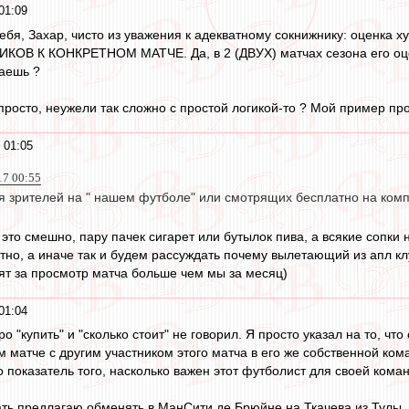
01:09
тебя, Захар, чисто из уважения к адекватному сокнижнику: оценка 
В К КОНКРЕТНОМ МАТЧЕ. Да, в 2 (ДВУХ) матчах сезона его оцен
аешь ?
просто, неужели так сложно с простой логикой-то ? Мой пример пр
 01:05
17 00:55
ся зрителей на " нашем футболе" или смотрящих бесплатно на комп
 это смешно, пару пачек сигарет или бутылок пива, а всякие сопки 
но, а иначе так и будем рассуждать почему вылетающий из апл кл
тят за просмотр матча больше чем мы за месяц)
01:04
ро "купить" и "сколько стоит" не говорил. Я просто указал на то, ч
м матче с другим участником этого матча в его же собственной ком
то показатель того, насколько важен этот футболист для своей кома
ь предлагаю обменять в МанСити де Брюйне на Ткачева из Тулы. 