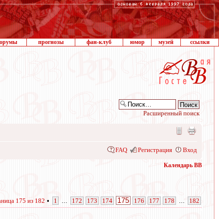
орумы
прогнозы
фан-клуб
юмор
музей
ссылки
Расширенный поиск
FAQ
Регистрация
Вход
Календарь ВВ
175
аница
175
из
182
•
1
...
172
173
174
176
177
178
...
182