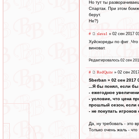
Но тут ты разворачивае
Спартак. При этом бомж
берут.
Не?)
#
slava1
» 02 сен 2017 0
Хуйскореды по фиг .Что 
виноват.
Редактировалось 02 сен 201
#
RedQuite
» 02 сен 2017
Sberban » 02 сен 2017 
...Я бы понял, если б
- ежегодное увеличен
- условие, что цена 
прошлый сезон, если 
- не покупать игроко
Да, ну требовать - это в
Только очень жаль - что 