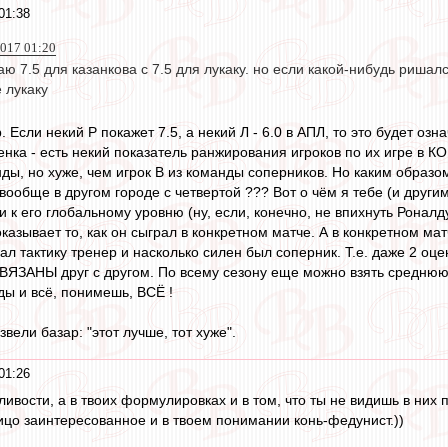
01:38
2017 01:20
аю 7.5 для казанкова с 7.5 для лукаку. но если какой-нибудь ришалс
 лукаку
Если некий Р покажет 7.5, а некий Л - 6.0 в АПЛ, то это будет озна
ценка - есть некий показатель ранжирования игроков по их игре в 
нды, но хуже, чем игрок В из команды соперников. Но каким образо
 вообще в другом городе с четвертой ??? Вот о чём я тебе (и друг
и к его глобальному уровню (ну, если, конечно, не впихнуть Роналду 
оказывает то, как он сыграл в конкретном матче. А в конкретном ма
ал тактику тренер и насколько силен был соперник. Т.е. даже 2 оце
ВЯЗАНЫ друг с другом. По всему сезону еще можно взять среднюю
ды и всё, понимешь, ВСЁ !
вели базар: "этот лучше, тот хуже".
01:26
ивости, а в твоих формулировках и в том, что ты не видишь в них 
лицо заинтересованное и в твоем понимании конь-федунист.))