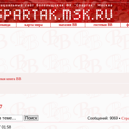
оманда
карта мира
магазин ВВ
гостевая ВВ
ф
вая книга ВВ
17
Сообщений: 9069 •
Стр
 01:58