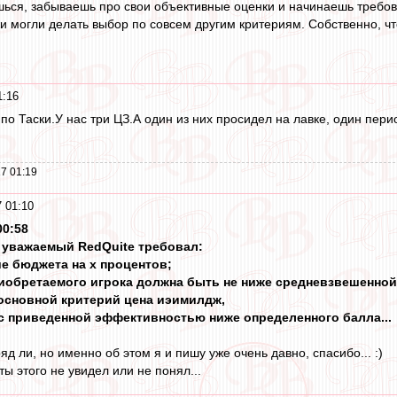
шься, забываешь про свои объективные оценки и начинаешь требов
и могли делать выбор по совсем другим критериям. Собственно, чт
1:16
по Таски.У нас три ЦЗ.А один из них просидел на лавке, один перио
7 01:19
 01:10
00:58
ы уважаемый RedQuite требовал:
ие бюджета на х процентов;
приобретаемого игрока должна быть не ниже средневзвешенной
основной критерий цена иэимилдж,
в с приведенной эффективностью ниже определенного балла...
ряд ли, но именно об этом я и пишу уже очень давно, спасибо... :)
ты этого не увидел или не понял...