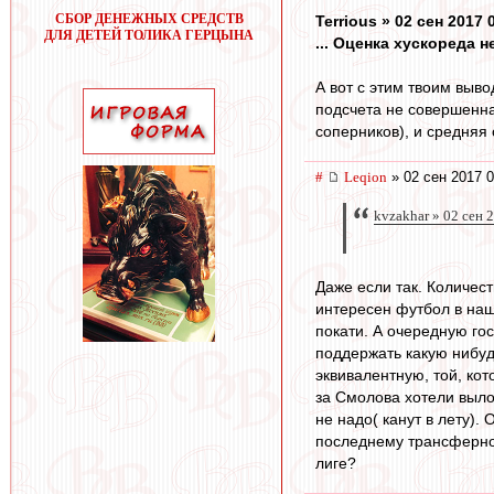
СБОР ДЕНЕЖНЫХ СРЕДСТВ
Terrious » 02 сен 2017 
ДЛЯ ДЕТЕЙ ТОЛИКА ГЕРЦЫНА
... Оценка хускореда 
А вот с этим твоим выво
подсчета не совершенна,
соперников), и средняя
#
Leqion
» 02 сен 2017 0
kvzakhar » 02 сен 
Даже если так. Количес
интересен футбол в наш
покати. А очередную го
поддержать какую нибуд
эквивалентную, той, ко
за Смолова хотели выло
не надо( канут в лету). 
последнему трансферном
лиге?