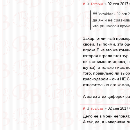
#
Terrious
» 02 сен 2017 
kvzakhar » 02 сен 
да яж и не сравнив
что ришалсон круче
Захар, отличный пример. 
своей. Ты пойми, эта о
игрока Б из его же кома
которая играла этот тур
ни к стоимости игрока, н
шутка), а только лишь п
того, правильно ли выбр
краснодаром - они НЕ С
относительно его коман
А вы из этих циферок раз
#
Sberban
» 02 сен 2017 
Дело не в моей непонятл
А так, да, я наверняка 