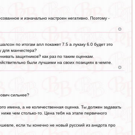
есованное и изначально настроен негативно. Поэтому -
ишалсон по итогам апл покажет 7.5 а лукаку 6.0 будет это
ку для манчестера?
енивать защитников? как раз по таким оценкам.
ействительно были лучшими на своих позициях в чемпе.
нович сильнее?
 это имена, а не количественная оценка. Ты должен задавать
 ниже чем столько-то. Цена тебя на этапе первичного
шевле, если ты конечно не новый русский из анкдота про