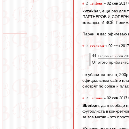
#
Terrious
» 02 сен 2017 
kvzakhar
, еще раз для 
ПАРТНЕРОВ И СОПЕРНИКО
команды. И ВСЁ. Поним
Парни, я вас офигеваю 
#
kvzakhar
» 02 сен 2017
Leqion » 02 сен 20
От этого прибавит
не убавится точно, 200р
официальном сайте плат
смотрят по сопке и пла
#
Terrious
» 02 сен 2017 
Sberban
, да я вообще п
футболиста в конкретно
за все матчи - это прос
Желающим же сравниват