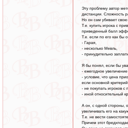
Эту проблему автор мето
дистанции. Сложность р
Но он сам убивает свою 
Т.е. купить игрока с пр
приведенный балл эффе
Т.е. если по его как бы
- Гарая,
- несколько Мевль,
- принудительно заплат
Я бы понял, если бы ув
- ежегодное увеличение
- условие, что цена пр
если основной критерий
- не покупать игроков 
- иной относительный к
А он, с одной стороны, 
увеличивать его на как
Т.е. не вести самостоят
Причем этот бредхподае