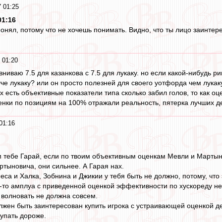
 01:25
01:16
понял, потому что не хочешь понимать. Видно, что ты лицо заинтер
 01:20
авниваю 7.5 для казанкова с 7.5 для лукаку. но если какой-нибудь р
уче лукаку? или он просто полезней для своего уотфорда чем лука
есть объективные показатели типа сколько забил голов, то как оц
енки по позициям на 100% отражали реальность, пятерка лучших д
01:16
ем тебе Гарай, если по твоим объективным оценкам Мевли и Марты
тыновича, они сильнее. А Гарая нах.
са и Халка, Зобнина и Джикии у тебя быть не должно, потому, что
го-то амплуа с приведенной оценкой эффективности по хускореду не
 волновать не должна совсем.
лжен быть заинтересован купить игрока с устраивающей оценкой де
купать дороже.