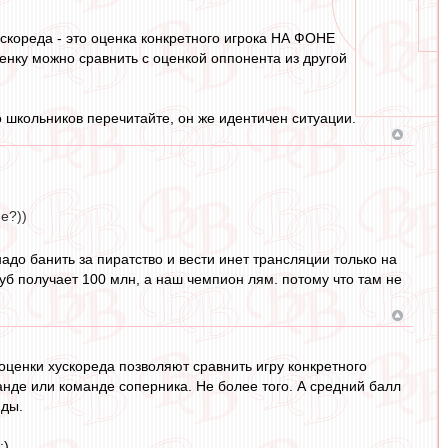
хускореда - это оценка конкретного игрока НА ФОНЕ
ку можно сравнить с оценкой оппонента из другой
о школьников перечитайте, он же идентичен ситуации.
е?))
надо банить за пиратство и вести инет трансляции только на
уб получает 100 млн, а наш чемпион лям. потому что там не
то оценки хускореда позволяют сравнить игру конкретного
анде или команде соперника. Не более того. А средний балл
нды.
:)