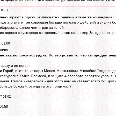
 01:00
итинью играют в одном чемпионате с одними и теме же командами с
ыше это значит он совершил больше полезных действий и значит б
абаровск сложнее чем играя за коней.
х оценок с хускореда за прошлый сезон например Зэ, адриано, ко
 01:00
00:09
становка вопроса абсурдна. Но это ровно то, что ты продвиг
сразу и не понял...
н и Гарай, и кто-то из пары Мевля-Мартынович. А вообще "модель 
егов уровня Халка-Промеса, в защите 4 паспорта работяги уровня 
ния. Самое интересное - для этого нам не хватает всего 2-3 круты
 больше бомжей, откуда ты это придумал?
7 01:02
00:58