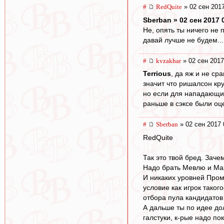
#
RedQuite
» 02 сен 2017
Sberban » 02 сен 2017 
Не, опять ты ничего не 
давай лучше не будем...
#
kvzakhar
» 02 сен 2017
Terrious
, да яж и не ср
значит что ришалсон кр
но если для нападающих 
раньше в сэксе были оц
#
Sberban
» 02 сен 2017 
RedQuite
Так это твой бред. Зач
Надо брать Мевлю и Мар
И никаких уровней Проме
условие как игрок тако
отбора пула кандидатов
А дальше ты по идее до
галстуки, к-рые надо по