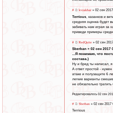
#
kvzakhar
» 02 сен 2017
Terrious
, казанков и в
средняя оценка будет в
забивать нам играя за х
приведи примеры средни
#
RedQuite
» 02 сен 2017
Sberban » 02 сен 2017 
...Я понимаю, что по
состава.)
Ну и бред ты написал, я 
А ответ простой - нуже
атаке и полузащите 6 л
легкие варианты смешива
не обязательно тратить
Редактировалось 02 сен 201
#
Sberban
» 02 сен 2017 
Terrious