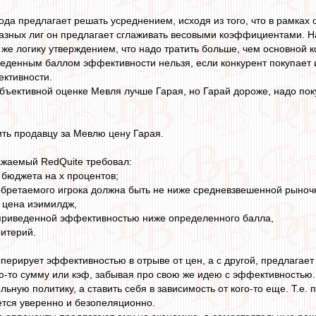
да предлагает решать усреднением, исходя из того, что в рамках 
азных лиг он предлагает сглаживать весовыми коэффициентами. На
же логику утверждением, что надо тратить больше, чем основной к
иведенным баллом эффективности нельзя, если конкурент покупает и
ктивности.
 объективной оценке Мевля лучше Гарая, но Гарай дороже, надо пок
ить продавцу за Мевлю цену Гарая.
ажаемый RedQuite требовал:
 бюджета на х процентов;
иобретаемого игрока должна быть не ниже средневзвешенной рыночн
 цена иэимилдж,
с приведенной эффективностью ниже определенного балла,
ритерий.
оперирует эффективностью в отрыве от цен, а с другой, предлагает
ую-то сумму или кэф, забывая про свою же идею с эффективностью.
ельную политику, а ставить себя в зависимость от кого-то еще. Т.е. 
тся уверенно и безопеляционно.