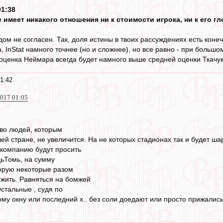
01:38
не имеет никакого отношения ни к стоимости игрока, ни к его г
дом не согласен. Так, доля истины в твоих рассуждениях есть коне
 InStаt намного точнее (но и сложнее), но все равно - при больш
 оценка Неймара всегда будет намного выше средней оценки Ткачука
1:42
2017 01:05
тво людей, которым
ей стране, не увеличится. На не которых стадионах так и будет ш
скомпанию будут просить
ьТомь, на сумму
торую некоторые разом
жить. Равняться на бомжей
Остальные , судя по
у окну или последний х.. без соли доедают или просто прижались-