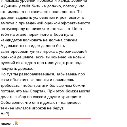
И никаких уровней Промеса и Халка, Зобнина
и Джикии у тебя быть не должно, потому, что
это имена, а не количественная оценка. Ты
должен задавать условие как игрок такого-то
амплуа с приведенной оценкой эффективности
по хускореду не ниже чем столько-то. Цена
тебя на этапе первичного отбора пула
кандидатов волновать не должна совсем.
А дальше ты по идее должен быть
заинтересован купить игрока с устраивающей
оценкой дешевле, если ты конечно не новый
русский из анкдота про галстуки, к-рые надо
покупать дороже.
Но тут ты разворачиваешься, забываешь про
свои объективные оценки и начинаешь
требовать, чтобы тратили больше чем бомжи,
потому, что мы Спартак. При этом бомжи могли
делать выбор по совсем другим критериям.
Собственно, что они и делают - например,
темнее мулатов игроков не берут.
Не?)
slava1
-