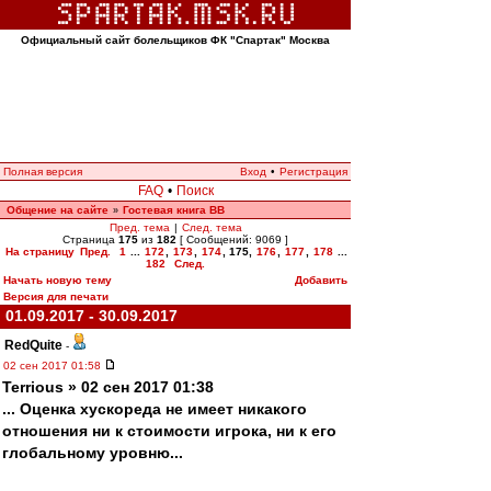
Официальный сайт болельщиков ФК "Спартак" Москва
Полная версия
Вход
•
Регистрация
FAQ
•
Поиск
Общение на сайте
Гостевая книга ВВ
»
Пред. тема
|
След. тема
Страница
175
из
182
[ Сообщений: 9069 ]
На страницу
Пред.
1
...
172
,
173
,
174
,
175
,
176
,
177
,
178
...
182
След.
Начать новую тему
Добавить
Версия для печати
01.09.2017 - 30.09.2017
RedQuite
-
02 сен 2017 01:58
Terrious » 02 сен 2017 01:38
... Оценка хускореда не имеет никакого
отношения ни к стоимости игрока, ни к его
глобальному уровню...