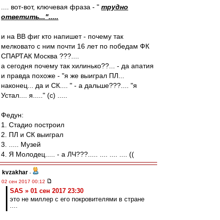
.... вот-вот, ключевая фраза - "
трудно
ответить...".....
и на ВВ фиг кто напишет - почему так
мелковато с ним почти 16 лет по победам ФК
СПАРТАК Москва ???....
а сегодня почему так хилинько??... - да апатия
и правда похоже - "я же выиграл ПЛ...
наконец... да и СК.... " - а дальше???.... "я
Устал.... я....." (c) .....
Федун:
1. Стадио построил
2. ПЛ и СК выиграл
3. ..... Музей
4. Я Молодец..... - а ЛЧ???..... .... .... .... ((
kvzakhar
-
02 сен 2017 00:12
SAS » 01 сен 2017 23:30
это не миллер с его покровителями в стране
....