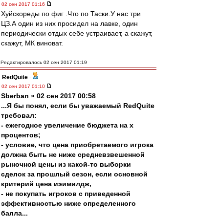
02 сен 2017 01:16
Хуйскореды по фиг .Что по Таски.У нас три
ЦЗ.А один из них просидел на лавке, один
периодически отдых себе устраивает, а скажут,
скажут, МК виноват.
Редактировалось 02 сен 2017 01:19
RedQuite
-
02 сен 2017 01:10
Sberban » 02 сен 2017 00:58
...Я бы понял, если бы уважаемый RedQuite
требовал:
- ежегодное увеличение бюджета на х
процентов;
- условие, что цена приобретаемого игрока
должна быть не ниже средневзвешенной
рыночной цены из какой-то выборки
сделок за прошлый сезон, если основной
критерий цена иэимилдж,
- не покупать игроков с приведенной
эффективностью ниже определенного
балла...