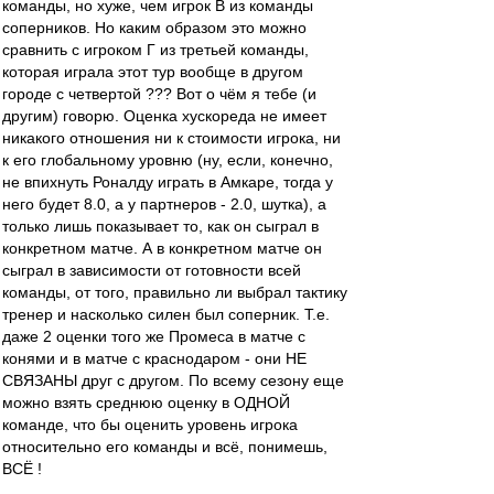
команды, но хуже, чем игрок В из команды
соперников. Но каким образом это можно
сравнить с игроком Г из третьей команды,
которая играла этот тур вообще в другом
городе с четвертой ??? Вот о чём я тебе (и
другим) говорю. Оценка хускореда не имеет
никакого отношения ни к стоимости игрока, ни
к его глобальному уровню (ну, если, конечно,
не впихнуть Роналду играть в Амкаре, тогда у
него будет 8.0, а у партнеров - 2.0, шутка), а
только лишь показывает то, как он сыграл в
конкретном матче. А в конкретном матче он
сыграл в зависимости от готовности всей
команды, от того, правильно ли выбрал тактику
тренер и насколько силен был соперник. Т.е.
даже 2 оценки того же Промеса в матче с
конями и в матче с краснодаром - они НЕ
СВЯЗАНЫ друг с другом. По всему сезону еще
можно взять среднюю оценку в ОДНОЙ
команде, что бы оценить уровень игрока
относительно его команды и всё, понимешь,
ВСЁ !