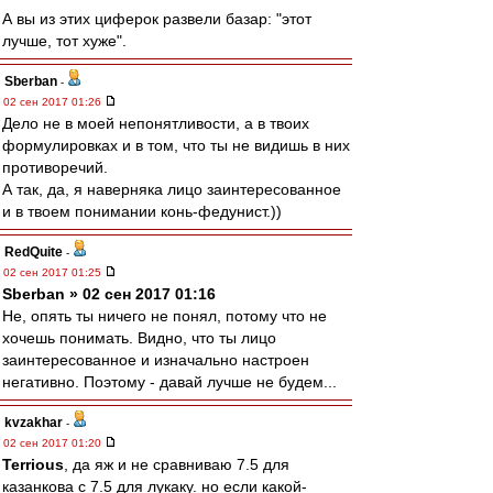
А вы из этих циферок развели базар: "этот
лучше, тот хуже".
Sberban
-
02 сен 2017 01:26
Дело не в моей непонятливости, а в твоих
формулировках и в том, что ты не видишь в них
противоречий.
А так, да, я наверняка лицо заинтересованное
и в твоем понимании конь-федунист.))
RedQuite
-
02 сен 2017 01:25
Sberban » 02 сен 2017 01:16
Не, опять ты ничего не понял, потому что не
хочешь понимать. Видно, что ты лицо
заинтересованное и изначально настроен
негативно. Поэтому - давай лучше не будем...
kvzakhar
-
02 сен 2017 01:20
Terrious
, да яж и не сравниваю 7.5 для
казанкова с 7.5 для лукаку. но если какой-