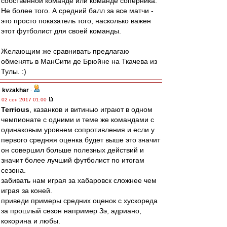
собственной команде или команде соперника.
Не более того. А средний балл за все матчи -
это просто показатель того, насколько важен
этот футболист для своей команды.
Желающим же сравнивать предлагаю
обменять в МанСити де Брюйне на Ткачева из
Тулы. :)
kvzakhar
-
02 сен 2017 01:00
Terrious
, казанков и витинью играют в одном
чемпионате с одними и теме же командами с
одинаковым уровнем сопротивления и если у
первого средняя оценка будет выше это значит
он совершил больше полезных действий и
значит более лучший футболист по итогам
сезона.
забивать нам играя за хабаровск сложнее чем
играя за коней.
приведи примеры средних оценок с хускореда
за прошлый сезон например Зэ, адриано,
кокорина и любы.