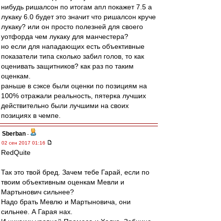
нибудь ришалсон по итогам апл покажет 7.5 а
лукаку 6.0 будет это значит что ришалсон круче
лукаку? или он просто полезней для своего
уотфорда чем лукаку для манчестера?
но если для нападающих есть объективные
показатели типа сколько забил голов, то как
оценивать защитников? как раз по таким
оценкам.
раньше в сэксе были оценки по позициям на
100% отражали реальность, пятерка лучших
действительно были лучшими на своих
позициях в чемпе.
Sberban
-
02 сен 2017 01:16
RedQuite
Так это твой бред. Зачем тебе Гарай, если по
твоим объективным оценкам Мевли и
Мартынович сильнее?
Надо брать Мевлю и Мартыновича, они
сильнее. А Гарая нах.