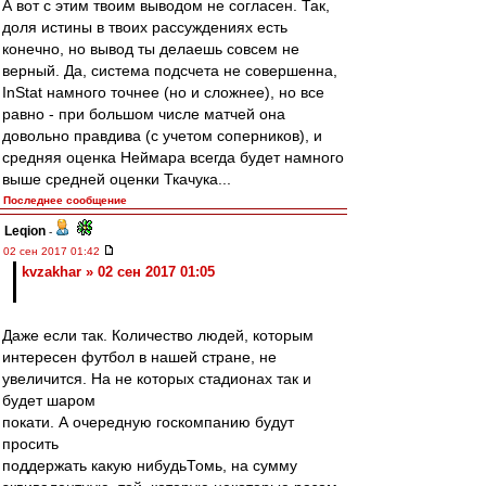
А вот с этим твоим выводом не согласен. Так,
доля истины в твоих рассуждениях есть
конечно, но вывод ты делаешь совсем не
верный. Да, система подсчета не совершенна,
InStаt намного точнее (но и сложнее), но все
равно - при большом числе матчей она
довольно правдива (с учетом соперников), и
средняя оценка Неймара всегда будет намного
выше средней оценки Ткачука...
Последнее сообщение
Leqion
-
02 сен 2017 01:42
kvzakhar » 02 сен 2017 01:05
Даже если так. Количество людей, которым
интересен футбол в нашей стране, не
увеличится. На не которых стадионах так и
будет шаром
покати. А очередную госкомпанию будут
просить
поддержать какую нибудьТомь, на сумму