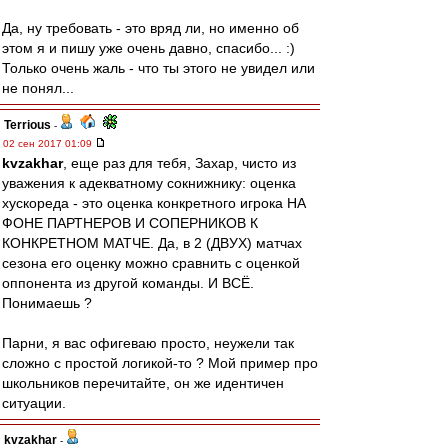
Да, ну требовать - это вряд ли, но именно об
этом я и пишу уже очень давно, спасибо... :)
Только очень жаль - что ты этого не увидел или
не понял...
Terrious
-
02 сен 2017 01:09
kvzakhar
, еще раз для тебя, Захар, чисто из
уважения к адекватному сокнижнику: оценка
хускореда - это оценка конкретного игрока НА
ФОНЕ ПАРТНЕРОВ И СОПЕРНИКОВ К
КОНКРЕТНОМ МАТЧЕ. Да, в 2 (ДВУХ) матчах
сезона его оценку можно сравнить с оценкой
оппонента из другой команды. И ВСЁ.
Понимаешь ?
Парни, я вас офигеваю просто, неужели так
сложно с простой логикой-то ? Мой пример про
школьников перечитайте, он же идентичен
ситуации.
kvzakhar
-