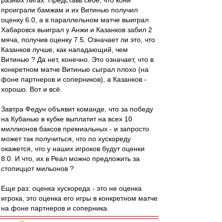
разных лигах. Представь себе, что кони
проиграли бамжам и их Витинью получил
оценку 6.0, а в параллельном матче выиграл
Хабаровск выиграл у Анжи и Казанков забил 2
мяча, получив оценку 7.5. Означает ли это, что
Казанков лучше, как нападающий, чем
Витинью ? Да нет, конечно. Это означает, что в
конкретном матче Витинью сыграл плохо (на
фоне партнеров и соперников), а Казанков -
хорошо. Вот и всё.
Завтра Федун объявит команде, что за победу
на Кубанью в кубке выплатит на всех 10
миллионов баксов премиальных - и запросто
может так получиться, что по хускореду
окажется, что у наших игроков будут оценки
8.0. И что, их в Реал можно предложить за
стопиццот мильонов ?
Еще раз: оценка хускореда - это не оценка
игрока, это оценка его игры в конкретном матче
на фоне партнеров и соперника.