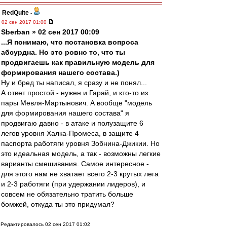
RedQuite
-
02 сен 2017 01:00
Sberban » 02 сен 2017 00:09
...Я понимаю, что постановка вопроса
абсурдна. Но это ровно то, что ты
продвигаешь как правильную модель для
формирования нашего состава.)
Ну и бред ты написал, я сразу и не понял...
А ответ простой - нужен и Гарай, и кто-то из
пары Мевля-Мартынович. А вообще "модель
для формирования нашего состава" я
продвигаю давно - в атаке и полузащите 6
легов уровня Халка-Промеса, в защите 4
паспорта работяги уровня Зобнина-Джикии. Но
это идеальная модель, а так - возможны легкие
варианты смешивания. Самое интересное -
для этого нам не хватает всего 2-3 крутых лега
и 2-3 работяги (при удержании лидеров), и
совсем не обязательно тратить больше
бомжей, откуда ты это придумал?
Редактировалось 02 сен 2017 01:02