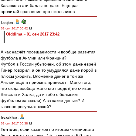
Казанкова эти баллы не дают. Еще раз
прочитай сравнение про школьников.
Leqion
-
02 сен 2017 00:42
Olddima » 01 сен 2017 23:42
А как насчёт посещаемости и вообще развития
футбола в Англии или Франции?
Футбол в России убыточен, об этом даже еврей
Гинер говорил, а он то умудрялся даже порой в
плюсы уходить. Вложение денег в той же
Англии ещё и прибыль принесёт . Мало того,
что сюда вообще мало кто поедет( не считая
Витселя и Халка, да и тебе с большим
футболом завязали) А за какие деньги? И
главное результат какой?
kvzakhar
-
02 сен 2017 00:38
Terrious
, если казанков по итогам чемпионата
будет иметь среднюю 7.5, а витинью 6.0, это