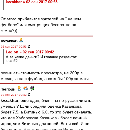
kvzakhar » 02 сен 2017 00:53
От этого прибавится зрителей на " нашем
футболе" или смотрящих бесплатно на
компе?))
kvzakhar
-
02 сен 2017 00:53
Leqion » 02 сен 2017 00:42
А за какие деньги? И главное результат
какой?
повышать стоимость просмотра, не 200р в
месяц за наш футбол, а хотя бы 100р за матч.
Terrious
-
02 сен 2017 00:43
kvzakhar
, еще один, блин. Ты по-русски читать
умеешь ? Если средняя оценка Казанкова
будет 7.5, а Витинью 6.0, то это будет означать,
что для Хабаровска Казанков - более важный
игрок, чем Витинью для коней. Вот и всё. И не
более того. Никакого сравнения Витинью и