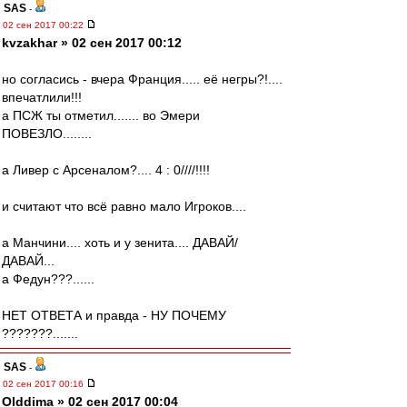
SAS
-
02 сен 2017 00:22
kvzakhar » 02 сен 2017 00:12
но согласись - вчера Франция..... её негры?!....
впечатлили!!!
а ПСЖ ты отметил....... во Эмери
ПОВЕЗЛО........
а Ливер с Арсеналом?.... 4 : 0////!!!!
и считают что всё равно мало Игроков....
а Манчини.... хоть и у зенита.... ДАВАЙ/
ДАВАЙ...
а Федун???......
НЕТ ОТВЕТА и правда - НУ ПОЧЕМУ
???????.......
SAS
-
02 сен 2017 00:16
Olddima » 02 сен 2017 00:04