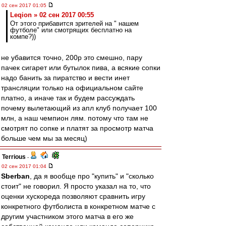
02 сен 2017 01:05
Leqion » 02 сен 2017 00:55
От этого прибавится зрителей на " нашем
футболе" или смотрящих бесплатно на
компе?))
не убавится точно, 200р это смешно, пару
пачек сигарет или бутылок пива, а всякие сопки
надо банить за пиратство и вести инет
трансляции только на официальном сайте
платно, а иначе так и будем рассуждать
почему вылетающий из апл клуб получает 100
млн, а наш чемпион лям. потому что там не
смотрят по сопке и платят за просмотр матча
больше чем мы за месяц)
Terrious
-
02 сен 2017 01:04
Sberban
, да я вообще про "купить" и "сколько
стоит" не говорил. Я просто указал на то, что
оценки хускореда позволяют сравнить игру
конкретного футболиста в конкретном матче с
другим участником этого матча в его же