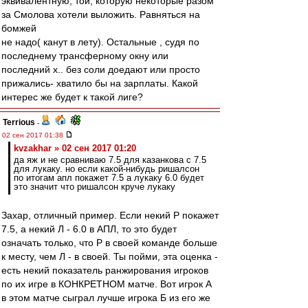
эквивалентную, той, которую некоторые разом
за Смолова хотели выложить. Равняться на
бомжей
не надо( канут в лету). Остальные , судя по
последнему трансферному окну или
последний х.. без соли доедают или просто
прижались- хватило бы на зарплаты. Какой
интерес же будет к такой лиге?
Terrious
-
02 сен 2017 01:38
kvzakhar » 02 сен 2017 01:20
да яж и не сравниваю 7.5 для казанкова с 7.5
для лукаку. но если какой-нибудь ришалсон
по итогам апл покажет 7.5 а лукаку 6.0 будет
это значит что ришалсон круче лукаку
Захар, отличный пример. Если некий Р покажет
7.5, а некий Л - 6.0 в АПЛ, то это будет
означать только, что Р в своей команде больше
к месту, чем Л - в своей. Ты пойми, эта оценка -
есть некий показатель ранжирования игроков
по их игре в КОНКРЕТНОМ матче. Вот игрок А
в этом матче сыграл лучше игрока Б из его же