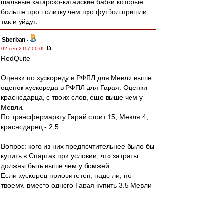
шальные катарско-китайские бабки которые
больше про политку чем про футбол пришли,
так и уйдут.
Sberban
-
02 сен 2017 00:09
RedQuite
Оценки по хускореду в РФПЛ для Мевли выше
оценок хускореда в РФПЛ для Гарая. Оценки
краснодарца, с твоих слов, еще выше чем у
Мевли.
По трансфермаркту Гарай стоит 15, Мевля 4,
краснодарец - 2,5.
Вопрос: кого из них предпочтительнее было бы
купить в Спартак при условии, что затраты
должны быть выше чем у бомжей.
Если хускоред приоритетен, надо ли, по-
твоему, вместо одного Гарая купить 3,5 Мевли
или 7 краснодарцев, чтобы не отстать по
затратам от бомжей.
Если 3.5 Мевли лучше одного Гарая, то что