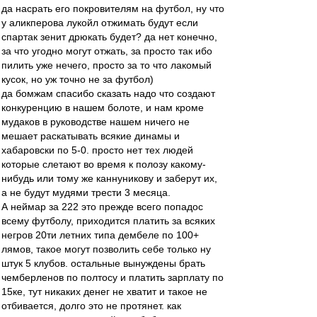
да насрать его покровителям на футбол, ну что
у аликперова лукойл отжимать будут если
спартак зенит дрюкать будет? да нет конечно,
за что угодно могут отжать, за просто так ибо
пилить уже нечего, просто за то что лакомый
кусок, но уж точно не за футбол)
да бомжам спасибо сказать надо что создают
конкуренцию в нашем болоте, и нам кроме
мудаков в руководстве нашем ничего не
мешает раскатывать всякие динамы и
хабаровски по 5-0. просто нет тех людей
которые слетают во время к полозу какому-
нибудь или тому же каннуникову и заберут их,
а не будут мудями трести 3 месяца.
А неймар за 222 это прежде всего попадос
всему футболу, приходится платить за всяких
негров 20ти летних типа дембеле по 100+
лямов, такое могут позволить себе только ну
штук 5 клубов. остальные вынуждены брать
чемберленов по полтосу и платить зарплату по
15ке, тут никаких денег не хватит и такое не
отбивается, долго это не протянет. как