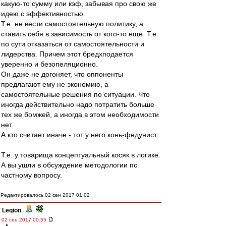
какую-то сумму или кэф, забывая про свою же
идею с эффективностью.
Т.е. не вести самостоятельную политику, а
ставить себя в зависимость от кого-то еще. Т.е.
по сути отказаться от самостоятельности и
лидерства. Причем этот бредхподается
уверенно и безопеляционно.
Он даже не догоняет, что оппоненты
предлагают ему не экономию, а
самостоятельные решения по ситуации. Что
иногда действительно надо потратить больше
тех же бомжей, а иногда в этом необходимости
нет.
А кто считает иначе - тот у него конь-федунист.
Т.е. у товарища концептуальный косяк в логике.
А вы ушли в обсуждение методологии по
частному вопросу.
Редактировалось 02 сен 2017 01:02
Leqion
-
02 сен 2017 00:55