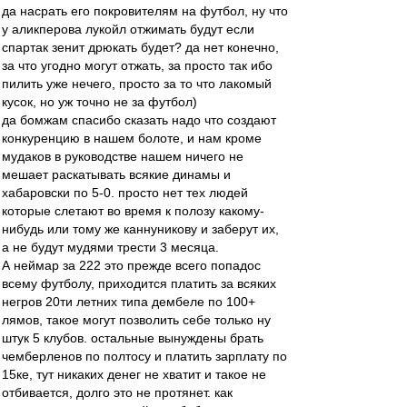
да насрать его покровителям на футбол, ну что
у аликперова лукойл отжимать будут если
спартак зенит дрюкать будет? да нет конечно,
за что угодно могут отжать, за просто так ибо
пилить уже нечего, просто за то что лакомый
кусок, но уж точно не за футбол)
да бомжам спасибо сказать надо что создают
конкуренцию в нашем болоте, и нам кроме
мудаков в руководстве нашем ничего не
мешает раскатывать всякие динамы и
хабаровски по 5-0. просто нет тех людей
которые слетают во время к полозу какому-
нибудь или тому же каннуникову и заберут их,
а не будут мудями трести 3 месяца.
А неймар за 222 это прежде всего попадос
всему футболу, приходится платить за всяких
негров 20ти летних типа дембеле по 100+
лямов, такое могут позволить себе только ну
штук 5 клубов. остальные вынуждены брать
чемберленов по полтосу и платить зарплату по
15ке, тут никаких денег не хватит и такое не
отбивается, долго это не протянет. как