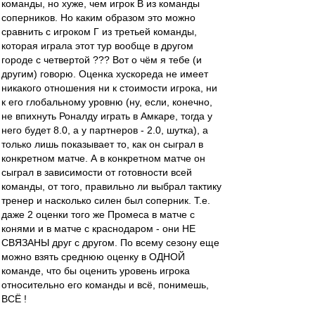
команды, но хуже, чем игрок В из команды
соперников. Но каким образом это можно
сравнить с игроком Г из третьей команды,
которая играла этот тур вообще в другом
городе с четвертой ??? Вот о чём я тебе (и
другим) говорю. Оценка хускореда не имеет
никакого отношения ни к стоимости игрока, ни
к его глобальному уровню (ну, если, конечно,
не впихнуть Роналду играть в Амкаре, тогда у
него будет 8.0, а у партнеров - 2.0, шутка), а
только лишь показывает то, как он сыграл в
конкретном матче. А в конкретном матче он
сыграл в зависимости от готовности всей
команды, от того, правильно ли выбрал тактику
тренер и насколько силен был соперник. Т.е.
даже 2 оценки того же Промеса в матче с
конями и в матче с краснодаром - они НЕ
СВЯЗАНЫ друг с другом. По всему сезону еще
можно взять среднюю оценку в ОДНОЙ
команде, что бы оценить уровень игрока
относительно его команды и всё, понимешь,
ВСЁ !