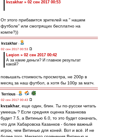
kvzakhar » 02 сен 2017 00:53
От этого прибавится зрителей на " нашем
футболе" или смотрящих бесплатно на
компе?))
kvzakhar
-
02 сен 2017 00:53
Leqion » 02 сен 2017 00:42
А за какие деньги? И главное результат
какой?
повышать стоимость просмотра, не 200р в
месяц за наш футбол, а хотя бы 100р за матч.
Terrious
-
02 сен 2017 00:43
kvzakhar
, еще один, блин. Ты по-русски читать
умеешь ? Если средняя оценка Казанкова
будет 7.5, а Витинью 6.0, то это будет означать,
что для Хабаровска Казанков - более важный
игрок, чем Витинью для коней. Вот и всё. И не
более того. Никакого сравнения Витинью и