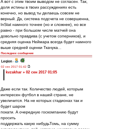
А вот с этим твоим выводом не согласен. Так,
доля истины в твоих рассуждениях есть
конечно, но вывод ты делаешь совсем не
верный. Да, система подсчета не совершенна,
InStаt намного точнее (но и сложнее), но все
равно - при большом числе матчей она
довольно правдива (с учетом соперников), и
средняя оценка Неймара всегда будет намного
выше средней оценки Ткачука...
Последнее сообщение
Leqion
-
02 сен 2017 01:42
kvzakhar » 02 сен 2017 01:05
Даже если так. Количество людей, которым
интересен футбол в нашей стране, не
увеличится. На не которых стадионах так и
будет шаром
покати. А очередную госкомпанию будут
просить
поддержать какую нибудьТомь, на сумму