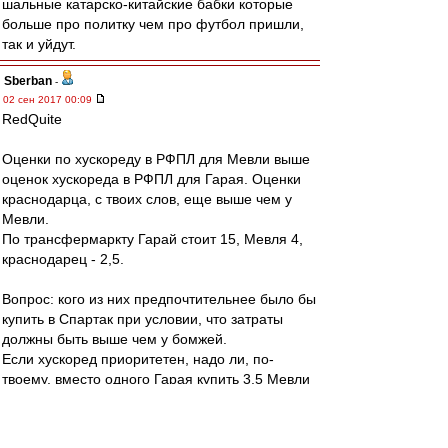
шальные катарско-китайские бабки которые
больше про политку чем про футбол пришли,
так и уйдут.
Sberban
-
02 сен 2017 00:09
RedQuite
Оценки по хускореду в РФПЛ для Мевли выше
оценок хускореда в РФПЛ для Гарая. Оценки
краснодарца, с твоих слов, еще выше чем у
Мевли.
По трансфермаркту Гарай стоит 15, Мевля 4,
краснодарец - 2,5.
Вопрос: кого из них предпочтительнее было бы
купить в Спартак при условии, что затраты
должны быть выше чем у бомжей.
Если хускоред приоритетен, надо ли, по-
твоему, вместо одного Гарая купить 3,5 Мевли
или 7 краснодарцев, чтобы не отстать по
затратам от бомжей.
Если 3.5 Мевли лучше одного Гарая, то что