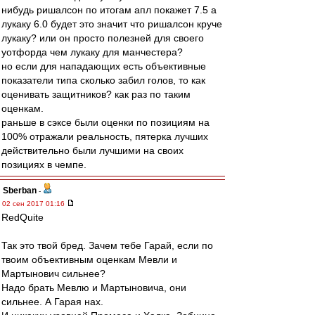
нибудь ришалсон по итогам апл покажет 7.5 а
лукаку 6.0 будет это значит что ришалсон круче
лукаку? или он просто полезней для своего
уотфорда чем лукаку для манчестера?
но если для нападающих есть объективные
показатели типа сколько забил голов, то как
оценивать защитников? как раз по таким
оценкам.
раньше в сэксе были оценки по позициям на
100% отражали реальность, пятерка лучших
действительно были лучшими на своих
позициях в чемпе.
Sberban
-
02 сен 2017 01:16
RedQuite
Так это твой бред. Зачем тебе Гарай, если по
твоим объективным оценкам Мевли и
Мартынович сильнее?
Надо брать Мевлю и Мартыновича, они
сильнее. А Гарая нах.