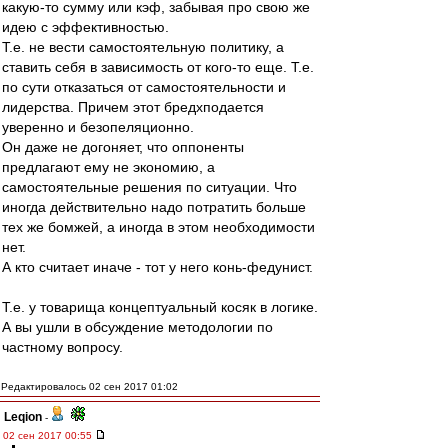
какую-то сумму или кэф, забывая про свою же
идею с эффективностью.
Т.е. не вести самостоятельную политику, а
ставить себя в зависимость от кого-то еще. Т.е.
по сути отказаться от самостоятельности и
лидерства. Причем этот бредхподается
уверенно и безопеляционно.
Он даже не догоняет, что оппоненты
предлагают ему не экономию, а
самостоятельные решения по ситуации. Что
иногда действительно надо потратить больше
тех же бомжей, а иногда в этом необходимости
нет.
А кто считает иначе - тот у него конь-федунист.
Т.е. у товарища концептуальный косяк в логике.
А вы ушли в обсуждение методологии по
частному вопросу.
Редактировалось 02 сен 2017 01:02
Leqion
-
02 сен 2017 00:55