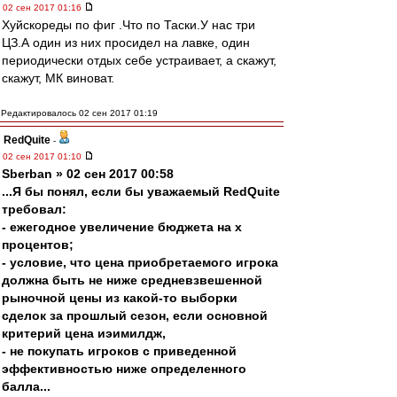
02 сен 2017 01:16
Хуйскореды по фиг .Что по Таски.У нас три
ЦЗ.А один из них просидел на лавке, один
периодически отдых себе устраивает, а скажут,
скажут, МК виноват.
Редактировалось 02 сен 2017 01:19
RedQuite
-
02 сен 2017 01:10
Sberban » 02 сен 2017 00:58
...Я бы понял, если бы уважаемый RedQuite
требовал:
- ежегодное увеличение бюджета на х
процентов;
- условие, что цена приобретаемого игрока
должна быть не ниже средневзвешенной
рыночной цены из какой-то выборки
сделок за прошлый сезон, если основной
критерий цена иэимилдж,
- не покупать игроков с приведенной
эффективностью ниже определенного
балла...