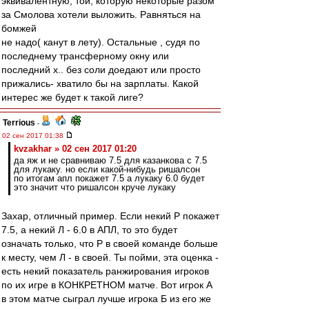
эквивалентную, той, которую некоторые разом
за Смолова хотели выложить. Равняться на
бомжей
не надо( канут в лету). Остальные , судя по
последнему трансферному окну или
последний х.. без соли доедают или просто
прижались- хватило бы на зарплаты. Какой
интерес же будет к такой лиге?
Terrious
-
02 сен 2017 01:38
kvzakhar » 02 сен 2017 01:20
да яж и не сравниваю 7.5 для казанкова с 7.5
для лукаку. но если какой-нибудь ришалсон
по итогам апл покажет 7.5 а лукаку 6.0 будет
это значит что ришалсон круче лукаку
Захар, отличный пример. Если некий Р покажет
7.5, а некий Л - 6.0 в АПЛ, то это будет
означать только, что Р в своей команде больше
к месту, чем Л - в своей. Ты пойми, эта оценка -
есть некий показатель ранжирования игроков
по их игре в КОНКРЕТНОМ матче. Вот игрок А
в этом матче сыграл лучше игрока Б из его же