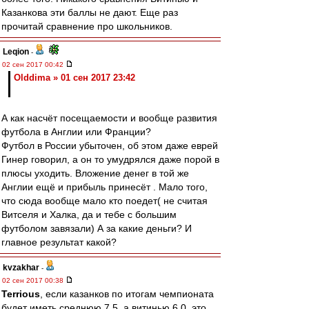
Казанкова эти баллы не дают. Еще раз
прочитай сравнение про школьников.
Leqion
-
02 сен 2017 00:42
Olddima » 01 сен 2017 23:42
А как насчёт посещаемости и вообще развития
футбола в Англии или Франции?
Футбол в России убыточен, об этом даже еврей
Гинер говорил, а он то умудрялся даже порой в
плюсы уходить. Вложение денег в той же
Англии ещё и прибыль принесёт . Мало того,
что сюда вообще мало кто поедет( не считая
Витселя и Халка, да и тебе с большим
футболом завязали) А за какие деньги? И
главное результат какой?
kvzakhar
-
02 сен 2017 00:38
Terrious
, если казанков по итогам чемпионата
будет иметь среднюю 7.5, а витинью 6.0, это