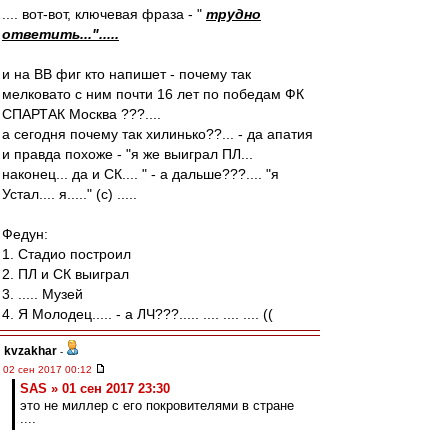
.... вот-вот, ключевая фраза - "
трудно
ответить...".....
и на ВВ фиг кто напишет - почему так
мелковато с ним почти 16 лет по победам ФК
СПАРТАК Москва ???....
а сегодня почему так хилинько??... - да апатия
и правда похоже - "я же выиграл ПЛ...
наконец... да и СК.... " - а дальше???.... "я
Устал.... я....." (c) .....
Федун:
1. Стадио построил
2. ПЛ и СК выиграл
3. ..... Музей
4. Я Молодец..... - а ЛЧ???..... .... .... .... ((
kvzakhar
-
02 сен 2017 00:12
SAS » 01 сен 2017 23:30
это не миллер с его покровителями в стране
....