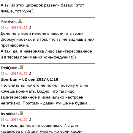
А вы из этих циферок развели базар: "этот
лучше, тот хуже".
Sberban
-
02 сен 2017 01:26
Дело не в моей непонятливости, а в твоих
формулировках и в том, что ты не видишь в них
противоречий.
А так, да, я наверняка лицо заинтересованное
и в твоем понимании конь-федунист.))
RedQuite
-
02 сен 2017 01:25
Sberban » 02 сен 2017 01:16
Не, опять ты ничего не понял, потому что не
хочешь понимать. Видно, что ты лицо
заинтересованное и изначально настроен
негативно. Поэтому - давай лучше не будем...
kvzakhar
-
02 сен 2017 01:20
Terrious
, да яж и не сравниваю 7.5 для
казанкова с 7.5 для лукаку. но если какой-