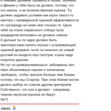
И никаких уровней Промеса и Халка, Зобнина
и Джикии у тебя быть не должно, потому, что
это имена, а не количественная оценка. Ты
должен задавать условие как игрок такого-то
амплуа с приведенной оценкой эффективности
по хускореду не ниже чем столько-то. Цена
тебя на этапе первичного отбора пула
кандидатов волновать не должна совсем.
А дальше ты по идее должен быть
заинтересован купить игрока с устраивающей
оценкой дешевле, если ты конечно не новый
русский из анкдота про галстуки, к-рые надо
покупать дороже.
Но тут ты разворачиваешься, забываешь про
свои объективные оценки и начинаешь
требовать, чтобы тратили больше чем бомжи,
потому, что мы Спартак. При этом бомжи могли
делать выбор по совсем другим критериям.
Собственно, что они и делают - например,
темнее мулатов игроков не берут.
Не?)
slava1
-