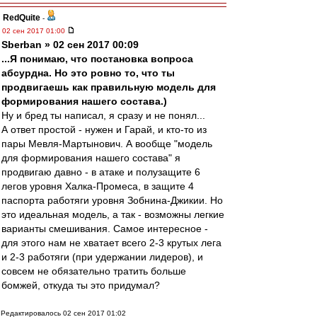
RedQuite
-
02 сен 2017 01:00
Sberban » 02 сен 2017 00:09
...Я понимаю, что постановка вопроса
абсурдна. Но это ровно то, что ты
продвигаешь как правильную модель для
формирования нашего состава.)
Ну и бред ты написал, я сразу и не понял...
А ответ простой - нужен и Гарай, и кто-то из
пары Мевля-Мартынович. А вообще "модель
для формирования нашего состава" я
продвигаю давно - в атаке и полузащите 6
легов уровня Халка-Промеса, в защите 4
паспорта работяги уровня Зобнина-Джикии. Но
это идеальная модель, а так - возможны легкие
варианты смешивания. Самое интересное -
для этого нам не хватает всего 2-3 крутых лега
и 2-3 работяги (при удержании лидеров), и
совсем не обязательно тратить больше
бомжей, откуда ты это придумал?
Редактировалось 02 сен 2017 01:02