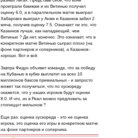
разных лигах. Представь себе, что кони
проиграли бамжам и их Витинью получил
оценку 6.0, а в параллельном матче выиграл
Хабаровск выиграл у Анжи и Казанков забил 2
мяча, получив оценку 7.5. Означает ли это, что
Казанков лучше, как нападающий, чем
Витинью ? Да нет, конечно. Это означает, что в
конкретном матче Витинью сыграл плохо (на
фоне партнеров и соперников), а Казанков -
хорошо. Вот и всё.
Завтра Федун объявит команде, что за победу
на Кубанью в кубке выплатит на всех 10
миллионов баксов премиальных - и запросто
может так получиться, что по хускореду
окажется, что у наших игроков будут оценки
8.0. И что, их в Реал можно предложить за
стопиццот мильонов ?
Еще раз: оценка хускореда - это не оценка
игрока, это оценка его игры в конкретном матче
на фоне партнеров и соперника.