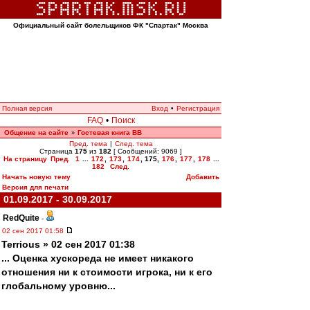
Официальный сайт болельщиков ФК "Спартак" Москва
Полная версия
Вход
•
Регистрация
FAQ
•
Поиск
Общение на сайте
Гостевая книга ВВ
»
Пред. тема
|
След. тема
Страница
175
из
182
[ Сообщений: 9069 ]
На страницу
Пред.
1
...
172
,
173
,
174
,
175
,
176
,
177
,
178
...
182
След.
Начать новую тему
Добавить
Версия для печати
01.09.2017 - 30.09.2017
RedQuite
-
02 сен 2017 01:58
Terrious » 02 сен 2017 01:38
... Оценка хускореда не имеет никакого
отношения ни к стоимости игрока, ни к его
глобальному уровню...