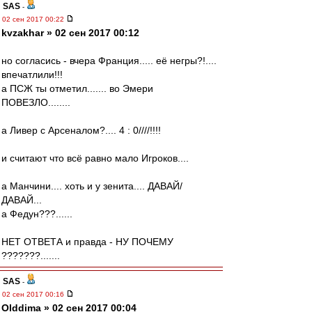
SAS
-
02 сен 2017 00:22
kvzakhar » 02 сен 2017 00:12
но согласись - вчера Франция..... её негры?!....
впечатлили!!!
а ПСЖ ты отметил....... во Эмери
ПОВЕЗЛО........
а Ливер с Арсеналом?.... 4 : 0////!!!!
и считают что всё равно мало Игроков....
а Манчини.... хоть и у зенита.... ДАВАЙ/
ДАВАЙ...
а Федун???......
НЕТ ОТВЕТА и правда - НУ ПОЧЕМУ
???????.......
SAS
-
02 сен 2017 00:16
Olddima » 02 сен 2017 00:04