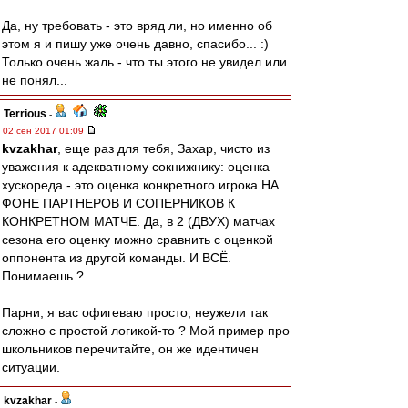
Да, ну требовать - это вряд ли, но именно об
этом я и пишу уже очень давно, спасибо... :)
Только очень жаль - что ты этого не увидел или
не понял...
Terrious
-
02 сен 2017 01:09
kvzakhar
, еще раз для тебя, Захар, чисто из
уважения к адекватному сокнижнику: оценка
хускореда - это оценка конкретного игрока НА
ФОНЕ ПАРТНЕРОВ И СОПЕРНИКОВ К
КОНКРЕТНОМ МАТЧЕ. Да, в 2 (ДВУХ) матчах
сезона его оценку можно сравнить с оценкой
оппонента из другой команды. И ВСЁ.
Понимаешь ?
Парни, я вас офигеваю просто, неужели так
сложно с простой логикой-то ? Мой пример про
школьников перечитайте, он же идентичен
ситуации.
kvzakhar
-