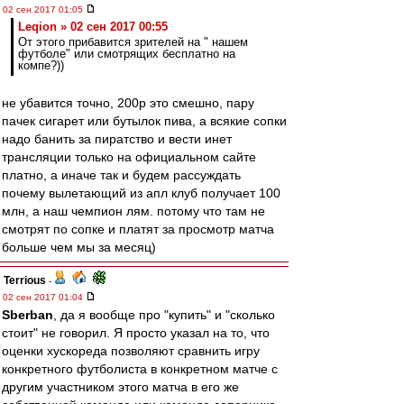
02 сен 2017 01:05
Leqion » 02 сен 2017 00:55
От этого прибавится зрителей на " нашем
футболе" или смотрящих бесплатно на
компе?))
не убавится точно, 200р это смешно, пару
пачек сигарет или бутылок пива, а всякие сопки
надо банить за пиратство и вести инет
трансляции только на официальном сайте
платно, а иначе так и будем рассуждать
почему вылетающий из апл клуб получает 100
млн, а наш чемпион лям. потому что там не
смотрят по сопке и платят за просмотр матча
больше чем мы за месяц)
Terrious
-
02 сен 2017 01:04
Sberban
, да я вообще про "купить" и "сколько
стоит" не говорил. Я просто указал на то, что
оценки хускореда позволяют сравнить игру
конкретного футболиста в конкретном матче с
другим участником этого матча в его же