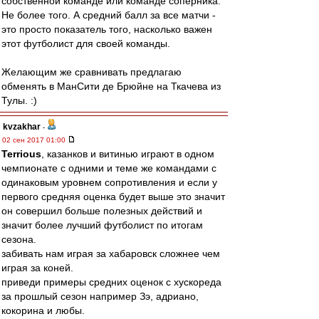
собственной команде или команде соперника.
Не более того. А средний балл за все матчи -
это просто показатель того, насколько важен
этот футболист для своей команды.
Желающим же сравнивать предлагаю
обменять в МанСити де Брюйне на Ткачева из
Тулы. :)
kvzakhar
-
02 сен 2017 01:00
Terrious
, казанков и витинью играют в одном
чемпионате с одними и теме же командами с
одинаковым уровнем сопротивления и если у
первого средняя оценка будет выше это значит
он совершил больше полезных действий и
значит более лучший футболист по итогам
сезона.
забивать нам играя за хабаровск сложнее чем
играя за коней.
приведи примеры средних оценок с хускореда
за прошлый сезон например Зэ, адриано,
кокорина и любы.