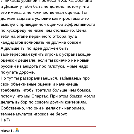
И никаких уровней Промеса и Халка, Зобнина
и Джикии у тебя быть не должно, потому, что
это имена, а не количественная оценка. Ты
должен задавать условие как игрок такого-то
амплуа с приведенной оценкой эффективности
по хускореду не ниже чем столько-то. Цена
тебя на этапе первичного отбора пула
кандидатов волновать не должна совсем.
А дальше ты по идее должен быть
заинтересован купить игрока с устраивающей
оценкой дешевле, если ты конечно не новый
русский из анкдота про галстуки, к-рые надо
покупать дороже.
Но тут ты разворачиваешься, забываешь про
свои объективные оценки и начинаешь
требовать, чтобы тратили больше чем бомжи,
потому, что мы Спартак. При этом бомжи могли
делать выбор по совсем другим критериям.
Собственно, что они и делают - например,
темнее мулатов игроков не берут.
Не?)
slava1
-