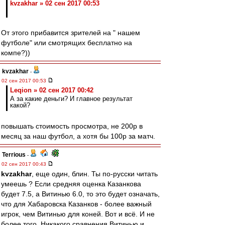
kvzakhar » 02 сен 2017 00:53
От этого прибавится зрителей на " нашем
футболе" или смотрящих бесплатно на
компе?))
kvzakhar
-
02 сен 2017 00:53
Leqion » 02 сен 2017 00:42
А за какие деньги? И главное результат
какой?
повышать стоимость просмотра, не 200р в
месяц за наш футбол, а хотя бы 100р за матч.
Terrious
-
02 сен 2017 00:43
kvzakhar
, еще один, блин. Ты по-русски читать
умеешь ? Если средняя оценка Казанкова
будет 7.5, а Витинью 6.0, то это будет означать,
что для Хабаровска Казанков - более важный
игрок, чем Витинью для коней. Вот и всё. И не
более того. Никакого сравнения Витинью и