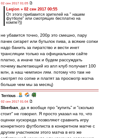
02 сен 2017 01:05
Leqion » 02 сен 2017 00:55
От этого прибавится зрителей на " нашем
футболе" или смотрящих бесплатно на
компе?))
не убавится точно, 200р это смешно, пару
пачек сигарет или бутылок пива, а всякие сопки
надо банить за пиратство и вести инет
трансляции только на официальном сайте
платно, а иначе так и будем рассуждать
почему вылетающий из апл клуб получает 100
млн, а наш чемпион лям. потому что там не
смотрят по сопке и платят за просмотр матча
больше чем мы за месяц)
Terrious
-
02 сен 2017 01:04
Sberban
, да я вообще про "купить" и "сколько
стоит" не говорил. Я просто указал на то, что
оценки хускореда позволяют сравнить игру
конкретного футболиста в конкретном матче с
другим участником этого матча в его же