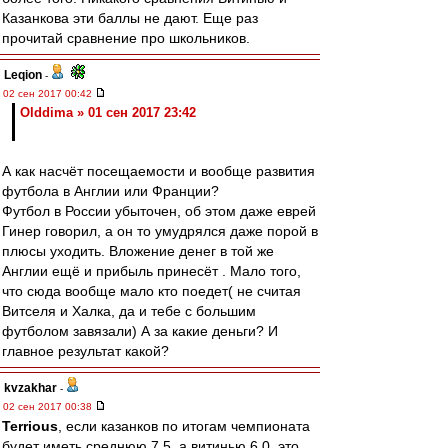
Казанкова эти баллы не дают. Еще раз
прочитай сравнение про школьников.
Leqion
-
02 сен 2017 00:42
Olddima » 01 сен 2017 23:42
А как насчёт посещаемости и вообще развития
футбола в Англии или Франции?
Футбол в России убыточен, об этом даже еврей
Гинер говорил, а он то умудрялся даже порой в
плюсы уходить. Вложение денег в той же
Англии ещё и прибыль принесёт . Мало того,
что сюда вообще мало кто поедет( не считая
Витселя и Халка, да и тебе с большим
футболом завязали) А за какие деньги? И
главное результат какой?
kvzakhar
-
02 сен 2017 00:38
Terrious
, если казанков по итогам чемпионата
будет иметь среднюю 7.5, а витинью 6.0, это