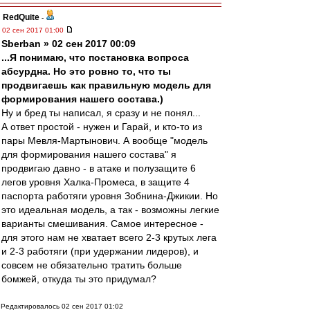
RedQuite
-
02 сен 2017 01:00
Sberban » 02 сен 2017 00:09
...Я понимаю, что постановка вопроса
абсурдна. Но это ровно то, что ты
продвигаешь как правильную модель для
формирования нашего состава.)
Ну и бред ты написал, я сразу и не понял...
А ответ простой - нужен и Гарай, и кто-то из
пары Мевля-Мартынович. А вообще "модель
для формирования нашего состава" я
продвигаю давно - в атаке и полузащите 6
легов уровня Халка-Промеса, в защите 4
паспорта работяги уровня Зобнина-Джикии. Но
это идеальная модель, а так - возможны легкие
варианты смешивания. Самое интересное -
для этого нам не хватает всего 2-3 крутых лега
и 2-3 работяги (при удержании лидеров), и
совсем не обязательно тратить больше
бомжей, откуда ты это придумал?
Редактировалось 02 сен 2017 01:02