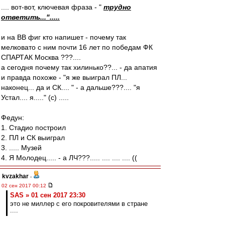
.... вот-вот, ключевая фраза - "
трудно
ответить...".....
и на ВВ фиг кто напишет - почему так
мелковато с ним почти 16 лет по победам ФК
СПАРТАК Москва ???....
а сегодня почему так хилинько??... - да апатия
и правда похоже - "я же выиграл ПЛ...
наконец... да и СК.... " - а дальше???.... "я
Устал.... я....." (c) .....
Федун:
1. Стадио построил
2. ПЛ и СК выиграл
3. ..... Музей
4. Я Молодец..... - а ЛЧ???..... .... .... .... ((
kvzakhar
-
02 сен 2017 00:12
SAS » 01 сен 2017 23:30
это не миллер с его покровителями в стране
....