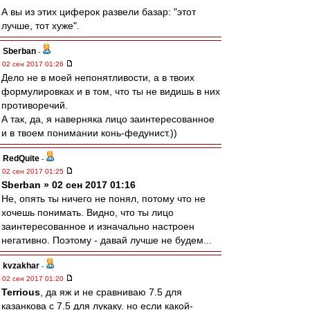
А вы из этих циферок развели базар: "этот
лучше, тот хуже".
Sberban
-
02 сен 2017 01:26
Дело не в моей непонятливости, а в твоих
формулировках и в том, что ты не видишь в них
противоречий.
А так, да, я наверняка лицо заинтересованное
и в твоем понимании конь-федунист.))
RedQuite
-
02 сен 2017 01:25
Sberban » 02 сен 2017 01:16
Не, опять ты ничего не понял, потому что не
хочешь понимать. Видно, что ты лицо
заинтересованное и изначально настроен
негативно. Поэтому - давай лучше не будем...
kvzakhar
-
02 сен 2017 01:20
Terrious
, да яж и не сравниваю 7.5 для
казанкова с 7.5 для лукаку. но если какой-