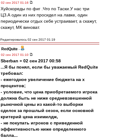
02 сен 2017 01:16
Хуйскореды по фиг .Что по Таски.У нас три
ЦЗ.А один из них просидел на лавке, один
периодически отдых себе устраивает, а скажут,
скажут, МК виноват.
Редактировалось 02 сен 2017 01:19
RedQuite
-
02 сен 2017 01:10
Sberban » 02 сен 2017 00:58
...Я бы понял, если бы уважаемый RedQuite
требовал:
- ежегодное увеличение бюджета на х
процентов;
- условие, что цена приобретаемого игрока
должна быть не ниже средневзвешенной
рыночной цены из какой-то выборки
сделок за прошлый сезон, если основной
критерий цена иэимилдж,
- не покупать игроков с приведенной
эффективностью ниже определенного
балла...