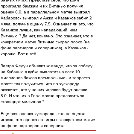
разных лигах. Представь себе, что кони
проиграли бамжам и их Витинью получил
оценку 6.0, а в параллельном матче выиграл
Хабаровск выиграл у Анжи и Казанков забил 2
мяча, получив оценку 7.5. Означает ли это, что
Казанков лучше, как нападающий, чем
Витинью ? Да нет, конечно. Это означает, что в
конкретном матче Витинью сыграл плохо (на
фоне партнеров и соперников), а Казанков -
хорошо. Вот и всё.
Завтра Федун объявит команде, что за победу
на Кубанью в кубке выплатит на всех 10
миллионов баксов премиальных - и запросто
может так получиться, что по хускореду
окажется, что у наших игроков будут оценки
8.0. И что, их в Реал можно предложить за
стопиццот мильонов ?
Еще раз: оценка хускореда - это не оценка
игрока, это оценка его игры в конкретном матче
на фоне партнеров и соперника.