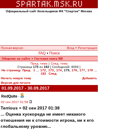
Официальный сайт болельщиков ФК "Спартак" Москва
Полная версия
Вход
•
Регистрация
FAQ
•
Поиск
Общение на сайте
Гостевая книга ВВ
»
Пред. тема
|
След. тема
Страница
175
из
182
[ Сообщений: 9069 ]
На страницу
Пред.
1
...
172
,
173
,
174
,
175
,
176
,
177
,
178
...
182
След.
Начать новую тему
Добавить
Версия для печати
01.09.2017 - 30.09.2017
RedQuite
-
02 сен 2017 01:58
Terrious » 02 сен 2017 01:38
... Оценка хускореда не имеет никакого
отношения ни к стоимости игрока, ни к его
глобальному уровню...