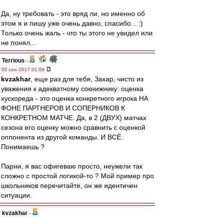
Да, ну требовать - это вряд ли, но именно об
этом я и пишу уже очень давно, спасибо... :)
Только очень жаль - что ты этого не увидел или
не понял...
Terrious
-
02 сен 2017 01:09
kvzakhar
, еще раз для тебя, Захар, чисто из
уважения к адекватному сокнижнику: оценка
хускореда - это оценка конкретного игрока НА
ФОНЕ ПАРТНЕРОВ И СОПЕРНИКОВ К
КОНКРЕТНОМ МАТЧЕ. Да, в 2 (ДВУХ) матчах
сезона его оценку можно сравнить с оценкой
оппонента из другой команды. И ВСЁ.
Понимаешь ?
Парни, я вас офигеваю просто, неужели так
сложно с простой логикой-то ? Мой пример про
школьников перечитайте, он же идентичен
ситуации.
kvzakhar
-