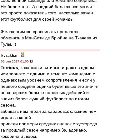
собственной команде или команде соперника.
Не более того. А средний балл за все матчи -
это просто показатель того, насколько важен
этот футболист для своей команды.
Желающим же сравнивать предлагаю
обменять в МанСити де Брюйне на Ткачева из
Тулы. :)
kvzakhar
-
02 сен 2017 01:00
Terrious
, казанков и витинью играют в одном
чемпионате с одними и теме же командами с
одинаковым уровнем сопротивления и если у
первого средняя оценка будет выше это значит
он совершил больше полезных действий и
значит более лучший футболист по итогам
сезона.
забивать нам играя за хабаровск сложнее чем
играя за коней.
приведи примеры средних оценок с хускореда
за прошлый сезон например Зэ, адриано,
кокорина и любы.