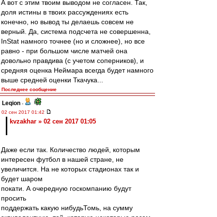
А вот с этим твоим выводом не согласен. Так,
доля истины в твоих рассуждениях есть
конечно, но вывод ты делаешь совсем не
верный. Да, система подсчета не совершенна,
InStаt намного точнее (но и сложнее), но все
равно - при большом числе матчей она
довольно правдива (с учетом соперников), и
средняя оценка Неймара всегда будет намного
выше средней оценки Ткачука...
Последнее сообщение
Leqion
-
02 сен 2017 01:42
kvzakhar » 02 сен 2017 01:05
Даже если так. Количество людей, которым
интересен футбол в нашей стране, не
увеличится. На не которых стадионах так и
будет шаром
покати. А очередную госкомпанию будут
просить
поддержать какую нибудьТомь, на сумму