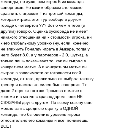
команды, но хуже, чем игрок В из команды
соперников. Но каким образом это можно
сравнить с игроком Г из третьей команды,
которая играла этот тур вообще в другом
городе с четвертой ??? Вот о чём я тебе (и
другим) говорю. Оценка хускореда не имеет
никакого отношения ни к стоимости игрока, ни
к его глобальному уровню (ну, если, конечно,
не впихнуть Роналду играть в Амкаре, тогда у
него будет 8.0, а у партнеров - 2.0, шутка), а
только лишь показывает то, как он сыграл в
конкретном матче. А в конкретном матче он
сыграл в зависимости от готовности всей
команды, от того, правильно ли выбрал тактику
тренер и насколько силен был соперник. Т.е.
даже 2 оценки того же Промеса в матче с
конями и в матче с краснодаром - они НЕ
СВЯЗАНЫ друг с другом. По всему сезону еще
можно взять среднюю оценку в ОДНОЙ
команде, что бы оценить уровень игрока
относительно его команды и всё, понимешь,
ВСЁ !