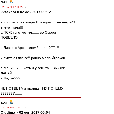
SAS
-
02 сен 2017 00:22
kvzakhar » 02 сен 2017 00:12
но согласись - вчера Франция..... её негры?!....
впечатлили!!!
а ПСЖ ты отметил....... во Эмери
ПОВЕЗЛО........
а Ливер с Арсеналом?.... 4 : 0////!!!!
и считают что всё равно мало Игроков....
а Манчини.... хоть и у зенита.... ДАВАЙ/
ДАВАЙ...
а Федун???......
НЕТ ОТВЕТА и правда - НУ ПОЧЕМУ
???????.......
SAS
-
02 сен 2017 00:16
Olddima » 02 сен 2017 00:04