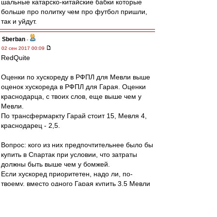
шальные катарско-китайские бабки которые
больше про политку чем про футбол пришли,
так и уйдут.
Sberban
-
02 сен 2017 00:09
RedQuite
Оценки по хускореду в РФПЛ для Мевли выше
оценок хускореда в РФПЛ для Гарая. Оценки
краснодарца, с твоих слов, еще выше чем у
Мевли.
По трансфермаркту Гарай стоит 15, Мевля 4,
краснодарец - 2,5.
Вопрос: кого из них предпочтительнее было бы
купить в Спартак при условии, что затраты
должны быть выше чем у бомжей.
Если хускоред приоритетен, надо ли, по-
твоему, вместо одного Гарая купить 3,5 Мевли
или 7 краснодарцев, чтобы не отстать по
затратам от бомжей.
Если 3.5 Мевли лучше одного Гарая, то что