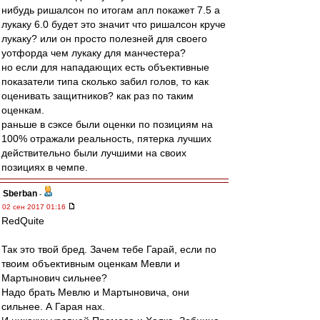
нибудь ришалсон по итогам апл покажет 7.5 а
лукаку 6.0 будет это значит что ришалсон круче
лукаку? или он просто полезней для своего
уотфорда чем лукаку для манчестера?
но если для нападающих есть объективные
показатели типа сколько забил голов, то как
оценивать защитников? как раз по таким
оценкам.
раньше в сэксе были оценки по позициям на
100% отражали реальность, пятерка лучших
действительно были лучшими на своих
позициях в чемпе.
Sberban
-
02 сен 2017 01:16
RedQuite
Так это твой бред. Зачем тебе Гарай, если по
твоим объективным оценкам Мевли и
Мартынович сильнее?
Надо брать Мевлю и Мартыновича, они
сильнее. А Гарая нах.