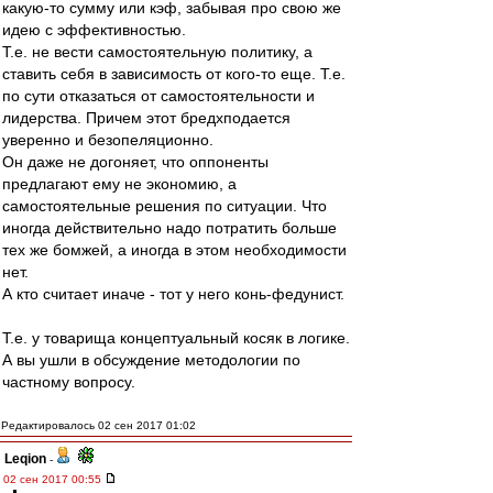
какую-то сумму или кэф, забывая про свою же
идею с эффективностью.
Т.е. не вести самостоятельную политику, а
ставить себя в зависимость от кого-то еще. Т.е.
по сути отказаться от самостоятельности и
лидерства. Причем этот бредхподается
уверенно и безопеляционно.
Он даже не догоняет, что оппоненты
предлагают ему не экономию, а
самостоятельные решения по ситуации. Что
иногда действительно надо потратить больше
тех же бомжей, а иногда в этом необходимости
нет.
А кто считает иначе - тот у него конь-федунист.
Т.е. у товарища концептуальный косяк в логике.
А вы ушли в обсуждение методологии по
частному вопросу.
Редактировалось 02 сен 2017 01:02
Leqion
-
02 сен 2017 00:55