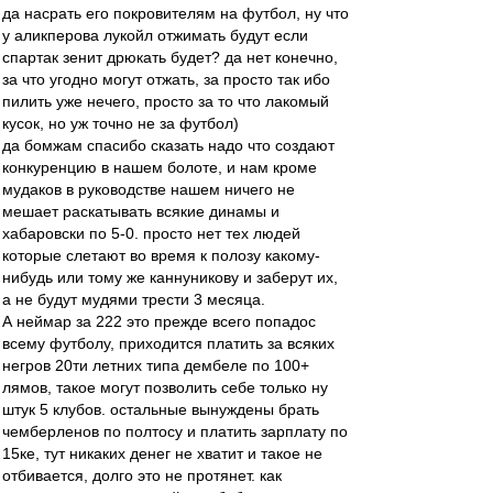
да насрать его покровителям на футбол, ну что
у аликперова лукойл отжимать будут если
спартак зенит дрюкать будет? да нет конечно,
за что угодно могут отжать, за просто так ибо
пилить уже нечего, просто за то что лакомый
кусок, но уж точно не за футбол)
да бомжам спасибо сказать надо что создают
конкуренцию в нашем болоте, и нам кроме
мудаков в руководстве нашем ничего не
мешает раскатывать всякие динамы и
хабаровски по 5-0. просто нет тех людей
которые слетают во время к полозу какому-
нибудь или тому же каннуникову и заберут их,
а не будут мудями трести 3 месяца.
А неймар за 222 это прежде всего попадос
всему футболу, приходится платить за всяких
негров 20ти летних типа дембеле по 100+
лямов, такое могут позволить себе только ну
штук 5 клубов. остальные вынуждены брать
чемберленов по полтосу и платить зарплату по
15ке, тут никаких денег не хватит и такое не
отбивается, долго это не протянет. как