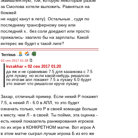
эквивалентную, той, которую некоторые разом
за Смолова хотели выложить. Равняться на
бомжей
не надо( канут в лету). Остальные , судя по
последнему трансферному окну или
последний х.. без соли доедают или просто
прижались- хватило бы на зарплаты. Какой
интерес же будет к такой лиге?
Terrious
-
02 сен 2017 01:38
kvzakhar » 02 сен 2017 01:20
да яж и не сравниваю 7.5 для казанкова с 7.5
для лукаку. но если какой-нибудь ришалсон
по итогам апл покажет 7.5 а лукаку 6.0 будет
это значит что ришалсон круче лукаку
Захар, отличный пример. Если некий Р покажет
7.5, а некий Л - 6.0 в АПЛ, то это будет
означать только, что Р в своей команде больше
к месту, чем Л - в своей. Ты пойми, эта оценка -
есть некий показатель ранжирования игроков
по их игре в КОНКРЕТНОМ матче. Вот игрок А
в этом матче сыграл лучше игрока Б из его же