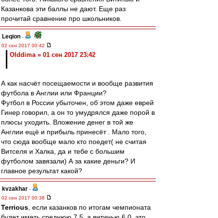
Казанкова эти баллы не дают. Еще раз
прочитай сравнение про школьников.
Leqion
-
02 сен 2017 00:42
Olddima » 01 сен 2017 23:42
А как насчёт посещаемости и вообще развития
футбола в Англии или Франции?
Футбол в России убыточен, об этом даже еврей
Гинер говорил, а он то умудрялся даже порой в
плюсы уходить. Вложение денег в той же
Англии ещё и прибыль принесёт . Мало того,
что сюда вообще мало кто поедет( не считая
Витселя и Халка, да и тебе с большим
футболом завязали) А за какие деньги? И
главное результат какой?
kvzakhar
-
02 сен 2017 00:38
Terrious
, если казанков по итогам чемпионата
будет иметь среднюю 7.5, а витинью 6.0, это