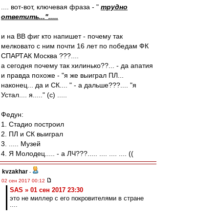
.... вот-вот, ключевая фраза - "
трудно
ответить...".....
и на ВВ фиг кто напишет - почему так
мелковато с ним почти 16 лет по победам ФК
СПАРТАК Москва ???....
а сегодня почему так хилинько??... - да апатия
и правда похоже - "я же выиграл ПЛ...
наконец... да и СК.... " - а дальше???.... "я
Устал.... я....." (c) .....
Федун:
1. Стадио построил
2. ПЛ и СК выиграл
3. ..... Музей
4. Я Молодец..... - а ЛЧ???..... .... .... .... ((
kvzakhar
-
02 сен 2017 00:12
SAS » 01 сен 2017 23:30
это не миллер с его покровителями в стране
....