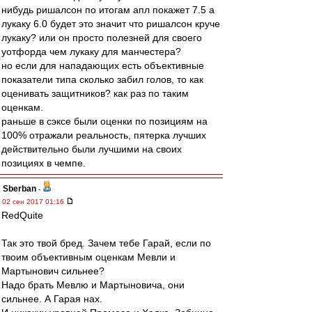
нибудь ришалсон по итогам апл покажет 7.5 а
лукаку 6.0 будет это значит что ришалсон круче
лукаку? или он просто полезней для своего
уотфорда чем лукаку для манчестера?
но если для нападающих есть объективные
показатели типа сколько забил голов, то как
оценивать защитников? как раз по таким
оценкам.
раньше в сэксе были оценки по позициям на
100% отражали реальность, пятерка лучших
действительно были лучшими на своих
позициях в чемпе.
Sberban
-
02 сен 2017 01:16
RedQuite
Так это твой бред. Зачем тебе Гарай, если по
твоим объективным оценкам Мевли и
Мартынович сильнее?
Надо брать Мевлю и Мартыновича, они
сильнее. А Гарая нах.