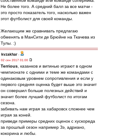
собственной команде или команде соперника.
Не более того. А средний балл за все матчи -
это просто показатель того, насколько важен
этот футболист для своей команды.
Желающим же сравнивать предлагаю
обменять в МанСити де Брюйне на Ткачева из
Тулы. :)
kvzakhar
-
02 сен 2017 01:00
Terrious
, казанков и витинью играют в одном
чемпионате с одними и теме же командами с
одинаковым уровнем сопротивления и если у
первого средняя оценка будет выше это значит
он совершил больше полезных действий и
значит более лучший футболист по итогам
сезона.
забивать нам играя за хабаровск сложнее чем
играя за коней.
приведи примеры средних оценок с хускореда
за прошлый сезон например Зэ, адриано,
кокорина и любы.