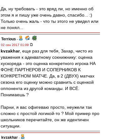
Да, ну требовать - это вряд ли, но именно об
этом я и пишу уже очень давно, спасибо... :)
Только очень жаль - что ты этого не увидел или
не понял...
Terrious
-
02 сен 2017 01:09
kvzakhar
, еще раз для тебя, Захар, чисто из
уважения к адекватному сокнижнику: оценка
хускореда - это оценка конкретного игрока НА
ФОНЕ ПАРТНЕРОВ И СОПЕРНИКОВ К
КОНКРЕТНОМ МАТЧЕ. Да, в 2 (ДВУХ) матчах
сезона его оценку можно сравнить с оценкой
оппонента из другой команды. И ВСЁ.
Понимаешь ?
Парни, я вас офигеваю просто, неужели так
сложно с простой логикой-то ? Мой пример про
школьников перечитайте, он же идентичен
ситуации.
kvzakhar
-