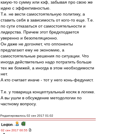
какую-то сумму или кэф, забывая про свою же
идею с эффективностью.
Т.е. не вести самостоятельную политику, а
ставить себя в зависимость от кого-то еще. Т.е.
по сути отказаться от самостоятельности и
лидерства. Причем этот бредхподается
уверенно и безопеляционно.
Он даже не догоняет, что оппоненты
предлагают ему не экономию, а
самостоятельные решения по ситуации. Что
иногда действительно надо потратить больше
тех же бомжей, а иногда в этом необходимости
нет.
А кто считает иначе - тот у него конь-федунист.
Т.е. у товарища концептуальный косяк в логике.
А вы ушли в обсуждение методологии по
частному вопросу.
Редактировалось 02 сен 2017 01:02
Leqion
-
02 сен 2017 00:55