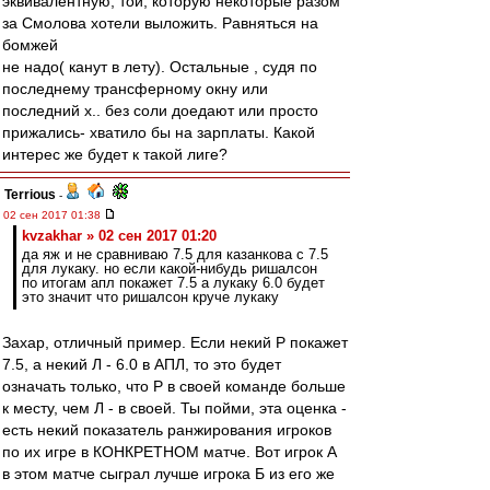
эквивалентную, той, которую некоторые разом
за Смолова хотели выложить. Равняться на
бомжей
не надо( канут в лету). Остальные , судя по
последнему трансферному окну или
последний х.. без соли доедают или просто
прижались- хватило бы на зарплаты. Какой
интерес же будет к такой лиге?
Terrious
-
02 сен 2017 01:38
kvzakhar » 02 сен 2017 01:20
да яж и не сравниваю 7.5 для казанкова с 7.5
для лукаку. но если какой-нибудь ришалсон
по итогам апл покажет 7.5 а лукаку 6.0 будет
это значит что ришалсон круче лукаку
Захар, отличный пример. Если некий Р покажет
7.5, а некий Л - 6.0 в АПЛ, то это будет
означать только, что Р в своей команде больше
к месту, чем Л - в своей. Ты пойми, эта оценка -
есть некий показатель ранжирования игроков
по их игре в КОНКРЕТНОМ матче. Вот игрок А
в этом матче сыграл лучше игрока Б из его же