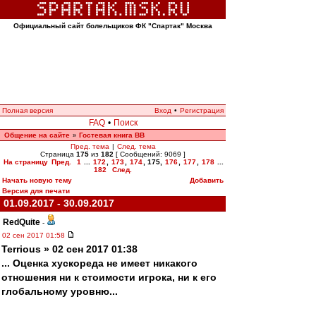
Официальный сайт болельщиков ФК "Спартак" Москва
Полная версия
Вход
•
Регистрация
FAQ
•
Поиск
Общение на сайте
Гостевая книга ВВ
»
Пред. тема
|
След. тема
Страница
175
из
182
[ Сообщений: 9069 ]
На страницу
Пред.
1
...
172
,
173
,
174
,
175
,
176
,
177
,
178
...
182
След.
Начать новую тему
Добавить
Версия для печати
01.09.2017 - 30.09.2017
RedQuite
-
02 сен 2017 01:58
Terrious » 02 сен 2017 01:38
... Оценка хускореда не имеет никакого
отношения ни к стоимости игрока, ни к его
глобальному уровню...