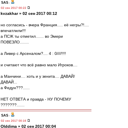
SAS
-
02 сен 2017 00:22
kvzakhar » 02 сен 2017 00:12
но согласись - вчера Франция..... её негры?!....
впечатлили!!!
а ПСЖ ты отметил....... во Эмери
ПОВЕЗЛО........
а Ливер с Арсеналом?.... 4 : 0////!!!!
и считают что всё равно мало Игроков....
а Манчини.... хоть и у зенита.... ДАВАЙ/
ДАВАЙ...
а Федун???......
НЕТ ОТВЕТА и правда - НУ ПОЧЕМУ
???????.......
SAS
-
02 сен 2017 00:16
Olddima » 02 сен 2017 00:04