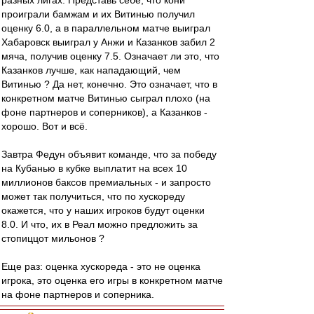
разных лигах. Представь себе, что кони
проиграли бамжам и их Витинью получил
оценку 6.0, а в параллельном матче выиграл
Хабаровск выиграл у Анжи и Казанков забил 2
мяча, получив оценку 7.5. Означает ли это, что
Казанков лучше, как нападающий, чем
Витинью ? Да нет, конечно. Это означает, что в
конкретном матче Витинью сыграл плохо (на
фоне партнеров и соперников), а Казанков -
хорошо. Вот и всё.
Завтра Федун объявит команде, что за победу
на Кубанью в кубке выплатит на всех 10
миллионов баксов премиальных - и запросто
может так получиться, что по хускореду
окажется, что у наших игроков будут оценки
8.0. И что, их в Реал можно предложить за
стопиццот мильонов ?
Еще раз: оценка хускореда - это не оценка
игрока, это оценка его игры в конкретном матче
на фоне партнеров и соперника.