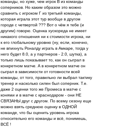
команды, но хуже, чем игрок В из команды
соперников. Но каким образом это можно
сравнить с игроком Г из третьей команды,
которая играла этот тур вообще в другом
городе с четвертой ??? Вот о чём я тебе (и
другим) говорю. Оценка хускореда не имеет
никакого отношения ни к стоимости игрока, ни
к его глобальному уровню (ну, если, конечно,
не впихнуть Роналду играть в Амкаре, тогда у
него будет 8.0, а у партнеров - 2.0, шутка), а
только лишь показывает то, как он сыграл в
конкретном матче. А в конкретном матче он
сыграл в зависимости от готовности всей
команды, от того, правильно ли выбрал тактику
тренер и насколько силен был соперник. Т.е.
даже 2 оценки того же Промеса в матче с
конями и в матче с краснодаром - они НЕ
СВЯЗАНЫ друг с другом. По всему сезону еще
можно взять среднюю оценку в ОДНОЙ
команде, что бы оценить уровень игрока
относительно его команды и всё, понимешь,
ВСЁ !