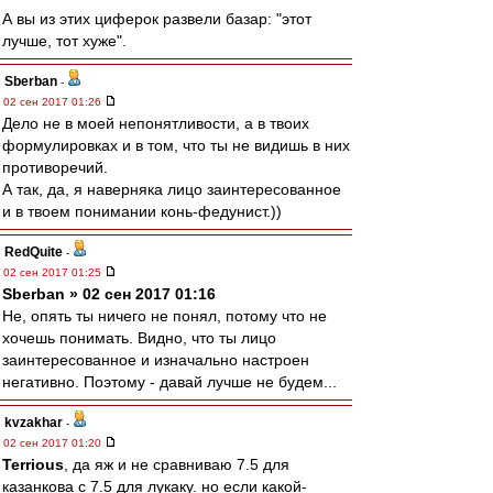
А вы из этих циферок развели базар: "этот
лучше, тот хуже".
Sberban
-
02 сен 2017 01:26
Дело не в моей непонятливости, а в твоих
формулировках и в том, что ты не видишь в них
противоречий.
А так, да, я наверняка лицо заинтересованное
и в твоем понимании конь-федунист.))
RedQuite
-
02 сен 2017 01:25
Sberban » 02 сен 2017 01:16
Не, опять ты ничего не понял, потому что не
хочешь понимать. Видно, что ты лицо
заинтересованное и изначально настроен
негативно. Поэтому - давай лучше не будем...
kvzakhar
-
02 сен 2017 01:20
Terrious
, да яж и не сравниваю 7.5 для
казанкова с 7.5 для лукаку. но если какой-