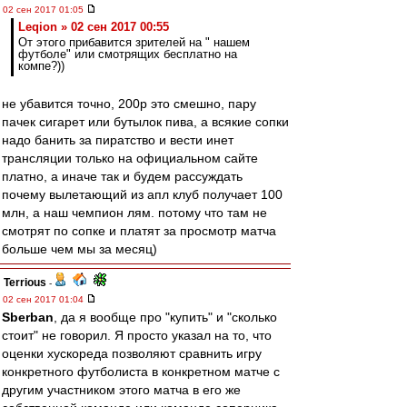
02 сен 2017 01:05
Leqion » 02 сен 2017 00:55
От этого прибавится зрителей на " нашем
футболе" или смотрящих бесплатно на
компе?))
не убавится точно, 200р это смешно, пару
пачек сигарет или бутылок пива, а всякие сопки
надо банить за пиратство и вести инет
трансляции только на официальном сайте
платно, а иначе так и будем рассуждать
почему вылетающий из апл клуб получает 100
млн, а наш чемпион лям. потому что там не
смотрят по сопке и платят за просмотр матча
больше чем мы за месяц)
Terrious
-
02 сен 2017 01:04
Sberban
, да я вообще про "купить" и "сколько
стоит" не говорил. Я просто указал на то, что
оценки хускореда позволяют сравнить игру
конкретного футболиста в конкретном матче с
другим участником этого матча в его же