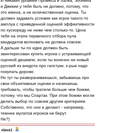
И никаких уровней Промеса и Халка, Зобнина
и Джикии у тебя быть не должно, потому, что
это имена, а не количественная оценка. Ты
должен задавать условие как игрок такого-то
амплуа с приведенной оценкой эффективности
по хускореду не ниже чем столько-то. Цена
тебя на этапе первичного отбора пула
кандидатов волновать не должна совсем.
А дальше ты по идее должен быть
заинтересован купить игрока с устраивающей
оценкой дешевле, если ты конечно не новый
русский из анкдота про галстуки, к-рые надо
покупать дороже.
Но тут ты разворачиваешься, забываешь про
свои объективные оценки и начинаешь
требовать, чтобы тратили больше чем бомжи,
потому, что мы Спартак. При этом бомжи могли
делать выбор по совсем другим критериям.
Собственно, что они и делают - например,
темнее мулатов игроков не берут.
Не?)
slava1
-