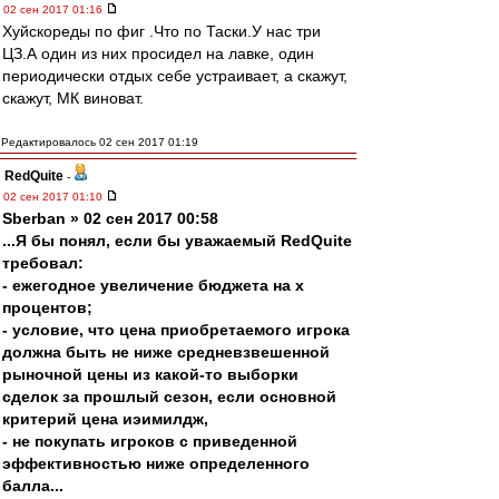
02 сен 2017 01:16
Хуйскореды по фиг .Что по Таски.У нас три
ЦЗ.А один из них просидел на лавке, один
периодически отдых себе устраивает, а скажут,
скажут, МК виноват.
Редактировалось 02 сен 2017 01:19
RedQuite
-
02 сен 2017 01:10
Sberban » 02 сен 2017 00:58
...Я бы понял, если бы уважаемый RedQuite
требовал:
- ежегодное увеличение бюджета на х
процентов;
- условие, что цена приобретаемого игрока
должна быть не ниже средневзвешенной
рыночной цены из какой-то выборки
сделок за прошлый сезон, если основной
критерий цена иэимилдж,
- не покупать игроков с приведенной
эффективностью ниже определенного
балла...