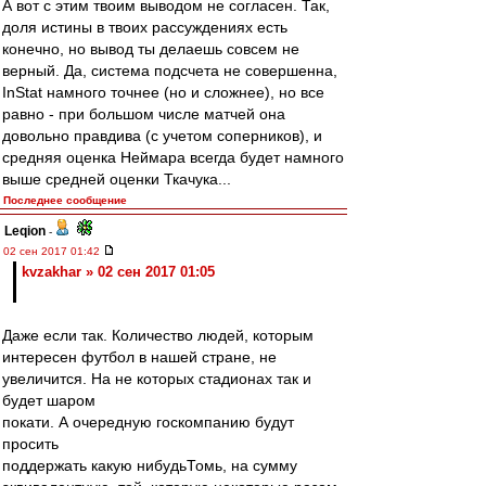
А вот с этим твоим выводом не согласен. Так,
доля истины в твоих рассуждениях есть
конечно, но вывод ты делаешь совсем не
верный. Да, система подсчета не совершенна,
InStаt намного точнее (но и сложнее), но все
равно - при большом числе матчей она
довольно правдива (с учетом соперников), и
средняя оценка Неймара всегда будет намного
выше средней оценки Ткачука...
Последнее сообщение
Leqion
-
02 сен 2017 01:42
kvzakhar » 02 сен 2017 01:05
Даже если так. Количество людей, которым
интересен футбол в нашей стране, не
увеличится. На не которых стадионах так и
будет шаром
покати. А очередную госкомпанию будут
просить
поддержать какую нибудьТомь, на сумму