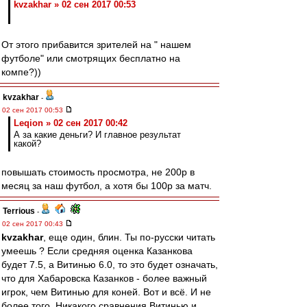
kvzakhar » 02 сен 2017 00:53
От этого прибавится зрителей на " нашем
футболе" или смотрящих бесплатно на
компе?))
kvzakhar
-
02 сен 2017 00:53
Leqion » 02 сен 2017 00:42
А за какие деньги? И главное результат
какой?
повышать стоимость просмотра, не 200р в
месяц за наш футбол, а хотя бы 100р за матч.
Terrious
-
02 сен 2017 00:43
kvzakhar
, еще один, блин. Ты по-русски читать
умеешь ? Если средняя оценка Казанкова
будет 7.5, а Витинью 6.0, то это будет означать,
что для Хабаровска Казанков - более важный
игрок, чем Витинью для коней. Вот и всё. И не
более того. Никакого сравнения Витинью и