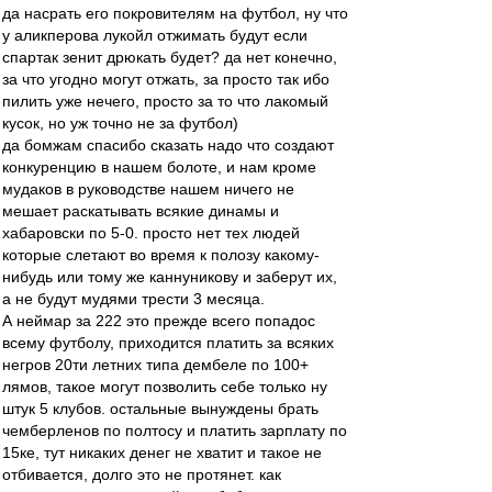
да насрать его покровителям на футбол, ну что
у аликперова лукойл отжимать будут если
спартак зенит дрюкать будет? да нет конечно,
за что угодно могут отжать, за просто так ибо
пилить уже нечего, просто за то что лакомый
кусок, но уж точно не за футбол)
да бомжам спасибо сказать надо что создают
конкуренцию в нашем болоте, и нам кроме
мудаков в руководстве нашем ничего не
мешает раскатывать всякие динамы и
хабаровски по 5-0. просто нет тех людей
которые слетают во время к полозу какому-
нибудь или тому же каннуникову и заберут их,
а не будут мудями трести 3 месяца.
А неймар за 222 это прежде всего попадос
всему футболу, приходится платить за всяких
негров 20ти летних типа дембеле по 100+
лямов, такое могут позволить себе только ну
штук 5 клубов. остальные вынуждены брать
чемберленов по полтосу и платить зарплату по
15ке, тут никаких денег не хватит и такое не
отбивается, долго это не протянет. как