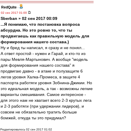
RedQuite
-
02 сен 2017 01:00
Sberban » 02 сен 2017 00:09
...Я понимаю, что постановка вопроса
абсурдна. Но это ровно то, что ты
продвигаешь как правильную модель для
формирования нашего состава.)
Ну и бред ты написал, я сразу и не понял...
А ответ простой - нужен и Гарай, и кто-то из
пары Мевля-Мартынович. А вообще "модель
для формирования нашего состава" я
продвигаю давно - в атаке и полузащите 6
легов уровня Халка-Промеса, в защите 4
паспорта работяги уровня Зобнина-Джикии. Но
это идеальная модель, а так - возможны легкие
варианты смешивания. Самое интересное -
для этого нам не хватает всего 2-3 крутых лега
и 2-3 работяги (при удержании лидеров), и
совсем не обязательно тратить больше
бомжей, откуда ты это придумал?
Редактировалось 02 сен 2017 01:02