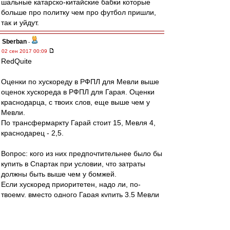
шальные катарско-китайские бабки которые
больше про политку чем про футбол пришли,
так и уйдут.
Sberban
-
02 сен 2017 00:09
RedQuite
Оценки по хускореду в РФПЛ для Мевли выше
оценок хускореда в РФПЛ для Гарая. Оценки
краснодарца, с твоих слов, еще выше чем у
Мевли.
По трансфермаркту Гарай стоит 15, Мевля 4,
краснодарец - 2,5.
Вопрос: кого из них предпочтительнее было бы
купить в Спартак при условии, что затраты
должны быть выше чем у бомжей.
Если хускоред приоритетен, надо ли, по-
твоему, вместо одного Гарая купить 3,5 Мевли
или 7 краснодарцев, чтобы не отстать по
затратам от бомжей.
Если 3.5 Мевли лучше одного Гарая, то что