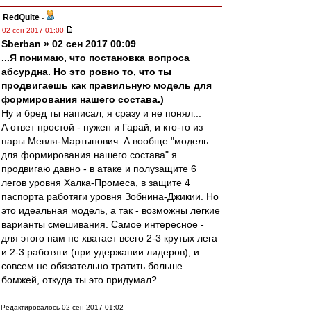
RedQuite
-
02 сен 2017 01:00
Sberban » 02 сен 2017 00:09
...Я понимаю, что постановка вопроса
абсурдна. Но это ровно то, что ты
продвигаешь как правильную модель для
формирования нашего состава.)
Ну и бред ты написал, я сразу и не понял...
А ответ простой - нужен и Гарай, и кто-то из
пары Мевля-Мартынович. А вообще "модель
для формирования нашего состава" я
продвигаю давно - в атаке и полузащите 6
легов уровня Халка-Промеса, в защите 4
паспорта работяги уровня Зобнина-Джикии. Но
это идеальная модель, а так - возможны легкие
варианты смешивания. Самое интересное -
для этого нам не хватает всего 2-3 крутых лега
и 2-3 работяги (при удержании лидеров), и
совсем не обязательно тратить больше
бомжей, откуда ты это придумал?
Редактировалось 02 сен 2017 01:02