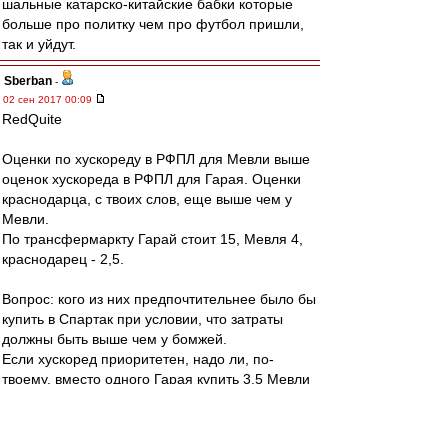
шальные катарско-китайские бабки которые
больше про политку чем про футбол пришли,
так и уйдут.
Sberban
-
02 сен 2017 00:09
RedQuite
Оценки по хускореду в РФПЛ для Мевли выше
оценок хускореда в РФПЛ для Гарая. Оценки
краснодарца, с твоих слов, еще выше чем у
Мевли.
По трансфермаркту Гарай стоит 15, Мевля 4,
краснодарец - 2,5.
Вопрос: кого из них предпочтительнее было бы
купить в Спартак при условии, что затраты
должны быть выше чем у бомжей.
Если хускоред приоритетен, надо ли, по-
твоему, вместо одного Гарая купить 3,5 Мевли
или 7 краснодарцев, чтобы не отстать по
затратам от бомжей.
Если 3.5 Мевли лучше одного Гарая, то что