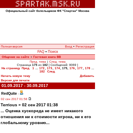
Официальный сайт болельщиков ФК "Спартак" Москва
Полная версия
Вход
•
Регистрация
FAQ
•
Поиск
Общение на сайте
Гостевая книга ВВ
»
Пред. тема
|
След. тема
Страница
175
из
182
[ Сообщений: 9069 ]
На страницу
Пред.
1
...
172
,
173
,
174
,
175
,
176
,
177
,
178
...
182
След.
Начать новую тему
Добавить
Версия для печати
01.09.2017 - 30.09.2017
RedQuite
-
02 сен 2017 01:58
Terrious » 02 сен 2017 01:38
... Оценка хускореда не имеет никакого
отношения ни к стоимости игрока, ни к его
глобальному уровню...