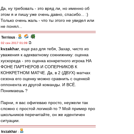
Да, ну требовать - это вряд ли, но именно об
этом я и пишу уже очень давно, спасибо... :)
Только очень жаль - что ты этого не увидел или
не понял...
Terrious
-
02 сен 2017 01:09
kvzakhar
, еще раз для тебя, Захар, чисто из
уважения к адекватному сокнижнику: оценка
хускореда - это оценка конкретного игрока НА
ФОНЕ ПАРТНЕРОВ И СОПЕРНИКОВ К
КОНКРЕТНОМ МАТЧЕ. Да, в 2 (ДВУХ) матчах
сезона его оценку можно сравнить с оценкой
оппонента из другой команды. И ВСЁ.
Понимаешь ?
Парни, я вас офигеваю просто, неужели так
сложно с простой логикой-то ? Мой пример про
школьников перечитайте, он же идентичен
ситуации.
kvzakhar
-