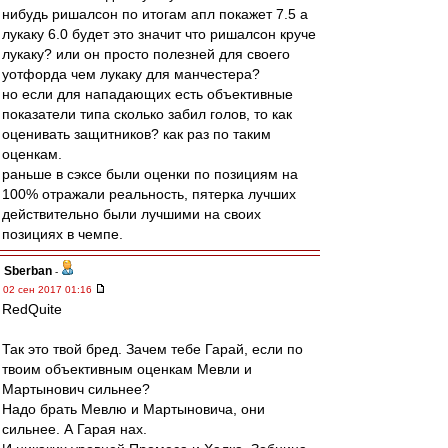
нибудь ришалсон по итогам апл покажет 7.5 а
лукаку 6.0 будет это значит что ришалсон круче
лукаку? или он просто полезней для своего
уотфорда чем лукаку для манчестера?
но если для нападающих есть объективные
показатели типа сколько забил голов, то как
оценивать защитников? как раз по таким
оценкам.
раньше в сэксе были оценки по позициям на
100% отражали реальность, пятерка лучших
действительно были лучшими на своих
позициях в чемпе.
Sberban
-
02 сен 2017 01:16
RedQuite
Так это твой бред. Зачем тебе Гарай, если по
твоим объективным оценкам Мевли и
Мартынович сильнее?
Надо брать Мевлю и Мартыновича, они
сильнее. А Гарая нах.