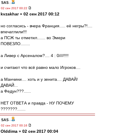
SAS
-
02 сен 2017 00:22
kvzakhar » 02 сен 2017 00:12
но согласись - вчера Франция..... её негры?!....
впечатлили!!!
а ПСЖ ты отметил....... во Эмери
ПОВЕЗЛО........
а Ливер с Арсеналом?.... 4 : 0////!!!!
и считают что всё равно мало Игроков....
а Манчини.... хоть и у зенита.... ДАВАЙ/
ДАВАЙ...
а Федун???......
НЕТ ОТВЕТА и правда - НУ ПОЧЕМУ
???????.......
SAS
-
02 сен 2017 00:16
Olddima » 02 сен 2017 00:04