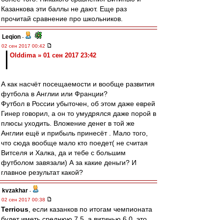
Казанкова эти баллы не дают. Еще раз
прочитай сравнение про школьников.
Leqion
-
02 сен 2017 00:42
Olddima » 01 сен 2017 23:42
А как насчёт посещаемости и вообще развития
футбола в Англии или Франции?
Футбол в России убыточен, об этом даже еврей
Гинер говорил, а он то умудрялся даже порой в
плюсы уходить. Вложение денег в той же
Англии ещё и прибыль принесёт . Мало того,
что сюда вообще мало кто поедет( не считая
Витселя и Халка, да и тебе с большим
футболом завязали) А за какие деньги? И
главное результат какой?
kvzakhar
-
02 сен 2017 00:38
Terrious
, если казанков по итогам чемпионата
будет иметь среднюю 7.5, а витинью 6.0, это