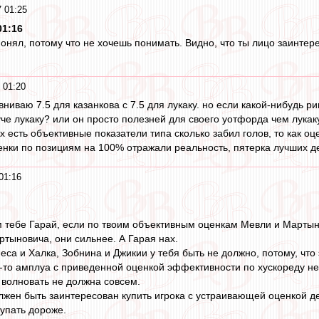
 01:25
01:16
понял, потому что не хочешь понимать. Видно, что ты лицо заинтер
 01:20
авниваю 7.5 для казанкова с 7.5 для лукаку. но если какой-нибудь р
уче лукаку? или он просто полезней для своего уотфорда чем лука
есть объективные показатели типа сколько забил голов, то как оц
енки по позициям на 100% отражали реальность, пятерка лучших д
01:16
ем тебе Гарай, если по твоим объективным оценкам Мевли и Марты
тыновича, они сильнее. А Гарая нах.
са и Халка, Зобнина и Джикии у тебя быть не должно, потому, что
го-то амплуа с приведенной оценкой эффективности по хускореду не
 волновать не должна совсем.
лжен быть заинтересован купить игрока с устраивающей оценкой де
купать дороже.