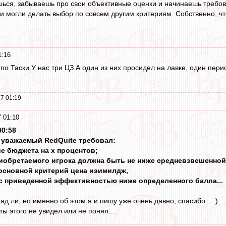
шься, забываешь про свои объективные оценки и начинаешь требов
и могли делать выбор по совсем другим критериям. Собственно, чт
1:16
по Таски.У нас три ЦЗ.А один из них просидел на лавке, один перио
7 01:19
 01:10
00:58
ы уважаемый RedQuite требовал:
ие бюджета на х процентов;
приобретаемого игрока должна быть не ниже средневзвешенной
основной критерий цена иэимилдж,
в с приведенной эффективностью ниже определенного балла...
ряд ли, но именно об этом я и пишу уже очень давно, спасибо... :)
ты этого не увидел или не понял...