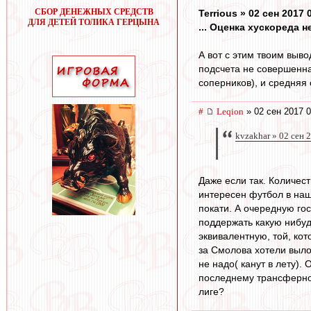
СБОР ДЕНЕЖНЫХ СРЕДСТВ
Terrious » 02 сен 2017 
ДЛЯ ДЕТЕЙ ТОЛИКА ГЕРЦЫНА
... Оценка хускореда 
А вот с этим твоим выво
подсчета не совершенна,
соперников), и средняя
#
Leqion
» 02 сен 2017 0
kvzakhar » 02 сен 
Даже если так. Количес
интересен футбол в наш
покати. А очередную го
поддержать какую нибуд
эквивалентную, той, ко
за Смолова хотели выло
не надо( канут в лету). 
последнему трансферном
лиге?