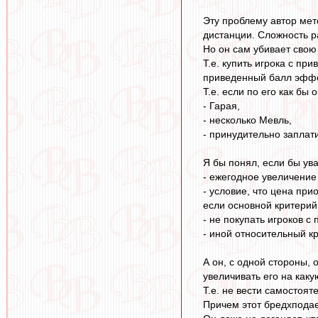
Эту проблему автор мето
дистанции. Сложность р
Но он сам убивает свою 
Т.е. купить игрока с пр
приведенный балл эффе
Т.е. если по его как бы
- Гарая,
- несколько Мевль,
- принудительно заплат
Я бы понял, если бы ув
- ежегодное увеличение
- условие, что цена пр
если основной критерий
- не покупать игроков 
- иной относительный к
А он, с одной стороны, 
увеличивать его на как
Т.е. не вести самостоят
Причем этот бредхподае