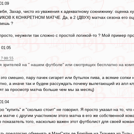
01:09
тебя, Захар, чисто из уважения к адекватному сокнижнику: оценка 
В К КОНКРЕТНОМ МАТЧЕ. Да, в 2 (ДВУХ) матчах сезона его оцен
аешь ?
просто, неужели так сложно с простой логикой-то ? Мой пример пр
 01:05
17 00:55
ся зрителей на " нашем футболе" или смотрящих бесплатно на комп
 это смешно, пару пачек сигарет или бутылок пива, а всякие сопки 
но, а иначе так и будем рассуждать почему вылетающий из апл кл
тят за просмотр матча больше чем мы за месяц)
01:04
ро "купить" и "сколько стоит" не говорил. Я просто указал на то, ч
м матче с другим участником этого матча в его же собственной ком
то показатель того, насколько важен этот футболист для своей кома
ь предлагаю обменять в МанСити де Брюйне на Ткачева из Тулы. 