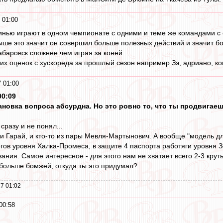
 01:00
итинью играют в одном чемпионате с одними и теме же командами с
ыше это значит он совершил больше полезных действий и значит б
абаровск сложнее чем играя за коней.
х оценок с хускореда за прошлый сезон например Зэ, адриано, ко
 01:00
00:09
становка вопроса абсурдна. Но это ровно то, что ты продвиг
сразу и не понял...
н и Гарай, и кто-то из пары Мевля-Мартынович. А вообще "модель 
егов уровня Халка-Промеса, в защите 4 паспорта работяги уровня 
ния. Самое интересное - для этого нам не хватает всего 2-3 круты
 больше бомжей, откуда ты это придумал?
7 01:02
00:58