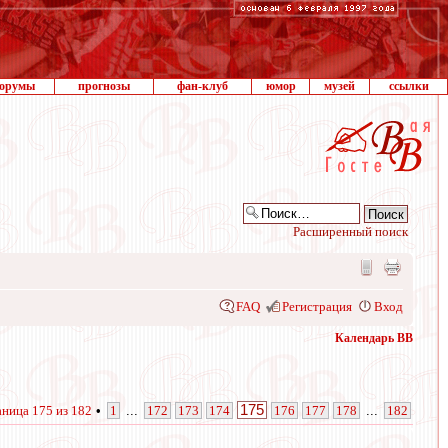
орумы
прогнозы
фан-клуб
юмор
музей
ссылки
Расширенный поиск
FAQ
Регистрация
Вход
Календарь ВВ
175
аница
175
из
182
•
1
...
172
173
174
176
177
178
...
182