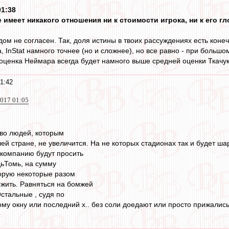
01:38
не имеет никакого отношения ни к стоимости игрока, ни к его г
дом не согласен. Так, доля истины в твоих рассуждениях есть коне
 InStаt намного точнее (но и сложнее), но все равно - при больш
 оценка Неймара всегда будет намного выше средней оценки Ткачука
1:42
2017 01:05
тво людей, которым
ей стране, не увеличится. На не которых стадионах так и будет ш
скомпанию будут просить
ьТомь, на сумму
торую некоторые разом
жить. Равняться на бомжей
Остальные , судя по
у окну или последний х.. без соли доедают или просто прижались-