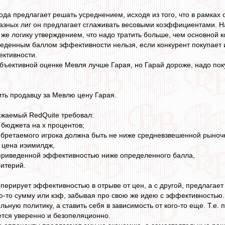
да предлагает решать усреднением, исходя из того, что в рамках 
азных лиг он предлагает сглаживать весовыми коэффициентами. На
же логику утверждением, что надо тратить больше, чем основной к
иведенным баллом эффективности нельзя, если конкурент покупает и
ктивности.
 объективной оценке Мевля лучше Гарая, но Гарай дороже, надо пок
ить продавцу за Мевлю цену Гарая.
ажаемый RedQuite требовал:
 бюджета на х процентов;
иобретаемого игрока должна быть не ниже средневзвешенной рыночн
 цена иэимилдж,
с приведенной эффективностью ниже определенного балла,
ритерий.
оперирует эффективностью в отрыве от цен, а с другой, предлагает
ую-то сумму или кэф, забывая про свою же идею с эффективностью.
ельную политику, а ставить себя в зависимость от кого-то еще. Т.е. 
тся уверенно и безопеляционно.