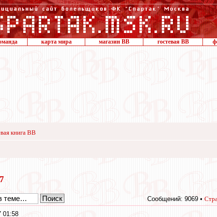
оманда
карта мира
магазин ВВ
гостевая ВВ
ф
вая книга ВВ
17
Сообщений: 9069 •
Стр
 01:58