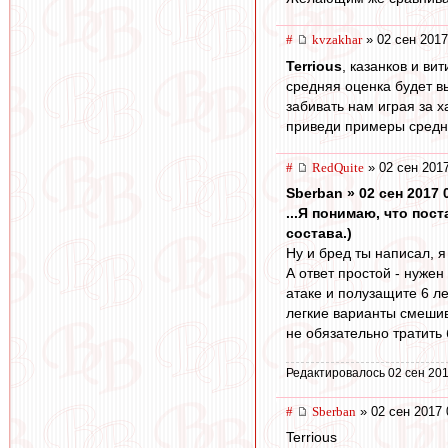
#
kvzakhar
» 02 сен 2017
Terrious
, казанков и в
средняя оценка будет в
забивать нам играя за х
приведи примеры средни
#
RedQuite
» 02 сен 2017
Sberban » 02 сен 2017 
...Я понимаю, что по
состава.)
Ну и бред ты написал, я 
А ответ простой - нуже
атаке и полузащите 6 л
легкие варианты смешива
не обязательно тратить
Редактировалось 02 сен 201
#
Sberban
» 02 сен 2017 
Terrious