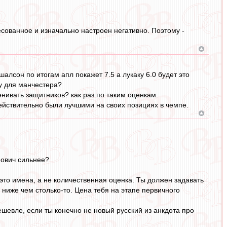
есованное и изначально настроен негативно. Поэтому -
ишалсон по итогам апл покажет 7.5 а лукаку 6.0 будет это
ку для манчестера?
енивать защитников? как раз по таким оценкам.
ействительно были лучшими на своих позициях в чемпе.
нович сильнее?
 это имена, а не количественная оценка. Ты должен задавать
 ниже чем столько-то. Цена тебя на этапе первичного
шевле, если ты конечно не новый русский из анкдота про