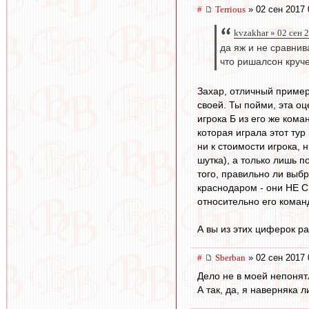
#
Terrious
» 02 сен 2017 
kvzakhar » 02 сен 
да яж и не сравнив
что ришалсон круче
Захар, отличный пример. 
своей. Ты пойми, эта о
игрока Б из его же кома
которая играла этот тур
ни к стоимости игрока, н
шутка), а только лишь п
того, правильно ли выбр
краснодаром - они НЕ С
относительно его коман
А вы из этих циферок раз
#
Sberban
» 02 сен 2017 
Дело не в моей непонятл
А так, да, я наверняка 