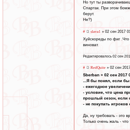
Но тут ты разворачивае
Спартак. При этом бомж
берут.
Не?)
#
slava1
» 02 сен 2017 0
Хуйскореды по фиг .Что 
виноват.
Редактировалось 02 сен 201
#
RedQuite
» 02 сен 2017
Sberban » 02 сен 2017 
...Я бы понял, если б
- ежегодное увеличен
- условие, что цена 
прошлый сезон, если 
- не покупать игроко
Да, ну требовать - это в
Только очень жаль - что 