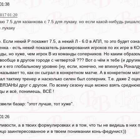
01:38
2017 01:20
аю 7.5 для казанкова с 7.5 для лукаку. но если какой-нибудь ришалс
 лукаку
Если некий Р покажет 7.5, а некий Л - 6.0 в АПЛ, то это будет озна
ценка - есть некий показатель ранжирования игроков по их игре в 
нды, но хуже, чем игрок В из команды соперников. Но каким образо
 вообще в другом городе с четвертой ??? Вот о чём я тебе (и друг
и к его глобальному уровню (ну, если, конечно, не впихнуть Роналду 
оказывает то, как он сыграл в конкретном матче. А в конкретном ма
ал тактику тренер и насколько силен был соперник. Т.е. даже 2 оце
ВЯЗАНЫ друг с другом. По всему сезону еще можно взять среднюю
ды и всё, понимешь, ВСЁ !
вели базар: "этот лучше, тот хуже".
01:26
ивости, а в твоих формулировках и в том, что ты не видишь в них 
лицо заинтересованное и в твоем понимании конь-федунист.))