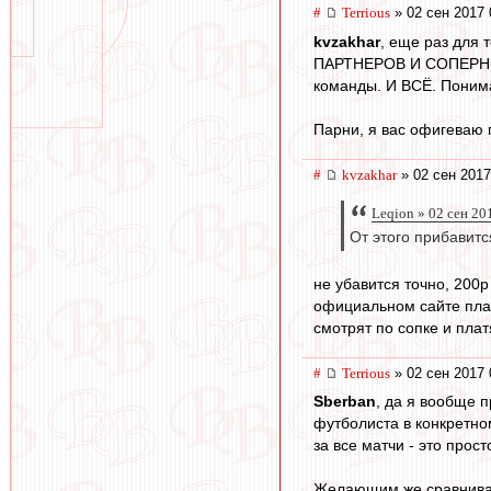
#
Terrious
» 02 сен 2017 
kvzakhar
, еще раз для 
ПАРТНЕРОВ И СОПЕРНИКО
команды. И ВСЁ. Поним
Парни, я вас офигеваю 
#
kvzakhar
» 02 сен 2017
Leqion » 02 сен 20
От этого прибавит
не убавится точно, 200р
официальном сайте плат
смотрят по сопке и пла
#
Terrious
» 02 сен 2017 
Sberban
, да я вообще п
футболиста в конкретно
за все матчи - это прос
Желающим же сравниват