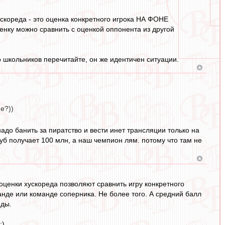
хускореда - это оценка конкретного игрока НА ФОНЕ
ку можно сравнить с оценкой оппонента из другой
о школьников перечитайте, он же идентичен ситуации.
е?))
надо банить за пиратство и вести инет трансляции только на
уб получает 100 млн, а наш чемпион лям. потому что там не
то оценки хускореда позволяют сравнить игру конкретного
анде или команде соперника. Не более того. А средний балл
нды.
:)