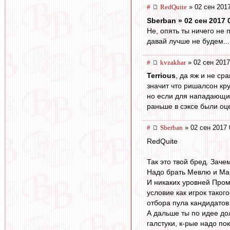
#
RedQuite
» 02 сен 2017
Sberban » 02 сен 2017 
Не, опять ты ничего не 
давай лучше не будем...
#
kvzakhar
» 02 сен 2017
Terrious
, да яж и не ср
значит что ришалсон кр
но если для нападающих 
раньше в сэксе были оц
#
Sberban
» 02 сен 2017 
RedQuite
Так это твой бред. Зач
Надо брать Мевлю и Мар
И никаких уровней Проме
условие как игрок тако
отбора пула кандидатов
А дальше ты по идее до
галстуки, к-рые надо по