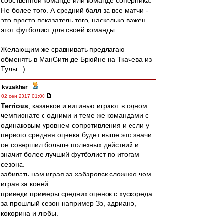
собственной команде или команде соперника.
Не более того. А средний балл за все матчи -
это просто показатель того, насколько важен
этот футболист для своей команды.
Желающим же сравнивать предлагаю
обменять в МанСити де Брюйне на Ткачева из
Тулы. :)
kvzakhar
-
02 сен 2017 01:00
Terrious
, казанков и витинью играют в одном
чемпионате с одними и теме же командами с
одинаковым уровнем сопротивления и если у
первого средняя оценка будет выше это значит
он совершил больше полезных действий и
значит более лучший футболист по итогам
сезона.
забивать нам играя за хабаровск сложнее чем
играя за коней.
приведи примеры средних оценок с хускореда
за прошлый сезон например Зэ, адриано,
кокорина и любы.