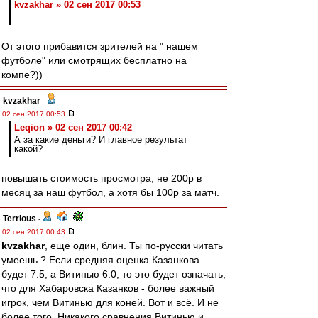
kvzakhar » 02 сен 2017 00:53
От этого прибавится зрителей на " нашем
футболе" или смотрящих бесплатно на
компе?))
kvzakhar
-
02 сен 2017 00:53
Leqion » 02 сен 2017 00:42
А за какие деньги? И главное результат
какой?
повышать стоимость просмотра, не 200р в
месяц за наш футбол, а хотя бы 100р за матч.
Terrious
-
02 сен 2017 00:43
kvzakhar
, еще один, блин. Ты по-русски читать
умеешь ? Если средняя оценка Казанкова
будет 7.5, а Витинью 6.0, то это будет означать,
что для Хабаровска Казанков - более важный
игрок, чем Витинью для коней. Вот и всё. И не
более того. Никакого сравнения Витинью и