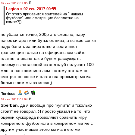
02 сен 2017 01:05
Leqion » 02 сен 2017 00:55
От этого прибавится зрителей на " нашем
футболе" или смотрящих бесплатно на
компе?))
не убавится точно, 200р это смешно, пару
пачек сигарет или бутылок пива, а всякие сопки
надо банить за пиратство и вести инет
трансляции только на официальном сайте
платно, а иначе так и будем рассуждать
почему вылетающий из апл клуб получает 100
млн, а наш чемпион лям. потому что там не
смотрят по сопке и платят за просмотр матча
больше чем мы за месяц)
Terrious
-
02 сен 2017 01:04
Sberban
, да я вообще про "купить" и "сколько
стоит" не говорил. Я просто указал на то, что
оценки хускореда позволяют сравнить игру
конкретного футболиста в конкретном матче с
другим участником этого матча в его же