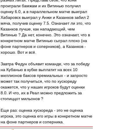
разных лигах. Представь себе, что кони
проиграли бамжам и их Витинью получил
оценку 6.0, а в параллельном матче выиграл
Хабаровск выиграл у Анжи и Казанков забил 2
мяча, получив оценку 7.5. Означает ли это, что
Казанков лучше, как нападающий, чем
Витинью ? Да нет, конечно. Это означает, что в
конкретном матче Витинью сыграл плохо (на
фоне партнеров и соперников), а Казанков -
хорошо. Вот и всё.
Завтра Федун объявит команде, что за победу
на Кубанью в кубке выплатит на всех 10
миллионов баксов премиальных - и запросто
может так получиться, что по хускореду
окажется, что у наших игроков будут оценки
8.0. И что, их в Реал можно предложить за
стопиццот мильонов ?
Еще раз: оценка хускореда - это не оценка
игрока, это оценка его игры в конкретном матче
на фоне партнеров и соперника.