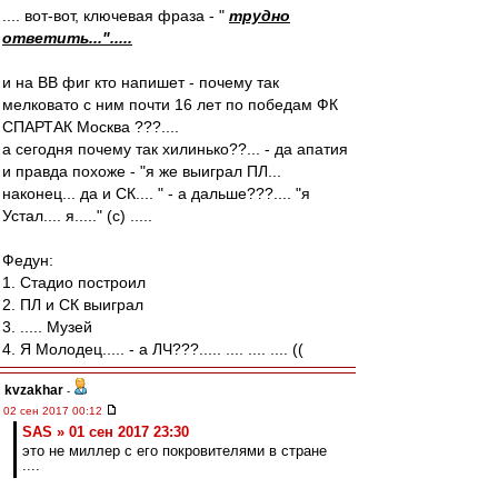
.... вот-вот, ключевая фраза - "
трудно
ответить...".....
и на ВВ фиг кто напишет - почему так
мелковато с ним почти 16 лет по победам ФК
СПАРТАК Москва ???....
а сегодня почему так хилинько??... - да апатия
и правда похоже - "я же выиграл ПЛ...
наконец... да и СК.... " - а дальше???.... "я
Устал.... я....." (c) .....
Федун:
1. Стадио построил
2. ПЛ и СК выиграл
3. ..... Музей
4. Я Молодец..... - а ЛЧ???..... .... .... .... ((
kvzakhar
-
02 сен 2017 00:12
SAS » 01 сен 2017 23:30
это не миллер с его покровителями в стране
....