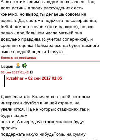
А вот с этим твоим выводом не согласен. Так,
доля истины в твоих рассуждениях есть
конечно, но вывод ты делаешь совсем не
верный. Да, система подсчета не совершенна,
InStаt намного точнее (но и сложнее), но все
равно - при большом числе матчей она
довольно правдива (с учетом соперников), и
средняя оценка Неймара всегда будет намного
выше средней оценки Ткачука...
Последнее сообщение
Leqion
-
02 сен 2017 01:42
kvzakhar » 02 сен 2017 01:05
Даже если так. Количество людей, которым
интересен футбол в нашей стране, не
увеличится. На не которых стадионах так и
будет шаром
покати. А очередную госкомпанию будут
просить
поддержать какую нибудьТомь, на сумму