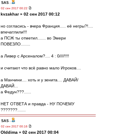
SAS
-
02 сен 2017 00:22
kvzakhar » 02 сен 2017 00:12
но согласись - вчера Франция..... её негры?!....
впечатлили!!!
а ПСЖ ты отметил....... во Эмери
ПОВЕЗЛО........
а Ливер с Арсеналом?.... 4 : 0////!!!!
и считают что всё равно мало Игроков....
а Манчини.... хоть и у зенита.... ДАВАЙ/
ДАВАЙ...
а Федун???......
НЕТ ОТВЕТА и правда - НУ ПОЧЕМУ
???????.......
SAS
-
02 сен 2017 00:16
Olddima » 02 сен 2017 00:04