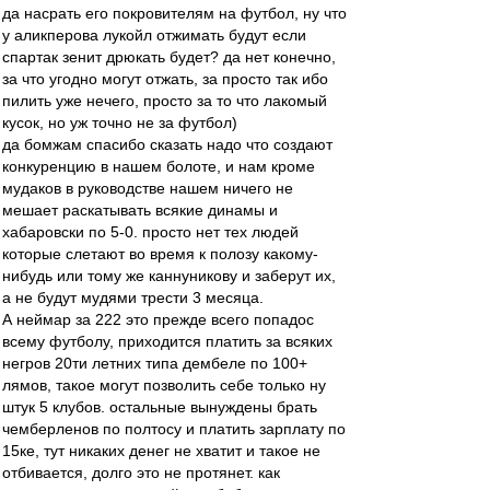
да насрать его покровителям на футбол, ну что
у аликперова лукойл отжимать будут если
спартак зенит дрюкать будет? да нет конечно,
за что угодно могут отжать, за просто так ибо
пилить уже нечего, просто за то что лакомый
кусок, но уж точно не за футбол)
да бомжам спасибо сказать надо что создают
конкуренцию в нашем болоте, и нам кроме
мудаков в руководстве нашем ничего не
мешает раскатывать всякие динамы и
хабаровски по 5-0. просто нет тех людей
которые слетают во время к полозу какому-
нибудь или тому же каннуникову и заберут их,
а не будут мудями трести 3 месяца.
А неймар за 222 это прежде всего попадос
всему футболу, приходится платить за всяких
негров 20ти летних типа дембеле по 100+
лямов, такое могут позволить себе только ну
штук 5 клубов. остальные вынуждены брать
чемберленов по полтосу и платить зарплату по
15ке, тут никаких денег не хватит и такое не
отбивается, долго это не протянет. как