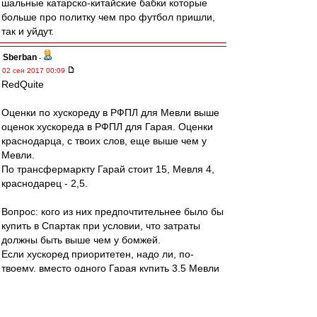
шальные катарско-китайские бабки которые
больше про политку чем про футбол пришли,
так и уйдут.
Sberban
-
02 сен 2017 00:09
RedQuite
Оценки по хускореду в РФПЛ для Мевли выше
оценок хускореда в РФПЛ для Гарая. Оценки
краснодарца, с твоих слов, еще выше чем у
Мевли.
По трансфермаркту Гарай стоит 15, Мевля 4,
краснодарец - 2,5.
Вопрос: кого из них предпочтительнее было бы
купить в Спартак при условии, что затраты
должны быть выше чем у бомжей.
Если хускоред приоритетен, надо ли, по-
твоему, вместо одного Гарая купить 3,5 Мевли
или 7 краснодарцев, чтобы не отстать по
затратам от бомжей.
Если 3.5 Мевли лучше одного Гарая, то что