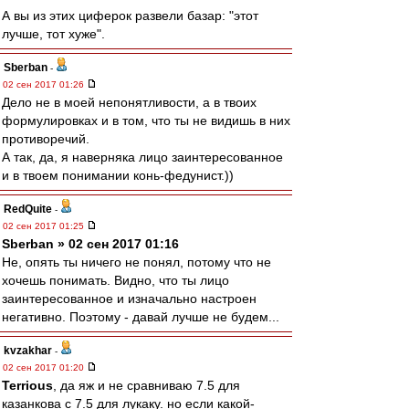
А вы из этих циферок развели базар: "этот
лучше, тот хуже".
Sberban
-
02 сен 2017 01:26
Дело не в моей непонятливости, а в твоих
формулировках и в том, что ты не видишь в них
противоречий.
А так, да, я наверняка лицо заинтересованное
и в твоем понимании конь-федунист.))
RedQuite
-
02 сен 2017 01:25
Sberban » 02 сен 2017 01:16
Не, опять ты ничего не понял, потому что не
хочешь понимать. Видно, что ты лицо
заинтересованное и изначально настроен
негативно. Поэтому - давай лучше не будем...
kvzakhar
-
02 сен 2017 01:20
Terrious
, да яж и не сравниваю 7.5 для
казанкова с 7.5 для лукаку. но если какой-