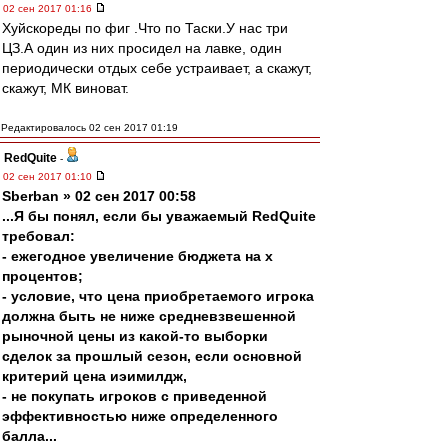
02 сен 2017 01:16
Хуйскореды по фиг .Что по Таски.У нас три
ЦЗ.А один из них просидел на лавке, один
периодически отдых себе устраивает, а скажут,
скажут, МК виноват.
Редактировалось 02 сен 2017 01:19
RedQuite
-
02 сен 2017 01:10
Sberban » 02 сен 2017 00:58
...Я бы понял, если бы уважаемый RedQuite
требовал:
- ежегодное увеличение бюджета на х
процентов;
- условие, что цена приобретаемого игрока
должна быть не ниже средневзвешенной
рыночной цены из какой-то выборки
сделок за прошлый сезон, если основной
критерий цена иэимилдж,
- не покупать игроков с приведенной
эффективностью ниже определенного
балла...