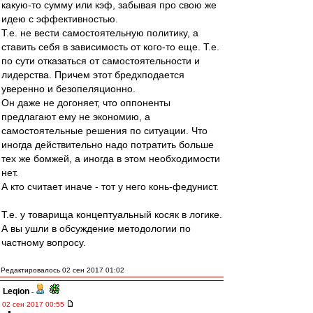
какую-то сумму или кэф, забывая про свою же
идею с эффективностью.
Т.е. не вести самостоятельную политику, а
ставить себя в зависимость от кого-то еще. Т.е.
по сути отказаться от самостоятельности и
лидерства. Причем этот бредхподается
уверенно и безопеляционно.
Он даже не догоняет, что оппоненты
предлагают ему не экономию, а
самостоятельные решения по ситуации. Что
иногда действительно надо потратить больше
тех же бомжей, а иногда в этом необходимости
нет.
А кто считает иначе - тот у него конь-федунист.
Т.е. у товарища концептуальный косяк в логике.
А вы ушли в обсуждение методологии по
частному вопросу.
Редактировалось 02 сен 2017 01:02
Leqion
-
02 сен 2017 00:55