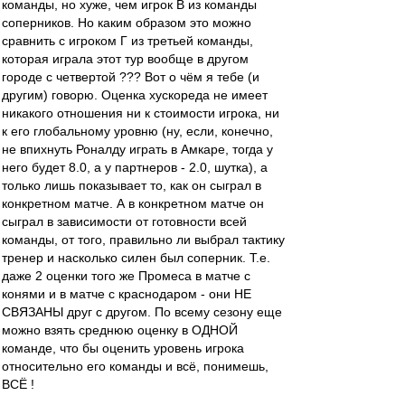
команды, но хуже, чем игрок В из команды
соперников. Но каким образом это можно
сравнить с игроком Г из третьей команды,
которая играла этот тур вообще в другом
городе с четвертой ??? Вот о чём я тебе (и
другим) говорю. Оценка хускореда не имеет
никакого отношения ни к стоимости игрока, ни
к его глобальному уровню (ну, если, конечно,
не впихнуть Роналду играть в Амкаре, тогда у
него будет 8.0, а у партнеров - 2.0, шутка), а
только лишь показывает то, как он сыграл в
конкретном матче. А в конкретном матче он
сыграл в зависимости от готовности всей
команды, от того, правильно ли выбрал тактику
тренер и насколько силен был соперник. Т.е.
даже 2 оценки того же Промеса в матче с
конями и в матче с краснодаром - они НЕ
СВЯЗАНЫ друг с другом. По всему сезону еще
можно взять среднюю оценку в ОДНОЙ
команде, что бы оценить уровень игрока
относительно его команды и всё, понимешь,
ВСЁ !