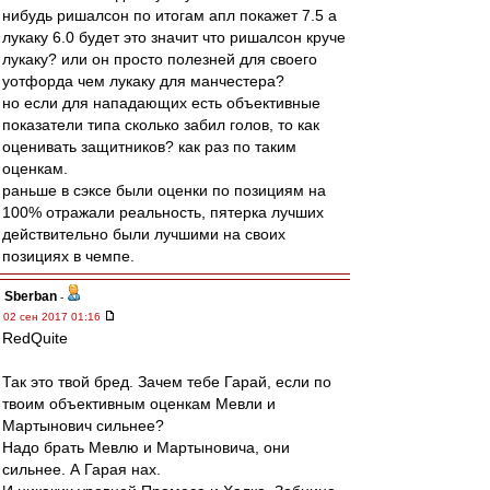
нибудь ришалсон по итогам апл покажет 7.5 а
лукаку 6.0 будет это значит что ришалсон круче
лукаку? или он просто полезней для своего
уотфорда чем лукаку для манчестера?
но если для нападающих есть объективные
показатели типа сколько забил голов, то как
оценивать защитников? как раз по таким
оценкам.
раньше в сэксе были оценки по позициям на
100% отражали реальность, пятерка лучших
действительно были лучшими на своих
позициях в чемпе.
Sberban
-
02 сен 2017 01:16
RedQuite
Так это твой бред. Зачем тебе Гарай, если по
твоим объективным оценкам Мевли и
Мартынович сильнее?
Надо брать Мевлю и Мартыновича, они
сильнее. А Гарая нах.