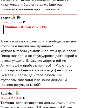
Казанкова эти баллы не дают. Еще раз
прочитай сравнение про школьников.
Leqion
-
02 сен 2017 00:42
Olddima » 01 сен 2017 23:42
А как насчёт посещаемости и вообще развития
футбола в Англии или Франции?
Футбол в России убыточен, об этом даже еврей
Гинер говорил, а он то умудрялся даже порой в
плюсы уходить. Вложение денег в той же
Англии ещё и прибыль принесёт . Мало того,
что сюда вообще мало кто поедет( не считая
Витселя и Халка, да и тебе с большим
футболом завязали) А за какие деньги? И
главное результат какой?
kvzakhar
-
02 сен 2017 00:38
Terrious
, если казанков по итогам чемпионата
будет иметь среднюю 7.5, а витинью 6.0, это