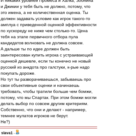
И никаких уровней Промеса и Халка, Зобнина
и Джикии у тебя быть не должно, потому, что
это имена, а не количественная оценка. Ты
должен задавать условие как игрок такого-то
амплуа с приведенной оценкой эффективности
по хускореду не ниже чем столько-то. Цена
тебя на этапе первичного отбора пула
кандидатов волновать не должна совсем.
А дальше ты по идее должен быть
заинтересован купить игрока с устраивающей
оценкой дешевле, если ты конечно не новый
русский из анкдота про галстуки, к-рые надо
покупать дороже.
Но тут ты разворачиваешься, забываешь про
свои объективные оценки и начинаешь
требовать, чтобы тратили больше чем бомжи,
потому, что мы Спартак. При этом бомжи могли
делать выбор по совсем другим критериям.
Собственно, что они и делают - например,
темнее мулатов игроков не берут.
Не?)
slava1
-