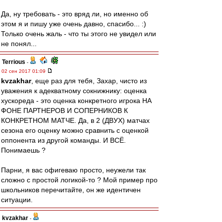
Да, ну требовать - это вряд ли, но именно об
этом я и пишу уже очень давно, спасибо... :)
Только очень жаль - что ты этого не увидел или
не понял...
Terrious
-
02 сен 2017 01:09
kvzakhar
, еще раз для тебя, Захар, чисто из
уважения к адекватному сокнижнику: оценка
хускореда - это оценка конкретного игрока НА
ФОНЕ ПАРТНЕРОВ И СОПЕРНИКОВ К
КОНКРЕТНОМ МАТЧЕ. Да, в 2 (ДВУХ) матчах
сезона его оценку можно сравнить с оценкой
оппонента из другой команды. И ВСЁ.
Понимаешь ?
Парни, я вас офигеваю просто, неужели так
сложно с простой логикой-то ? Мой пример про
школьников перечитайте, он же идентичен
ситуации.
kvzakhar
-