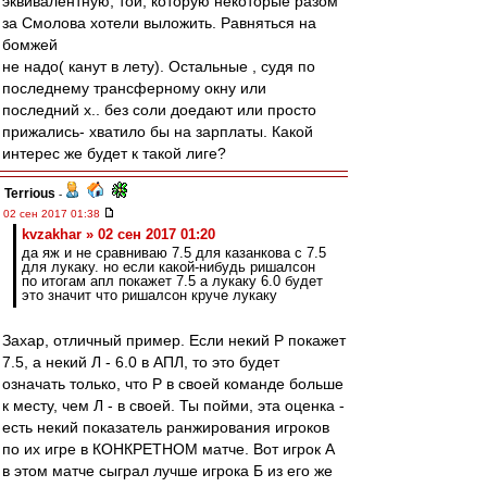
эквивалентную, той, которую некоторые разом
за Смолова хотели выложить. Равняться на
бомжей
не надо( канут в лету). Остальные , судя по
последнему трансферному окну или
последний х.. без соли доедают или просто
прижались- хватило бы на зарплаты. Какой
интерес же будет к такой лиге?
Terrious
-
02 сен 2017 01:38
kvzakhar » 02 сен 2017 01:20
да яж и не сравниваю 7.5 для казанкова с 7.5
для лукаку. но если какой-нибудь ришалсон
по итогам апл покажет 7.5 а лукаку 6.0 будет
это значит что ришалсон круче лукаку
Захар, отличный пример. Если некий Р покажет
7.5, а некий Л - 6.0 в АПЛ, то это будет
означать только, что Р в своей команде больше
к месту, чем Л - в своей. Ты пойми, эта оценка -
есть некий показатель ранжирования игроков
по их игре в КОНКРЕТНОМ матче. Вот игрок А
в этом матче сыграл лучше игрока Б из его же