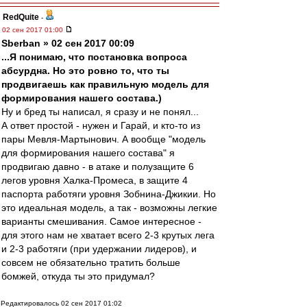
RedQuite
-
02 сен 2017 01:00
Sberban » 02 сен 2017 00:09
...Я понимаю, что постановка вопроса
абсурдна. Но это ровно то, что ты
продвигаешь как правильную модель для
формирования нашего состава.)
Ну и бред ты написал, я сразу и не понял...
А ответ простой - нужен и Гарай, и кто-то из
пары Мевля-Мартынович. А вообще "модель
для формирования нашего состава" я
продвигаю давно - в атаке и полузащите 6
легов уровня Халка-Промеса, в защите 4
паспорта работяги уровня Зобнина-Джикии. Но
это идеальная модель, а так - возможны легкие
варианты смешивания. Самое интересное -
для этого нам не хватает всего 2-3 крутых лега
и 2-3 работяги (при удержании лидеров), и
совсем не обязательно тратить больше
бомжей, откуда ты это придумал?
Редактировалось 02 сен 2017 01:02