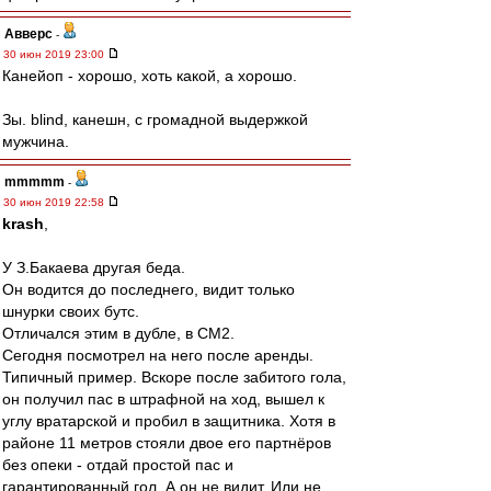
Авверс
-
30 июн 2019 23:00
Канейоп - хорошо, хоть какой, а хорошо.
Зы. blind, канешн, с громадной выдержкой
мужчина.
mmmmm
-
30 июн 2019 22:58
krash
,
У З.Бакаева другая беда.
Он водится до последнего, видит только
шнурки своих бутс.
Отличался этим в дубле, в СМ2.
Сегодня посмотрел на него после аренды.
Типичный пример. Вскоре после забитого гола,
он получил пас в штрафной на ход, вышел к
углу вратарской и пробил в защитника. Хотя в
районе 11 метров стояли двое его партнёров
без опеки - отдай простой пас и
гарантированный гол. А он не видит. Или не