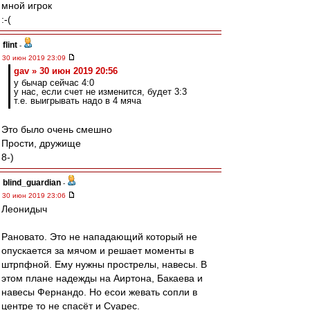
мной игрок
:-(
flint
-
30 июн 2019 23:09
gav » 30 июн 2019 20:56
у бычар сейчас 4:0
у нас, если счет не изменится, будет 3:3
т.е. выигрывать надо в 4 мяча
Это было очень смешно
Прости, дружище
8-)
blind_guardian
-
30 июн 2019 23:06
Леонидыч
Рановато. Это не нападающий который не
опускается за мячом и решает моменты в
штрпфной. Ему нужны прострелы, навесы. В
этом плане надежды на Аиртона, Бакаева и
навесы Фернандо. Но есои жевать сопли в
центре то не спасёт и Суарес.