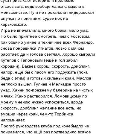
суки привыкают истерить и прилежно
отсасывать, ведь вообще лапки сложили в
меньшинстве. Ну и не проканала гнидеровская
штучка по понятиям, судье пох на
харьковского.
Игра не впечатлила, много брака, мало ума.
Но было приятнее смотреть, чем с Ростовом.
Как обычно умнее и техничнее всех Фернандо,
снова понравился Игнатов, ловко с мячом
работает, да и голова светлая. Хорошо сыграли
Кутепов с Гапоновым (ещё и гол забил
хороший). Бакаев хорош: скорость, дриблинг,
напор, ещё бы с пасом его подружить (пока
беда с этим) и готовый сильный край. Маслов
неплохо вышел. Гулиев и Мелкадзе просто
ужас. Ханни по-прежнему балерина на чистых
мячах. Жано растворился. Ломовицкому по
моему мнению нужно успокоиться, вроде
скорость, дриблинг, желание всё есть, но
эмоции через край, чем-то Торбинса
напоминает.
Прогиб руководства клуба под конебыдло не
понравился, что ещё раз подтвердило всякое