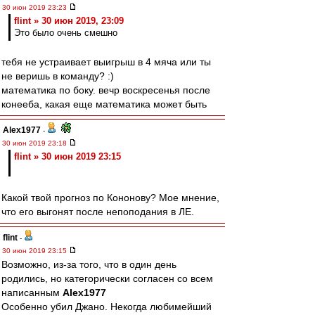
30 июн 2019 23:23
flint » 30 июн 2019, 23:09
Это было очень смешно
тебя не устраивает выигрыш в 4 мяча или ты
не веришь в команду? :)
математика по боку. вечр воскресенья после
конееба, какая еще математика может быть
Alex1977
-
30 июн 2019 23:18
flint » 30 июн 2019 23:15
Какой твой прогноз по Кононову? Мое мнение,
что его выгонят после непоподания в ЛЕ.
flint
-
30 июн 2019 23:15
Возможно, из-за того, что в один день
родились, но категорически согласен со всем
написанным
Alex1977
Особенно убил Джано. Некогда любимейший