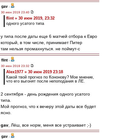
gav
-
30 июн 2019 23:40
flint » 30 июн 2019, 23:32
одного усатого типа
у типа после даты еще 6 матчей отбора к Евро
который, в том числе, принимает Питер
там нельзя промахнуться. не поймут-с
flint
-
30 июн 2019 23:32
Alex1977 » 30 июн 2019 23:18
Какой твой прогноз по Кононову? Мое мнение,
что его выгонят после непоподания в ЛЕ.
2 сентября - день рождения одного усатого
типа.
Мой прогноз, что к вечеру этой даты все будет
ясно.
gav
, Лёш, все норм, меня все устраивает ;-)
gav
-