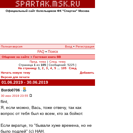
Официальный сайт болельщиков ФК "Спартак" Москва
Полная версия
Вход
•
Регистрация
FAQ
•
Поиск
Общение на сайте
Гостевая книга ВВ
»
Пред. тема
|
След. тема
Страница
1
из
105
[ Сообщений: 5225 ]
На страницу
1
,
2
,
3
,
4
,
5
...
105
След.
Начать новую тему
Добавить
Версия для печати
01.06.2019 - 30.06.2019
Bordo0706
-
30 июн 2019 23:55
flint,
Я, если можно, Вась, тоже отвечу, так как
вопрос от тебя был ко всем, кто за бойкот.
Если вкратце, то "бывали хуже времена, но не
было подлей" (с) НАН.