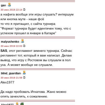
gav
-
30 июн 2019 22:14
а нафига вообще эти игры слушать? интершум
или кнопка муте - наше фсё
то что я притащил, с сайта турнира
"Формат турнира будет идентичен тому, что с
успехом прошел в январе в Катаре"
malyushenko
-
30 июн 2019 22:03
SAS
, этот регламент зимнего турнира. Сейчас
регламент тот, который я вам написал. Делаю
вывод, что игру с Ростовом вы слушали в пол
уха. А может вообще не слушали.
blind_guardian
-
30 июн 2019 21:58
Alex1977
Да надо пробовать Игнатова. Жано можно
опять зачехлять, к сожалению.