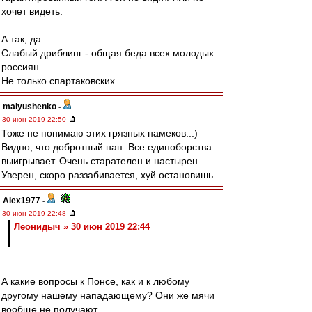
хочет видеть.
А так, да.
Слабый дриблинг - общая беда всех молодых
россиян.
Не только спартаковских.
malyushenko
-
30 июн 2019 22:50
Тоже не понимаю этих грязных намеков...)
Видно, что добротный нап. Все единоборства
выигрывает. Очень старателен и настырен.
Уверен, скоро раззабивается, хуй остановишь.
Alex1977
-
30 июн 2019 22:48
Леонидыч » 30 июн 2019 22:44
А какие вопросы к Понсе, как и к любому
другому нашему нападающему? Они же мячи
вообще не получают.