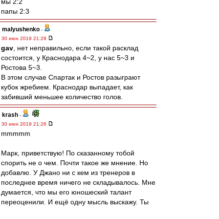
мы 2:2
папы 2:3
malyushenko
-
30 июн 2019 21:29
gav
, нет неправильно, если такой расклад
состоится, у Краснодара 4~2, у нас 5~3 и
Ростова 5~3.
В этом случае Спартак и Ростов разыграют
кубок жребием. Краснодар выпадает, как
забивший меньшее количество голов.
krash
-
30 июн 2019 21:26
mmmmm
Марк, приветствую! По сказанному тобой
спорить не о чем. Почти такое же мнение. Но
добавлю. У Джано ни с кем из тренеров в
последнее время ничего не складывалось. Мне
думается, что мы его юношеский талант
переоценили. И ещё одну мысль выскажу. Ты
не обратил внимание, что НИКТО,