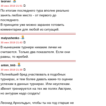
teorver
-
30 июн 2019 21:51
По итогам последнего тура вполне реально
занять любое место - от первого до
последнего.
В принципе уже можно заранее готовить
комментарии для любой из ситуаций.
malyushenko
-
30 июн 2019 21:43
В нынешнем турнире никакие лички не
считаются. Только два показателя. Если они
равны, то жребий.
anton_tmb
-
30 июн 2019 21:39
Полнейший бред участвовать в подобных
турнирах, и тем более давать какие-то оценки
успехам в данных турнирах. Или неуспехам.
зВенит тренируется на тех же полях Австрии,
но антураж надо создать!
Леонид Арнольдыч, чтобы ты на год старше не