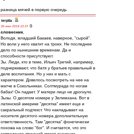
разница мячей в первую очередь
terpila
-
30 июн 2019 22:37
словесник
,
Володя, младший Бакаев, наверное, "сырой".
Но воли у него хватит на троих. Не последнее
дело по нынешним временам. Да и
способности присутствуют.
Зы. Люди, кто в теме, Ильич Третий, например,
подчеркивают, что батя у братьев правильный в
деле воспитания. Но у них и мать с
характером. Довелось посмотреть на нее на
матче в Сокольниках. Солтмурада по ногам
бабах! Он падает. У матери лицо не дрогнуло.
Зызы. О десятом номере у Зелимхана. Вот в
латинской америке "десятка" имеет еще и
сакральный подтекст. Что накладывает на
носителя десятого номера дополнительную
ответственность. Там "десятка" фонетически
похожа на слово "бог". И считается, что это
совпадение звучаний имеет значение.