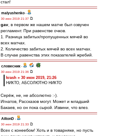
стал!
malyushenko
-
30 июн 2019 21:37
gav
, в первом же нашем матче был озвучен
регламент. При равенстве очков.
1. Разница забитых/пропущенных мячей во
всех матчах.
2. Количество забитых мячей во всех матчах.
В случае равенства этих показателей жребий.
словесник
-
30 июн 2019 21:36
krash » 30 июн 2019, 21:26
НИКТО, АБСОЛЮТНО НИКТО
Серёж, не, не абсолютно :-).
Игнатов, Рассказов могут. Может и младший
Бакаев, но он пока сырой. Извини, что влез.
AiltonD
-
30 июн 2019 21:33
Всех с конеебом! Хоть и в товарняке, но пусть