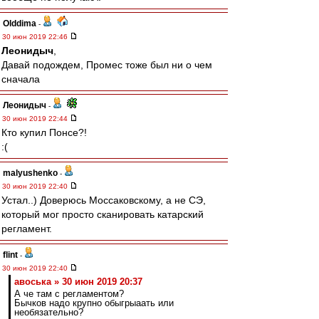
Olddima
-
30 июн 2019 22:46
Леонидыч
,
Давай подождем, Промес тоже был ни о чем
сначала
Леонидыч
-
30 июн 2019 22:44
Кто купил Понсе?!
:(
malyushenko
-
30 июн 2019 22:40
Устал..) Доверюсь Моссаковскому, а не СЭ,
который мог просто сканировать катарский
регламент.
flint
-
30 июн 2019 22:40
авоська » 30 июн 2019 20:37
А че там с регламентом?
Бычков надо крупно обыгрыаать или
необязательно?