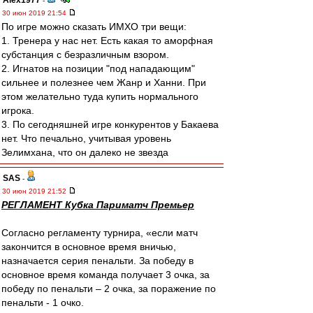
Alex1977
-
30 июн 2019 21:54
По игре можно сказать ИМХО три вещи:
1. Тренера у нас нет. Есть какая то аморфная
субстанция с безразличным взором.
2. Игнатов на позиции "под нападающим"
сильнее и полезнее чем Жанр и Ханни. При
этом желательно туда купить нормального
игрока.
3. По сегодняшней игре конкурентов у Бакаева
нет. Что печально, учитывая уровень
Зелимхана, что он далеко не звезда
SAS
-
30 июн 2019 21:52
РЕГЛАМЕНТ Кубка Париматч Премьер
Согласно регламенту турнира, «если матч
закончится в основное время вничью,
назначается серия пенальти. За победу в
основное время команда получает 3 очка, за
победу по пенальти – 2 очка, за поражение по
пенальти - 1 очко.