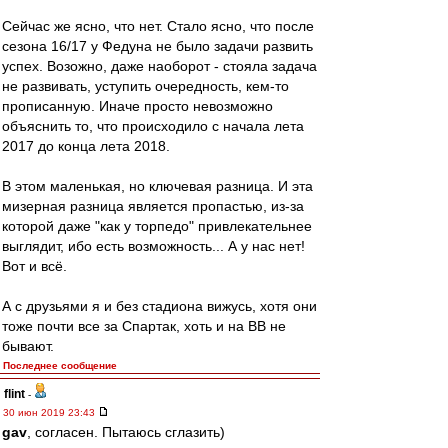
Сейчас же ясно, что нет. Стало ясно, что после
сезона 16/17 у Федуна не было задачи развить
успех. Возожно, даже наоборот - стояла задача
не развивать, уступить очередность, кем-то
прописанную. Иначе просто невозможно
объяснить то, что происходило с начала лета
2017 до конца лета 2018.
В этом маленькая, но ключевая разница. И эта
мизерная разница является пропастью, из-за
которой даже "как у торпедо" привлекательнее
выглядит, ибо есть возможность... А у нас нет!
Вот и всё.
А с друзьями я и без стадиона вижусь, хотя они
тоже почти все за Спартак, хоть и на ВВ не
бывают.
Последнее сообщение
flint
-
30 июн 2019 23:43
gav
, согласен. Пытаюсь сглазить)