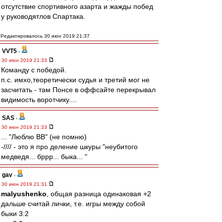
отсутствие спортивного азарта и жажды побед
у руководятлов Спартака.
Редактировалось 30 июн 2019 21:37
VVT5
-
30 июн 2019 21:33
Команду с победой.
п.с. имхо,теоретически судья и третий мог не
засчитать - там Понсе в оффсайте перекрывал
видимость воротчику....
SAS
-
30 июн 2019 21:33
... "Люблю ВВ" (не помню)
-//// - это я про деление шкуры "неубитого
медведя... бррр... быка... "
gav
-
30 июн 2019 21:31
malyushenko
, общая разница одинаковая +2
дальше считай лички, т.е. игры между собой
быки 3:2