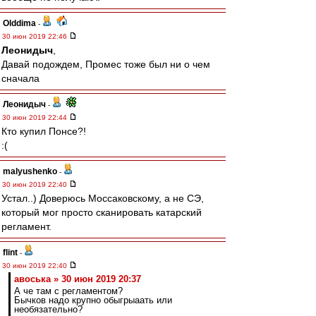
Olddima
-
30 июн 2019 22:46
Леонидыч
,
Давай подождем, Промес тоже был ни о чем
сначала
Леонидыч
-
30 июн 2019 22:44
Кто купил Понсе?!
:(
malyushenko
-
30 июн 2019 22:40
Устал..) Доверюсь Моссаковскому, а не СЭ,
который мог просто сканировать катарский
регламент.
flint
-
30 июн 2019 22:40
авоська » 30 июн 2019 20:37
А че там с регламентом?
Бычков надо крупно обыгрыаать или
необязательно?