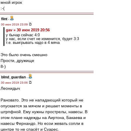
мной игрок
:-(
flint
-
30 июн 2019 23:09
gav » 30 июн 2019 20:56
у бычар сейчас 4:0
у нас, если счет не изменится, будет 3:3
т.е. выигрывать надо в 4 мяча
Это было очень смешно
Прости, дружище
8-)
blind_guardian
-
30 июн 2019 23:06
Леонидыч
Рановато. Это не нападающий который не
опускается за мячом и решает моменты в
штрпфной. Ему нужны прострелы, навесы. В
этом плане надежды на Аиртона, Бакаева и
навесы Фернандо. Но есои жевать сопли в
центре то не спасёт и Суарес.