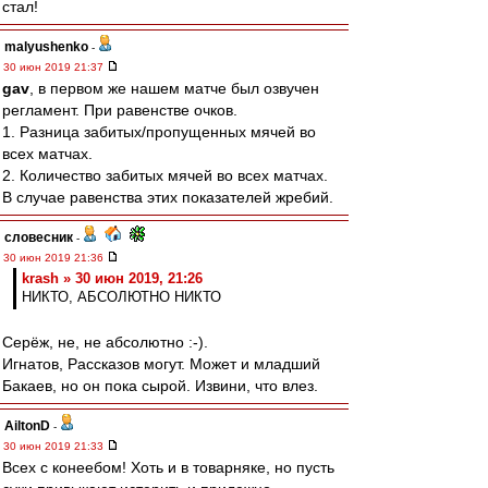
стал!
malyushenko
-
30 июн 2019 21:37
gav
, в первом же нашем матче был озвучен
регламент. При равенстве очков.
1. Разница забитых/пропущенных мячей во
всех матчах.
2. Количество забитых мячей во всех матчах.
В случае равенства этих показателей жребий.
словесник
-
30 июн 2019 21:36
krash » 30 июн 2019, 21:26
НИКТО, АБСОЛЮТНО НИКТО
Серёж, не, не абсолютно :-).
Игнатов, Рассказов могут. Может и младший
Бакаев, но он пока сырой. Извини, что влез.
AiltonD
-
30 июн 2019 21:33
Всех с конеебом! Хоть и в товарняке, но пусть