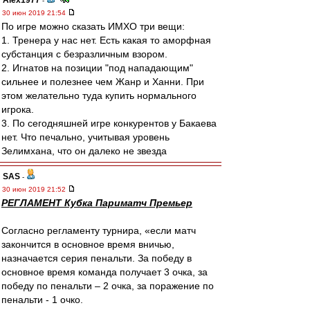
Alex1977
-
30 июн 2019 21:54
По игре можно сказать ИМХО три вещи:
1. Тренера у нас нет. Есть какая то аморфная
субстанция с безразличным взором.
2. Игнатов на позиции "под нападающим"
сильнее и полезнее чем Жанр и Ханни. При
этом желательно туда купить нормального
игрока.
3. По сегодняшней игре конкурентов у Бакаева
нет. Что печально, учитывая уровень
Зелимхана, что он далеко не звезда
SAS
-
30 июн 2019 21:52
РЕГЛАМЕНТ Кубка Париматч Премьер
Согласно регламенту турнира, «если матч
закончится в основное время вничью,
назначается серия пенальти. За победу в
основное время команда получает 3 очка, за
победу по пенальти – 2 очка, за поражение по
пенальти - 1 очко.