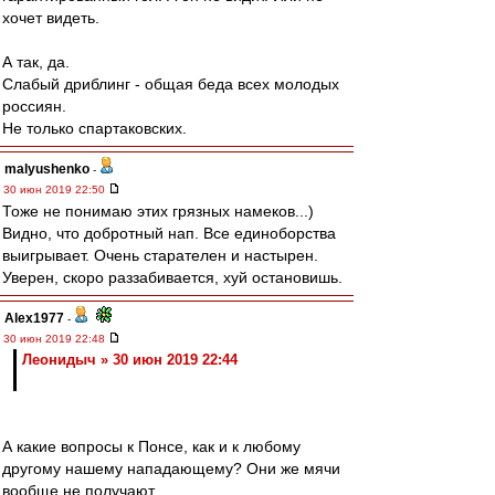
хочет видеть.
А так, да.
Слабый дриблинг - общая беда всех молодых
россиян.
Не только спартаковских.
malyushenko
-
30 июн 2019 22:50
Тоже не понимаю этих грязных намеков...)
Видно, что добротный нап. Все единоборства
выигрывает. Очень старателен и настырен.
Уверен, скоро раззабивается, хуй остановишь.
Alex1977
-
30 июн 2019 22:48
Леонидыч » 30 июн 2019 22:44
А какие вопросы к Понсе, как и к любому
другому нашему нападающему? Они же мячи
вообще не получают.