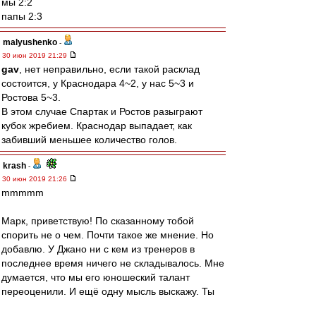
мы 2:2
папы 2:3
malyushenko
-
30 июн 2019 21:29
gav
, нет неправильно, если такой расклад
состоится, у Краснодара 4~2, у нас 5~3 и
Ростова 5~3.
В этом случае Спартак и Ростов разыграют
кубок жребием. Краснодар выпадает, как
забивший меньшее количество голов.
krash
-
30 июн 2019 21:26
mmmmm
Марк, приветствую! По сказанному тобой
спорить не о чем. Почти такое же мнение. Но
добавлю. У Джано ни с кем из тренеров в
последнее время ничего не складывалось. Мне
думается, что мы его юношеский талант
переоценили. И ещё одну мысль выскажу. Ты
не обратил внимание, что НИКТО,