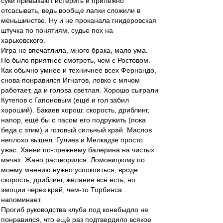
суки привыкают истерить и прилежно
отсасывать, ведь вообще лапки сложили в
меньшинстве. Ну и не проканала гнидеровская
штучка по понятиям, судье пох на
харьковского.
Игра не впечатлила, много брака, мало ума.
Но было приятнее смотреть, чем с Ростовом.
Как обычно умнее и техничнее всех Фернандо,
снова понравился Игнатов, ловко с мячом
работает, да и голова светлая. Хорошо сыграли
Кутепов с Гапоновым (ещё и гол забил
хороший). Бакаев хорош: скорость, дриблинг,
напор, ещё бы с пасом его подружить (пока
беда с этим) и готовый сильный край. Маслов
неплохо вышел. Гулиев и Мелкадзе просто
ужас. Ханни по-прежнему балерина на чистых
мячах. Жано растворился. Ломовицкому по
моему мнению нужно успокоиться, вроде
скорость, дриблинг, желание всё есть, но
эмоции через край, чем-то Торбинса
напоминает.
Прогиб руководства клуба под конебыдло не
понравился, что ещё раз подтвердило всякое