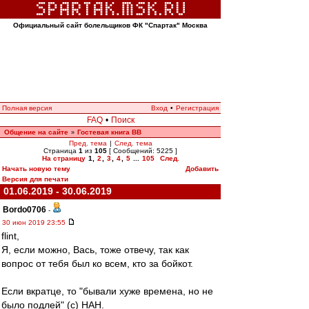
Официальный сайт болельщиков ФК "Спартак" Москва
Полная версия
Вход
•
Регистрация
FAQ
•
Поиск
Общение на сайте
Гостевая книга ВВ
»
Пред. тема
|
След. тема
Страница
1
из
105
[ Сообщений: 5225 ]
На страницу
1
,
2
,
3
,
4
,
5
...
105
След.
Начать новую тему
Добавить
Версия для печати
01.06.2019 - 30.06.2019
Bordo0706
-
30 июн 2019 23:55
flint,
Я, если можно, Вась, тоже отвечу, так как
вопрос от тебя был ко всем, кто за бойкот.
Если вкратце, то "бывали хуже времена, но не
было подлей" (с) НАН.