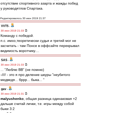
отсутствие спортивного азарта и жажды побед
у руководятлов Спартака.
Редактировалось 30 июн 2019 21:37
VVT5
-
30 июн 2019 21:33
Команду с победой.
п.с. имхо,теоретически судья и третий мог не
засчитать - там Понсе в оффсайте перекрывал
видимость воротчику....
SAS
-
30 июн 2019 21:33
... "Люблю ВВ" (не помню)
-//// - это я про деление шкуры "неубитого
медведя... бррр... быка... "
gav
-
30 июн 2019 21:31
malyushenko
, общая разница одинаковая +2
дальше считай лички, т.е. игры между собой
быки 3:2