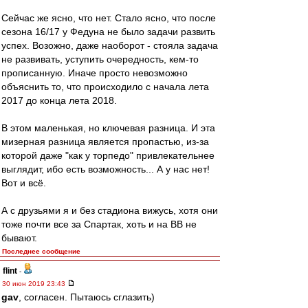
Сейчас же ясно, что нет. Стало ясно, что после
сезона 16/17 у Федуна не было задачи развить
успех. Возожно, даже наоборот - стояла задача
не развивать, уступить очередность, кем-то
прописанную. Иначе просто невозможно
объяснить то, что происходило с начала лета
2017 до конца лета 2018.
В этом маленькая, но ключевая разница. И эта
мизерная разница является пропастью, из-за
которой даже "как у торпедо" привлекательнее
выглядит, ибо есть возможность... А у нас нет!
Вот и всё.
А с друзьями я и без стадиона вижусь, хотя они
тоже почти все за Спартак, хоть и на ВВ не
бывают.
Последнее сообщение
flint
-
30 июн 2019 23:43
gav
, согласен. Пытаюсь сглазить)