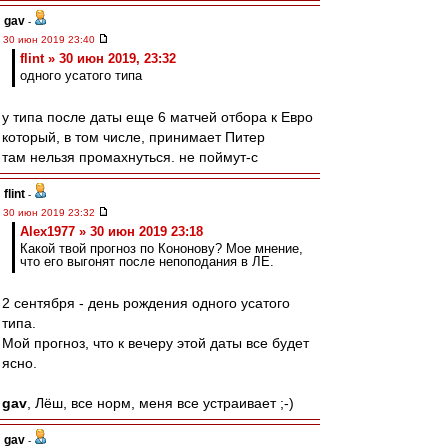
gav
-
30 июн 2019 23:40
flint » 30 июн 2019, 23:32
одного усатого типа
у типа после даты еще 6 матчей отбора к Евро
который, в том числе, принимает Питер
там нельзя промахнуться. не поймут-с
flint
-
30 июн 2019 23:32
Alex1977 » 30 июн 2019 23:18
Какой твой прогноз по Кононову? Мое мнение,
что его выгонят после непоподания в ЛЕ.
2 сентября - день рождения одного усатого
типа.
Мой прогноз, что к вечеру этой даты все будет
ясно.
gav
, Лёш, все норм, меня все устраивает ;-)
gav
-