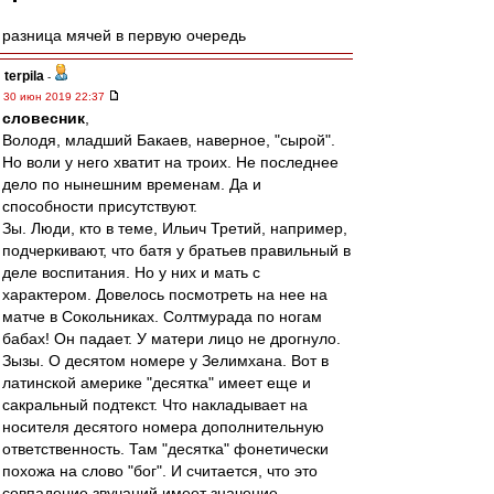
разница мячей в первую очередь
terpila
-
30 июн 2019 22:37
словесник
,
Володя, младший Бакаев, наверное, "сырой".
Но воли у него хватит на троих. Не последнее
дело по нынешним временам. Да и
способности присутствуют.
Зы. Люди, кто в теме, Ильич Третий, например,
подчеркивают, что батя у братьев правильный в
деле воспитания. Но у них и мать с
характером. Довелось посмотреть на нее на
матче в Сокольниках. Солтмурада по ногам
бабах! Он падает. У матери лицо не дрогнуло.
Зызы. О десятом номере у Зелимхана. Вот в
латинской америке "десятка" имеет еще и
сакральный подтекст. Что накладывает на
носителя десятого номера дополнительную
ответственность. Там "десятка" фонетически
похожа на слово "бог". И считается, что это
совпадение звучаний имеет значение.