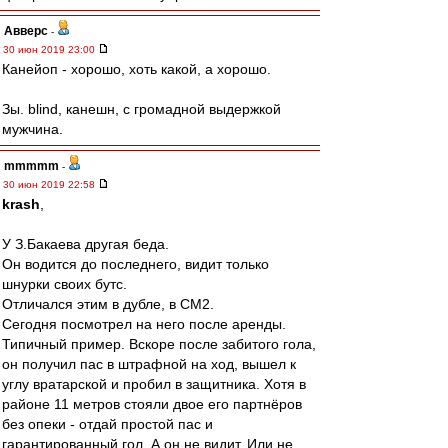
Авверс
-
30 июн 2019 23:00
Канейоп - хорошо, хоть какой, а хорошо.
Зы. blind, канешн, с громадной выдержкой
мужчина.
mmmmm
-
30 июн 2019 22:58
krash
,
У З.Бакаева другая беда.
Он водится до последнего, видит только
шнурки своих бутс.
Отличался этим в дубле, в СМ2.
Сегодня посмотрел на него после аренды.
Типичный пример. Вскоре после забитого гола,
он получил пас в штрафной на ход, вышел к
углу вратарской и пробил в защитника. Хотя в
районе 11 метров стояли двое его партнёров
без опеки - отдай простой пас и
гарантированный гол. А он не видит. Или не