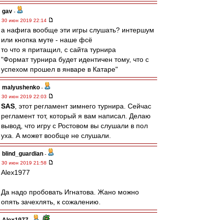
gav
-
30 июн 2019 22:14
а нафига вообще эти игры слушать? интершум
или кнопка муте - наше фсё
то что я притащил, с сайта турнира
"Формат турнира будет идентичен тому, что с
успехом прошел в январе в Катаре"
malyushenko
-
30 июн 2019 22:03
SAS
, этот регламент зимнего турнира. Сейчас
регламент тот, который я вам написал. Делаю
вывод, что игру с Ростовом вы слушали в пол
уха. А может вообще не слушали.
blind_guardian
-
30 июн 2019 21:58
Alex1977
Да надо пробовать Игнатова. Жано можно
опять зачехлять, к сожалению.