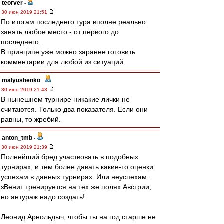
teorver
-
30 июн 2019 21:51
По итогам последнего тура вполне реально
занять любое место - от первого до
последнего.
В принципе уже можно заранее готовить
комментарии для любой из ситуаций.
malyushenko
-
30 июн 2019 21:43
В нынешнем турнире никакие лички не
считаются. Только два показателя. Если они
равны, то жребий.
anton_tmb
-
30 июн 2019 21:39
Полнейший бред участвовать в подобных
турнирах, и тем более давать какие-то оценки
успехам в данных турнирах. Или неуспехам.
зВенит тренируется на тех же полях Австрии,
но антураж надо создать!
Леонид Арнольдыч, чтобы ты на год старше не