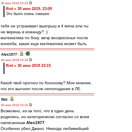
30 июн 2019 23:23
flint » 30 июн 2019, 23:09
Это было очень смешно
тебя не устраивает выигрыш в 4 мяча или ты
не веришь в команду? :)
математика по боку. вечр воскресенья после
конееба, какая еще математика может быть
Alex1977
-
30 июн 2019 23:18
flint » 30 июн 2019 23:15
Какой твой прогноз по Кононову? Мое мнение,
что его выгонят после непоподания в ЛЕ.
flint
-
30 июн 2019 23:15
Возможно, из-за того, что в один день
родились, но категорически согласен со всем
написанным
Alex1977
Особенно убил Джано. Некогда любимейший