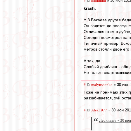
#
mmmmm
» 30 июн 2019
krash
,
У З.Бакаева другая беда
Он водится до последнег
Отличался этим в дубле
Сегодня посмотрел на н
Типичный пример. Вскоре
метров стояли двое его 
А так, да.
Слабый дриблинг - обща
Не только спартаковских
#
malyushenko
» 30 июн 
Тоже не понимаю этих г
раззабивается, хуй ост
#
Alex1977
» 30 июн 201
Леонидыч » 30 июн