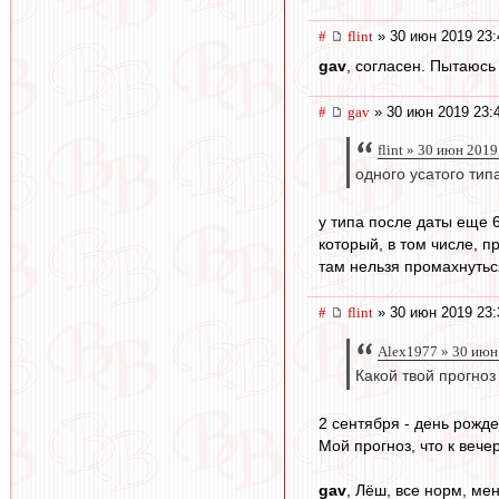
#
flint
» 30 июн 2019 23:
gav
, согласен. Пытаюсь 
#
gav
» 30 июн 2019 23:
flint » 30 июн 2019
одного усатого тип
у типа после даты еще 
который, в том числе, 
там нельзя промахнутьс
#
flint
» 30 июн 2019 23:
Alex1977 » 30 июн
Какой твой прогноз
2 сентября - день рожде
Мой прогноз, что к вече
gav
, Лёш, все норм, мен