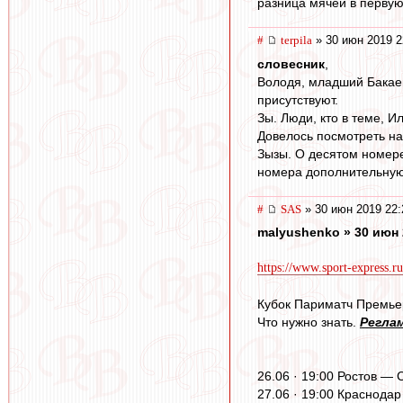
разница мячей в перву
#
terpila
» 30 июн 2019 2
словесник
,
Володя, младший Бакаев
присутствуют.
Зы. Люди, кто в теме, И
Довелось посмотреть на
Зызы. О десятом номере
номера дополнительную о
#
SAS
» 30 июн 2019 22:
malyushenko » 30 июн 
https://www.sport-express.ru/
Кубок Париматч Премье
Что нужно знать.
Регла
26.06 · 19:00 Ростов — С
27.06 · 19:00 Краснодар