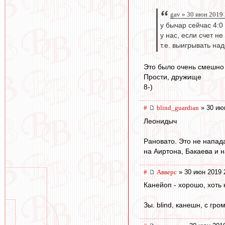
gav » 30 июн 2019
у бычар сейчас 4:0
у нас, если счет не
т.е. выигрывать над
Это было очень смешно
Прости, дружище
8-)
#
blind_guardian
» 30 ию
Леонидыч
Рановато. Это не напад
на Аиртона, Бакаева и н
#
Авверс
» 30 июн 2019 
Канейоп - хорошо, хоть 
Зы. blind, канешн, с гр