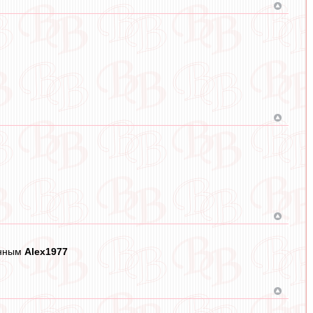
анным
Alex1977