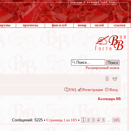
орумы
прогнозы
фан-клуб
юмор
музей
ссылки
Расширенный поиск
FAQ
Регистрация
Вход
Календарь ВВ
1
Сообщений: 5225 •
Страница
1
из
105
•
2
3
4
5
...
105