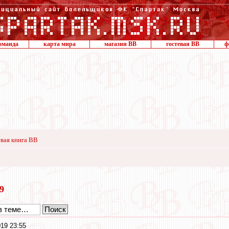
оманда
карта мира
магазин ВВ
гостевая ВВ
ф
вая книга ВВ
19
19 23:55