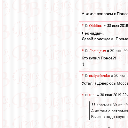
А какие вопросы к Понс
#
Olddima
» 30 июн 2019
Леонидыч
,
Давай подождем, Проме
#
Леонидыч
» 30 июн 20
Кто купил Понсе?!
:(
#
malyushenko
» 30 июн 
Устал..) Доверюсь Мосса
#
flint
» 30 июн 2019 22:
авоська » 30 июн 2
А че там с реглам
Бычков надо крупн