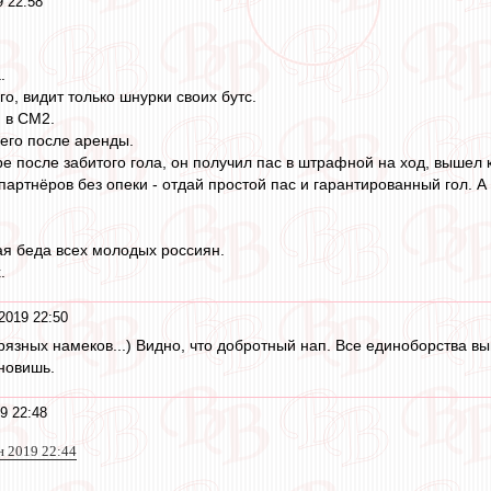
 22:58
.
о, видит только шнурки своих бутс.
, в СМ2.
его после аренды.
 после забитого гола, он получил пас в штрафной на ход, вышел к
партнёров без опеки - отдай простой пас и гарантированный гол. А 
я беда всех молодых россиян.
.
2019 22:50
рязных намеков...) Видно, что добротный нап. Все единоборства вы
ановишь.
9 22:48
 2019 22:44