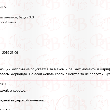
 20:56
 изменится, будет 3:3
о в 4 мяча
н 2019 23:06
ающий который не опускается за мячом и решает моменты в штрп
авесы Фернандо. Но есои жевать сопли в центре то не спасёт и Су
23:00
какой, а хорошо.
омадной выдержкой мужчина.