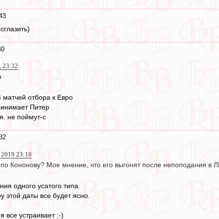
43
сглазить)
40
, 23:32
а
6 матчей отбора к Евро
принимает Питер
я. не поймут-с
32
 2019 23:18
 по Кононову? Мое мнение, что его выгонят после непоподания в Л
ния одного усатого типа.
ру этой даты все будет ясно.
я все устраивает ;-)