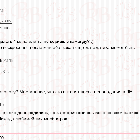
23
, 23:09
мешно
рыш в 4 мяча или ты не веришь в команду? :)
чр воскресенья после конееба, какая еще математика может быть
9 23:18
 23:15
Кононову? Мое мнение, что его выгонят после непоподания в ЛЕ.
15
то в один день родились, но категорически согласен со всем напис
Некогда любимейший мной игрок
09