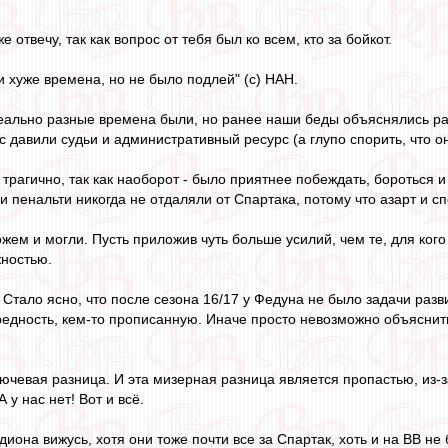
е отвечу, так как вопрос от тебя был ко всем, кто за бойкот.
и хуже времена, но не было подлей" (с) НАН.
реально разные времена были, но ранее наши беды объяснялись ра
 давили судьи и административный ресурс (а глупо спорить, что он
 трагично, так как наоборот - было приятнее побеждать, бороться 
и пенальти никогда не отдаляли от Спартака, потому что азарт и 
жем и могли. Пусть приложив чуть больше усилий, чем те, для ког
жностью.
. Стало ясно, что после сезона 16/17 у Федуна не было задачи разв
ередность, кем-то прописанную. Иначе просто невозможно объяснить
ючевая разница. И эта мизерная разница является пропастью, из-з
А у нас нет! Вот и всё.
адиона вижусь, хотя они тоже почти все за Спартак, хоть и на ВВ не