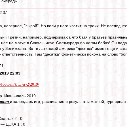
ю очередь
2:37
, наверное, "сырой". Но воли у него хватит на троих. Не последн
льич Третий, например, подчеркивают, что батя у братьев правильны
 нее на матче в Сокольниках. Солтмурада по ногам бабах! Он падае
 у Зелимхана. Вот в латинской америке "десятка" имеет еще и сак
тветственность. Там "десятка" фонетически похожа на слово "бог"
21
2019 22:03
football/k ... er-2/2019/
р. Июнь-июль 2019
мент
и календарь игр, расписание и результаты матчей, турнирная т
партак 2 : 0
 — ЦСКА 1 : 0