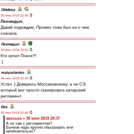
Olddima
-
30 июн 2019 22:46
Леонидыч
,
Давай подождем, Промес тоже был ни о чем
сначала
Леонидыч
-
30 июн 2019 22:44
Кто купил Понсе?!
:(
malyushenko
-
30 июн 2019 22:40
Устал..) Доверюсь Моссаковскому, а не СЭ,
который мог просто сканировать катарский
регламент.
flint
-
30 июн 2019 22:40
авоська » 30 июн 2019 20:37
А че там с регламентом?
Бычков надо крупно обыгрыаать или
необязательно?