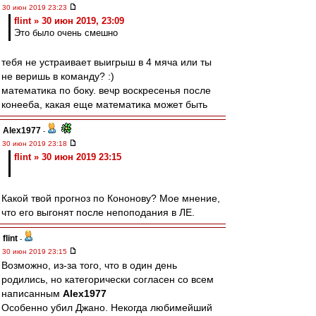
30 июн 2019 23:23
flint » 30 июн 2019, 23:09
Это было очень смешно
тебя не устраивает выигрыш в 4 мяча или ты
не веришь в команду? :)
математика по боку. вечр воскресенья после
конееба, какая еще математика может быть
Alex1977
-
30 июн 2019 23:18
flint » 30 июн 2019 23:15
Какой твой прогноз по Кононову? Мое мнение,
что его выгонят после непоподания в ЛЕ.
flint
-
30 июн 2019 23:15
Возможно, из-за того, что в один день
родились, но категорически согласен со всем
написанным
Alex1977
Особенно убил Джано. Некогда любимейший