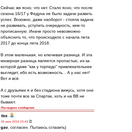
Сейчас же ясно, что нет. Стало ясно, что после
сезона 16/17 у Федуна не было задачи развить
успех. Возожно, даже наоборот - стояла задача
не развивать, уступить очередность, кем-то
прописанную. Иначе просто невозможно
объяснить то, что происходило с начала лета
2017 до конца лета 2018.
В этом маленькая, но ключевая разница. И эта
мизерная разница является пропастью, из-за
которой даже "как у торпедо" привлекательнее
выглядит, ибо есть возможность... А у нас нет!
Вот и всё.
А с друзьями я и без стадиона вижусь, хотя они
тоже почти все за Спартак, хоть и на ВВ не
бывают.
Последнее сообщение
flint
-
30 июн 2019 23:43
gav
, согласен. Пытаюсь сглазить)