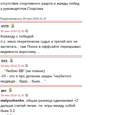
отсутствие спортивного азарта и жажды побед
у руководятлов Спартака.
Редактировалось 30 июн 2019 21:37
VVT5
-
30 июн 2019 21:33
Команду с победой.
п.с. имхо,теоретически судья и третий мог не
засчитать - там Понсе в оффсайте перекрывал
видимость воротчику....
SAS
-
30 июн 2019 21:33
... "Люблю ВВ" (не помню)
-//// - это я про деление шкуры "неубитого
медведя... бррр... быка... "
gav
-
30 июн 2019 21:31
malyushenko
, общая разница одинаковая +2
дальше считай лички, т.е. игры между собой
быки 3:2