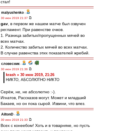
стал!
malyushenko
-
30 июн 2019 21:37
gav
, в первом же нашем матче был озвучен
регламент. При равенстве очков.
1. Разница забитых/пропущенных мячей во
всех матчах.
2. Количество забитых мячей во всех матчах.
В случае равенства этих показателей жребий.
словесник
-
30 июн 2019 21:36
krash » 30 июн 2019, 21:26
НИКТО, АБСОЛЮТНО НИКТО
Серёж, не, не абсолютно :-).
Игнатов, Рассказов могут. Может и младший
Бакаев, но он пока сырой. Извини, что влез.
AiltonD
-
30 июн 2019 21:33
Всех с конеебом! Хоть и в товарняке, но пусть