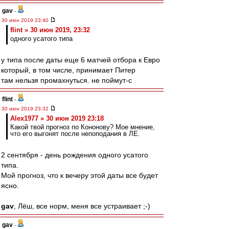
gav
-
30 июн 2019 23:40
flint » 30 июн 2019, 23:32
одного усатого типа
у типа после даты еще 6 матчей отбора к Евро
который, в том числе, принимает Питер
там нельзя промахнуться. не поймут-с
flint
-
30 июн 2019 23:32
Alex1977 » 30 июн 2019 23:18
Какой твой прогноз по Кононову? Мое мнение,
что его выгонят после непоподания в ЛЕ.
2 сентября - день рождения одного усатого
типа.
Мой прогноз, что к вечеру этой даты все будет
ясно.
gav
, Лёш, все норм, меня все устраивает ;-)
gav
-