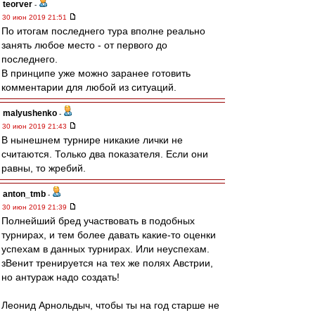
teorver
-
30 июн 2019 21:51
По итогам последнего тура вполне реально
занять любое место - от первого до
последнего.
В принципе уже можно заранее готовить
комментарии для любой из ситуаций.
malyushenko
-
30 июн 2019 21:43
В нынешнем турнире никакие лички не
считаются. Только два показателя. Если они
равны, то жребий.
anton_tmb
-
30 июн 2019 21:39
Полнейший бред участвовать в подобных
турнирах, и тем более давать какие-то оценки
успехам в данных турнирах. Или неуспехам.
зВенит тренируется на тех же полях Австрии,
но антураж надо создать!
Леонид Арнольдыч, чтобы ты на год старше не