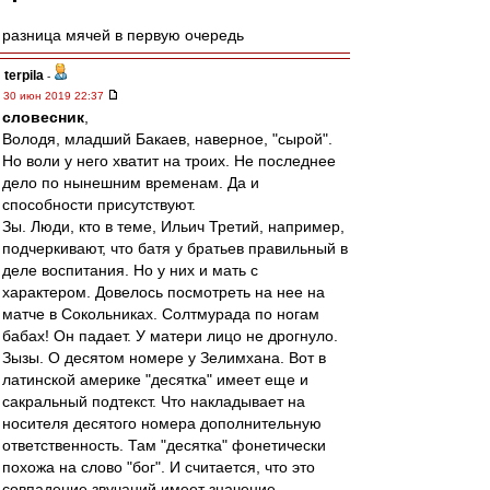
разница мячей в первую очередь
terpila
-
30 июн 2019 22:37
словесник
,
Володя, младший Бакаев, наверное, "сырой".
Но воли у него хватит на троих. Не последнее
дело по нынешним временам. Да и
способности присутствуют.
Зы. Люди, кто в теме, Ильич Третий, например,
подчеркивают, что батя у братьев правильный в
деле воспитания. Но у них и мать с
характером. Довелось посмотреть на нее на
матче в Сокольниках. Солтмурада по ногам
бабах! Он падает. У матери лицо не дрогнуло.
Зызы. О десятом номере у Зелимхана. Вот в
латинской америке "десятка" имеет еще и
сакральный подтекст. Что накладывает на
носителя десятого номера дополнительную
ответственность. Там "десятка" фонетически
похожа на слово "бог". И считается, что это
совпадение звучаний имеет значение.