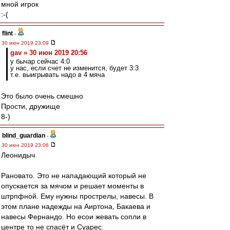
мной игрок
:-(
flint
-
30 июн 2019 23:09
gav » 30 июн 2019 20:56
у бычар сейчас 4:0
у нас, если счет не изменится, будет 3:3
т.е. выигрывать надо в 4 мяча
Это было очень смешно
Прости, дружище
8-)
blind_guardian
-
30 июн 2019 23:06
Леонидыч
Рановато. Это не нападающий который не
опускается за мячом и решает моменты в
штрпфной. Ему нужны прострелы, навесы. В
этом плане надежды на Аиртона, Бакаева и
навесы Фернандо. Но есои жевать сопли в
центре то не спасёт и Суарес.