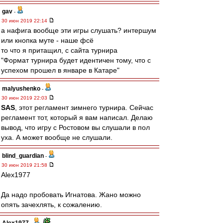
gav
-
30 июн 2019 22:14
а нафига вообще эти игры слушать? интершум
или кнопка муте - наше фсё
то что я притащил, с сайта турнира
"Формат турнира будет идентичен тому, что с
успехом прошел в январе в Катаре"
malyushenko
-
30 июн 2019 22:03
SAS
, этот регламент зимнего турнира. Сейчас
регламент тот, который я вам написал. Делаю
вывод, что игру с Ростовом вы слушали в пол
уха. А может вообще не слушали.
blind_guardian
-
30 июн 2019 21:58
Alex1977
Да надо пробовать Игнатова. Жано можно
опять зачехлять, к сожалению.