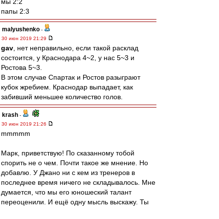
мы 2:2
папы 2:3
malyushenko
-
30 июн 2019 21:29
gav
, нет неправильно, если такой расклад
состоится, у Краснодара 4~2, у нас 5~3 и
Ростова 5~3.
В этом случае Спартак и Ростов разыграют
кубок жребием. Краснодар выпадает, как
забивший меньшее количество голов.
krash
-
30 июн 2019 21:26
mmmmm
Марк, приветствую! По сказанному тобой
спорить не о чем. Почти такое же мнение. Но
добавлю. У Джано ни с кем из тренеров в
последнее время ничего не складывалось. Мне
думается, что мы его юношеский талант
переоценили. И ещё одну мысль выскажу. Ты
не обратил внимание, что НИКТО,