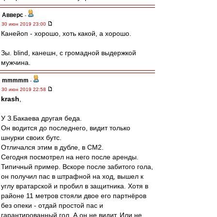
Авверс
-
30 июн 2019 23:00
Канейоп - хорошо, хоть какой, а хорошо.
Зы. blind, канешн, с громадной выдержкой
мужчина.
mmmmm
-
30 июн 2019 22:58
krash
,
У З.Бакаева другая беда.
Он водится до последнего, видит только
шнурки своих бутс.
Отличался этим в дубле, в СМ2.
Сегодня посмотрел на него после аренды.
Типичный пример. Вскоре после забитого гола,
он получил пас в штрафной на ход, вышел к
углу вратарской и пробил в защитника. Хотя в
районе 11 метров стояли двое его партнёров
без опеки - отдай простой пас и
гарантированный гол. А он не видит. Или не