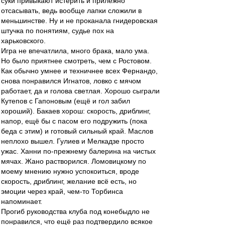
суки привыкают истерить и прилежно
отсасывать, ведь вообще лапки сложили в
меньшинстве. Ну и не проканала гнидеровская
штучка по понятиям, судье пох на
харьковского.
Игра не впечатлила, много брака, мало ума.
Но было приятнее смотреть, чем с Ростовом.
Как обычно умнее и техничнее всех Фернандо,
снова понравился Игнатов, ловко с мячом
работает, да и голова светлая. Хорошо сыграли
Кутепов с Гапоновым (ещё и гол забил
хороший). Бакаев хорош: скорость, дриблинг,
напор, ещё бы с пасом его подружить (пока
беда с этим) и готовый сильный край. Маслов
неплохо вышел. Гулиев и Мелкадзе просто
ужас. Ханни по-прежнему балерина на чистых
мячах. Жано растворился. Ломовицкому по
моему мнению нужно успокоиться, вроде
скорость, дриблинг, желание всё есть, но
эмоции через край, чем-то Торбинса
напоминает.
Прогиб руководства клуба под конебыдло не
понравился, что ещё раз подтвердило всякое