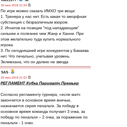
Alex1977
-
30 июн 2019 21:54
По игре можно сказать ИМХО три вещи:
1. Тренера у нас нет. Есть какая то аморфная
субстанция с безразличным взором.
2. Игнатов на позиции "под нападающим"
сильнее и полезнее чем Жанр и Ханни. При
этом желательно туда купить нормального
игрока.
3. По сегодняшней игре конкурентов у Бакаева
нет. Что печально, учитывая уровень
Зелимхана, что он далеко не звезда
SAS
-
30 июн 2019 21:52
РЕГЛАМЕНТ Кубка Париматч Премьер
Согласно регламенту турнира, «если матч
закончится в основное время вничью,
назначается серия пенальти. За победу в
основное время команда получает 3 очка, за
победу по пенальти – 2 очка, за поражение по
пенальти - 1 очко.