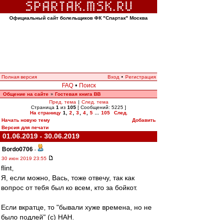
Официальный сайт болельщиков ФК "Спартак" Москва
Полная версия
Вход
•
Регистрация
FAQ
•
Поиск
Общение на сайте
Гостевая книга ВВ
»
Пред. тема
|
След. тема
Страница
1
из
105
[ Сообщений: 5225 ]
На страницу
1
,
2
,
3
,
4
,
5
...
105
След.
Начать новую тему
Добавить
Версия для печати
01.06.2019 - 30.06.2019
Bordo0706
-
30 июн 2019 23:55
flint,
Я, если можно, Вась, тоже отвечу, так как
вопрос от тебя был ко всем, кто за бойкот.
Если вкратце, то "бывали хуже времена, но не
было подлей" (с) НАН.