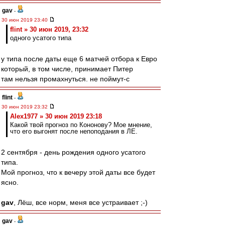
gav
-
30 июн 2019 23:40
flint » 30 июн 2019, 23:32
одного усатого типа
у типа после даты еще 6 матчей отбора к Евро
который, в том числе, принимает Питер
там нельзя промахнуться. не поймут-с
flint
-
30 июн 2019 23:32
Alex1977 » 30 июн 2019 23:18
Какой твой прогноз по Кононову? Мое мнение,
что его выгонят после непоподания в ЛЕ.
2 сентября - день рождения одного усатого
типа.
Мой прогноз, что к вечеру этой даты все будет
ясно.
gav
, Лёш, все норм, меня все устраивает ;-)
gav
-