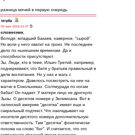
разница мячей в первую очередь
terpila
-
30 июн 2019 22:37
словесник
,
Володя, младший Бакаев, наверное, "сырой".
Но воли у него хватит на троих. Не последнее
дело по нынешним временам. Да и
способности присутствуют.
Зы. Люди, кто в теме, Ильич Третий, например,
подчеркивают, что батя у братьев правильный в
деле воспитания. Но у них и мать с
характером. Довелось посмотреть на нее на
матче в Сокольниках. Солтмурада по ногам
бабах! Он падает. У матери лицо не дрогнуло.
Зызы. О десятом номере у Зелимхана. Вот в
латинской америке "десятка" имеет еще и
сакральный подтекст. Что накладывает на
носителя десятого номера дополнительную
ответственность. Там "десятка" фонетически
похожа на слово "бог". И считается, что это
совпадение звучаний имеет значение.