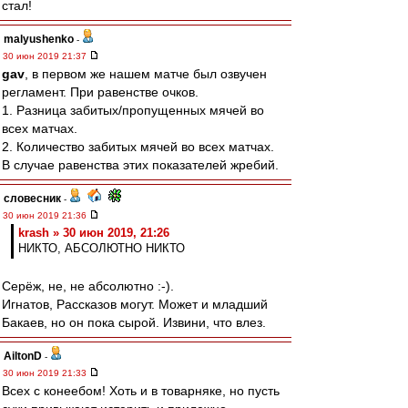
стал!
malyushenko
-
30 июн 2019 21:37
gav
, в первом же нашем матче был озвучен
регламент. При равенстве очков.
1. Разница забитых/пропущенных мячей во
всех матчах.
2. Количество забитых мячей во всех матчах.
В случае равенства этих показателей жребий.
словесник
-
30 июн 2019 21:36
krash » 30 июн 2019, 21:26
НИКТО, АБСОЛЮТНО НИКТО
Серёж, не, не абсолютно :-).
Игнатов, Рассказов могут. Может и младший
Бакаев, но он пока сырой. Извини, что влез.
AiltonD
-
30 июн 2019 21:33
Всех с конеебом! Хоть и в товарняке, но пусть