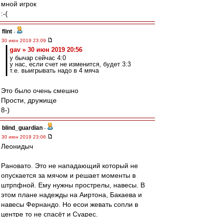
мной игрок
:-(
flint
-
30 июн 2019 23:09
gav » 30 июн 2019 20:56
у бычар сейчас 4:0
у нас, если счет не изменится, будет 3:3
т.е. выигрывать надо в 4 мяча
Это было очень смешно
Прости, дружище
8-)
blind_guardian
-
30 июн 2019 23:06
Леонидыч
Рановато. Это не нападающий который не
опускается за мячом и решает моменты в
штрпфной. Ему нужны прострелы, навесы. В
этом плане надежды на Аиртона, Бакаева и
навесы Фернандо. Но есои жевать сопли в
центре то не спасёт и Суарес.