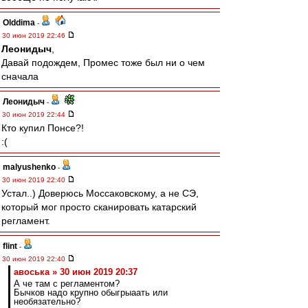
Olddima
-
30 июн 2019 22:46
Леонидыч
,
Давай подождем, Промес тоже был ни о чем
сначала
Леонидыч
-
30 июн 2019 22:44
Кто купил Понсе?!
:(
malyushenko
-
30 июн 2019 22:40
Устал..) Доверюсь Моссаковскому, а не СЭ,
который мог просто сканировать катарский
регламент.
flint
-
30 июн 2019 22:40
авоська » 30 июн 2019 20:37
А че там с регламентом?
Бычков надо крупно обыгрыаать или
необязательно?