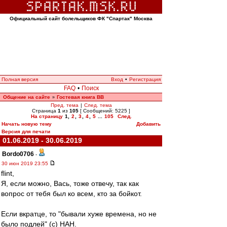
Официальный сайт болельщиков ФК "Спартак" Москва
Полная версия
Вход
•
Регистрация
FAQ
•
Поиск
Общение на сайте
Гостевая книга ВВ
»
Пред. тема
|
След. тема
Страница
1
из
105
[ Сообщений: 5225 ]
На страницу
1
,
2
,
3
,
4
,
5
...
105
След.
Начать новую тему
Добавить
Версия для печати
01.06.2019 - 30.06.2019
Bordo0706
-
30 июн 2019 23:55
flint,
Я, если можно, Вась, тоже отвечу, так как
вопрос от тебя был ко всем, кто за бойкот.
Если вкратце, то "бывали хуже времена, но не
было подлей" (с) НАН.