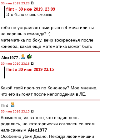
30 июн 2019 23:23
flint » 30 июн 2019, 23:09
Это было очень смешно
тебя не устраивает выигрыш в 4 мяча или ты
не веришь в команду? :)
математика по боку. вечр воскресенья после
конееба, какая еще математика может быть
Alex1977
-
30 июн 2019 23:18
flint » 30 июн 2019 23:15
Какой твой прогноз по Кононову? Мое мнение,
что его выгонят после непоподания в ЛЕ.
flint
-
30 июн 2019 23:15
Возможно, из-за того, что в один день
родились, но категорически согласен со всем
написанным
Alex1977
Особенно убил Джано. Некогда любимейший