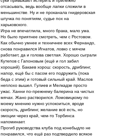
суки привыкают истерить и прилежно
отсасывать, ведь вообще лапки сложили в
меньшинстве. Ну и не проканала гнидеровская
штучка по понятиям, судье пох на
харьковского.
Игра не впечатлила, много брака, мало ума.
Но было приятнее смотреть, чем с Ростовом.
Как обычно умнее и техничнее всех Фернандо,
снова понравился Игнатов, ловко с мячом
работает, да и голова светлая. Хорошо сыграли
Кутепов с Гапоновым (ещё и гол забил
хороший). Бакаев хорош: скорость, дриблинг,
напор, ещё бы с пасом его подружить (пока
беда с этим) и готовый сильный край. Маслов
неплохо вышел. Гулиев и Мелкадзе просто
ужас. Ханни по-прежнему балерина на чистых
мячах. Жано растворился. Ломовицкому по
моему мнению нужно успокоиться, вроде
скорость, дриблинг, желание всё есть, но
эмоции через край, чем-то Торбинса
напоминает.
Прогиб руководства клуба под конебыдло не
понравился, что ещё раз подтвердило всякое