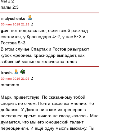
мы 2:2
папы 2:3
malyushenko
-
30 июн 2019 21:29
gav
, нет неправильно, если такой расклад
состоится, у Краснодара 4~2, у нас 5~3 и
Ростова 5~3.
В этом случае Спартак и Ростов разыграют
кубок жребием. Краснодар выпадает, как
забивший меньшее количество голов.
krash
-
30 июн 2019 21:26
mmmmm
Марк, приветствую! По сказанному тобой
спорить не о чем. Почти такое же мнение. Но
добавлю. У Джано ни с кем из тренеров в
последнее время ничего не складывалось. Мне
думается, что мы его юношеский талант
переоценили. И ещё одну мысль выскажу. Ты
не обратил внимание, что НИКТО,