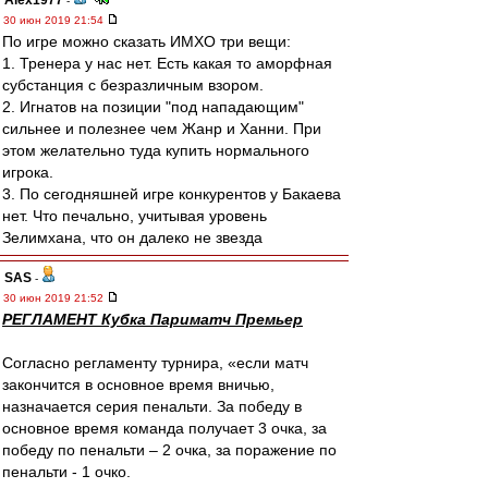
Alex1977
-
30 июн 2019 21:54
По игре можно сказать ИМХО три вещи:
1. Тренера у нас нет. Есть какая то аморфная
субстанция с безразличным взором.
2. Игнатов на позиции "под нападающим"
сильнее и полезнее чем Жанр и Ханни. При
этом желательно туда купить нормального
игрока.
3. По сегодняшней игре конкурентов у Бакаева
нет. Что печально, учитывая уровень
Зелимхана, что он далеко не звезда
SAS
-
30 июн 2019 21:52
РЕГЛАМЕНТ Кубка Париматч Премьер
Согласно регламенту турнира, «если матч
закончится в основное время вничью,
назначается серия пенальти. За победу в
основное время команда получает 3 очка, за
победу по пенальти – 2 очка, за поражение по
пенальти - 1 очко.