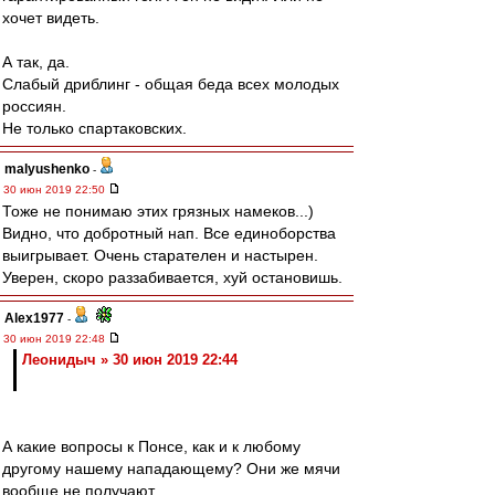
хочет видеть.
А так, да.
Слабый дриблинг - общая беда всех молодых
россиян.
Не только спартаковских.
malyushenko
-
30 июн 2019 22:50
Тоже не понимаю этих грязных намеков...)
Видно, что добротный нап. Все единоборства
выигрывает. Очень старателен и настырен.
Уверен, скоро раззабивается, хуй остановишь.
Alex1977
-
30 июн 2019 22:48
Леонидыч » 30 июн 2019 22:44
А какие вопросы к Понсе, как и к любому
другому нашему нападающему? Они же мячи
вообще не получают.