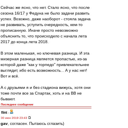
Сейчас же ясно, что нет. Стало ясно, что после
сезона 16/17 у Федуна не было задачи развить
успех. Возожно, даже наоборот - стояла задача
не развивать, уступить очередность, кем-то
прописанную. Иначе просто невозможно
объяснить то, что происходило с начала лета
2017 до конца лета 2018.
В этом маленькая, но ключевая разница. И эта
мизерная разница является пропастью, из-за
которой даже "как у торпедо" привлекательнее
выглядит, ибо есть возможность... А у нас нет!
Вот и всё.
А с друзьями я и без стадиона вижусь, хотя они
тоже почти все за Спартак, хоть и на ВВ не
бывают.
Последнее сообщение
flint
-
30 июн 2019 23:43
gav
, согласен. Пытаюсь сглазить)