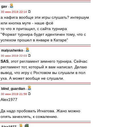
gav
-
30 июн 2019 22:14
а нафига вообще эти игры слушать? интершум
или кнопка муте - наше фсё
то что я притащил, с сайта турнира
"Формат турнира будет идентичен тому, что с
успехом прошел в январе в Катаре"
malyushenko
-
30 июн 2019 22:03
SAS
, этот регламент зимнего турнира. Сейчас
регламент тот, который я вам написал. Делаю
вывод, что игру с Ростовом вы слушали в пол
уха. А может вообще не слушали.
blind_guardian
-
30 июн 2019 21:58
Alex1977
Да надо пробовать Игнатова. Жано можно
опять зачехлять, к сожалению.