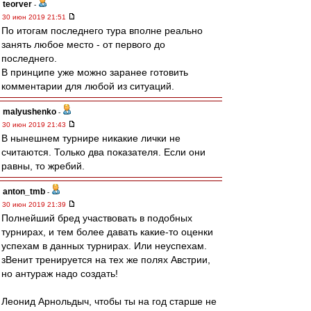
teorver
-
30 июн 2019 21:51
По итогам последнего тура вполне реально
занять любое место - от первого до
последнего.
В принципе уже можно заранее готовить
комментарии для любой из ситуаций.
malyushenko
-
30 июн 2019 21:43
В нынешнем турнире никакие лички не
считаются. Только два показателя. Если они
равны, то жребий.
anton_tmb
-
30 июн 2019 21:39
Полнейший бред участвовать в подобных
турнирах, и тем более давать какие-то оценки
успехам в данных турнирах. Или неуспехам.
зВенит тренируется на тех же полях Австрии,
но антураж надо создать!
Леонид Арнольдыч, чтобы ты на год старше не