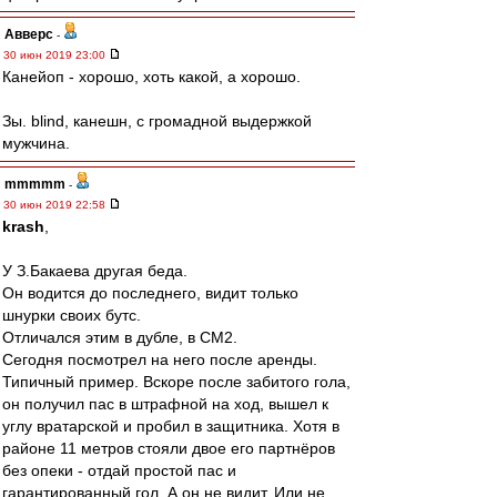
Авверс
-
30 июн 2019 23:00
Канейоп - хорошо, хоть какой, а хорошо.
Зы. blind, канешн, с громадной выдержкой
мужчина.
mmmmm
-
30 июн 2019 22:58
krash
,
У З.Бакаева другая беда.
Он водится до последнего, видит только
шнурки своих бутс.
Отличался этим в дубле, в СМ2.
Сегодня посмотрел на него после аренды.
Типичный пример. Вскоре после забитого гола,
он получил пас в штрафной на ход, вышел к
углу вратарской и пробил в защитника. Хотя в
районе 11 метров стояли двое его партнёров
без опеки - отдай простой пас и
гарантированный гол. А он не видит. Или не