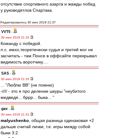
отсутствие спортивного азарта и жажды побед
у руководятлов Спартака.
Редактировалось 30 июн 2019 21:37
VVT5
-
30 июн 2019 21:33
Команду с победой.
п.с. имхо,теоретически судья и третий мог не
засчитать - там Понсе в оффсайте перекрывал
видимость воротчику....
SAS
-
30 июн 2019 21:33
... "Люблю ВВ" (не помню)
-//// - это я про деление шкуры "неубитого
медведя... бррр... быка... "
gav
-
30 июн 2019 21:31
malyushenko
, общая разница одинаковая +2
дальше считай лички, т.е. игры между собой
быки 3:2