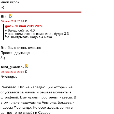
мной игрок
:-(
flint
-
30 июн 2019 23:09
gav » 30 июн 2019 20:56
у бычар сейчас 4:0
у нас, если счет не изменится, будет 3:3
т.е. выигрывать надо в 4 мяча
Это было очень смешно
Прости, дружище
8-)
blind_guardian
-
30 июн 2019 23:06
Леонидыч
Рановато. Это не нападающий который не
опускается за мячом и решает моменты в
штрпфной. Ему нужны прострелы, навесы. В
этом плане надежды на Аиртона, Бакаева и
навесы Фернандо. Но есои жевать сопли в
центре то не спасёт и Суарес.