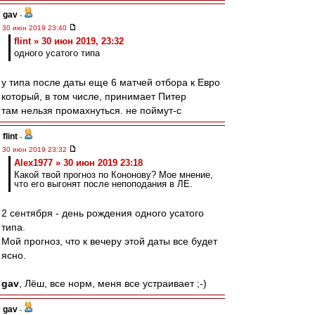
gav
-
30 июн 2019 23:40
flint » 30 июн 2019, 23:32
одного усатого типа
у типа после даты еще 6 матчей отбора к Евро
который, в том числе, принимает Питер
там нельзя промахнуться. не поймут-с
flint
-
30 июн 2019 23:32
Alex1977 » 30 июн 2019 23:18
Какой твой прогноз по Кононову? Мое мнение,
что его выгонят после непоподания в ЛЕ.
2 сентября - день рождения одного усатого
типа.
Мой прогноз, что к вечеру этой даты все будет
ясно.
gav
, Лёш, все норм, меня все устраивает ;-)
gav
-