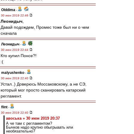
Olddima
-
30 июн 2019 22:46
Леонидыч
,
Давай подождем, Промес тоже был ни о чем
сначала
Леонидыч
-
30 июн 2019 22:44
Кто купил Понсе?!
:(
malyushenko
-
30 июн 2019 22:40
Устал..) Доверюсь Моссаковскому, а не СЭ,
который мог просто сканировать катарский
регламент.
flint
-
30 июн 2019 22:40
авоська » 30 июн 2019 20:37
А че там с регламентом?
Бычков надо крупно обыгрыаать или
необязательно?