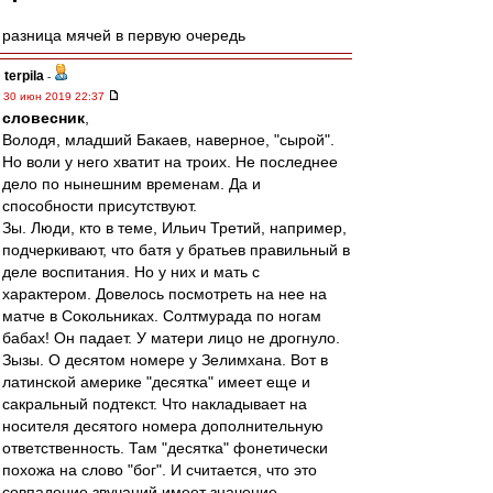
разница мячей в первую очередь
terpila
-
30 июн 2019 22:37
словесник
,
Володя, младший Бакаев, наверное, "сырой".
Но воли у него хватит на троих. Не последнее
дело по нынешним временам. Да и
способности присутствуют.
Зы. Люди, кто в теме, Ильич Третий, например,
подчеркивают, что батя у братьев правильный в
деле воспитания. Но у них и мать с
характером. Довелось посмотреть на нее на
матче в Сокольниках. Солтмурада по ногам
бабах! Он падает. У матери лицо не дрогнуло.
Зызы. О десятом номере у Зелимхана. Вот в
латинской америке "десятка" имеет еще и
сакральный подтекст. Что накладывает на
носителя десятого номера дополнительную
ответственность. Там "десятка" фонетически
похожа на слово "бог". И считается, что это
совпадение звучаний имеет значение.