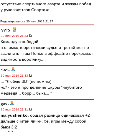
отсутствие спортивного азарта и жажды побед
у руководятлов Спартака.
Редактировалось 30 июн 2019 21:37
VVT5
-
30 июн 2019 21:33
Команду с победой.
п.с. имхо,теоретически судья и третий мог не
засчитать - там Понсе в оффсайте перекрывал
видимость воротчику....
SAS
-
30 июн 2019 21:33
... "Люблю ВВ" (не помню)
-//// - это я про деление шкуры "неубитого
медведя... бррр... быка... "
gav
-
30 июн 2019 21:31
malyushenko
, общая разница одинаковая +2
дальше считай лички, т.е. игры между собой
быки 3:2