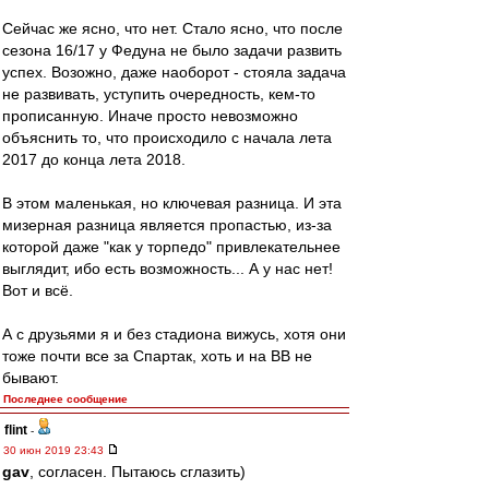
Сейчас же ясно, что нет. Стало ясно, что после
сезона 16/17 у Федуна не было задачи развить
успех. Возожно, даже наоборот - стояла задача
не развивать, уступить очередность, кем-то
прописанную. Иначе просто невозможно
объяснить то, что происходило с начала лета
2017 до конца лета 2018.
В этом маленькая, но ключевая разница. И эта
мизерная разница является пропастью, из-за
которой даже "как у торпедо" привлекательнее
выглядит, ибо есть возможность... А у нас нет!
Вот и всё.
А с друзьями я и без стадиона вижусь, хотя они
тоже почти все за Спартак, хоть и на ВВ не
бывают.
Последнее сообщение
flint
-
30 июн 2019 23:43
gav
, согласен. Пытаюсь сглазить)