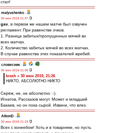
стал!
malyushenko
-
30 июн 2019 21:37
gav
, в первом же нашем матче был озвучен
регламент. При равенстве очков.
1. Разница забитых/пропущенных мячей во
всех матчах.
2. Количество забитых мячей во всех матчах.
В случае равенства этих показателей жребий.
словесник
-
30 июн 2019 21:36
krash » 30 июн 2019, 21:26
НИКТО, АБСОЛЮТНО НИКТО
Серёж, не, не абсолютно :-).
Игнатов, Рассказов могут. Может и младший
Бакаев, но он пока сырой. Извини, что влез.
AiltonD
-
30 июн 2019 21:33
Всех с конеебом! Хоть и в товарняке, но пусть