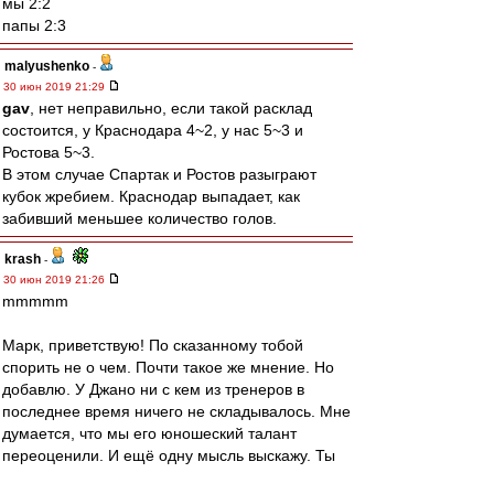
мы 2:2
папы 2:3
malyushenko
-
30 июн 2019 21:29
gav
, нет неправильно, если такой расклад
состоится, у Краснодара 4~2, у нас 5~3 и
Ростова 5~3.
В этом случае Спартак и Ростов разыграют
кубок жребием. Краснодар выпадает, как
забивший меньшее количество голов.
krash
-
30 июн 2019 21:26
mmmmm
Марк, приветствую! По сказанному тобой
спорить не о чем. Почти такое же мнение. Но
добавлю. У Джано ни с кем из тренеров в
последнее время ничего не складывалось. Мне
думается, что мы его юношеский талант
переоценили. И ещё одну мысль выскажу. Ты
не обратил внимание, что НИКТО,