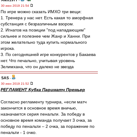
Alex1977
-
30 июн 2019 21:54
По игре можно сказать ИМХО три вещи:
1. Тренера у нас нет. Есть какая то аморфная
субстанция с безразличным взором.
2. Игнатов на позиции "под нападающим"
сильнее и полезнее чем Жанр и Ханни. При
этом желательно туда купить нормального
игрока.
3. По сегодняшней игре конкурентов у Бакаева
нет. Что печально, учитывая уровень
Зелимхана, что он далеко не звезда
SAS
-
30 июн 2019 21:52
РЕГЛАМЕНТ Кубка Париматч Премьер
Согласно регламенту турнира, «если матч
закончится в основное время вничью,
назначается серия пенальти. За победу в
основное время команда получает 3 очка, за
победу по пенальти – 2 очка, за поражение по
пенальти - 1 очко.