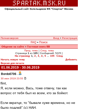
Официальный сайт болельщиков ФК "Спартак" Москва
Полная версия
Вход
•
Регистрация
FAQ
•
Поиск
Общение на сайте
Гостевая книга ВВ
»
Пред. тема
|
След. тема
Страница
1
из
105
[ Сообщений: 5225 ]
На страницу
1
,
2
,
3
,
4
,
5
...
105
След.
Начать новую тему
Добавить
Версия для печати
01.06.2019 - 30.06.2019
Bordo0706
-
30 июн 2019 23:55
flint,
Я, если можно, Вась, тоже отвечу, так как
вопрос от тебя был ко всем, кто за бойкот.
Если вкратце, то "бывали хуже времена, но не
было подлей" (с) НАН.