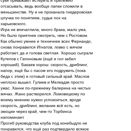
суки привыкают истерить и прилежно
отсасывать, ведь вообще лапки сложили в
меньшинстве. Ну и не проканала гнидеровская
штучка по понятиям, судье пох на
харьковского.
Игра не впечатлила, много брака, мало ума.
Но было приятнее смотреть, чем с Ростовом.
Как обычно умнее и техничнее всех Фернандо,
снова понравился Игнатов, ловко с мячом
работает, да и голова светлая. Хорошо сыграли
Кутепов с Гапоновым (ещё и гол забил
хороший). Бакаев хорош: скорость, дриблинг,
напор, ещё бы с пасом его подружить (пока
беда с этим) и готовый сильный край. Маслов
неплохо вышел. Гулиев и Мелкадзе просто
ужас. Ханни по-прежнему балерина на чистых
мячах. Жано растворился. Ломовицкому по
моему мнению нужно успокоиться, вроде
скорость, дриблинг, желание всё есть, но
эмоции через край, чем-то Торбинса
напоминает.
Прогиб руководства клуба под конебыдло не
понравился, что ещё раз подтвердило всякое