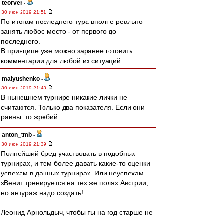
teorver
-
30 июн 2019 21:51
По итогам последнего тура вполне реально
занять любое место - от первого до
последнего.
В принципе уже можно заранее готовить
комментарии для любой из ситуаций.
malyushenko
-
30 июн 2019 21:43
В нынешнем турнире никакие лички не
считаются. Только два показателя. Если они
равны, то жребий.
anton_tmb
-
30 июн 2019 21:39
Полнейший бред участвовать в подобных
турнирах, и тем более давать какие-то оценки
успехам в данных турнирах. Или неуспехам.
зВенит тренируется на тех же полях Австрии,
но антураж надо создать!
Леонид Арнольдыч, чтобы ты на год старше не