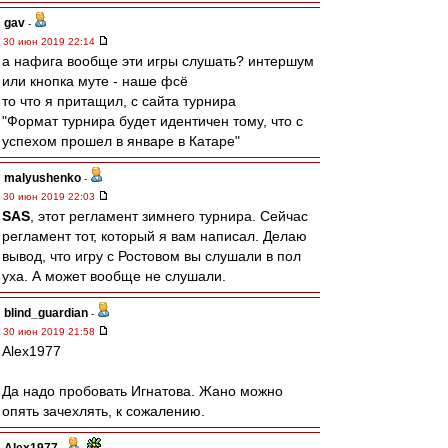
gav
-
30 июн 2019 22:14
а нафига вообще эти игры слушать? интершум
или кнопка муте - наше фсё
то что я притащил, с сайта турнира
"Формат турнира будет идентичен тому, что с
успехом прошел в январе в Катаре"
malyushenko
-
30 июн 2019 22:03
SAS
, этот регламент зимнего турнира. Сейчас
регламент тот, который я вам написал. Делаю
вывод, что игру с Ростовом вы слушали в пол
уха. А может вообще не слушали.
blind_guardian
-
30 июн 2019 21:58
Alex1977
Да надо пробовать Игнатова. Жано можно
опять зачехлять, к сожалению.