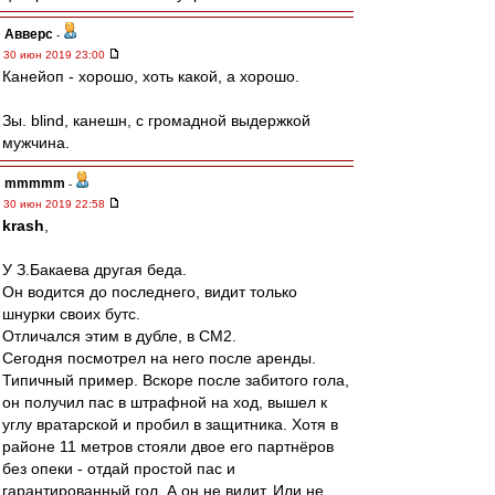
Авверс
-
30 июн 2019 23:00
Канейоп - хорошо, хоть какой, а хорошо.
Зы. blind, канешн, с громадной выдержкой
мужчина.
mmmmm
-
30 июн 2019 22:58
krash
,
У З.Бакаева другая беда.
Он водится до последнего, видит только
шнурки своих бутс.
Отличался этим в дубле, в СМ2.
Сегодня посмотрел на него после аренды.
Типичный пример. Вскоре после забитого гола,
он получил пас в штрафной на ход, вышел к
углу вратарской и пробил в защитника. Хотя в
районе 11 метров стояли двое его партнёров
без опеки - отдай простой пас и
гарантированный гол. А он не видит. Или не