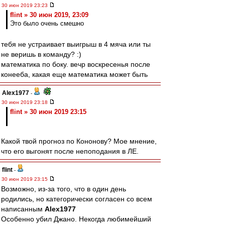
30 июн 2019 23:23
flint » 30 июн 2019, 23:09
Это было очень смешно
тебя не устраивает выигрыш в 4 мяча или ты
не веришь в команду? :)
математика по боку. вечр воскресенья после
конееба, какая еще математика может быть
Alex1977
-
30 июн 2019 23:18
flint » 30 июн 2019 23:15
Какой твой прогноз по Кононову? Мое мнение,
что его выгонят после непоподания в ЛЕ.
flint
-
30 июн 2019 23:15
Возможно, из-за того, что в один день
родились, но категорически согласен со всем
написанным
Alex1977
Особенно убил Джано. Некогда любимейший