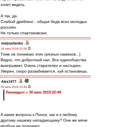
хочет видеть.
А так, да.
Слабый дриблинг - общая беда всех молодых
россиян.
Не только спартаковских.
malyushenko
-
30 июн 2019 22:50
Тоже не понимаю этих грязных намеков...)
Видно, что добротный нап. Все единоборства
выигрывает. Очень старателен и настырен.
Уверен, скоро раззабивается, хуй остановишь.
Alex1977
-
30 июн 2019 22:48
Леонидыч » 30 июн 2019 22:44
А какие вопросы к Понсе, как и к любому
другому нашему нападающему? Они же мячи
вообще не получают.