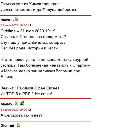
Газизов уже из Химок тренеров
увольняет,может и до Федуна доберется.
slava1
-
31 июл 2020 19:50
Olddima » 31 июл 2020 19:19
Слышали Погорелова пидормота?
Эту падлу пришибить мало, мразь
Пес без рода, истории и чести
----------------------------
Что то новое узнал о персонаже из культурной
столицы.Там болезненая ненависть к Спартаку
и Москве давно зашкаливает.Вспомни про
Яшина.
Значит : Рахимов Юран Евсеев...
Из ТОП 5 в РПЛ ? Не верю!
vlad45
-
31 июл 2020 19:50
А Селихова так и нет?
Жентяй
-