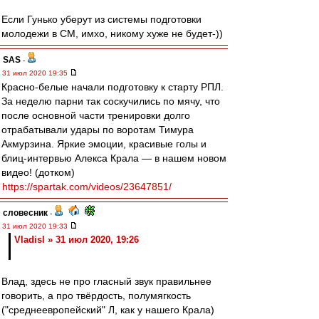
Если Гунько уберут из системы подготовки
молодежи в СМ, имхо, никому хуже не будет-))
SAS
-
31 июл 2020 19:35
Красно-белые начали подготовку к старту РПЛ.
За неделю парни так соскучились по мячу, что
после основной части тренировки долго
отрабатывали удары по воротам Тимура
Акмурзина. Яркие эмоции, красивые голы и
блиц-интервью Алекса Крала — в нашем новом
видео! (дотком)
https://spartak.com/videos/23647851/
словесник
-
31 июл 2020 19:33
Vladisl » 31 июл 2020, 19:26
Влад, здесь не про гласный звук правильнее
говорить, а про твёрдость, полумягкость
("среднеевропейский" Л, как у нашего Крала)