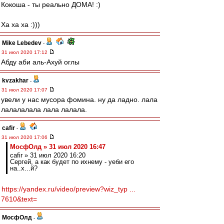
Кокоша - ты реально ДОМА! :)
Ха ха ха :)))
Mike Lebedev
-
31 июл 2020 17:12
Абду аби аль-Ахуй оглы
kvzakhar
-
31 июл 2020 17:07
увели у нас мусора фомина. ну да ладно. лала
лалалалала лала лалала.
cafir
-
31 июл 2020 17:06
МосфОлд » 31 июл 2020 16:47
cafir » 31 июл 2020 16:20
Сергей, а как будет по ихнему - уеби его
на..х...й?
https://yandex.ru/video/preview?wiz_typ ...
7610&text=
МосфОлд
-