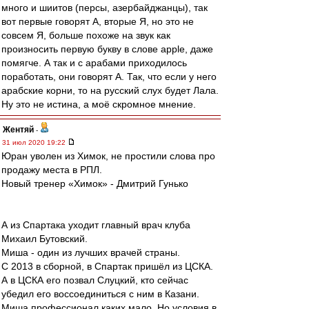
много и шиитов (персы, азербайджанцы), так
вот первые говорят А, вторые Я, но это не
совсем Я, больше похоже на звук как
произносить первую букву в слове apple, даже
помягче. А так и с арабами приходилось
поработать, они говорят А. Так, что если у него
арабские корни, то на русский слух будет Лала.
Ну это не истина, а моё скромное мнение.
Жентяй
-
31 июл 2020 19:22
Юран уволен из Химок, не простили слова про
продажу места в РПЛ.
Новый тренер «Химок» - Дмитрий Гунько
А из Спартака уходит главный врач клуба
Михаил Бутовский.
Миша - один из лучших врачей страны.
С 2013 в сборной, в Спартак пришёл из ЦСКА.
А в ЦСКА его позвал Слуцкий, кто сейчас
убедил его воссоединиться с ним в Казани.
Миша профессионал каких мало. Но условия в