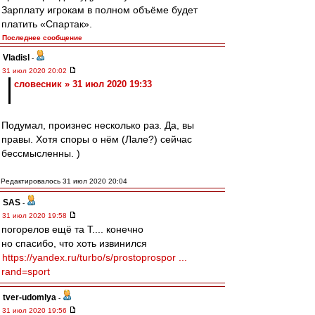
Зарплату игрокам в полном объёме будет
платить «Спартак».
Последнее сообщение
Vladisl
-
31 июл 2020 20:02
словесник » 31 июл 2020 19:33
Подумал, произнес несколько раз. Да, вы
правы. Хотя споры о нём (Лале?) сейчас
бессмысленны. )
Редактировалось 31 июл 2020 20:04
SAS
-
31 июл 2020 19:58
погорелов ещё та Т.... конечно
но спасибо, что хоть извинился
https://yandex.ru/turbo/s/prostoprospor ...
rand=sport
tver-udomlya
-
31 июл 2020 19:56