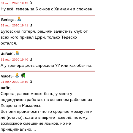
31 июл 2020 19:43
Ну всё, теперь за 6 очков с Химками я спокоен
Berloga
-
31 июл 2020 19:41
Бутовский потеря, решили зачистить клуб от
всех кого привёл Цорн, только Тедеско
остался.
4uBaK
-
31 июл 2020 19:40
А у тренера ,хоть спросили ?? или как обычно.
vlad45
-
31 июл 2020 19:40
cafir
,
Серега, да все может быть, у меня у
подрядчиков работают в основном рабочие из
Хеврона и Рамаллы.
Вот они произносят что то среднее между ля и
лё (или ло), кстати в иврите тоже лё, потому,
возможное смешение языков, но не
принципиально....