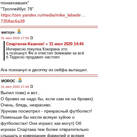
понаехавших"
"Троллейбус 78"
https://zen.yandex.ru/media/mike_lebede ...
7358ac6a38
митхун
-
31 июл 2020 17:56
Спартачек-Казачек! » 31 июл 2020 14:44
Интересно.покупка Кокорина это:
а психанул Фе и отмстил бомжами за всё
б Тедеско продавил настоял
Ага психанул и десятку из сейфа вытащил.
MOROC
-
31 июл 2020 17:49
Выпил тоже) и вот...
О бровях не надо бы, если сам не на бровях)
Очень, блядь, некрасиво.
Урунова посмотрел - прекрасный футболист!
Поменьше бы несли всякую хуйню о
футболистах! Они играют, как могут) Об
игроках Спартака тем более отвратительно
слышать и коверкание фамилий и всякие