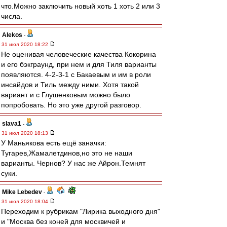
что.Можно заключить новый хоть 1 хоть 2 или 3
числа.
Alekos
-
31 июл 2020 18:22
Не оценивая человеческие качества Кокорина
и его бэкграунд, при нем и для Тиля варианты
появляются. 4-2-3-1 с Бакаевым и им в роли
инсайдов и Тиль между ними. Хотя такой
вариант и с Глушенковым можно было
попробовать. Но это уже другой разговор.
slava1
-
31 июл 2020 18:13
У Маньякова есть ещё заначки:
Тугарев,Жамалетдинов,но это не наши
варианты. Чернов? У нас же Айрон.Темнят
суки.
Mike Lebedev
-
31 июл 2020 18:04
Переходим к рубрикам "Лирика выходного дня"
и "Москва без коней для москвичей и