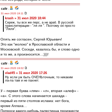
cafir
-
31 июл 2020 19:11
krash » 31 июл 2020 18:44
Сереж, ты все же перс, а не араб. В русской
транслитерации - "ля ля ". Поэтому он просто
"Ляля".
Опять же согласен, Сергей Юрьевич!
Это как "молоко" в Ярославской области и
Московской. Соседи, казалось бы, и слово одно
и то же, а произносится...;)))!
cafir
-
31 июл 2020 19:02
vlad45 » 31 июл 2020 17:26
Ну если уж быть ОЧЕНЬточным, то никаким
ла-ла там и не пахнет.
لا – первая буква «лям» - «л», вторая «алеф» -
«а». С этого слова начинается шахада -
первый из пяти столпов ислама: нет бога,
кроме Аллаха…
Попроси какого-нибудь палестинца произнести