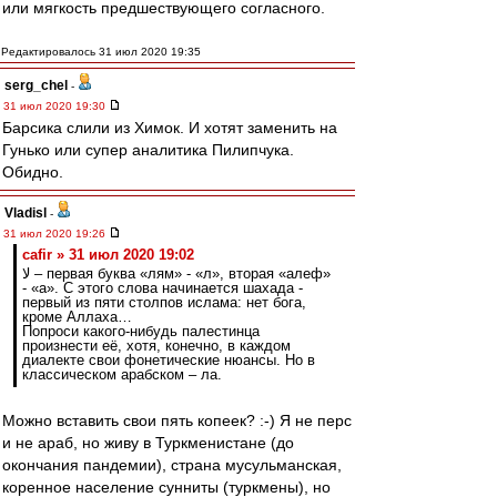
или мягкость предшествующего согласного.
Редактировалось 31 июл 2020 19:35
serg_chel
-
31 июл 2020 19:30
Барсика слили из Химок. И хотят заменить на
Гунько или супер аналитика Пилипчука.
Обидно.
Vladisl
-
31 июл 2020 19:26
cafir » 31 июл 2020 19:02
لا – первая буква «лям» - «л», вторая «алеф»
- «а». С этого слова начинается шахада -
первый из пяти столпов ислама: нет бога,
кроме Аллаха…
Попроси какого-нибудь палестинца
произнести её, хотя, конечно, в каждом
диалекте свои фонетические нюансы. Но в
классическом арабском – ла.
Можно вставить свои пять копеек? :-) Я не перс
и не араб, но живу в Туркменистане (до
окончания пандемии), страна мусульманская,
коренное население сунниты (туркмены), но