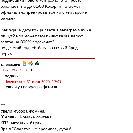
подписании нового контракта. это просто
означает, что до 01/08 Кокорин не может
официально тренироваться ни с кем, кроме
бамжей
Berloga
, а дату конца света в телеграммах не
пишут? или может там пишут какая валют
завтра на 300% подскочит?
ну детский сад, ей-богу. во всякий бред
верим...
словесник
-
31 июл 2020 17:38
С подачи
kvzakhar » 31 июл 2020, 17:07
увели у нас мусора фомина
***
Увели мусора Фомина.
"Селяви" Фомина сочтена.
КПЗ, автозак и барак...
Зря в "Спартак" не просился, дурак!