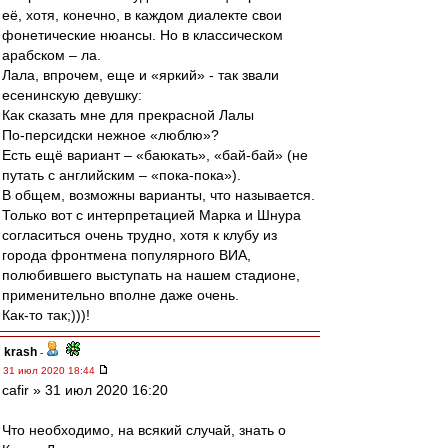
её, хотя, конечно, в каждом диалекте свои
фонетические нюансы. Но в классическом
арабском – ла.
Лала, впрочем, еще и «яркий» - так звали
есенинскую девушку:
Как сказать мне для прекрасной Лалы
По-персидски нежное «люблю»?
Есть ещё вариант – «баюкать», «бай-бай» (не
путать с английским – «пока-пока»).
В общем, возможны варианты, что называется.
Только вот с интерпретацией Марка и Шнура
согласиться очень трудно, хотя к клубу из
города фронтмена популярного ВИА,
полюбившего выступать на нашем стадионе,
применительно вполне даже очень.
Как-то так;)))!
krash
-
31 июл 2020 18:44
cafir » 31 июл 2020 16:20
Что необходимо, на всякий случай, знать о