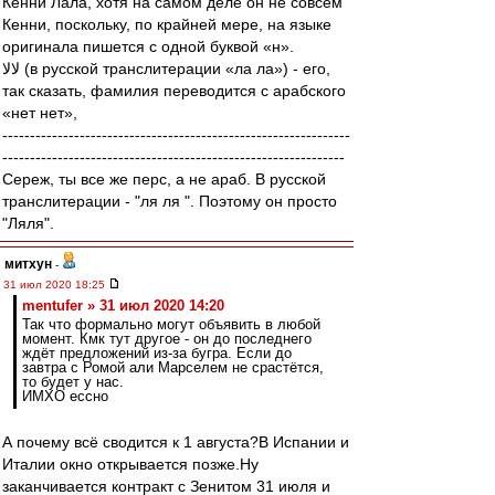
Кенни Лала, хотя на самом деле он не совсем
Кенни, поскольку, по крайней мере, на языке
оригинала пишется с одной буквой «н».
لالا (в русской транслитерации «ла ла») - его,
так сказать, фамилия переводится с арабского
«нет нет»,
---------------------------------------------------------------
--------------------------------------------------------------
Сереж, ты все же перс, а не араб. В русской
транслитерации - "ля ля ". Поэтому он просто
"Ляля".
митхун
-
31 июл 2020 18:25
mentufer » 31 июл 2020 14:20
Так что формально могут объявить в любой
момент. Кмк тут другое - он до последнего
ждёт предложений из-за бугра. Если до
завтра с Ромой али Марселем не срастётся,
то будет у нас.
ИМХО ессно
А почему всё сводится к 1 августа?В Испании и
Италии окно открывается позже.Ну
заканчивается контракт с Зенитом 31 июля и