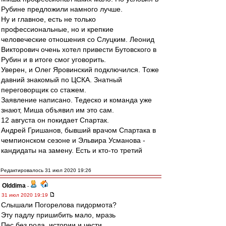
Рубине предложили намного лучше.
Ну и главное, есть не только
профессиональные, но и крепкие
человеческие отношения со Слуцким. Леонид
Викторович очень хотел привести Бутовского в
Рубин и в итоге смог уговорить.
Уверен, и Олег Яровинский подключился. Тоже
давний знакомый по ЦСКА. Знатный
переговорщик со стажем.
Заявление написано. Тедеско и команда уже
знают, Миша объявил им это сам.
12 августа он покидает Спартак.
Андрей Гришанов, бывший врачом Спартака в
чемпионском сезоне и Эльвира Усманова -
кандидаты на замену. Есть и кто-то третий
Редактировалось 31 июл 2020 19:26
Olddima
-
31 июл 2020 19:19
Слышали Погорелова пидормота?
Эту падлу пришибить мало, мразь
Пес без рода, истории и чести