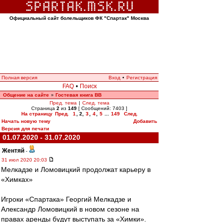
Официальный сайт болельщиков ФК "Спартак" Москва
Полная версия
Вход
•
Регистрация
FAQ
•
Поиск
Общение на сайте
Гостевая книга ВВ
»
Пред. тема
|
След. тема
Страница
2
из
149
[ Сообщений: 7403 ]
На страницу
Пред.
1
,
2
,
3
,
4
,
5
...
149
След.
Начать новую тему
Добавить
Версия для печати
01.07.2020 - 31.07.2020
Жентяй
-
31 июл 2020 20:03
Мелкадзе и Ломовицкий продолжат карьеру в
«Химках»
Игроки «Спартака» Георгий Мелкадзе и
Александр Ломовицкий в новом сезоне на
правах аренды будут выступать за «Химки».