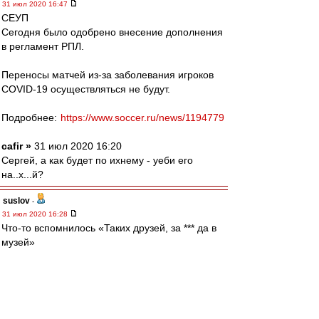
31 июл 2020 16:47
СЕУП
Сегодня было одобрено внесение дополнения
в регламент РПЛ.
Переносы матчей из-за заболевания игроков
COVID-19 осуществляться не будут.
Подробнее:
https://www.soccer.ru/news/1194779
cafir »
31 июл 2020 16:20
Сергей, а как будет по ихнему - уеби его
на..х...й?
suslov
-
31 июл 2020 16:28
Что-то вспомнилось «Таких друзей, за *** да в
музей»
Squabbler
-
31 июл 2020 16:28
setun53 » 31 июл 2020 14:06