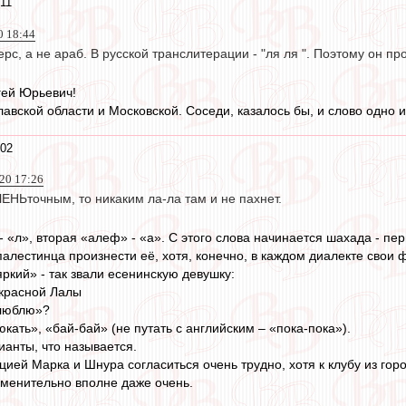
11
0 18:44
рс, а не араб. В русской транслитерации - "ля ля ". Поэтому он про
гей Юрьевич!
авской области и Московской. Соседи, казалось бы, и слово одно и т
:02
20 17:26
ЕНЬточным, то никаким ла-ла там и не пахнет.
» - «л», вторая «алеф» - «а». С этого слова начинается шахада - п
палестинца произнести её, хотя, конечно, в каждом диалекте свои 
ркий» - так звали есенинскую девушку:
екрасной Лалы
«люблю»?
кать», «бай-бай» (не путать с английским – «пока-пока»).
анты, что называется.
ацией Марка и Шнура согласиться очень трудно, хотя к клубу из г
менительно вполне даже очень.