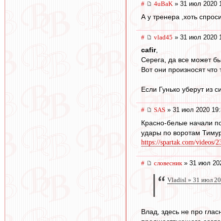
#
4uBaK
» 31 июл 2020 
А у тренера ,хоть спрос
#
vlad45
» 31 июл 2020 
cafir
,
Серега, да все может б
Вот они произносят что 
Если Гунько уберут из с
#
SAS
» 31 июл 2020 19:
Красно-белые начали по
удары по воротам Тимур
https://spartak.com/videos/
#
словесник
» 31 июл 20
Vladisl » 31 июл 2
Влад, здесь не про глас