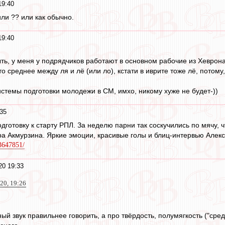
19:40
или ?? или как обычно.
19:40
ыть, у меня у подрядчиков работают в основном рабочие из Хеврон
то среднее между ля и лё (или ло), кстати в иврите тоже лё, потом
истемы подготовки молодежи в СМ, имхо, никому хуже не будет-))
35
дготовку к старту РПЛ. За неделю парни так соскучились по мячу, 
а Акмурзина. Яркие эмоции, красивые голы и блиц-интервью Алекс
23647851/
20 19:33
020, 19:26
ный звук правильнее говорить, а про твёрдость, полумягкость ("сре