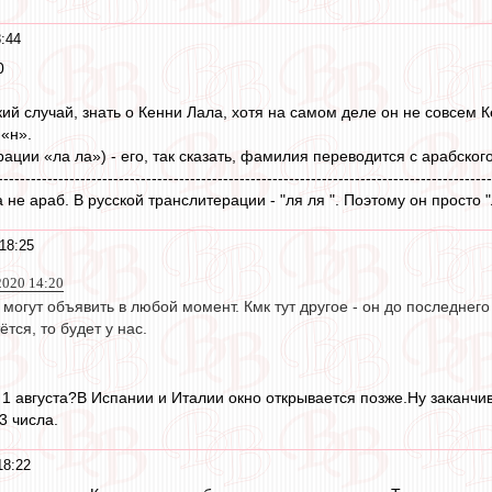
:44
0
ий случай, знать о Кенни Лала, хотя на самом деле он не совсем К
 «н».
итерации «ла ла») - его, так сказать, фамилия переводится с арабског
------------------------------------------------------------------------------------------
а не араб. В русской транслитерации - "ля ля ". Поэтому он просто 
18:25
2020 14:20
могут объявить в любой момент. Кмк тут другое - он до последнего
тся, то будет у нас.
к 1 августа?В Испании и Италии окно открывается позже.Ну заканчи
3 числа.
18:22