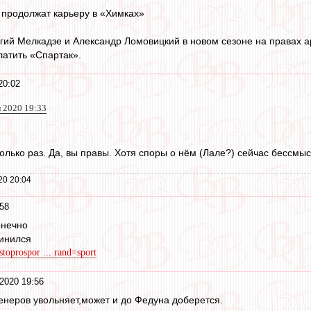
 продолжат карьеру в «Химках»
гий Мелкадзе и Александр Ломовицкий в новом сезоне на правах ар
атить «Спартак».
20:02
л 2020 19:33
олько раз. Да, вы правы. Хотя споры о нём (Лале?) сейчас бессмыс
20 20:04
58
онечно
винился
stoprospor ... rand=sport
2020 19:56
ренеров увольняет,может и до Федуна доберется.