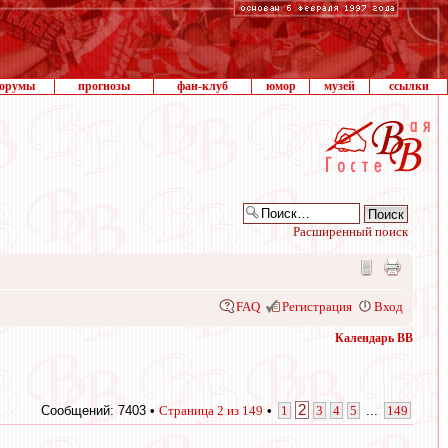
орумы
прогнозы
фан-клуб
юмор
музей
ссылки
Расширенный поиск
FAQ
Регистрация
Вход
Календарь ВВ
2
Сообщений: 7403 •
Страница
2
из
149
•
1
3
4
5
...
149