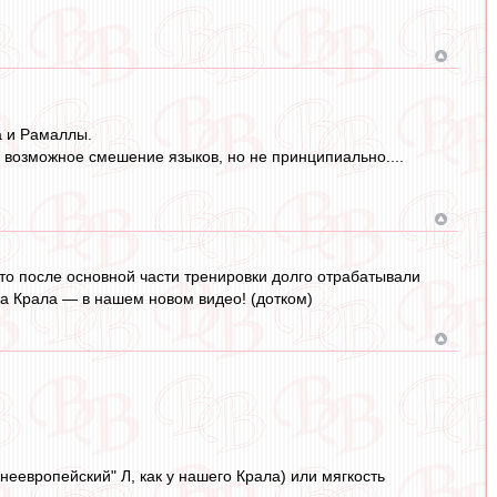
а и Рамаллы.
у, возможное смешение языков, но не принципиально....
что после основной части тренировки долго отрабатывали
а Крала — в нашем новом видео! (дотком)
днеевропейский" Л, как у нашего Крала) или мягкость