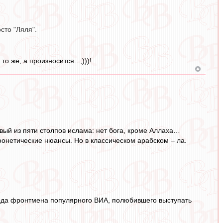
сто "Ляля".
о же, а произносится...;)))!
ервый из пяти столпов ислама: нет бога, кроме Аллаха…
фонетические нюансы. Но в классическом арабском – ла.
орода фронтмена популярного ВИА, полюбившего выступать