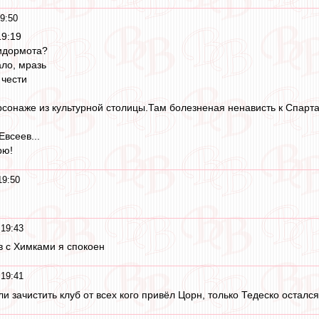
9:50
19:19
идормота?
ло, мразь
 чести
ерсонаже из культурной столицы.Там болезненая ненависть к Спарт
всеев...
рю!
19:50
19:43
ов с Химками я спокоен
19:41
и зачистить клуб от всех кого привёл Цорн, только Тедеско остался