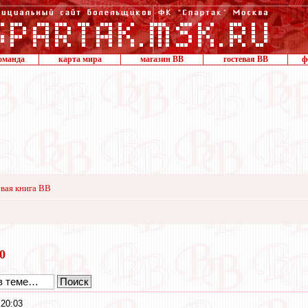
оманда
карта мира
магазин ВВ
гостевая ВВ
ф
вая книга ВВ
20
20:03