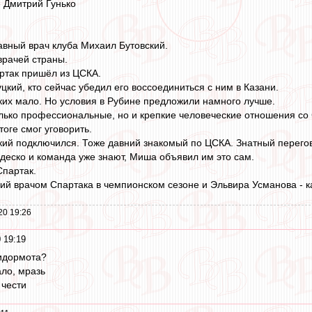
 Дмитрий Гунько
лавный врач клуба Михаил Бутовский.
врачей страны.
артак пришёл из ЦСКА.
цкий, кто сейчас убедил его воссоединиться с ним в Казани.
их мало. Но условия в Рубине предложили намного лучше.
только профессиональные, но и крепкие человеческие отношения со
тоге смог уговорить.
кий подключился. Тоже давний знакомый по ЦСКА. Знатный перего
деско и команда уже знают, Миша объявил им это сам.
Спартак.
й врачом Спартака в чемпионском сезоне и Эльвира Усманова - кан
20 19:26
 19:19
идормота?
ло, мразь
 чести