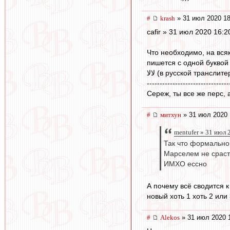
#
krash
» 31 июл 2020 18
cafir » 31 июл 2020 16:2
Что необходимо, на всяк
пишется с одной буквой
لالا (в русской трансл
--------------------------------
Сереж, ты все же перс, 
#
митхун
» 31 июл 2020 
mentufer » 31 июл 
Так что формально 
Марселем не срастё
ИМХО ессно
А почему всё сводится 
новый хоть 1 хоть 2 или 
#
Alekos
» 31 июл 2020 