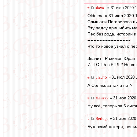
#
slava1
» 31 июл 2020 1
Olddima » 31 июл 2020 
Слышали Погорелова п
Эту падлу пришибить ма
Пес без рода, истории и
----------------------------
Что то новое узнал о п
Значит : Рахимов Юран Е
Из ТОП 5 в РПЛ ? Не ве
#
vlad45
» 31 июл 2020 
А Селихова так и нет?
#
Жентяй
» 31 июл 2020 
Ну всё, теперь за 6 очк
#
Berloga
» 31 июл 2020 
Бутовский потеря, решил