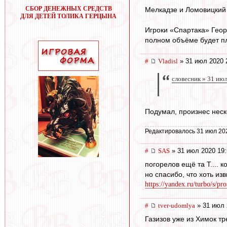
СБОР ДЕНЕЖНЫХ СРЕДСТВ
Мелкадзе и Ломовицкий
ДЛЯ ДЕТЕЙ ТОЛИКА ГЕРЦЫНА
Игроки «Спартака» Геор
полном объёме будет пл
#
Vladisl
» 31 июл 2020 
словесник » 31 ию
Подумал, произнес неск
Редактировалось 31 июл 20
#
SAS
» 31 июл 2020 19:
погорелов ещё та Т.... к
но спасибо, что хоть из
https://yandex.ru/turbo/s/pro
#
tver-udomlya
» 31 июл 
Газизов уже из Химок т