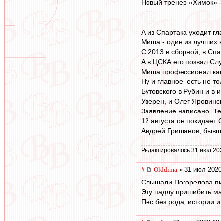
Новый тренер «Химок» -
А из Спартака уходит г
Миша - один из лучших 
С 2013 в сборной, в Сп
А в ЦСКА его позвал Слу
Миша профессионал как
Ну и главное, есть не 
Бутовского в Рубин и в и
Уверен, и Олег Яровинс
Заявление написано. Те
12 августа он покидает 
Андрей Гришанов, бывши
Редактировалось 31 июл 20
#
Olddima
» 31 июл 2020
Слышали Погорелова п
Эту падлу пришибить ма
Пес без рода, истории и