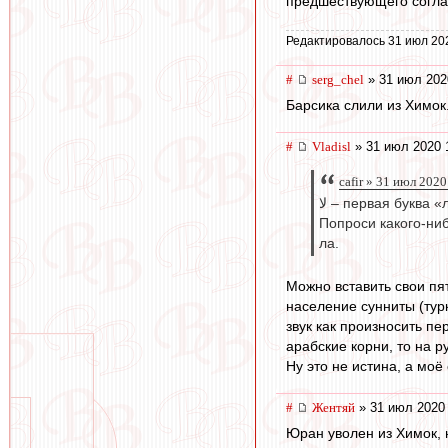
предшествующего согла
Редактировалось 31 июл 20
#
serg_chel
» 31 июл 202
Барсика слили из Химок
#
Vladisl
» 31 июл 2020 
cafir » 31 июл 2020
لا – первая буква
Попроси какого-ниб
ла.
Можно вставить свои пят
население сунниты (турк
звук как произносить пе
арабские корни, то на р
Ну это не истина, а мо
#
Жентяй
» 31 июл 2020 
Юран уволен из Химок, 