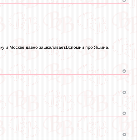
аку и Москве давно зашкаливает.Вспомни про Яшина.
.