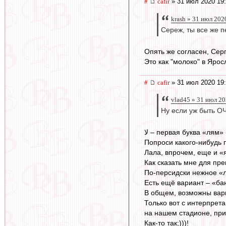
#
cafir
» 31 июл 2020 19:
krash » 31 июл 202
Сереж, ты все же пе
Опять же согласен, Сер
Это как "молоко" в Яросл
#
cafir
» 31 июл 2020 19
vlad45 » 31 июл 20
Ну если уж быть ОЧ
لا – первая буква «лям
Попроси какого-нибудь 
Лала, впрочем, еще и «я
Как сказать мне для пр
По-персидски нежное 
Есть ещё вариант – «баю
В общем, возможны вари
Только вот с интерпрет
на нашем стадионе, при
Как-то так;)))!