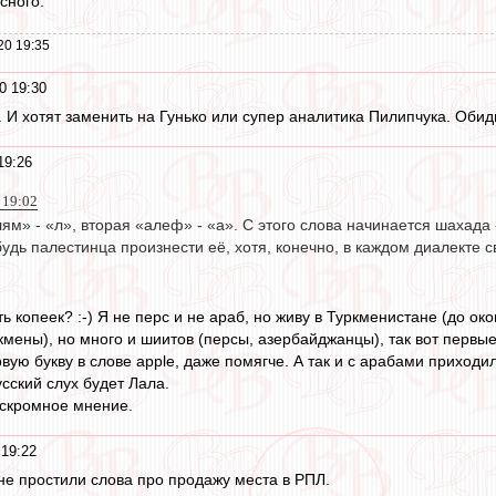
сного.
20 19:35
0 19:30
. И хотят заменить на Гунько или супер аналитика Пилипчука. Обид
19:26
 19:02
 «лям» - «л», вторая «алеф» - «а». С этого слова начинается шахад
удь палестинца произнести её, хотя, конечно, в каждом диалекте 
ь копеек? :-) Я не перс и не араб, но живу в Туркменистане (до о
мены), но много и шиитов (персы, азербайджанцы), так вот первые
рвую букву в слове apple, даже помягче. А так и с арабами приходил
усский слух будет Лала.
ё скромное мнение.
19:22
не простили слова про продажу места в РПЛ.